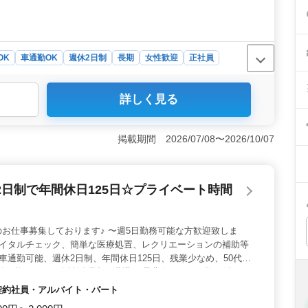
OK
車通勤OK
週休2日制
長期
女性歓迎
正社員
詳しく見る
軟なシフト制度があり、自分のペースで無理なく働けます。
フレッシュできる時間を提供しています。さらに、夜勤なし
ルに合わせて働き方を選ぶことができます。 ＜多様な年
掲載期間 2026/07/08〜2026/10/07
が活躍しており、経験を活かせる職場環境です。ベテランから
に学び合いながら働ける環境が整っています。年齢に関係
 ＜充実した業務内容＞ 看護師業務に加えて、介護職員
日制で年間休日125日☆プライベート時間
イタルチェックや簡単な医療処置、食事や排泄補助など、
自分の経験やスキルを活かしながら、患者様に安心と快適
お仕事募集しております♪ 〜週5日勤務可能な方歓迎致しま
バイタルチェック、簡単な医療処置、レクリエーションの補助等
 車通勤可能、週休2日制、年間休日125日、残業少なめ、50代
相談可能！シニア女性活躍中の職場！ 是非今までの経験を活かし
ちしております♪
・契約社員・アルバイト・パート