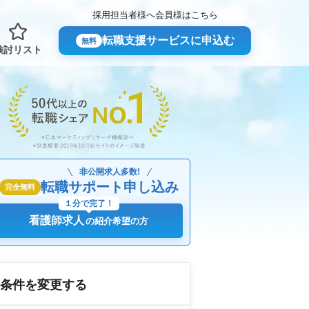
採用担当者様へ
会員様はこちら
転職支援サービスに申込む
無料
検討リスト
非公開求人多数!
転職サポート申し込み
完全無料
１分で完了！
看護師求人
の紹介希望の方
条件を変更する