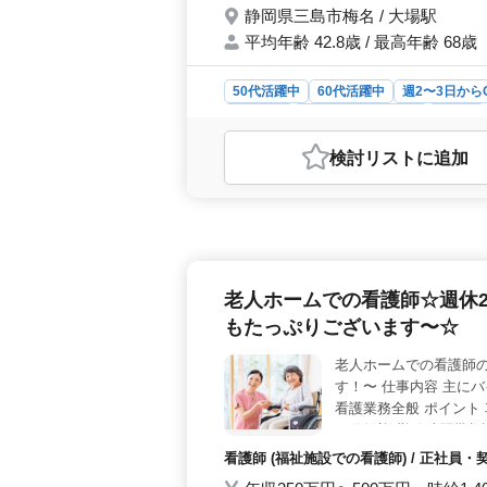
静岡県三島市梅名 / 大場駅
平均年齢 42.8歳 / 最高年齢 68歳
50代活躍中
60代活躍中
週2〜3日から
契約社員
アルバイト・パート
看護師
おすすめポイント
検討リスト
に追加
＜働きやすい環境＞ 週3〜5日の柔
年間125日の休日は、しっかりとリ
のオプションもあり、ライフスタイ
代の活躍＞ 50代60代のスタッフ
若手まで幅広い世代が在籍し、お互い
なく、誰もが活躍できる場所です。
老人ホームでの看護師☆週休2
への医療に関する指導も行います。バ
幅広い業務に携わることができます。
もたっぷりございます〜☆
さを提供することが可能です。
老人ホームでの看護師の
す！〜 仕事内容 主に
看護業務全般 ポイント
60代歓迎 勤務時間帯
て頂ける方のご応募お待
看護師 (福祉施設での看護師) / 正社員