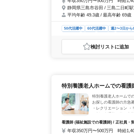
年収350万円〜500万円 時給1,4
静岡県三島市谷田 / 三島二日町駅
平均年齢 49.3歳 / 最高年齢 69歳
50代活躍中
60代活躍中
週2〜3日から
女性歓迎
正社員
契約社員
アルバイ
おすすめポイント
検討リスト
に追加
＜働きやすさ＞ 週休2日制で年間休
環境です。残業も少なめで、労働条件
車場完備という点も、通勤の負担を軽
代や60代の看護師が活躍している職
くことができます。老人ホームでの看
て過ごせる環境を提供する重要な役
特別養護老人ホームでの看護
り、雇用、労災、健康、厚生など、従
で、年収350万円〜480万円という
特別養護老人ホームで
きます。
お探しの看護師の方急募
・レクリエーション ・
日制・車通勤可能・夜勤
募お待ちしております
看護師 (福祉施設での看護師) / 正社員
年収350万円〜500万円 時給1,4