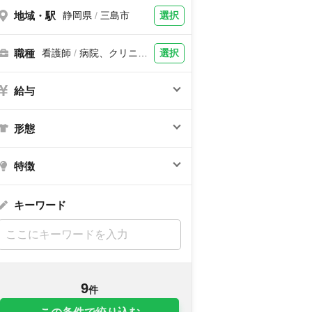
地域・駅
選択
静岡県
/
三島市
職種
選択
看護師
/
病院、クリニッ
ク、訪問看護、福祉施設
給与
形態
特徴
キーワード
9
件