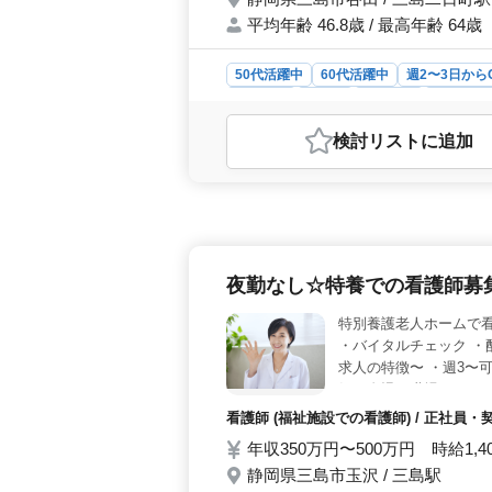
平均年齢 46.8歳 / 最高年齢 64歳
50代活躍中
60代活躍中
週2〜3日から
女性歓迎
正社員
契約社員
アルバイ
おすすめポイント
検討リスト
に追加
＜働きやすさ＞ 三島市谷田での訪問
通勤も可能な環境で、ライフワークバ
っかり確保されており、安心してお
実務経験が5年以上ある方を募集して
経験を活かしたい方に最適な求人で
タルチェックやカテーテルのケア、服
夜勤なし☆特養での看護師募集/
の方々の生活をサポートしながら、看
特別養護老人ホームで看
・バイタルチェック ・
求人の特徴〜 ・週3〜可
気が自慢の職場です ぜ
おります！
看護師 (福祉施設での看護師) / 正社員
年収350万円〜500万円 時給1,4
静岡県三島市玉沢 / 三島駅