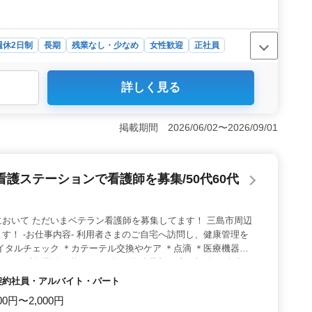
週休2日制
長期
残業なし・少なめ
女性歓迎
正社員
詳しく見る
備！＞ 静岡県三島市の特別養護老人ホームでは、正看護
内容はバイタルチェックや配薬準備、簡単な医療処置から
く、週5日勤務可能な方を歓迎しています。 ＜シニア
掲載期間 2026/06/02〜2026/09/01
活躍しており、経験豊富な方々のチームで働ける環境で
、ライフスタイルに合わせて無理なく働くことができま
り、働きやすさを重視しています。 ＜ベテランシニア層
護ステーションで看護師を募集/50代60代
が大いに活躍しており、経験を活かして安心して働ける環
々の健康と生活の支援に貢献できます。勤務日数の相談も
した働き方が実現可能です。
おいて ただいまベテラン看護師を募集してます！ 三島市周辺
す！ -お仕事内容- 利用者さまのご自宅へ訪問し、健康管理を
イタルチェック ＊カテーテル交換やケア ＊点滴 ＊医療機器の
ント- ＊時短勤務可能！ ＊50代60代活躍中 ＊土日祝休み 自分の
ます！ 子育て中のママさんも活躍されてますよ♪ 是非ご応募
・契約社員・アルバイト・パート
00円〜2,000円