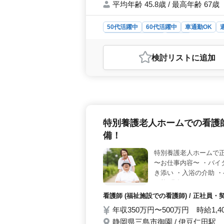
平均年齢 45.8歳 / 最高年齢 67歳
50代活躍中
60代活躍中
車通勤OK
アルバイト・パート
看護師
おすすめポイント
検討リスト
に追加
＜特別養護老人ホームでの看護師募集
なしの看護師を募集しています。50代
し、三島駅からも近く通勤しやすい
配薬準備、食事や排泄の補助など、高
験を活かし、安心して暮らせる環境づ
の勤務も可能で、夜勤がないため、ラ
特別養護老人ホームでの看護
方々が新たに採用されることもあり、
備！
特別養護老人ホームで正
〜お仕事内容〜 ・バイ
き添い ・入浴の介助 
可能 現在ベテランシニ
看護師 (福祉施設での看護師) / 正社員
年収350万円〜500万円 時給1,4
静岡県三島市御園 / 伊豆仁田駅