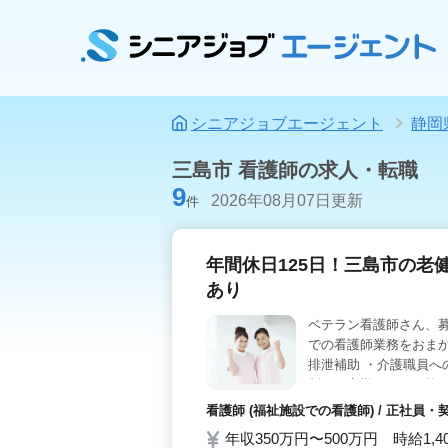
シニアジョブエージェント
静岡
三島市 看護師の求人・転職
9
2026年08月07日更新
件
年間休日125日！三島市の老
あり
ベテラン看護師さん、募
での看護師業務をおまか
排泄補助 ・介護職員へ
制！（夜勤なしも可能で
で無理なく働きませんか？
看護師 (福祉施設での看護師) / 正社員
のご応募お待ちしてお
年収350万円〜500万円 時給1,4