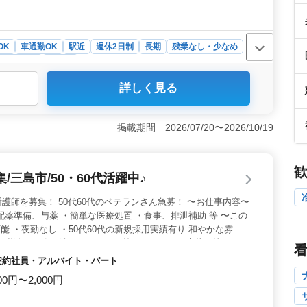
OK
車通勤OK
駅近
週休2日制
長期
残業なし・少なめ
ト・パート
看護師
詳しく見る
看護のお仕事です。週休2日制や残業少なめ、駅チカで車
ランスを大切にしながら働けます。年間休日も120日とし
仕事に専念できます。 ＜経験者優遇＞ 看護師としての
掲載期間 2026/07/20〜2026/10/19
います。訪問看護の経験が豊富な方や、ベテラン看護師の
す。ご経験のある方は大歓迎です！ ＜業務内容＞ バイ
薬指導など、患者様の在宅での健康管理を行います。地域
三島市/50・60代活躍中♪
護師としての技術を活かすことが可能です。
護師を募集！ 50代60代のベテランさん急募！ 〜お仕事内容〜
配薬準備、与薬 ・簡単な医療処置 ・食事、排泄補助 等 〜この
能 ・夜勤なし ・50代60代の新規採用実績有り 和やかな雰囲
ひ私達と一緒に働きませんか？ 皆さまからのご応募お待ちして
・契約社員・アルバイト・パート
00円〜2,000円