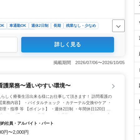
OK
車通勤OK
週休2日制
長期
残業なし・少なめ
ト・パート
看護師
詳しく見る
別養護老人ホームでの看護師業務です。バイタルチェック
にお住まいの看護師の方も歓迎しています。週2日からの
者も歓迎される職場です。 ＜業務内容＞ 食事介助や入
掲載期間 2026/07/06〜2026/10/05
ション、リハビリ介助、外出の援助など、特別養護老人ホ
だきます。夜勤はなく、働きやすい環境が整っていま
准看護師免許を持ち、5年以上の看護師実務経験が求め
看護業務〜通いやすい環境〜
円〜480万円、福利厚生が充実しており、安心して働ける環
人らしく療養生活出来る様にお仕事して頂きます！ 訪問看護の
【業務内容】 ・バイタルチェック ・カテーテル交換やケア ・
理・指導 等 【ポイント】 ・週休2日制 ・年間休日120日 ・
徒歩8分程) 通いやすい環境にある企業様です！ ご経験のある方
お待ちしております！
・契約社員・アルバイト・パート
00円〜2,000円