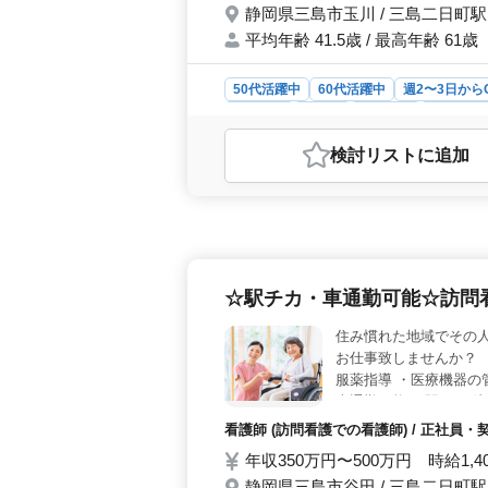
静岡県三島市玉川 / 三島二日町駅
平均年齢 41.5歳 / 最高年齢 61歳
50代活躍中
60代活躍中
週2〜3日から
女性歓迎
正社員
契約社員
アルバイ
おすすめポイント
検討リスト
に追加
＜特徴＞ 静岡県三島市玉川にある特
を中心とした業務で、埼玉県春日部市
勤務や車通勤可能で、ベテラン経験
浴介助、排泄介助、移乗、レクリエー
ームでの看護業務全般を担当していた
す。 ＜募集要項＞ 正看護師または
☆駅チカ・車通勤可能☆訪問
られます。週5日勤務で、年収350万
境が整っています。
住み慣れた地域でその
お仕事致しませんか？ 
服薬指導 ・医療機器の管
車通勤可能 ・駅チカ(
大歓迎！皆様のご応募
看護師 (訪問看護での看護師) / 正社員
年収350万円〜500万円 時給1,4
静岡県三島市谷田 / 三島二日町駅