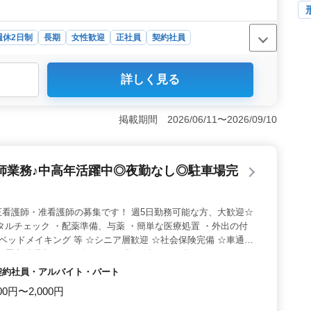
週休2日制
長期
女性歓迎
正社員
契約社員
詳しく見る
＞ 静岡県三島市に位置する特別養護老人ホームで、夜勤
や60代の経験豊富な方々が活躍中です。玉沢地区に位置
環境です。 ＜業務内容＞ バイタルチェックや医薬品の
掲載期間 2026/06/11〜2026/09/10
齢者の日常生活のサポートを行います。看護師としての経
くりに貢献しませんか。 ＜求人の特徴＞ 週3日から
イフワークバランスを保ちながら働けます。50代や60代の
師業務♪中高年活躍中◎夜勤なし◎駐車場完
和やかな雰囲気の職場で活躍できます。
看護師・准看護師の募集です！ 週5日勤務可能な方、大歓迎☆
タルチェック ・配薬準備、与薬 ・簡単な医療処置 ・外出の付
・ベッドメイキング 等 ☆シニア層歓迎 ☆社会保険完備 ☆車通勤
ア層大活躍中です！ 今までの経験を活かして働きませんか？
・契約社員・アルバイト・パート
00円〜2,000円