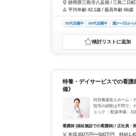
静岡県三島市八反畑 / 三島二日
平均年齢 42.1歳 / 最高年齢 66歳
50代活躍中
60代活躍中
週2〜3日から
契約社員
アルバイト・パート
看護師
おすすめポイント
検討リスト
に追加
＜時短勤務可能・ベテラン看護師の募
護師を募集しています。利用者さまの
やカテーテル交換などの業務を担当し
境です。 ＜働き方の柔軟性＞ 時
働くことができ、土日祝休みなので、
中のママさんも活躍されています。
特養・デイサービスでの看護
れています。交通費の実費支給や福利
三島市八反畑の訪問看護ステーション
備》
特別養護老人ホーム・
院等の経験は不問で、
ェック ・配薬準備、与
関する指導 ・食事、排
生の予防、蔓延の防止 
看護師 (福祉施設での看護師) / 正社員
吸器ケア ・レクリエー
年収350万円〜500万円 時給1,4