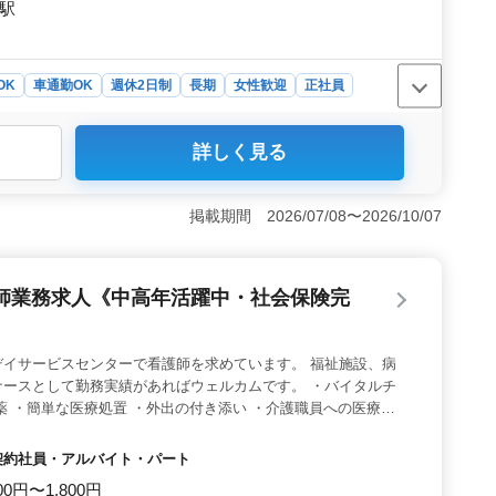
町駅
OK
車通勤OK
週休2日制
長期
女性歓迎
正社員
詳しく見る
集＞ 三島市周辺の訪問看護ステーションで、ベテラン看
ご自宅へ訪問し、健康管理を行います。バイタルチェック
ます。50代60代の方も活躍中で、自分のペースで働ける環
掲載期間 2026/07/08〜2026/10/07
短勤務が可能なため、家庭やプライベートと両立しながら
しっかりと休息を取りながら働くことができます。子育て
 ＜待遇の充実＞ 車通勤が可能で、無料駐車場も完備さ
師業務求人《中高年活躍中・社会保険完
厚生の充実など、働きやすい環境が整っています。静岡県
で、新しい職場でのスタートを切りませんか？
デイサービスセンターで看護師を求めています。 福祉施設、病
ナースとして勤務実績があればウェルカムです。 ・バイタルチ
薬 ・簡単な医療処置 ・外出の付き添い ・介護職員への医療に
泄補助 ・入浴の介助 ・ベッドメイキング ・インフルエンザ発
・感染性胃腸炎など感染症発生の予防、蔓延の防止 ・吸引、呼
・契約社員・アルバイト・パート
ションの補助 ※50代以上積極採用中 ※交通費実費支給 ※社会
00円〜1,800円