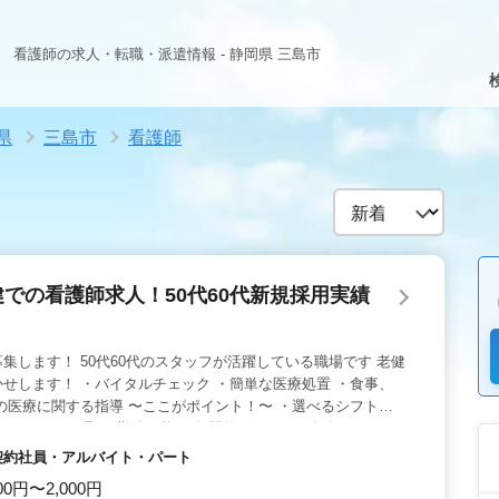
看護師の求人・転職・派遣情報 - 静岡県 三島市
県
三島市
看護師
健での看護師求人！50代60代新規採用実績
集します！ 50代60代のスタッフが活躍している職場です 老健
せします！ ・バイタルチェック ・簡単な医療処置 ・食事、
の医療に関する指導 〜ここがポイント！〜 ・選べるシフト
すよ☆） ・週3〜勤務可能 ・年間休日125日！ 自分のペース
 30代、40代、50代、60代のスタッフが在籍中！ 皆様から
・契約社員・アルバイト・パート
ります！
00円〜2,000円