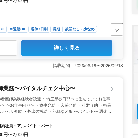
00円〜2,000円
OK
車通勤OK
週休2日制
長期
残業なし・少なめ
ト・パート
看護師
詳しく見る
日が125日と、プライベート時間を充実させることができる
面でもストレスなく働けます。また、車通勤可能で無料駐
減しています。 ＜キャリアチャンス＞ 経験豊富な50
掲載期間 2026/06/19〜2026/09/18
場で、これまでの経験を活かしながら、新たなキャリアを築
護業務は、地域の高齢者の方々に寄り添いながら、安心し
割を果たします。 ＜福利厚生＞ 福利厚生が充実してお
師業務〜バイタルチェク中心〜
業員の安心・安全をサポートしています。給与面も魅力的
水準は、やりがいを感じながら安定した生活を送ることがで
の看護師業務経験者歓迎 〜埼玉県春日部市に住んでいてお仕事
〜 〜お仕事内容〜 ・食事介助 ・入浴介助 ・排泄介助 ・移乗
リハビリ介助 ・外出の援助 ・記録など般 〜ポイント〜 週休2
なし・ベテラン経験者歓迎 現在60歳以上も活躍中 皆様のご応
・契約社員・アルバイト・パート
00円〜2,000円