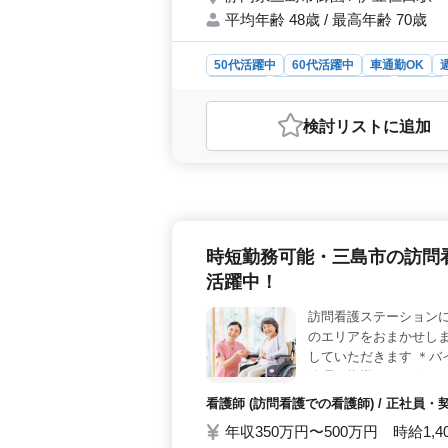
平均年齢 48歳 / 最高年齢 70歳
50代活躍中
60代活躍中
車通勤OK
契約社員
アルバイト・パート
看護師
おすすめポイント
検討リスト
に追加
＜中高年活躍中◎夜勤なし◎駐車場完
師・准看護師を募集しています。業務
入浴の介助、外出の付き添いまで幅広
層歓迎＞ 特にシニア層の方々が多数
す。夜勤がなく、車通勤も可能なので
す。また、労働環境も整えられてお
時短勤務可能・三島市の訪問看
大活躍中＞ 現在、ベテランシニア層
境です。穏やかな職場で、入所者の方
活躍中！
可能で、ライフワークバランスを重視
訪問看護ステーションに
のエリアをおまかせしま
していただきます ＊バ
管理・指導 など -ポイ
ペースで働くことができ
看護師 (訪問看護での看護師) / 正社員
お待ちしております！
年収350万円〜500万円 時給1,4