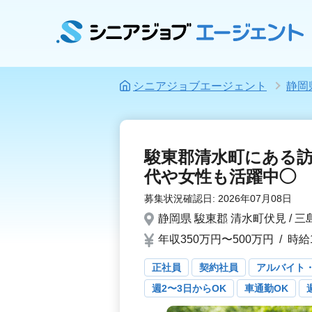
シニアジョブエージェント
静岡
駿東郡清水町にある
代や女性も活躍中◯
募集状況確認日:
2026年07月08日
静岡県
駿東郡
清水町伏見 / 
年収350万円〜500万円
/
時給1
正社員
契約社員
アルバイト
週2〜3日からOK
車通勤OK