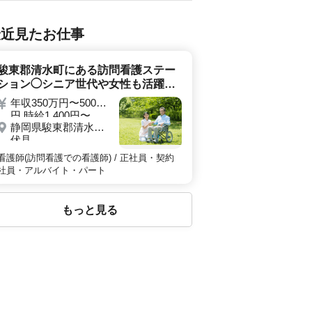
最近見たお仕事
駿東郡清水町にある訪問看護ステー
ション◯シニア世代や女性も活躍中
◯
年収350万円〜500万
円 時給1,400円〜
静岡県駿東郡清水町
2,000円
伏見
看護師(訪問看護での看護師) / 正社員・契約
社員・アルバイト・パート
もっと見る