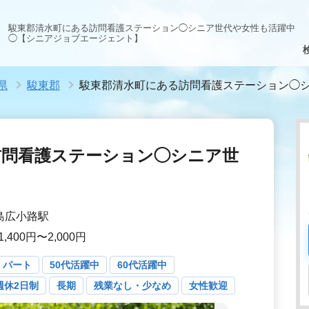
駿東郡清水町にある訪問看護ステーション◯シニア世代や女性も活躍中
◯【シニアジョブエージェント】
県
駿東郡
駿東郡清水町にある訪問看護ステーション◯
訪問看護ステーション◯シニア世
三島広小路駅
,400円〜2,000円
・パート
50代活躍中
60代活躍中
週休2日制
長期
残業なし・少なめ
女性歓迎