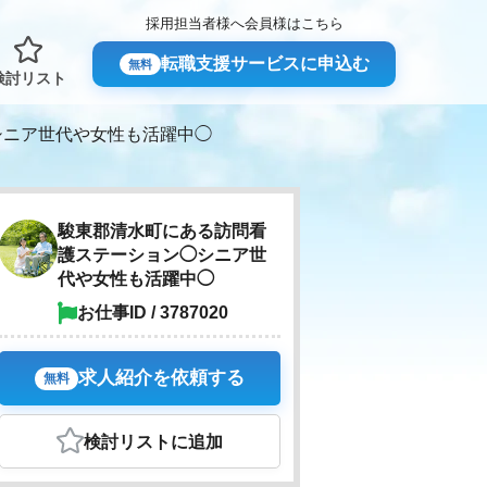
採用担当者様へ
会員様はこちら
転職支援サービスに申込む
無料
検討リスト
シニア世代や女性も活躍中◯
駿東郡清水町にある訪問看
護ステーション◯シニア世
代や女性も活躍中◯
お仕事ID / 3787020
求人紹介を依頼する
無料
検討リスト
に追加