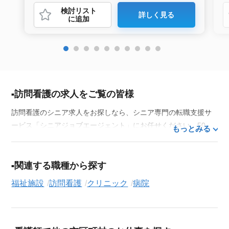
検討リスト
詳しく見る
に追加
訪問看護の求人をご覧の皆様
訪問看護のシニア求人をお探しなら、シニア専門の転職支援サ
ービス「シニアジョブエージェント」にお任せください。50
もっとみる
代・60代はもちろん、70代以上の方の転職支援実績も豊富な私
たちが、あなたの経験とスキルを活かせるお仕事探しを徹底的
にサポートします。この求人を含む
33,686
件（2026年8月6日現
関連する職種から探す
在）のシニア向け求人を保有しており、その多くが当サービス
福祉施設
訪問看護
クリニック
病院
だけの非公開求人です。
ご利用の流れ
気になる求人がございましたら、まずは「求人紹介を依頼す