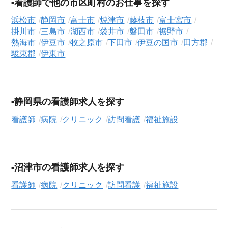
看護師で他の市区町村のお仕事を探す
る」ボタンからご登録ください。シニア専門のキャリアアドバ
イザーが、これまでのご経歴やご希望を丁寧にヒアリングし、
浜松市
静岡市
富士市
焼津市
藤枝市
富士宮市
職務経歴書の作成から面接対策、企業との条件交渉まで、転職
掛川市
三島市
湖西市
袋井市
磐田市
裾野市
活動の全プロセスを無料でサポートいたします。
熱海市
伊豆市
牧之原市
下田市
伊豆の国市
田方郡
駿東郡
伊東市
求人検索について
シニアジョブエージェントでは、豊富な求人情報の中から、あ
なたの希望に合ったお仕事を簡単に見つけられます。雇用形態
（
正社員
、
契約社員
、
アルバイト・パート
）や、勤務地、年
静岡県の看護師求人を探す
収・時給・日給、さらに
週休2日制
、
駅近
、
寮・社宅あり
といっ
看護師
病院
クリニック
訪問看護
福祉施設
たこだわり条件での絞り込み検索も可能です。
この訪問看護の求人にご興味をお持ちの方はもちろん、「まず
は相談から始めたい」という方も、ぜひお気軽に
転職支援サー
沼津市の看護師求人を探す
ビス（無料）
にお申し込みください。
看護師
病院
クリニック
訪問看護
福祉施設