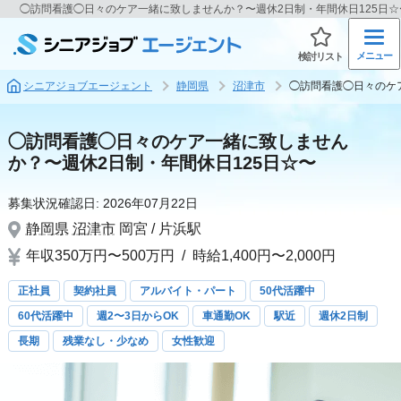
◯訪問看護◯日々のケア一緒に致しませんか？〜週休2日制・年間休日125日
メニュー
検討リスト
シニアジョブエージェント
静岡県
沼津市
◯訪問看護◯日々のケ
◯訪問看護◯日々のケア一緒に致しません
か？〜週休2日制・年間休日125日☆〜
募集状況確認日:
2026年07月22日
静岡県
沼津市
岡宮 / 片浜駅
年収350万円〜500万円
/
時給1,400円〜2,000円
正社員
契約社員
アルバイト・パート
50代活躍中
60代活躍中
週2〜3日からOK
車通勤OK
駅近
週休2日制
長期
残業なし・少なめ
女性歓迎