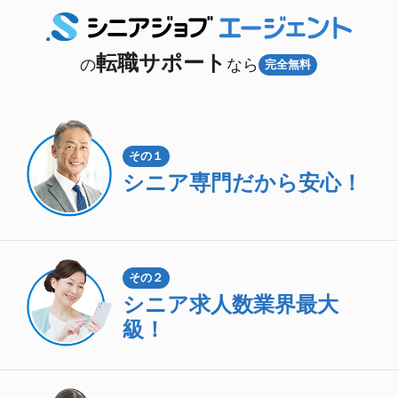
転職サポート
の
なら
完全無料
その１
シニア専門
だから安心！
その２
シニア求人数
業界最大
級！