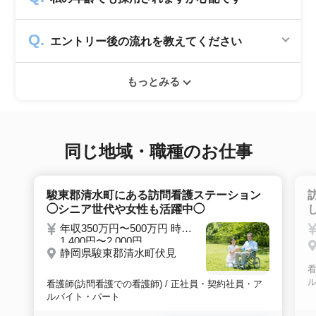
していますので、転職希望者の方からは費用は
一切発生致しません。
シニアジョブでは50歳以上の方を採用する企
エントリー後の流れを教えてください
業のみ掲載をしています。60代・70代以上の
就職実績も多数ありますので年齢に気負いせず
エントリー後はお電話にてキャリアアドバイザ
ぜひ紹介依頼へ進んでください。
もっとみる
ーとヒアリングのお時間を頂きます。その後希
望条件沿った求人をご案内させて頂きます。面
接調整や入社時の条件交渉など最後まで入社の
サポートをいたします。
同じ地域・職種のお仕事
駿東郡清水町にある訪問看護ステーション
◯シニア世代や女性も活躍中◯
年収350万円〜500万円 時給
1,400円〜2,000円
静岡県駿東郡清水町伏見
看
看護師(訪問看護での看護師) / 正社員・契約社員・ア
ルバイト・パート