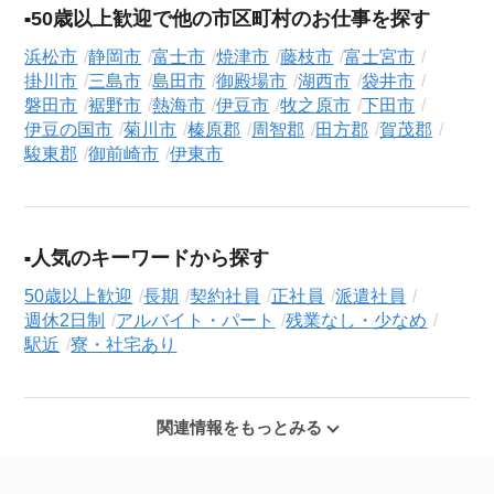
50歳以上歓迎で他の市区町村のお仕事を探す
浜松市
静岡市
富士市
焼津市
藤枝市
富士宮市
掛川市
三島市
島田市
御殿場市
湖西市
袋井市
磐田市
裾野市
熱海市
伊豆市
牧之原市
下田市
伊豆の国市
菊川市
榛原郡
周智郡
田方郡
賀茂郡
駿東郡
御前崎市
伊東市
人気のキーワードから探す
50歳以上歓迎
長期
契約社員
正社員
派遣社員
週休2日制
アルバイト・パート
残業なし・少なめ
駅近
寮・社宅あり
関連情報をもっとみる