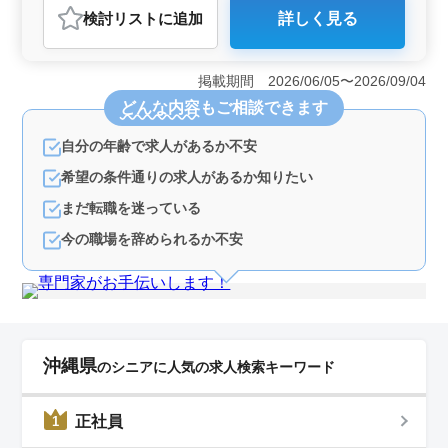
検討リスト
に追加
詳しく見る
おすすめポイント
＜設備設計業務募集☆ベテラン経験者ご応募歓迎！週休2
日制で働きやすい環境を提供◎＞ 当社では設計事務所
掲載期間 2026/06/05〜2026/09/04
での設備設計業務に携わるプロフェッショナルを募集し
どんな内容
もご相談できます
ています。水道や空調などの設備に関するプロジェクト
に参加し、豊富な経験を活かして活躍してくださ
自分の年齢で求人があるか不安
い。 ＜業務内容と備考＞ 施主との打ち合わせや現
地調査から基本設計、実施設計、積算まで、設計業務全
希望の条件通りの求人があるか知りたい
般に携わっていただきます。CAD操作の経験がある方を
歓迎し、効率的な業務遂行をサポートします。50代や60
まだ転職を迷っている
代のベテランの方も多数活躍中で、経験豊富な方々との
今の職場を辞められるか不安
共同作業が期待されます。 ＜給与と福利厚生＞ 年
収は300万円から600万円となっており、通勤手当や賞
与、福利厚生なども充実しています。完全週休2日制であ
り、働きやすい環境を提供しています。また、月平均で
の残業時間も10時間程度と、ワークライフバランスを大
切にしています。
沖縄県
のシニアに人気の求人検索キーワード
正社員
1