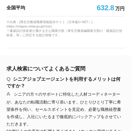
632.8
全国平均
万円
※出典：[厚生労働省職業情報提供サイト（日本版O-NET）]
(https://shigoto.mhlw.go.jp/User)
＊建築設計技術者が属する主な職業分類（厚生労働省編職業分類の「建築設計技
術者」等）に対応する統計情報です。
求人検索についてよくあるご質問
シニアジョブエージェントを利用するメリットは何
ですか？
シニアの方々のサポートに特化した人材コーディネーター
が、あなたの転職活動に寄り添います。ひとりひとり丁寧に希
望条件を伺い、セールスポイントを見定め、必要な職務経歴書
を作成し、入社にいたるまで徹底的にバックアップをさせてい
ただきます。