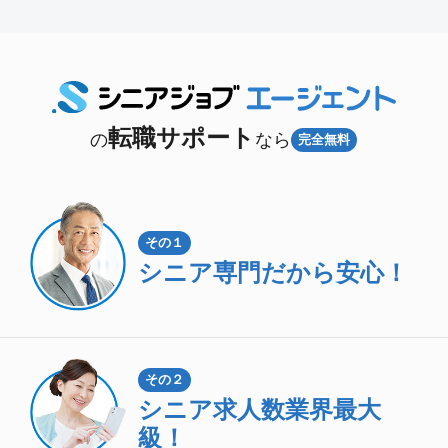
転職サポート
の
なら
完全無料
その１
シニア専門
だから安心！
その２
シニア求人数
業界最大
級！