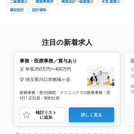
二級建築士
建築事務所
構造設計一級建築士
木造 建築士
建設設計
設計補助
注目の新着求人
事務・医療事務／賞与あり
年収250万円〜400万円
埼玉県川口市南鳩ヶ谷
施
医療事務・受付(病院・クリニックでの医療事務・受
付) / 正社員・契約社員
検討リスト
詳しく見る
に追加