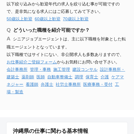
以下絞り込みから歓迎年代の求人を絞り込む事が可能ですの
で、是非気になる求人にはご応募してみて下さい。
50歳以上歓迎
60歳以上歓迎
70歳以上歓迎
どういった職種を紹介可能ですか？
シニアジョブエージェントは、主に以下職種を対象とした転
職エージェントとなっています。
以下職種ではサイトにない、非公開求人も多数ありますので、
お仕事紹介ご登録フォーム
からお気軽にお問い合せ下さい。
会計事務所
管理・事務
施工管理
建設
コンサル
設計事務所・
建築士
薬剤師
医師
自動車
整備士
調理
保育士
介護
ケアマ
ネジャー
看護師
弁護士
社労士事務所
医療事務・受付
工
場・製造
沖縄県の仕事に関わる基本情報