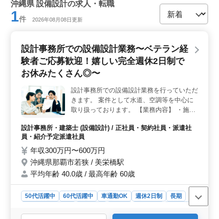
沖縄県 設備設計の求人・転職
1
件
2026年08月08日更新
設計事務所での設備設計業務〜ベテラン経
験者ご応募歓迎！嬉しい完全週休2日制で
お休みたくさん◎〜
設計事務所での設備設計業務を行っていただ
きます。 案件として水道、空調等を中心に
取り扱っております。 【業務内容】 ・施主
打ち合わせ、現地調査、プランニング ・基
設計事務所・建築士 (設備設計) / 正社員・契約社員・派遣社
本設計、実施設計、積算 ・確認申請、各種
員・紹介予定派遣社員
書類作成、施工会社選定、設計監理 等 ・
CAD操作あり ◯備考 ・作業着支給 ・交通費
年収300万円〜600万円
全額支給、マイカー通勤OK ・完全週休2日
沖縄県那覇市若狭 / 美栄橋駅
制 50代、60代以上の方もご活躍中！ 皆様の
平均年齢 40.0歳 / 最高年齢 60歳
ご応募、お待ちしております！
50代活躍中
60代活躍中
車通勤OK
週休2日制
長期
残業なし・少なめ
男性歓迎
正社員
契約社員
派遣社員
紹介予定派遣社員
設計事務所・建築士