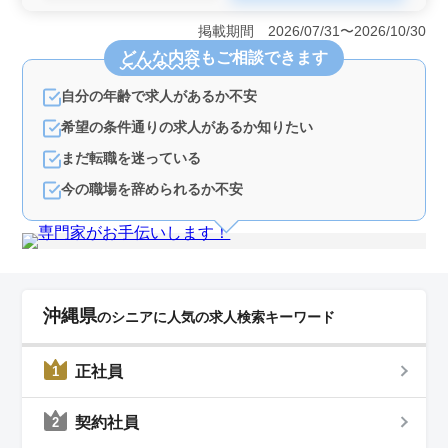
＜ベテラン経験者が活躍できる環境＞ 中高年の経験豊
富な設計士が活躍している職場で、年齢に関わらずこれ
掲載期間 2026/07/31〜2026/10/30
までのキャリアを存分に活かすことができる点が特徴で
どんな内容
もご相談できます
す。土木設計の有資格者には優遇制度があり、橋梁や構
造物の点検など専門知識を持つ方にとって、即戦力とし
自分の年齢で求人があるか不安
て活躍できる環境が整っています。ベテランとしての経
験を評価されながら、沖縄県で地域に根ざした設計業務
希望の条件通りの求人があるか知りたい
に従事できます。 ＜安定した収入と働きやすい勤務
条件＞ この職種は年収400万円〜600万円と収入面でも
まだ転職を迷っている
安定が期待でき、さらに賞与が年2回支給されるため生活
今の職場を辞められるか不安
基盤も安定します。また、週休2日制で残業が少なく、月
平均10時間程度のため、ワークライフバランスを重視し
た働き方が可能です。車通勤も可能で、通勤手当も支給
されるなど、移動に配慮した支援も充実しており、沖縄
でのライフスタイルに合った働きやすい環境です。
＜多様な業務内容でスキルアップのチャンス＞ 設計や
測量業務、橋梁や構造物の点検業務など幅広い土木業務
沖縄県
のシニアに人気の求人検索キーワード
に携われるため、土木技術者としてのスキルをさらに磨
ける環境です。土木分野における様々な経験を積みなが
ら、専門知識を深めていくことができるため、プロとし
正社員
1
ての成長を目指したい方にも最適なポジションです。仕
事の充実感とともに、自身の技術力をさらに高められる
契約社員
点も魅力です。
2