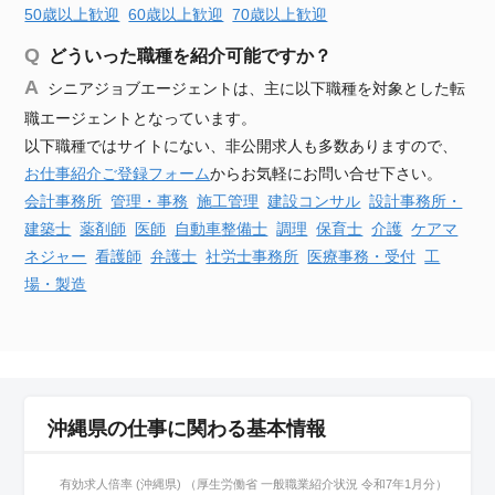
50歳以上歓迎
60歳以上歓迎
70歳以上歓迎
どういった職種を紹介可能ですか？
シニアジョブエージェントは、主に以下職種を対象とした転
職エージェントとなっています。
以下職種ではサイトにない、非公開求人も多数ありますので、
お仕事紹介ご登録フォーム
からお気軽にお問い合せ下さい。
会計事務所
管理・事務
施工管理
建設
コンサル
設計事務所・
建築士
薬剤師
医師
自動車
整備士
調理
保育士
介護
ケアマ
ネジャー
看護師
弁護士
社労士事務所
医療事務・受付
工
場・製造
沖縄県の仕事に関わる基本情報
有効求人倍率 (沖縄県) （厚生労働省 一般職業紹介状況 令和7年1月分）