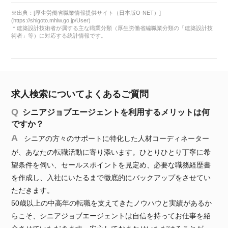
※出典：[厚生労働省職業情報提供サイト（日本版O-NET）]
(https://shigoto.mhlw.go.jp/User)
＊建築設計技術者が属する主な職業分類（厚生労働省編職業分類の「建築設計技
術者」等）に対応する統計情報です。
求人検索についてよくあるご質問
シニアジョブエージェントを利用するメリットは何
ですか？
シニアの方々のサポートに特化した人材コーディネーター
が、あなたの転職活動に寄り添います。ひとりひとり丁寧に希
望条件を伺い、セールスポイントを見定め、必要な職務経歴書
を作成し、入社にいたるまで徹底的にバックアップをさせてい
ただきます。
50歳以上の中高年の転職を支えてきたノウハウと実績があるか
らこそ、シニアジョブエージェントは自信を持ってお仕事を紹