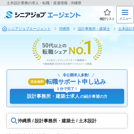
土木設計業務の求人・転職・派遣情報 - 沖縄県
メニュー
検討リスト
シニアジョブエージェント
沖縄県
設計事務所・建築士
土木設計
非公開求人多数!
転職サポート申し込み
完全無料
１分で完了！
設計事務所・建築士求人
の紹介希望の方
沖縄県 / 設計事務所・建築士 / 土木設計