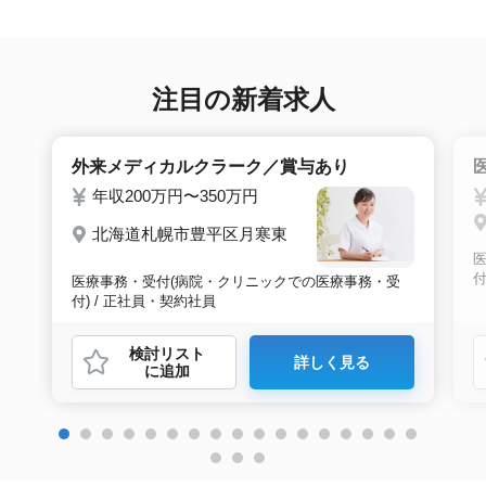
注目の新着求人
外来メディカルクラーク／賞与あり
年収200万円〜350万円
北海道札幌市豊平区月寒東
付
医療事務・受付(病院・クリニックでの医療事務・受
付) / 正社員・契約社員
検討リスト
詳しく見る
に追加