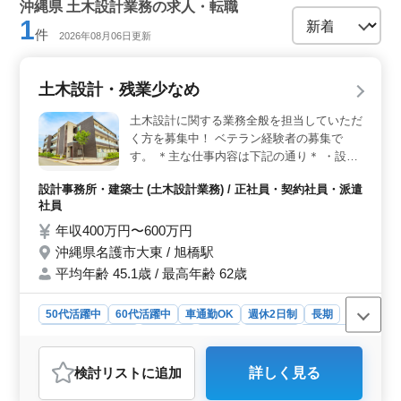
沖縄県 土木設計業務の求人・転職
1
件
2026年08月06日更新
土木設計・残業少なめ
土木設計に関する業務全般を担当していただ
く方を募集中！ ベテラン経験者の募集で
す。 ＊主な仕事内容は下記の通り＊ ・設計
業務 ・測量業務 ・橋梁及び構造物点検業務
設計事務所・建築士 (土木設計業務) / 正社員・契約社員・派遣
土木に必要な有資格者は優遇いたします。
社員
希望条件・待遇相談して下さい。
年収400万円〜600万円
沖縄県名護市大東 / 旭橋駅
平均年齢 45.1歳 / 最高年齢 62歳
50代活躍中
60代活躍中
車通勤OK
週休2日制
長期
残業なし・少なめ
女性歓迎
正社員
契約社員
派遣社員
設計事務所・建築士
検討リスト
に追加
詳しく見る
おすすめポイント