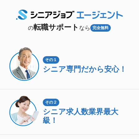
転職サポート
の
なら
完全無料
その１
シニア専門
だから安心！
その２
シニア求人数
業界最大
級！