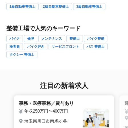
1級自動車整備士
2級自動車整備士
3級自動車整備士
整備工場で人気のキーワード
バイク
修理
メンテナンス
整備士
バイク整備
検査員
バイク好き
サービスフロント
バス 整備士
タクシー 整備士
注目の新着求人
事務・医療事務／賞与あり
年収250万円〜400万円
埼玉県川口市南鳩ヶ谷
施