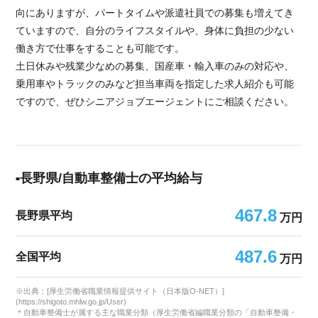
向にありますが、パートタイムや派遣社員での募集も増えてき
ていますので、自分のライフスタイルや、身体に負担の少ない
働き方で仕事をすることも可能です。
土日休みや残業少なめの募集、国産車・輸入車のみの対応や、
乗用車やトラックのみなど担当車両を指定した求人紹介も可能
ですので、ぜひシニアジョブエージェントにご相談ください。
長野県/自動車整備士の平均給与
467.8
長野県平均
万円
487.6
全国平均
万円
※出典：[厚生労働省職業情報提供サイト（日本版O-NET）]
(https://shigoto.mhlw.go.jp/User)
＊自動車整備士が属する主な職業分類（厚生労働省編職業分類の「自動車整備・