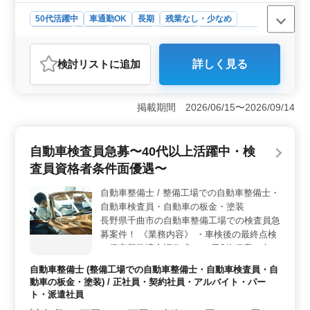
50代活躍中
車通勤OK
長期
残業なし・少なめ
男性歓迎
正社員
契約社員
派遣社員
自動車整備士
おすすめポイント
検討リスト
に追加
詳しく見る
＜シニア採用実績＞ 長年の経験者を積極的に採用し、
50代以上も活躍中です。安定した環境で豊富な経験を生
かせるため、新たなチャレンジを支援します。また、先
掲載期間 2026/06/15〜2026/09/14
輩社員のサポート体制も整っており、安心して業務に取
り組めます。 ＜働きやすさ＞ 車通勤OKで、自動車
整備士の専門知識を存分に活かせる場所です。残業も少
自動車検査員急募〜40代以上活躍中・検
なめで、家族や趣味との時間も大切にできます。休日も
充実し、リフレッシュできる環境が整っています。
査員資格者条件面優遇〜
＜給与・福利厚生＞ 給与は年収350万〜480万円、時給
1,000円〜1,500円程度です。社会保険完備、通勤手当実
自動車整備士 / 整備工場での自動車整備士・
費支給など、働きながら安心して生活できる待遇が整っ
自動車検査員・自動車の板金・塗装
ています。また、スキルアップやキャリア形成のための
長野県千曲市の自動車整備工場での検査員急
支援制度も充実しています。
募案件！ 《業務内容》 ・車検後の最終点検
・保安基準適合証作成 ・一日3件程度の車検
対応 等 ＊備考＊ ・50代以上積極採用中 ・
自動車整備士 (整備工場での自動車整備士・自動車検査員・自
即日勤務可能 ・社会保険完備 ・検査員資格
動車の板金・塗装) / 正社員・契約社員・アルバイト・パー
者は条件面優遇します！
ト・派遣社員