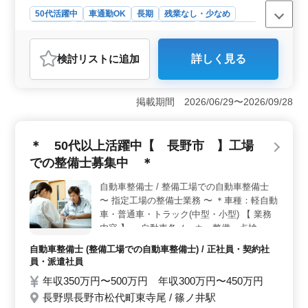
50代活躍中
車通勤OK
長期
残業なし・少なめ
男性歓迎
正社員
契約社員
派遣社員
自動車整備士
おすすめポイント
検討リスト
に追加
詳しく見る
〈整備士募集〉 長野県長野市に位置する整備工場で
は、整備士さんを募集しています。国産車と輸入車の整
備業務を担当し、点検整備や部品の交換・取り付け、補
掲載期間 2026/06/29〜2026/09/28
修などの仕事を行います。軽自動車からトラックまで
様々な車両を扱います。50代以上の方も積極的に活躍し
ており、経験や資格を活かせる環境です。 ＜募集要
＊ 50代以上活躍中【 長野市 】工場
項＞ 3級自動車整備士以上の資格と、自動車整備経験が
5年以上ある方が対象です。篠ノ井駅からアクセスが便利
での整備士募集中 ＊
で、車通勤も可能です。年収は400万円から500万円で、
通勤手当も支給されます。残業は月平均10時間程度でメ
自動車整備士 / 整備工場での自動車整備士
リハリのある働き方ができます。 ＜会社情報＞ 自
〜 指定工場の整備士業務 〜 ＊車種：軽自動
動車整備士事業を行う企業で、禁煙環境での業務が行わ
車・普通車・トラック(中型・小型) 【 業務
れています。男性が主体の職場で、26人の従業員が活躍
内容 】 ・自動車各メーカー整備、点検、車
しています。経験豊富な方や中高年の方も歓迎されてお
検 ・部品の交換、取り付け、補修 ・お客さ
自動車整備士 (整備工場での自動車整備士) / 正社員・契約社
り年齢に関係なく活躍できる環境です。
んの見積もり対応 等 【 備考 】 ・社会保険
員・派遣社員
完備 ・車通勤可能♪ 皆様からのご応募お待
年収350万円〜500万円 年収300万円〜450万円
ちしております！！
長野県長野市松代町東寺尾 / 篠ノ井駅