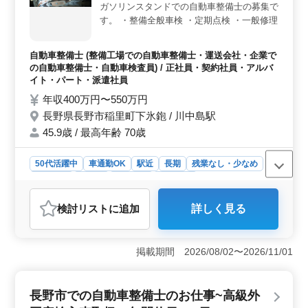
す。また、月の残業時間は10時間程度と少なめで、スト
ガソリンスタンドでの自動車整備士の募集で
レスのない環境で業務に取り組むことができます。
す。 ・整備全般車検 ・定期点検 ・一般修理
等 ＊メカニック経験のある歓迎致します！
＊ベテランシニア層も活躍してます！ ＊シ
自動車整備士 (整備工場での自動車整備士・運送会社・企業で
ニア層歓迎（50代の技術者活躍中）
の自動車整備士・自動車検査員) / 正社員・契約社員・アルバ
イト・パート・派遣社員
年収400万円〜550万円
長野県長野市稲里町下氷鉋 / 川中島駅
45.9歳 / 最高年齢 70歳
50代活躍中
車通勤OK
駅近
長期
残業なし・少なめ
男性歓迎
正社員
契約社員
派遣社員
アルバイト・パート
自動車整備士
検討リスト
に追加
詳しく見る
おすすめポイント
＜安定した勤務条件＞ 長野県長野市稲里町下氷鉋に位
置するガソリンスタンドでの自動車整備士の募集です。
掲載期間 2026/08/02〜2026/11/01
車通勤OKで無料駐車場が完備されており、残業が少ない
柔軟な労働環境が整っています。週5〜6日の勤務で、安
定した収入を得ることができます。 ＜中高年の活躍
長野市での自動車整備士のお仕事~高級外
＞ 中高年の技術者が多く活躍しており、ベテランシニ