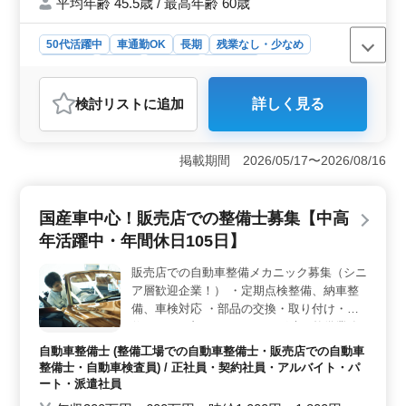
平均年齢 45.5歳 / 最高年齢 60歳
50代活躍中
車通勤OK
長期
残業なし・少なめ
男性歓迎
正社員
契約社員
派遣社員
アルバイト・パート
自動車整備士
検討リスト
に追加
詳しく見る
おすすめポイント
【ベテラン経験者優遇】 須坂市にある整備工場では、
自動車整備士を積極的に募集しています。経験豊富な
掲載期間 2026/05/17〜2026/08/16
方々のご応募を歓迎し、高い技術力と知識を活かして活
躍していただける環境を整えています。50代以上の方も
多数活躍中で、ベテランの方々のご経験を貴重に考慮し
国産車中心！販売店での整備士募集【中高
ております。 【多彩な業務内容】 整備工場では、
年活躍中・年間休日105日】
点検整備や車検整備など幅広い業務に携わっていただき
ます。また、部品の交換や取り付け、補修なども担当
販売店での自動車整備メカニック募集（シニ
し、自身のスキルを最大限に活かして業務に取り組んで
ア層歓迎企業！） ・定期点検整備、納車整
いただけます。 【働きやすい環境】 当工場では、
残業が少なく、プライベートな時間をしっかり確保でき
備、車検対応 ・部品の交換・取り付け・補
る環境を提供しています。さらに、村山駅から徒歩圏内
修 ・トラブルシューティング時の整備業務
に位置し、駅チカで通勤も便利です。また、車通勤も可
全般 ・車種は主に国産車がメインとなりま
自動車整備士 (整備工場での自動車整備士・販売店での自動車
能で、無料の駐車場も完備しております。
す。稀に輸入車、小型トラック等も整備して
整備士・自動車検査員) / 正社員・契約社員・アルバイト・パ
もらいますがほぼ国産一般車ですし、周囲が
ート・派遣社員
サポート致します。 現在50歳以上も活躍し