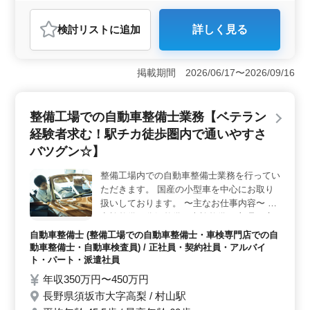
アルバイト・パート
自動車整備士
検討リスト
に追加
詳しく見る
おすすめポイント
＜魅力１：シニアの方が活躍＞ 長野県須坂市墨坂の自
動車整備工場では、シニアの方々が積極的に活躍してい
掲載期間 2026/06/17〜2026/09/16
ます。経験豊富な方々がチームを支え、安定した技術力
で整備業務に取り組んでいます。彼らの豊富な経験と知
識は、若手社員にとっての貴重な指導となり、職場全体
整備工場での自動車整備士業務【ベテラン
の技術水準向上につながっています。 ＜魅力２：働
経験者求む！駅チカ徒歩圏内で通いやすさ
きやすい環境＞ 残業が少なめで、週休2日制を採用する
など、働きやすい環境が整っています。ストレスの少な
バツグン☆】
い労働環境は、従業員のモチベーションを高め、長期間
にわたって安定した業務遂行を支えています。 ＜魅
整備工場内での自動車整備士業務を行ってい
力３：幅広い業務内容＞ 普通乗用車をメインに整備す
ただきます。 国産の小型車を中心にお取り
る他、点検整備や車検整備、部品の交換・取り付け・補
扱いしております。 〜主なお仕事内容〜 ・
修など、幅広い業務に携わることができます。経験を活
点検整備、分解整備、車検整備 ・部品の交
かしつつ、新たなスキルも身につけられる環境です。
換、取付け、補修 等 ＊40代、50代以上も活
自動車整備士 (整備工場での自動車整備士・車検専門店での自
躍中の職場です！ ＊残業少なめに交通費支
動車整備士・自動車検査員) / 正社員・契約社員・アルバイ
給あり、場所も駅チカで働きやすさと通いや
ト・パート・派遣社員
すさを保証いたします◎ まずはお気軽にお
年収350万円〜450万円
気になる点からお問い合わせくださいませ！
長野県須坂市大字高梨 / 村山駅
皆様のご応募、お待ちしております！