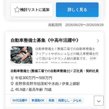
おすすめポイント
検討リスト
に追加
詳しく見る
＜長野市での自動車整備メカニック募集＞ 経験者を求
める自動車整備メカニックの募集です。長野市内の整備
工場で定期点検整備や車検対応などの業務を担当しま
掲載期間 2026/06/29〜2026/09/28
す。50代以上の経験豊富な方々が活躍しており、安定し
た環境で働けます。 ＜仕事内容と特徴＞ 軽自動車
や普通車の整備業務を行います。自動車整備の経験が5年
自動車整備士募集《中高年活躍中》
以上ある方を募集しており、検査員資格をお持ちの方は
条件面で優遇されます。交通費は全額支給され車での通
自動車整備士 / 整備工場での自動車整備士
勤も可能です。 ＜働き方と待遇＞ 正社員や契約社
フィアットやポルシェなどの輸入車整備を行
員、派遣社員などの雇用形態があり、自分に合った働き
って頂けるベテラン人材の募集です。 中
方が選べます。週5〜6日の勤務で、月の残業時間も10時
高年歓迎。50代も活躍中です。
間程度と少なめです。福利厚生も整っており、安心して
長く働ける環境です。
自動車整備士 (整備工場での自動車整備士) / 正社員・契約社員
年収300万円〜500万円
長野県長野市稲里町中氷鉋 / 伊東上郷駅
45.9歳 / 最高年齢 70歳
50代活躍中
車通勤OK
長期
残業なし・少なめ
男性歓迎
正社員
契約社員
自動車整備士