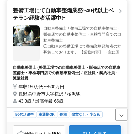
＞ 長年の整備経験を持つ50代の方々を積極的に募集し
整備工場にて自動車整備業務~40代以上ベ
ています。安定した技術力と豊富な知識を持つ方々が、
当工場での活躍の場を見出せます。 ＜充実した福利
テラン経験者活躍中!~
厚生と働きやすい環境＞ 当工場では、正社員・契約社
員・派遣社員といった雇用形態から選択でき、車通勤も
自動車整備士 / 整備工場での自動車整備士・
可能です。給与は年収360万円から520万円までとなって
販売店での自動車整備士・車検専門店での自
おり、通勤手当や交通費支給、福利厚生が充実していま
動車整備士
す。週5日の勤務で、しっかりとした休日制度も整ってお
◯自動車の整備工場にて整備業務経験者の方
り、メリハリのある働き方が実現可能です。
募集しております。 【業務内容】 ・主に国
産の普通乗用車 ・点検整備、分解整備、車
検整備 ・部品の交換、取付け、補修業務等
自動車整備士 (整備工場での自動車整備士・販売店での自動車
【備考】 ・車通勤可能（無料駐車場完備）
整備士・車検専門店での自動車整備士) / 正社員・契約社員・
・社会保険完備 ・交通費支給あり ＊40
派遣社員
代/50代の方歓迎しております。 ＊2級自動
年収150万円〜500万円
車整備士お持ちの方歓迎致します。 ＊まず
長野県中野市大字桜沢 / 桜沢駅
はお気軽にご応募ください!
43.3歳 / 最高年齢 66歳
50代活躍中
車通勤OK
長期
残業なし・少なめ
男性歓迎
正社員
契約社員
派遣社員
自動車整備士
おすすめポイント