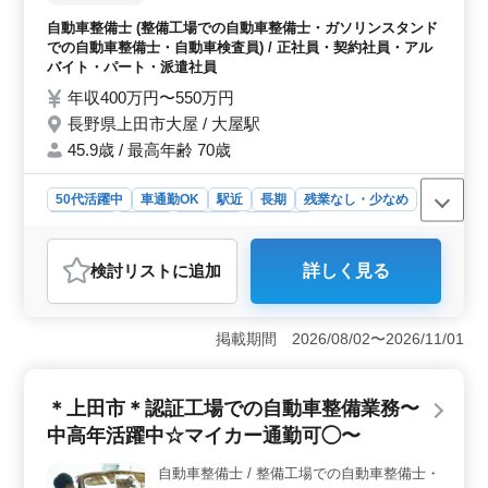
＊ベテランシニア層も活躍してます！ ＊シ
自動車整備士 (整備工場での自動車整備士・ガソリンスタンド
ニア層歓迎（50代の技術者活躍中）
での自動車整備士・自動車検査員) / 正社員・契約社員・アル
バイト・パート・派遣社員
年収400万円〜550万円
長野県上田市大屋 / 大屋駅
45.9歳 / 最高年齢 70歳
50代活躍中
車通勤OK
駅近
長期
残業なし・少なめ
男性歓迎
正社員
契約社員
派遣社員
アルバイト・パート
自動車整備士
検討リスト
に追加
詳しく見る
おすすめポイント
＜安定した勤務条件＞ 長野県上田市大屋に位置するガ
ソリンスタンドでの自動車整備士の募集です。車通勤OK
掲載期間 2026/08/02〜2026/11/01
で無料駐車場が完備されており、残業が少ない柔軟な労
働環境が整っています。週5〜6日の勤務で、安定した収
入を得ることができます。 ＜中高年の活躍＞ 中高
＊上田市＊認証工場での自動車整備業務〜
年の技術者が多く活躍しており、ベテランシニア層も歓
中高年活躍中☆マイカー通勤可◯〜
迎されています。経験豊富な方々がチームを支え、安定
した職場環境を作り上げています。長年の経験や技術を
自動車整備士 / 整備工場での自動車整備士・
活かし、新しい環境でのチャレンジを楽しむことができ