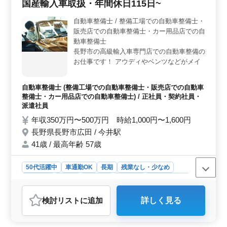
国産輸入車取扱・年間休日115日~
ア層も歓迎されています。経験豊富な方々がチームを支
え、安定した職場環境を作り上げています。長年の経験
自動車整備士 / 整備工場での自動車整備士・
や技術を活かし、新しい環境でのチャレンジを楽しむこ
販売店での自動車整備士・カー用品店での自
とができます。 ＜経験を活かせる業務内容＞ 自動
車整備に関する豊富な経験が必要です。整備全般や車
動車整備士
検、定期点検など、幅広い業務を担当します。メカニッ
長野市の高級輸入車専門店での自動車整備の
ク経験者や2級自動車整備士以上の資格を持つ方々が歓迎
お仕事です！ アウディやベンツなどがメイ
されています。技術を存分に活かし、安心して働ける環
ン車種になります！ 《業務内容》 ・定期点
境が整っています。
検整備、納車整備、車検対応 ・部品の交
自動車整備士 (整備工場での自動車整備士・販売店での自動車
換・取り付け・補修 ・トラブルシューティ
整備士・カー用品店での自動車整備士) / 正社員・契約社員・
ング時の整備業務全般 ・お客さんの見積も
派遣社員
り対応 ・フロント業務一部あり ・カーナ
年収350万円〜500万円 時給1,000円〜1,600円
ビ・ETCの設置 ・オーディオ・ナビ等の取
長野県長野市広田 / 今井駅
付け ＊50歳以上も活躍中 ＊是非今までの経
験を活かしてください！
41歳 / 最高年齢 57歳
50代活躍中
車通勤OK
長期
残業なし・少なめ
男性歓迎
正社員
契約社員
派遣社員
自動車整備士
おすすめポイント
検討リスト
に追加
詳しく見る
＜高級外国車専門店＞ 長野市で、アウディやベンツな
どの高級外国車を専門に取り扱う整備士を募集していま
す。長年の経験を活かし、プロフェッショナルとしての