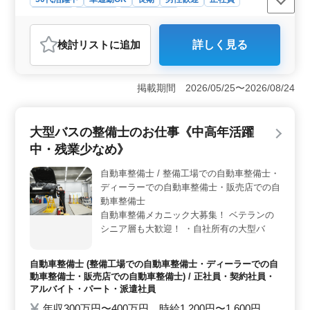
契約社員
派遣社員
自動車整備士
おすすめポイント
検討リスト
に追加
詳しく見る
＜技術力と働きやすさが融合＞ 普通自動車からトラッ
ク・大型車まで、多様な整備に携わるチャンスです。整
備、点検、修理、オイル交換、タイヤ交換、カーナビの
掲載期間 2026/05/25〜2026/08/24
取り付け、ボディコーティングなど、広範な業務で技術
力を発揮できます。長期休暇が取得可能で、車出勤も対
応です。残業も少なめで、働きやすさを重視していま
大型バスの整備士のお仕事《中高年活躍
す。 ＜自動車整備のプロフェッショナルを歓迎＞
50代の経験豊富な整備士を積極的に募集。長い経験が生
中・残業少なめ》
かされる環境で、充実感と達成感を味わえます。正社
員、契約社員、派遣社員の柔軟な雇用形態が用意され、
自動車整備士 / 整備工場での自動車整備士・
経済的な安定も確保できています。 ＜群馬県の美し
ディーラーでの自動車整備士・販売店での自
い自然に囲まれて＞ 嬬恋村芦生田の整備工場で働くこ
動車整備士
とで、都会の喧騒から離れ、四季折々の美しい自然環境
自動車整備メカニック大募集！ ベテランの
で仕事に集中できます。週5日勤務で、充実の休日体制も
シニア層も大歓迎！ ・自社所有の大型バ
整っています。
ス・自家用車の整備 ・グループ内の事業用
車両（中・小型バス・タクシー）自家用車の
自動車整備士 (整備工場での自動車整備士・ディーラーでの自
点検・整備 ・定期点検整備、納車整備、車
動車整備士・販売店での自動車整備士) / 正社員・契約社員・
検対応 ・部品の交換・取り付け・補修 ・ト
アルバイト・パート・派遣社員
ラブルシューティング時の整備業務全般 ・
年収300万円〜400万円 時給1,200円〜1,600円