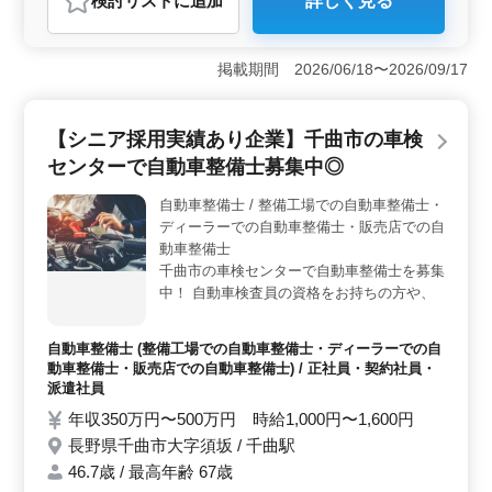
検討リスト
に追加
詳しく見る
＜経験豊富な方が活躍できる環境＞ 整備工場におい
て、40代以上のベテラン経験者が活躍しています。平均
年齢43.3歳という点からも、経験を持つ方々が安心して
掲載期間 2026/06/18〜2026/09/17
働ける環境が整っています。また、最高年齢が66歳とい
う点も、年齢に関係なく活躍できる環境があることを示
しています。 ＜働きやすい待遇＞ 車通勤が可能
【シニア採用実績あり企業】千曲市の車検
で、無料駐車場が完備されています。交通費も支給され
るため、通勤にかかる負担を軽減することができます。
センターで自動車整備士募集中◎
社会保険も完備されており、安心して働くことができま
す。さらに、隔週土曜日と日曜日が休みというシフト制
自動車整備士 / 整備工場での自動車整備士・
で、夏季休業や年末年始、GW休暇も取得できるため、プ
ディーラーでの自動車整備士・販売店での自
ライベートの時間もしっかり確保できます。 ＜幅広
動車整備士
い業務範囲＞ 国産の普通乗用車を中心に、点検整備や
千曲市の車検センターで自動車整備士を募集
車検整備などの業務を行います。また、部品の交換や取
中！ 自動車検査員の資格をお持ちの方や、
り付け、補修業務も行っています。自動車整備業務に関
ベテランの整備士さん積極採用中です◎ 〜
する豊富な経験が求められる中で、自身の技術や知識を
お仕事内容〜 ◎自動車整備、検査員業務全
自動車整備士 (整備工場での自動車整備士・ディーラーでの自
活かして仕事に取り組むことができます。
般 ・故障診断、修理、検査業務 ・点検、修
動車整備士・販売店での自動車整備士) / 正社員・契約社員・
理 等 〜特徴〜 ◎50代以上も活躍中 ◎マイ
派遣社員
カー通勤可 ◎駐車場完備 ◎社会保険完備 今
年収350万円〜500万円 時給1,000円〜1,600円
まで培ってきた経験をぜひ活かして下さい★
長野県千曲市大字須坂 / 千曲駅
ご応募お待ちしております！
46.7歳 / 最高年齢 67歳