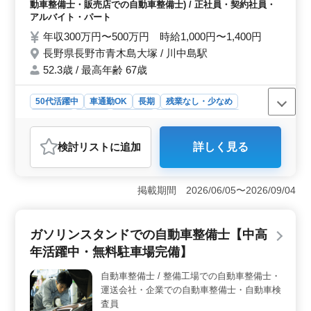
動車整備士・販売店での自動車整備士) / 正社員・契約社員・
の経験を託してみませんか？ ・50代も積極
アルバイト・パート
的に採用中 ・交通費全額支給 ・社会保険完
年収300万円〜500万円 時給1,000円〜1,400円
備 ・年間休日108日 社内風通し良く変に飲
長野県長野市青木島大塚 / 川中島駅
み会などもございません。
52.3歳 / 最高年齢 67歳
50代活躍中
車通勤OK
長期
残業なし・少なめ
女性歓迎
正社員
契約社員
アルバイト・パート
自動車整備士
検討リスト
に追加
詳しく見る
おすすめポイント
＜国産DRでメカニック・検査員人材募集＞ 長野県長野
市青木島大塚に位置する国産車DRでは、整備士や検査
掲載期間 2026/06/05〜2026/09/04
員、板金塗装の経験豊富な人材を求めています。この募
集は、若手の育成や社内のスキル向上を図るために行わ
れており、積極的に50代の方々も歓迎しています。
ガソリンスタンドでの自動車整備士【中高
＜募集要項＞ 5年以上の自動車整備、検査員、板金塗装
年活躍中・無料駐車場完備】
の経験をお持ちの方々が対象です。勤務日数は週5〜6日
で、休日は月曜日、火曜日の第1・第3週目、1日選択休、
自動車整備士 / 整備工場での自動車整備士・
夏季休業、年末年始、GW休暇などが設けられていま
運送会社・企業での自動車整備士・自動車検
す。 ＜特徴＞ 交通費は全額支給され、社会保険も
完備しています。年間休日は108日あり、週休2日制で
査員