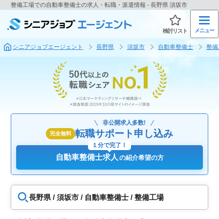
整備工場での自動車整備士の求人・転職・派遣情報 - 長野県 須坂市
メニュー
検討リスト
シニアジョブエージェント
長野県
須坂市
自動車整備士
整備
非公開求人多数!
転職サポート申し込み
完全無料
１分で完了！
自動車整備士求人
の紹介希望の方
長野県 / 須坂市 / 自動車整備士 / 整備工場