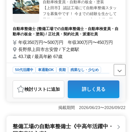
自動車検査員・自動車の板金・塗装
ます。 ＜経験を活かせる業務内容＞ 自動車整備に
関する豊富な経験が必要です。整備全般や車検、定期点
【上田市】 認証工場にて自動車整備スタッ
検など、幅広い業務を担当します。メカニック経験者や2
フを募集中です！ 今までの経験を生かして
級自動車整備士以上の資格を持つ方々が歓迎されていま
最後の転職にしませんか？ 主な車種は国産
す。技術を存分に活かし、安心して働ける環境が整って
車になります ＊お仕事内容＊ ・定期点検整
自動車整備士 (整備工場での自動車整備士・自動車検査員・自
います。
備、納車整備、車検対応 ・部品の交換・取
動車の板金・塗装) / 正社員・契約社員・派遣社員
り付け・補修 ・トラブルシューティング時
年収350万円〜500万円 年収300万円〜450万円
の整備業務全般 ＊ポイント＊ ・中高年活躍
長野県上田市古安曽 / 下之郷駅
中 ・交通費支給 ・社会保険完備 ・マイカー
通勤可能 ＼まずはお気軽にお問い合わせく
43.7歳 / 最高年齢 67歳
ださい／
50代活躍中
車通勤OK
長期
残業なし・少なめ
男性歓迎
正社員
契約社員
派遣社員
自動車整備士
おすすめポイント
検討リスト
に追加
詳しく見る
＜安定した勤務環境＞ 残業少なめの勤務時間で、無理
も少なく長期間働けます。週5〜6日の柔軟なシフトでの
勤務です。 ＜中高年に優しい職場＞ 50代からのキ
掲載期間 2026/06/23〜2026/09/22
ャリアチェンジも歓迎。経験を活かし、自動車整備のプ
ロとして活躍できます。同年代が多く、安心して働けま
す。 ＜福利厚生が充実＞ 交通費支給や社会保険完
整備工場の自動車整備士《中高年活躍中・
備で安心して働けます。マイカー通勤も可能で、通勤の