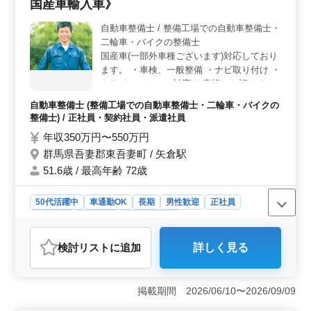
負担を軽減。働きやすい環境が整っています。
国産車輸入車》
自動車整備士 / 整備工場での自動車整備士・
二輪車・バイクの整備士
国産車(一部外車種ございます)対応しており
ます。 ・車検、一般整備 ・ナビ取り付け ・
クライアントのご対応 お客様とお話しする
のが好きな方歓迎しております。 経験のあ
自動車整備士 (整備工場での自動車整備士・二輪車・バイクの
る50代を歓迎しております。 ご応募お待ち
整備士) / 正社員・契約社員・派遣社員
しております。
年収350万円〜550万円
群馬県吾妻郡東吾妻町 / 矢倉駅
51.6歳 / 最高年齢 72歳
50代活躍中
車通勤OK
長期
男性歓迎
正社員
契約社員
派遣社員
自動車整備士
おすすめポイント
検討リスト
に追加
詳しく見る
＜お客様とのコミュニケーション重視＞ お客様との円
滑なコミュニケーションが求められる当工場では、ナビ
取り付けや一般整備の他、クライアントとの対応も重要
掲載期間 2026/06/10〜2026/09/09
な業務です。コミュニケーションスキルを活かしたい方
を歓迎しています。 ＜経験豊富な50代の方を求めて