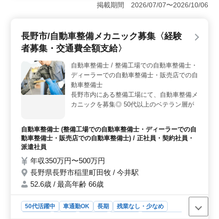
掲載期間 2026/07/07〜2026/10/06
キャリアを更に発展させませんか？経験豊富な方も、新
たにチャレンジをお考えの方も、是非ご応募くださ
い！ ＜業務内容の特徴＞ 定期点検整備や車検対応
長野市/自動車整備メカニック募集〈経験
など、高級外国車のメンテナンス全般をお任せします。
部品の交換や取り付け、トラブル時の整備業務なども行
者募集・交通費全額支給〉
います。また、お客様対応やカーナビやオーディオの取
付けなど、幅広い業務に携わることが可能です。 ＜
自動車整備士 / 整備工場での自動車整備士・
働きやすい環境＞ 車通勤が可能で、無料駐車場も完備
ディーラーでの自動車整備士・販売店での自
されています。残業は少なく、週休2日制で年間休日は
動車整備士
115日あります。高級外国車の整備に携わりながら、自身
長野市内にある整備工場にて、自動車整備メ
のスキルを磨き、充実した私生活を送ることが可能で
カニックを募集◎ 50代以上のベテラン層が
す。
活躍中の企業です！ 【仕事内容】 自動車整
備業務 ・定期点検整備、納車整備、車検対
自動車整備士 (整備工場での自動車整備士・ディーラーでの自
応 ・部品の交換・取り付け・補修 など 【備
動車整備士・販売店での自動車整備士) / 正社員・契約社員・
考】 取扱車種：軽自動車/普通車 工場種類：
派遣社員
認証工場 ＊社保完備 ＊交通費全額支給 ＊車
年収350万円〜500万円
出勤可能 検査員資格をお持ちの方は条件面
長野県長野市稲里町田牧 / 今井駅
優遇いたします 皆様のご応募をお待ちして
おります♪
52.6歳 / 最高年齢 66歳
50代活躍中
車通勤OK
長期
残業なし・少なめ
男性歓迎
正社員
契約社員
派遣社員
自動車整備士