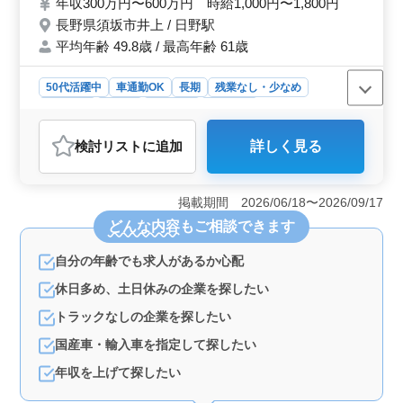
年収300万円〜600万円 時給1,000円〜1,800円
ている企業です。 国産車中心の販売店の為
長野県須坂市井上 / 日野駅
様々な国産車を整備することが出来ます 今
平均年齢 49.8歳 / 最高年齢 61歳
までの経験を活かして働ける方のご応募お待
ちしております。 ＜以下当てはまる方は是
非ご応募ください＞ ※給与を上げたい ※休
50代活躍中
車通勤OK
長期
残業なし・少なめ
みが欲しい ※通勤を短くしたい ※年齢で落
男性歓迎
正社員
契約社員
派遣社員
選したくない。まだやりたい。
アルバイト・パート
自動車整備士
検討リスト
に追加
詳しく見る
おすすめポイント
＜豊富な経験と専門知識を活かすチャンス＞ 自動車整
備士として10年以上の経験を持つ方を募集しています。
掲載期間 2026/06/18〜2026/09/17
主に国産車の整備を担当し、定期点検整備や車検対応な
どんな内容
もご相談できます
ど、幅広い業務に携わります。現場では周囲がサポート
し、安心して業務に取り組むことができます。50代以上
自分の年齢でも求人があるか心配
の方々も多数活躍中で、シニア層の方々が貴重な存在と
して重要な役割を担っています。 ＜安定した雇用と
休日多め、土日休みの企業を探したい
働きやすさ＞ 完全週休2日制で、年間休日105日という
充実した休暇制度が整っています。シフト制により、柔
トラックなしの企業を探したい
軟な休日の取りやすさも魅力です。また、車通勤が可能
国産車・輸入車を指定して探したい
であり、通勤の負担を軽減します。 ＜高水準の報酬
とワークライフバランス＞ 年収300万円〜600万円とい
年収を上げて探したい
う好待遇で、経験とスキルに見合った報酬を得ることが
できます。また時給1,000円〜1,800円という高水準の時