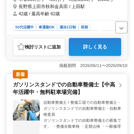
カーナビ・ETCの設置 ・オーディオ・ナビ
長野県上田市秋和金具田 / 上田駅
等の取付け ＊50歳以上も活躍中 ＊今までの
経験を活かしてください
42歳 / 最高年齢 62歳
50代活躍中
車通勤OK
週休2日制
長期
残業なし・少なめ
男性歓迎
正社員
契約社員
派遣社員
アルバイト・パート
自動車整備士
検討リスト
に追加
詳しく見る
おすすめポイント
＜中高年活躍の場＞ この求人は中高年の方々が活躍で
きる環境が整っています。ベテランのシニア層も大歓迎
掲載期間 2026/06/11〜2026/09/10
であり、今までの豊富な経験や知識を活かして活躍する
新着
ことができます。経験豊富な方々のご応募をお待ちして
います。 ＜残業少なめの働き方＞ 残業が少なめと
ガソリンスタンドでの自動車整備士【中高
いうのもこの求人の魅力の一つです。自分の仕事をきち
年活躍中・無料駐車場完備】
んとこなしながら、仕事とプライベートのバランスを取
りやすい環境が整っています。安定した勤務環境で、長
自動車整備士 / 整備工場での自動車整備士・
く働き続けたい方に適した職場です。 ＜多彩な業務
ガソリンスタンドでの自動車整備士・自動車
内容＞ 自社所有の大型バスから自家用車まで、幅広い
車両の整備に携わることができます。定期点検整備から
検査員
納車整備、さらにトラブルシューティング時の対応ま
ガソリンスタンドでの自動車整備士の募集で
で、整備業務全般に携わることができます。幅広い経験
す。 ・整備全般車検 ・定期点検 ・一般修理
を積むことができる職場です。
等 ＊メカニック経験のある歓迎致します！