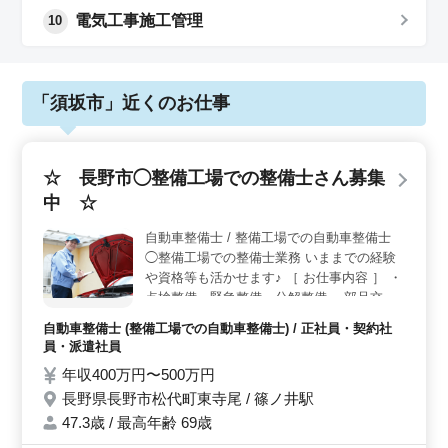
電気工事施工管理
10
「須坂市」近くのお仕事
☆ 長野市◯整備工場での整備士さん募集
中 ☆
自動車整備士 / 整備工場での自動車整備士
◯整備工場での整備士業務 いままでの経験
や資格等も活かせます♪ ［ お仕事内容 ］ ・
点検整備、緊急整備、分解整備 ・部品交換
や取り付け、補修 等 ＊車種 軽自動車・普通
自動車整備士 (整備工場での自動車整備士) / 正社員・契約社
車・トラック(小型) 「国産車・輸入車 (比
員・派遣社員
率：国産車95：輸入車5)」 皆様からのご応
年収400万円〜500万円
募お待ちしております！
長野県長野市松代町東寺尾 / 篠ノ井駅
47.3歳 / 最高年齢 69歳