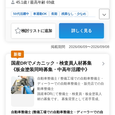
45.1歳 / 最高年齢 69歳
50代活躍中
車通勤OK
長期
残業なし・少なめ
男性歓迎
正社員
契約社員
派遣社員
自動車整備士
おすすめポイント
検討リスト
に追加
詳しく見る
＜働きやすい環境＞ 当求人は正社員・契約社員・派遣
社員と多彩な雇用形態があり、 また月10時間程度と残
業も少なめ、車通勤も可能。 働きやすく、安心して長
掲載期間 2026/06/09〜2026/09/08
期にわたり働ける環境が整っています。安心してスキル
を発揮できます。 ＜地域密着の魅力＞ 長野市での
新着
地域密着の自動車整備工場での勤務です。 地元のカー
国産DRでメカニック・検査員人材募集
ライフを支える工場での勤務で、整備を通して地域社会
への貢献できます。 ＜幅広い整備業務＞ 軽自動
《板金塗装同時募集・中高年活躍中》
車・普通車・トラックの整備に携わり、点検から車検ま
でカバー。自動車各メーカーの整備や部品の交換、取り
自動車整備士 / 整備工場での自動車整備士・
付けなど、幅広い業務があります。経験を活かして活躍
ディーラーでの自動車整備士・販売店での自
でき、さらなるスキル向上にも最適な環境です。
動車整備士
国産車DRにて整備士・検査員・板金塗装人
材の募集です。 募集背景として若手育成、
社内のレベルアップなどを目的としており欠
員募集などではございません。 余裕を持っ
自動車整備士 (整備工場での自動車整備士・ディーラーでの自
て人材育成ができる環境ですので、これまで