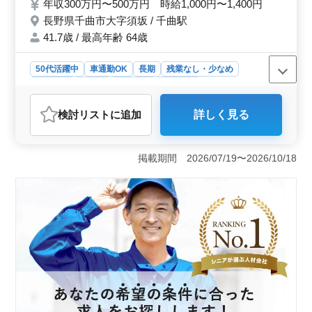
年収300万円〜500万円 時給1,000円〜1,400円
長野県千曲市大字須坂 / 千曲駅
41.7歳 / 最高年齢 64歳
50代活躍中
車通勤OK
長期
残業なし・少なめ
男性歓迎
正社員
契約社員
派遣社員
アルバイト・パート
自動車整備士
検討リスト
に追加
詳しく見る
おすすめポイント
＜働きやすさ＞ 長野県千曲市の自動車整備工場での検
査員募集です。車通勤OKであり、通勤時間を有効に使え
掲載期間 2026/07/19〜2026/10/18
ます。また、残業が少なく、社会保険も完備されていま
すので、安定した雇用環境が整っています。 ＜仕事
内容＞ 車検後の最終点検や保安基準適合証の作成な
ど、検査業務全般に携わります。一日に3件程度の車検対
応を行います。検査員資格者の方は条件面で優遇されま
すので、経験を活かして活躍できる環境です。 ＜キ
ャリア支援＞ 50代以上の方も積極的に採用されてお
り、経験豊富なシニア層が活躍しています。自動車整備
経験が5年以上の方を対象にしており、安定した雇用環境
でキャリアを築くことが可能です。