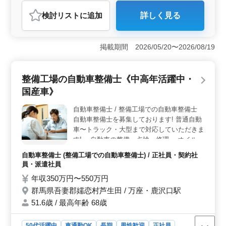
おすすめポイント
検討リスト
に追加
詳しく見る
＜外車のプロフェッショナル＞ フィアットやポルシェ
などの輸入車整備のプロフェッショナルを募集していま
す。外車整備経験を有するベテランの中高年層が、豊富
掲載期間 2026/05/20〜2026/08/19
な経験を活かして技術の向上とチームの一員として活躍
できます。 ＜安定した働き方＞ 残業なし・少なめ
の環境で、週5日勤務。休日は火曜日と他シフト制で、メ
整備工場の自動車整備士《中高年活躍中・
リハリを持って働けるよう配慮されています。月平均10
時間の時間外勤務で、ワークライフバランスを重視した
国産車》
働き方が可能です。 ＜給与と手当の充実＞ ２級自
動車整備士以上の資格を持つ方には、年収300万円〜500
自動車整備士 / 整備工場での自動車整備士
万円が用意されています。通勤手当は全額支給され、賞
自動車整備士を募集しております! 普通自動
与もあるため、安定感のある収入環境が整っています。
車〜トラック・大型まで対応していただきま
お問い合わせお待ちしております。
す! ・自動車の整備、点検、修理 ・オイル交
換やタイヤ交換など ・洗車、車内清掃など
自動車整備士 (整備工場での自動車整備士) / 正社員・契約社
・カーナビの取付けやボディコーテング ☆
員・派遣社員
ココがポイント☆ 長期休暇とれます! 車出勤
年収350万円〜550万円
可能! 残業少なめ! 経験のある50代を歓迎し
群馬県吾妻郡嬬恋村芦生田 / 万座・鹿沢口駅
ております。
51.6歳 / 最高年齢 68歳
50代活躍中
車通勤OK
長期
男性歓迎
正社員