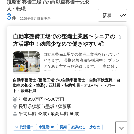
須坂市 整備工場での自動車整備士の求
人・転職
3
件
2026年08月08日更新
自動車整備工場での整備士業務〜シニアの
方活躍中！残業少なめで働きやすい◎
自動車整備工場での整備士業務を行っていた
だきます。 長期経験者積極採用中！ ブラン
クがある方でも歓迎致します。 ・主に普通
乗用車をメインに整備して頂きます ・点検
整備、分解整備、車検整備 ・部品の交換、
自動車整備士 (整備工場での自動車整備士・自動車検査員・自
取付け、補修 ＊40代、50代以上もご活躍中
動車の板金・塗装) / 正社員・契約社員・アルバイト・パー
です！ ＊残業少なめ、働きやすい職場です
ト・派遣社員
◎ まずはお気になる点、お気軽にお問い合
年収350万円〜500万円
わせくださいませ☆ 皆様のご応募、お待ち
長野県須坂市墨坂 / 須坂駅
しております！
平均年齢 43歳 / 最高年齢 66歳
50代活躍中
車通勤OK
長期
残業なし・少なめ
男性歓迎
正社員
契約社員
派遣社員