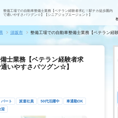
整備工場での自動車整備士業務【ベテラン経験者求む！駅チカ徒歩圏内
で通いやすさバツグン☆】【シニアジョブエージェント】
県
須坂市
整備工場での自動車整備士業務【ベテラン経
整備士業務【ベテラン経験者求
で通いやすさバツグン☆】
・パート
派遣社員
50代活躍中
車通勤OK
歓迎