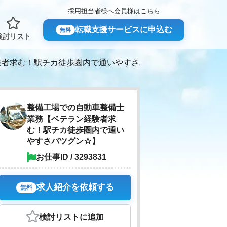
採用担当者様へ
会員様はこちら
転職支援サービスに申込む
無料
検討リスト
験者求む！駅チカ徒歩圏内で通いやすさバツグン☆】
整備工場での自動車整備士
業務【ベテラン経験者求
む！駅チカ徒歩圏内で通い
やすさバツグン☆】
お仕事ID / 3293831
求人紹介を依頼する
無料
検討リスト
に追加