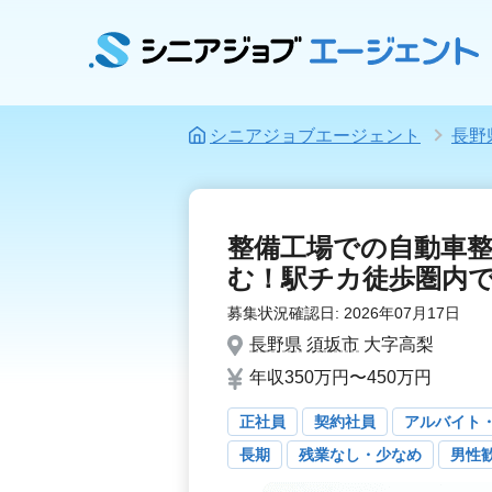
シニアジョブエージェント
長野
整備工場での自動車
む！駅チカ徒歩圏内
募集状況確認日:
2026年07月17日
長野県
須坂市
大字高梨
年収350万円〜450万円
正社員
契約社員
アルバイト
長期
残業なし・少なめ
男性