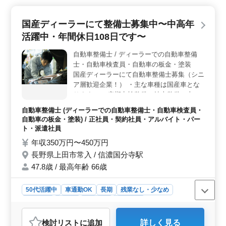
ロとして活躍できます。同年代が多く、安心して働けま
す。 ＜福利厚生が充実＞ 交通費支給や社会保険完
国産ディーラーにて整備士募集中〜中高年
備で安心して働けます。マイカー通勤も可能で、通勤の
負担を軽減。働きやすい環境が整っています。
活躍中・年間休日108日です〜
自動車整備士 / ディーラーでの自動車整備
士・自動車検査員・自動車の板金・塗装
国産ディーラーにて自動車整備士募集（シニ
ア層歓迎企業！） ・主な車種は国産車とな
ります。 ・定期点検整備、納車整備、車検
対応 ・部品の交換・取り付け・補修 ・トラ
自動車整備士 (ディーラーでの自動車整備士・自動車検査員・
ブルシューティング時の整備業務全般 現在
自動車の板金・塗装) / 正社員・契約社員・アルバイト・パー
50歳以上も活躍している企業です。 検査員
ト・派遣社員
資格保有者特に優遇致します 皆様のご応募
年収350万円〜450万円
お待ちしております。
長野県上田市常入 / 信濃国分寺駅
47.8歳 / 最高年齢 66歳
50代活躍中
車通勤OK
長期
残業なし・少なめ
男性歓迎
正社員
契約社員
派遣社員
アルバイト・パート
自動車整備士
検討リスト
に追加
詳しく見る