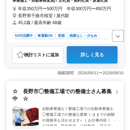
車整備士・自動車検査員) / 正社員・契約社員・派遣社員
シューティング時の整備業務全般 ・カーナ
年収350万円〜500万円 年収300万円〜450万円
ビ・ETCの設置 ・オーディオ・ナビ等の取
長野県千曲市桜堂 / 屋代駅
付け ＊ポイント＊ ・中高年活躍中 ・交通費
支給 ・社会保険完備 ・マイカー通勤可能 皆
45,2歳 / 最高年齢 68歳
様のご応募お待ちしております！ ＼まずは
お気軽にお問い合わせください／
50代活躍中
車通勤OK
長期
残業なし・少なめ
男性歓迎
正社員
契約社員
派遣社員
自動車整備士
おすすめポイント
検討リスト
に追加
詳しく見る
＜経験を活かせる職場＞ 自動車整備経験5年以上のある
方を対象としています。培ったスキルを生かし、活躍で
きるお仕事です。 ＜安定した労働環境＞ 社会保険
掲載期間 2026/06/11〜2026/09/10
完備で、福利厚生面も充実しております。長期にわたり
安心して働ける職場環境が整っています。マイカー通勤
が可能で、通勤も便利です。 ＜中高年層が活躍中
☆ 長野市◯整備工場での整備士さん募集
＞ 平均年齢が45.2歳、最高年齢が68歳となっていま
す。年齢を重ねた方々がその経験・スキルを発揮し、活
中 ☆
躍している職場です。
自動車整備士 / 整備工場での自動車整備士
◯整備工場での整備士業務 いままでの経験
や資格等も活かせます♪ ［ お仕事内容 ］ ・
点検整備、緊急整備、分解整備 ・部品交換