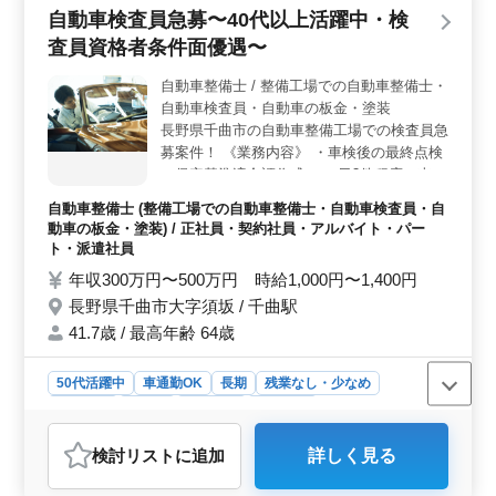
自動車検査員急募〜40代以上活躍中・検
で、車通勤もOKです。勤務時間は10:00〜19:00で、シフ
ト制による週5日勤務です。年収は380万〜520万円で、
査員資格者条件面優遇〜
通勤手当や交通費支給などの福利厚生が整っています。
会社カレンダーに従い、有給休暇も取得可能です。
自動車整備士 / 整備工場での自動車整備士・
＜中高年が活躍する職場環境＞ 平均年齢49.8歳で、最
自動車検査員・自動車の板金・塗装
高年齢70歳までの中高年が活躍しています。男性8：女性
長野県千曲市の自動車整備工場での検査員急
2の比率で、禁煙環境での健康的な職場です。経験豊富な
募案件！ 《業務内容》 ・車検後の最終点検
方々がチームを支え、安心して長く働ける環境が整って
・保安基準適合証作成 ・一日3件程度の車検
います。
対応 等 ＊備考＊ ・50代以上積極採用中 ・
自動車整備士 (整備工場での自動車整備士・自動車検査員・自
即日勤務可能 ・社会保険完備 ・検査員資格
動車の板金・塗装) / 正社員・契約社員・アルバイト・パー
者は条件面優遇します！
ト・派遣社員
年収300万円〜500万円 時給1,000円〜1,400円
長野県千曲市大字須坂 / 千曲駅
41.7歳 / 最高年齢 64歳
50代活躍中
車通勤OK
長期
残業なし・少なめ
男性歓迎
正社員
契約社員
派遣社員
アルバイト・パート
自動車整備士
検討リスト
に追加
詳しく見る
おすすめポイント
＜働きやすさ＞ 長野県千曲市の自動車整備工場での検