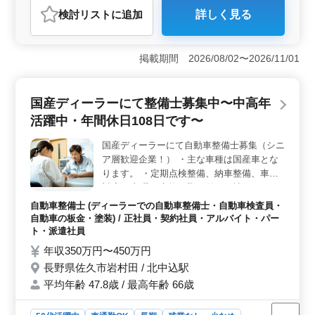
検討リスト
に追加
詳しく見る
おすすめポイント
＜安定した勤務条件＞ 長野県佐久市佐久平駅東に位置
するガソリンスタンドでの自動車整備士の募集です。車
掲載期間 2026/08/02〜2026/11/01
通勤OKで無料駐車場が完備されており、残業が少ない柔
軟な労働環境が整っています。週5〜6日の勤務で、安定
した収入を得ることができます。 ＜中高年の活躍
国産ディーラーにて整備士募集中〜中高年
＞ 中高年の技術者が多く活躍しており、ベテランシニ
活躍中・年間休日108日です〜
ア層も歓迎されています。経験豊富な方々がチームを支
え、安定した職場環境を作り上げています。長年の経験
国産ディーラーにて自動車整備士募集（シニ
や技術を活かし、新しい環境でのチャレンジを楽しむこ
ア層歓迎企業！） ・主な車種は国産車とな
とができます。 ＜経験を活かせる業務内容＞ 自動
車整備に関する豊富な経験が必要です。整備全般や車
ります。 ・定期点検整備、納車整備、車検
検、定期点検など、幅広い業務を担当します。メカニッ
対応 ・部品の交換・取り付け・補修 ・トラ
ク経験者や2級自動車整備士以上の資格を持つ方々が歓迎
ブルシューティング時の整備業務全般 現在
自動車整備士 (ディーラーでの自動車整備士・自動車検査員・
されています。技術を存分に活かし、安心して働ける環
50歳以上も活躍している企業です。 検査員
自動車の板金・塗装) / 正社員・契約社員・アルバイト・パー
境が整っています。
資格保有者特に優遇致します 皆様のご応募
ト・派遣社員
お待ちしております。
年収350万円〜450万円
長野県佐久市岩村田 / 北中込駅
平均年齢 47.8歳 / 最高年齢 66歳