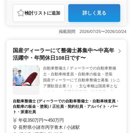
おすすめポイント
検討リスト
に追加
詳しく見る
＜外車整備のプロを求む＞ フィアットやポルシェなど
の輸入車整備に関わる、経験豊富な自動車整備士を募集
しています。中高年の方も歓迎し、安定した雇用環境で
掲載期間 2026/07/25〜2026/10/24
の長期勤務が可能です。 ＜充実した働きやすさ＞
残業は少なめで、自動車通勤も可能です。給与面も魅力
的で、年収300万円〜500万円が見込まれます。休日もし
国産ディーラーにて整備士募集中〜中高年
っかり確保し、メリハリのあるライフワークバランスを
実現できます。また、福利厚生も充実しており、従業員
活躍中・年間休日108日です〜
の健康と安心をサポートしています。 ＜成長と安定
を兼ね備えた環境＞ 平均年齢45.9歳の組織で、技術の
自動車整備士 / ディーラーでの自動車整備
向上とキャリアの発展が期待できます。外国製自動車の
士・自動車検査員・自動車の板金・塗装
販売と整備業を手がける当社では、長年の実績と信頼に
国産ディーラーにて自動車整備士募集（シニ
裏打ちされた安定した環境で、自身のスキルを存分に活
ア層歓迎企業！） ・主な車種は国産車とな
かし、将来にわたって働けることができます。
ります。 ・定期点検整備、納車整備、車検
対応 ・部品の交換・取り付け・補修 ・トラ
自動車整備士 (ディーラーでの自動車整備士・自動車検査員・
ブルシューティング時の整備業務全般 現在
自動車の板金・塗装) / 正社員・契約社員・アルバイト・パー
50歳以上も活躍している企業です。 検査員
ト・派遣社員
資格保有者特に優遇致します 皆様のご応募
年収350万円〜450万円
お待ちしております。
長野県小諸市丙字青木 / 小諸駅