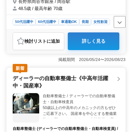
長野県岡谷市銀座 / 岡谷駅
考▽ ・社会保険完備 ・交通費支給 ・長期勤
務可能 ・車通勤可能 ＊こんな人材が欲しい
48.5歳 / 最高年齢 70歳
＊ ・2級自動車整備士以上の資格をお持ちの
方 （検査員資格あれば尚◎） ・整備の経験
50代活躍中
60代活躍中
車通勤OK
長期
女性歓迎
が5年以上ある方 ・岡谷市、もしくは周辺に
正社員
契約社員
派遣社員
自動車整備士
お住まいで通いで来れる方 資格や経験を活
かせるお仕事です！ 皆様のご応募お待ちし
おすすめポイント
検討リスト
に追加
詳しく見る
ております！
＜働く環境＞ 岡谷市銀座に位置する当自動車整備工場
は地域密着型の職場です。50代以上の方々が活躍し、車
通勤も可能です。長野県岡谷市で自動車整備の仕事に携
掲載期間 2026/05/24〜2026/08/23
わりたい方に最適な環境です。 ＜業務内容＞ 自動
車整備士として定期点検整備や納車整備、車検対応など
新着
の業務を行います。部品の交換やトラブルシューティン
ディーラーの自動車整備士《中高年活躍
グ、お客様対応など幅広い業務に携わることができま
す。自動車整備経験が5年以上あり、自動車免許をお持ち
中・国産車》
の方を歓迎します。 ＜給与・福利厚生＞ 年収は300
万円から350万円、時給は1,000円から1,600円です。実費
自動車整備士 / ディーラーでの自動車整備
支給の通勤手当や雇用・労災・健康・厚生の福利厚生が
士・自動車検査員
整っています。長期勤務が可能で安定して働ける環境が
50歳以上の中高年のメカニックの方もぜひ
整っています。
ご応募下さい。 国産車を中心とする整備業
務をお願いいたします。 ・車検整備 お客様
の車の整備箇所の点検、部品の交換や修理、
自動車整備士 (ディーラーでの自動車整備士・自動車検査員) /
解体 ・緊急整備 事故等で不備が生じた車体