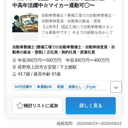
中高年活躍中☆マイカー通勤可◯〜
迎されています。経験豊富な方々がチームを支え、安定
した職場環境を作り上げています。長年の経験や技術を
自動車整備士 / 整備工場での自動車整備士・
活かし、新しい環境でのチャレンジを楽しむことができ
自動車検査員・自動車の板金・塗装
ます。 ＜経験を活かせる業務内容＞ 自動車整備に
関する豊富な経験が必要です。整備全般や車検、定期点
【上田市】 認証工場にて自動車整備スタッ
検など、幅広い業務を担当します。メカニック経験者や2
フを募集中です！ 今までの経験を生かして
級自動車整備士以上の資格を持つ方々が歓迎されていま
最後の転職にしませんか？ 主な車種は国産
す。技術を存分に活かし、安心して働ける環境が整って
車になります ＊お仕事内容＊ ・定期点検整
自動車整備士 (整備工場での自動車整備士・自動車検査員・自
います。
備、納車整備、車検対応 ・部品の交換・取
動車の板金・塗装) / 正社員・契約社員・派遣社員
り付け・補修 ・トラブルシューティング時
年収350万円〜500万円 年収300万円〜450万円
の整備業務全般 ＊ポイント＊ ・中高年活躍
長野県上田市古安曽 / 下之郷駅
中 ・交通費支給 ・社会保険完備 ・マイカー
通勤可能 ＼まずはお気軽にお問い合わせく
43.7歳 / 最高年齢 67歳
ださい／
50代活躍中
車通勤OK
長期
残業なし・少なめ
男性歓迎
正社員
契約社員
派遣社員
自動車整備士
おすすめポイント
検討リスト
に追加
詳しく見る
＜安定した勤務環境＞ 残業少なめの勤務時間で、無理
も少なく長期間働けます。週5〜6日の柔軟なシフトでの
勤務です。 ＜中高年に優しい職場＞ 50代からのキ
掲載期間 2026/06/23〜2026/09/22
ャリアチェンジも歓迎。経験を活かし、自動車整備のプ