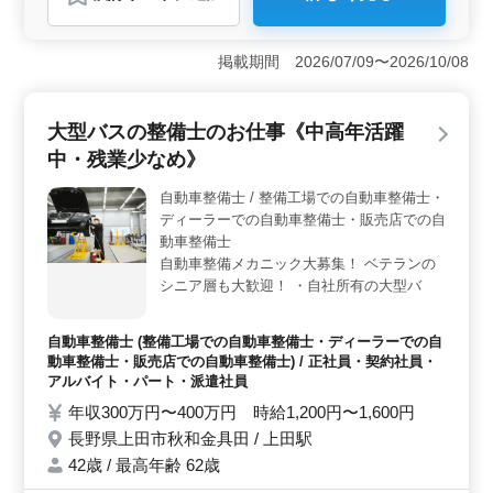
おすすめポイント
＜シニア層歓迎の整備士募集＞ 国産ディーラーでの自
動車整備士を募集中。中高年が活躍し、年間休日108日で
掲載期間 2026/07/09〜2026/10/08
残業ほぼなし。主に国産車の点検整備、納車整備、車検
対応をお任せ。検査員資格者は特に優遇。50代以上も現
在活躍中です。確かな技術を発揮し、一緒に働きません
大型バスの整備士のお仕事《中高年活躍
か。 ＜柔軟な雇用条件＞ 正社員・契約社員・アル
中・残業少なめ》
バイト・パート・派遣社員、多様な雇用形態での採用し
ています。年収350万〜450万円で通勤手当全額支給され
自動車整備士 / 整備工場での自動車整備士・
ています。賞与は年2回あり、福利厚生も整っていま
ディーラーでの自動車整備士・販売店での自
す。 ＜豊富な経験を発揮＞ 自動車整備経験10年以
上の方、技術を存分に活かせる環境です。シフト制で効
動車整備士
率よく働け、休日も充実しています。地域に根付いた企
自動車整備メカニック大募集！ ベテランの
業で、安心して働ける場所です。ご応募お待ちしていま
シニア層も大歓迎！ ・自社所有の大型バ
す。
ス・自家用車の整備 ・グループ内の事業用
車両（中・小型バス・タクシー）自家用車の
自動車整備士 (整備工場での自動車整備士・ディーラーでの自
点検・整備 ・定期点検整備、納車整備、車
動車整備士・販売店での自動車整備士) / 正社員・契約社員・
検対応 ・部品の交換・取り付け・補修 ・ト
アルバイト・パート・派遣社員
ラブルシューティング時の整備業務全般 ・
年収300万円〜400万円 時給1,200円〜1,600円
カーナビ・ETCの設置 ・オーディオ・ナビ
長野県上田市秋和金具田 / 上田駅
等の取付け ＊50歳以上も活躍中 ＊今までの
経験を活かしてください
42歳 / 最高年齢 62歳