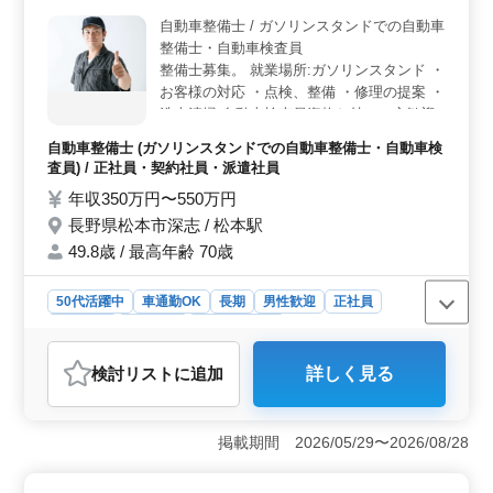
＜給与・福利厚生＞ 給与は年収350万〜480万円、時給
1,000円〜1,500円程度です。社会保険完備、通勤手当実
自動車整備士 / ガソリンスタンドでの自動車
費支給など、働きながら安心して生活できる待遇が整っ
整備士・自動車検査員
ています。また、スキルアップやキャリア形成のための
整備士募集。 就業場所:ガソリンスタンド ・
支援制度も充実しています。
お客様の対応 ・点検、整備 ・修理の提案 ・
洗車清掃 自動車検査員資格お持ちの方歓迎
自動車整備士 (ガソリンスタンドでの自動車整備士・自動車検
査員) / 正社員・契約社員・派遣社員
年収350万円〜550万円
長野県松本市深志 / 松本駅
49.8歳 / 最高年齢 70歳
50代活躍中
車通勤OK
長期
男性歓迎
正社員
契約社員
派遣社員
自動車整備士
おすすめポイント
検討リスト
に追加
詳しく見る
＜幅広い業務範囲と資格歓迎＞ 長野県松本市深志のガ
ソリンスタンドでは、自動車整備士を募集しています。
お客様への対応から点検、整備、修理提案、洗車清掃ま
掲載期間 2026/05/29〜2026/08/28
で幅広い業務を担当します。自動車検査員資格をお持ち
の方を歓迎します。 ＜多彩な雇用形態と福利厚生
＞ 正社員・契約社員・派遣社員の雇用形態が選択可能