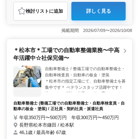
アルバイト・パート
自動車整備士
検討リスト
に追加
詳しく見る
おすすめポイント
＜安心の働きやすさ＞ 国産ディーラーでの整備士募集
しています。中高年が活躍し、年間休日108日で残業も少
掲載期間 2026/07/09〜2026/10/08
なめです。自動車整備経験10年以上の方、検査員資格者
は優遇されます。安定感抜群の企業で、ご応募をお待ち
しています。 ＜多様な業務領域＞ 主に国産車の点
＊松本市＊工場での自動車整備業務〜中高
検整備、納車整備、車検対応。部品の交換・取り付け・
年活躍中☆社保完備〜
補修、トラブルシューティングもお願いします。シニア
の方にも充実感を感じていただける、やりがいのあるお
自動車整備士 / 整備工場での自動車整備士・
仕事です。 ＜充実の待遇＞ 年収350万〜450万円で
自動車検査員・自動車の板金・塗装
通勤手当は全額支給されています。賞与は年2回あり、福
利厚生も充実しています。週5〜6日の柔軟なシフト制
＊松本市の指定工場にて、自動車整備士を募
で、働きやすさを追求しており、車通勤可で無料駐車場
集中です＊ ベテランスタッフ活躍中です！
も完備。地域に根付いた企業で、共に働きませんか。
培ってきた経験で若手を一緒に育てていきま
せんか？ ＊お仕事内容＊ ・定期点検整備、
自動車整備士 (整備工場での自動車整備士・自動車検査員・自
納車整備、車検対応 ・部品の交換・取り付
動車の板金・塗装) / 正社員・契約社員・派遣社員
け・補修 ・トラブルシューティング時の整
年収350万円〜500万円 年収300万円〜450万円
備業務全般 ＊ポイント＊ ・中高年活躍中 ・
長野県松本市鎌田 / 松本駅
交通費支給 ・社会保険完備 ・マイカー通勤
可 皆様のご応募お待ちしております！ ＼ま
46,1歳 / 最高年齢 67歳
ずはお気軽にお問い合わせください／