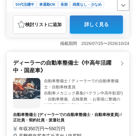
50代活躍中
車通勤OK
長期
残業なし・少なめ
男性歓迎
正社員
契約社員
自動車整備士
おすすめポイント
検討リスト
に追加
詳しく見る
＜経験豊富な自動車整備士を募集＞ フィアットやポル
シェなどの輸入車整備を担当するベテランを求めていま
す。中高年の方も積極的に活躍でき、安定した雇用環境
掲載期間 2026/07/25〜2026/10/24
が整っています。 ＜働きやすい条件＞ 正契社員や
契約社員の選択肢があり、年収300万円〜500万円で安定
した収入を得られます。残業が少なく、車通勤も可能な
ディーラーの自動車整備士《中高年活躍
ので、ワークライフバランスを保ちながら働けます。ま
た、週休2日制や長期休暇も取得しやすい環境です。
中・国産車》
＜キャリアの発展と安心の福利厚生＞ 外車整備経験を
持つ方に最適な環境で、さらなるスキルアップやキャリ
自動車整備士 / ディーラーでの自動車整備
アの発展が期待できます。福利厚生も整っており、雇
士・自動車検査員
用・労災・健康・厚生などが充実しています。安心して
自動車メカニック募集(ベテラン中高年歓迎!)
長く働ける環境を提供しています。
・自動車整備、点検業務 ・お客様に整備の
説明(電話応対) 50代も活躍している企業で
す。 是非今までの経験を活かして下さい。
自動車整備士 (ディーラーでの自動車整備士・自動車検査員) /
正社員・契約社員・派遣社員
年収350万円〜550万円
長野県塩尻市広丘高出 / 塩尻駅