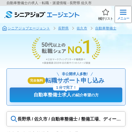
自動車整備士の求人・転職・派遣情報 - 長野県 佐久市
メニュー
検討リスト
シニアジョブエージェント
長野県
佐久市
自動車整備士
非公開求人多数!
転職サポート申し込み
完全無料
１分で完了！
自動車整備士求人
の紹介希望の方
長野県 / 佐久市 / 自動車整備士 / 整備工場、ディーラ
ー、販売店、ガソリンスタンド、カー用品店、車検
専門店、運送会社・企業、二輪車・バイク、自動車