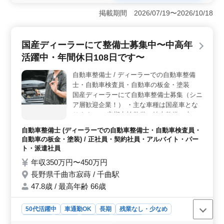
査員募集です。車通勤OKであり、通勤時間を有効に使え
掲載期間 2026/07/19〜2026/10/18
ます。また、残業が少なく、社会保険も完備されていま
すので、安定した雇用環境が整っています。 ＜仕事
内容＞ 車検後の最終点検や保安基準適合証の作成な
国産ディーラーにて整備士募集中〜中高年
ど、検査業務全般に携わります。一日に3件程度の車検対
活躍中・年間休日108日です〜
応を行います。検査員資格者の方は条件面で優遇されま
すので、経験を活かして活躍できる環境です。 ＜キ
自動車整備士 / ディーラーでの自動車整備
ャリア支援＞ 50代以上の方も積極的に採用されてお
士・自動車検査員・自動車の板金・塗装
り、経験豊富なシニア層が活躍しています。自動車整備
経験が5年以上の方を対象にしており、安定した雇用環境
国産ディーラーにて自動車整備士募集（シニ
でキャリアを築くことが可能です。
ア層歓迎企業！） ・主な車種は国産車とな
ります。 ・定期点検整備、納車整備、車検
対応 ・部品の交換・取り付け・補修 ・トラ
自動車整備士 (ディーラーでの自動車整備士・自動車検査員・
ブルシューティング時の整備業務全般 現在
自動車の板金・塗装) / 正社員・契約社員・アルバイト・パー
50歳以上も活躍している企業です。 検査員
ト・派遣社員
資格保有者特に優遇致します 皆様のご応募
年収350万円〜450万円
お待ちしております。
長野県千曲市寂蒔 / 千曲駅
47.8歳 / 最高年齢 66歳
50代活躍中
車通勤OK
長期
残業なし・少なめ
男性歓迎
正社員
契約社員
派遣社員