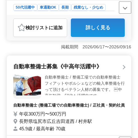
50代活躍中
車通勤OK
長期
残業なし・少なめ
男性歓迎
正社員
契約社員
派遣社員
自動車整備士
おすすめポイント
検討リスト
に追加
詳しく見る
＜経験を活かせるやりがい＞ 自動車整備経験を活か
し、定期点検整備からトラブルシューティングまで幅広
い業務に携わっていただきます。ベテランスタッフと共
掲載期間 2026/06/17〜2026/09/16
に経験を活かして働き、やりがいもひとしお。 ＜働
きやすさ＞ 正社員・契約社員・派遣社員の選択肢があ
ります。 交通費支給で、マイカー通勤OK、残業も少な
自動車整備士募集《中高年活躍中》
めなので、働きやすい環境です。 ＜手厚い福利厚生
＞ 社会保険完備や実費支給の通勤手当など、手厚い福
自動車整備士 / 整備工場での自動車整備士
利厚生が整っています。
フィアットやポルシェなどの輸入車整備を行
って頂けるベテラン人材の募集です。 中
高年歓迎。50代も活躍中です。
自動車整備士 (整備工場での自動車整備士) / 正社員・契約社員
年収300万円〜500万円
長野県塩尻市広丘吉田道西 / 村井駅
45.9歳 / 最高年齢 70歳