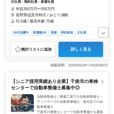
正社員・契約社員・派遣社員
の修理、解体 奮ってご応募下さい。
年収350万円〜550万円
長野県塩尻市柿沢 / みどり湖駅
51.6歳 / 最高年齢 70歳
50代活躍中
車通勤OK
長期
男性歓迎
正社員
契約社員
派遣社員
自動車整備士
おすすめポイント
検討リスト
に追加
詳しく見る
＜塩尻市柿沢のディーラーでの自動車整備士募集＞ 長
野県塩尻市柿沢にあるディーラーでは、中高年の方々が
活躍できる自動車整備士を募集しています。国産車を中
掲載期間 2026/05/28〜2026/08/27
心に、車検整備や緊急整備などの業務を担当していただ
きます。 ＜働きやすい条件＞ 正社員、契約社員、
派遣社員といった様々な雇用形態が用意されており、車
【シニア採用実績あり企業】千曲市の車検
通勤も可能です。年収は360万〜520万円で、通勤手当や
交通費も支給されます。週5日の勤務で、休日もしっかり
センターで自動車整備士募集中◎
確保できます。残業もありますが、働きながらもワーク
ライフバランスを大切にできる環境が整っていま
自動車整備士 / 整備工場での自動車整備士・
す。 ＜中高年の方も歓迎＞ 自動車整備10年以上の
ディーラーでの自動車整備士・販売店での自
経験があり、50歳以上の中高年の方も積極的に歓迎され
動車整備士
ています。整備業務やお客様への対応など、幅広い業務
千曲市の車検センターで自動車整備士を募集