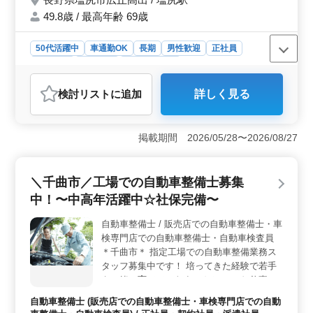
49.8歳 / 最高年齢 69歳
50代活躍中
車通勤OK
長期
男性歓迎
正社員
契約社員
派遣社員
自動車整備士
おすすめポイント
検討リスト
に追加
詳しく見る
＜塩尻市広丘高出のディーラーでの自動車整備士募集
＞ 長野県塩尻市広丘高出にあるディーラーでは、中高
年の方々が活躍できる自動車整備士を積極的に募集して
掲載期間 2026/05/28〜2026/08/27
います。自動車整備業務やお客様対応が主な仕事内容で
す。 ＜働きやすい条件＞ 正社員、契約社員、派遣
社員といった様々な雇用形態が用意されており、車通勤
＼千曲市／工場での自動車整備士募集
も可能です。年収は360万〜520万円で、通勤手当や交通
費も支給されます。週5日の勤務で、休日もしっかり確保
中！〜中高年活躍中☆社保完備〜
できます。残業もありますが、働きながらもワークライ
フバランスを大切にできる環境が整っています。 ＜
自動車整備士 / 販売店での自動車整備士・車
中高年の方も歓迎＞ 自動車整備10年以上の経験があ
検専門店での自動車整備士・自動車検査員
り、50代も活躍している企業です。整備、点検業務やお
＊千曲市＊ 指定工場での自動車整備業務ス
客様への説明、電話対応など、幅広い業務に携わりなが
タッフ募集中です！ 培ってきた経験で若手
ら、経験とスキルを発揮してください。車好きな方、お
を一緒に育てていきませんか？ ＊お仕事内
客様に安心と満足を提供できる仕事です。ぜひ、今まで
容＊ ・定期点検整備、納車整備、車検対応
自動車整備士 (販売店での自動車整備士・車検専門店での自動
の経験を活かしてください。
・部品の交換・取り付け・補修 ・トラブル