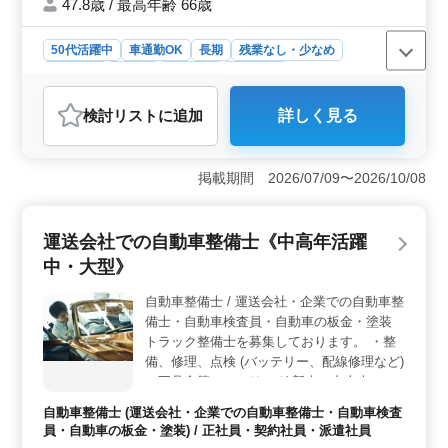
47.8歳 / 最高年齢 66歳
50代活躍中
車通勤OK
長期
残業なし・少なめ
男性歓迎
正社員
契約社員
派遣社員
アルバイト・パート
自動車整備士
検討リスト
に追加
詳しく見る
掲載期間 2026/07/09〜2026/10/08
運送会社での自動車整備士《中高年活躍
中・大型》
自動車整備士 / 運送会社・企業での自動車整
備士・自動車検査員・自動車の板金・塗装
トラック整備士を募集しております。 ・整
備、修理、点検 (バッテリー、配線修理など)
・不具合等のヒアリング 新車・中古車の販
売・買取りを中心に車検 整備、板金、塗
自動車整備士 (運送会社・企業での自動車整備士・自動車検査
装、カスタムなど車の事なら、なんでも行う
員・自動車の板金・塗装) / 正社員・契約社員・派遣社員
トータルカーショップになります。 *中途入