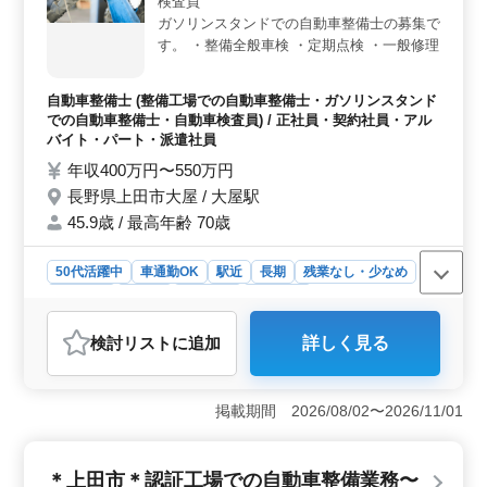
可能です。充実した福利厚生も整っており、安心して長
検査員
く働ける環境が整っています。
ガソリンスタンドでの自動車整備士の募集で
す。 ・整備全般車検 ・定期点検 ・一般修理
等 ＊メカニック経験のある歓迎致します！
＊ベテランシニア層も活躍してます！ ＊シ
自動車整備士 (整備工場での自動車整備士・ガソリンスタンド
ニア層歓迎（50代の技術者活躍中）
での自動車整備士・自動車検査員) / 正社員・契約社員・アル
バイト・パート・派遣社員
年収400万円〜550万円
長野県上田市大屋 / 大屋駅
45.9歳 / 最高年齢 70歳
50代活躍中
車通勤OK
駅近
長期
残業なし・少なめ
男性歓迎
正社員
契約社員
派遣社員
アルバイト・パート
自動車整備士
検討リスト
に追加
詳しく見る
おすすめポイント
＜安定した勤務条件＞ 長野県上田市大屋に位置するガ
ソリンスタンドでの自動車整備士の募集です。車通勤OK
掲載期間 2026/08/02〜2026/11/01
で無料駐車場が完備されており、残業が少ない柔軟な労
働環境が整っています。週5〜6日の勤務で、安定した収
入を得ることができます。 ＜中高年の活躍＞ 中高
＊上田市＊認証工場での自動車整備業務〜
年の技術者が多く活躍しており、ベテランシニア層も歓