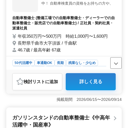
に携わりながら、経験とスキルを発揮してください。車
中！ 自動車検査員の資格をお持ちの方や、
好きな方、お客様に安心と満足を提供できる仕事です。
ベテランの整備士さん積極採用中です◎ 〜
ぜひ、今までの経験を活かしてください。
お仕事内容〜 ◎自動車整備、検査員業務全
自動車整備士 (整備工場での自動車整備士・ディーラーでの自
般 ・故障診断、修理、検査業務 ・点検、修
動車整備士・販売店での自動車整備士) / 正社員・契約社員・
理 等 〜特徴〜 ◎50代以上も活躍中 ◎マイ
派遣社員
カー通勤可 ◎駐車場完備 ◎社会保険完備 今
年収350万円〜500万円 時給1,000円〜1,600円
まで培ってきた経験をぜひ活かして下さい★
長野県千曲市大字須坂 / 千曲駅
ご応募お待ちしております！
46.7歳 / 最高年齢 67歳
50代活躍中
車通勤OK
長期
残業なし・少なめ
男性歓迎
正社員
契約社員
派遣社員
自動車整備士
おすすめポイント
検討リスト
に追加
詳しく見る
＜シニア採用実績＞ 長年の経験者を積極的に採用し、
50代以上も活躍中です。安定した環境で豊富な経験を生
かせるため、新たなチャレンジを支援します。また、先
掲載期間 2026/06/15〜2026/09/14
輩社員のサポート体制も整っており、安心して業務に取
り組めます。 ＜働きやすさ＞ 車通勤OKで、自動車
整備士の専門知識を存分に活かせる場所です。残業も少
ガソリンスタンドの自動車整備士《中高年
なめで、家族や趣味との時間も大切にできます。休日も
充実し、リフレッシュできる環境が整っています。
活躍中・国産車》