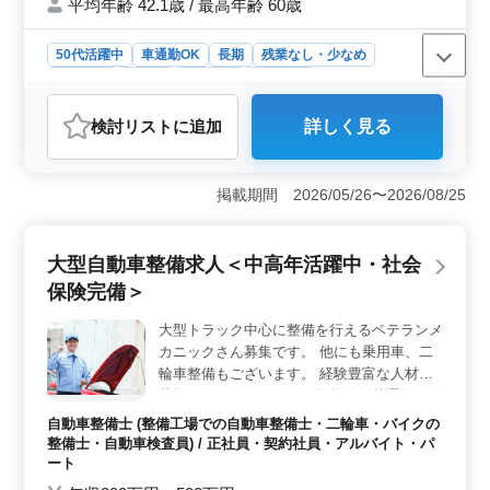
平均年齢 42.1歳 / 最高年齢 60歳
50代活躍中
車通勤OK
長期
残業なし・少なめ
男性歓迎
正社員
契約社員
派遣社員
アルバイト・パート
自動車整備士
検討リスト
に追加
詳しく見る
おすすめポイント
＜勤務条件と業務内容＞ 二輪車販売店での整備士を募
集しています。長野県佐久市岩村田に位置し、岩村田駅
掲載期間 2026/05/26〜2026/08/25
からのアクセスが便利です。正社員、契約社員、アルバ
イト・パート、派遣社員の勤務形態が選択でき、車通勤
も可能です。50歳以上の方が活躍しており、福利厚生も
大型自動車整備求人＜中高年活躍中・社会
充実しています。 ＜主な業務内容＞ 二輪車の整備
保険完備＞
や販売業務を担当します。納車整備や接客業務、対応車
種は原付から大型バイクまで幅広く、バイクのカスタム
大型トラック中心に整備を行えるベテランメ
やチューンナップも行います。経験豊富なベテラン整備
カニックさん募集です。 他にも乗用車、二
士を募集しています。 ＜魅力ポイント＞ 自動車整
備士の3級以上の資格と普通自動車免許が必要です。自動
輪車整備もございます。 経験豊富な人材を
車整備経験は5年以上が求められます。給与は年収300万
募集しておりますのでご年齢での落選はござ
円から450万円で、通勤手当も支給されます。福利厚生が
いません、お気軽にご応募くださいませ。
自動車整備士 (整備工場での自動車整備士・二輪車・バイクの
充実しており、整備士として長く働きやすい環境です。
【業務内容】 点検整備〜特定整備 電子制御
整備士・自動車検査員) / 正社員・契約社員・アルバイト・パ
装置整備の整備主任者 等の資格取得講習者
ート
は優遇 【備考】 ・50代以上積極採用中 ・社