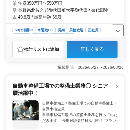
年収350万円〜550万円
社多数。馴染みやすい環境です。 *50代応募
長野県北佐久郡御代田町大字御代田 / 御代田駅
OK。経験者を求めています。
49.8歳 / 最高年齢 69歳
50代活躍中
車通勤OK
長期
男性歓迎
正社員
契約社員
派遣社員
自動車整備士
おすすめポイント
検討リスト
に追加
詳しく見る
＜トータルカーショップでの多岐にわたる業務＞ トラ
ック整備士として、整備、修理、点検に加え、新車・中
古車の販売・買取り、車検、板金、塗装、カスタムな
掲載期間 2026/05/27〜2026/08/26
ど、車に関する幅広い業務に携わります。トータルカー
ショップであり、多岐にわたるスキルを活かすことがで
きる環境が整っています。 ＜経験者歓迎・中途入社
自動車整備工場での整備士業務◯ シニア
多数＞ 自動車整備10年以上の経験者を歓迎。中途入社
が多く、馴染みやすい環境です。経験豊富な方々がチー
層活躍中！
ムを支え、活気ある職場で働くことができます。新しい
メンバーも積極的に迎え入れられます。 ＜働きやす
自動車整備士 / 整備工場での自動車整備士・
い環境＞ シフト制で柔軟な働き方が可能で、月〜土曜
自動車検査員
日の勤務です。休日や有給休暇も充実しており、ワーク
自動車整備工場での整備士業務を行っていた
ライフバランスを大切にしています。禁煙環境で、男性
だきます。 長期経験者積極採用中！ ブラン
8：女性2のバランスが取れた職場で、仕事に集中しやす
クがある方でも歓迎致します。 ・小型車か