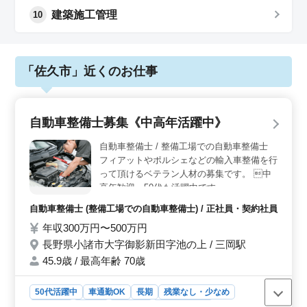
建築施工管理
10
「佐久市」近くのお仕事
自動車整備士募集《中高年活躍中》
自動車整備士 / 整備工場での自動車整備士
フィアットやポルシェなどの輸入車整備を行
って頂けるベテラン人材の募集です。 中
高年歓迎。50代も活躍中です。
自動車整備士 (整備工場での自動車整備士) / 正社員・契約社員
年収300万円〜500万円
長野県小諸市大字御影新田字池の上 / 三岡駅
45.9歳 / 最高年齢 70歳
50代活躍中
車通勤OK
長期
残業なし・少なめ
男性歓迎
正社員
契約社員
自動車整備士