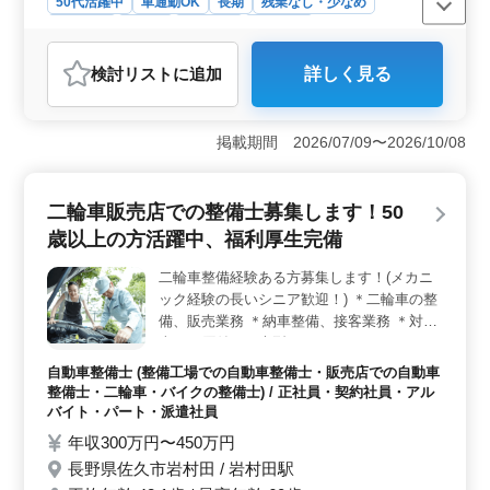
50代活躍中
車通勤OK
長期
残業なし・少なめ
男性歓迎
正社員
契約社員
派遣社員
アルバイト・パート
自動車整備士
検討リスト
に追加
詳しく見る
おすすめポイント
＜豊富な経験が活かせる環境＞ 佐久市岩村田での国産
ディーラー整備士募集中です。主に国産車の整備や車検
掲載期間 2026/07/09〜2026/10/08
対応を担当して頂きます。自動車整備経験10年以上のベ
テランも歓迎です。検査員資格者は特に優遇されます。
シニア層が50歳以上でも活躍中の環境です。 ＜多彩
二輪車販売店での整備士募集します！50
な雇用形態＞ 正社員からアルバイト・パート、契約社
歳以上の方活躍中、福利厚生完備
員、派遣社員まで幅広い雇用形態があります。北中込駅
からの車通勤も可能で、無料駐車場完備です。安定した
二輪車整備経験ある方募集します！(メカニ
長期雇用と残業ほぼゼロの働きやすさがあります。
ック経験の長いシニア歓迎！) ＊二輪車の整
＜魅力的な給与と待遇＞ 年収350万〜450万円で通勤手
当全額支給されます。賞与は年2回あり、福利厚生も整っ
備、販売業務 ＊納車整備、接客業務 ＊対応
た環境です。シフト制で休日も充実しており、年間休日
車種は原付から大型バイク ＊バイクのカス
108日です。自動車業界のリーディングカンパニーで、あ
タム、チューンナップ ベテラン整備士募集
自動車整備士 (整備工場での自動車整備士・販売店での自動車
なたの経験が活きる場です
中！ 社割でバイクやカスタムの部品を安く
整備士・二輪車・バイクの整備士) / 正社員・契約社員・アル
手に入れることも出来ます！ 佐久市通勤可
バイト・パート・派遣社員
能なバイク好きの人は是非ご応募お待ちして
年収300万円〜450万円
おります！
長野県佐久市岩村田 / 岩村田駅