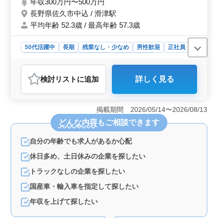
年収300万円〜500万円
会保険完備 ・交通費全額支給
長野県佐久市中込 / 滑津駅
平均年齢 52.3歳 / 最高年齢 57.3歳
50代活躍中
長期
残業なし・少なめ
男性歓迎
正社員
契約社員
アルバイト・パート
自動車整備士
おすすめポイント
検討リスト
に追加
詳しく見る
＜大型自動車整備のプロ＞ 10年以上の豊富な経験を持
つベテランメカニックを募集しています。当工場では大
型トラックを中心にした幅広い整備業務に従事し、高度
掲載期間 2026/05/14〜2026/08/13
な技術を発揮していただきます。また、乗用車や二輪車
どんな内容
もご相談できます
の整備も行い、多岐にわたる技術力を磨ける環境で
す。 ＜中高年積極採用中＞ 50代以上の方々も積極
自分の年齢でも求人があるか心配
的に採用しており、経験豊富な方々のご活躍を期待して
います。経験や技術力を十分に発揮し、長く安定したキ
休日多め、土日休みの企業を探したい
ャリアを築いていただける環境を整えています。ご年齢
に関係なく、ご応募をお待ちしています。 ＜福利厚
トラックなしの企業を探したい
生充実＞ 社会保険の完備や交通費の全額支給など、働
国産車・輸入車を指定して探したい
きやすい環境を整えています。また、休日や休憩時間も
しっかり確保し、健康面やワークライフバランスの充実
年収を上げて探したい
を図っています。安心して長く働ける環境が整っていま
す。