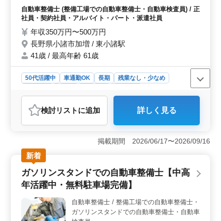
い環境が整っています。
ら大型トラックなど幅広い車両の整備をお願
自動車整備士 (整備工場での自動車整備士・自動車検査員) / 正
いします ・点検整備、分解整備、車検整備
社員・契約社員・アルバイト・パート・派遣社員
・部品の交換、取付け、補修 ＊40代、50代
年収350万円〜500万円
以上もご活躍中です！ ＊残業少なめ、働き
長野県小諸市加増 / 東小諸駅
やすい職場です◎ ＊皆様のご応募、お待ち
しております！
41歳 / 最高年齢 61歳
50代活躍中
車通勤OK
長期
残業なし・少なめ
男性歓迎
正社員
契約社員
派遣社員
アルバイト・パート
自動車整備士
検討リスト
に追加
詳しく見る
おすすめポイント
＜魅力１：シニア層が活躍できる環境＞ 長野県小諸市
加増に位置する自動車整備工場では、シニア層が積極的
掲載期間 2026/06/17〜2026/09/16
に活躍しています。40代や50代以上の方も多数在籍し、
新着
経験豊富な方々がチームを支えています。 ＜魅力
２：幅広い車両の整備が可能＞ 小型車から大型トラッ
ガソリンスタンドでの自動車整備士【中高
クまで幅広い車両の整備を担当します。点検整備や車検
年活躍中・無料駐車場完備】
整備など様々な業務があり、経験を活かして多彩な作業
に携わることができます。 ＜魅力３：働きやすい環
自動車整備士 / 整備工場での自動車整備士・
境＞ 残業が少なめで、土日休みの週休2日制を採用して
ガソリンスタンドでの自動車整備士・自動車
います。また、無料駐車場が完備されており、車通勤も