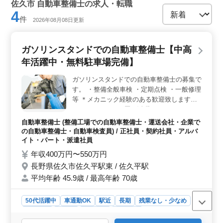
検査員、板金・塗装
佐久市 自動車整備士の求人・転職
4
件
2026年08月08日更新
ガソリンスタンドでの自動車整備士【中高
年活躍中・無料駐車場完備】
ガソリンスタンドでの自動車整備士の募集で
す。 ・整備全般車検 ・定期点検 ・一般修理
等 ＊メカニック経験のある歓迎致します！
＊ベテランシニア層も活躍してます！ ＊シ
ニア層歓迎（50代の技術者活躍中）
自動車整備士 (整備工場での自動車整備士・運送会社・企業で
の自動車整備士・自動車検査員) / 正社員・契約社員・アルバ
イト・パート・派遣社員
年収400万円〜550万円
長野県佐久市佐久平駅東 / 佐久平駅
平均年齢 45.9歳 / 最高年齢 70歳
50代活躍中
車通勤OK
駅近
長期
残業なし・少なめ
男性歓迎
正社員
契約社員
派遣社員
アルバイト・パート
自動車整備士