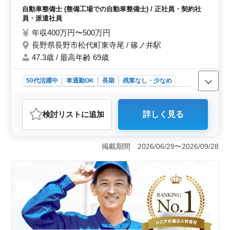
や取り付け、補修 等 ＊車種 軽自動車・普通
自動車整備士 (整備工場での自動車整備士) / 正社員・契約社
車・トラック(小型) 「国産車・輸入車 (比
員・派遣社員
率：国産車95：輸入車5)」 皆様からのご応
年収400万円〜500万円
募お待ちしております！
長野県長野市松代町東寺尾 / 篠ノ井駅
47.3歳 / 最高年齢 69歳
50代活躍中
車通勤OK
長期
残業なし・少なめ
男性歓迎
正社員
契約社員
派遣社員
自動車整備士
おすすめポイント
検討リスト
に追加
詳しく見る
〈整備士募集〉 長野県長野市に位置する整備工場で
は、整備士さんを募集しています。国産車と輸入車の整
備業務を担当し、点検整備や部品の交換・取り付け、補
掲載期間 2026/06/29〜2026/09/28
修などの仕事を行います。軽自動車からトラックまで
様々な車両を扱います。50代以上の方も積極的に活躍し
ており、経験や資格を活かせる環境です。 ＜募集要
項＞ 3級自動車整備士以上の資格と、自動車整備経験が
5年以上ある方が対象です。篠ノ井駅からアクセスが便利
で、車通勤も可能です。年収は400万円から500万円で、
通勤手当も支給されます。残業は月平均10時間程度でメ
リハリのある働き方ができます。 ＜会社情報＞ 自
動車整備士事業を行う企業で、禁煙環境での業務が行わ