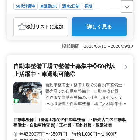
50代活躍中
車通勤OK
週休2日制
長期
残業なし・少なめ
男性歓迎
正社員
契約社員
派遣社員
アルバイト・パート
自動車整備士
検討リスト
に追加
詳しく見る
おすすめポイント
＜中高年活躍の場＞ この求人は中高年の方々が活躍で
きる環境が整っています。ベテランのシニア層も大歓迎
掲載期間 2026/06/11〜2026/09/10
であり、今までの豊富な経験や知識を活かして活躍する
ことができます。経験豊富な方々のご応募をお待ちして
います。 ＜残業少なめの働き方＞ 残業が少なめと
自動車整備工場で整備士募集中◎50代以
いうのもこの求人の魅力の一つです。自分の仕事をきち
上活躍中・車通勤可能◎
んとこなしながら、仕事とプライベートのバランスを取
りやすい環境が整っています。安定した勤務環境で、長
自動車整備士 / 整備工場での自動車整備士・
く働き続けたい方に適した職場です。 ＜多彩な業務
販売店での自動車整備士・自動車検査員
内容＞ 自社所有の大型バスから自家用車まで、幅広い
車両の整備に携わることができます。定期点検整備から
岡谷市で自動車整備のお仕事しませんか？
納車整備、さらにトラブルシューティング時の対応ま
〜地域密着の自動車整備工場で人材募集中〜
で、整備業務全般に携わることができます。幅広い経験
▽業務内容▽ ・定期点検整備、納車整備、
を積むことができる職場です。
車検対応 ・部品の交換・取り付け・補修 ・
自動車整備士 (整備工場での自動車整備士・販売店での自動車
トラブルシューティング時の整備業務全般
整備士・自動車検査員) / 正社員・契約社員・派遣社員
・お客さんの見積もり対応 ・フロント業務
年収300万円〜350万円 時給1,000円〜1,600円
一部あり ・カーナビ・ETCの設置 など ▽備