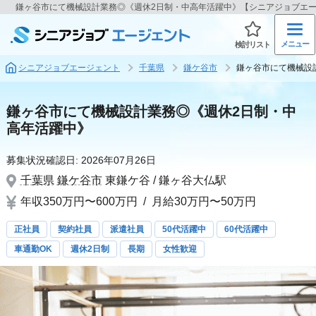
鎌ヶ谷市にて機械設計業務◎《週休2日制・中高年活躍中》【シニアジョブエ
メニュー
検討リスト
シニアジョブエージェント
千葉県
鎌ケ谷市
鎌ヶ谷市にて機械設
鎌ヶ谷市にて機械設計業務◎《週休2日制・中
高年活躍中》
募集状況確認日:
2026年07月26日
千葉県
鎌ケ谷市
東鎌ケ谷 / 鎌ヶ谷大仏駅
年収350万円〜600万円
/
月給30万円〜50万円
正社員
契約社員
派遣社員
50代活躍中
60代活躍中
車通勤OK
週休2日制
長期
女性歓迎