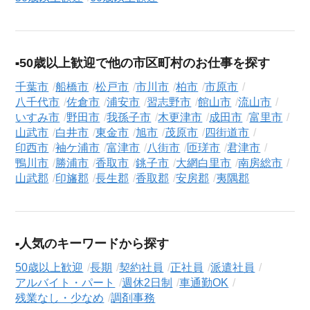
50歳以上歓迎で他の市区町村のお仕事を探す
千葉市
船橋市
松戸市
市川市
柏市
市原市
八千代市
佐倉市
浦安市
習志野市
館山市
流山市
いすみ市
野田市
我孫子市
木更津市
成田市
富里市
山武市
白井市
東金市
旭市
茂原市
四街道市
印西市
袖ケ浦市
富津市
八街市
匝瑳市
君津市
鴨川市
勝浦市
香取市
銚子市
大網白里市
南房総市
山武郡
印旛郡
長生郡
香取郡
安房郡
夷隅郡
人気のキーワードから探す
50歳以上歓迎
長期
契約社員
正社員
派遣社員
アルバイト・パート
週休2日制
車通勤OK
残業なし・少なめ
調剤事務