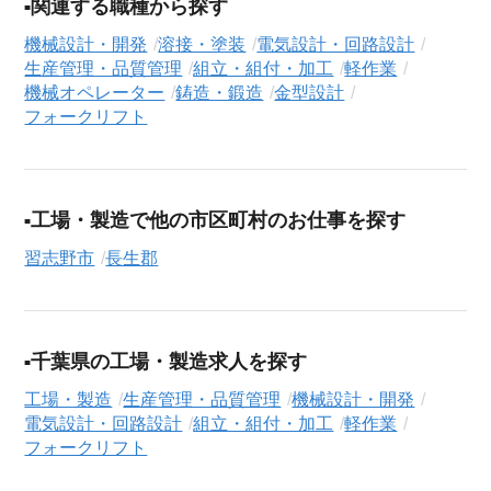
徹底的にサポートします。この求人を含む
33,686
件（2026年8
関連する職種から探す
月7日現在）のシニア向け求人を保有しており、その多くが当サ
機械設計・開発
溶接・塗装
電気設計・回路設計
ービスだけの非公開求人です。
生産管理・品質管理
組立・組付・加工
軽作業
機械オペレーター
鋳造・鍛造
金型設計
ご利用の流れ
フォークリフト
気になる求人がございましたら、まずは「求人紹介を依頼す
る」ボタンからご登録ください。シニア専門のキャリアアドバ
イザーが、これまでのご経歴やご希望を丁寧にヒアリングし、
職務経歴書の作成から面接対策、企業との条件交渉まで、転職
工場・製造で他の市区町村のお仕事を探す
活動の全プロセスを無料でサポートいたします。
習志野市
長生郡
求人検索について
シニアジョブエージェントでは、豊富な求人情報の中から、あ
なたの希望に合ったお仕事を簡単に見つけられます。雇用形態
（
正社員
、
契約社員
、
アルバイト・パート
）や、勤務地、年
千葉県の工場・製造求人を探す
収・時給・日給、さらに
週休2日制
、
駅近
、
寮・社宅あり
といっ
工場・製造
生産管理・品質管理
機械設計・開発
たこだわり条件での絞り込み検索も可能です。
電気設計・回路設計
組立・組付・加工
軽作業
フォークリフト
この機械設計・開発の求人にご興味をお持ちの方はもちろん、
「まずは相談から始めたい」という方も、ぜひお気軽に
転職支