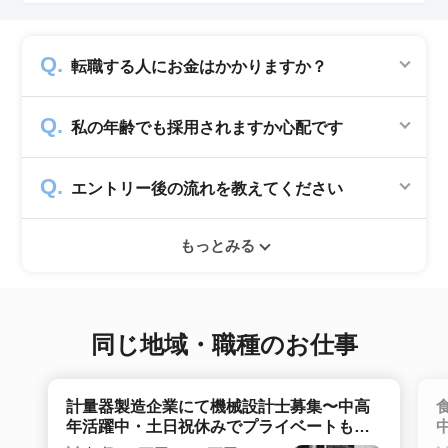
転職する人にお金はかかりますか？
かかりません。求人企業から費用を頂いて運営
私の年齢でも採用されますか心配です
していますので、転職希望者の方からは費用は
一切発生致しません。
シニアジョブでは50歳以上の方を採用する企
エントリー後の流れを教えてください
業のみ掲載をしています。60代・70代以上の
就職実績も多数ありますので年齢に気負いせず
エントリー後はお電話にてキャリアアドバイザ
ぜひ紹介依頼へ進んでください。
もっとみる
ーとヒアリングのお時間を頂きます。その後希
望条件沿った求人をご案内させて頂きます。面
接調整や入社時の条件交渉など最後まで入社の
サポートをいたします。
同じ地域・職種のお仕事
計量器製造企業にて機械設計士募集〜中高
年活躍中・土日祝休みでプライベートも充
実〜