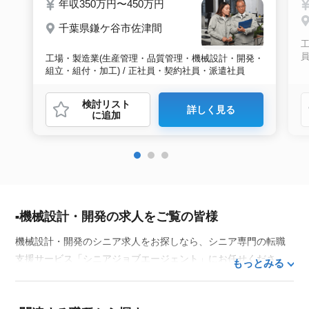
年収350万円〜450万円
千葉県鎌ケ谷市佐津間
工
工場・製造業(生産管理・品質管理・機械設計・開発・
組立・組付・加工) / 正社員・契約社員・派遣社員
検討リスト
詳しく見る
に追加
機械設計・開発の求人をご覧の皆様
機械設計・開発のシニア求人をお探しなら、シニア専門の転職
支援サービス「シニアジョブエージェント」にお任せくださ
もっとみる
い。50代・60代はもちろん、70代以上の方の転職支援実績も豊
富な私たちが、あなたの経験とスキルを活かせるお仕事探しを