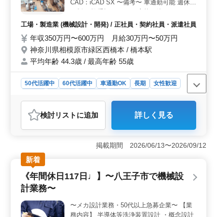
員、契約社員、派遣社員など多彩な雇用形態が選択可能
CAD：iCAD SX 〜備考〜 車通勤可能 週休2
です。年収350万円〜450万円、通勤手当全額支給、賞与
日制 経験重視です！ ご応募お待ちしていお
あり（年3回）など、安心して働ける給与体系と福利厚生
ります♪
工場・製造業 (機械設計・開発) / 正社員・契約社員・派遣社員
が整っています。
年収350万円〜600万円 月給30万円〜50万円
神奈川県相模原市緑区西橋本 / 橋本駅
平均年齢 44.3歳 / 最高年齢 55歳
50代活躍中
60代活躍中
車通勤OK
長期
女性歓迎
正社員
契約社員
派遣社員
工場・製造業
おすすめポイント
検討リスト
に追加
詳しく見る
＜働きやすい休日・勤務体系＞ 年間休日125日で、土日
祝休み。夏季・年末年始・GW休暇も確保。働きやすいス
ケジュールで、仕事とプライベートの両立が可能で
掲載期間 2026/06/13〜2026/09/12
す。 ＜機械設計経験者募集＞ 機械設計経験5年以上
の方を求めています。iCAD SXを使用した自動設備の設計
新着
業務でスキルを活かせます。経験者ならではのやりがい
《年間休日117日♩】〜八王子市で機械設
を感じられるポジションです。 ＜車通勤OKでアクセ
ス便利＞ 最寄り駅は橋本駅。無料駐車場完備で車通勤
計業務〜
も可能。通勤ストレスなく、快適な環境でお仕事に専念
できます。
〜メカ設計業務・50代以上急募企業〜 【業
務内容】 半導体等洗浄装置設計 ・概念設計