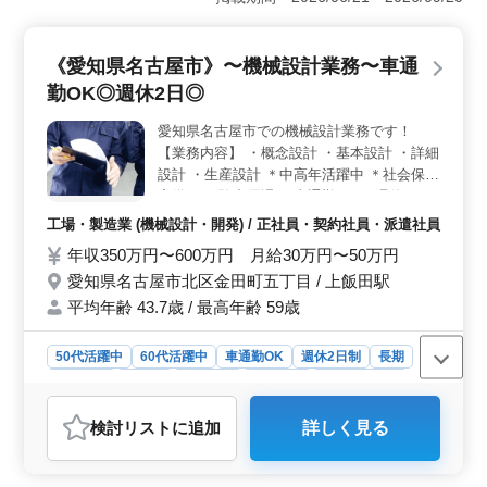
工作機械など幅広い製品の開発設計に関わることができ
ます。構造解析や強度計算など、幅広いスキルを活かせ
るポジションです。 ＜50代以上の経験者急募＞ 50
《愛知県名古屋市》〜機械設計業務〜車通
代以上の方を特に歓迎しています。長年培ってきた経験
勤OK◎週休2日◎
や知識を存分に活かし、次世代のエンジニアとして活躍
していただける環境です。経験豊富な方々がチームを支
愛知県名古屋市での機械設計業務です！
え、共に成長していけることを期待しています。 ＜
【業務内容】 ・概念設計 ・基本設計 ・詳細
働きやすさ＞ 週休2日制で土日祝が休みなので、メリハ
リのある働き方が可能です。また、福利厚生も充実して
設計 ・生産設計 ＊中高年活躍中 ＊社会保険
おり、安心して長期間働くことができます。作業着の支
完備 ＊経験者優遇 ＊車通勤OK ＊週休2日
給や雇用形態の相談も可能ですので、お気軽にお問い合
ご転職活動されている方まずはお問い合わせ
工場・製造業 (機械設計・開発) / 正社員・契約社員・派遣社員
わせください。
ください！ ご応募お待ちしていおります
年収350万円〜600万円 月給30万円〜50万円
愛知県名古屋市北区金田町五丁目 / 上飯田駅
平均年齢 43.7歳 / 最高年齢 59歳
50代活躍中
60代活躍中
車通勤OK
週休2日制
長期
女性歓迎
正社員
契約社員
派遣社員
工場・製造業
おすすめポイント
検討リスト
に追加
詳しく見る
＜勤務条件＞ 週休2日制を採用。給与は年収350万円〜
600万円、月給30万円〜50万円。社会保険完備など、福
利厚生面も充実しております。 ＜業務内容＞ 概念