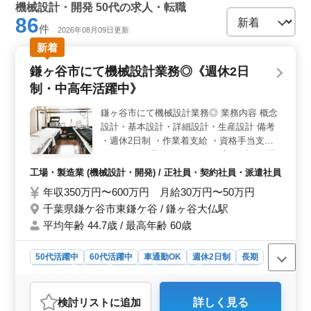
機械設計・開発 50代の求人・転職
86
件
2026年08月09日更新
新着
鎌ヶ谷市にて機械設計業務◎《週休2日
制・中高年活躍中》
鎌ヶ谷市にて機械設計業務◎ 業務内容 概念
設計・基本設計・詳細設計・生産設計 備考
・週休2日制 ・作業着支給 ・資格手当支給
あり ☆ご転職活動されている方まずはお問
い合わせください ご応募お待ちしていおり
工場・製造業 (機械設計・開発) / 正社員・契約社員・派遣社員
ます♪♪
年収350万円〜600万円 月給30万円〜50万円
千葉県鎌ケ谷市東鎌ケ谷 / 鎌ヶ谷大仏駅
平均年齢 44.7歳 / 最高年齢 60歳
50代活躍中
60代活躍中
車通勤OK
週休2日制
長期
女性歓迎
正社員
契約社員
派遣社員
工場・製造業
おすすめポイント
検討リスト
に追加
詳しく見る