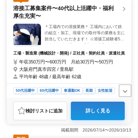
市中央に位置する工場での勤務です。月給30万円から50
溶接工募集案件〜40代以上活躍中・福利
万円の給与が支給され、年収350万円から600万円となり
ます。週5〜6日の勤務となりますが、土曜日は祝日があ
厚生充実〜
る週のみ出勤となり、しっかりと休息を取ることができ
ます。 ＜福利厚生とサポート体制＞ 交通費は実費
＊工場内での溶接業務＊ 工場内において鉄
支給されます。雇用保険や労災保険、健康保険、厚生年
の組立・加工、現場での取付等の業務を主に
金などの福利厚生が提供され、安心して働くことができ
担当していただきます！ ☆溶接工経験者5年
ます。有給休暇や夏季休暇、GW休暇、年末年始などの休
以上条件面優遇！☆ 【業務内容】 担当製
暇制度も整っており、メリハリのある働き方が可能で
品：溶接の主な製品 溶接方法：半自動溶
工場・製造業 (機械設計・開発) / 正社員・契約社員・派遣社員
す。
接、アーク溶接等 《備考》 ・車通勤可能 ・
年収350万円〜600万円 月給30万円〜50万円
作業着支給 ・資格手当支給あり ＊50代以上
大阪府門真市四宮 / 萱島駅
急募企業です！ 溶接工経験の有る方、お気
軽にお問い合わせください！
平均年齢 48歳 / 最高年齢 62歳
50代活躍中
60代活躍中
車通勤OK
長期
女性歓迎
正社員
契約社員
派遣社員
工場・製造業
おすすめポイント
検討リスト
に追加
詳しく見る
＜経験者優遇・安心の福利厚生＞ 大阪府門真市での溶
接工募集案件は、経験者5年以上を条件に、40代以上の方
が活躍しています。工場内での鉄の組立や加工、現場で
掲載期間 2026/07/14〜2026/10/13
の取り付けなどの業務を担当します。半自動溶接やアー