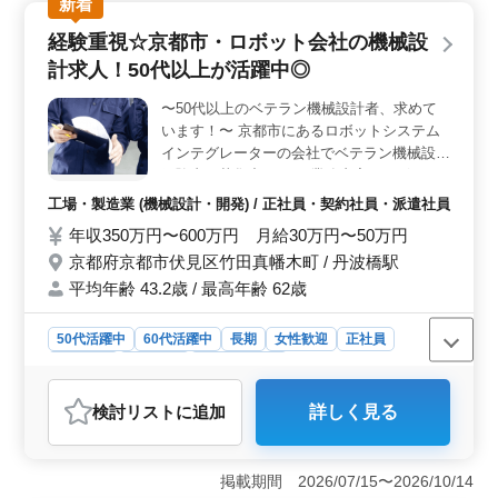
ク溶接など、様々な溶接方法を活かして働けます。
新着
＜働きやすい環境と充実した福利厚生＞ 車通勤が可能
経験重視☆京都市・ロボット会社の機械設
で、作業着は支給されます。さらに、溶接工経験者には
条件面での優遇もあり、資格手当も支給されます。シフ
計求人！50代以上が活躍中◎
ト制で休日も確保されており、労働環境に関する不安は
ありません。 ＜急募企業でのキャリアチャンス＞
〜50代以上のベテラン機械設計者、求めて
50代以上の方も積極的に採用している急募企業です。経
います！〜 京都市にあるロボットシステム
験を活かして新たな仕事にチャレンジしたい方、将来性
インテグレーターの会社でベテラン機械設計
のある企業で働きたい方に最適な案件です。経験者の方
経験者を募集中です。 業務内容：ロボット
にとって、キャリアの更なる発展の場を提供します。
を搭載した自動省力化装置の機械設計 顧客
工場・製造業 (機械設計・開発) / 正社員・契約社員・派遣社員
からのヒアリング、構想、設計の業務 〜求
年収350万円〜600万円 月給30万円〜50万円
人の特徴〜 機械設計20年以上の経験のある
京都府京都市伏見区竹田真幡木町 / 丹波橋駅
方優遇◎ 使用CAD：autocad(2D),
inventor(3D) 50代以上の新規採用実績有り
平均年齢 43.2歳 / 最高年齢 62歳
年齢ではなく経験を重視しています！ ご応
募お待ちしております！
50代活躍中
60代活躍中
長期
女性歓迎
正社員
契約社員
派遣社員
工場・製造業
おすすめポイント
検討リスト
に追加
詳しく見る
＜働きやすさ＞ 京都市伏見区にあるロボットシステム
インテグレーターの会社での機械設計の求人です。最寄
り駅の丹波橋駅から通いやすく、土日祝日休みの週休2日
掲載期間 2026/07/15〜2026/10/14
制で年間休日は120日あります。 ＜給与・福利厚生