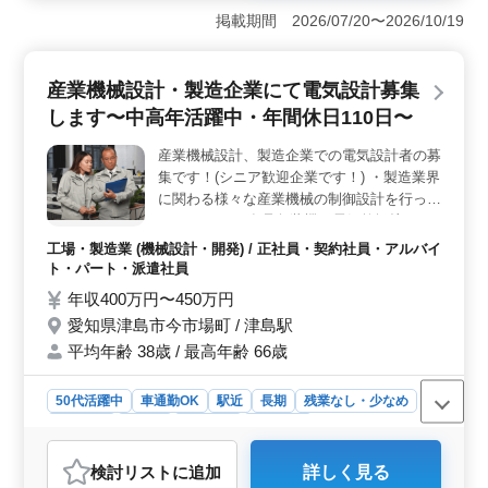
現場で勤務し、AutoCAD、SolidWorks、iCADなど複数の
掲載期間 2026/07/20〜2026/10/19
CADツールを使用し機械設計業務を行います。これまで
の経験と技術を存分に活かすことができます。 ＜充
実した待遇＞ 社会保険完備、宿舎提供、交通費実費支
産業機械設計・製造企業にて電気設計募集
給など、安心して働ける待遇が整っています。また、週
休2日制を採用しており、土日休みでプライベートの時間
します〜中高年活躍中・年間休日110日〜
も大切にできます。長期で安定して勤務できます。
＜多様な年齢層が活躍中＞ 50代、60代の中高年層も活
産業機械設計、製造企業での電気設計者の募
躍中であり、最高年齢は62歳です。 年齢関係なく、技
集です！(シニア歓迎企業です！) ・製造業界
術を活かし活躍できる環境です。
に関わる様々な産業機械の制御設計を行って
頂きます。 ・食品包装機や電気乾燥炉など
の生産設備機械に使用される電気炉 ・電気
工場・製造業 (機械設計・開発) / 正社員・契約社員・アルバイ
炉の熱制御、搬送制御 ＣＡＤ経験者募集
ト・パート・派遣社員
中、主にECADを使用しています。 基盤搬
年収400万円〜450万円
送装置、バッチ式電気炉の経験のある方歓迎
愛知県津島市今市場町 / 津島駅
致します！ 皆様のご応募お待ちしておりま
平均年齢 38歳 / 最高年齢 66歳
す！
50代活躍中
車通勤OK
駅近
長期
残業なし・少なめ
女性歓迎
正社員
契約社員
派遣社員
アルバイト・パート
工場・製造業
検討リスト
に追加
詳しく見る
おすすめポイント