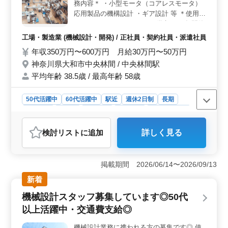
やすさが魅力の一つです。
務内容＊ ・小型モータ（コアレスモータ）
応用製品の機構設計 ・ギア設計 等 ＊使用
CAD＊ ・SOLIDWORKS ＊備考＊ ・年間休
日126日 ・駅チカ 今までの経験を存分に活
工場・製造業 (機械設計・開発) / 正社員・契約社員・派遣社員
かせるお仕事です☆彡 皆様のご応募お待ち
年収350万円〜600万円 月給30万円〜50万円
しております♬
神奈川県大和市中央林間 / 中央林間駅
平均年齢 38.5歳 / 最高年齢 58歳
50代活躍中
60代活躍中
駅近
週休2日制
長期
女性歓迎
正社員
契約社員
派遣社員
工場・製造業
おすすめポイント
検討リスト
に追加
詳しく見る
＜経験を活かせる＞ 神奈川県大和市で設計職募集
中。 SOLIDWORKSを使用し、小型モータやコアレスモ
ータの機構設計やギア設計など、経験者優遇の業務が充
掲載期間 2026/06/14〜2026/09/13
実。 設計経験・設計力を活かしたい方に最適な職
場。 ＜経験者優遇制度と働きやすい条件＞ 機械設
新着
計経験5年以上の方を募集します。経験者優遇制度もあり
機械設計スタッフ募集しています◎50代
ます。 駅徒歩5分で通勤も便利。週休2日制で、年間休
日126日。ワークライフバランスを保ちながら、充実した
以上活躍中・交通費支給◎
仕事に取り組めます。 ＜新たなスキルアップも＞
今までの経験を存分に発揮し、機械設計のプロとしてス
機械設計業務に携われる方の募集です◎ 使