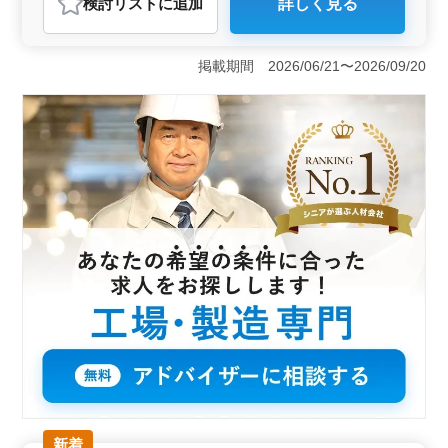
検討リスト
に追加
詳しく見る
おすすめポイント
＜経験豊富な方を求めて＞ 機械設計経験が10年以上の
方を募集しています。確かな技術と経験を持ち、高度な
掲載期間 2026/06/21〜2026/09/20
設計業務に携われます。製品の開発から設計、評価試験
まで幅広い業務に挑戦しましょう。また、使用ソフトの
種類の経験は問いません。 ＜50代以上の経験者歓迎
＞ 50代以上の方も歓迎します。経験豊富な方のご応募
をお待ちしております。幅広い経験を生かし、新しい挑
戦に積極的に取り組みましょう。経験を活かしたリーダ
ーシップや指導力を発揮し、チームを牽引していただけ
ます。 ＜安定した職場環境＞ 週休2日制や福利厚生
など、働きやすい環境を整えています。経験と実績を活
かし、充実したキャリアを築いてください。また、年間
休日が120日以上となっており、ワークライフバランスも
大切にしています。
新着