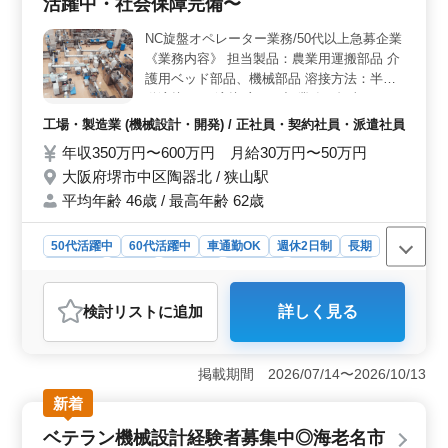
活躍中・社会保障完備〜
り休めるため、プライベートの時間を充実させながら仕
事に集中できます。 ＜豊富な経験と知識を活かすチ
NC旋盤オペレーター業務/50代以上急募企業
ャンス＞ ベテランシニア層が多く活躍する職場で、豊
《業務内容》 担当製品：農業用運搬部品 介
富な経験や知識を活かしながら新たな挑戦ができます。
護用ベッド部品、機械部品 溶接方法：半自
経験豊富な先輩たちとの協力や指導を通じて、スキルア
動溶接、Tig溶接 主に下記業務を担当してい
ップや成長を目指すことができるでしょう。
ただきます NC旋盤を動かす指示をコンピュ
工場・製造業 (機械設計・開発) / 正社員・契約社員・派遣社員
ータに登録するプログラミング NC旋盤の機
年収350万円〜600万円 月給30万円〜50万円
械操作や完成品のチェックするオペレーティ
大阪府堺市中区陶器北 / 狭山駅
ング 備考 ・車通勤可能 ・作業着支給 ・資
格手当支給あり ☆ご転職活動されている方
平均年齢 46歳 / 最高年齢 62歳
まずはお問い合わせください ご応募お待ち
していおります♪♪
50代活躍中
60代活躍中
車通勤OK
週休2日制
長期
女性歓迎
正社員
契約社員
派遣社員
工場・製造業
おすすめポイント
検討リスト
に追加
詳しく見る
＜高度な技術を要する職場＞ 大阪府堺市中区陶器北に
位置する企業では、NC旋盤オペレーターの人材を募集し
ています。NC旋盤工経験が5年以上ある方々を対象と
掲載期間 2026/07/14〜2026/10/13
し、正社員・契約社員・派遣社員の雇用形態が用意され
ています。 ＜働きやすい環境を整備＞ 車通勤が可
新着
能であり、実費支給の通勤手当も用意されています。ま
ベテラン機械設計経験者募集中◎海老名市
た、月給30万円〜50万円という安定した給与水準と、週5