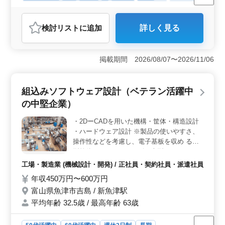
残業なし・少なめ
男性歓迎
正社員
契約社員
派遣社員
工場・製造業
検討リスト
に追加
詳しく見る
おすすめポイント
＜魅力的な条件＞ 40代を中心にベテランエンジニアが
活躍する環境で、経験者を歓迎しています。2D-CADを用
掲載期間 2026/08/07〜2026/11/06
いた機構・筐体・構造設計の経験がある方、ぜひご応募
ください。土日を含む週休2日制で、残業は少なめで車通
勤も可能です。 ＜給与・福利厚生＞ 年収400万円〜
組込みソフトウェア設計（ベテラン活躍中
600万円で通勤手当は全額支給致します。賞与は年2回、
の中堅企業）
計2.50ヶ月分あります。雇用・労災・健康・厚生・財形
といった充実した福利厚生が整っています。 ＜技術
・2DーCADを用いた機構・筐体・構造設計
力を活かしてキャリアアップ＞ LSI設計、IP開発、組込
・ハードウェア設計 ※製品の使いやすさ、
システム開発など、多岐にわたる技術領域で経験を積
み、スキルを高められる環境が整っています。ぜひ、お
操作性などを考慮し、電子基板を収め る小
仕事に興味を持っていただいた方はご応募をお待ちして
型筐体から2～3mサイズの大型ラックまでの
おります。
金属筐 体を電子回路設計エンジニアと協力
工場・製造業 (機械設計・開発) / 正社員・契約社員・派遣社員
して設計していただき ます。 経験者歓迎！
年収450万円〜600万円
40代活躍している現場です。 ぜひご応募く
富山県魚津市吉島 / 新魚津駅
ださい！
平均年齢 32.5歳 / 最高年齢 63歳