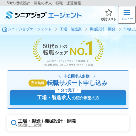
50代 機械設計・開発の求人・転職・派遣情報
メニュー
検討リスト
シニアジョブエージェント
工場・製造業
機械設計・開発
50歳
非公開求人多数!
転職サポート申し込み
完全無料
１分で完了！
工場・製造求人
の紹介希望の方
工場・製造 / 機械設計・開発
50歳以上歓迎