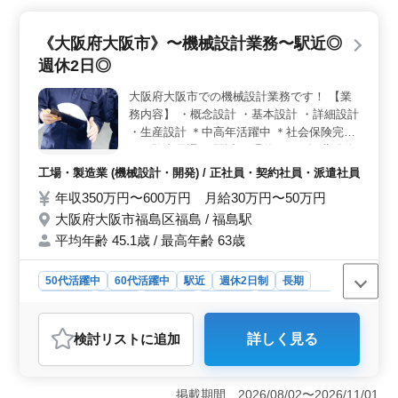
＞ 年収は350万円〜600万円、月給は30万円〜50万円
と、経験とスキルに応じた給与が設定されています。通
《大阪府大阪市》〜機械設計業務〜駅近◎
勤手当は実費支給され、社会保険も完備されています。
福利厚生が充実しているため、安心して長期的に働くこ
週休2日◎
とが可能です。 ＜キャリアや人間関係＞ この求人
では、特に20年以上の機械設計経験がある方を優遇して
大阪府大阪市での機械設計業務です！ 【業
います。使用するCADはAutoCAD（2D）および
務内容】 ・概念設計 ・基本設計 ・詳細設計
Inventor（3D）です。機械設計の実務経験が5年以上あれ
・生産設計 ＊中高年活躍中 ＊社会保険完備
ば応募可能で、年齢よりも経験を重視しています。
＊経験者優遇 ＊駅近 ＊週休2日 ご転職活動
されている方まずはお問い合わせください
工場・製造業 (機械設計・開発) / 正社員・契約社員・派遣社員
ご応募お待ちしております！
年収350万円〜600万円 月給30万円〜50万円
大阪府大阪市福島区福島 / 福島駅
平均年齢 45.1歳 / 最高年齢 63歳
50代活躍中
60代活躍中
駅近
週休2日制
長期
女性歓迎
正社員
契約社員
派遣社員
工場・製造業
おすすめポイント
検討リスト
に追加
詳しく見る
＜駅近での働きやすさ＞ 勤務地は福島駅から近く、通
勤が便利。 通勤時間を短縮でき、仕事と生活のバラン
スを取ることにもつながる環境です。 ＜充実の福利
掲載期間 2026/08/02〜2026/11/01