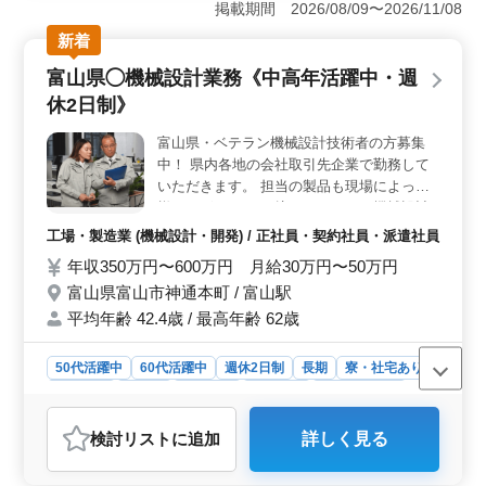
掲載期間 2026/08/09〜2026/11/08
設計から生産設計まで、幅広い機械設計業務を担当。経
験者限定の募集です。中高年も活躍中の職場で、スキル
新着
を活かし活躍できます。 ＜勤務地＞ 名古屋市北区
富山県◯機械設計業務《中高年活躍中・週
のこの勤務地は、車通勤OKで、アクセス良好。 通勤ス
トレスも少なくすみます
休2日制》
富山県・ベテラン機械設計技術者の方募集
中！ 県内各地の会社取引先企業で勤務して
いただきます。 担当の製品も現場によって
様々ございます。 培ってこられた機械設計
の経験・技術を活かしてください！ 〜お仕
工場・製造業 (機械設計・開発) / 正社員・契約社員・派遣社員
事内容〜 ◎機械設計業務全般 ◎CADによる
年収350万円〜600万円 月給30万円〜50万円
図面作成 等 ※使用CAD：AutoCAD、
富山県富山市神通本町 / 富山駅
SolidWorks、iCADなど現場による 〜特徴〜
・週休2日制 ・宿舎あり ・交通費実費支給
平均年齢 42.4歳 / 最高年齢 62歳
・社会保険完備 まずはお話一度聞いてみま
せんか？ お気軽にご応募ください♪
50代活躍中
60代活躍中
週休2日制
長期
寮・社宅あり
女性歓迎
正社員
契約社員
派遣社員
工場・製造業
おすすめポイント
検討リスト
に追加
詳しく見る
＜経験を活かせる環境＞ この求人は、機械設計の経験
が5年以上ある方を対象としています。富山県内の様々な