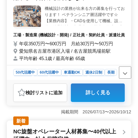
＞ 大府市に拠点を置く当社は、機械設計業務に特化し
たプロのチームです。活気ある職場で、経験豊富なスタ
機械設計の業務が出来る方の募集を行ってお
ッフが協力し合いながら、高度な機械設計に挑戦してい
ります！ ベテランシニア層活躍中です☆
ます。新しい仲間をお待ちしています。
【業務内容】 ・CADを使用して機械、設
備、治具設計 ・部品表、仕様書の作成 ・客
先での打合せ ・弊社生産工場との製作打合
工場・製造業 (機械設計・開発) / 正社員・契約社員・派遣社員
せ 等 ＊ＣＡＤ経験者優遇！ ＊50代、60代
年収350万円〜600万円 月給30万円〜50万円
歓迎！ 皆様のご応募お待ちしております♪
愛知県名古屋市港区入場 / 名古屋競馬場前駅
平均年齢 45.1歳 / 最高年齢 65歳
50代活躍中
60代活躍中
車通勤OK
週休2日制
長期
女性歓迎
正社員
契約社員
派遣社員
工場・製造業
おすすめポイント
検討リスト
に追加
詳しく見る
＜中高年が活躍する機械設計業務＞ CADを駆使して機
械や設備の設計業務に携わり、部品表や仕様書の作成、
顧客との打合せなどを行います。土日休みで残業も少な
掲載期間 2026/07/13〜2026/10/12
めなので、ワークライフバランスを大切にしながら働け
る環境です。 ＜アクセスの便利な場所での働きやす
新着
さ＞ 名古屋競馬場前駅から徒歩圏内の好立地に位置
NC旋盤オペレーター人材募集〜40代以上
し、車通勤も可能です。無料駐車場完備なので、通勤も
ストレスなく行えます。また、週休2日制で土日もしっか