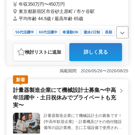
年収350万円〜450万円
東京都新宿区市谷砂土原町 / 市ケ谷駅
平均年齢 44.9歳 / 最高年齢 65歳
50代活躍中
60代活躍中
車通勤OK
週休2日制
長期
残業なし・少なめ
男性歓迎
正社員
契約社員
派遣社員
アルバイト・パート
工場・製造業
検討リスト
に追加
詳しく見る
おすすめポイント
＜経験とスキルを活かせる環境＞ 機械設計スタッフ募
集！新規開発や既存装置の改良、仕様検討・詳細設計、
掲載期間 2026/05/26〜2026/08/25
研究開発といった幅広い業務に携われます。自動機設計
新着
の分野でさらに専門性を深めることができます。 ＜
ワークライフバランスの充実＞ 年間休日116日、週休2
計量器製造企業にて機械設計士募集〜中高
日制で土日祝が休みです。加えて、夏季休暇や年末年始
年活躍中・土日祝休みでプライベートも充
なども確保されているため、プライベートの時間もしっ
かりと取れます。残業が少ないので、健康的に働ける環
実〜
境です。 ＜多様な雇用形態と通勤手段＞ 正社員か
ら派遣社員まで、自分のライフスタイルに合った働き方
計量器製造企業にて機械設計士の募集です！
が選べます。また、車通勤が可能で、無料駐車場も完備
(中高年歓迎企業) ・計量機及びその他付随設
されていますので、通勤のストレスも軽減されます。最
備等の設計業務、主に工場設備で使用される
寄り駅からのアクセスも良好です。
計量システムを担当して頂きます ・大型製