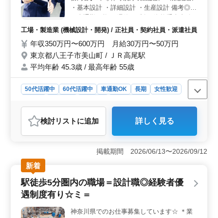
・基本設計 ・詳細設計 ・生産設計 備考◎
・車通勤可能 ・週休2日制 ・資格手当支給
あり 経験重視です☆ ご転職活動されている
工場・製造業 (機械設計・開発) / 正社員・契約社員・派遣社員
方まずはお問い合わせください ご応募お待
年収350万円〜600万円 月給30万円〜50万円
ちしていおります♪
東京都八王子市美山町 / ＪＲ高尾駅
平均年齢 45.3歳 / 最高年齢 55歳
50代活躍中
60代活躍中
車通勤OK
長期
女性歓迎
正社員
契約社員
派遣社員
工場・製造業
おすすめポイント
検討リスト
に追加
詳しく見る
＜年間休日117日でワークライフバランス◎＞ 土日祝休
みの週休2日制で、年間休日117日。夏季休暇やGW休暇
もあり、メリハリをつけながら働けます。ワークライフ
掲載期間 2026/06/13〜2026/09/12
バランスを大切にする企業です。 ＜機械設計経験者
大歓迎＞ 機械設計経験5年以上の方を求めています。半
新着
導体等洗浄装置の概念設計から生産設計まで幅広い業務
駅徒歩5分圏内の職場＝設計職◎経験者優
をおまかせします。経験を活かして活躍でき、さらなる
スキルアップもできます。 ＜車通勤可能でアクセス
遇制度有り☆ミ＝
抜群＞ ＪＲ高尾駅から車での通勤が可能。無料駐車場
完備で、通勤ストレスなく通勤できます。アクセスのし
神奈川県でのお仕事募集しています☆ ＊業