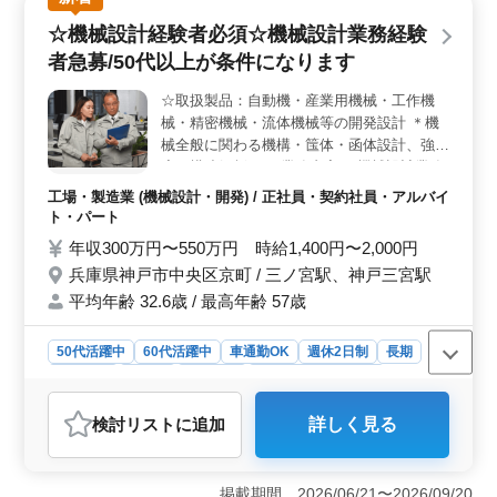
☆機械設計経験者必須☆機械設計業務経験
者急募/50代以上が条件になります
☆取扱製品：自動機・産業用機械・工作機
械・精密機械・流体機械等の開発設計 ＊機
械全般に関わる機構・筺体・函体設計、強
度・構造解析など 業務内容 ・機械設計業務
・使用ソフト：AutoCAD、PTC など(その他
工場・製造業 (機械設計・開発) / 正社員・契約社員・アルバイ
経験者でも問題ありません) ・企画、設計
ト・パート
（構想設計、基本設計、詳細設計） ・仕様
年収300万円〜550万円 時給1,400円〜2,000円
書作成、評価試験、打合せ 等 備考 ・週休2
兵庫県神戸市中央区京町 / 三ノ宮駅、神戸三宮駅
日制 ・作業着支給 ・雇用形態相談可能(正社
平均年齢 32.6歳 / 最高年齢 57歳
員、契約社員、パート) 機械設計経験者のみ
求人になります。 取扱製品不問 50代以上機
械設計経験者急募 まずはお気軽にお問い合
50代活躍中
60代活躍中
車通勤OK
週休2日制
長期
わせください♪♪
女性歓迎
正社員
契約社員
アルバイト・パート
工場・製造業
検討リスト
に追加
詳しく見る
おすすめポイント
＜機械設計経験者必須＞ 機械設計業務に長年携わった
経験者を積極的に求めています。自動機や産業用機械、
掲載期間 2026/06/21〜2026/09/20