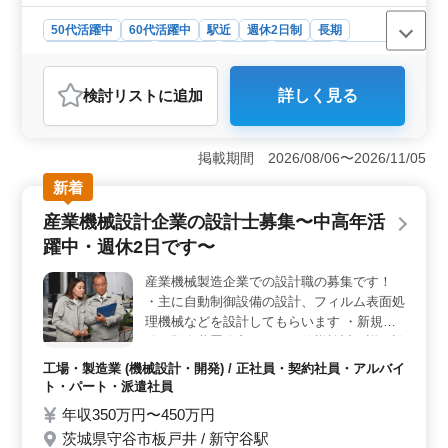
50代活躍中
60代活躍中
駅近
週休2日制
長期
残業なし・少なめ
女性歓迎
正社員
契約社員
派遣社員
アルバイト・パート
工場・製造業
検討リスト
に追加
詳しく見る
おすすめポイント
＜高度技術の挑戦＞ 産業機械の設計に挑戦しません
か？結晶体インゴット炉や半導体製造装置の新規開発や
掲載期間 2026/08/06〜2026/11/05
改良に携わります。研究開発と具体的な設計、製図指導
新着
の幅広い業務で、お客様の期待に応える高度な技術を提
供します。 ＜CADスキル重視＞ CAD経験者、特に
産業機械設計企業の設計士募集〜中高年活
半導体装置設計の経験者を歓迎します。先端技術を活か
躍中・週休2日です〜
し、機械、装置、器具の設計に携わりませんか？設計に
おける高いスキルを磨き、クオリティの高い成果を生み
産業機械製造企業での設計職の募集です！
出しましょう。 ＜働きやすい環境＞ 完全週休2日制
・主に自動制御設備の設計、フィルム表面処
で、土日祝はお休みです。夏季休業、年末年始、GW休暇
も取得可能です。残業は月平均10時間と少なめで、ワー
理機械などを設計してもらいます ・新規開
クライフバランスを重視しています。女性も歓迎し、禁
発や既存装置改良のための仕様検討・詳細設
煙の快適な職場環境でお待ちしています。
計、研究開発 ・他企業への機械、装置、器
工場・製造業 (機械設計・開発) / 正社員・契約社員・アルバイ
具の設計、製図の指導業務 AUTOCAD経験
ト・パート・派遣社員
者募集中 特にロールtoロール装置設計経験
年収350万円〜450万円
者優遇致します 皆様のご応募お待ちしてお
茨城県守谷市板戸井 / 新守谷駅
ります！