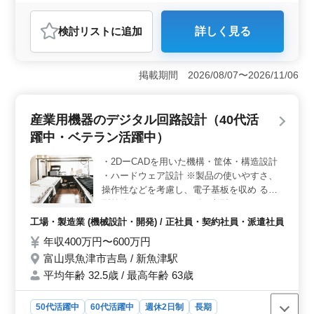
残業なし・少なめ
女性歓迎
正社員
契約社員
派遣社員
アルバイト・パート
工場・製造業
検討リスト
に追加
詳しく見る
おすすめポイント
＜真空装置のプロフェッショナル募集＞ 神奈川県綾瀬
市の真空装置製造企業が、設計職のプロを求めていま
掲載期間 2026/08/07〜2026/11/06
す。中高年の方にも広く歓迎される職場で、完全週休2日
制でプライベートも充実させながら、真空装置の開発・
設計に携わりませんか？ ＜業務内容＞ 主に半導
産業用機器のデジタル回路設計（40代活
体・材料メーカー向けに使用される真空装置の設計が中
躍中・ベテラン活躍中）
心です。新規開発や既存装置の改良のため、仕様検討か
ら詳細設計まで、広範な設計業務が担当されます。CAD
・2DーCADを用いた機構・筐体・構造設計
経験者を歓迎し、特に真空装置やメカ設計、制御設計の
・ハードウェア設計 ※製品の使いやすさ、
経験がある方は優遇されます。 ＜働きやすい環境
＞ 週5日の柔軟な働き方で、残業は少なめです。駅から
操作性などを考慮し、電子基板を収め る小
のアクセスも良好で、車通勤も可能です。給与や手当も
型筐体から2～3mサイズの大型ラックまでの
魅力的で、賞与も年2回支給されます。福利厚生も整って
金属筐 体を電子回路設計エンジニアと協力
工場・製造業 (機械設計・開発) / 正社員・契約社員・派遣社員
おり、安心してお仕事に専念できます。
して設計していただき ます。 経験者歓迎！
年収400万円〜600万円
40代活躍している現場です。 ぜひご応募く
富山県魚津市吉島 / 新魚津駅
ださい！
平均年齢 32.5歳 / 最高年齢 63歳
50代活躍中
60代活躍中
週休2日制
長期