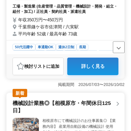
品が多い為、組立図から部品図を作って頂く
工場・製造業 (生産管理・品質管理・機械設計・開発・組立・
ことも ・その他に顧客先での調整作業、説
組付・加工) / 正社員・契約社員・派遣社員
明、仕様書の作成業務等 主にＩＪＣＡＤを
年収350万円〜450万円
使用する為、ＡＵＴＯＣＡＤ経験者募集しま
千葉県鎌ケ谷市佐津間 / 六実駅
す 特に工場設備の設計経験有る方優遇致し
平均年齢 52歳 / 最高年齢 73歳
ます 皆様のご応募お待ちしております！
50代活躍中
車通勤OK
週休2日制
長期
残業なし・少なめ
男性歓迎
正社員
契約社員
派遣社員
工場・製造業
検討リスト
に追加
詳しく見る
おすすめポイント
＜中高年向けプライベート重視＞ 中高年の方が活躍で
きる計量器製造企業で機械設計士を募集しています。土
掲載期間 2026/07/03〜2026/10/02
日祝休みで年間休日121日、プライベートの充実が期待で
新着
きます。工場設備の設計経験がある方を特に歓迎し、組
立図や部品図の作成など、幅広い業務に挑戦できま
機械設計業務◎【相模原市・年間休日125
す。 ＜CAD経験者歓迎＞ IJCADやAutoCAD経験者
日】
が優遇される環境です。計量機及びその他付随設備の設
計業務に携わり、大型製品に関わる経験が豊富な方にも
相模原市にて機械設計のお仕事募集◎ 【業
最適です。調整作業や仕様書の作成業務もあり、幅広い
務内容】 産業用自動設備の機械設計 使用
スキルを発揮できます。 ＜安定の雇用条件＞ 正社