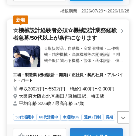
＜高待遇の賞与制度で収入面も充実＞ 賞与が年3回、計
5ヶ月分支給されるため、年収300〜500万円と安定した
掲載期間 2026/07/29〜2026/10/28
収入が見込めます。正社員として収入面の安心が得ら
新着
れ、長期的なキャリアプランも描きやすい環境です。仕
事に応じた適切な報酬を受けたい方に最適です。 ＜
☆機械設計経験者必須☆機械設計業務経験
自由な通勤スタイルと余裕のある就業時間＞ 車通勤が
者急募/50代以上が条件になります
可能で、無料駐車場が完備されています。また、8:30〜
17:30の勤務で残業は月20時間程度と少なく、プライベー
☆取扱製品：自動機・産業用機械・工作機
トの時間も確保できます。特に車での通勤を希望される
械・精密機械・流体機械等の開発設計 ＊機
方にとって便利で快適な職場です。 ＜ベテランも活
躍できる、年齢を問わない設計職＞ 年齢に関係なく活
械全般に関わる機構・筺体・函体設計、強
躍できる環境で、50代・60代も積極採用中です。機械設
度・構造解析など 業務内容 ・機械設計業務
計の経験が5年以上あれば応募可能で、豊富なスキルや知
・使用ソフト：AutoCAD、PTC など(その他
工場・製造業 (機械設計・開発) / 正社員・契約社員・アルバイ
識を即戦力として活かせます。これまでの経験を評価さ
経験者でも問題ありません) ・企画、設計
ト・パート
れたい方におすすめです。
（構想設計、基本設計、詳細設計） ・仕様
年収300万円〜550万円 時給1,400円〜2,000円
書作成、評価試験、打合せ 等 備考 ・週休2
大阪府大阪市北区梅田 / 東梅田駅、梅田駅
日制 ・作業着支給 ・雇用形態相談可能(正社
平均年齢 32.6歳 / 最高年齢 57歳
員、契約社員、パート) 機械設計経験者のみ
求人になります。 取扱製品不問 50代以上機
械設計経験者急募 まずはお気軽にお問い合
50代活躍中
60代活躍中
車通勤OK
週休2日制
長期
わせください♪♪
女性歓迎
正社員
契約社員
アルバイト・パート
工場・製造業