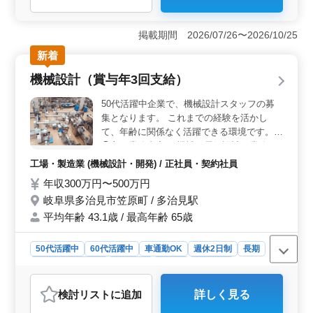
＜勤務環境＞ 週休2日制、中高年活躍中、車通勤OKな
ど、働きやすい条件が揃っております。 ＜業務内容
の多様性＞ 概念設計から生産設計まで、幅広く機械設
掲載期間 2026/07/26〜2026/10/25
計業務全般をおまかせします。経験を活かし、スキルを
高めるチャンスです。 ＜充実した福利厚生＞ 作業
新着
着支給、資格手当支給あり。雇用・労災・健康・厚生の
機械設計（賞与年3回支給）
社会保険完備など、福利厚生面も充実し、安心して働け
る。
50代活躍中企業で、機械設計スタッフの募
集となります。 これまでの経験を活かし
て、年齢に関係なく活躍できる環境です。
◯主な業務内容 ・機械、電気設計の業務 Ｃ
ＡＤパックを使いＣＡＤで設計して頂きま
工場・製造業 (機械設計・開発) / 正社員・契約社員
す。 ※マイカー通勤可（無料駐車場有） ベ
年収300万円〜500万円
テランシニア世代の方も是非ご応募くださ
岐阜県多治見市笠原町 / 多治見駅
い。 今までの経験を活かして頂ける方、ぜ
ひご応募ください！
平均年齢 43.1歳 / 最高年齢 65歳
50代活躍中
60代活躍中
車通勤OK
週休2日制
長期
残業なし・少なめ
女性歓迎
正社員
契約社員
工場・製造業
検討リスト
に追加
詳しく見る
おすすめポイント