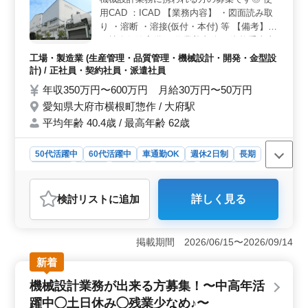
キルを磨くチャンス。皆様のご応募をお待ちしていま
用CAD ：ICAD 【業務内容】 ・図面読み取
す！
り ・溶断 ・溶接(仮付・本付) 等 【備考】
・社会保険完備 ・作業着支給 ・資格手当支
給あり ・マイカー通勤可（無料駐車場あ
工場・製造業 (生産管理・品質管理・機械設計・開発・金型設
り） ☆溶接工経験者5年以上急募 ☆ご転職
計) / 正社員・契約社員・派遣社員
活動されている方まずはお問い合わせくださ
年収350万円〜600万円 月給30万円〜50万円
い ご応募お待ちしていおります♪♪
愛知県大府市横根町惣作 / 大府駅
平均年齢 40.4歳 / 最高年齢 62歳
50代活躍中
60代活躍中
車通勤OK
週休2日制
長期
女性歓迎
正社員
契約社員
派遣社員
工場・製造業
おすすめポイント
検討リスト
に追加
詳しく見る
＜経験者重視＞ 機械設計経験5年以上の方を募集してい
ます。ICADの使用経験がある方は歓迎です。図面読み取
りから溶断、溶接など機械設計全般の業務に携わり、豊
掲載期間 2026/06/15〜2026/09/14
富な経験を発揮できる環境です。 ＜充実した福利厚
生＞ 社会保険完備、作業着支給、資格手当支給があ
新着
り、安心して働ける環境を整えています。交通費実費支
機械設計業務が出来る方募集！〜中高年活
給で通勤も快適。週休2日制なのでワークライフバランス
も充実しています。 ＜活気ある機械設計のプロ集団
躍中◯土日休み◯残業少なめ♪〜