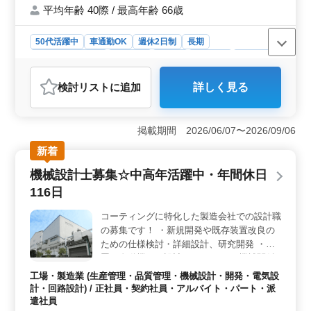
平均年齢 40際 / 最高年齢 66歳
50代活躍中
車通勤OK
週休2日制
長期
残業なし・少なめ
男性歓迎
正社員
契約社員
派遣社員
アルバイト・パート
工場・製造業
検討リスト
に追加
詳しく見る
おすすめポイント
＜ベテラン設計士の大募集＞ 自動制御設備やフィルム
表面処理機械などの設計業務を担当し、新規開発や既存
掲載期間 2026/06/07〜2026/09/06
装置の改良、研究開発に携わります。ベテラン経験者を
新着
積極的に求めており、中高年の方も歓迎していま
す。 ＜CAD経験者優遇＞ AUTOCAD経験者を特に
機械設計士募集☆中高年活躍中・年間休日
歓迎しています。また、ロールtoロール装置設計経験者は
116日
優遇されるポイントとなります。CADを駆使して設計に
携わりたい方、経験をさらに活かしたい方に最適な職場
コーティングに特化した製造会社での設計職
です。 ＜好条件の待遇＞ 週休2日制で、土日祝が休
の募集です！ ・新規開発や既存装置改良の
みとなります。残業も少なめでワークライフバランスを
重視しています。交通手段には車通勤が可能で、無料駐
ための仕様検討・詳細設計、研究開発 ・装
車場も完備されています。年収は350〜450万円と、経験
置（自動機）の設計 モノづくり、機械関係
やスキルに見合った待遇が用意されています。
に興味のある方、大歓迎です！ ＣＡＤ経験
工場・製造業 (生産管理・品質管理・機械設計・開発・電気設
者優遇！ 50代、60代歓迎企業！
計・回路設計) / 正社員・契約社員・アルバイト・パート・派
遣社員