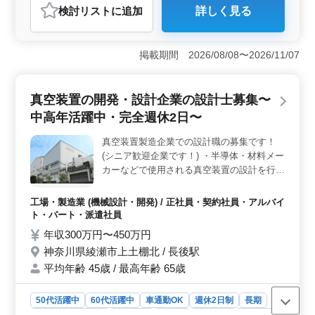
検討リスト
に追加
詳しく見る
おすすめポイント
＜機械設計のプロを募集中＞ この求人は愛知県津島市
の産業機械設計・製造企業での機械設計士の募集となり
掲載期間 2026/08/08〜2026/11/07
ます。中高年が活躍できる環境で、年間休日110日の働き
やすさが魅力の職場となっています。 ＜お仕事の特
徴＞ 製造業界において様々な産業機械の設計を手がけ
真空装置の開発・設計企業の設計士募集〜
ます。主に食品包装機や電気乾燥炉などの生産設備機械
中高年活躍中・完全週休2日〜
が対象です。具体的な仕事内容には製品の仕様検討、詳
細設計、研究開発業務、仕様書作成、評価試験などが含
真空装置製造企業での設計職の募集です！
まれます。 ＜働きやすい環境＞ 勤務地は津島駅か
(シニア歓迎企業です！) ・半導体・材料メー
らアクセスしやすく、車通勤も可能です。週5〜6日の勤
務で、土日祝休みなどのシフト制が取り入れられていま
カーなどで使用される真空装置の設計を行っ
す。休憩時間もしっかり60分確保され、残業も月平均15
て頂きます ・新規開発や既存装置改良のた
時間と少ないため、ワークライフバランスが守られてい
めの仕様検討・詳細設計、研究開発 ・真空
工場・製造業 (機械設計・開発) / 正社員・契約社員・アルバイ
ます。
装置に関わる物ならほぼすべての設計をおま
ト・パート・派遣社員
かせします！ ＣＡＤ経験者募集中。 真空装
年収300万円〜450万円
置、メカ設計 制御設計経験者優遇致しま
神奈川県綾瀬市上土棚北 / 長後駅
す。 皆様のご応募お待ちしております！
平均年齢 45歳 / 最高年齢 65歳
50代活躍中
60代活躍中
車通勤OK
週休2日制
長期