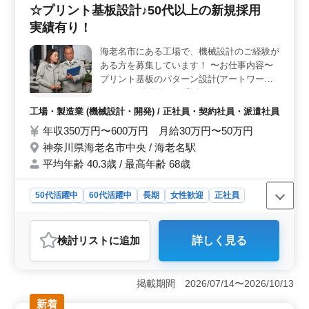
日勤務の週休2日制を採用しており、ワークライフバラン
☆プリント基板設計♪50代以上の新規採用
スを重視した働き方が実現できます。 ＜キャリアア
実績有り！
ップのサポート＞ この職場では、NC旋盤工としての経
験を活かしながら、さらなる技術の習得やキャリアの発
海老名市にある工場で、機械設計のご経験が
展を目指す方々を歓迎しています。資格手当の支給な
ある方を募集しています！ 〜お仕事内容〜
ど、働きながらスキルアップを目指す方々を積極的にサ
プリント基板のパターン設計(アートワー
ポートしています。
ク） その他付随する業務 〜おすすめポイン
ト〜 使用ツール：CSI EDA5 20年以上機械
工場・製造業 (機械設計・開発) / 正社員・契約社員・派遣社員
設計の経験がある方優遇します☆ 50代の新
年収350万円〜600万円 月給30万円〜50万円
規採用実績有り ご応募お待ちしております♪
神奈川県海老名市中央 / 海老名駅
平均年齢 40.3歳 / 最高年齢 68歳
50代活躍中
60代活躍中
長期
女性歓迎
正社員
契約社員
派遣社員
工場・製造業
おすすめポイント
検討リスト
に追加
詳しく見る
＜ベテラン採用実績あり＞ この求人は、機械設計経験
が5年以上ある方を対象としています。プリント基板のパ
ターン設計やその他付随する業務を担当します。経験が
掲載期間 2026/07/14〜2026/10/13
20年以上ある方は優遇されるため、ベテランの方も安心
してご応募ください。 ＜働きやすい環境＞ 海老名
新着