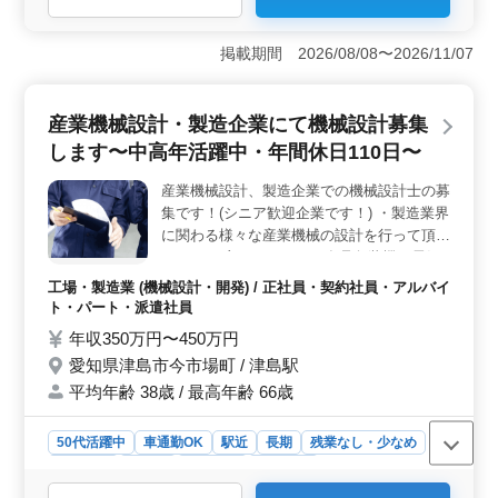
＜電気設計者を募集中＞ この求人は愛知県津島市の産
業機械設計・製造企業での電気設計者の募集となりま
掲載期間 2026/08/08〜2026/11/07
す。中高年が活躍できる環境で、年間休日110日の働きや
すさが魅力の職場となっています。 ＜お仕事の特徴
＞ 製造業界において様々な産業機械の制御設計を手が
産業機械設計・製造企業にて機械設計募集
けます。主に食品包装機や電気乾燥炉などの生産設備機
します〜中高年活躍中・年間休日110日〜
械に使用される電気炉の熱制御、搬送制御などが含まれ
ます。CAD経験者が求められ、特にECADを使用経験のあ
産業機械設計、製造企業での機械設計士の募
る方が歓迎されています。 ＜働きやすい環境＞ 勤
集です！(シニア歓迎企業です！) ・製造業界
務地は津島駅からアクセスしやすく、車通勤も可能で
す。週5〜6日の勤務で、土日祝休みなどのシフト制が取
に関わる様々な産業機械の設計を行って頂き
り入れられています。休憩時間もしっかり60分確保さ
ます。 ・主だったものは食品包装機や電気
れ、残業も月平均15時間と少ないため、ワークライフバ
乾燥炉などの生産設備機械 ・製品の仕様検
工場・製造業 (機械設計・開発) / 正社員・契約社員・アルバイ
ランスが守られています。
討・詳細設計、研究開発業務 ・仕様書作
ト・パート・派遣社員
成、評価試験なども行って頂くこともありま
年収350万円〜450万円
す ＣＡＤ経験者募集中。 生産設備機械の設
愛知県津島市今市場町 / 津島駅
計経験者優遇致します。 皆様のご応募お待
平均年齢 38歳 / 最高年齢 66歳
ちしております！
50代活躍中
車通勤OK
駅近
長期
残業なし・少なめ
女性歓迎
正社員
契約社員
派遣社員
アルバイト・パート
工場・製造業