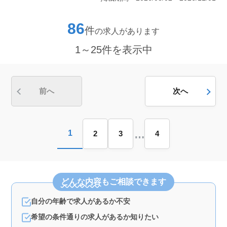
厚生＞ 社会保険完備で安心。月給30万円〜50万円の給
与。中高年も活躍できる職場です。 ＜業務内容＞
概念設計から生産設計まで、幅広い業務に携わっていた
86
件
の求人があります
だきます。経験を活かせ、スキルアップも図れます。
1～25件を表示中
前へ
次へ
…
1
2
3
4
どんな内容
もご相談できます
自分の年齢で求人があるか不安
希望の条件通りの求人があるか知りたい