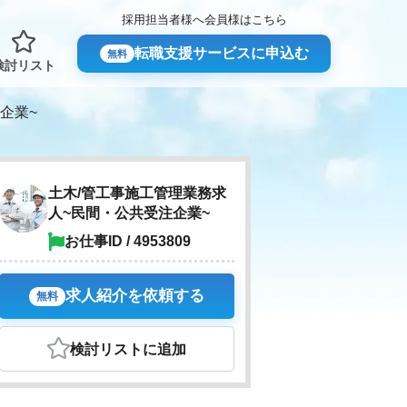
採用担当者様へ
会員様はこちら
転職支援サービスに申込む
無料
検討リスト
企業~
土木/管工事施工管理業務求
人~民間・公共受注企業~
お仕事ID / 4953809
求人紹介を依頼する
無料
検討リスト
に追加