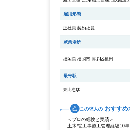
雇用形態
正社員
契約社員
就業場所
福岡県
福岡市
博多区榎田
最寄駅
東比恵駅
おすすめ
この求人の
＜プロの経験と実績＞
土木/管工事施工管理経験10