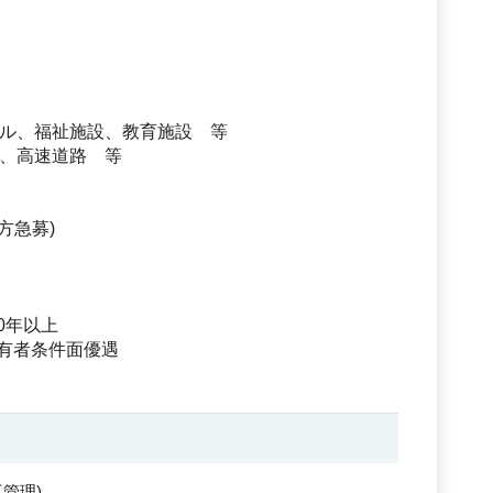
ル、福祉施設、教育施設 等
、高速道路 等
方急募)
0年以上
保有者条件面優遇
工管理
)