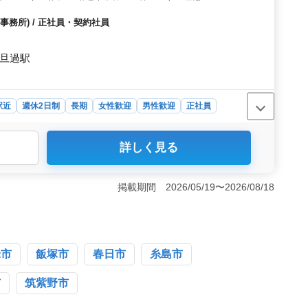
躍できる方を募集。 税理士資格をお持ちの方は優遇します。
務所) / 正社員・契約社員
 旦過駅
駅近
週休2日制
長期
女性歓迎
男性歓迎
正社員
詳しく見る
20日・完全週休2日制で、働きやすい環境です。駅チカ・車
スしやすく、落ち着いた職場で働けます。 ＜経験を活
業務、相続・事業承継などを担当し、これまで培ったスキ
掲載期間 2026/05/19〜2026/08/18
実力を評価し、税理士資格保有者はさらに優遇しま
 賞与、資格手当、通勤手当も上限なしで支給、と待遇面
なく勤務できます。
米市
飯塚市
春日市
糸島市
市
筑紫野市