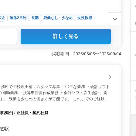
駅近
週休2日制
長期
残業なし・少なめ
女性歓迎
所
詳しく見る
間休日125日で完全週休2日制（土日祝休み）のため、しっ
業少なめで、長期的に安定した働き方を目指せます。 ＜
所得税・相続税の申告書作成補助や財務諸表監査補助、仕
掲載期間 2026/06/05〜2026/09/04
会計事務所経験を活かし、専門性を高められる仕事で
通勤が可能で、交通費支給もあり通勤負担を抑えられる環
も整っており、安心して長く働ける環境です。
務所での税理士補助スタッフ募集！ ◯主な業務 ・会計ソフト
の補助業務 ・決算申告書作成業務 ＊会計ソフト弥生会計、発
ます。 残業も少なめの働き方が可能です。 これまでのご経験を
アップを目指しませんか？
務所) / 正社員・契約社員
街道駅