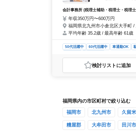
かして即戦力として活
会計事務所 (税理士補助・税理士・税理士事
年収350万円〜600万円
福岡県北九州市小倉北区大手町 /
平均年齢 35.2歳 / 最高年齢 61歳
50代活躍中
60代活躍中
車通勤OK
契約社員
会計事務所
おすすめポイント
検討リスト
に追加
＜働きやすい就業環境＞ 年間休日1
通勤OK（無料駐車場完備）でアクセ
かせる即戦力募集＞ 巡回監査、決算
ルをそのまま活かせます。年齢問わず
す。 ＜充実した待遇と福利厚生＞
が充実しており、働くうえでの負担少
福岡県内の市区町村で絞り込む
福岡市
北九州市
久留
糟屋郡
大牟田市
田川