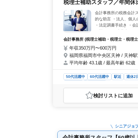
税理士補助スタッフ／年間休日
や連絡の負担を軽減。賞与年・退職金
会計事務所の税務会計ス
的な助言 ・法人、個人
・法定調書手続き ・会
＊駅チカ ＊残業少なめ
に、存分に発揮できる
会計事務所 (税理士補助・税理士・税理士事
年収350万円〜600万円
福岡県福岡市中央区天神 / 天神駅
平均年齢 43.1歳 / 最高年齢 62歳
50代活躍中
60代活躍中
駅近
週休2
契約社員
会計事務所
おすすめポイント
検討リスト
に追加
＜働きやすさと休日制度の充実＞ 年
暇もしっかり確保しており、プライベ
めで、長期的に無理なく働ける環境
の経験者の募集です。税務監査や決算
れまで培った税務会計スキルを存分
シニアジョ
ア世代が活躍中で、年齢を気にせず、
地で通勤負担も少なく、長く安心して
会計事務所スタッフ【50歳以