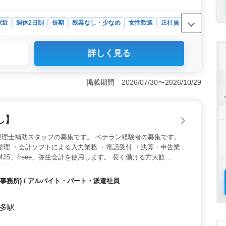
駅近
週休2日制
長期
残業なし・少なめ
女性歓迎
正社員
詳しく見る
として、会計ソフトの入力業務、給与計算の補助業務、決
するソフトは弥生会計、発展会計、ICSです。これらの業
スキルを磨くことができる環境です。 ＜働きやすさと充
掲載期間 2026/07/30〜2026/10/29
としての募集で、完全週休2日制の土日祝休み、年間休日
できる働き方が可能です。また、社会保険完備、退職金制
利厚生が整っており、安心して長期的に働ける職場環境で
し】
の機会＞ 会計事務所経験者を対象に募集しており、50
れまでの経験を活かし、さらなるキャリアアップを目指すこ
税理士補助スタッフの募集です。 ベテラン経験者の募集です。
0万円と、安定した収入が期待できるため、長期的なキャリ
整理 ・会計ソフトによる入力業務 ・電話受付 ・決算・申告業
JS、freee、弥生会計を使用します。 長く働ける方大歓
も活躍している企業です。
事務所) / アルバイト・パート・派遣社員
博多駅