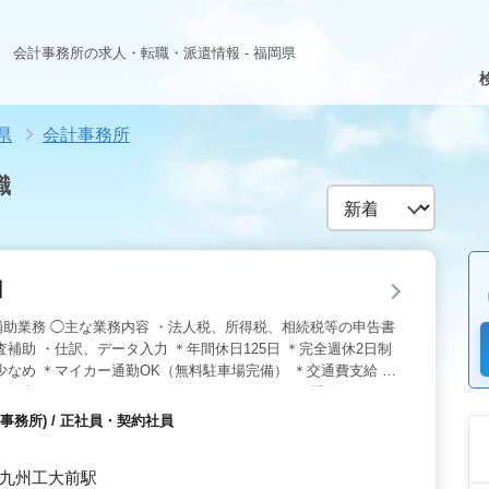
会計事務所の求人・転職・派遣情報 - 福岡県
県
会計事務所
職
日
助業務 ◯主な業務内容 ・法人税、所得税、相続税等の申告書
補助 ・仕訳、データ入力 ＊年間休日125日 ＊完全週休2日制
少なめ ＊マイカー通勤OK（無料駐車場完備） ＊交通費支給 ＊
お仕事をおまかせします。 これまでのキャリアを駆使し、ぜひ
！
務所) / 正社員・契約社員
 九州工大前駅