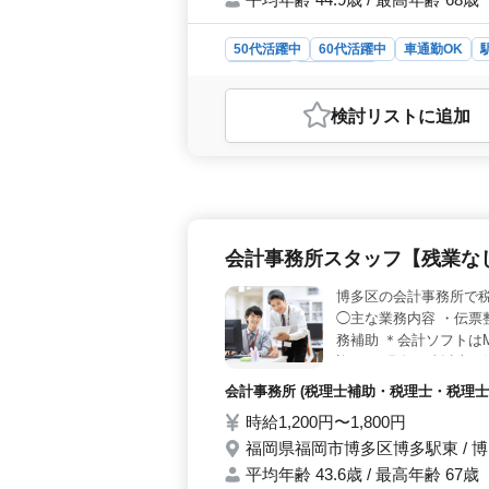
50代活躍中
60代活躍中
車通勤OK
契約社員
会計事務所
おすすめポイント
検討リスト
に追加
＜多様な業務内容＞ 税理士補助業務
算申告書作成業務を担当します。使用
務を通じて、実務経験を積みながら
実した福利厚生＞ 正社員・契約社員
は125日と、プライベートも大切に
度、賞与制度ありといった充実した福
会計事務所スタッフ【残業な
す。 ＜経験者優遇とキャリアアップ
代、60代の方も多く活躍中です。こ
博多区の会計事務所で
とができます。年収は350万円〜60
◯主な業務内容 ・伝票
ア形成が可能です。
務補助 ＊会計ソフトはM
迎！！ 現在50歳以上
会計事務所 (税理士補助・税理士・税理士
時給1,200円〜1,800円
福岡県福岡市博多区博多駅東 / 
平均年齢 43.6歳 / 最高年齢 67歳