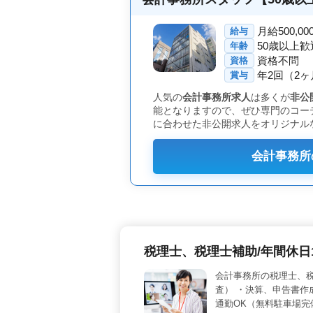
月給500,0
給与
50歳以上歓
年齢
資格不問
資格
年2回（2
賞与
人気の
会計事務所求人
は多くが
非公
能となりますので、ぜひ専門のコー
に合わせた非公開求人をオリジナル
会計事務所
税理士、税理士補助/年間休日1
会計事務所の税理士、税
査） ・決算、申告書作
通勤OK（無料駐車場完