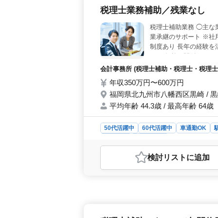
税理士業務補助／残業なし
税理士補助業務 ◯主な
業承継のサポート ※社
制度あり 長年の経験
す。 年齢は関係ありま
会計事務所 (税理士補助・税理士・税理士事
年収350万円〜600万円
福岡県北九州市八幡西区黒崎 / 
平均年齢 44.3歳 / 最高年齢 64歳
50代活躍中
60代活躍中
車通勤OK
契約社員
会計事務所
おすすめポイント
検討リスト
に追加
＜経験を重視するベテランシニア活躍
ニア世代が活躍中で、年齢ではなくス
まで、これまで培った知識と判断力
き方が可能＞ 時間外労働は基本的に
理な長時間勤務はありません。長く
の負担が少ない好条件＞ 勤務地は黒