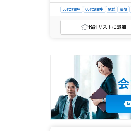
50代活躍中
60代活躍中
駅近
長期
会計事務所
おすすめポイント
検討リスト
に追加
＜ベテラン歓迎の職場環境＞ 福岡市
す。伝票整理や会計ソフトを使った入
験を活かせる業務を担当していただきま
生会計などのソフトに精通している
＞ 勤務地は博多駅から徒歩圏内で、通
の間で4時間以上から選べるため、ラ
なく、ワークライフバランスを重視
ト＞ 時給1,200円〜1,800円で
もあります。休日は土曜日、日曜日、
ます。スキルを活かしながら、安心し