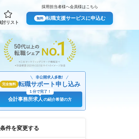
採用担当者様へ
会員様はこちら
転職支援サービスに申込む
無料
検討リスト
非公開求人多数!
転職サポート申し込み
完全無料
１分で完了！
会計事務所求人
の紹介希望の方
条件を変更する