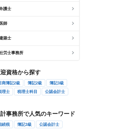
弁護士
医師
建築士
社労士事務所
歓迎資格から探す
日商簿記2級
簿記2級
簿記3級
税理士
税理士科目
公認会計士
会計事務所で人気のキーワード
相続税
簿記3級
公認会計士