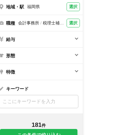
地域・駅
選択
福岡県
職種
選択
会計事務所
/
税理士補
助、税理士
給与
形態
特徴
キーワード
181
件