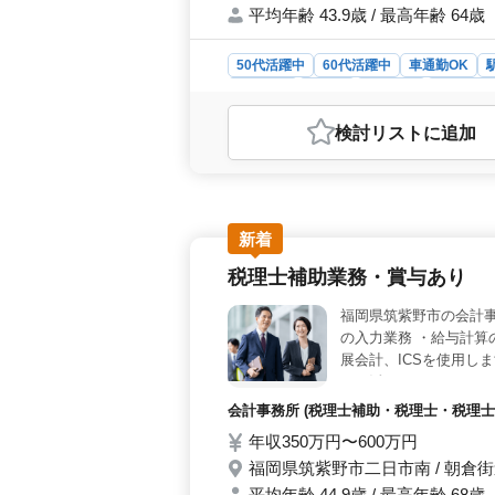
平均年齢 43.9歳 / 最高年齢 64歳
50代活躍中
60代活躍中
車通勤OK
男性歓迎
正社員
契約社員
会計事務
おすすめポイント
検討リスト
に追加
＜年間休日125日×土日祝休み＞ 年
かり休みを確保できる環境です。残
会計経験を活かして挑戦＞ 法人税・
訳入力など幅広い業務を担当します。
す。 ＜通勤安心＋充実待遇＞ 車
新着
境です。賞与や社会保険など福利厚生
税理士補助業務・賞与あり
福岡県筑紫野市の会計事
の入力業務 ・給与計算
展会計、ICSを使用し
更に活かしてキャリア
会計事務所 (税理士補助・税理士・税理士事
年収350万円〜600万円
福岡県筑紫野市二日市南 / 朝倉
平均年齢 44.9歳 / 最高年齢 68歳