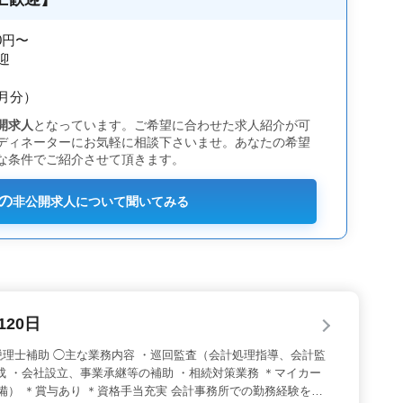
00円〜
迎
ヶ月分）
開求人
となっています。ご希望に合わせた求人紹介が可
ディネーターにお気軽に相談下さいませ。あなたの希望
な条件でご紹介させて頂きます。
の
非公開求人について聞いてみる
20日
理士補助 ◯主な業務内容 ・巡回監査（会計処理指導、会計監
成 ・会社設立、事業承継等の補助 ・相続対策業務 ＊マイカー
備） ＊賞与あり ＊資格手当充実 会計事務所での勤務経験を活