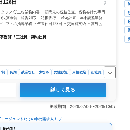
128日
制度もあり、待遇面でも安心して働けます。
タッフ ◯主な業務内容 ・顧問先の税務監査、税務会計の専門
の決算申告、報告対応 、記帳代行 ・給与計算、年末調整業務
計ソフトの指導業務 ＊年間休日128日 ＊交通費支給 ＊賞与あり
 ベテランの税務会計スキルが活きる職場です。 実力をフル
環境が整っております。
務所) / 正社員・契約社員
日制
長期
残業なし・少なめ
女性歓迎
男性歓迎
正社員
詳しく見る
間休日128日、完全週休二日制に加え、夏季・年末年始休
ートと仕事の両立が可能です。残業も月10時間程度と少な
が整っています。 ＜経験が活きる環境＞ 会計事務所で
掲載期間 2026/07/08〜2026/10/07
申告、顧問先対応など幅広い業務を担当して頂きます。こ
に発揮できます。 ＜年齢問わず活躍できる職場＞ シニ
ブエージェント
だけの非公開求人！
実力と経験を重視する風土があります。天神駅近くの好立
働きたい方におすすめの求人です。
上歓迎】