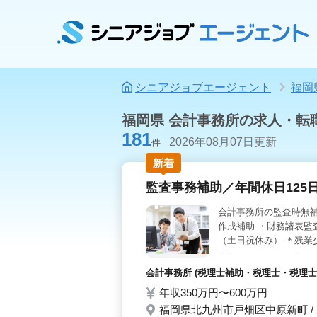
シニアジョブエージェント
福岡
福岡県 会計事務所の求人・転
181
2026年08月07日更新
件
新着
監査事務補助／年間休日125
会計事務所の監査時無補
作成補助 ・財務諸表監査
（土日祝休み） ＊残業
賞与あり レベルの高い
挑戦してみてください
会計事務所 (税理士補助・税理士・税理士事
年収350万円〜600万円
福岡県北九州市戸畑区中原新町 /