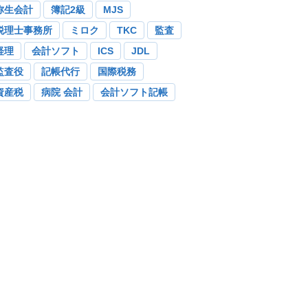
弥生会計
簿記2級
MJS
税理士事務所
ミロク
TKC
監査
経理
会計ソフト
ICS
JDL
監査役
記帳代行
国際税務
資産税
病院 会計
会計ソフト記帳