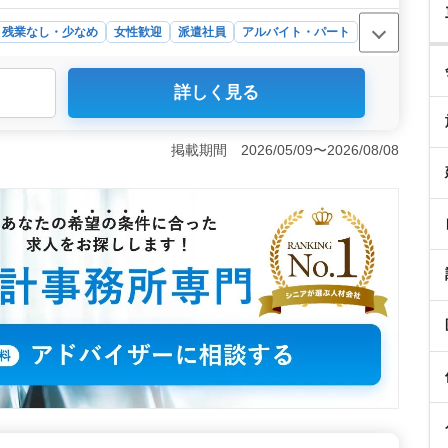
残業なし・少なめ
女性歓迎
派遣社員
アルバイト・パート
詳しく見る
博多区の会計事務所では、税理士補助スタッフを募集中で
力業務、電話受付、決算・申告業務の補助など、豊富な経
す。特に会計事務所での経験がある方、MJS、freee、弥
掲載期間 2026/05/09〜2026/08/08
方は歓迎です。 ＜駅近でアクセス良好、柔軟な勤務時間
勤の便利さも魅力です。勤務時間は9時00分〜17時30分
イフスタイルに合わせた柔軟な働き方が可能です。残業は
する方に最適な環境です。 ＜充実した福利厚生とサポー
、通勤手当が実費支給されるほか、労災保険や育児休業取得実績
祝日、GW、夏季、年末年始のほか、有給休暇も取得でき
て長く働ける環境が整っています。