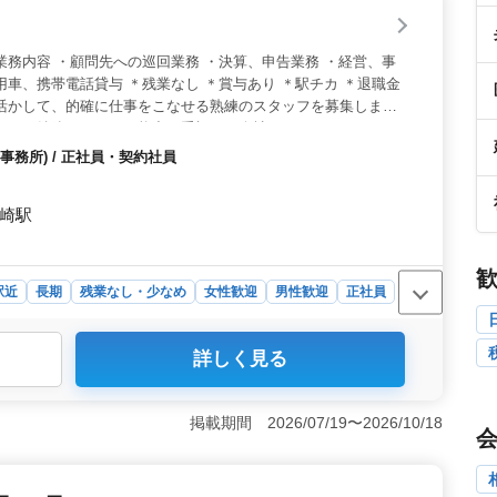
業務内容 ・顧問先への巡回業務 ・決算、申告業務 ・経営、事
用車、携帯電話貸与 ＊残業なし ＊賞与あり ＊駅チカ ＊退職金
を活かして、的確に仕事をこなせる熟練のスタッフを募集しま
せん！純粋なスキルや能力を重視する会社です！
務所) / 正社員・契約社員
黒崎駅
駅近
長期
残業なし・少なめ
女性歓迎
男性歓迎
正社員
詳しく見る
の環境＞ 会計事務所での実務経験があれば年齢不問。シ
キルや対応力を重視します。決算・申告から事業承継支援
を存分に活かせるお仕事です。 ＜残業なしで安定した働
掲載期間 2026/07/19〜2026/10/18
なく、生活リズムを大切にできます。業務分担が明確で無
安心して働きたい方に適した環境です。 ＜通勤・業務面
崎駅近くで車通勤も可能。社用車や携帯の貸与があり移動