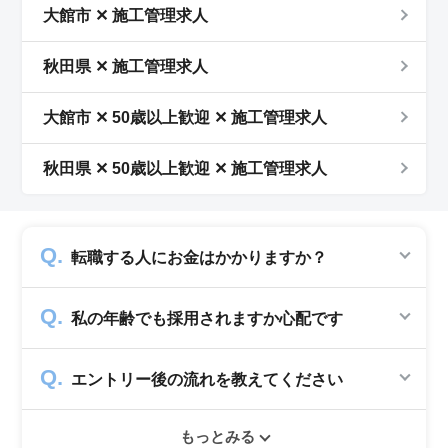
大館市 ✕ 施工管理求人
秋田県 ✕ 施工管理求人
大館市 ✕ 50歳以上歓迎 ✕ 施工管理求人
秋田県 ✕ 50歳以上歓迎 ✕ 施工管理求人
転職する人にお金はかかりますか？
かかりません。求人企業から費用を頂いて運営
私の年齢でも採用されますか心配です
していますので、転職希望者の方からは費用は
一切発生致しません。
シニアジョブでは50歳以上の方を採用する企
エントリー後の流れを教えてください
業のみ掲載をしています。60代・70代以上の
就職実績も多数ありますので年齢に気負いせず
エントリー後はお電話にてキャリアアドバイザ
ぜひ紹介依頼へ進んでください。
もっとみる
ーとヒアリングのお時間を頂きます。その後希