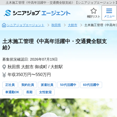
土木施工管理《中高年活躍中・交通費全額支給》【シニアジョブエージェント
メニュー
検討リスト
シニアジョブエージェント
秋田県
大館市
土木施工管理《中高年
土木施工管理《中高年活躍中・交通費全額支
給》
募集状況確認日:
2026年07月19日
秋田県
大館市
御成町 / 大館駅
年収350万円〜550万円
正社員
契約社員
派遣社員
50代活躍中
60代活躍中
車通勤OK
長期
女性歓迎