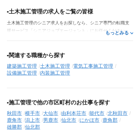
土木施工管理の求人をご覧の皆様
土木施工管理のシニア求人をお探しなら、シニア専門の転職支
援サービス「シニアジョブエージェント」にお任せください。
もっとみる
50代・60代はもちろん、70代以上の方の転職支援実績も豊富な
私たちが、あなたの経験とスキルを活かせるお仕事探しを徹底
的にサポートします。この求人を含む
33,686
件（2026年8月7日
関連する職種から探す
現在）のシニア向け求人を保有しており、その多くが当サービ
建築施工管理
土木施工管理
電気工事施工管理
スだけの非公開求人です。
設備施工管理
内装施工管理
ご利用の流れ
気になる求人がございましたら、まずは「求人紹介を依頼す
る」ボタンからご登録ください。シニア専門のキャリアアドバ
施工管理で他の市区町村のお仕事を探す
イザーが、これまでのご経歴やご希望を丁寧にヒアリングし、
職務経歴書の作成から面接対策、企業との条件交渉まで、転職
秋田市
横手市
大仙市
由利本荘市
能代市
北秋田市
活動の全プロセスを無料でサポートいたします。
鹿角市
潟上市
男鹿市
仙北市
にかほ市
鹿角郡
雄勝郡
仙北郡
求人検索について
シニアジョブエージェントでは、豊富な求人情報の中から、あ