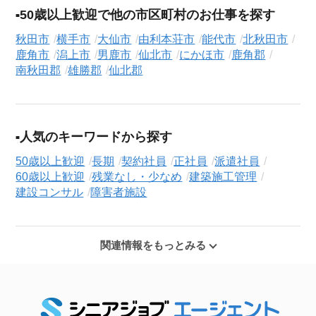
50歳以上歓迎で他の市区町村のお仕事を探す
秋田市
横手市
大仙市
由利本荘市
能代市
北秋田市
鹿角市
潟上市
男鹿市
仙北市
にかほ市
鹿角郡
南秋田郡
雄勝郡
仙北郡
人気のキーワードから探す
50歳以上歓迎
長期
契約社員
正社員
派遣社員
60歳以上歓迎
残業なし・少なめ
建築施工管理
建設コンサル
障害者施設
関連情報をもっとみる