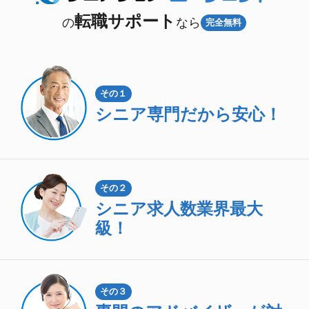
転職サポート
の
なら
完全無料
その１
シニア専門
だから安心！
その２
シニア求人数
業界最大
級！
その３