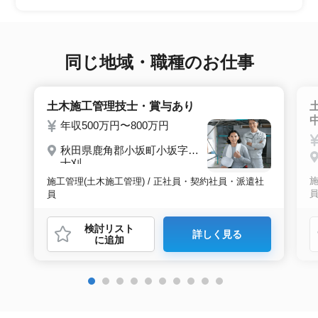
望条件沿った求人をご案内させて頂きます。面
接調整や入社時の条件交渉など最後まで入社の
サポートをいたします。
同じ地域・職種のお仕事
土木施工管理技士・賞与あり
年収500万円〜800万円
秋田県鹿角郡小坂町小坂字五
十刈
施
施工管理(土木施工管理) / 正社員・契約社員・派遣社
員
検討リスト
詳しく見る
に追加