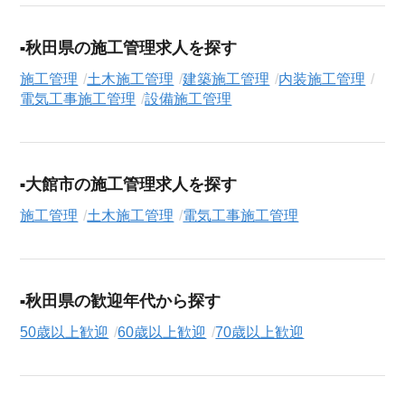
なたの希望に合ったお仕事を簡単に見つけられます。雇用形態
（
正社員
、
契約社員
、
アルバイト・パート
）や、勤務地、年
秋田県の施工管理求人を探す
収・時給・日給、さらに
週休2日制
、
駅近
、
寮・社宅あり
といっ
施工管理
土木施工管理
建築施工管理
内装施工管理
たこだわり条件での絞り込み検索も可能です。
電気工事施工管理
設備施工管理
この土木施工管理の求人にご興味をお持ちの方はもちろん、
「まずは相談から始めたい」という方も、ぜひお気軽に
転職支
援サービス（無料）
にお申し込みください。
大館市の施工管理求人を探す
施工管理
土木施工管理
電気工事施工管理
秋田県の歓迎年代から探す
50歳以上歓迎
60歳以上歓迎
70歳以上歓迎