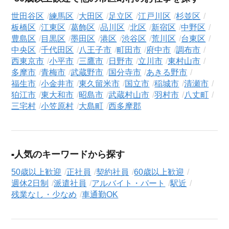
世田谷区
練馬区
大田区
足立区
江戸川区
杉並区
板橋区
江東区
葛飾区
品川区
北区
新宿区
中野区
豊島区
目黒区
墨田区
港区
渋谷区
荒川区
台東区
中央区
千代田区
八王子市
町田市
府中市
調布市
西東京市
小平市
三鷹市
日野市
立川市
東村山市
多摩市
青梅市
武蔵野市
国分寺市
あきる野市
福生市
小金井市
東久留米市
国立市
稲城市
清瀬市
狛江市
東大和市
昭島市
武蔵村山市
羽村市
八丈町
三宅村
小笠原村
大島町
西多摩郡
人気のキーワードから探す
50歳以上歓迎
正社員
契約社員
60歳以上歓迎
週休2日制
派遣社員
アルバイト・パート
駅近
残業なし・少なめ
車通勤OK