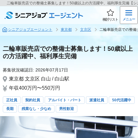
二輪車販売店での整備士募集します！50歳以上の方活躍中、福利厚生完備【シ
メニュー
検討リスト
シニアジョブエージェント
東京都
文京区
二輪車販売店での整備
二輪車販売店での整備士募集します！50歳以上
の方活躍中、福利厚生完備
募集状況確認日:
2026年07月17日
東京都
文京区
白山 / 白山駅
年収400万円〜550万円
正社員
契約社員
アルバイト・パート
派遣社員
50代活躍中
長期
残業なし・少なめ
男性歓迎