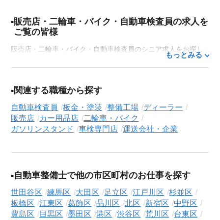
販売店・二輪車・バイク・自動車検査員の求人を
ご覧の皆様
販売店・二輪車・バイク・自動車検査員のシニア求人をお探し
もっとみる
なら、シニア専門の転職支援サービス「シニアジョブエージェ
ント」にお任せください。50代・60代はもちろん、70代以上の
方の転職支援実績も豊富な私たちが、あなたの経験とスキルを
関連する職種から探す
活かせるお仕事探しを徹底的にサポートします。この求人を含
自動車検査員
板金・塗装
整備工場
ディーラー
む
33,686
件（2026年8月9日現在）のシニア向け求人を保有して
販売店
カー用品店
二輪車・バイク
おり、その多くが当サービスだけの非公開求人です。
ガソリンスタンド
車検専門店
運送会社・企業
ご利用の流れ
気になる求人がございましたら、まずは「求人紹介を依頼す
る」ボタンからご登録ください。シニア専門のキャリアアドバ
自動車整備士で他の市区町村のお仕事を探す
イザーが、これまでのご経歴やご希望を丁寧にヒアリングし、
職務経歴書の作成から面接対策、企業との条件交渉まで、転職
世田谷区
練馬区
大田区
足立区
江戸川区
杉並区
活動の全プロセスを無料でサポートいたします。
板橋区
江東区
葛飾区
品川区
北区
新宿区
中野区
豊島区
目黒区
墨田区
港区
渋谷区
荒川区
台東区
求人検索について