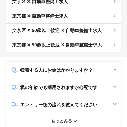
文京区 ✕ 自動車整備士求人
東京都 ✕ 自動車整備士求人
文京区 ✕ 50歳以上歓迎 ✕ 自動車整備士求人
東京都 ✕ 50歳以上歓迎 ✕ 自動車整備士求人
転職する人にお金はかかりますか？
かかりません。求人企業から費用を頂いて運営
私の年齢でも採用されますか心配です
していますので、転職希望者の方からは費用は
一切発生致しません。
シニアジョブでは50歳以上の方を採用する企
エントリー後の流れを教えてください
業のみ掲載をしています。60代・70代以上の
就職実績も多数ありますので年齢に気負いせず
エントリー後はお電話にてキャリアアドバイザ
ぜひ紹介依頼へ進んでください。
もっとみる
ーとヒアリングのお時間を頂きます。その後希