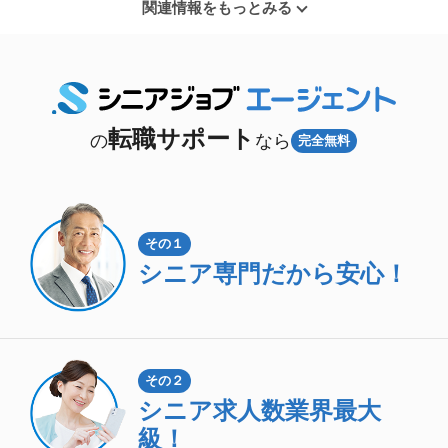
関連情報をもっとみる
転職サポート
の
なら
完全無料
その１
シニア専門
だから安心！
その２
シニア求人数
業界最大
級！