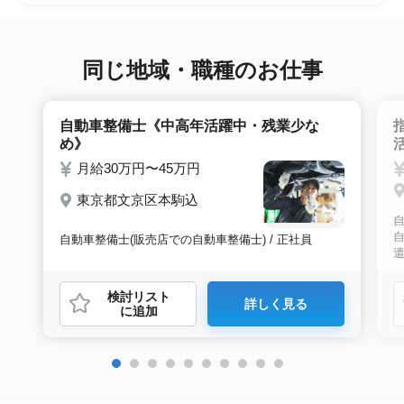
望条件沿った求人をご案内させて頂きます。面
接調整や入社時の条件交渉など最後まで入社の
サポートをいたします。
同じ地域・職種のお仕事
自動車整備士《中高年活躍中・残業少な
め》
月給30万円〜45万円
東京都文京区本駒込
自
自動車整備士(販売店での自動車整備士) / 正社員
検討リスト
詳しく見る
に追加