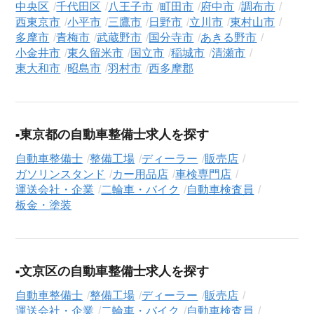
中央区
千代田区
八王子市
町田市
府中市
調布市
シニアジョブエージェントでは、豊富な求人情報の中から、あ
西東京市
小平市
三鷹市
日野市
立川市
東村山市
なたの希望に合ったお仕事を簡単に見つけられます。雇用形態
多摩市
青梅市
武蔵野市
国分寺市
あきる野市
（
正社員
、
契約社員
、
アルバイト・パート
）や、勤務地、年
小金井市
東久留米市
国立市
稲城市
清瀬市
東大和市
昭島市
羽村市
西多摩郡
収・時給・日給、さらに
週休2日制
、
駅近
、
寮・社宅あり
といっ
たこだわり条件での絞り込み検索も可能です。
この販売店・二輪車・バイク・自動車検査員の求人にご興味を
お持ちの方はもちろん、「まずは相談から始めたい」という方
東京都の自動車整備士求人を探す
も、ぜひお気軽に
転職支援サービス（無料）
にお申し込みくだ
自動車整備士
整備工場
ディーラー
販売店
さい。
ガソリンスタンド
カー用品店
車検専門店
運送会社・企業
二輪車・バイク
自動車検査員
板金・塗装
文京区の自動車整備士求人を探す
自動車整備士
整備工場
ディーラー
販売店
運送会社・企業
二輪車・バイク
自動車検査員