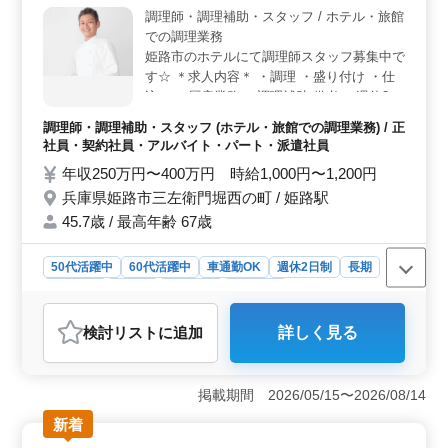
調理師・調理補助・スタッフ / ホテル・旅館
す。
での調理業務
姫路市のホテルにて調理師スタッフ募集中で
す☆ ＊求人内容＊ ・調理 ・盛り付け ・仕
込み ・厨房業務 ・調理補助 備考 ・週休2日
制 ・社会保険完備 ・勤務時間応相談 ・50
調理師・調理補助・スタッフ (ホテル・旅館での調理業務) / 正
代、60代の採用実績あり 今まで培ってきた
社員・契約社員・アルバイト・パート・派遣社員
経験を若手に教えていきませんか？ ご応募
年収250万円〜400万円 時給1,000円〜1,200円
お待ちしております。
兵庫県姫路市三左衛門堀西の町 / 姫路駅
45.7歳 / 最高年齢 67歳
50代活躍中
60代活躍中
車通勤OK
週休2日制
長期
女性歓迎
正社員
契約社員
派遣社員
アルバイト・パート
調理師・調理補助・スタッフ
検討リスト
に追加
詳しく見る
おすすめポイント
＜勤務環境＞ 姫路市のホテルで調理師スタッフ募
集！ 充実した福利厚生で、社会保険完備です。 経験
掲載期間 2026/05/15〜2026/08/14
豊富な50代、60代の方も活躍中。若手に経験を伝えるチ
新着
ャンスです。 ＜ワークライフバランス＞ 週3〜6日
勤務で、時間外勤務も月10〜20時間程度。 ワークライ