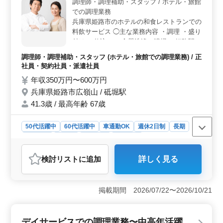
調理師・調理補助・スタッフ / ホテル・旅館
収280万円〜380万円、時給1,000円〜1,200円の給与体
での調理業務
系。雇用保険、労災保険、健康保険、厚生年金の社会保
兵庫県姫路市のホテルの和食レストランでの
険も完備されており、安定して長期的に働ける環境が整
料飲サービス ◯主な業務内容 ・調理 ・盛り
っています。
付け ・仕込み ・食器洗浄、清掃 ＊姫路駅よ
りシャトルバスの運行があります。通勤用に
調理師・調理補助・スタッフ (ホテル・旅館での調理業務) / 正
もご利用いただけます。 ＊出勤日数、勤務
社員・契約社員・派遣社員
時間については相談に応じます。 現在60歳
年収350万円〜600万円
以上のベテラン料理人も活躍中。 今までの
兵庫県姫路市広嶺山 / 砥堀駅
経験を活かして、厨房で活躍してみません
か？
41.3歳 / 最高年齢 67歳
50代活躍中
60代活躍中
車通勤OK
週休2日制
長期
女性歓迎
正社員
契約社員
派遣社員
調理師・調理補助・スタッフ
検討リスト
に追加
詳しく見る
おすすめポイント
＜調理経験を活かせる職場＞ 調理経験が1年以上あれ
ば、これまでのスキルを十分に発揮できるポジションで
掲載期間 2026/07/22〜2026/10/21
す。和食レストランでのサービス業務を通じて、料理の
技術やお客様へのサービススキルをさらに磨くことがで
きます。 ＜働きやすい職場環境＞ 姫路駅からシャ
デイサービスでの調理業務〜中高年活躍