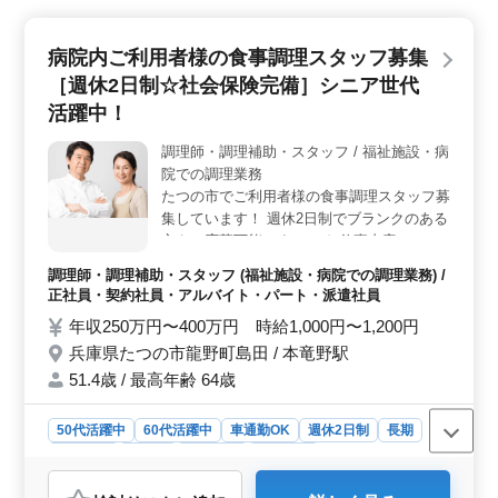
厚生の充実＞ 社会保険完備をはじめ、福利厚生が整っ
ており、長期的に安心して勤務できます。安定した働き
病院内ご利用者様の食事調理スタッフ募集
方を求める方に最適です。 ＜働きやすい環境＞ 週
［週休2日制☆社会保険完備］シニア世代
休2日制で、車通勤が可能な点も魅力。調理経験3年以上
ある方であれば、スキルを活かして即戦力として活躍で
活躍中！
きます。
調理師・調理補助・スタッフ / 福祉施設・病
院での調理業務
たつの市でご利用者様の食事調理スタッフ募
集しています！ 週休2日制でブランクのある
方もご応募可能です！ 〜お仕事内容〜 ＊調
理 ＊調理補助 ＊盛り付け 〜ポイント！〜
調理師・調理補助・スタッフ (福祉施設・病院での調理業務) /
・週休2日制 ・社会保険完備 ・勤務時間応
正社員・契約社員・アルバイト・パート・派遣社員
相談 ・50代、60代の採用実績あり まずお気
年収250万円〜400万円 時給1,000円〜1,200円
軽にお問い合わせください♪
兵庫県たつの市龍野町島田 / 本竜野駅
51.4歳 / 最高年齢 64歳
50代活躍中
60代活躍中
車通勤OK
週休2日制
長期
女性歓迎
正社員
契約社員
派遣社員
アルバイト・パート
調理師・調理補助・スタッフ