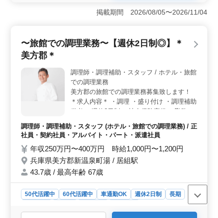
給されるため、安定した収入が確保できます。昇給制度
掲載期間 2026/08/05〜2026/11/04
もあり、努力や成果が反映される環境です。雇用・労
災・健康・厚生の保険も完備されています。 ＜通勤
と勤務環境＞ マイカー通勤が可能で、交通のストレス
〜旅館での調理業務〜【週休2日制◎】＊
が軽減されます。残業が少なく、週休二日制でプライベ
美方郡＊
ートも充実。就業時間が選べるため、自分のライフスタ
イルに合わせた働き方が可能です。通勤手当の支給もあ
調理師・調理補助・スタッフ / ホテル・旅館
り、経済的な負担が軽減されます。 ＜年齢と経験
での調理業務
＞ シニア世代の方も活躍しており、長年の経験が活か
せる職場です。調理経験が1年以上あれば、特別な資格は
美方郡の旅館での調理業務募集致します！
必要なく、幅広い年齢層が働きやすい環境が整っていま
＊求人内容＊ ・調理 ・盛り付け ・調理補助
す。経験を活かしつつ、新たなスキルも身につけられる
備考 ・週休2日制 ・社会保険完備 ・勤務時
チャンスです
間応相談 ・50代、60代の採用実績あり ブラ
調理師・調理補助・スタッフ (ホテル・旅館での調理業務) / 正
ンクのある方もご応募可能！ まずお気軽に
社員・契約社員・アルバイト・パート・派遣社員
お問い合わせください◎
年収250万円〜400万円 時給1,000円〜1,200円
兵庫県美方郡新温泉町湯 / 居組駅
43.7歳 / 最高年齢 67歳
50代活躍中
60代活躍中
車通勤OK
週休2日制
長期
女性歓迎
正社員
契約社員
派遣社員
アルバイト・パート
調理師・調理補助・スタッフ