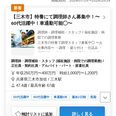
掲載期間 2026/07/15〜2026/10/14
したい方におすすめです。固定シフトの相談も可能なの
新着
で、ライフスタイルに合わせた働き方が実現できま
す。 ＜経験を活かして長期勤務可能＞ 調理経験が1
【三木市】特養にて調理師さん募集中！〜
年以上あれば応募でき、栄養士の管理のもとで調理業務
60代活躍中！車通勤可能◯〜
を行うため、福祉施設での経験を活かしながら、安心し
て働けます。無理なく長期的に働ける環境が整っていま
調理師・調理補助・スタッフ / 福祉施設・病
す。 ＜50代以上も活躍中・通勤便利＞ 50代、60代
院での調理業務
の方も多く活躍しており、経験を持つ方が優遇される職
場です。また、車通勤が可能で無料駐車場も完備されて
三木市の特養で調理スタッフ募集中◯ 〜お
いるため、通勤もスムーズです。通勤手当も支給され、
仕事内容〜 ・調理 ・盛り付け ・仕込み ・
アクセスの良さも魅力です。
調理補助 〜備考〜 ・週休2日制 ・社会保険
完備 ・車通勤可能◯ ・50代、60代の採用実
調理師・調理補助・スタッフ (福祉施設・病院での調理業務) /
績あり 今まで培ってきた経験を若手に教え
正社員・契約社員・アルバイト・パート・派遣社員
ていきませんか？ まずお気軽にお問い合わ
年収250万円〜400万円 時給1,000円〜1,200円
せください！
兵庫県三木市加佐 / 三木駅
47.4歳 / 最高年齢 67歳
50代活躍中
60代活躍中
車通勤OK
週休2日制
長期
女性歓迎
正社員
契約社員
派遣社員
アルバイト・パート
調理師・調理補助・スタッフ
検討リスト
に追加
詳しく見る