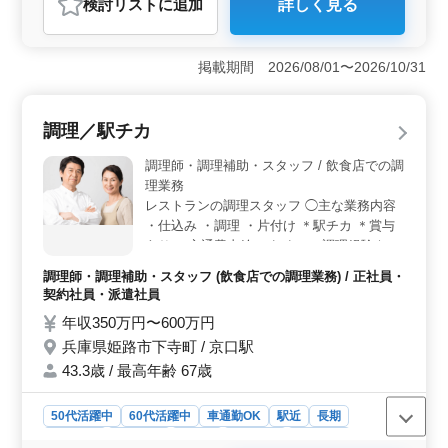
検討リスト
に追加
詳しく見る
おすすめポイント
＜シニア世代活躍中＞ たつの市の病院で食事調理スタ
ッフ募集中。 シニア世代活躍中の職場で、安心のお仕
掲載期間 2026/08/01〜2026/10/31
事です。 ＜多彩な雇用形態＞ 正社員、契約社員、
アルバイト・パート、派遣社員と幅広い雇用形態から選
べます。ブランクのある方も歓迎します。 ＜調理経
調理／駅チカ
験者募集＞ 調理経験3年以上の方を募集します。 週休
2日制、社会保険完備など福利厚生面も充実しておりま
調理師・調理補助・スタッフ / 飲食店での調
す。
理業務
レストランの調理スタッフ ◯主な業務内容
・仕込み ・調理 ・片付け ＊駅チカ ＊賞与
あり ＊交通費支給 これまでの調理経験を存
分に発揮できる職場です！ 磨いてきた技術
調理師・調理補助・スタッフ (飲食店での調理業務) / 正社員・
をぜひ発揮してください！
契約社員・派遣社員
年収350万円〜600万円
兵庫県姫路市下寺町 / 京口駅
43.3歳 / 最高年齢 67歳
50代活躍中
60代活躍中
車通勤OK
駅近
長期
女性歓迎
男性歓迎
正社員
契約社員
派遣社員