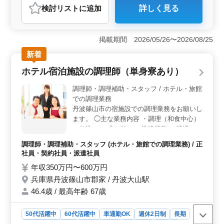
検討リスト
に追加
詳しく見る
おすすめポイント
＜ワークライフバランス＞ 週休2日制を採用しており、
仕事とプライベートのバランスを大切にしながら働ける
掲載期間 2026/05/26〜2026/08/25
環境です。長期勤務が可能で、安定して働きたい方に適
新着
しています。 ＜幅広い年齢層が活躍中＞ 50代、60
代の採用実績があり、ブランクのある方も歓迎で、経験
ホテル宿泊施設の調理師（単身寮あり）
を活かして再びキャリアを築きたい方にも最適です。年
齢を問わず活躍できる職場です。 ＜充実した福利厚
調理師・調理補助・スタッフ / ホテル・旅館
生＞ 社会保険完備で、福利厚生面も充実しておりま
での調理業務
す。 また、車通勤が可能で通勤の利便性も高いです。
丹波篠山市の宿施設での調理業務をお願いし
ます。 ◯主な業務内容 ・調理（和食中心）
・仕込み ・盛り付け ・洗浄業務 ・清掃 な
ど 調理経験1年〜料理長候補まで幅広い人材
調理師・調理補助・スタッフ (ホテル・旅館での調理業務) / 正
を募集しています。 和食調理経験がある
社員・契約社員・派遣社員
方、資格をお持ちの方のご応募をお待ちして
年収350万円〜600万円
います。 職場は、50歳以上のベテランが多
兵庫県丹波篠山市郡家 / 丹波大山駅
く働きやすい職場となっています。 アット
ホームな職場で、今までのスキルを活かしま
46.4歳 / 最高年齢 67歳
せんか？ ☆ブランクOK ☆賞与あり ☆単身
寮あり ☆マイカー通勤OK ☆60代も活躍中
50代活躍中
60代活躍中
車通勤OK
週休2日制
長期