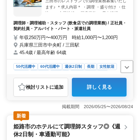
三田市のレストランでの調理業務募集いたし
ます♪ ＊求人内容＊ ・調理 ・盛り付け ・仕
込み ・食器洗浄 ・厨房業務 ・店内清掃 ・
調理補助 〜ポイント！〜 ・週休2日制 ・社
調理師・調理補助・スタッフ (飲食店での調理業務) / 正社員・
会保険完備 ・勤務時間応相談 ・50代、60代
契約社員・アルバイト・パート・派遣社員
の採用実績あり 今まで培ってきた経験を若
年収250万円〜400万円 時給1,000円〜1,200円
手に教えていきませんか？ まずお気軽にお
兵庫県三田市中央町 / 三田駅
問い合わせください♪
45.4歳 / 最高年齢 64歳
50代活躍中
60代活躍中
週休2日制
長期
女性歓迎
正社員
契約社員
派遣社員
アルバイト・パート
調理師・調理補助・スタッフ
検討リスト
に追加
詳しく見る
おすすめポイント
＜シニア世代活躍中＞ この求人は、シニア世代の方に
特におすすめです。兵庫県三田市の串カツレストランで
掲載期間 2026/05/25〜2026/08/24
の勤務で、50代や60代の方が活躍中の職場です。 ＜
新着
週休2日制＞ 週休2日制で、勤務時間も応相談。 社会
保険も完備され、福利厚生面も充実しております。
姫路市のホテルにて調理師スタッフ◎《週
＜経験を活かす＞ 経験豊富なシニアの方には、その経
休2日制・車通勤可能》
験を活かし、さらに若手スタッフに経験を教える機会も
あります。今まで培ってきたスキルを活かし活躍できま