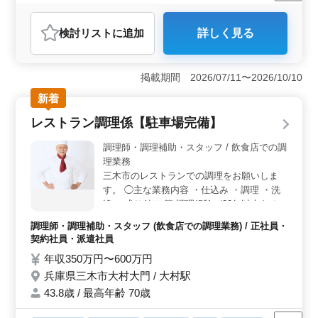
正社員
契約社員
派遣社員
アルバイト・パート
調理師・調理補助・スタッフ
検討リスト
に追加
詳しく見る
おすすめポイント
＜中高年活躍中＞ シニア世代活躍中の職場で経験を存
分に活かせます。 調理経験3年以上の方募集。ブランク
掲載期間 2026/07/11〜2026/10/10
のある方もOK。培った技術や知識を存分に発揮し、仕事
新着
に取り組めます。 ＜働きやすい環境＞ 4週8休シフ
ト制での勤務なので、お休みもしっかり取れます。 働
レストラン調理係【駐車場完備】
きやすく、長期間の勤務が可能な環境です。 ＜福利
厚生が充実＞ 社会保険完備など、福利厚生面も充実し
調理師・調理補助・スタッフ / 飲食店での調
ています。 安心して働ける環境を整えています。
理業務
三木市のレストランでの調理をお願いしま
す。 ◯主な業務内容 ・仕込み ・調理 ・洗
浄 ・盛り付け 等 調理経験が20年以上ある方
は優遇します。 ブランクがあっても丁寧に
調理師・調理補助・スタッフ (飲食店での調理業務) / 正社員・
レクチャーしますので、安心してください。
契約社員・派遣社員
年収350万円〜600万円
兵庫県三木市大村大門 / 大村駅
43.8歳 / 最高年齢 70歳