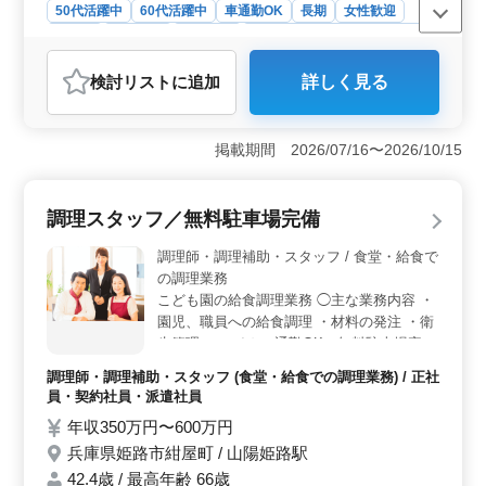
50代活躍中
60代活躍中
車通勤OK
長期
女性歓迎
正社員
契約社員
派遣社員
調理師・調理補助・スタッフ
おすすめポイント
検討リスト
に追加
詳しく見る
＜シニア活躍＞ レストラン調理係として、50代・60代
の方が多く活躍しています。これまでの調理経験を活か
し、仕込み、調理、盛り付けなどの業務を担当していた
掲載期間 2026/07/16〜2026/10/15
だきます。特に洋食レストランやゴルフ場の飲食施設で
の経験がある方はスムーズに業務に馴染めます。 ＜
安定した収入と福利厚生＞ 年収350万円〜600万円と安
調理スタッフ／無料駐車場完備
定した収入が得られ、賞与も年2回支給されます。さら
に、各種保険などの福利厚生が充実しています。長期的
調理師・調理補助・スタッフ / 食堂・給食で
な雇用と安心して働ける環境が整っています。 ＜働
の調理業務
きやすい環境＞ 無料駐車場があり、マイカー通勤が可
こども園の給食調理業務 ◯主な業務内容 ・
能です。また休暇制度も整っており、プライベートの時
園児、職員への給食調理 ・材料の発注 ・衛
間も大切にできます。シニア世代の知識と技術を活か
生管理 ＊マイカー通勤OK（無料駐車場完
し、レストランでやりがいのある仕事に取り組むことが
できます。
備） ＊交通費支給 ＊駅チカ ＊残業なし こ
調理師・調理補助・スタッフ (食堂・給食での調理業務) / 正社
れから共に働いてみませんか？ 即戦力とし
員・契約社員・派遣社員
て実力を活かせるお仕事です！
年収350万円〜600万円
兵庫県姫路市紺屋町 / 山陽姫路駅
42.4歳 / 最高年齢 66歳