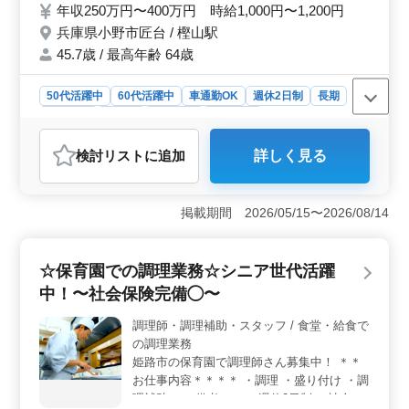
年収250万円〜400万円 時給1,000円〜1,200円
兵庫県小野市匠台 / 樫山駅
45.7歳 / 最高年齢 64歳
50代活躍中
60代活躍中
車通勤OK
週休2日制
長期
女性歓迎
正社員
契約社員
派遣社員
アルバイト・パート
調理師・調理補助・スタッフ
検討リスト
に追加
詳しく見る
おすすめポイント
＜働きやすさ＞ 週休2日制で、勤務時間も相談可能。ラ
イフスタイルに合わせた柔軟な働き方もでき、プライベ
掲載期間 2026/05/15〜2026/08/14
ートとのバランスを重視する方に最適です。 ＜キャ
リア形成＞ 50代、60代の採用実績あり。豊富な経験を
持つ方が若手にその知識を伝える機会もあります。スキ
☆保育園での調理業務☆シニア世代活躍
ルアップができます。 ＜福利厚生＞ 社会保険完備
中！〜社会保険完備◯〜
など、福利厚生が整っており、長期的に就業できる安心
のサポート体制があります。
調理師・調理補助・スタッフ / 食堂・給食で
の調理業務
姫路市の保育園で調理師さん募集中！ ＊＊
お仕事内容＊＊＊＊ ・調理 ・盛り付け ・調
理補助 ＊＊備考＊＊ ・週休2日制 ・社会保