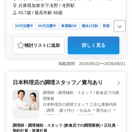
兵庫県加東市下滝野 / 滝野駅
ださい♪
43.7歳 / 最高年齢 66歳
50代活躍中
60代活躍中
車通勤OK
週休2日制
長期
女性歓迎
正社員
契約社員
派遣社員
アルバイト・パート
調理師・調理補助・スタッフ
検討リスト
に追加
詳しく見る
おすすめポイント
＜勤務環境＞ 正社員、契約社員、アルバイト、派遣社
員と、複数の雇用形態から選べます。社会保険も完備さ
掲載期間 2026/05/22〜2026/08/21
れており、安心して働けます。 ＜中高年活躍中＞
中高年の方々が活躍中で、50代、60代の採用実績がある
職場です。 年齢に関係なく歓迎され、ブランクのある
日本料理店の調理スタッフ／賞与あり
方も応募可能です。 ＜業務内容＞ 調理、盛り付
け、仕込み、食器洗浄、厨房業務、店内清掃、調理補助
調理師・調理補助・スタッフ / 飲食店での調
など、多岐にわたる業務があり、経験・スキルを活かせ
理業務
ます。
日本料理店の調理スタッフ ◯主な業務内容
・調理 ・盛り付け ・仕込み ＊賞与あり ＊
交通費支給 ベテラン和食調理スタッフを募
集します。 シニアが経験を活かし活躍する
調理師・調理補助・スタッフ (飲食店での調理業務) / 正社員・
職場です。
契約社員・派遣社員