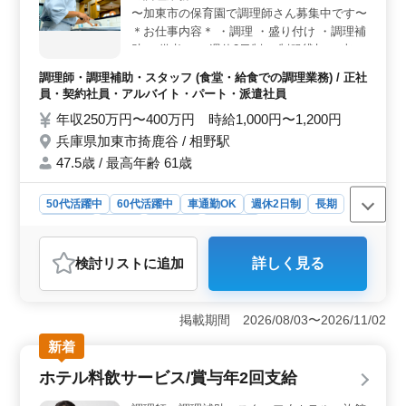
利便性も高い点が魅力です。
〜加東市の保育園で調理師さん募集中です〜
＊お仕事内容＊ ・調理 ・盛り付け ・調理補
助 ＊備考＊ ・週休2日制 ・制服貸与 ・車通
勤可能◯ ブランクのある方もご応募可能！
調理師・調理補助・スタッフ (食堂・給食での調理業務) / 正社
皆様からのご応募お待ちしております！
員・契約社員・アルバイト・パート・派遣社員
年収250万円〜400万円 時給1,000円〜1,200円
兵庫県加東市掎鹿谷 / 相野駅
47.5歳 / 最高年齢 61歳
50代活躍中
60代活躍中
車通勤OK
週休2日制
長期
女性歓迎
正社員
契約社員
派遣社員
アルバイト・パート
調理師・調理補助・スタッフ
検討リスト
に追加
詳しく見る
おすすめポイント
＜シニア世代歓迎＞ 兵庫県加東市の保育園で調理師を
募集中。 50代、60代のシニア世代が活躍しています。
掲載期間 2026/08/03〜2026/11/02
調理経験3年以上あれば、ブランクがある方も歓迎してお
新着
り、経験を生かし活躍するチャンスがあります。 ＜
働きやすい環境＞ 週休2日制です。車通勤が可能で、通
ホテル料飲サービス/賞与年2回支給
勤の利便性も高く、制服も貸与されるため、働く上での
負担が少ない点が魅力です。 ＜安定した待遇＞ 年