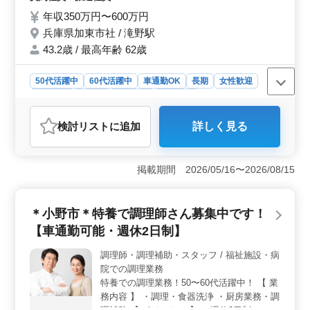
年収350万円〜600万円
兵庫県加東市社 / 滝野駅
43.2歳 / 最高年齢 62歳
50代活躍中
60代活躍中
車通勤OK
長期
女性歓迎
男性歓迎
正社員
契約社員
派遣社員
調理師・調理補助・スタッフ
検討リスト
に追加
詳しく見る
おすすめポイント
＜経験を活かせる和食の現場＞ 調理・盛り付け・仕込
みに携わり、和食の基礎から応用まで幅広い技術を発揮
掲載期間 2026/05/16〜2026/08/15
できる環境です。1年以上の調理経験があれば年齢を気に
せず挑戦可能。ベテランとして培ってきた技術や力を存
分に活かせます。 ＜安定した待遇と働きやすさ＞
＊小野市＊特養で調理師さん募集中です！
賞与あり、交通費支給、社会保険完備で安心して長期的
【車通勤可能・週休2日制】
に勤務できます。車通勤もできるため、通勤面の負担も
軽減できます。腰を据えて働きたい方に適した環境で
調理師・調理補助・スタッフ / 福祉施設・病
す。 ＜シニア世代が活躍する職場環境＞ 経験を活
院での調理業務
かしてシニアが活躍中です。培ってきたスキルを活かせ
るため、新しい職場でも安心してスタートできます。
特養での調理業務！50〜60代活躍中！ 【 業
務内容 】 ・調理・食器洗浄 ・厨房業務・調