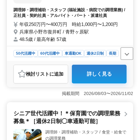
理補助 【 ポイント！ 】 ・週休2日制 ・社
会保険完備◎ ・車通勤可能！ ブランクのあ
調理師・調理補助・スタッフ (福祉施設・病院での調理業務) /
る方もご応募可能！！ 皆様からのご応募お
正社員・契約社員・アルバイト・パート・派遣社員
待ちしております！
年収250万円〜400万円 時給1,000円〜1,200円
兵庫県小野市復井町 / 青野ヶ原駅
48.5歳 / 最高年齢 57歳
50代活躍中
60代活躍中
車通勤OK
週休2日制
長期
女性歓迎
正社員
契約社員
派遣社員
アルバイト・パート
調理師・調理補助・スタッフ
検討リスト
に追加
詳しく見る
おすすめポイント
＜週休2日制でのバランスの取れた勤務体系＞ この小野
市の特別養護老人ホームでは、週休2日制を採用してお
掲載期間 2026/08/03〜2026/11/02
り、スタッフのワークライフバランスを重視していま
す。長期にわたって安定して働くことができる環境が整
えられています。 ＜経験を活かせる職場＞ 調理経
シニア世代活躍中！＊保育園での調理業務
験3年以上の方を募集しており、50代、60代のシニア世代
募集＊［週休2日制◯車通勤可能］
が活躍中です。ブランクがある方も応募可能で、これま
での経験を活かして、新たな環境での業務に挑戦できま
調理師・調理補助・スタッフ / 食堂・給食で
す。 ＜安定した労働条件＞ 社会保険完備など、福
の調理業務
利厚生面も充実しております。車通勤も可能で、通勤の