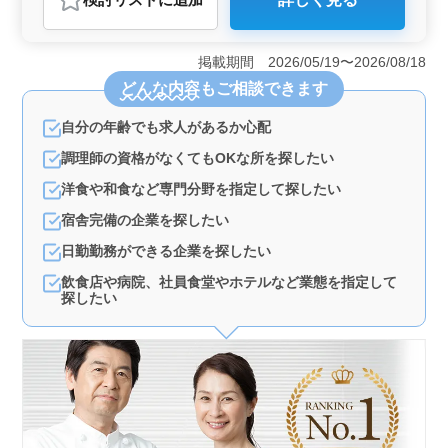
おすすめポイント
＜豊富な福利厚生と安定した収入＞ この求人では年収
350万円〜600万円と幅広く、経験やスキルに応じた給与
掲載期間 2026/05/19〜2026/08/18
が支給されます。賞与制度もあり、最大113万円と高い水
どんな内容
もご相談できます
準です。さらに、通勤手当や社会保険など福利厚生も充
実しており、安心して長期的に働けます。また、社員研
自分の年齢でも求人があるか心配
修旅行が年1回実施され、スタッフ同士の交流も深められ
ます。 ＜宿舎完備で生活の心配不要＞ 宿舎が単身
調理師の資格がなくてもOKな所を探したい
用と世帯用で完備されているため、遠方からの転職希望
者も安心して応募できます。家賃や通勤の負担を軽減で
洋食や和食など専門分野を指定して探したい
きるため、生活面でのストレスが少なく、仕事に集中で
宿舎完備の企業を探したい
きます。また、駐車場も完備されており、車通勤も可能
です。城崎温泉というリラックスできる環境で、新しい
日勤勤務ができる企業を探したい
生活をスタートさせるのに最適な求人です。 ＜経験
飲食店や病院、社員食堂やホテルなど業態を指定して
を活かせるやりがいのある業務＞ 旅館での和食調理業
探したい
務が主な内容で、会席料理や創作料理、披露宴料理を手
掛けるため、調理経験を活かしてさらなるスキルアップ
が可能です。ベテラン層も活躍しており、調理経験1年以
上で応募可能です。調理や仕込み、盛り付けなど幅広い
業務を担当し、クリエイティブな料理に挑戦できる職場
です。