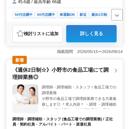
45.6歳 / 最高年齢 66歳
50代活躍中
60代活躍中
車通勤OK
駅近
週休2日制
長期
女性歓迎
正社員
契約社員
派遣社員
アルバイト・パート
調理師・調理補助・スタッフ
検討リスト
に追加
詳しく見る
おすすめポイント
＜働きやすさ＞ 週休2日制で、勤務時間も相談可能。長
期で安定して働ける環境が整っています。また、駅近で
掲載期間 2026/05/15〜2026/08/14
車通勤もOKなので、通勤の便利さも魅力です。 ＜中
新着
高年の活躍＞ 50代、60代の採用実績があり、年齢を気
にせず活躍できる環境です。これまでの経験を活かし、
《週休2日制☆》小野市の食品工場にて調
若手への知識伝承をもできる職場です。 ＜待遇面
理師業務◎
＞ 社会保険完備で、年収280万円～380万円の給与で
す。通勤手当の実費支給もあり、安心して働ける環境が
調理師・調理補助・スタッフ / 食品工場での
整っています。
調理業務
小野市の食品工場で調理師業務できる方募集
致します◎ ＊求人内容＊ ・調理 ・調理補助
備考 ・週休2日制 ・社会保険完備 ・勤務時
間応相談 ・50代、60代の採用実績あり 今ま
調理師・調理補助・スタッフ (食品工場での調理業務) / 正社
で培ってきた経験を若手に教えていきません
員・契約社員・アルバイト・パート・派遣社員
か？ ご応募お待ちしております☆