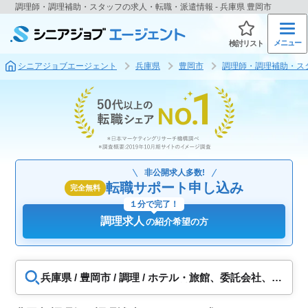
調理師・調理補助・スタッフの求人・転職・派遣情報 - 兵庫県 豊岡市
メニュー
検討リスト
シニアジョブエージェント
兵庫県
豊岡市
調理師・調理補助・ス
非公開求人多数!
転職サポート申し込み
完全無料
１分で完了！
調理求人
の紹介希望の方
兵庫県 / 豊岡市 / 調理 / ホテル・旅館、委託会社、食
堂・給食調理、福祉施設・病院調理、飲食店、食品
工場