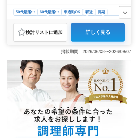
50代活躍中
60代活躍中
車通勤OK
駅近
長期
残業なし・少なめ
女性歓迎
男性歓迎
正社員
契約社員
派遣社員
調理師・調理補助・スタッフ
検討リスト
に追加
詳しく見る
おすすめポイント
＜働きやすい環境＞ 残業なしの勤務で、決まった時間
帯で働きやすい環境です。日曜・祝日休みがあり、生活
掲載期間 2026/06/08〜2026/09/07
リズムを整えながら長期的に勤務できます。 ＜経験
を活かせる＞ こども園の給食調理や栄養計算業務を担
当します。これまでの調理経験を活かし、子どもたちの
食事を支える仕事で力を発揮できます。 ＜通勤＋待
遇充実＞ 無料駐車場完備でマイカー通勤が可能なため
通勤しやすい環境です。交通費支給や社会保険など福利
厚生も整っており、安心して長く働ける環境です。