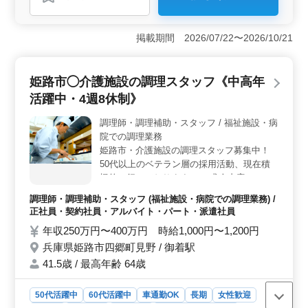
おすすめポイント
＜経験者優遇＞ 特養での調理スタッフ求人！ 経験豊
富な50代、60代も活躍中です。 社会保険完備、休日充
掲載期間 2026/07/22〜2026/10/21
実の週2日休み制で安心して勤務できます。 ＜業務内
容＞ 経験を活かし、若手に指導しませんか？ 調理、
盛り付け、仕込みなど多彩な業務をおまかせしま
姫路市◯介護施設の調理スタッフ《中高年
す。 ＜アクセス便利＞ 兵庫県三木市のこの施設
活躍中・4週8休制》
は、車通勤可で通勤ラクラク！ 安心して業務に専念で
きます。
調理師・調理補助・スタッフ / 福祉施設・病
院での調理業務
姫路市・介護施設の調理スタッフ募集中！
50代以上のベテラン層の採用活動、現在積
極的に行っております。 ＊求人内容＊ ・調
理 ・盛り付け ・食器洗浄 ・厨房業務 ・調
調理師・調理補助・スタッフ (福祉施設・病院での調理業務) /
理補助 ＊備考＊ ・4週8休制(シフト制) ・マ
正社員・契約社員・アルバイト・パート・派遣社員
イカー通勤OK！ ・社会保険完備 培ってき
年収250万円〜400万円 時給1,000円〜1,200円
た経験を活かし、活躍してみませんか？ ブ
兵庫県姫路市四郷町見野 / 御着駅
ランクのある方もご応募可能！ まずお気軽
にお問い合わせください。
41.5歳 / 最高年齢 64歳
50代活躍中
60代活躍中
車通勤OK
長期
女性歓迎