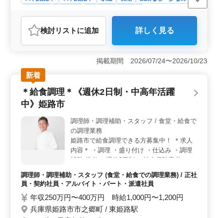
より支給 業務内容、勤務体系に希望があれ
女性歓迎
派遣社員
アルバイト・パート
ば相談に応じます。 ライフスタイルに合っ
調理師・調理補助・スタッフ
た働き方も可能です！
検討リスト
に追加
詳しく見る
おすすめポイント
＜職場環境の魅力＞ 兵庫県姫路市の飲食店で、駅近で
通勤に便利な立地です。ユニフォームが貸与され、ワイ
掲載期間 2026/07/24〜2026/10/23
ン勉強会やレクリエーションなどの楽しみもあるため、
新着
働きやすい環境が整っています。 ＜柔軟な勤務形態
＞ アルバイト・パート・派遣社員のいずれも募集して
＊給食調理＊《週休2日制・中高年活躍
おり、週3〜5日のシフト制で働けます。就業時間も10時
中》姫路市
00分〜22時00分の間で相談に応じるため、自分のライフ
スタイルに合わせた働き方が可能です。 ＜待遇・福
調理師・調理補助・スタッフ / 食堂・給食で
利厚生＞ 時給1,200円〜1,600円で、業績に応じて賞与
の調理業務
も支給されます。雇用・労災・健康・厚生保険も完備さ
れており、福利厚生が充実しています。
姫路市で給食調理できる方募集中！ ＊求人
内容＊ ・調理 ・盛り付け ・仕込み ・調理
補助 備考 ・週休2日制 ・社会保険完備 ・勤
務時間応相談 ・50代、60代の採用実績あり
調理師・調理補助・スタッフ (食堂・給食での調理業務) / 正社
今まで培ってきた経験を若手に教えていきま
員・契約社員・アルバイト・パート・派遣社員
せんか？ ご応募お待ちしております♪
年収250万円〜400万円 時給1,000円〜1,200円
兵庫県姫路市市之郷町 / 東姫路駅