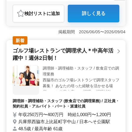
残業なし・少なめ
寮・社宅あり
女性歓迎
正社員
契約社員
派遣社員
調理師・調理補助・スタッフ
検討リスト
に追加
詳しく見る
おすすめポイント
＜豊富な経験を活かせる職場＞ 50代や60代のベテラン
スタッフが多数活躍しており、アットホームな環境で働
掲載期間 2026/06/05〜2026/09/04
きやすい職場です。和食中心の調理経験を活かし、調理
新着
業務から料理長候補としてキャリアを築けるチャンスが
あります。 ＜福利厚生充実＞ 単身用の寮が完備さ
ゴルフ場レストランで調理求人＊中高年活
れており、遠方からの転職希望者にも適した環境です。
躍中！週休2日制！
年収350万円以上と待遇も充実しており、賞与も年2回支
給されるため、安心して働けます。 ＜柔軟な働き方
調理師・調理補助・スタッフ / 飲食店での調
が可能＞ 週休二日制で、シフトにより休暇も取得しや
理業務
すい環境です。また、残業は月10時間程度と少なく、プ
ライベートも大切にできます。車通勤も可能で、通勤面
西脇市のゴルフ場レストランで調理スタッフ
でもストレスフリーな環境が整っています。
募集！ あなたの培った経験を活かせる場
所！ ［お仕事内容］ ・調理 ・調理補助 ・
食器洗浄 ＊＊備考＊＊ ・週休2日制 ・社会
調理師・調理補助・スタッフ (飲食店での調理業務) / 正社員・
保険完備 ・50代、60代の採用実績あり 皆様
契約社員・アルバイト・パート・派遣社員
からのご応募お待ちしております！
年収250万円〜400万円 時給1,000円〜1,200円
兵庫県西脇市上比延町字中山 / 日本へそ公園駅
48.5歳 / 最高年齢 61歳