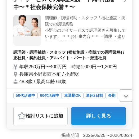
トルバスが運行しており、車通勤も可能なので、アクセ
中〜＊社会保険完備＊〜
スも便利です。また、勤務時間や出勤日数に関しても相
談に応じてくれるため、個々のライフスタイルに合わせ
調理師・調理補助・スタッフ / 福祉施設・病
た働き方ができるのも魅力です。 ＜安定した福利厚
院での調理業務
生と長期的な働き方＞ 年間休日117日としっかり休みを
確保でき、賞与が年2回支給されるため、安定した収入も
小野市のデイサービスで調理師さん募集して
期待できます。現在60代以上のベテランスタッフも活躍
います！ ＊＊お仕事内容＊＊ ・調理 ・盛り
しており、長く働ける職場環境が整っています。
付け ・調理補助 ［ポイント］ ・週休2日制
・車通勤可能 ・社会保険完備 皆様からのご
調理師・調理補助・スタッフ (福祉施設・病院での調理業務) /
応募お待ちしております！！
正社員・契約社員・アルバイト・パート・派遣社員
年収250万円〜400万円 時給1,000円〜1,200円
兵庫県小野市西本町 / 小野駅
48.8歳 / 最高年齢 63歳
50代活躍中
60代活躍中
車通勤OK
週休2日制
長期
女性歓迎
正社員
契約社員
派遣社員
アルバイト・パート
調理師・調理補助・スタッフ
検討リスト
に追加
詳しく見る
おすすめポイント
＜中高年の活躍＞ この職場は中高年の活躍が目立ち、
年齢を重ねた方々が働きやすい環境が整っています。経
掲載期間 2026/05/25〜2026/08/24
験豊富な世代が価値を発揮できる場所です。 ＜福利