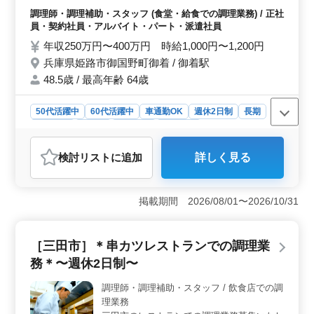
険完備 ・車通勤可能◯ ブランクのある方も
調理師・調理補助・スタッフ (食堂・給食での調理業務) / 正社
ご応募可能！ 皆様からのご応募お待ちして
員・契約社員・アルバイト・パート・派遣社員
おります！
年収250万円〜400万円 時給1,000円〜1,200円
兵庫県姫路市御国野町御着 / 御着駅
48.5歳 / 最高年齢 64歳
50代活躍中
60代活躍中
車通勤OK
週休2日制
長期
女性歓迎
正社員
契約社員
派遣社員
アルバイト・パート
調理師・調理補助・スタッフ
検討リスト
に追加
詳しく見る
おすすめポイント
＜シニア世代活躍中＞ 保育園での調理業務。年齢不問
でシニアの方も活躍中です！ 社会保険完備で安心。車
掲載期間 2026/08/01〜2026/10/31
通勤もOKで便利です。 ＜幅広い雇用形態＞ 正社
員、契約社員、アルバイト・パート、派遣社員と多彩な
雇用形態があり、柔軟な働き方が可能です。 ＜調理
［三田市］＊串カツレストランでの調理業
経験者歓迎＞ 調理経験3年以上の方を募集、ブランクの
務＊〜週休2日制〜
ある方もOKです。 週休2日制でプライベートも充実で
きます。
調理師・調理補助・スタッフ / 飲食店での調
理業務