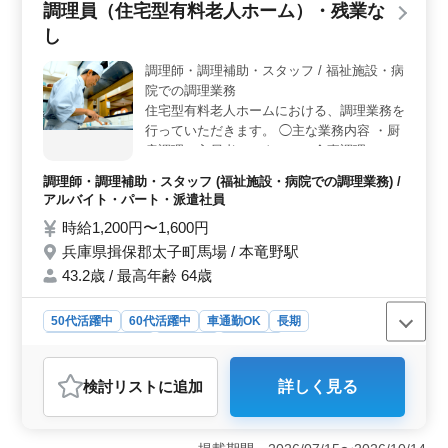
調理員（住宅型有料老人ホーム）・残業な
フバランスの確保もできます。 ＜アクセス便利＞
し
ホテルは姫路市に位置し、姫路駅からのアクセスも可
能。 さらに、車通勤も可能で通勤手当実費支給です。
調理師・調理補助・スタッフ / 福祉施設・病
院での調理業務
住宅型有料老人ホームにおける、調理業務を
行っていただきます。 ◯主な業務内容 ・厨
房調理（入居者、スタッフの食事調理） ・
洗浄業務 ・配膳/下膳 等 栄養士管理の元、
調理師・調理補助・スタッフ (福祉施設・病院での調理業務) /
調理していただきます。 勤務時間は相談に
アルバイト・パート・派遣社員
応じます。 固定シフトも可能です。 無理な
時給1,200円〜1,600円
く長期的に勤めていただける環境です。 ＊
兵庫県揖保郡太子町馬場 / 本竜野駅
資格手当あり ＊50歳以上活躍中 ＊残業なし
43.2歳 / 最高年齢 64歳
50代活躍中
60代活躍中
車通勤OK
長期
残業なし・少なめ
女性歓迎
派遣社員
アルバイト・パート
調理師・調理補助・スタッフ
検討リスト
に追加
詳しく見る
おすすめポイント
＜残業なしで働きやすい環境＞ 残業がなく、無理のな
いシフトで働けるため、ワークライフバランスを大切に