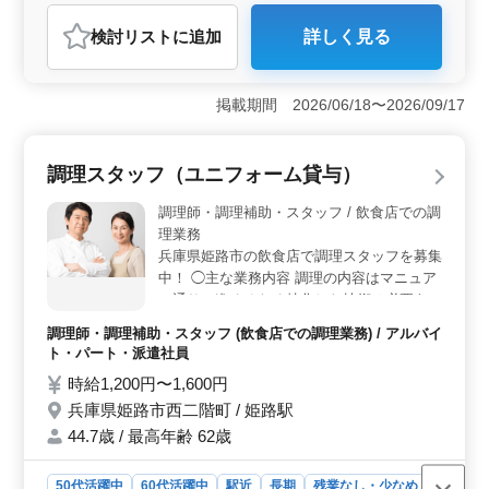
調理師・調理補助・スタッフ
検討リスト
に追加
詳しく見る
おすすめポイント
＜経験を活かせる調理業務＞ 仕込みや調理、片付けな
どを担当します。これまでの調理経験を活かして活躍で
掲載期間 2026/06/18〜2026/09/17
きます。 ＜駅チカで通勤しやすい環境＞ 勤務地は
京口駅から徒歩圏内にあり、通勤の負担を抑えながら勤
務できます。車通勤も可能で、通勤手段を選べま
調理スタッフ（ユニフォーム貸与）
す。 ＜待遇の整った職場＞ 賞与あり、交通費支
給、各種保険完備と待遇面も整っており、長期的に勤務
調理師・調理補助・スタッフ / 飲食店での調
しやすい職場です。
理業務
兵庫県姫路市の飲食店で調理スタッフを募集
中！ ◯主な業務内容 調理の内容はマニュア
ル通りに進めるため特化した技術は必要あり
ません。 ・マニュアルに沿った調理 ・食器
調理師・調理補助・スタッフ (飲食店での調理業務) / アルバイ
洗浄、清掃 ・管理業務、運営業務 ※就業時
ト・パート・派遣社員
間・日数により加入保険は異なります。 ※
時給1,200円〜1,600円
年次有給休暇については採用時付与（付与日
兵庫県姫路市西二階町 / 姫路駅
数は採用月による） ※ユニフォーム貸与 ※
ワイン勉強会あり ※レクリエーションあり
44.7歳 / 最高年齢 62歳
（参加自由） ※試用期間終了時、当社お食
事券（33,000円分支給） ※賞与は、業績に
50代活躍中
60代活躍中
駅近
長期
残業なし・少なめ