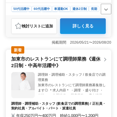
50代活躍中
60代活躍中
車通勤OK
週休2日制
長期
女性歓迎
正社員
契約社員
派遣社員
アルバイト・パート
調理師・調理補助・スタッフ
検討リスト
に追加
詳しく見る
おすすめポイント
＜ゴルフ場での調理のお仕事＞ 兵庫県西脇市のゴルフ
場レストランで調理スタッフを募集しています。中高年
掲載期間 2026/05/21〜2026/08/20
の方々が活躍できる環境で、正社員からアルバイト・パ
新着
ートまで様々な雇用形態が用意されています。 ＜ア
クセス便利＞ 日本へそ公園駅からもアクセス可能で、
加東市のレストランにて調理師業務《週休
車通勤が便利です。通勤ストレスを軽減します。 ＜
2日制・中高年活躍中》
経験者歓迎＞ 調理経験が3年以上あれば応募可能。50代
や60代の方々も活躍中で、経験を活かせる職場です。
調理師・調理補助・スタッフ / 飲食店での調
理業務
加東市のレストランにて調理師業務募集致し
ます◎ ＊求人内容＊ ・調理 ・盛り付け ・
仕込み ・食器洗浄 ・厨房業務 ・店内清掃
・調理補助 備考 ・週休2日制 ・社会保険完
調理師・調理補助・スタッフ (飲食店での調理業務) / 正社員・
備 ・勤務時間応相談 ・50代、60代の採用実
契約社員・アルバイト・パート・派遣社員
績あり 中高年活躍中＊ ブランクのある方も
年収250万円〜400万円 時給1,000円〜1,200円
ご応募可能！ まずお気軽にお問い合わせく