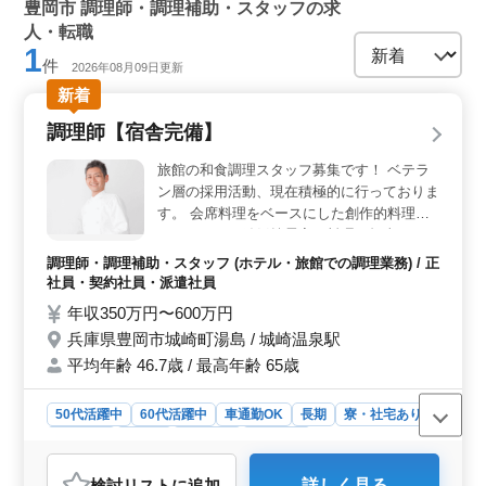
豊岡市 調理師・調理補助・スタッフの求
人・転職
1
件
2026年08月09日更新
新着
調理師【宿舎完備】
旅館の和食調理スタッフ募集です！ ベテラ
ン層の採用活動、現在積極的に行っておりま
す。 会席料理をベースにした創作的料理、
パーティー、結婚披露宴の料理を担当してい
ただきます。 ◯主な業務内容 ・調理 ・盛り
調理師・調理補助・スタッフ (ホテル・旅館での調理業務) / 正
付け ・仕込み ・食器洗浄、清掃 ・厨房業務
社員・契約社員・派遣社員
・調理補助 ＊駐車場完備 ＊制服貸与 ＊社員
年収350万円〜600万円
研修旅行年１回実施 現在50歳以上のベテラ
兵庫県豊岡市城崎町湯島 / 城崎温泉駅
ン料理人も活躍中。 今までの経験を活かし
平均年齢 46.7歳 / 最高年齢 65歳
て、厨房で活躍してみませんか？
50代活躍中
60代活躍中
車通勤OK
長期
寮・社宅あり
女性歓迎
正社員
契約社員
派遣社員
調理師・調理補助・スタッフ
検討リスト
に追加
詳しく見る