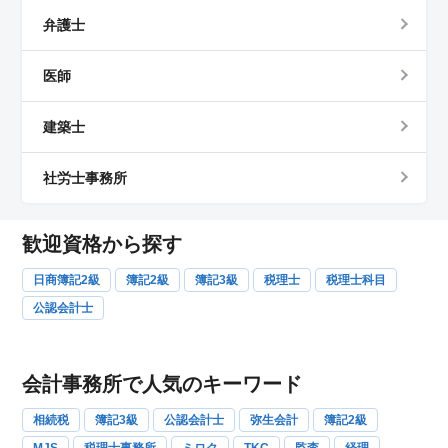
弁護士
医師
建築士
社労士事務所
歓迎資格から探す
日商簿記2級
簿記2級
簿記3級
税理士
税理士科目
公認会計士
会計事務所で人気のキーワード
相続税
簿記3級
公認会計士
弥生会計
簿記2級