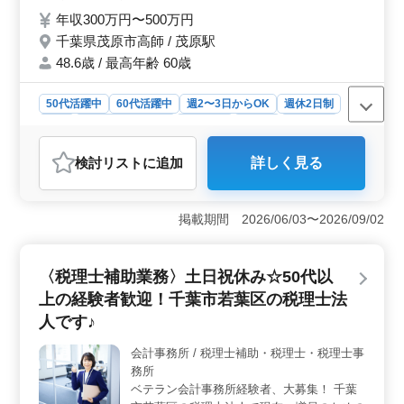
フ活躍中 ・シニア層積極的に採用中 ・2021
年収300万円〜500万円
年に移転したばかりの為キレイなオフィス☆
千葉県茂原市高師 / 茂原駅
経験があれば年齢は関係なし！ 転職活動に
悩んでいる方も、まずはお気軽にご応募下さ
48.6歳 / 最高年齢 60歳
い♪
50代活躍中
60代活躍中
週2〜3日からOK
週休2日制
長期
残業なし・少なめ
女性歓迎
正社員
契約社員
派遣社員
会計事務所
検討リスト
に追加
詳しく見る
おすすめポイント
＜好条件＞ この会計スタッフのポジションは税理士事
務所での経験を活かしたい方にとって魅力的です。経験5
掲載期間 2026/06/03〜2026/09/02
年以上の方には年収300万円〜500万円という魅力的な報
酬が提示され、正社員から契約社員、派遣社員までの選
択肢も用意されています。 ＜働きやすさ＞ 週5日勤
〈税理士補助業務〉土日祝休み☆50代以
務で土日祝がお休みという点はワークライフバランスを
上の経験者歓迎！千葉市若葉区の税理士法
重視する方にとって大きな魅力です。茂原駅から徒歩圏
内という立地条件もあり、通勤時間の短縮が期待できま
人です♪
す。さらに残業は月10時間程度と少なめなためストレス
なく働くことができます。 ＜安心＆成長＞ この税
会計事務所 / 税理士補助・税理士・税理士事
理士事務所は2021年に移転したばかりのキレイなオフィ
務所
スであり、女性スタッフやシニア層が積極的に採用され
ベテラン会計事務所経験者、大募集！ 千葉
ています。経験豊富な方であれば年齢は関係なく、安定