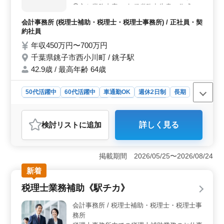
◯主な業務内容 ・各種税務申告書の作成補
感を求める方にも適しています。
助 ・会計ソフトへのデータ入力 ・各帳票類
会計事務所 (税理士補助・税理士・税理士事務所) / 正社員・契
の整理 ・電話応対 ・巡回監査補助 入社後
約社員
は、ほかのスタッフに同行し徐々に仕事を覚
年収450万円〜700万円
えていっていただきます。 税理士志望の方
千葉県銚子市西小川町 / 銚子駅
歓迎します！ 定期的に研修に参加しますの
で、資格取得や知識の習得が可能です。 ス
42.9歳 / 最高年齢 64歳
キルアップによる昇給制度もあります。
50代活躍中
60代活躍中
車通勤OK
週休2日制
長期
残業なし・少なめ
女性歓迎
正社員
契約社員
会計事務所
検討リスト
に追加
詳しく見る
おすすめポイント
＜高収入と安定した福利厚生＞ 年収450万〜700万円の
安定した収入が得られる本求人は、賞与年2回・計3ヶ月
掲載期間 2026/05/25〜2026/08/24
分の支給がある点も大きな魅力です。さらに、退職金制
新着
度や退職金共済の加入もあり、長期的なキャリアを安心
して築けます。スキルアップに伴う昇給制度も整備され
税理士業務補助《駅チカ》
ており、努力が報われる環境です。 ＜柔軟な働き方
と働きやすさ＞ 完全週休二日制で土日祝日が休みとな
会計事務所 / 税理士補助・税理士・税理士事
り、プライベートの時間も確保しやすい環境です。残業
務所
時間が月平均10時間と少ないため、ワークライフバラン