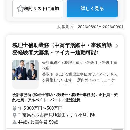
会計事務所
検討リスト
に追加
詳しく見る
おすすめポイント
＜経験者優遇＞ 会計事務所での勤務経験が5年以上ある
方を対象としています。法人税申告書や決算書の作成な
掲載期間 2026/06/02〜2026/09/01
ど、専門知識を活かした業務に携わっていただきま
す。 ＜ワークライフバランス＞ 週休2日制で、残業
が少なめで、プライベートの時間を大切にできます。土
税理士補助業務〈中高年活躍中・事務所勤
日祝が休みで、年末年始やGW休暇などの長期休暇もあり
務経験者大募集・マイカー通勤可能〉
ます。 ＜通勤の利便性＞ 旭駅から近く、車通勤も
可能です。通勤手当の支給があり、通勤の負担も少ない
会計事務所 / 税理士補助・税理士・税理士事
です。
務所
香取市内にある税理士事務所でスタッフさん
を募集しています。 所内外でのコミュニケ
ーションを大切にできる方からのご応募をお
待ちしております。 【仕事内容】 税務会計
会計事務所 (税理士補助・税理士・税理士事務所) / 正社員・契
業務全般をお任せします。 ・税務申告全般
約社員・アルバイト・パート・派遣社員
・会計記帳代行 ・経理事務、税理士業務に
年収300万円〜500万円
付随する一切の業務 ・パソコン会計による
千葉県香取市南原地新田 / ＪＲ小見川駅
入力業務 ＊マイカー通勤可能、敷地内に駐
車場がございます ＊繁忙期以外の月は残業
44歳 / 最高年齢 59歳
がほとんどありません。無理なくお仕事がで