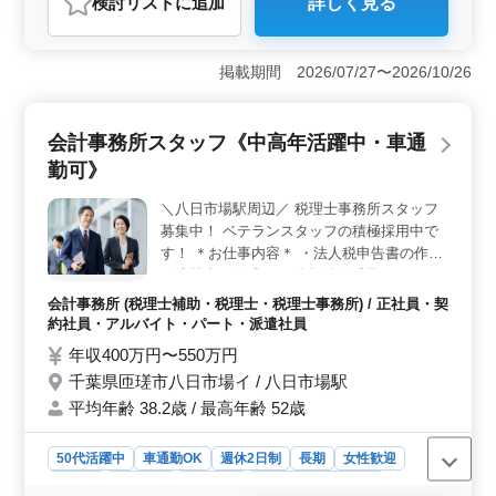
検討リスト
に追加
詳しく見る
おすすめポイント
＜幅広い業務経験が積める環境＞ 税務申告書の作成補
助や年末調整計算など、多岐にわたる業務に携われま
掲載期間 2026/07/27〜2026/10/26
す。経験豊富なスタッフと共に、スキルアップを図るチ
ャンスです。 ＜中高年のキャリア活躍の場＞ 会計
事務所経験者や中高年層が活躍できる環境です。豊富な
会計事務所スタッフ《中高年活躍中・車通
経験を生かし、新しいキャリアのステップアップを目指
勤可》
せます。 ＜充実した福利厚生と働きやすさ＞ 週休2
日制や残業が少なめなど、ワークライフバランスを重視
＼八日市場駅周辺／ 税理士事務所スタッフ
した働き方が可能です。さらに、退職金制度や賞与の支
募集中！ ベテランスタッフの積極採用中で
給など、将来に安心感を持てる待遇も整っています。
す！ ＊お仕事内容＊ ・法人税申告書の作成
・決算書の作成 ・月次帳簿作成及びチェッ
ク ・クライアントへの業績報告 ・会計ソフ
会計事務所 (税理士補助・税理士・税理士事務所) / 正社員・契
トの導入サポート ＊ポイント＊ ・週休2日
約社員・アルバイト・パート・派遣社員
制 ・中高年活躍中 ・交通費支給 ・社会保険
年収400万円〜550万円
完備 ＼まずはお気軽にお問い合わせくださ
千葉県匝瑳市八日市場イ / 八日市場駅
い／
平均年齢 38.2歳 / 最高年齢 52歳
50代活躍中
車通勤OK
週休2日制
長期
女性歓迎
正社員
契約社員
派遣社員
アルバイト・パート