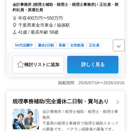
多く活躍しています。年齢を問わず、豊富な経験を持つ
計監査） ・法人及び個人の税務会計業務 ・
会計事務所 (税理士補助・税理士・税理士事務所) / 正社員・契
方が歓迎されており、長年培ったノウハウを活かして、
各種税務申告書類の作成及び税務相談業務
約社員・派遣社員
即戦力としてご活躍いただける環境が整っています。年
・会社設立、事業承継等のサポート ・相続
収450万円〜700万円という高水準の報酬も魅力です。
年収400万円〜550万円
対策～相続税申告業務 ・経営アドバイス ＊
千葉県東金市東金 / 福俵駅
50代活躍中 ＊残業少なめ ＊ベテラン経験者
大募集
41歳 / 最高年齢 58歳
50代活躍中
週休2日制
長期
女性歓迎
正社員
契約社員
派遣社員
会計事務所
おすすめポイント
検討リスト
に追加
詳しく見る
＜働きやすい環境＞ 残業が少なく、週休2日制の働き方
が整っています。地元に根ざした会計事務所なので、通
勤もストレスフリーです。駅から徒歩5分以内でアクセス
掲載期間 2026/07/16〜2026/10/15
が良く、仕事とプライベートのバランスを取りやすい環
境です。 ＜キャリアチャンス＞ ベテラン経験者を
歓迎しています。顧問先巡回業務や経営アドバイスな
税理事務補助/完全週休二日制・賞与あり
ど、幅広い業務に携わりながらスキルを磨くことが可能
です。中高年の方も積極的に活躍しており、経験を活か
会計事務所 / 税理士補助・税理士・税理士事
して安心して長く働ける環境です。 ＜魅力的な報酬
務所
＞ 年収400万円から550万円という魅力的な報酬体系が
千葉県の税理士事務所で税理士補助スタッフ
あります。経験と能力をしっかり評価し、やりがいのあ
の募集です。 ベテラン経験者の募集です。
る仕事に対する適正な報酬が見込めます。経済的な安定