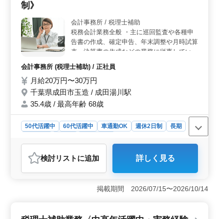
制》
勤務条件＞ 完全週休二日制に加え、週3〜5日から働き
方を選べるため、ライフスタイルに合わせて勤務可能で
会計事務所 / 税理士補助
す。さらに、残業がない点や1日5時間以上からの勤務が
税務会計業務全般 ・主に巡回監査や各種申
可能な点は、家庭との両立を目指す方にも適していま
す。また、マイカー通勤が可能で、無料駐車場も完備さ
告書の作成、確定申告、年末調整や月時試算
れているため通勤ストレスが軽減されます。 ＜長期
表・決算書の作成などの業務に従事していた
的な安定性と幅広い年齢層＞ この職場では中高年の
だきます。 ・自計化の指導や資金繰り・経
会計事務所 (税理士補助) / 正社員
方々も活躍中で、年齢にとらわれず経験を活かせる環境
営計画へのアドバイスなど ・税務判断の指
です。福利厚生には社会保険完備が含まれ、長期で安定
月給20万円〜30万円
導(贈与・相続・譲渡・法人等) ・新規の関与
した雇用を希望する方に最適です。また、従業員数が少
先の開拓 今回経験者や資格保有者の募集と
千葉県成田市玉造 / 成田湯川駅
人数のため、アットホームな雰囲気で働ける点も魅力で
なります。 豊富な経験や知識を活かして働
35.4歳 / 最高年齢 68歳
す。
くことができます。 ベテランシニアの方歓
迎。
50代活躍中
60代活躍中
車通勤OK
週休2日制
長期
男性歓迎
正社員
会計事務所
おすすめポイント
検討リスト
に追加
詳しく見る
＜経験者優遇＞ 豊富な経験や知識を活かし、税務会計
業務に従事できます。ベテランシニアの方も大いに歓迎
されています。 ＜充実の福利厚生＞ 年2回の賞与や
掲載期間 2026/07/15〜2026/10/14
退職金制度など、安定した待遇が整っています。 ＜
ワークライフバランス＞ 週休2日制（年6回の土曜出
勤）や、夏季休暇、年末年始など、充実した休日が確保