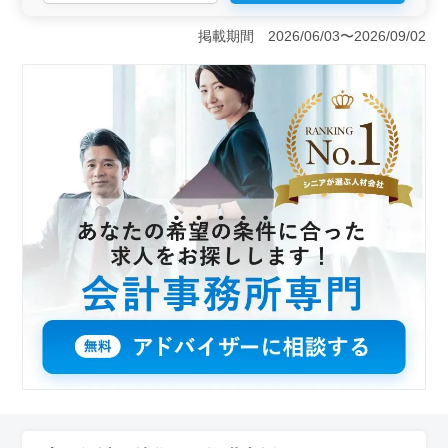
＜中高年の活躍と経験者優遇＞ 当社では中高年層が活
躍しやすい環境を整えています。特に担当先への訪問業
掲載期間 2026/06/03〜2026/09/02
務経験者を歓迎し、経験豊富なシニア世代の方々のご応
募をお待ちしています。また、50代以上のベテランの
方々も即戦力として期待しており、その豊富な経験を活
かして活躍していただけます。 ＜業務内容と特徴
＞ 税務会計事務所での業務をお任せします。担当企業
への訪問業務や資料の収集・書類作成などが主な業務で
す。残業は繁忙期以外はほとんどなく、働きやすい環境
が整っています。マイカーまたは社用車を利用しての訪
問業務が可能で、通勤も便利です。 ＜給与と福利厚
生＞ 年収は400万円から550万円で、通勤手当は全額支
給されます。さらに、賞与は年2回支給され、安定した収
入を得ることができます。福利厚生も整っており、働き
やすい環境が整っています。