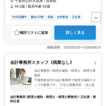
千葉県山武市成東 / 成東駅
・30代〜50代のスタッフが在籍中 ・会計
ソフト：JDL、ビズアップ発展会計、弥生会
44.2歳 / 最高年齢 62歳
計他 ・税理士科目合格者優遇！ これからど
んどん成長していきたい方！ ぜひ一緒に働
50代活躍中
週休2日制
長期
女性歓迎
正社員
きませんか？ スタッフ一同、ご応募お待ち
契約社員
派遣社員
会計事務所
しております。
おすすめポイント
検討リスト
に追加
詳しく見る
＜経験を活かすチャンス＞ 山武市の税理士事務所で
は、会計事務所での経験が5年以上ある方を募集していま
す。法人税申告書の作成や月次帳簿作成、決算書の作成
掲載期間 2026/05/25〜2026/08/24
など、幅広い業務に携わることが可能です。 ＜働き
やすさ＞ 30代から50代までのスタッフが在籍してお
り、多様な年代のメンバーと働くことができます。ま
会計事務所スタッフ《残業なし》
た、成東駅からのアクセスが良好であり、通勤もスムー
ズです。週3〜5日の勤務で、月10時間程度の残業が見込
会計事務所 / 税理士補助・税理士・税理士事
まれており、ワークライフバランスを保ちながら働けま
務所
す。 ＜福利厚生＞ 雇用・労災・健康・厚生などの
千葉県東金市の会計事務所で税理士補助スタ
福利厚生が整っています。実費支給の通勤手当もあり、
ッフの募集です。 ◯主な業務内容 ・法人及
通勤にかかる費用をサポートしています。産業は学術研
び個人の税務会計業務 ・各種税務申告書類
究や専門・技術サービス業で、専門性の高い仕事に携わ
ることが可能です。
の作成 ・税務相談業務 等 会計ソフトは主に
会計事務所 (税理士補助・税理士・税理士事務所) / 正社員・契
TKC、弥生会計を使用します。 残業も少な
約社員
めの働き方が可能です。 これまでのご経験