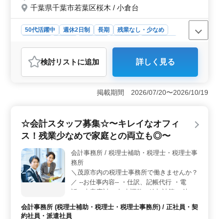
千葉県千葉市若葉区桜木 / 小倉台
あなたの力を今必要としております！ ご応
募お待ちしております。
50代活躍中
週休2日制
長期
残業なし・少なめ
女性歓迎
正社員
契約社員
派遣社員
会計事務所
おすすめポイント
検討リスト
に追加
詳しく見る
＜経験者優遇・働きやすい条件＞ 税理士法人での税理
士補助の募集です。中高年歓迎！比較的若いチームと共
に、成長しませんか？社会保険完備、週休2日制、年間休
掲載期間 2026/07/20〜2026/10/19
日120日など働きやすい環境が整っています。 ＜多岐
にわたる業務内容＞ 巡回監査、申告書の作成、月次決
算書作成、記帳指導、法人税、所得税、消費税の相談、
☆会計スタッフ募集☆〜キレイなオフィ
決算、申告業務など、税理士法人での幅広い業務に携わ
ります。経験を活かし、スキルアップを目指せま
ス！残業少なめで家庭との両立も◎〜
す。 ＜充実の福利厚生＞ 社会保険完備で安心して
働けます。年収320万円〜500万円、実費支給の通勤手当
会計事務所 / 税理士補助・税理士・税理士事
があり、雇用・労災・健康・厚生の福利厚生が整ってい
務所
るので安心して働くことが出来ます。
＼茂原市内の税理士事務所で働きませんか？
／ --お仕事内容-- ・仕訳、記帳代行 ・電
話、来客応対 ・年末調整、給与計算 ・決算
業務 ・申告書作成 ・月次巡回監査 等 ◎ポ
会計事務所 (税理士補助・税理士・税理士事務所) / 正社員・契
イント◎ ・残業ほとんどなし ・女性スタッ
約社員・派遣社員