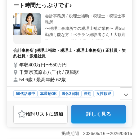
ート時間たっぷりです♪
日の通勤を格段に楽にします。時間の有効活用にもつな
がり、仕事とプライベートのバランスも取りやすくなり
会計事務所 / 税理士補助・税理士・税理士事
ます。 ＜安定した労働条件＞ 完全週休2日制に加
務所
え、年間を通じて休日が充実しており、ワークライフバ
ランスを重視する方にとって理想的な環境です。また、
〜税理士事務所での税理士補助業務〜 週5日
社会保険完備、時間外労働が月20時間程度と少なめで、
勤務可能な方！ベテラン経験者さん！大歓迎
安定した働き方を求める方に適しています。
致します！ ＊業務内容 ・決算書の作成 ・ク
ライアントへの業績報告 ・経理改善アドバ
会計事務所 (税理士補助・税理士・税理士事務所) / 正社員・契
イス ・個人確定申告書の作成 ・年末調整 等
約社員・派遣社員
＊ポイント ・車通勤可能(無料駐車場完備)
年収400万円〜550万円
・週休2日制 プライベート時間たっぷり作れ
千葉県茂原市八千代 / 茂原駅
ます！ 皆様のご応募お待ちしております！
54.6歳 / 最高年齢 62歳
50代活躍中
車通勤OK
週休2日制
長期
女性歓迎
正社員
契約社員
派遣社員
会計事務所
おすすめポイント
検討リスト
に追加
詳しく見る
＜働きやすい環境＞ 週休2日制でプライベート時間を確
保可能です。通勤には車を利用でき、無料駐車場完備で
ストレスなく通勤できます。仕事後に余裕を持って自分
掲載期間 2026/05/16〜2026/08/15
の時間を楽しめる環境が整っています。 ＜キャリア