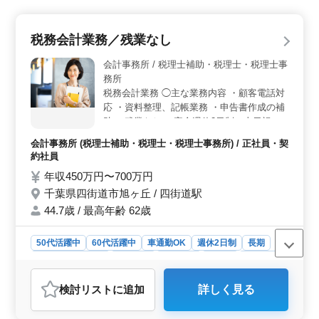
の作成、年末調整、税務相談など、幅広い業務に携わる
ことができます。 ＜残業ほぼなし＞ 残業がほぼな
く、就業時間も短めです。これにより、目の前の業務に
税務会計業務／残業なし
集中し、効率的に作業を進めることができます。プライ
ベートの時間も大切にしながら、仕事に取り組むことが
会計事務所 / 税理士補助・税理士・税理士事
できます。 この求人は、千葉県千葉市緑区平川町に
務所
ある会計事務所での税理士補助業務の募集です。年収は
税務会計業務 ◯主な業務内容 ・顧客電話対
300万円〜500万円で、週5日勤務です。就業時間は
応 ・資料整理、記帳業務 ・申告書作成の補
9:00〜16:00で、休憩時間は60分です。残業はなく、ワー
助 ＊残業なし ＊完全週休2日制（土日祝休
クライフバランスを重視した働き方ができます。
み） ＊年間休日120日 ＊交通費実費支給
会計事務所 (税理士補助・税理士・税理士事務所) / 正社員・契
（上限なし） ＊賞与あり 会計事務所での勤
約社員
務経験のある方の募集です。 これまで培っ
年収450万円〜700万円
てきたスキルや知識を存分に活かせます。
千葉県四街道市旭ヶ丘 / 四街道駅
44.7歳 / 最高年齢 62歳
50代活躍中
60代活躍中
車通勤OK
週休2日制
長期
残業なし・少なめ
女性歓迎
男性歓迎
正社員
契約社員
会計事務所
検討リスト
に追加
詳しく見る
おすすめポイント
＜経験を活かせる税務会計業務＞ 顧客対応や資料整