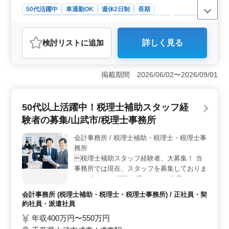
きる業務量に調整しています。 ☆50代以上
50代活躍中
車通勤OK
週休2日制
長期
のベテラン経験者・シニア世代活躍中の企業
残業なし・少なめ
女性歓迎
正社員
契約社員
派遣社員
です。是非ご応募下さい！
アルバイト・パート
会計事務所
検討リスト
に追加
詳しく見る
おすすめポイント
＜経験重視＞ 会計事務所経験5年以上の方を求め、税務
会計業務全般を担当します。税務申告や会計記帳代行、
掲載期間 2026/06/02〜2026/09/01
経理事務など幅広い業務に携わります。経験豊富な中高
年の方々のご応募をお待ちしています。 ＜働きやす
さ＞ マイカー通勤可能で、敷地内に無料駐車場が完備
50代以上活躍中！税理士補助スタッフ経
されています。月の残業はほとんどなく、繁忙期以外は
験者の募集/山武市/税理士事務所
無理なくお仕事ができるように業務量が調整されていま
す。週休2日制で、充実した休暇制度も整っていま
会計事務所 / 税理士補助・税理士・税理士事
す。 ＜シニア世代活躍＞ 50代以上のベテラン経験
務所
者やシニア世代の方々が活躍している企業です。経験と
スキルを存分に活かし、安定した環境でキャリアを築い
税理士補助スタッフ経験者、大募集！ 当
ていくチャンスです。
事務所では現在、スタッフを募集しておりま
す。 今までの経験を活かしてお仕事しませ
んか？ 〜お仕事内容〜 ・法人税申告書の作
会計事務所 (税理士補助・税理士・税理士事務所) / 正社員・契
成 ・月次帳簿作成及びチェック ・決算書の
約社員・派遣社員
作成 ・経営計画の策定 ・個人確定申告書の
年収400万円〜550万円
作成 など付随する業務 〜ここがポイント〜