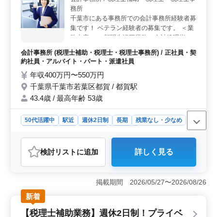
休むことができます。また、社会保険完備や通勤手当の
務所
支給など、福利厚生も整っています。年間休日125日と、
千葉市にある事務所での会計事務所経験者募
ワークライフバランスを重視した働き方が実現できま
集です！ ベテラン経験者の募集です。 ＜業
す。
務内容＞ ・顧問先巡回業務（会計処理指
導、会計監査） ・法人及び個人の税務会計
会計事務所 (税理士補助・税理士・税理士事務所) / 正社員・契
業務 ・各種税務申告書類の作成及び税務相
約社員・アルバイト・パート・派遣社員
談業務 ・会社設立、事業承継等のサポート
年収400万円〜550万円
・相続対策～相続税申告業務 ・経営アドバ
千葉県千葉市若葉区都賀 / 都賀駅
イス など ＜備考＞ ・完全週休2日制 ・駅チ
カ ・社会保険完備 ・税理士条件優遇 ぜひ今
43.4歳 / 最高年齢 53歳
までの経験を活かしていただける方のご応募
お待ちしております。
50代活躍中
駅近
週休2日制
長期
残業なし・少なめ
男性歓迎
正社員
契約社員
派遣社員
アルバイト・パート
会計事務所
検討リスト
に追加
詳しく見る
おすすめポイント
＜経験者優遇＞ この求人は会計事務所経験5年以上のベ
テランを対象としており、あなたの豊富な経験とスキル
掲載期間 2026/05/27〜2026/08/26
を活かせる絶好の機会です。専門的な知識を生かし、顧
新着
客への会計処理指導や税務相談業務など、幅広い業務を
通じてキャリアアップも目指せます。 ＜駅近の職場
【税理士補助業務】週休2日制！プライベ
環境＞ 都賀駅から徒歩3分というアクセスの良さで、毎