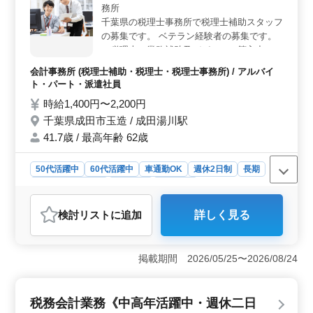
務所
通費も実費支給されるため、通勤にかかる費用の心配も
千葉県の税理士事務所で税理士補助スタッフ
ありません。 ＜経験を活かせる充実した業務内容
の募集です。 ベテラン経験者の募集です。
＞ 主な業務は、月次・決算業務の対応や顧問先巡回業
＊税理士の業務補助及びパソコン等入力の業
務、相続対策・申告など多岐にわたります。会計ソフト
務 ・パソコンの入力業務および税務書類の
の使用経験がある方は、スムーズに業務に取り組めま
会計事務所 (税理士補助・税理士・税理士事務所) / アルバイ
作成補助 ・その他税理士の業務補助に関わ
す。担当者が企業情報をしっかりと引き継ぐため、業務
ト・パート・派遣社員
る業務 ・外出用務（マイカーを使用してい
に早く慣れることができ、これまでの経験を存分に活か
時給1,400円〜2,200円
せる職場です。
ただきます：ガソリン代負担あり） ＊マイ
千葉県成田市玉造 / 成田湯川駅
カー通勤について：無料駐車場あり。 税理
士資格お持ちの方、会計事務所経験10年以
41.7歳 / 最高年齢 62歳
上の方は条件面優遇します！ 希望条件・待
遇相談して下さい。
50代活躍中
60代活躍中
車通勤OK
週休2日制
長期
残業なし・少なめ
女性歓迎
派遣社員
アルバイト・パート
会計事務所
検討リスト
に追加
詳しく見る
おすすめポイント
＜スキルアップとキャリア支援＞ 本求人では、税理士
業務の補助を担当し、会計事務所での経験を活かせま
掲載期間 2026/05/25〜2026/08/24
す。特に10年以上の経験者や税理士資格をお持ちの方に
は、条件面での優遇があるため、スキルを評価されなが
ら働ける環境です。また、税務や会計の知識をさらに深
税務会計業務《中高年活躍中・週休二日
める機会にもつながります。 ＜働きやすさと柔軟な