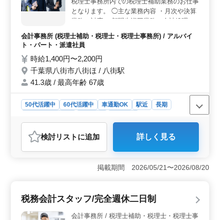
税理士事務所内での税理士補助業務のお仕事
スを重視する方にも最適です。さらに、車通勤が可能で
となります。 ◯主な業務内容 ・月次や決算
あるため、通勤の利便性も高い点がポイントです。
業務の対応 ・顧問先巡回業務（会計処理指
＜研修制度とスキルアップの支援＞ 税理士志望の方を
導、会計監査） ・税務会計顧問業務 ・相続
歓迎し、入社後は研修や資格取得のサポートが充実して
会計事務所 (税理士補助・税理士・税理士事務所) / アルバイ
対策・相続申告 ・創業支援・会社設立 ・税
います。現場経験を積みながらスキルアップを目指せる
ト・パート・派遣社員
務調査立会い ＊会計ソフトは弥生会計、勘
ため、長期的な成長を目指す方に適した職場です。経験
時給1,400円〜2,200円
豊富なスタッフが揃う環境で、実務経験を活かしつつ、
定奉行を使用しています。 担当者が企業情
さらなる専門性を磨くことができます。
千葉県八街市八街ほ / 八街駅
報をしっかり引き継ぎますので、スムーズに
業務慣れる事が可能です。 ※年間休日124日
41.3歳 / 最高年齢 67歳
以上 ※駅チカ ※マイカー通勤可能（無料駐
車場あり） 現在50歳以上も活躍している企
50代活躍中
60代活躍中
車通勤OK
駅近
長期
業です。 ぜひ今までの経験を活かして頂け
残業なし・少なめ
女性歓迎
派遣社員
る方のご応募お待ちしております。
アルバイト・パート
会計事務所
検討リスト
に追加
詳しく見る
おすすめポイント
＜柔軟な勤務形態＞ 千葉県八街市にある税理士事務所
での補助業務は、アルバイトやパート、派遣社員として
掲載期間 2026/05/21〜2026/08/20
の雇用形態を選べます。週3〜5日の勤務が可能で、家庭
や他の仕事との両立をしやすい環境です。残業がないた
めプライベートの時間を確保しながら働けます。 ＜
税務会計スタッフ/完全週休二日制
魅力的な報酬＞ 時給は1,400円〜2,200円と高水準で、
しっかりとした収入が期待できます。さらに、年2回の賞
会計事務所 / 税理士補助・税理士・税理士事
与もあり、モチベーションを維持しやすい条件です。交