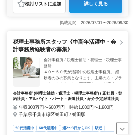
おすすめポイント
検討リスト
に追加
詳しく見る
＜経験者歓迎＞ 会計事務所経験が5年以上必要です。年
齢ではなく、ベテランの経験者を重視しています。比較
的小規模な環境で働けるため、自らの経験を活かして専
掲載期間 2026/07/01〜2026/09/30
門性を高めたい方に適しています。 ＜多彩な業務
＞ 税理士補助業務に従事し、経営アドバイスや会計ソ
フトの導入サポート、税務申告書類の作成などを担当し
税理士事務所スタッフ《中高年活躍中・会
ます。 ＜働きやすい環境＞ 年間休日120日で完全週
休2日制という働きやすい環境が特徴です。年収は400万
計事務所経験者の募集》
円から550万円です。通勤手当は実費支給。雇用・労災・
健康・厚生の福利厚生が整っています。
会計事務所 / 税理士補助・税理士・税理士事
務所
４０〜５０代が活躍中の税理士事務所。 経
験者のみの募集となります。主婦の方・ブラ
ンクのある方でもご応募下さい！ 仕事内容
(税理士補助業務) ・入力 ・記帳代行 ・給与
会計事務所 (税理士補助・税理士・税理士事務所) / 正社員・契
計算 ・決算、税務申告業務 愉快なスタッフ
約社員・アルバイト・パート・派遣社員・紹介予定派遣社員
と一緒に働きませんか？ 土日祝休み。他・
年収300万円〜600万円 時給1,000円〜1,800円
夏季休暇年末年始休暇あり。 税理士の方優
千葉県千葉市緑区誉田町 / 誉田駅
遇致します。
50代活躍中
60代活躍中
週2〜3日からOK
駅近
週休2日制
長期
残業なし・少なめ
男性歓迎
正社員