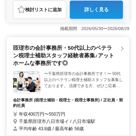
会計事務所
検討リスト
に追加
詳しく見る
おすすめポイント
＜車通勤可で通勤ストレス軽減＞ 八日市場駅にも近い
会計事務所での勤務。車通勤OK。交通手段に制約のある
掲載期間 2026/05/30〜2026/08/29
方も安心して通勤できます。 ＜中高年の活躍＞ 中
高年活躍中の職場です。経験豊富なベテランスタッフと
共に、経験を活かして働けます。 ＜安定した労働環
匝瑳市の会計事務所・50代以上のベテラ
境＞ 週休2日制で休息をしっかりとることができ、社会
ン税理士補助スタッフ経験者募集♪アット
保険完備など、福利厚生面も充実。長期的に安心して働
ける環境が整っています。
ホームな事務所です◎
〜千葉県匝瑳市の会計事務所です！〜 50代
以上のベテラン税理士補助スタッフを募集し
ております。 活躍できる方、ぜひご応募く
ださい！ 〈お仕事内容〉 ・法人税申告書の
作成 ・月次帳簿作成及びチェック ・試算表
会計事務所 (税理士補助・税理士・税理士事務所) / 正社員・契
や決算書の作成 ・会計ソフトの導入サポー
約社員
ト ・個人確定申告書の作成 などその他付随
年収400万円〜550万円
する業務 〈この求人のポイント〉 ・会計ソ
千葉県匝瑳市八日市場イ / 八日市場駅
フト：MJS（ミロク） ・マイカー通勤可 ・
平均年齢 43.8歳 / 最高年齢 58歳
年間休日120日以上！ ・50代のスタッフ大活
躍中◎ アットホームな事務所です！ ご応募