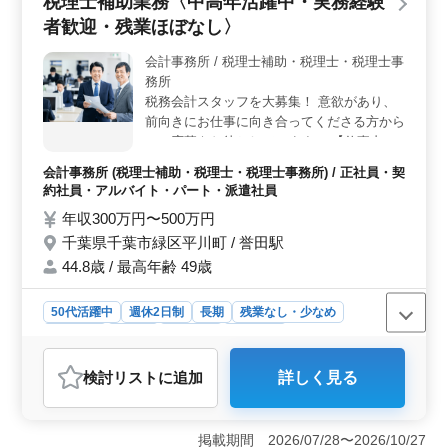
税理士補助業務〈中高年活躍中・実務経験
されており、働きやすい環境となっています。
者歓迎・残業ほぼなし〉
会計事務所 / 税理士補助・税理士・税理士事
務所
税務会計スタッフを大募集！ 意欲があり、
前向きにお仕事に向き合ってくださる方から
のご応募をお待ちしています！ 【仕事内
容】 ・決算書/税務申告書の作成 ・年末調整
会計事務所 (税理士補助・税理士・税理士事務所) / 正社員・契
・税務相談 ・来客対応、電話対応 ＊残業ほ
約社員・アルバイト・パート・派遣社員
ぼなし！就業時間短め！目の前のお仕事に集
年収300万円〜500万円
中できます！ ＊豊富な実務経験をお持ちの
千葉県千葉市緑区平川町 / 誉田駅
方大歓迎！シニア世代からのご応募もお待ち
しています♪
44.8歳 / 最高年齢 49歳
50代活躍中
週休2日制
長期
残業なし・少なめ
女性歓迎
正社員
契約社員
派遣社員
アルバイト・パート
会計事務所
検討リスト
に追加
詳しく見る
おすすめポイント
＜実務経験者歓迎＞ 会計事務所での実務経験が5年以上
ある方を積極的に募集しています。決算書や税務申告書
掲載期間 2026/07/28〜2026/10/27