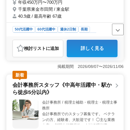
年収450万円〜700万円
を更に活かしてキャリアアップを目指しませ
千葉県東金市田間 / 東金駅
んか？
40.9歳 / 最高年齢 67歳
50代活躍中
60代活躍中
週休2日制
長期
残業なし・少なめ
女性歓迎
正社員
契約社員
会計事務所
検討リスト
に追加
詳しく見る
おすすめポイント
＜残業なしで働きやすい環境＞ この会計事務所は、残
業がなく、ワークライフバランスを大切にした働き方が
掲載期間 2026/08/07〜2026/11/06
可能です。定時での退勤が確保されており、仕事と家庭
新着
やプライベートの両立がしやすい職場です。年間休日130
日と、休日も多くリフレッシュしながら長期的に働ける
会計事務所スタッフ《中高年活躍中・駅か
環境が整っています。 ＜キャリアアップを目指せる
ら徒歩5分以内》
＞ 法人や個人の税務会計業務、税務申告書類の作成、
税務相談業務など、幅広い業務に携わることができるた
会計事務所 / 税理士補助・税理士・税理士事
め、これまでの経験をさらに活かし、スキルアップやキ
務所
ャリアアップを目指す方に最適な職場です。会計ソフト
はTKCや弥生会計を使用しており、最新のツールを活用
会計事務所でのスタッフ募集です。 ベテラ
した業務が可能です。 ＜シニア層も活躍中の職場
ンの方、経験者、大歓迎です！ ◯主な業務
＞ この事務所では、50代や60代のベテランスタッフが
内容 ・顧問先巡回業務（会計処理指導、会