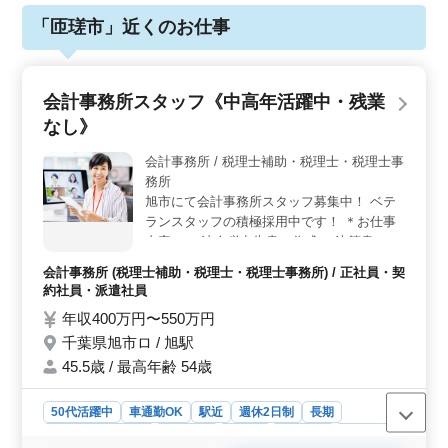
「匝瑳市」近くのお仕事
会計事務所スタッフ《中高年活躍中・残業
なし》
会計事務所 / 税理士補助・税理士・税理士事
務所
旭市にて会計事務所スタッフ募集中！ ベテ
ランスタッフの積極採用中です！ ＊お仕事
内容＊ ・法人税申告書の作成 ・決算書の作
成 ・月次帳簿作成及びチェック ・クライア
会計事務所 (税理士補助・税理士・税理士事務所) / 正社員・契
ントへの業績報告 ・会計ソフトの導入サポ
約社員・派遣社員
ート ＊ポイント＊ ・駅チカ ・車通勤可 ・
年収400万円〜550万円
週休2日制 ・中高年活躍中 ・交通費支給 ・
千葉県旭市ロ / 旭駅
社会保険完備 ・経験者の募集 ・税理士条件
優遇 現在50歳以上も活躍している企業で
45.5歳 / 最高年齢 54歳
す。 ぜひ今までの経験を活かして働ける方
のご応募お待ちしております！ 若いスタッ
50代活躍中
車通勤OK
駅近
週休2日制
長期
フが経験者の力を必要としています。 ぜひ
残業なし・少なめ
女性歓迎
正社員
契約社員
派遣社員
ご応募ください！！