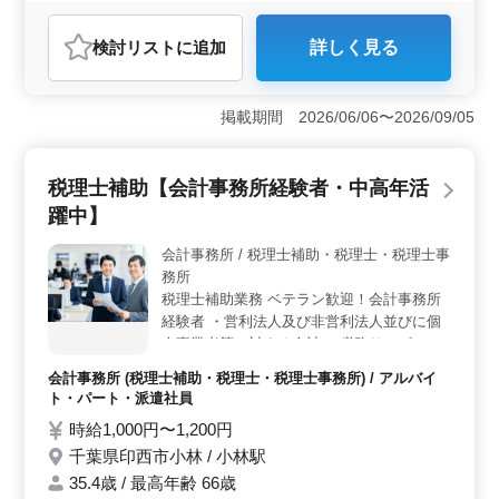
契約社員
派遣社員
紹介予定派遣社員
検討リスト
に追加
詳しく見る
アルバイト・パート
会計事務所
おすすめポイント
＜経験者優遇＞ 会計事務所での実務経験が豊富な方を
掲載期間 2026/06/06〜2026/09/05
求めています。ブランクのある方や主婦の方も歓迎で
す。 ＜中高年活躍＞ 40〜50代、そして60代も活躍
されています。経験を活かして安定したキャリアを築け
税理士補助【会計事務所経験者・中高年活
ます。 ＜働きやすさ＞ 土日祝休みで、夏季休暇や
躍中】
年末年始休暇もあります。残業は少なめで、家庭との両
立がしやすい環境です。
会計事務所 / 税理士補助・税理士・税理士事
務所
税理士補助業務 ベテラン歓迎！会計事務所
経験者 ・営利法人及び非営利法人並びに個
人事業者等に対する会計・ 税務サービスの
提供労務 ・人事サービスの提供 等 会計・財
会計事務所 (税理士補助・税理士・税理士事務所) / アルバイ
務経験者優遇！パートスタッフの募集ですの
ト・パート・派遣社員
で、就業日数ご相談下さい。
時給1,000円〜1,200円
千葉県印西市小林 / 小林駅
35.4歳 / 最高年齢 66歳