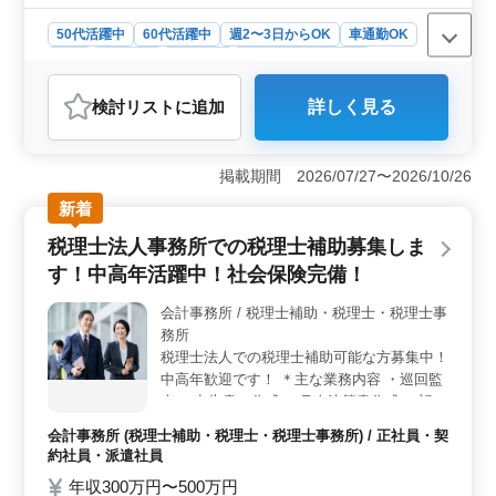
50代活躍中
60代活躍中
週2〜3日からOK
車通勤OK
長期
男性歓迎
派遣社員
アルバイト・パート
会計事務所
検討リスト
に追加
詳しく見る
おすすめポイント
＜経験者優遇の仕事内容＞ 会計事務所経験者に向けた
税理士補助業務です。営利法人や非営利法人への会計・
掲載期間 2026/07/27〜2026/10/26
税務サービス提供や人事サービスなど、幅広い業務に携
新着
われます。 ＜柔軟な就業日数と環境＞ 週2〜3日か
らのパート勤務で、就業日数の相談が可能となっていま
税理士法人事務所での税理士補助募集しま
す。また、車通勤OKなので、通勤にも便利です。 ＜
す！中高年活躍中！社会保険完備！
安定した雇用と労働環境＞ 時給1,000円〜1,200円とい
う高水準な給与で、通勤手当も全額支給されます。さら
会計事務所 / 税理士補助・税理士・税理士事
に、労災保険が完備されており、安心して働ける環境が
務所
整っています。
税理士法人での税理士補助可能な方募集中！
中高年歓迎です！ ＊主な業務内容 ・巡回監
査 ・申告書の作成 ・月次決算書作成 ・記帳
指導 ・法人税、所得税、消費税の相談 ・決
会計事務所 (税理士補助・税理士・税理士事務所) / 正社員・契
算、申告業務 ◎社会保険完備 ◎完全週休2
約社員・派遣社員
日制 ◎年間休日120日 ベテラン税理士補助
年収300万円〜500万円
募集中！ 比較的年齢層が若い為経験豊かな