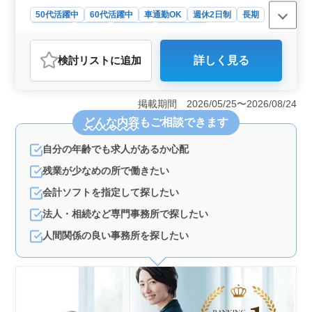
お待ちしております！
50代活躍中
60代活躍中
車通勤OK
週休2日制
長期
女性歓迎
正社員
契約社員
会計事務所
おすすめポイント
検討リスト
に追加
詳しく見る
＜経験を活かすチャンス＞ 匝瑳市の会計事務所では、5
年以上の会計事務所での経験がある方を募集していま
す。法人税申告書の作成や月次帳簿作成、会計ソフトの
掲載期間 2026/05/25〜2026/08/24
導入サポートなど、幅広い業務に携わることが可能で
どんな内容
もご相談できます
す。 ＜働きやすさ＞ アットホームな事務所でのお
仕事なので、職場の雰囲気も良好です。マイカー通勤が
自分の年齢でも求人があるか心配
可能であり、車での通勤もスムーズに行えます。年間休
日が120日以上と多く、ワークライフバランスを大切にし
残業が少なめの所で働きたい
ながら働くことができます。 ＜福利厚生＞ 雇用・
労災・健康・厚生などの福利厚生が整っています。ま
会計ソフトを指定して探したい
た、実費支給の通勤手当もあり、通勤にかかる費用をサ
法人・相続など専門事務所で探したい
ポートしています。月10時間程度の残業があるため、労
働時間も適切に調整されています。
人間関係の良い事務所を探したい