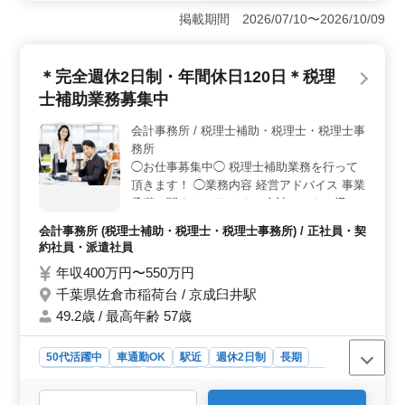
理、記帳業務、申告書作成補助を担当します。会計事務
掲載期間 2026/07/10〜2026/10/09
所での経験を活かし、即戦力として活躍できます。
＜基本的に残業なし・年間休日120日で働きやすい＞ 残
業は基本的になく、勤務時間内で業務を終えられる環境
＊完全週休2日制・年間休日120日＊税理
です。完全週休2日制（土日祝休み）・年間休日120日
士補助業務募集中
で、十分な休みを取りながらプライベートとも両立しや
すい働き方ができます。 ＜車通勤OK＆待遇面も充実
会計事務所 / 税理士補助・税理士・税理士事
＞ マイカー通勤が可能です。交通費実費支給（上限な
務所
し）や賞与があり、各種保険完備で安心して勤務できる
待遇がそろっています。
◯お仕事募集中◯ 税理士補助業務を行って
頂きます！ ◯業務内容 経営アドバイス 事業
承継に関するアドバイス 会計ソフトの導入
サポート 各種税務申告書類の作成及び税務
会計事務所 (税理士補助・税理士・税理士事務所) / 正社員・契
相談業務 相続対策～相続税申告業務 等 ◯備
約社員・派遣社員
考 完全週休2日制 駅徒歩圏内 車通勤可能 年
年収400万円〜550万円
間休日120日 ベテラン経験者歓迎 年齢では
千葉県佐倉市稲荷台 / 京成臼井駅
なくベテラン経験者を求めてます！ 皆様の
ご応募お待ちしております！
49.2歳 / 最高年齢 57歳
50代活躍中
車通勤OK
駅近
週休2日制
長期
女性歓迎
正社員
契約社員
派遣社員
会計事務所