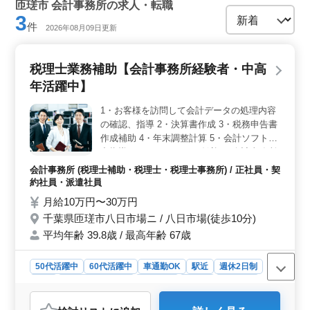
匝瑳市 会計事務所の求人・転職
3
件
2026年08月09日更新
税理士業務補助【会計事務所経験者・中高
年活躍中】
1・お客様を訪問して会計データの処理内容
の確認、指導 2・決算書作成 3・税務申告書
作成補助 4・年末調整計算 5・会計ソフト入
力指導 ベテランスタッフ歓迎 ※会計事務所
経験者の募集になります。
会計事務所 (税理士補助・税理士・税理士事務所) / 正社員・契
約社員・派遣社員
月給10万円〜30万円
千葉県匝瑳市八日市場ニ / 八日市場(徒歩10分)
平均年齢 39.8歳 / 最高年齢 67歳
50代活躍中
60代活躍中
車通勤OK
駅近
週休2日制
長期
残業なし・少なめ
男性歓迎
正社員
契約社員
派遣社員
会計事務所