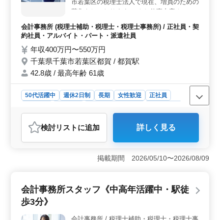
市若葉区の税理士法人で現在、増員のための
した環境でキャリアを築くことができます。
募集をしております。 ☆お仕事内容☆ ・巡
回監査業務 ・決算申告業務 ・経営計画策定
会計事務所 (税理士補助・税理士・税理士事務所) / 正社員・契
支援業務 ・法人税申告書、決算書の作成 な
約社員・アルバイト・パート・派遣社員
ど ☆求人のおすすめポイント☆ ・会計ソフ
年収400万円〜550万円
ト：TKC ・社会保険完備 ・週3から勤務可
千葉県千葉市若葉区都賀 / 都賀駅
能 ・税理士科目合格者歓迎！ ・土日祝休み
50代以上の方、新規採用実績ございます！
42.8歳 / 最高年齢 61歳
少人数の事務所なので、とてもアットホーム
な環境です！ ご応募お待ちしております＾
50代活躍中
週休2日制
長期
女性歓迎
正社員
＾
契約社員
派遣社員
アルバイト・パート
会計事務所
おすすめポイント
検討リスト
に追加
詳しく見る
＜経験・資格の優遇条件＞ 経験豊富な方を歓迎し、会
計事務所での経験が5年以上ある方や税理士科目合格者の
応募を期待しています。特に50代以上のベテランも積極
掲載期間 2026/05/10〜2026/08/09
的に採用しており、経験を活かして活躍できる環境で
す。 ＜業務内容＞ 巡回監査や決算申告、経営計画
策定支援など、幅広い業務に携わります。TKCなどの会
会計事務所スタッフ《中高年活躍中・駅徒
計ソフトを用いて、正確かつ効率的に業務を行います。
少人数の事務所ならではのアットホームな雰囲気の中
歩3分》
で、充実した仕事をすることが可能です。 ＜働きや
すさ＞ 週3日からの勤務が可能で、土日祝日はしっかり
会計事務所 / 税理士補助・税理士・税理士事