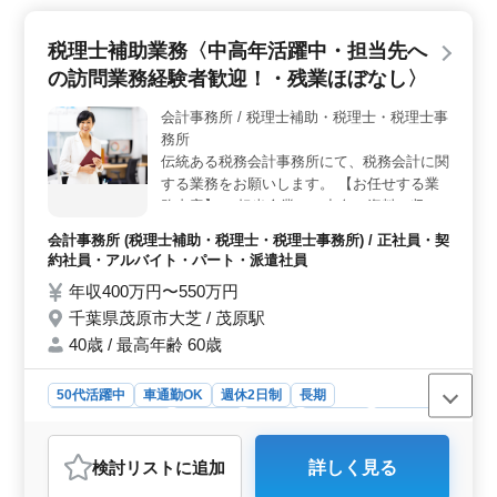
アップの機会＞ 経験豊富なベテランも歓迎され、会計
事務所経験5年以上の方には特に適しています。税理士補
税理士補助業務〈中高年活躍中・担当先へ
助業務の経験を積みながら、クライアントとの関わりを
通じてスキルアップが期待できます。また、業務内容も
の訪問業務経験者歓迎！・残業ほぼなし〉
幅広く、決算書の作成から経理改善アドバイスまで幅広
い業務に携わることが可能です。 ＜安定した給与と
会計事務所 / 税理士補助・税理士・税理士事
福利厚生＞ 年収400万円〜550万円という安定した給与
務所
水準で、生活を安心して送ることができます。また、実
伝統ある税務会計事務所にて、税務会計に関
費通勤手当が支給され、経済的な面でもサポートが受け
する業務をお願いします。 【お任せする業
られます。さらに、雇用・労災・健康・厚生などの福利
務内容】 ・担当企業への出向、資料の収集
厚生も整っており、安心して働くことが可能です。
及び書類作成等の準備作業 ※マイカー（ガ
会計事務所 (税理士補助・税理士・税理士事務所) / 正社員・契
ソリン代支給）もしくは社用車で訪問 ・担
約社員・アルバイト・パート・派遣社員
当企業への訪問業務 ・その他、付随する関
年収400万円〜550万円
連業務 ＊繁忙期以外の残業はほとんどあり
千葉県茂原市大芝 / 茂原駅
ません。 ＊即戦力を求めています。50代以
上のベテラン歓迎！経験豊富なシニア世代の
40歳 / 最高年齢 60歳
方も是非ご応募下さい！
50代活躍中
車通勤OK
週休2日制
長期
残業なし・少なめ
女性歓迎
正社員
契約社員
派遣社員
アルバイト・パート
会計事務所
検討リスト
に追加
詳しく見る
おすすめポイント