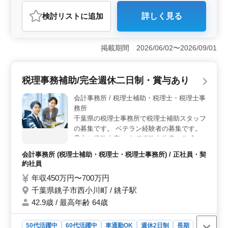
アルバイト・パート
会計事務所
検討リスト
に追加
詳しく見る
おすすめポイント
＜経験重視＞ 会計事務所経験5年以上の方を求め、税務
会計業務全般を担当します。税務申告や会計記帳代行、
掲載期間 2026/06/02〜2026/09/01
経理事務など幅広い業務に携わります。経験豊富な中高
年の方々のご応募をお待ちしています。 ＜働きやす
さ＞ マイカー通勤可能で、敷地内に無料駐車場が完備
税理事務補助/完全週休二日制・賞与あり
されています。月の残業はほとんどなく、繁忙期以外は
無理なくお仕事ができるように業務量が調整されていま
会計事務所 / 税理士補助・税理士・税理士事
す。週休2日制で、充実した休暇制度も整っていま
務所
す。 ＜シニア世代活躍＞ 50代以上のベテラン経験
千葉県の税理士事務所で税理士補助スタッフ
者やシニア世代の方々が活躍している企業です。経験と
の募集です。 ベテラン経験者の募集です。
スキルを存分に活かし、安定した環境でキャリアを築い
◯主な業務内容 ・各種税務申告書の作成補
ていくチャンスです。
助 ・会計ソフトへのデータ入力 ・各帳票類
会計事務所 (税理士補助・税理士・税理士事務所) / 正社員・契
の整理 ・電話応対 ・巡回監査補助 入社後
約社員
は、ほかのスタッフに同行し徐々に仕事を覚
年収450万円〜700万円
えていっていただきます。 税理士志望の方
千葉県銚子市西小川町 / 銚子駅
歓迎します！ 定期的に研修に参加しますの
で、資格取得や知識の習得が可能です。 ス
42.9歳 / 最高年齢 64歳
キルアップによる昇給制度もあります。
50代活躍中
60代活躍中
車通勤OK
週休2日制
長期