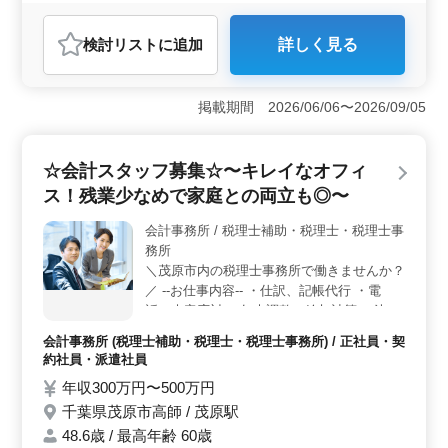
週休2日制
長期
残業なし・少なめ
男性歓迎
正社員
契約社員
派遣社員
紹介予定派遣社員
検討リスト
に追加
詳しく見る
アルバイト・パート
会計事務所
おすすめポイント
＜経験者優遇＞ 会計事務所での実務経験が豊富な方を
掲載期間 2026/06/06〜2026/09/05
求めています。ブランクのある方や主婦の方も歓迎で
す。 ＜中高年活躍＞ 40〜50代、そして60代も活躍
されています。経験を活かして安定したキャリアを築け
☆会計スタッフ募集☆〜キレイなオフィ
ます。 ＜働きやすさ＞ 土日祝休みで、夏季休暇や
ス！残業少なめで家庭との両立も◎〜
年末年始休暇もあります。残業は少なめで、家庭との両
立がしやすい環境です。
会計事務所 / 税理士補助・税理士・税理士事
務所
＼茂原市内の税理士事務所で働きませんか？
／ --お仕事内容-- ・仕訳、記帳代行 ・電
話、来客応対 ・年末調整、給与計算 ・決算
業務 ・申告書作成 ・月次巡回監査 等 ◎ポ
会計事務所 (税理士補助・税理士・税理士事務所) / 正社員・契
イント◎ ・残業ほとんどなし ・女性スタッ
約社員・派遣社員
フ活躍中 ・シニア層積極的に採用中 ・2021
年収300万円〜500万円
年に移転したばかりの為キレイなオフィス☆
千葉県茂原市高師 / 茂原駅
経験があれば年齢は関係なし！ 転職活動に
悩んでいる方も、まずはお気軽にご応募下さ
48.6歳 / 最高年齢 60歳