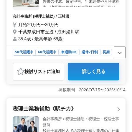
す。また、マイカー通勤が可能で、無料駐車場も完備さ
告書の作成、確定申告、年末調整や月時試算
れているため通勤ストレスが軽減されます。 ＜長期
表・決算書の作成などの業務に従事していた
的な安定性と幅広い年齢層＞ この職場では中高年の
だきます。 ・自計化の指導や資金繰り・経
会計事務所 (税理士補助) / 正社員
方々も活躍中で、年齢にとらわれず経験を活かせる環境
営計画へのアドバイスなど ・税務判断の指
です。福利厚生には社会保険完備が含まれ、長期で安定
月給20万円〜30万円
導(贈与・相続・譲渡・法人等) ・新規の関与
した雇用を希望する方に最適です。また、従業員数が少
先の開拓 今回経験者や資格保有者の募集と
千葉県成田市玉造 / 成田湯川駅
人数のため、アットホームな雰囲気で働ける点も魅力で
なります。 豊富な経験や知識を活かして働
35.4歳 / 最高年齢 68歳
す。
くことができます。 ベテランシニアの方歓
迎。
50代活躍中
60代活躍中
車通勤OK
週休2日制
長期
男性歓迎
正社員
会計事務所
おすすめポイント
検討リスト
に追加
詳しく見る
＜経験者優遇＞ 豊富な経験や知識を活かし、税務会計
業務に従事できます。ベテランシニアの方も大いに歓迎
されています。 ＜充実の福利厚生＞ 年2回の賞与や
掲載期間 2026/07/15〜2026/10/14
退職金制度など、安定した待遇が整っています。 ＜
ワークライフバランス＞ 週休2日制（年6回の土曜出
勤）や、夏季休暇、年末年始など、充実した休日が確保
税理士業務補助《駅チカ》
されており、働きやすい環境となっています。
会計事務所 / 税理士補助・税理士・税理士事
務所
税理士事務所内での税理士補助業務のお仕事