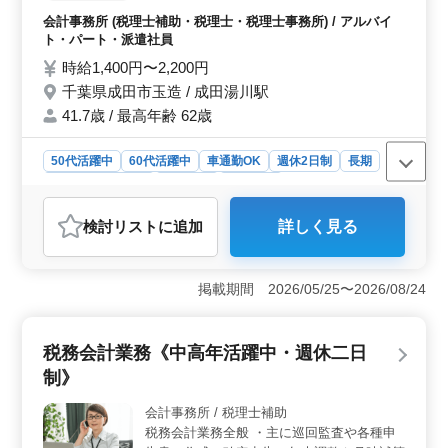
務 ・パソコンの入力業務および税務書類の
会計事務所 (税理士補助・税理士・税理士事務所) / アルバイ
作成補助 ・その他税理士の業務補助に関わ
ト・パート・派遣社員
る業務 ・外出用務（マイカーを使用してい
時給1,400円〜2,200円
ただきます：ガソリン代負担あり） ＊マイ
千葉県成田市玉造 / 成田湯川駅
カー通勤について：無料駐車場あり。 税理
士資格お持ちの方、会計事務所経験10年以
41.7歳 / 最高年齢 62歳
上の方は条件面優遇します！ 希望条件・待
遇相談して下さい。
50代活躍中
60代活躍中
車通勤OK
週休2日制
長期
残業なし・少なめ
女性歓迎
派遣社員
アルバイト・パート
会計事務所
検討リスト
に追加
詳しく見る
おすすめポイント
＜スキルアップとキャリア支援＞ 本求人では、税理士
業務の補助を担当し、会計事務所での経験を活かせま
掲載期間 2026/05/25〜2026/08/24
す。特に10年以上の経験者や税理士資格をお持ちの方に
は、条件面での優遇があるため、スキルを評価されなが
ら働ける環境です。また、税務や会計の知識をさらに深
税務会計業務《中高年活躍中・週休二日
める機会にもつながります。 ＜働きやすさと柔軟な
制》
勤務条件＞ 完全週休二日制に加え、週3〜5日から働き
方を選べるため、ライフスタイルに合わせて勤務可能で
会計事務所 / 税理士補助
す。さらに、残業がない点や1日5時間以上からの勤務が
税務会計業務全般 ・主に巡回監査や各種申
可能な点は、家庭との両立を目指す方にも適していま