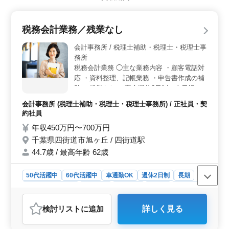
門性を高めたい方に適しています。 ＜多彩な業務
＞ 税理士補助業務に従事し、経営アドバイスや会計ソ
フトの導入サポート、税務申告書類の作成などを担当し
税務会計業務／残業なし
ます。 ＜働きやすい環境＞ 年間休日120日で完全週
休2日制という働きやすい環境が特徴です。年収は400万
会計事務所 / 税理士補助・税理士・税理士事
円から550万円です。通勤手当は実費支給。雇用・労災・
務所
健康・厚生の福利厚生が整っています。
税務会計業務 ◯主な業務内容 ・顧客電話対
応 ・資料整理、記帳業務 ・申告書作成の補
助 ＊残業なし ＊完全週休2日制（土日祝休
み） ＊年間休日120日 ＊交通費実費支給
会計事務所 (税理士補助・税理士・税理士事務所) / 正社員・契
（上限なし） ＊賞与あり 会計事務所での勤
約社員
務経験のある方の募集です。 これまで培っ
年収450万円〜700万円
てきたスキルや知識を存分に活かせます。
千葉県四街道市旭ヶ丘 / 四街道駅
44.7歳 / 最高年齢 62歳
50代活躍中
60代活躍中
車通勤OK
週休2日制
長期
残業なし・少なめ
女性歓迎
男性歓迎
正社員
契約社員
会計事務所
検討リスト
に追加
詳しく見る
おすすめポイント
＜経験を活かせる税務会計業務＞ 顧客対応や資料整