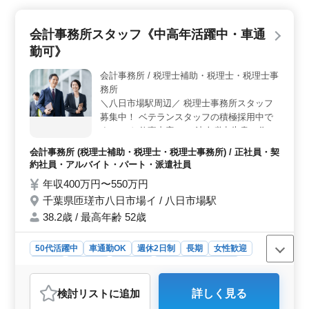
す。 ＜働きやすさ＞ アットホームな事務所でのお
仕事なので、職場の雰囲気も良好です。マイカー通勤が
会計事務所スタッフ《中高年活躍中・車通
可能であり、車での通勤もスムーズに行えます。年間休
日が120日以上と多く、ワークライフバランスを大切にし
勤可》
ながら働くことができます。 ＜福利厚生＞ 雇用・
労災・健康・厚生などの福利厚生が整っています。ま
会計事務所 / 税理士補助・税理士・税理士事
た、実費支給の通勤手当もあり、通勤にかかる費用をサ
務所
ポートしています。月10時間程度の残業があるため、労
＼八日市場駅周辺／ 税理士事務所スタッフ
働時間も適切に調整されています。
募集中！ ベテランスタッフの積極採用中で
す！ ＊お仕事内容＊ ・法人税申告書の作成
・決算書の作成 ・月次帳簿作成及びチェッ
会計事務所 (税理士補助・税理士・税理士事務所) / 正社員・契
ク ・クライアントへの業績報告 ・会計ソフ
約社員・アルバイト・パート・派遣社員
トの導入サポート ＊ポイント＊ ・週休2日
年収400万円〜550万円
制 ・中高年活躍中 ・交通費支給 ・社会保険
千葉県匝瑳市八日市場イ / 八日市場駅
完備 ＼まずはお気軽にお問い合わせくださ
い／
38.2歳 / 最高年齢 52歳
50代活躍中
車通勤OK
週休2日制
長期
女性歓迎
正社員
契約社員
派遣社員
アルバイト・パート
会計事務所
検討リスト
に追加
詳しく見る
おすすめポイント