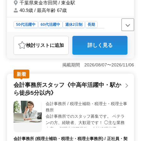
千葉県東金市田間 / 東金駅
んか？
40.9歳 / 最高年齢 67歳
50代活躍中
60代活躍中
週休2日制
長期
残業なし・少なめ
女性歓迎
正社員
契約社員
会計事務所
検討リスト
に追加
詳しく見る
おすすめポイント
＜残業なしで働きやすい環境＞ この会計事務所は、残
業がなく、ワークライフバランスを大切にした働き方が
掲載期間 2026/08/07〜2026/11/06
可能です。定時での退勤が確保されており、仕事と家庭
新着
やプライベートの両立がしやすい職場です。年間休日130
日と、休日も多くリフレッシュしながら長期的に働ける
会計事務所スタッフ《中高年活躍中・駅か
環境が整っています。 ＜キャリアアップを目指せる
ら徒歩5分以内》
＞ 法人や個人の税務会計業務、税務申告書類の作成、
税務相談業務など、幅広い業務に携わることができるた
会計事務所 / 税理士補助・税理士・税理士事
め、これまでの経験をさらに活かし、スキルアップやキ
務所
ャリアアップを目指す方に最適な職場です。会計ソフト
はTKCや弥生会計を使用しており、最新のツールを活用
会計事務所でのスタッフ募集です。 ベテラ
した業務が可能です。 ＜シニア層も活躍中の職場
ンの方、経験者、大歓迎です！ ◯主な業務
＞ この事務所では、50代や60代のベテランスタッフが
内容 ・顧問先巡回業務（会計処理指導、会
多く活躍しています。年齢を問わず、豊富な経験を持つ
計監査） ・法人及び個人の税務会計業務 ・
会計事務所 (税理士補助・税理士・税理士事務所) / 正社員・契
方が歓迎されており、長年培ったノウハウを活かして、