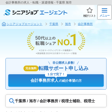
会計事務所の求人・転職・派遣情報 - 千葉県 旭市
メニュー
検討リスト
シニアジョブエージェント
千葉県
旭市
会計事務所
非公開求人多数!
転職サポート申し込み
完全無料
１分で完了！
会計事務所求人
の紹介希望の方
千葉県 / 旭市 / 会計事務所 / 税理士補助、税理士