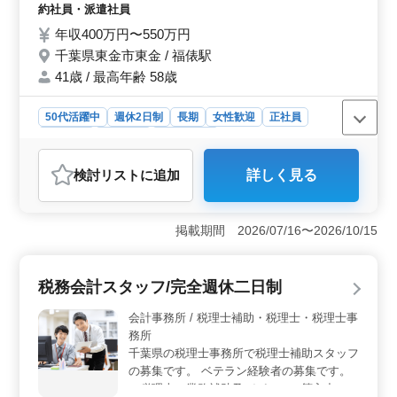
各種税務申告書類の作成及び税務相談業務
約社員・派遣社員
即戦力としてご活躍いただける環境が整っています。年
・会社設立、事業承継等のサポート ・相続
収450万円〜700万円という高水準の報酬も魅力です。
年収400万円〜550万円
対策～相続税申告業務 ・経営アドバイス ＊
千葉県東金市東金 / 福俵駅
50代活躍中 ＊残業少なめ ＊ベテラン経験者
大募集
41歳 / 最高年齢 58歳
50代活躍中
週休2日制
長期
女性歓迎
正社員
契約社員
派遣社員
会計事務所
おすすめポイント
検討リスト
に追加
詳しく見る
＜働きやすい環境＞ 残業が少なく、週休2日制の働き方
が整っています。地元に根ざした会計事務所なので、通
勤もストレスフリーです。駅から徒歩5分以内でアクセス
掲載期間 2026/07/16〜2026/10/15
が良く、仕事とプライベートのバランスを取りやすい環
境です。 ＜キャリアチャンス＞ ベテラン経験者を
歓迎しています。顧問先巡回業務や経営アドバイスな
税務会計スタッフ/完全週休二日制
ど、幅広い業務に携わりながらスキルを磨くことが可能
です。中高年の方も積極的に活躍しており、経験を活か
会計事務所 / 税理士補助・税理士・税理士事
して安心して長く働ける環境です。 ＜魅力的な報酬
務所
＞ 年収400万円から550万円という魅力的な報酬体系が
千葉県の税理士事務所で税理士補助スタッフ
あります。経験と能力をしっかり評価し、やりがいのあ
の募集です。 ベテラン経験者の募集です。
る仕事に対する適正な報酬が見込めます。経済的な安定
＊税理士の業務補助及びパソコン等入力の業
感を求める方にも適しています。