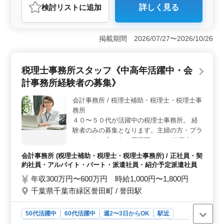
検討リスト
に追加
詳しく見る
おすすめポイント
＜経験者優遇の仕事内容＞ 会計事務所経験者に向けた
税理士補助業務です。営利法人や非営利法人への会計・
掲載期間 2026/07/27〜2026/10/26
税務サービス提供や人事サービスなど、幅広い業務に携
われます。 ＜柔軟な就業日数と環境＞ 週2〜3日か
らのパート勤務で、就業日数の相談が可能となっていま
税理士事務所スタッフ《中高年活躍中・会
す。また、車通勤OKなので、通勤にも便利です。 ＜
計事務所経験者の募集》
安定した雇用と労働環境＞ 時給1,000円〜1,200円とい
う高水準な給与で、通勤手当も全額支給されます。さら
会計事務所 / 税理士補助・税理士・税理士事
に、労災保険が完備されており、安心して働ける環境が
務所
整っています。
４０〜５０代が活躍中の税理士事務所。 経
験者のみの募集となります。主婦の方・ブラ
ンクのある方でもご応募下さい！ 仕事内容
(税理士補助業務) ・入力 ・記帳代行 ・給与
会計事務所 (税理士補助・税理士・税理士事務所) / 正社員・契
計算 ・決算、税務申告業務 愉快なスタッフ
約社員・アルバイト・パート・派遣社員・紹介予定派遣社員
と一緒に働きませんか？ 土日祝休み。他・
年収300万円〜600万円 時給1,000円〜1,800円
夏季休暇年末年始休暇あり。 税理士の方優
千葉県千葉市緑区誉田町 / 誉田駅
遇致します。
50代活躍中
60代活躍中
週2〜3日からOK
駅近