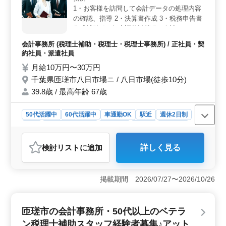
1・お客様を訪問して会計データの処理内容
の確認、指導 2・決算書作成 3・税務申告書
作成補助 4・年末調整計算 5・会計ソフト入
力指導 ベテランスタッフ歓迎 ※会計事務所
会計事務所 (税理士補助・税理士・税理士事務所) / 正社員・契
経験者の募集になります。
約社員・派遣社員
月給10万円〜30万円
千葉県匝瑳市八日市場ニ / 八日市場(徒歩10分)
39.8歳 / 最高年齢 67歳
50代活躍中
60代活躍中
車通勤OK
駅近
週休2日制
長期
残業なし・少なめ
男性歓迎
正社員
契約社員
派遣社員
会計事務所
検討リスト
に追加
詳しく見る
おすすめポイント
＜幅広い業務経験が積める環境＞ 税務申告書の作成補
助や年末調整計算など、多岐にわたる業務に携われま
掲載期間 2026/07/27〜2026/10/26
す。経験豊富なスタッフと共に、スキルアップを図るチ
ャンスです。 ＜中高年のキャリア活躍の場＞ 会計
事務所経験者や中高年層が活躍できる環境です。豊富な
匝瑳市の会計事務所・50代以上のベテラ
経験を生かし、新しいキャリアのステップアップを目指
ン税理士補助スタッフ経験者募集♪アット
せます。 ＜充実した福利厚生と働きやすさ＞ 週休2