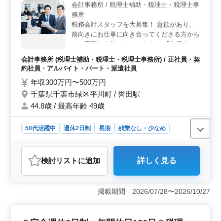
会計事務所 / 税理士補助・税理士・税理士事
通費も実費支給されるため、通勤にかかる費用の心配も
務所
ありません。 ＜経験を活かせる充実した業務内容
＞ 主な業務は、月次・決算業務の対応や顧問先巡回業
税務会計スタッフを大募集！ 意欲があり、
務、相続対策・申告など多岐にわたります。会計ソフト
前向きにお仕事に向き合ってくださる方から
の使用経験がある方は、スムーズに業務に取り組めま
のご応募をお待ちしています！ 【仕事内
す。担当者が企業情報をしっかりと引き継ぐため、業務
容】 ・決算書/税務申告書の作成 ・年末調整
会計事務所 (税理士補助・税理士・税理士事務所) / 正社員・契
に早く慣れることができ、これまでの経験を存分に活か
・税務相談 ・来客対応、電話対応 ＊残業ほ
約社員・アルバイト・パート・派遣社員
せる職場です。
ぼなし！就業時間短め！目の前のお仕事に集
年収300万円〜500万円
中できます！ ＊豊富な実務経験をお持ちの
千葉県千葉市緑区平川町 / 誉田駅
方大歓迎！シニア世代からのご応募もお待ち
しています♪
44.8歳 / 最高年齢 49歳
50代活躍中
週休2日制
長期
残業なし・少なめ
女性歓迎
正社員
契約社員
派遣社員
アルバイト・パート
会計事務所
検討リスト
に追加
詳しく見る
おすすめポイント
＜実務経験者歓迎＞ 会計事務所での実務経験が5年以上
ある方を積極的に募集しています。決算書や税務申告書
掲載期間 2026/07/28〜2026/10/27
の作成、年末調整、税務相談など、幅広い業務に携わる
ことができます。 ＜残業ほぼなし＞ 残業がほぼな
く、就業時間も短めです。これにより、目の前の業務に