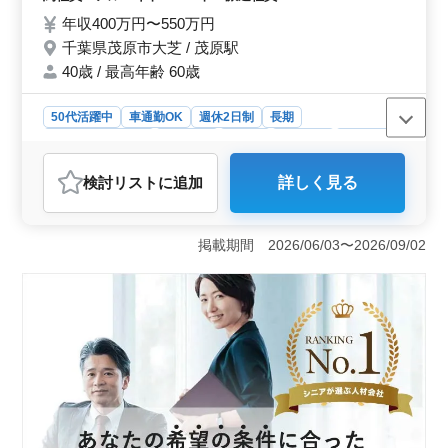
当企業への訪問業務 ・その他、付随する関
年収400万円〜550万円
連業務 ＊繁忙期以外の残業はほとんどあり
千葉県茂原市大芝 / 茂原駅
ません。 ＊即戦力を求めています。50代以
上のベテラン歓迎！経験豊富なシニア世代の
40歳 / 最高年齢 60歳
方も是非ご応募下さい！
50代活躍中
車通勤OK
週休2日制
長期
残業なし・少なめ
女性歓迎
正社員
契約社員
派遣社員
アルバイト・パート
会計事務所
検討リスト
に追加
詳しく見る
おすすめポイント
＜中高年の活躍と経験者優遇＞ 当社では中高年層が活
躍しやすい環境を整えています。特に担当先への訪問業
掲載期間 2026/06/03〜2026/09/02
務経験者を歓迎し、経験豊富なシニア世代の方々のご応
募をお待ちしています。また、50代以上のベテランの
方々も即戦力として期待しており、その豊富な経験を活
かして活躍していただけます。 ＜業務内容と特徴
＞ 税務会計事務所での業務をお任せします。担当企業
への訪問業務や資料の収集・書類作成などが主な業務で
す。残業は繁忙期以外はほとんどなく、働きやすい環境
が整っています。マイカーまたは社用車を利用しての訪
問業務が可能で、通勤も便利です。 ＜給与と福利厚
生＞ 年収は400万円から550万円で、通勤手当は全額支
給されます。さらに、賞与は年2回支給され、安定した収