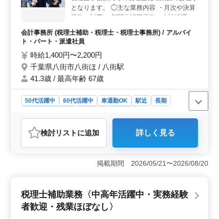
となります。 ◯主な業務内容 ・月次や決算
業務の対応 ・顧問先巡回業務（会計処理指
導、会計監査） ・税務会計顧問業務 ・相続
会計事務所 (税理士補助・税理士・税理士事務所) / アルバイ
対策・相続申告 ・創業支援・会社設立 ・税
ト・パート・派遣社員
務調査立会い ＊会計ソフトは弥生会計、勘
時給1,400円〜2,200円
定奉行を使用しています。 担当者が企業情
千葉県八街市八街ほ / 八街駅
報をしっかり引き継ぎますので、スムーズに
業務慣れる事が可能です。 ※年間休日124日
41.3歳 / 最高年齢 67歳
以上 ※駅チカ ※マイカー通勤可能（無料駐
車場あり） 現在50歳以上も活躍している企
50代活躍中
60代活躍中
車通勤OK
駅近
長期
業です。 ぜひ今までの経験を活かして頂け
残業なし・少なめ
女性歓迎
派遣社員
る方のご応募お待ちしております。
アルバイト・パート
会計事務所
検討リスト
に追加
詳しく見る
おすすめポイント
＜柔軟な勤務形態＞ 千葉県八街市にある税理士事務所
での補助業務は、アルバイトやパート、派遣社員として
掲載期間 2026/05/21〜2026/08/20
の雇用形態を選べます。週3〜5日の勤務が可能で、家庭
や他の仕事との両立をしやすい環境です。残業がないた
めプライベートの時間を確保しながら働けます。 ＜
税理士補助業務〈中高年活躍中・実務経験
魅力的な報酬＞ 時給は1,400円〜2,200円と高水準で、
者歓迎・残業ほぼなし〉
しっかりとした収入が期待できます。さらに、年2回の賞
与もあり、モチベーションを維持しやすい条件です。交