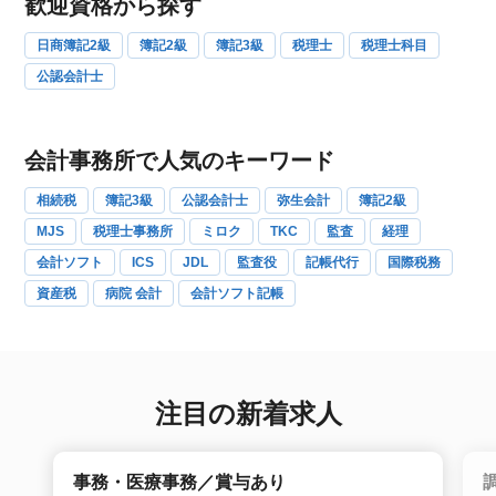
歓迎資格から探す
日商簿記2級
簿記2級
簿記3級
税理士
税理士科目
公認会計士
会計事務所で人気のキーワード
相続税
簿記3級
公認会計士
弥生会計
簿記2級
MJS
税理士事務所
ミロク
TKC
監査
経理
会計ソフト
ICS
JDL
監査役
記帳代行
国際税務
資産税
病院 会計
会計ソフト記帳
注目の新着求人
事務・医療事務／賞与あり