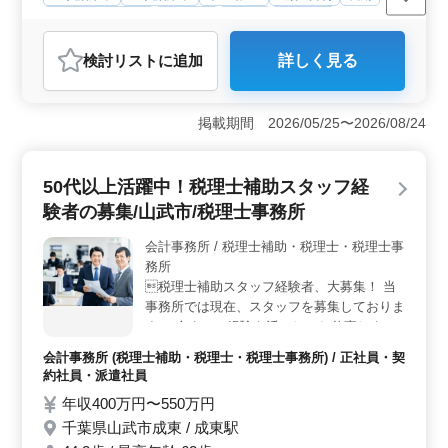
残業なし・少なめ
女性歓迎
正社員
契約社員
会計事務所
検討リスト
に追加
詳しく見る
おすすめポイント
＜高収入と安定した福利厚生＞ 年収450万〜700万円の
安定した収入が得られる本求人は、賞与年2回・計3ヶ月
掲載期間 2026/05/25〜2026/08/24
分の支給がある点も大きな魅力です。さらに、退職金制
度や退職金共済の加入もあり、長期的なキャリアを安心
して築けます。スキルアップに伴う昇給制度も整備され
50代以上活躍中！税理士補助スタッフ経
ており、努力が報われる環境です。 ＜柔軟な働き方
験者の募集/山武市/税理士事務所
と働きやすさ＞ 完全週休二日制で土日祝日が休みとな
り、プライベートの時間も確保しやすい環境です。残業
会計事務所 / 税理士補助・税理士・税理士事
時間が月平均10時間と少ないため、ワークライフバラン
務所
スを重視する方にも最適です。さらに、車通勤が可能で
あるため、通勤の利便性も高い点がポイントです。
税理士補助スタッフ経験者、大募集！ 当
＜研修制度とスキルアップの支援＞ 税理士志望の方を
事務所では現在、スタッフを募集しておりま
歓迎し、入社後は研修や資格取得のサポートが充実して
す。 今までの経験を活かしてお仕事しませ
います。現場経験を積みながらスキルアップを目指せる
んか？ 〜お仕事内容〜 ・法人税申告書の作
会計事務所 (税理士補助・税理士・税理士事務所) / 正社員・契
ため、長期的な成長を目指す方に適した職場です。経験
成 ・月次帳簿作成及びチェック ・決算書の
約社員・派遣社員
豊富なスタッフが揃う環境で、実務経験を活かしつつ、
作成 ・経営計画の策定 ・個人確定申告書の
さらなる専門性を磨くことができます。
年収400万円〜550万円
作成 など付随する業務 〜ここがポイント〜
千葉県山武市成東 / 成東駅
・30代〜50代のスタッフが在籍中 ・会計
ソフト：JDL、ビズアップ発展会計、弥生会