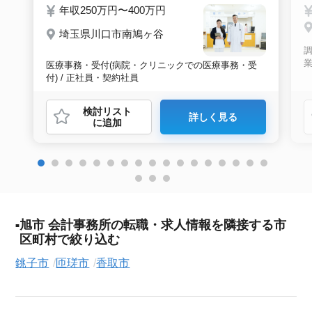
年収250万円〜400万円
埼玉県川口市南鳩ヶ谷
業
医療事務・受付(病院・クリニックでの医療事務・受
付) / 正社員・契約社員
検討リスト
詳しく見る
に追加
旭市 会計事務所の転職・求人情報を隣接する市
区町村で絞り込む
銚子市
匝瑳市
香取市