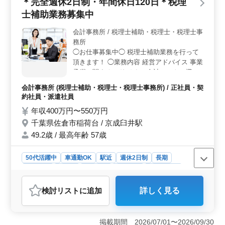
＊完全週休2日制・年間休日120日＊税理
集中し、効率的に作業を進めることができます。プライ
士補助業務募集中
ベートの時間も大切にしながら、仕事に取り組むことが
できます。 この求人は、千葉県千葉市緑区平川町に
会計事務所 / 税理士補助・税理士・税理士事
ある会計事務所での税理士補助業務の募集です。年収は
務所
300万円〜500万円で、週5日勤務です。就業時間は
9:00〜16:00で、休憩時間は60分です。残業はなく、ワー
◯お仕事募集中◯ 税理士補助業務を行って
クライフバランスを重視した働き方ができます。
頂きます！ ◯業務内容 経営アドバイス 事業
承継に関するアドバイス 会計ソフトの導入
サポート 各種税務申告書類の作成及び税務
会計事務所 (税理士補助・税理士・税理士事務所) / 正社員・契
相談業務 相続対策～相続税申告業務 等 ◯備
約社員・派遣社員
考 完全週休2日制 駅徒歩圏内 車通勤可能 年
年収400万円〜550万円
間休日120日 ベテラン経験者歓迎 年齢では
千葉県佐倉市稲荷台 / 京成臼井駅
なくベテラン経験者を求めてます！ 皆様の
ご応募お待ちしております！
49.2歳 / 最高年齢 57歳
50代活躍中
車通勤OK
駅近
週休2日制
長期
女性歓迎
正社員
契約社員
派遣社員
会計事務所
おすすめポイント
検討リスト
に追加
詳しく見る
＜経験者歓迎＞ 会計事務所経験が5年以上必要です。年
齢ではなく、ベテランの経験者を重視しています。比較
的小規模な環境で働けるため、自らの経験を活かして専
掲載期間 2026/07/01〜2026/09/30