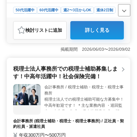
い♪
50代活躍中
60代活躍中
週2〜3日からOK
週休2日制
長期
残業なし・少なめ
女性歓迎
正社員
契約社員
派遣社員
会計事務所
検討リスト
に追加
詳しく見る
おすすめポイント
＜好条件＞ この会計スタッフのポジションは税理士事
務所での経験を活かしたい方にとって魅力的です。経験5
掲載期間 2026/06/03〜2026/09/02
年以上の方には年収300万円〜500万円という魅力的な報
酬が提示され、正社員から契約社員、派遣社員までの選
択肢も用意されています。 ＜働きやすさ＞ 週5日勤
税理士法人事務所での税理士補助募集しま
務で土日祝がお休みという点はワークライフバランスを
す！中高年活躍中！社会保険完備！
重視する方にとって大きな魅力です。茂原駅から徒歩圏
内という立地条件もあり、通勤時間の短縮が期待できま
会計事務所 / 税理士補助・税理士・税理士事
す。さらに残業は月10時間程度と少なめなためストレス
務所
なく働くことができます。 ＜安心＆成長＞ この税
理士事務所は2021年に移転したばかりのキレイなオフィ
税理士法人での税理士補助可能な方募集中！
スであり、女性スタッフやシニア層が積極的に採用され
中高年歓迎です！ ＊主な業務内容 ・巡回監
ています。経験豊富な方であれば年齢は関係なく、安定
査 ・申告書の作成 ・月次決算書作成 ・記帳
した環境でキャリアを築くことができます。
指導 ・法人税、所得税、消費税の相談 ・決
会計事務所 (税理士補助・税理士・税理士事務所) / 正社員・契
算、申告業務 ◎社会保険完備 ◎完全週休2
約社員・派遣社員
日制 ◎年間休日120日 ベテラン税理士補助
年収300万円〜500万円
募集中！ 比較的年齢層が若い為経験豊かな