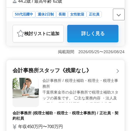
44.2歳 / 最高年齢 62歳
計他 ・税理士科目合格者優遇！ これからど
んどん成長していきたい方！ ぜひ一緒に働
50代活躍中
週休2日制
長期
女性歓迎
正社員
きませんか？ スタッフ一同、ご応募お待ち
契約社員
派遣社員
会計事務所
しております。
おすすめポイント
検討リスト
に追加
詳しく見る
＜経験を活かすチャンス＞ 山武市の税理士事務所で
は、会計事務所での経験が5年以上ある方を募集していま
す。法人税申告書の作成や月次帳簿作成、決算書の作成
掲載期間 2026/05/25〜2026/08/24
など、幅広い業務に携わることが可能です。 ＜働き
やすさ＞ 30代から50代までのスタッフが在籍してお
り、多様な年代のメンバーと働くことができます。ま
会計事務所スタッフ《残業なし》
た、成東駅からのアクセスが良好であり、通勤もスムー
ズです。週3〜5日の勤務で、月10時間程度の残業が見込
会計事務所 / 税理士補助・税理士・税理士事
まれており、ワークライフバランスを保ちながら働けま
務所
す。 ＜福利厚生＞ 雇用・労災・健康・厚生などの
千葉県東金市の会計事務所で税理士補助スタ
福利厚生が整っています。実費支給の通勤手当もあり、
ッフの募集です。 ◯主な業務内容 ・法人及
通勤にかかる費用をサポートしています。産業は学術研
び個人の税務会計業務 ・各種税務申告書類
究や専門・技術サービス業で、専門性の高い仕事に携わ
ることが可能です。
の作成 ・税務相談業務 等 会計ソフトは主に
会計事務所 (税理士補助・税理士・税理士事務所) / 正社員・契
TKC、弥生会計を使用します。 残業も少な
約社員
めの働き方が可能です。 これまでのご経験
年収450万円〜700万円
を更に活かしてキャリアアップを目指しませ