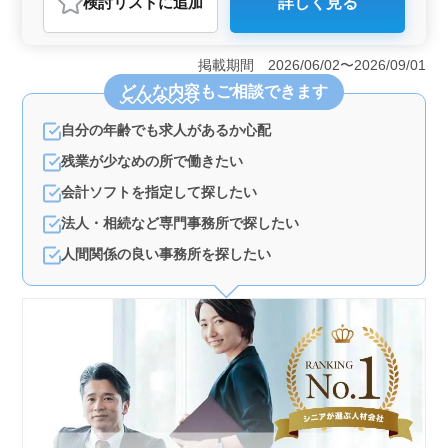
検討リスト
に追加
詳しく見る
おすすめポイント
＜経験者優遇＞ 会計事務所での勤務経験が5年以上ある
方を対象としています。法人税申告書や決算書の作成な
掲載期間 2026/06/02〜2026/09/01
ど、専門知識を活かした業務に携わっていただきま
どんな内容
もご相談できます
す。 ＜ワークライフバランス＞ 週休2日制で、残業
が少なめで、プライベートの時間を大切にできます。土
自分の年齢でも求人があるか心配
日祝が休みで、年末年始やGW休暇などの長期休暇もあり
ます。 ＜通勤の利便性＞ 旭駅から近く、車通勤も
残業が少なめの所で働きたい
可能です。通勤手当の支給があり、通勤の負担も少ない
です。
会計ソフトを指定して探したい
法人・相続など専門事務所で探したい
人間関係の良い事務所を探したい