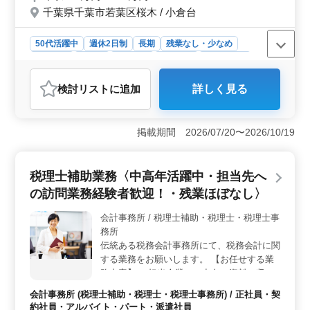
千葉県千葉市若葉区桜木 / 小倉台
あなたの力を今必要としております！ ご応
募お待ちしております。
50代活躍中
週休2日制
長期
残業なし・少なめ
女性歓迎
正社員
契約社員
派遣社員
会計事務所
おすすめポイント
検討リスト
に追加
詳しく見る
＜経験者優遇・働きやすい条件＞ 税理士法人での税理
士補助の募集です。中高年歓迎！比較的若いチームと共
に、成長しませんか？社会保険完備、週休2日制、年間休
掲載期間 2026/07/20〜2026/10/19
日120日など働きやすい環境が整っています。 ＜多岐
にわたる業務内容＞ 巡回監査、申告書の作成、月次決
算書作成、記帳指導、法人税、所得税、消費税の相談、
税理士補助業務〈中高年活躍中・担当先へ
決算、申告業務など、税理士法人での幅広い業務に携わ
ります。経験を活かし、スキルアップを目指せま
の訪問業務経験者歓迎！・残業ほぼなし〉
す。 ＜充実の福利厚生＞ 社会保険完備で安心して
働けます。年収320万円〜500万円、実費支給の通勤手当
会計事務所 / 税理士補助・税理士・税理士事
があり、雇用・労災・健康・厚生の福利厚生が整ってい
務所
るので安心して働くことが出来ます。
伝統ある税務会計事務所にて、税務会計に関
する業務をお願いします。 【お任せする業
務内容】 ・担当企業への出向、資料の収集
及び書類作成等の準備作業 ※マイカー（ガ
会計事務所 (税理士補助・税理士・税理士事務所) / 正社員・契
ソリン代支給）もしくは社用車で訪問 ・担
約社員・アルバイト・パート・派遣社員