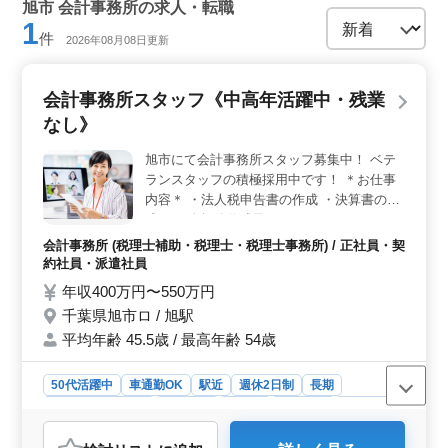
旭市 会計事務所の求人・転職
1
件
2026年08月08日更新
会計事務所スタッフ《中高年活躍中・残業
なし》
旭市にて会計事務所スタッフ募集中！ ベテ
ランスタッフの積極採用中です！ ＊お仕事
内容＊ ・法人税申告書の作成 ・決算書の作
成 ・月次帳簿作成及びチェック ・クライア
ントへの業績報告 ・会計ソフトの導入サポ
会計事務所 (税理士補助・税理士・税理士事務所) / 正社員・契
ート ＊ポイント＊ ・駅チカ ・車通勤可 ・
約社員・派遣社員
週休2日制 ・中高年活躍中 ・交通費支給 ・
年収400万円〜550万円
社会保険完備 ・経験者の募集 ・税理士条件
千葉県旭市ロ / 旭駅
優遇 現在50歳以上も活躍している企業で
平均年齢 45.5歳 / 最高年齢 54歳
す。 ぜひ今までの経験を活かして働ける方
のご応募お待ちしております！ 若いスタッ
フが経験者の力を必要としています。 ぜひ
50代活躍中
車通勤OK
駅近
週休2日制
長期
ご応募ください！！
残業なし・少なめ
女性歓迎
正社員
契約社員
派遣社員
会計事務所