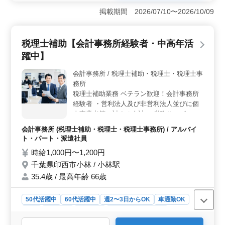
理、記帳業務、申告書作成補助を担当します。会計事務
掲載期間 2026/07/10〜2026/10/09
所での経験を活かし、即戦力として活躍できます。
＜基本的に残業なし・年間休日120日で働きやすい＞ 残
業は基本的になく、勤務時間内で業務を終えられる環境
税理士補助【会計事務所経験者・中高年活
です。完全週休2日制（土日祝休み）・年間休日120日
躍中】
で、十分な休みを取りながらプライベートとも両立しや
すい働き方ができます。 ＜車通勤OK＆待遇面も充実
会計事務所 / 税理士補助・税理士・税理士事
＞ マイカー通勤が可能です。交通費実費支給（上限な
務所
し）や賞与があり、各種保険完備で安心して勤務できる
待遇がそろっています。
税理士補助業務 ベテラン歓迎！会計事務所
経験者 ・営利法人及び非営利法人並びに個
人事業者等に対する会計・ 税務サービスの
提供労務 ・人事サービスの提供 等 会計・財
会計事務所 (税理士補助・税理士・税理士事務所) / アルバイ
務経験者優遇！パートスタッフの募集ですの
ト・パート・派遣社員
で、就業日数ご相談下さい。
時給1,000円〜1,200円
千葉県印西市小林 / 小林駅
35.4歳 / 最高年齢 66歳
50代活躍中
60代活躍中
週2〜3日からOK
車通勤OK
長期
男性歓迎
派遣社員
アルバイト・パート
会計事務所