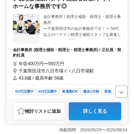
日制や残業が少なめなど、ワークライフバランスを重視
ホームな事務所です◎
した働き方が可能です。さらに、退職金制度や賞与の支
給など、将来に安心感を持てる待遇も整っています。
会計事務所 / 税理士補助・税理士・税理士事
務所
〜千葉県匝瑳市の会計事務所です！〜 50代
以上のベテラン税理士補助スタッフを募集し
ております。 活躍できる方、ぜひご応募く
ださい！ 〈お仕事内容〉 ・法人税申告書の
会計事務所 (税理士補助・税理士・税理士事務所) / 正社員・契
作成 ・月次帳簿作成及びチェック ・試算表
約社員
や決算書の作成 ・会計ソフトの導入サポー
年収400万円〜550万円
ト ・個人確定申告書の作成 などその他付随
千葉県匝瑳市八日市場イ / 八日市場駅
する業務 〈この求人のポイント〉 ・会計ソ
フト：MJS（ミロク） ・マイカー通勤可 ・
43.8歳 / 最高年齢 58歳
年間休日120日以上！ ・50代のスタッフ大活
躍中◎ アットホームな事務所です！ ご応募
50代活躍中
60代活躍中
車通勤OK
週休2日制
長期
お待ちしております！
女性歓迎
正社員
契約社員
会計事務所
おすすめポイント
検討リスト
に追加
詳しく見る
＜経験を活かすチャンス＞ 匝瑳市の会計事務所では、5
年以上の会計事務所での経験がある方を募集していま
す。法人税申告書の作成や月次帳簿作成、会計ソフトの
掲載期間 2026/05/25〜2026/08/24
導入サポートなど、幅広い業務に携わることが可能で