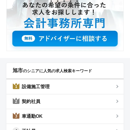
旭市
のシニアに人気の求人検索キーワード
設備施工管理
1
契約社員
2
車通勤OK
3