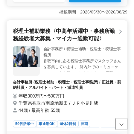
＜車通勤可で通勤ストレス軽減＞ 八日市場駅にも近い
会計事務所での勤務。車通勤OK。交通手段に制約のある
掲載期間 2026/05/30〜2026/08/29
方も安心して通勤できます。 ＜中高年の活躍＞ 中
高年活躍中の職場です。経験豊富なベテランスタッフと
共に、経験を活かして働けます。 ＜安定した労働環
税理士補助業務〈中高年活躍中・事務所勤
境＞ 週休2日制で休息をしっかりとることができ、社会
務経験者大募集・マイカー通勤可能〉
保険完備など、福利厚生面も充実。長期的に安心して働
ける環境が整っています。
会計事務所 / 税理士補助・税理士・税理士事
務所
香取市内にある税理士事務所でスタッフさん
を募集しています。 所内外でのコミュニケ
ーションを大切にできる方からのご応募をお
待ちしております。 【仕事内容】 税務会計
会計事務所 (税理士補助・税理士・税理士事務所) / 正社員・契
業務全般をお任せします。 ・税務申告全般
約社員・アルバイト・パート・派遣社員
・会計記帳代行 ・経理事務、税理士業務に
年収300万円〜500万円
付随する一切の業務 ・パソコン会計による
千葉県香取市南原地新田 / ＪＲ小見川駅
入力業務 ＊マイカー通勤可能、敷地内に駐
車場がございます ＊繁忙期以外の月は残業
44歳 / 最高年齢 59歳
がほとんどありません。無理なくお仕事がで
きる業務量に調整しています。 ☆50代以上
50代活躍中
車通勤OK
週休2日制
長期
のベテラン経験者・シニア世代活躍中の企業
残業なし・少なめ
女性歓迎
正社員
契約社員
派遣社員
です。是非ご応募下さい！