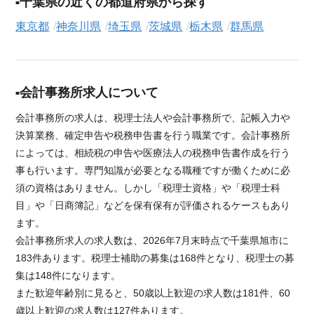
千葉県の近くの都道府県から探す
東京都
神奈川県
埼玉県
茨城県
栃木県
群馬県
会計事務所求人について
会計事務所の求人は、税理士法人や会計事務所で、記帳入力や
決算業務、確定申告や税務申告書を行う職業です。会計事務所
によっては、相続税の申告や医療法人の税務申告書作成を行う
事も行います。専門知識が必要となる職種ですが働くために必
須の資格はありません。しかし「税理士資格」や「税理士科
目」や「日商簿記」などを保有保有が評価されるケースもあり
ます。
会計事務所求人の求人数は、2026年7月末時点で千葉県旭市に
183件あります。税理士補助の募集は168件となり、税理士の募
集は148件になります。
また歓迎年齢別に見ると、50歳以上歓迎の求人数は181件、60
歳以上歓迎の求人数は127件あります。