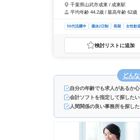
千葉県山武市成東 / 成東駅
平均年齢 44.2歳 / 最高年齢 62歳
50代活躍中
週休2日制
長期
女性歓
おすすめポイント
＜経験を活かすチャンス＞ 山武市の
検討リスト
に追加
を募集しています。法人税申告書の作
ることが可能です。 ＜働きやすさ＞
年代のメンバーと働くことができます
ーズです。週3〜5日の勤務で、月1
保ちながら働けます。 ＜福利厚生
どんな
す。実費支給の通勤手当もあり、通勤
門・技術サービス業で、専門性の高い
自分の年齢でも求人があるか心
会計ソフトを指定して探したい
人間関係の良い事務所を探した