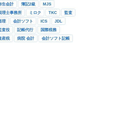
弥生会計
簿記2級
MJS
税理士事務所
ミロク
TKC
監査
経理
会計ソフト
ICS
JDL
監査役
記帳代行
国際税務
資産税
病院 会計
会計ソフト記帳