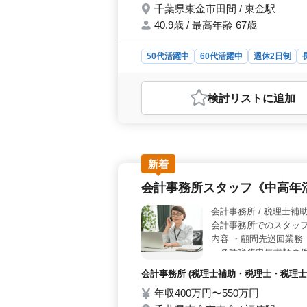
千葉県東金市田間 / 東金駅
40.9歳 / 最高年齢 67歳
50代活躍中
60代活躍中
週休2日制
会計事務所
おすすめポイント
検討リスト
に追加
＜残業なしで働きやすい環境＞ この
にした働き方が可能です。定時での退
しやすい職場です。年間休日130日
整っています。 ＜キャリアアップ
の作成、税務相談業務など、幅広い業
新着
かし、スキルアップやキャリアアップ
会計事務所スタッフ《中高年
計を使用しており、最新のツールを
＞ この事務所では、50代や60代
会計事務所 /
富な経験を持つ方が歓迎されており、
会計事務所でのスタッフ
だける環境が整っています。年収450
内容 ・顧問先巡回業務
・各種税務申告書類の作
続対策～相続税申告業務
会計事務所 (税理士補助・税理士・税理士
験者大募集
年収400万円〜550万円