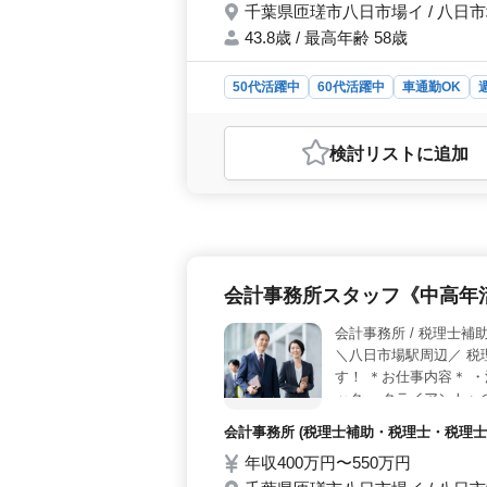
千葉県匝瑳市八日市場イ / 八日
43.8歳 / 最高年齢 58歳
50代活躍中
60代活躍中
車通勤OK
おすすめポイント
＜経験を活かすチャンス＞ 匝瑳市の
検討リスト
に追加
を募集しています。法人税申告書の作
い業務に携わることが可能です。 
で、職場の雰囲気も良好です。マイカ
年間休日が120日以上と多く、ワー
す。 ＜福利厚生＞ 雇用・労災・
給の通勤手当もあり、通勤にかかる費
会計事務所スタッフ《中高年
め、労働時間も適切に調整されていま
会計事務所 /
＼八日市場駅周辺／ 税
す！ ＊お仕事内容＊ 
ック ・クライアントへ
日制 ・中高年活躍中 
会計事務所 (税理士補助・税理士・税理士
ださい／
年収400万円〜550万円