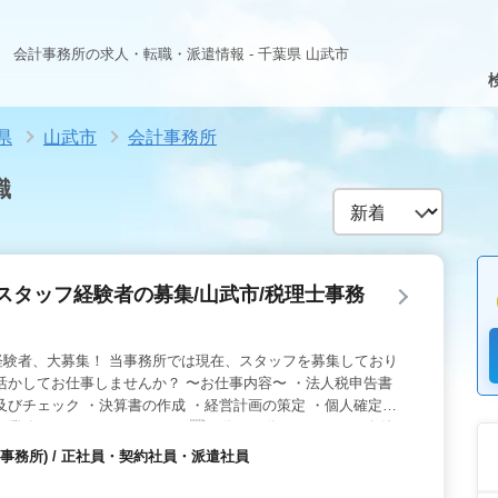
会計事務所の求人・転職・派遣情報 - 千葉県 山武市
県
山武市
会計事務所
職
スタッフ経験者の募集/山武市/税理士事務
経験者、大募集！ 当事務所では現在、スタッフを募集しており
活かしてお仕事しませんか？ 〜お仕事内容〜 ・法人税申告書
及びチェック ・決算書の作成 ・経営計画の策定 ・個人確定申
る業務 〜ここがポイント〜 ・30代〜50代のスタッフが在籍
L、ビズアップ発展会計、弥生会計他 ・税理士科目合格者優遇！
事務所) / 正社員・契約社員・派遣社員
ていきたい方！ ぜひ一緒に働きませんか？ スタッフ一同、ご
す。