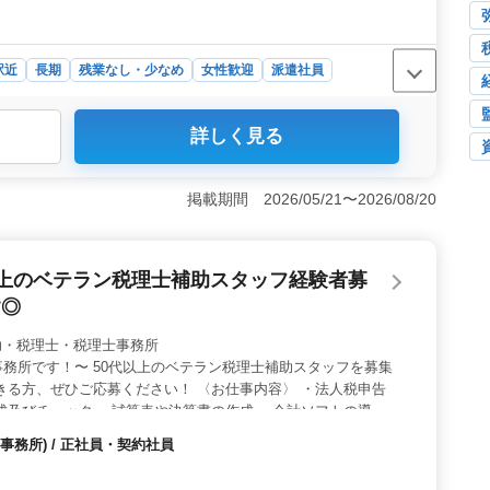
駅近
長期
残業なし・少なめ
女性歓迎
派遣社員
詳しく見る
ある税理士事務所での補助業務は、アルバイトやパート、
。週3〜5日の勤務が可能で、家庭や他の仕事との両立をし
ライベートの時間を確保しながら働けます。 ＜魅力的な
掲載期間 2026/05/21〜2026/08/20
円と高水準で、しっかりとした収入が期待できます。さらに、年
維持しやすい条件です。交通費も実費支給されるため、通
。 ＜経験を活かせる充実した業務内容＞ 主な業務は、
以上のベテラン税理士補助スタッフ経験者募
務、相続対策・申告など多岐にわたります。会計ソフトの
に取り組めます。担当者が企業情報をしっかりと引き継ぐ
す◎
これまでの経験を存分に活かせる職場です。
 税理士補助・税理士・税理士事務所
務所です！〜 50代以上のベテラン税理士補助スタッフを募集
きる方、ぜひご応募ください！ 〈お仕事内容〉 ・法人税申告
成及びチェック ・試算表や決算書の作成 ・会計ソフトの導入
告書の作成 などその他付随する業務 〈この求人のポイント〉
務所) / 正社員・契約社員
ロク） ・マイカー通勤可 ・年間休日120日以上！ ・50代のス
トホームな事務所です！ ご応募お待ちしております！