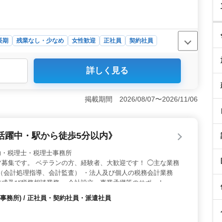
長期
残業なし・少なめ
女性歓迎
正社員
契約社員
詳しく見る
会計事務所は、残業がなく、ワークライフバランスを大切
勤が確保されており、仕事と家庭やプライベートの両立が
と、休日も多くリフレッシュしながら長期的に働ける環境が
掲載期間 2026/08/07〜2026/11/06
を目指せる＞ 法人や個人の税務会計業務、税務申告書類
務に携わることができるため、これまでの経験をさらに活
を目指す方に最適な職場です。会計ソフトはTKCや弥生会
活躍中・駅から徒歩5分以内》
活用した業務が可能です。 ＜シニア層も活躍中の職場
のベテランスタッフが多く活躍しています。年齢を問わず、豊
 税理士補助・税理士・税理士事務所
長年培ったノウハウを活かして、即戦力としてご活躍いた
募集です。 ベテランの方、経験者、大歓迎です！ ◯主な業務
万円〜700万円という高水準の報酬も魅力です。
（会計処理指導、会計監査） ・法人及び個人の税務会計業務
成及び税務相談業務 ・会社設立、事業承継等のサポート ・相
 ・経営アドバイス ＊50代活躍中 ＊残業少なめ ＊ベテラン経
事務所) / 正社員・契約社員・派遣社員