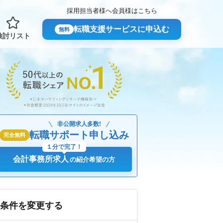
採用担当者様へ
会員様はこちら
転職支援サービスに申込む
無料
検討リスト
非公開求人多数!
転職サポート申し込み
完全無料
１分で完了！
会計事務所求人
の紹介希望の方
条件を変更する