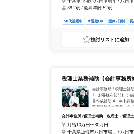
千葉県匝瑳市八日市場イ / 八日
38.2歳 / 最高年齢 52歳
50代活躍中
車通勤OK
週休2日制
長
アルバイト・パート
会計事務所
おすすめポイント
検討リスト
に追加
＜車通勤可で通勤ストレス軽減＞ 八
手段に制約のある方も安心して通勤
す。経験豊富なベテランスタッフと
＞ 週休2日制で休息をしっかりとる
的に安心して働ける環境が整っていま
税理士業務補助【会計事務所
会計事務所 /
1・お客様を訪問して会
書作成補助 4・年末調
務所経験者の募集にな
会計事務所 (税理士補助・税理士・税理士
月給10万円〜30万円
千葉県匝瑳市八日市場ニ / 八日市場