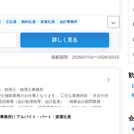
迎
正社員
契約社員
派遣社員
会計事務所
週休2日制の働き方が整っています。地元に根ざした会計
詳しく見る
です。駅から徒歩5分以内でアクセスが良く、仕事とプラ
境です。 ＜キャリアチャンス＞ ベテラン経験者を歓迎
ドバイスなど、幅広い業務に携わりながらスキルを磨くこ
掲載期間 2026/07/16〜2026/10/15
活躍しており、経験を活かして安心して長く働ける環境で
万円から550万円という魅力的な報酬体系があります。経
のある仕事に対する適正な報酬が見込めます。経済的な安
 税理士補助・税理士・税理士事務所
士補助業務のお仕事となります。 ◯主な業務内容 ・月次や決
巡回業務（会計処理指導、会計監査） ・税務会計顧問業務 ・
創業支援・会社設立 ・税務調査立会い ＊会計ソフトは弥生会
ています。 担当者が企業情報をしっかり引き継ぎますので、ス
事務所) / アルバイト・パート・派遣社員
可能です。 ※年間休日124日以上 ※駅チカ ※マイカー通勤可
現在50歳以上も活躍している企業です。 ぜひ今までの経験を活
募お待ちしております。