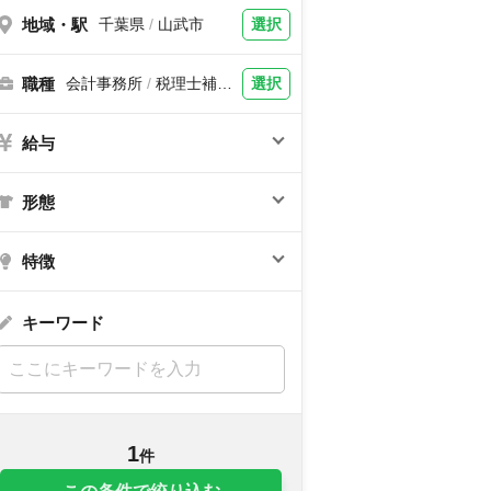
地域・駅
選択
千葉県
/
山武市
職種
選択
会計事務所
/
税理士補
助、税理士
給与
形態
特徴
キーワード
1
件