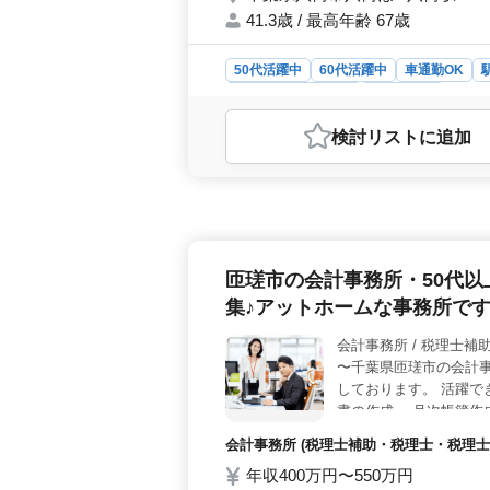
41.3歳 / 最高年齢 67歳
50代活躍中
60代活躍中
車通勤OK
アルバイト・パート
会計事務所
おすすめポイント
検討リスト
に追加
＜柔軟な勤務形態＞ 千葉県八街市に
派遣社員としての雇用形態を選べます
やすい環境です。残業がないためプ
報酬＞ 時給は1,400円〜2,200
2回の賞与もあり、モチベーションを
勤にかかる費用の心配もありません
匝瑳市の会計事務所・50代
月次・決算業務の対応や顧問先巡回業
使用経験がある方は、スムーズに業務
集♪アットホームな事務所で
ため、業務に早く慣れることができ、
会計事務所 /
〜千葉県匝瑳市の会計事
しております。 活躍で
書の作成 ・月次帳簿作
サポート ・個人確定申
会計事務所 (税理士補助・税理士・税理士事
・会計ソフト：MJS（ミ
年収400万円〜550万円
タッフ大活躍中◎ アッ