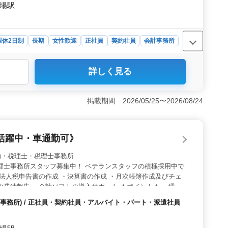
市場駅
週休2日制
長期
女性歓迎
正社員
契約社員
会計事務所
会計事務所では、5年以上の会計事務所での経験がある方
詳しく見る
成や月次帳簿作成、会計ソフトの導入サポートなど、幅広
＜働きやすさ＞ アットホームな事務所でのお仕事なの
ー通勤が可能であり、車での通勤もスムーズに行えます。
掲載期間 2026/05/25〜2026/08/24
クライフバランスを大切にしながら働くことができま
健康・厚生などの福利厚生が整っています。また、実費支
用をサポートしています。月10時間程度の残業があるた
活躍中・車通勤可》
す。
 税理士補助・税理士・税理士事務所
理士事務所スタッフ募集中！ ベテランスタッフの積極採用中で
・法人税申告書の作成 ・決算書の作成 ・月次帳簿作成及びチェ
の業績報告 ・会計ソフトの導入サポート ＊ポイント＊ ・週休2
・交通費支給 ・社会保険完備 ＼まずはお気軽にお問い合わせく
事務所) / 正社員・契約社員・アルバイト・パート・派遣社員