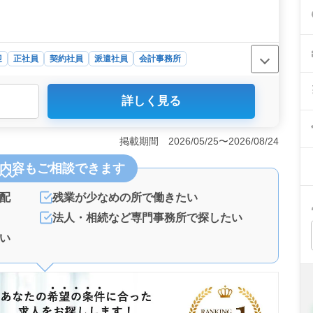
迎
正社員
契約社員
派遣社員
会計事務所
税理士事務所では、会計事務所での経験が5年以上ある方
詳しく見る
成や月次帳簿作成、決算書の作成など、幅広い業務に携わ
 30代から50代までのスタッフが在籍しており、多様な
。また、成東駅からのアクセスが良好であり、通勤もスム
掲載期間 2026/05/25〜2026/08/24
0時間程度の残業が見込まれており、ワークライフバランスを
＞ 雇用・労災・健康・厚生などの福利厚生が整っていま
内容
もご相談できます
にかかる費用をサポートしています。産業は学術研究や専
仕事に携わることが可能です。
配
残業が少なめの所で働きたい
法人・相続など専門事務所で探したい
い