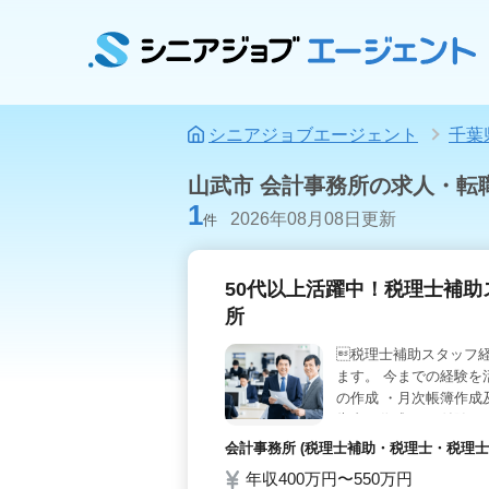
シニアジョブエージェント
千葉
山武市 会計事務所の求人・転
1
2026年08月08日更新
件
50代以上活躍中！税理士補助
所
税理士補助スタッフ
ます。 今までの経験を
の作成 ・月次帳簿作成
告書の作成 など付随す
中 ・会計ソフト：JD
会計事務所 (税理士補助・税理士・税理士
これからどんどん成長し
年収400万円〜550万円
応募お待ちしておりま