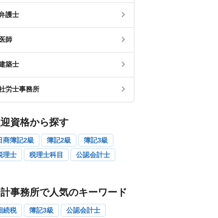
弁護士
医師
建築士
社労士事務所
歓迎資格から探す
日商簿記2級
簿記2級
簿記3級
税理士
税理士科目
公認会計士
会計事務所で人気のキーワード
相続税
簿記3級
公認会計士