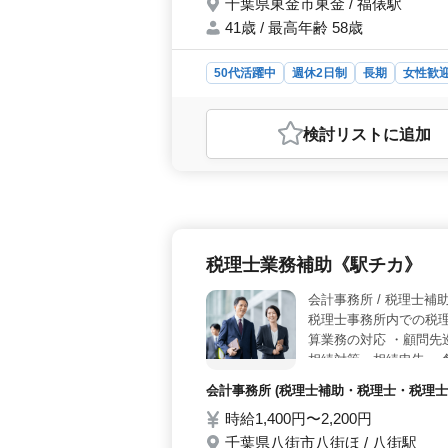
千葉県東金市東金 / 福俵駅
41歳 / 最高年齢 58歳
50代活躍中
週休2日制
長期
女性歓
おすすめポイント
＜働きやすい環境＞ 残業が少なく、
検討リスト
に追加
事務所なので、通勤もストレスフリー
イベートのバランスを取りやすい環
しています。顧問先巡回業務や経営ア
とが可能です。中高年の方も積極的に
す。 ＜魅力的な報酬＞ 年収400
験と能力をしっかり評価し、やりがい
税理士業務補助《駅チカ》
定感を求める方にも適しています。
会計事務所 /
税理士事務所内での税理
算業務の対応 ・顧問先
相続対策・相続申告 ・
計、勘定奉行を使用し
会計事務所 (税理士補助・税理士・税理士
ムーズに業務慣れる事が
時給1,400円〜2,200円
能（無料駐車場あり） 
かして頂ける方のご応
千葉県八街市八街ほ / 八街駅