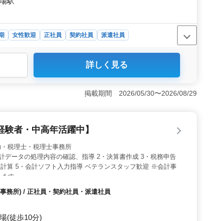
市場駅
期
女性歓迎
正社員
契約社員
派遣社員
詳しく見る
日市場駅にも近い会計事務所での勤務。車通勤OK。交通
できます。 ＜中高年の活躍＞ 中高年活躍中の職場で
共に、経験を活かして働けます。 ＜安定した労働環境
掲載期間 2026/05/30〜2026/08/29
ことができ、社会保険完備など、福利厚生面も充実。長期
す。
経験者・中高年活躍中】
 税理士補助・税理士・税理士事務所
計データの処理内容の確認、指導 2・決算書作成 3・税務申告
整計算 5・会計ソフト入力指導 ベテランスタッフ歓迎 ※会計事
ります。
事務所) / 正社員・契約社員・派遣社員
(徒歩10分)