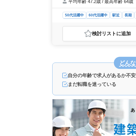
平均年齢 47.2歳 / 最高年齢 64歳
50代活躍中
60代活躍中
駅近
長期
設計事務所・建築士
おすすめポイント
検討リスト
に追加
＜経験者のための特別求人＞ 50代
保有者も歓迎です。電柱基礎などの設
ニング、基本設計、実施設計、積算、
の使用経験は不問です。 ＜働きや
どんな
利厚生も充実しています。慣れてきた
れば応募可能になります。 ＜優れた
円、通勤手当実費支給されます。雇用
自分の年齢で求人があるか不安
時間の残業で、ワークライフバランス
まだ転職を迷っている