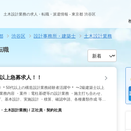
土木設計業務の求人・転職・派遣情報 - 東京都 渋谷区
都
渋谷区
設計事務所・建築士
土木設計業務
転職
代以上急募求人！！
 ＊50代以上の構造設計業務経験者活躍中＊ 〜2級建築士以上
 業務内容 ・案件：電柱基礎等の設計業務 ・施主打ち合わせ、
、基本設計、実施設計 ・積算、確認申請、各種書類作成 等
駅チカ ・福利厚生加入 ・慣れてきたらテレワークでも可能 ・健
・土木設計業務) / 正社員・契約社員
不問 設計業務経験者急募！！ 設計業務経験3年以上であれば
ださい ご応募お待ちしております！！