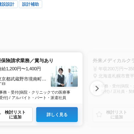
建設設計
設計補助
護保険請求業務／賞与あり
外来メディカルク
給1,200円〜1,400円
年収200万円〜35
北海道札幌市豊
東京都武蔵野市境南町五
東
丁目
医療事務・受付(病院
務・受付) / 正社員・
事務・受付(病院・クリニックでの医療事
受付) / アルバイト・パート・派遣社員
検討リスト
検討リスト
詳しく見る
に追加
に追加