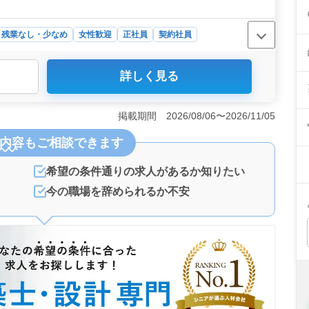
残業なし・少なめ
女性歓迎
正社員
契約社員
詳しく見る
以上の構造設計業務経験者を急募しています！管理建築士の
計業務をお任せし、施主打ち合わせから現地調査、プラン
確認申請、書類作成など、幅広い業務に携わります。CAD
掲載期間 2026/08/06〜2026/11/05
すい条件＞ 駅チカでアクセス良好なところが魅力で、福
内容
もご相談できます
らテレワークも可能です。年齢不問で、健康面が良好であ
待遇＞ 経験者向けの求人で、年収400万円〜550万
・労災・健康・厚生の福利厚生も整っています。月平均15
希望の条件通りの求人があるか知りたい
を大切にしながら働ける環境です。
今の職場を辞められるか不安