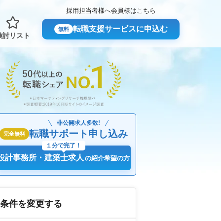
採用担当者様へ
会員様はこちら
転職支援サービスに申込む
無料
検討リスト
非公開求人多数!
転職サポート申し込み
完全無料
１分で完了！
設計事務所・建築士求人
の紹介希望の方
条件を変更する