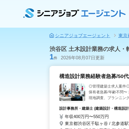
シニアジョブエージェント
東京
渋谷区 土木設計業務の求人・
1
2026年08月07日更新
件
構造設計業務経験者急募/50
◎管理建築士求人案件◎
保有者急募/年齢不問〜
現地調査、プランニング
・CAD：不問 備考 ・
設計事務所・建築士 (建築設計・構造設計
康面問題なければ、年齢
お気軽にお問い合わせく
年収400万円〜550万円
東京都渋谷区千駄ヶ谷 / 北参道駅