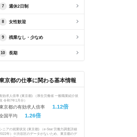
週休2日制
7
女性歓迎
8
残業なし・少なめ
9
長期
10
東京都の仕事に関わる基本情報
有効求人倍率 (東京都) （厚生労働省 一般職業紹介状
況 令和7年1月分）
1.12倍
東京都の有効求人倍率
1.26倍
全国平均
シニアの就業状況 (東京都) （e-Stat 労働力調査詳細
2022年）※渋谷区のデータがないため、東京都のデ