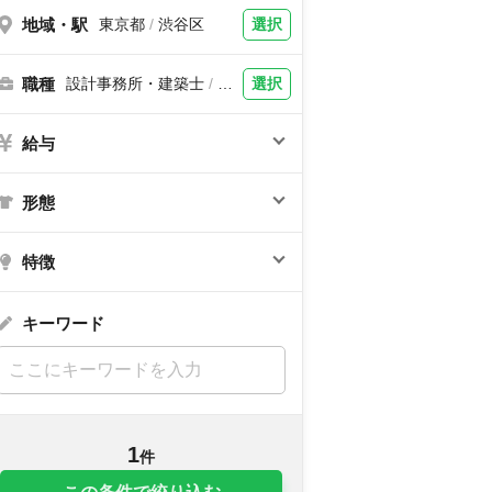
地域・駅
選択
東京都
/
渋谷区
職種
選択
設計事務所・建築士
/
土
木設計
給与
形態
特徴
キーワード
1
件