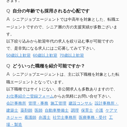
きます。
自分の年齢でも採用されるか心配です
シニアジョブエージェントでは中高年を対象とした、転職エ
ージェントですので、シニア層の方の支援実績が多数ございま
す。
以下絞り込みから歓迎年代の求人を絞り込む事が可能ですの
で、是非気になる求人にはご応募してみて下さい。
50歳以上歓迎
60歳以上歓迎
70歳以上歓迎
どういった職種を紹介可能ですか？
シニアジョブエージェントは、主に以下職種を対象とした転
職エージェントとなっています。
以下職種ではサイトにない、非公開求人も多数ありますので、
お仕事紹介ご登録フォーム
からお気軽にお問い合せ下さい。
会計事務所
管理・事務
施工管理
建設
コンサル
設計事務所・
建築士
薬剤師
医師
自動車
整備士
調理
保育士
介護
ケアマ
ネジャー
看護師
弁護士
社労士事務所
医療事務・受付
工
場・製造