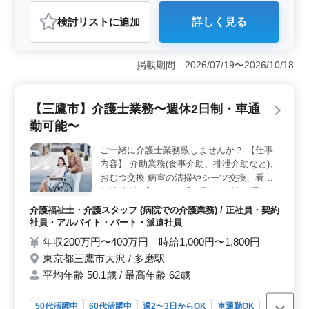
アルバイト・パート
介護福祉士・介護スタッフ
検討リスト
に追加
詳しく見る
おすすめポイント
＜働きやすさ＞ 青梅市黒沢に位置するこの求人は東青
梅駅からも近く、車通勤可能です。週2〜3日からの勤務
掲載期間 2026/07/19〜2026/10/18
で柔軟な働き方が可能です。無料駐車場完備で通勤スト
レスを軽減できます。シニア世代の方が活躍中で経験豊
富な仲間と共に働けます。 ＜給与・福利厚生＞ 年
【三鷹市】介護士業務〜週休2日制・車通
収200万円〜400万円や時給1,000円〜1,800円という好待
勤可能〜
遇です。通勤手当などの福利厚生も充実しています。雇
用・労災・健康・厚生といった面でもサポートが行き届
ご一緒に介護士業務致しませんか？ 【仕事
いており、安心して働けます。 ＜成長・活躍の機会
内容】 介助業務(食事介助、排泄介助など)、
＞ 介護福祉士の募集で経験者の方が歓迎されていま
す。病院での介護業務を通じて経験をさらに磨き、スキ
おむつ交換 病室の清掃やシーツ交換、看護
ルアップを図りましょう。週5日勤務可能な方も歓迎さ
師補助 等 【ポイント】 週休2日制 車通勤可
れ、キャリアを築くチャンスがあります。
能 ベテランシニア世代の方活躍中 希望条
介護福祉士・介護スタッフ (病院での介護業務) / 正社員・契約
件・待遇相談して下さい！ 皆様のご応募お
社員・アルバイト・パート・派遣社員
待ちしております！
年収200万円〜400万円 時給1,000円〜1,800円
東京都三鷹市大沢 / 多磨駅
平均年齢 50.1歳 / 最高年齢 62歳
50代活躍中
60代活躍中
週2〜3日からOK
車通勤OK