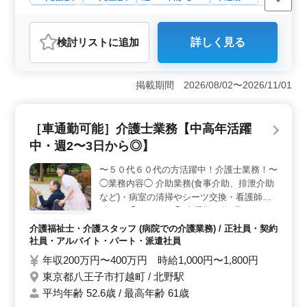
週休2日制
長期
女性歓迎
正社員
契約社員
派遣社員
アルバイト・パート
介護福祉士・介護スタッフ
検討リスト
に追加
詳しく見る
おすすめポイント
＜働きやすさ＞ 週休2日制で車通勤可能な立地でアクセ
スが便利です。またベテランシニア世代も積極的に活躍
掲載期間 2026/08/02〜2026/11/01
しており、経験豊富な方も歓迎されています。自身の経
験を活かしながら、充実した職場環境で働くことができ
ます。 ＜待遇充実＞ 時給1,000円から1,800円、年
［車通勤可能］介護士業務【中高年活躍
収も200万円から400万円と安定した収入が期待できま
中・週2〜3日から◎】
す。交通費は実費支給されるほか雇用・労災・健康・厚
生の福利厚生が整っています。さらに経験やスキルに応
〜５０代６０代の方活躍中！介護士業務！〜
じて希望条件や待遇の相談も可能です。 ＜業務内容
◯業務内容◯ 介助業務(食事介助、排泄介助
＞ 介護士業務全般を担当し、入居者の介助や清掃、看
護師の補助などを行います。ヘルパー2級以上の資格と介
など)・病室の清掃やシーツ交換・看護師補
護経験1年以上が求められますが、経験豊富な方にはやり
助など ◯ポイント◯ 車通勤可能 週2〜3日か
がいのある業務が用意されています。
ら◎ 是非ご応募お待ちしております！
介護福祉士・介護スタッフ (病院での介護業務) / 正社員・契約
社員・アルバイト・パート・派遣社員
年収200万円〜400万円 時給1,000円〜1,800円
東京都八王子市打越町 / 北野駅
平均年齢 52.6歳 / 最高年齢 61歳