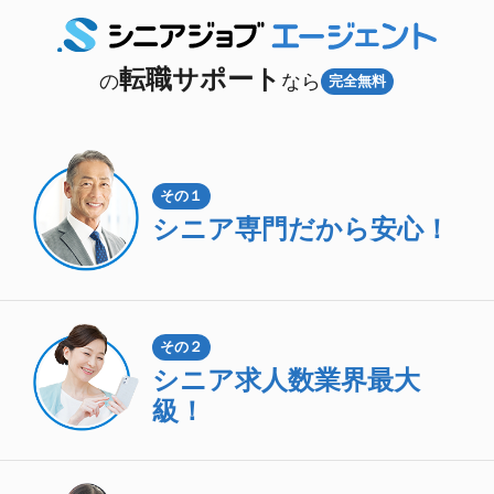
転職サポート
の
なら
完全無料
その１
シニア専門
だから安心！
その２
シニア求人数
業界最大
級！