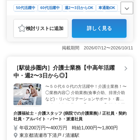
50代活躍中
60代活躍中
週2〜3日からOK
車通勤OK
週休2日制
長期
女性歓迎
正社員
契約社員
派遣社員
アルバイト・パート
介護福祉士・介護スタッフ
検討リスト
に追加
詳しく見る
おすすめポイント
＜経験・資格＞ ヘルパー2級以上の資格と介護経験1年
以上が必要です。経験豊富な中高年層が多く活躍してお
掲載期間 2026/07/12〜2026/10/11
り、その経験を活かして安定したキャリアを築くことが
できます。また病院での介護業務に興味がある方に最適
な求人です。 ＜働きやすさ＞ 車通勤が可能であ
［駅徒歩圏内］介護士業務【中高年活躍
り、プライベートとの両立がしやすい環境です。週2〜3
中・週2〜3日から◎】
日からの勤務も歓迎しており、柔軟な働き方が可能で
す。充実した休日や福利厚生制度も整っており、長く安
〜５０代６０代の方活躍中！介護士業務！〜
心して働くことができます。 ＜福利厚生＞ 雇用・
◯業務内容◯ 介助業務(食事介助、排泄介助
労災・健康・厚生の福利厚生が整っており、社員の安心
と安全をサポートしています。年間休日124日や充実した
など)・リハビリテーションサポート・書類
保険制度など働く方の健康面からもサポートしていま
作成、書類整理など ◯ポイント◯ 駅徒歩圏
す。
内 週2〜3日から◎ 是非ご応募お待ちしてお
介護福祉士・介護スタッフ (病院での介護業務) / 正社員・契約
ります！
社員・アルバイト・パート・派遣社員
年収200万円〜400万円 時給1,000円〜1,800円
東京都清瀬市下清戸 / 清瀬駅