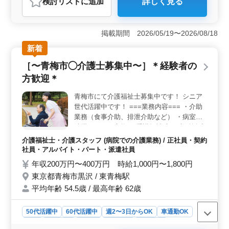
検討リスト
に追加
詳しく見る
おすすめポイント
＜働きやすさ＞ この求人は、シニア世代にとって働き
やすい環境を提供しています。夜勤がなく、残業も少な
掲載期間 2026/05/19〜2026/08/18
めなため、仕事とプライベートの両立がしやすく、健康
新着
な生活を維持できます。また、駅徒歩圏内に位置してい
るため、通勤も便利です。 ＜経験者歓迎＞ 経験豊
［〜青梅市◯介護士募集中〜］＊経験者の
富な方を歓迎する病院での看護師のお仕事です。正看護
方歓迎＊
師もしくは准看護師免許が必要で、看護師実務経験5年以
上の方が適しています。年齢ではなく、経験を重視する
青梅市にて介護福祉士募集中です！ シニア
職場です。 ＜シニア世代活躍中＞ この病院では、
世代活躍中です！ ===業務内容=== ・介助
50代女性が活躍しており、シニア世代の経験と知識を高
く評価しています。年齢に関係なく、経験豊富な看護師
業務（食事介助、排泄介助など） ・病室の
の方々がチームで活躍しています。あなたの経験を活か
清掃やシーツ交換 ・看護師補助 ・生活援助
して、新たなキャリアを築きませんか？
・身体機能の維持・回復サポート ・介護記
介護福祉士・介護スタッフ (病院での介護業務) / 正社員・契約
録作成 ===備考=== ＊資格手当あり ＊交通
社員・アルバイト・パート・派遣社員
費実費支給 皆様からのご応募お待ちしてお
年収200万円〜400万円 時給1,000円〜1,800円
ります！
東京都青梅市黒沢 / 東青梅駅
平均年齢 54.5歳 / 最高年齢 62歳
50代活躍中
60代活躍中
週2〜3日からOK
車通勤OK
長期
女性歓迎
正社員
契約社員
派遣社員