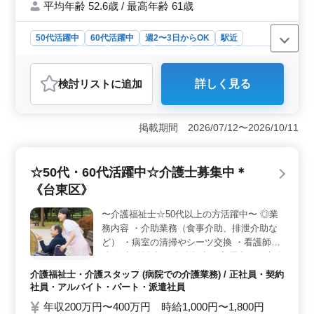
平均年齢 52.6歳 / 最高年齢 61歳
50代活躍中
60代活躍中
週2〜3日からOK
駅近
週休2日制
長期
女性歓迎
正社員
契約社員
派遣社員
アルバイト・パート
介護福祉士・介護スタッフ
検討リスト
に追加
詳しく見る
おすすめポイント
＜働きやすさ＞ 駅徒歩圏内で通勤が便利なだけでな
く、週2〜3日からの柔軟な勤務スケジュールが可能で
掲載期間 2026/07/12〜2026/10/11
す。これにより家庭や他の活動と両立しながら働くこと
ができ、仕事と生活のバランスを取りやすい環境が整っ
ています。 ＜キャリアチャンス＞ 食事介助や排泄
☆50代・60代活躍中☆介護士募集中＊
介助などの介助業務からリハビリテーションサポートや
《台東区》
書類作成まで多岐にわたる業務を経験することでスキル
を磨き、将来のキャリアアップにつなげることができま
〜介護福祉士☆50代以上の方活躍中〜 ◎業
す。 ＜福利厚生＞ 週休2日制や年間休日113日、有
務内容 ・介助業務（食事介助、排泄介助な
給休暇など働きやすい環境を整えています。さらに雇
用・労災・健康・厚生などの福利厚生も充実しており、
ど） ・病室の清掃やシーツ交換 ・看護師補
長期間安定して働ける環境を提供しています。
助 ・生活援助 ・移動介助 ・入居者の健康管
理 ・身体機能の維持・回復サポート ・介護
介護福祉士・介護スタッフ (病院での介護業務) / 正社員・契約
記録作成 ・申し送り ◎備考 ＊シフト制(週3
社員・アルバイト・パート・派遣社員
日以上相談可能) ＊資格手当あり ＊交通費実
年収200万円〜400万円 時給1,000円〜1,800円
費支給 ◯皆様からのご応募お待ちしており