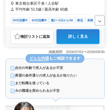
東京都台東区千束 / 入谷駅
ます！
平均年齢 51.5歳 / 最高年齢 60歳
50代活躍中
60代活躍中
週2〜3日からOK
駅近
長期
女性歓迎
正社員
契約社員
派遣社員
アルバイト・パート
介護福祉士・介護スタッフ
検討リスト
に追加
詳しく見る
おすすめポイント
＜経験を活かせる仕事環境＞ 豊富な介護経験を持つ50
代・60代の方々が活躍する環境です。経験豊富な方々の
掲載期間 2026/07/01〜2026/09/30
知識や技術を活かし、入居者の生活支援や健康管理に貢
どんな内容
もご相談できます
献できます。自身の経験を生かしながら安定したキャリ
アを築くことができます。 ＜充実した業務内容＞
自分の年齢で求人があるか不安
食事介助や排泄介助などの基本的な介護業務から看護師
補助や生活援助まで幅広い業務があります。また身体機
希望の条件通りの求人があるか知りたい
能の維持や回復サポートなど入居者の健康維持に関わる
重要な役割も担えます。 ＜働きやすい環境＞ シフ
まだ転職を迷っている
ト制で週3日以上の相談が可能であり、柔軟な働き方がで
今の職場を辞められるか不安
きます。さらに資格手当や交通費の実費支給など働く
方々の安心・安全をサポートする制度が整っています。
未経験の方も歓迎される環境で新たなキャリアを築くチ
ャンスがあります。