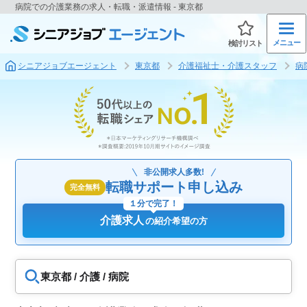
病院での介護業務の求人・転職・派遣情報 - 東京都
メニュー
検討リスト
シニアジョブエージェント
東京都
介護福祉士・介護スタッフ
病
非公開求人多数!
転職サポート申し込み
完全無料
１分で完了！
介護求人
の紹介希望の方
東京都 / 介護 / 病院