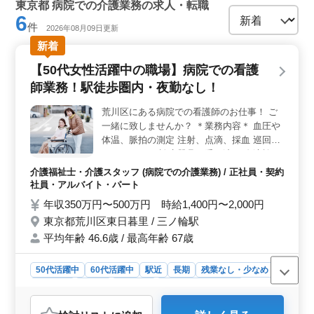
東京都 病院での介護業務の求人・転職
6
件
2026年08月09日更新
新着
【50代女性活躍中の職場】病院での看護
師業務！駅徒歩圏内・夜勤なし！
荒川区にある病院での看護師のお仕事！ ご
一緒に致しませんか？ ＊業務内容＊ 血圧や
体温、脈拍の測定 注射、点滴、採血 巡回
（ラウンド） 診療器具の受け渡し 血液検
査、尿検査 入院患者の体位交換 ガーゼ交換
介護福祉士・介護スタッフ (病院での介護業務) / 正社員・契約
投薬 カルテ整理、記録 ナースコール対応 等
社員・アルバイト・パート
＊ポイント＊ 駅徒歩圏内 シニア世代歓迎 50
年収350万円〜500万円 時給1,400円〜2,000円
代女性活躍中の職場 年齢ではなく経験のあ
東京都荒川区東日暮里 / 三ノ輪駅
る方歓迎致します！ 皆様のご応募お待ちし
平均年齢 46.6歳 / 最高年齢 67歳
ております！
50代活躍中
60代活躍中
駅近
長期
残業なし・少なめ
女性歓迎
正社員
契約社員
アルバイト・パート
介護福祉士・介護スタッフ