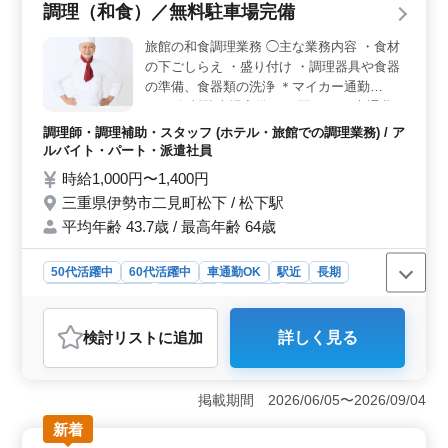
調理（和食）／無料駐車場完備
上げや盛り付け、仕込みなどを担当します。これまでの
調理経験を活かし、技術を発揮しながら即戦力として活
旅館の和食調理業務 ◯主な業務内容 ・食材
躍できます。 ＜安心の待遇＞ 交通費支給に加え、
の下ごしらえ ・盛り付け ・調理器具や食器
単身・世帯用の入居住宅があり、家賃補助もあるため生
の準備、食器類の洗浄 ＊マイカー通勤
活面を支える制度が整っています。福利厚生も充実して
OK（無料駐車場完備） ＊駅チカ ＊交通費
おり、安心して長く働ける環境です。
支給 和食調理に長けた人材を募集します。
調理師・調理補助・スタッフ (ホテル・旅館での調理業務) / ア
長年の経験をぜひ厨房で発揮してみません
ルバイト・パート・派遣社員
か。
時給1,000円〜1,400円
三重県伊勢市二見町松下 / 松下駅
平均年齢 43.7歳 / 最高年齢 64歳
50代活躍中
60代活躍中
車通勤OK
駅近
長期
残業なし・少なめ
女性歓迎
男性歓迎
派遣社員
アルバイト・パート
調理師・調理補助・スタッフ
検討リスト
に追加
詳しく見る
おすすめポイント
＜働きやすい勤務環境＞ 残業なしで予定を立てやす
く、仕事と生活のバランスを保ちながら勤務できます。
掲載期間 2026/06/05〜2026/09/04
週3日から働けるため、自分の生活スタイルに合わせやす
新着
く、長期的に続けやすい環境です。 ＜調理経験を活