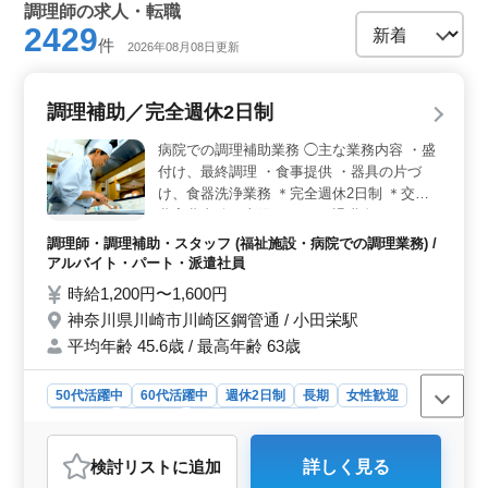
調理師の求人・転職
2429
件
2026年08月08日更新
調理補助／完全週休2日制
病院での調理補助業務 ◯主な業務内容 ・盛
付け、最終調理 ・食事提供 ・器具の片づ
け、食器洗浄業務 ＊完全週休2日制 ＊交通
費実費支給（上限なし） ＊退職金あり これ
までの調理経験を活かせる職場です！ ベテ
調理師・調理補助・スタッフ (福祉施設・病院での調理業務) /
ランの腕を発揮して活躍して頂けます！
アルバイト・パート・派遣社員
時給1,200円〜1,600円
神奈川県川崎市川崎区鋼管通 / 小田栄駅
平均年齢 45.6歳 / 最高年齢 63歳
50代活躍中
60代活躍中
週休2日制
長期
女性歓迎
男性歓迎
派遣社員
アルバイト・パート
調理師・調理補助・スタッフ
検討リスト
に追加
詳しく見る
おすすめポイント