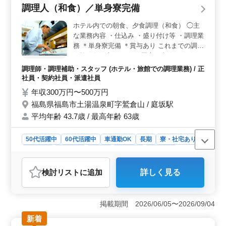
かせる＞ 旅館の和食調理業務として、食材の下ごしら
調理人（和食）／単身寮完備
えや盛り付け、調理器具・食器の準備などを担当しま
す。これまでの調理経験を活かし、和食の技術を発揮で
ホテル内での朝食、夕食調理（和食） ◯主
きるお仕事です。 ＜通勤＋安心の待遇＞ 松下駅か
な業務内容 ・仕込み ・盛り付け等 ・調理業
ら徒歩圏内で通いやすく、車通勤も可能で無料駐車場を
務 ＊単身寮完備 ＊賞与あり これまでの調理
利用できます。交通費支給や社会保険など福利厚生も整
経験が役に立ちます！ 厨房を支えてくださ
っており、安心して長く働ける環境です。
る方、ぜひご応募ください！
調理師・調理補助・スタッフ (ホテル・旅館での調理業務) / 正
社員・契約社員・派遣社員
年収300万円〜500万円
福島県福島市土湯温泉町字鷲倉山 / 庭坂駅
平均年齢 43.7歳 / 最高年齢 63歳
50代活躍中
60代活躍中
車通勤OK
長期
寮・社宅あり
女性歓迎
男性歓迎
正社員
契約社員
派遣社員
調理師・調理補助・スタッフ
検討リスト
に追加
詳しく見る
おすすめポイント
＜寮完備で働きやすい環境＞ 単身寮を完備しており、
生活面の負担を抑えながら長期勤務を目指せる環境で
掲載期間 2026/06/05〜2026/09/04
す。 ＜調理経験を活かせる＞ ホテル内での朝食・
新着
夕食調理として、仕込みや盛り付け、調理業務を担当し