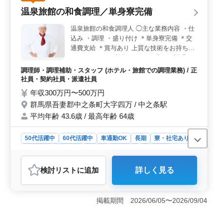
や食材の仕込み、メニュー考案まで担当します。これま
温泉旅館の和食調理／単身寮完備
での調理経験を活かし、自分のアイデアを形にできる裁
量の大きなお仕事です。 ＜通勤＋待遇充実＞ 新宿
温泉旅館の和食調理人 ◯主な業務内容 ・仕
駅から徒歩圏内で通勤しやすく、交通費支給もあるため
込み ・調理 ・盛り付け ＊単身寮完備 ＊交
通勤負担を抑えられる環境です。社会保険など福利厚生
通費支給 ＊賞与あり 上質な技術をお持ちの
も整っており、安心して長く働ける環境です。
ベテランさんを募集します。 長年の調理経
験を存分に発揮して頂けます。
調理師・調理補助・スタッフ (ホテル・旅館での調理業務) / 正
社員・契約社員・派遣社員
年収300万円〜500万円
群馬県吾妻郡中之条町大字四万 / 中之条駅
平均年齢 43.6歳 / 最高年齢 64歳
50代活躍中
60代活躍中
車通勤OK
長期
寮・社宅あり
女性歓迎
男性歓迎
正社員
契約社員
派遣社員
調理師・調理補助・スタッフ
検討リスト
に追加
詳しく見る
おすすめポイント
＜寮完備で安心して働ける環境＞ 単身寮を完備してお
り、生活面のサポートを受けながら勤務できます。新天
掲載期間 2026/06/05〜2026/09/04
地でも安心して就業できます。 ＜調理経験を活かせ
る＞ 温泉旅館の和食調理人として、仕込みや調理、盛