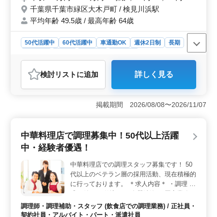
千葉県千葉市緑区大木戸町 / 検見川浜駅
平均年齢 49.5歳 / 最高年齢 64歳
50代活躍中
60代活躍中
車通勤OK
週休2日制
長期
女性歓迎
正社員
契約社員
派遣社員
アルバイト・パート
調理師・調理補助・スタッフ
検討リスト
に追加
詳しく見る
おすすめポイント
＜働きやすさ＞ この求人は週休2日制を採用しており、
ワークライフバランスを重視する方に最適です。社会保
掲載期間 2026/08/08〜2026/11/07
険完備で安心して長期で働けます。また、車通勤が可能
なため、通勤の利便性も高いです。 ＜経験者歓迎
＞ 調理経験が3年以上ある方を対象としており、既にス
中華料理店で調理募集中！50代以上活躍
キルをお持ちの方が即戦力として活躍できる環境です。
中・経験者優遇！
50代から60代の方も活躍中で、年齢を問わず経験を活か
せる職場です。 ＜福利厚生の充実＞ 年収280万円か
中華料理店での調理スタッフ募集です！ 50
ら380万円の給与体系が設定されています。また、社会保
代以上のベテラン層の採用活動、現在積極的
険完備など福利厚生が充実しているため、安定した就業
環境が整っています。
に行っております。 ＊求人内容＊ ・調理 ・
盛り付け ・仕込み ・食器洗浄 ・厨房業務
・店内清掃 ・調理補助 備考 ・社会保険完備
調理師・調理補助・スタッフ (飲食店での調理業務) / 正社員・
・勤務時間応相談 ・50代、60代の採用実績
契約社員・アルバイト・パート・派遣社員