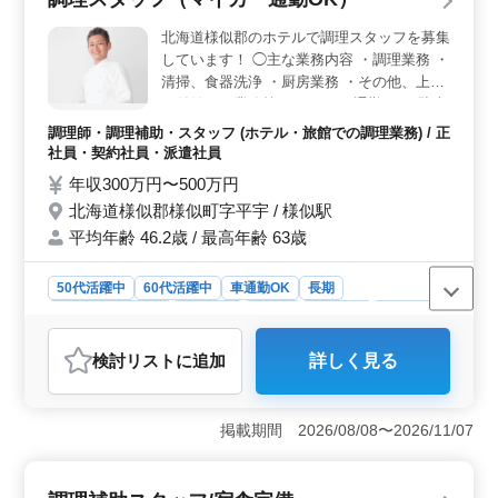
雇用を希望する方には、安定した働き方が提供されるた
め、将来的な計画を立てやすい環境です。 ＜ベテラ
北海道様似郡のホテルで調理スタッフを募集
ン層活躍中の職場環境＞ この求人は中高年のベテラン
しています！ ◯主な業務内容 ・調理業務 ・
層を積極的に採用しており、経験豊富なスタッフと共に
清掃、食器洗浄 ・厨房業務 ・その他、上記
働くことができます。また、調理経験が1年以上あれば応
に付随する業務等 ＊マイカー通勤OK／駐車
募可能なので、調理スキルを活かしながら安定した職場
場無料あり （駐車場の場所等については面
環境で働けます。和食、中華、洋食など、ジャンルを問
調理師・調理補助・スタッフ (ホテル・旅館での調理業務) / 正
接時に問い合わせください） ＊残業基本的
わないため、自身の得意分野を活かして活躍できる場が
社員・契約社員・派遣社員
になし ＊60代活躍中 調理師資格お持ちの方
広がります。 ＜宿舎完備で経済的負担軽減＞ 単身
年収300万円〜500万円
は条件面優遇します！ 今までの経験を活か
用の宿舎が完備されており、毎月の家賃や水道光熱費が3
北海道様似郡様似町字平宇 / 様似駅
万円で済むため、経済的負担を軽減できます。さらに、
して、厨房で活躍してみませんか？
車通勤が可能で、交通費も実費支給されるので、通勤も
平均年齢 46.2歳 / 最高年齢 63歳
便利です。特に、地元以外からの応募者にとっては、引
越しの負担を軽減し、新しい環境での生活をスムーズに
50代活躍中
60代活躍中
車通勤OK
長期
始めることができる点が魅力です。
残業なし・少なめ
女性歓迎
正社員
契約社員
派遣社員
調理師・調理補助・スタッフ
検討リスト
に追加
詳しく見る
おすすめポイント
＜ワークライフバランスの向上＞ 残業が基本的にない
ため、プライベートの時間を大切にしたい方に最適で
掲載期間 2026/08/08〜2026/11/07
す。週休二日制で月6回以上の休みが確保されており、有
給休暇も取得可能です。変形労働時間制により、勤務時
間が調整しやすい点も魅力です。 ＜通勤の利便性