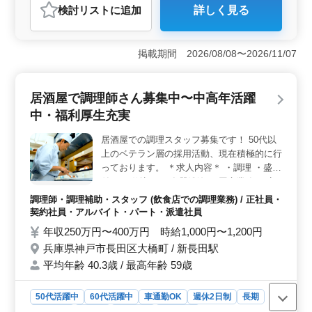
検討リスト
に追加
詳しく見る
おすすめポイント
＜シニア世代の活躍＞ 松戸市のこの保育園は、50代か
ら60代のシニア世代が活躍している環境です。経験豊富
掲載期間 2026/08/08〜2026/11/07
な方はもちろん、ブランクがある方も歓迎されており、
年齢を重ねた方々が新たなキャリアを築く絶好の機会で
す。 ＜働きやすい環境＞ 週休2日制、社会保険完備
居酒屋で調理師さん募集中〜中高年活躍
の待遇は、長期的に安定して働きたい方にとって魅力的
中・福利厚生充実
です。勤務時間についても、生活リズムを整えやすく、
プライベートと仕事のバランスを取りやすい環境が整っ
居酒屋での調理スタッフ募集です！ 50代以
ています。 ＜経験を活かせる＞ 調理経験が3年以上
上のベテラン層の採用活動、現在積極的に行
ある方を対象としており、これまでの経験を活かしなが
らスキルアップできるポジションです。給食調理の仕事
っております。 ＊求人内容＊ ・調理 ・盛り
は、子どもたちの健康と成長につながる重要な役割を担
付け ・仕込み ・食器洗浄 ・厨房業務 ・店
っており、やりがいのある仕事です。
内清掃 ・調理補助 備考 ・社会保険完備 ・
調理師・調理補助・スタッフ (飲食店での調理業務) / 正社員・
勤務時間応相談 ・50代、60代の採用実績あ
契約社員・アルバイト・パート・派遣社員
り まずお気軽にお問い合わせください
年収250万円〜400万円 時給1,000円〜1,200円
兵庫県神戸市長田区大橋町 / 新長田駅
平均年齢 40.3歳 / 最高年齢 59歳
50代活躍中
60代活躍中
車通勤OK
週休2日制
長期
女性歓迎
正社員
契約社員
派遣社員