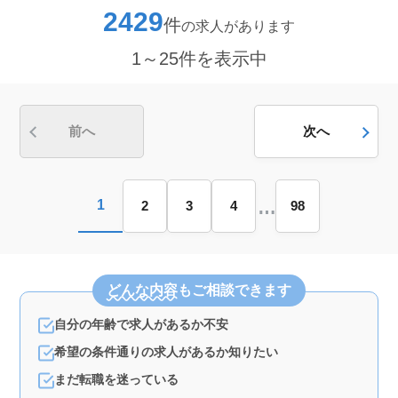
り付けなどを担当します。これまで培った調理経験や技
2429
件
の求人があります
術を活かし、ベテラン人材として活躍できるお仕事で
す。 ＜通勤＋待遇充実＞ 車通勤が可能で通勤手当
1～25件を表示中
も支給するため、通勤負担を抑えられる環境です。賞与
や社会保険など福利厚生も整っており、安心して長く働
ける環境です。
前へ
次へ
…
1
2
3
4
98
どんな内容
もご相談できます
自分の年齢で求人があるか不安
希望の条件通りの求人があるか知りたい
まだ転職を迷っている