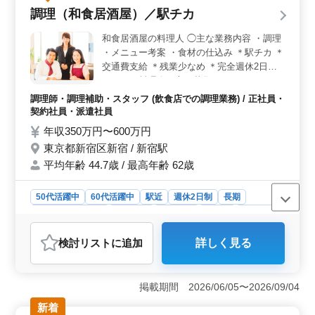
ます。これまで培った和食調理の経験や技術を活かし、
調理（和食居酒屋）／駅チカ
厨房を支える即戦力として活躍できます。 ＜通勤＋
待遇充実＞ 車通勤が可能で通勤方法を選べるほか、賞
和食居酒屋の料理人 ◯主な業務内容 ・調理
与ありや社会保険など福利厚生も整っています。経験を
・メニュー考案 ・食材の仕込み ＊駅チカ ＊
活かしながら安心して長く働ける環境です。
交通費支給 ＊残業少なめ ＊完全週休2日制
ベテラン料理人の方を募集します。 メニュ
ー考案まで担当する裁量の大きなお仕事で
調理師・調理補助・スタッフ (飲食店での調理業務) / 正社員・
す！
契約社員・派遣社員
年収350万円〜600万円
東京都新宿区新宿 / 新宿駅
平均年齢 44.7歳 / 最高年齢 62歳
50代活躍中
60代活躍中
駅近
週休2日制
長期
残業なし・少なめ
女性歓迎
男性歓迎
正社員
契約社員
派遣社員
調理師・調理補助・スタッフ
検討リスト
に追加
詳しく見る
おすすめポイント
＜働きやすい環境＞ 完全週休2日制で、残業少なめの勤
務環境です。仕事とプライベートの時間を両立しやす
掲載期間 2026/06/05〜2026/09/04
く、長期的に働きながら調理の技術を高められる職場で
新着
す。 ＜調理経験を活かせる＞ 和食居酒屋での調理