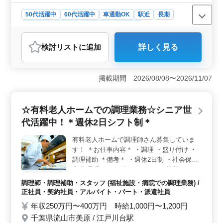
たい方、将来的に料理長を目指したい方全力
で応援致します！
50代活躍中
60代活躍中
車通勤OK
駅近
長期
女性歓迎
正社員
契約社員
派遣社員
調理師・調理補助・スタッフ
検討リスト
に追加
詳しく見る
おすすめポイント
＜利便性と通勤の快適さ＞ この求人は京都府京都市東
山区にあり、最寄駅の三条駅からも近く、通勤に便利な
掲載期間 2026/08/08〜2026/11/07
立地です。さらに、マイカー通勤も可能で、無料の社員
専用駐車場が完備されています。これにより、毎日の通
勤ストレスを軽減し、快適に通勤することができま
☆有料老人ホームでの調理業務☆シニア世
す。 ＜幅広い業務内容とキャリアアップの機会＞
代活躍中！＊週休2日シフト制＊
このポジションでは、調理や盛り付け、仕込みなどの基
本的な厨房業務に加え、売上在庫管理やメニュー開発、
有料老人ホームで調理師さん募集していま
スタッフの育成なども担当します。多岐にわたる業務を
す！ ＊お仕事内容＊ ・調理 ・盛り付け ・
経験することで、調理技術だけでなく、管理能力や企画
力も磨くことができ、将来的に料理長を目指す方には大
調理補助 ＊備考＊ ・週休2日制 ・社会保険
変魅力的な環境です。 ＜働きやすい勤務条件＞ こ
完備 是非一緒に働きましょう！ 皆様からの
の職場は、週5〜6日の勤務で、月曜日が固定休となって
ご応募お待ちしております☆
調理師・調理補助・スタッフ (福祉施設・病院での調理業務) /
います。就業時間は10時から18時、12時から20時、15時
正社員・契約社員・アルバイト・パート・派遣社員
から23時のシフト制で、生活リズムに合わせて働くこと
年収250万円〜400万円 時給1,000円〜1,200円
ができます。また、休憩時間も60分あり、福利厚生も充
実しているため、安心して長期間働くことが可能です。
千葉県流山市美原 / 江戸川台駅