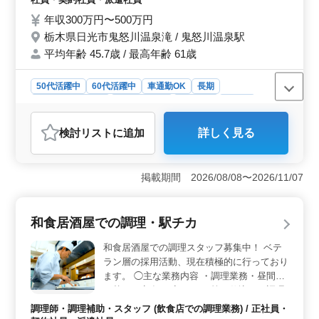
も活躍中です！ 培ってきた経験・スキルを
年収300万円〜500万円
若手に伝えていきませんか？
栃木県日光市鬼怒川温泉滝 / 鬼怒川温泉駅
平均年齢 45.7歳 / 最高年齢 61歳
50代活躍中
60代活躍中
車通勤OK
長期
残業なし・少なめ
寮・社宅あり
女性歓迎
正社員
契約社員
派遣社員
調理師・調理補助・スタッフ
検討リスト
に追加
詳しく見る
おすすめポイント
＜経験とスキルを活かせる環境＞ このホテルでは50代
以上のベテラン料理人も活躍中です。長年の経験とスキ
掲載期間 2026/08/08〜2026/11/07
ルを活かし、若手に伝える機会が多くあります。これに
より、やりがいと自己成長を実感できます。 ＜働き
やすさと生活の安定＞ 残業が月10時間程度と少なく、
和食居酒屋での調理・駅チカ
仕事とプライベートのバランスが取りやすいです。ま
た、社員寮完備で、マイカー通勤も可能なため、生活の
和食居酒屋での調理スタッフ募集中！ ベテ
安定が図れます。福利厚生も充実している点が魅力で
ラン層の採用活動、現在積極的に行っており
す。 ＜柔軟な雇用形態＞ 正社員、契約社員、派遣
ます。 ◯主な業務内容 ・調理業務・昼間の
社員の中から、自分に合った働き方を選ぶことができま
日替わり定食 ・夜 つまみ等の仕込み・調理
す。これにより、ライフスタイルに合わせた柔軟な働き
・盛り付け ・仕込み ・食器洗浄、清掃 ・厨
方が可能です。長期で安定した勤務が期待できます。
調理師・調理補助・スタッフ (飲食店での調理業務) / 正社員・
房業務 ・調理補助 マイカー通勤OK。毎日