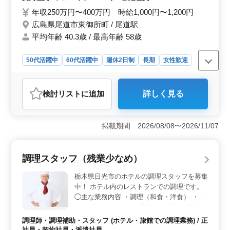
あり まずお気軽にお問い合わせください。
年収250万円〜400万円 時給1,000円〜1,200円
広島県尾道市東御所町 / 尾道駅
平均年齢 40.3歳 / 最高年齢 58歳
50代活躍中
60代活躍中
週休2日制
長期
女性歓迎
正社員
契約社員
派遣社員
アルバイト・パート
調理師・調理補助・スタッフ
検討リスト
に追加
詳しく見る
おすすめポイント
＜ベテラン層の活躍＞ 広島県尾道市のこの中華料理店
では、50代以上のベテラン層が活躍しており、年齢を重
掲載期間 2026/08/08〜2026/11/07
ねた方々がその経験を活かして働ける環境が整っていま
す。 ＜経験者優遇＞ 調理経験が3年以上ある方を対
象としており、経験を活かしてさらにスキルアップを図
調理スタッフ（残業少なめ）
りたい方にとっても魅力的な求人です。 ＜柔軟な勤
務体系＞ 社会保険完備、勤務時間の相談も可能で、長
栃木県日光市のホテルの調理スタッフを募集
期的に働きやすい環境が提供されています。ライフスタ
中！ ホテル内のレストランでの調理です。
イルに合わせた勤務が可能です。
◯主な業務内容 ・調理（和食・洋食） ・盛
り付け ・仕込み ・食器洗浄、清掃 ＊社員寮
あり ＊マイカー通勤OK ＊福利厚生完備 ＊
調理師・調理補助・スタッフ (ホテル・旅館での調理業務) / 正
残業少なめ 現在50歳以上のベテラン料理人
社員・契約社員・派遣社員