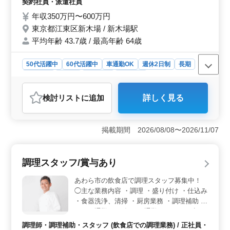
契約社員・派遣社員
の通勤ストレスも少なく済みます。 現在50
年収350万円〜600万円
歳以上のベテラン料理人も活躍中。 今まで
東京都江東区新木場 / 新木場駅
の経験を活かして、厨房で活躍してみません
平均年齢 43.7歳 / 最高年齢 64歳
か？
50代活躍中
60代活躍中
車通勤OK
週休2日制
長期
女性歓迎
正社員
契約社員
派遣社員
調理師・調理補助・スタッフ
検討リスト
に追加
詳しく見る
おすすめポイント
＜豊富な経験を活かせる職場環境＞ この求人はベテラ
ン料理人を積極的に採用しています。調理経験が1年以上
掲載期間 2026/08/08〜2026/11/07
あれば応募可能で、和食居酒屋での調理業務全般を担当
するため、これまで培ってきたスキルを最大限に活かせ
ます。日替わり定食や夜のつまみの仕込み・調理、盛り
調理スタッフ/賞与あり
付け、食器洗浄、清掃など、幅広い業務に従事するた
め、調理の腕を磨き続けることができます。 ＜安定
あわら市の飲食店で調理スタッフ募集中！
した収入と手厚い福利厚生＞ 年収350万円から600万円
◯主な業務内容 ・調理 ・盛り付け ・仕込み
と高水準の給与が魅力です。賞与は年2回、3万円から20
・食器洗浄、清掃 ・厨房業務 ・調理補助 マ
万円が支給されるため、安定した収入が期待できます。
イカー通勤OK。毎日の通勤ストレスも少な
雇用・労災・健康・厚生年金に加入できるため、長期的
く済みます。 ＊賞与あり ＊昇給制度あり ＊
に安定した生活を送ることができます。通勤手当も実費
調理師・調理補助・スタッフ (飲食店での調理業務) / 正社員・