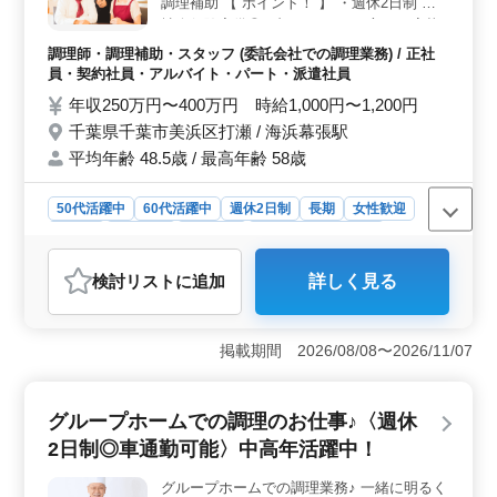
ます。車通勤が可能で、通勤の利便性も良好です。
調理補助 【 ポイント！ 】 ・週休2日制 ・
社会保険完備◎ ブランクのある方もご応募
可能！！ 皆様からのご応募お待ちしており
調理師・調理補助・スタッフ (委託会社での調理業務) / 正社
ます！
員・契約社員・アルバイト・パート・派遣社員
年収250万円〜400万円 時給1,000円〜1,200円
千葉県千葉市美浜区打瀬 / 海浜幕張駅
平均年齢 48.5歳 / 最高年齢 58歳
50代活躍中
60代活躍中
週休2日制
長期
女性歓迎
正社員
契約社員
派遣社員
アルバイト・パート
調理師・調理補助・スタッフ
検討リスト
に追加
詳しく見る
おすすめポイント
＜働きやすい環境＞ 週休2日制で、土日が休日となって
いるため、プライベートの時間を大切にしながら働ける
掲載期間 2026/08/08〜2026/11/07
点が大きな魅力です。また、社会保険完備で安心して長
期にわたって勤務できる環境が整っています。 ＜中
高年の活躍＞ 50代から60代の方が活躍中。経験を活か
グループホームでの調理のお仕事♪〈週休
したい中高年の方々にとって働きやすい勤務環境で
2日制◎車通勤可能〉中高年活躍中！
す。 ＜安定した勤務体系＞ 調理経験3年以上が求め
られており、専門的なスキルを活かせる職場環境です。
グループホームでの調理業務♪ 一緒に明るく
月の残業時間が10〜20時間程度と比較的少なめなので、