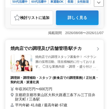
50代活躍中
60代活躍中
車通勤OK
長期
女性歓迎
正社員
契約社員
派遣社員
アルバイト・パート
調理師・調理補助・スタッフ
検討リスト
に追加
詳しく見る
おすすめポイント
＜中高年活躍中＞ このレストランでは、中高年層の採
用に力を入れており、50代、60代のベテラン層が活躍中
掲載期間 2026/08/08〜2026/11/07
です。年齢は問わず、経験を重ねた方々がその知識とス
キルを活かせる環境が整っています。 ＜経験を活か
せる場＞ 調理経験が3年以上ある方にとって、経験を活
焼肉店での調理及び店舗管理/駅チカ
かして活躍できる求人です。経験豊富な方は即戦力とし
て歓迎し、専門性をさらに高めることができます。
焼肉店での調理スタッフ募集中！ ベテラン
＜柔軟な勤務体系＞ 社会保険完備で、勤務時間の相談
層の採用活動、現在積極的に行っておりま
が可能なため、長期的に安定して働くことができます。
す。 ◯主な業務内容 ・調理 ・盛り付け ・
プライベートとのバランスを考慮した勤務も可能です。
仕込み ・食器洗浄、清掃 ・厨房業務 ・調理
補助 ・売上在庫管理 ・メニュー開発や企画
調理師・調理補助・スタッフ (飲食店での調理業務) / 正社員・
・スタッフの育成 制服は貸与します マイカ
契約社員・派遣社員
ー通勤OK。無料の社員専用駐車場もあり、
年収350万円〜600万円
毎日の通勤ストレスも少なく済みます。 真
京都府京都市東山区大和大路通三条下ル三丁目弁
心をこめた料理でおもてなししたい方、自身
財天町 / 三条駅
の更なるスキル向上をめざす方、常識にとら
平均年齢 41.8歳 / 最高年齢 67歳
われず、新しいことにどんどんチャレンジし