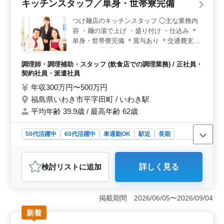
キッチンスタッフ／単身・世帯寮完備
を活かし、ダイナミックな環境で活躍できるチャンスで
す。 ＜安定した収入と安心の福利厚生＞ 年収300万
つけ麺店のキッチンスタッフ ◯主な業務内
円から500万円と、安定した収入が期待できます。福利厚
容 ・麺の湯で上げ ・盛り付け ・仕込み ＊
生として雇用・労災・健康・厚生年金に加入できるた
単身・世帯寮完備 ＊賞与あり ＊交通費支給
め、長期的に安心して働けます。通勤手当も実費支給さ
＊駅チカ 調理の腕の見せ所です！ ぜひお力
れ、通勤費用の心配も不要です。しっかりとした給与体
を発揮してください！
制が整っています。 ＜働きやすい環境と充実の住環
調理師・調理補助・スタッフ (飲食店での調理業務) / 正社員・
境＞ 北海道上川郡新得町に位置し、新得駅からアクセ
契約社員・派遣社員
スできます。マイカー通勤が可能で、無料駐車場も完備
年収300万円〜500万円
されているため、通勤のストレスが少なく済みます。単
福島県いわき市平字田町 / いわき駅
身用の宿舎も完備されており、住まいの心配もありませ
ん。週休二日制のシフト勤務で、仕事とプライベートの
平均年齢 39.9歳 / 最高年齢 62歳
バランスを取りながら働けます。就業時間は8:00～21:00
の間で8時間程度、休憩時間も60分しっかり確保されてい
50代活躍中
60代活躍中
車通勤OK
駅近
長期
ます。
残業なし・少なめ
女性歓迎
男性歓迎
正社員
契約社員
派遣社員
調理師・調理補助・スタッフ
検討リスト
に追加
詳しく見る
おすすめポイント
＜駅近で通いやすい環境＞ いわき駅から徒歩圏内でア
クセスしやすく、車通勤も可能なため通勤方法を選べま
掲載期間 2026/06/05〜2026/09/04
す。賞与や社会保険などの待遇も整っており、安定した
新着
環境で長く働きやすい職場です。 ＜調理経験を活か
せる＞ つけ麺店のキッチンスタッフとして、麺の湯で