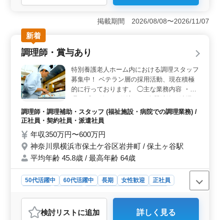
＜完全週休2日制・残業なしで働きやすい環境＞ 完全週
休2日制で、残業もありません。週3〜5日勤務のため、ラ
掲載期間 2026/08/08〜2026/11/07
イフスタイルに合わせながら無理なく働ける環境で
新着
す。 ＜経験を活かせる病院での調理補助業務＞ 盛
付けや最終調理、食事提供、器具の片づけや食器洗浄な
調理師・賞与あり
どを担当します。これまでの調理経験を活かせるお仕事
です。 ＜安心して働ける待遇面＞ 交通費は実費支
特別養護老人ホーム内における調理スタッフ
給（上限なし）で、通勤負担を抑えながら働けます。退
募集中！ ベテラン層の採用活動、現在積極
職金制度や各種社会保険も整っており、長く働きやすい
的に行っております。 ◯主な業務内容 ・調
職場です。
理 ・盛り付け ・仕込み ・食器洗浄、清掃
・厨房業務 ・調理補助 １回約100食、一日
調理師・調理補助・スタッフ (福祉施設・病院での調理業務) /
約300食程度を提供します。 自転車・バイク
正社員・契約社員・派遣社員
通勤は可能です。 福祉施設での実務経験が
年収350万円〜600万円
ある方は条件面優遇します！ 今までの経験
神奈川県横浜市保土ケ谷区岩井町 / 保土ヶ谷駅
を活かして、厨房で活躍してみませんか？
平均年齢 45.8歳 / 最高年齢 64歳
50代活躍中
60代活躍中
長期
女性歓迎
正社員
契約社員
派遣社員
調理師・調理補助・スタッフ
おすすめポイント
検討リスト
に追加
詳しく見る
＜安定した収入と賞与制度＞ 年収350万円から600万円