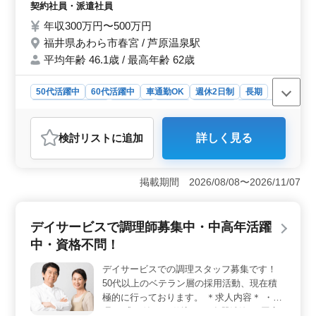
車通勤OK ＊50歳以上活躍中 ＊60歳以上活
支給で上限がなく、通勤費用の負担もありません。
契約社員・派遣社員
躍中
＜働きやすい環境とアクセスの良さ＞ 新木場駅から徒
年収300万円〜500万円
歩圏内の好立地にあり、通勤が便利です。また、車通勤
福井県あわら市春宮 / 芦原温泉駅
も可能で、通勤のストレスが少なく済みます。完全週休
二日制で、土日祝日が休みとなっており、年間休日も多
平均年齢 46.1歳 / 最高年齢 62歳
く、仕事とプライベートのバランスが取りやすい環境で
す。勤務時間は10:30から22:00で、長めの休憩時間（210
50代活躍中
60代活躍中
車通勤OK
週休2日制
長期
分）が確保されているため、リフレッシュしながら働け
残業なし・少なめ
女性歓迎
正社員
契約社員
派遣社員
ます。
調理師・調理補助・スタッフ
検討リスト
に追加
詳しく見る
おすすめポイント
＜福利厚生と勤務条件＞ 賞与は年1回支給され、昇給制
度もあり、年収は安定しています。車通勤が可能で、通
掲載期間 2026/08/08〜2026/11/07
勤のストレスを軽減。週休2日制で、長期的に働ける環境
が整っています。 ＜年齢層と職場環境＞ シニア世
代の方も活躍中で、年齢を問わず安心して働ける職場で
デイサービスで調理師募集中・中高年活躍
す。男女比は均等で、幅広い年代が活躍していま
中・資格不問！
す。 ＜業務内容と資格＞ 調理全般を担当し、調理
経験が1年以上あれば応募可能です。資格は不問で、厨房
デイサービスでの調理スタッフ募集です！
業務や調理補助など多様な業務を経験できます。
50代以上のベテラン層の採用活動、現在積
極的に行っております。 ＊求人内容＊ ・調
理 ・盛り付け ・仕込み ・食器洗浄 ・厨房