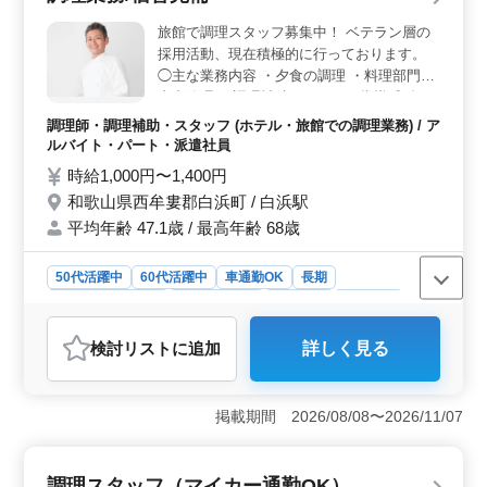
が即戦力として活躍できます。 ＜福利厚生の充実
旅館で調理スタッフ募集中！ ベテラン層の
＞ 社会保険完備はもちろん、勤務時間の相談も可能
採用活動、現在積極的に行っております。
で、働きやすいです。週休2日のシフト制で、プライベー
◯主な業務内容 ・夕食の調理 ・料理部門の
トとのバランスも取りやすい職場環境が魅力です。
支出管理 ・調理補助スタッフの指導 和食、
中華、洋食等のジャンルは問いません。 勤
調理師・調理補助・スタッフ (ホテル・旅館での調理業務) / ア
務時間応相談です。 ライフスタイルに合っ
ルバイト・パート・派遣社員
た働き方も可能です！
時給1,000円〜1,400円
和歌山県西牟婁郡白浜町 / 白浜駅
平均年齢 47.1歳 / 最高年齢 68歳
50代活躍中
60代活躍中
車通勤OK
長期
残業なし・少なめ
寮・社宅あり
女性歓迎
派遣社員
アルバイト・パート
調理師・調理補助・スタッフ
検討リスト
に追加
詳しく見る
おすすめポイント
＜ライフスタイルに合った働き方が可能＞ この求人は
勤務時間が応相談で、ライフスタイルに合わせた働き方
掲載期間 2026/08/08〜2026/11/07
が可能です。週3〜5日の勤務日数や、5時から22時の間で
6時間程度の就業時間に柔軟に対応しているため、家庭や
プライベートとの両立がしやすいです。特に、長期での
調理スタッフ（マイカー通勤OK）