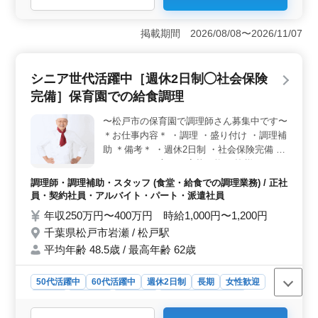
と高水準の給与が魅力です。さらに、賞与が年2回、計
4.2ヶ月分支給されるため、安定した収入が期待できま
掲載期間 2026/08/08〜2026/11/07
す。福祉施設での実務経験がある方は条件面で優遇され
るため、これまでのキャリアを最大限に活かすことがで
きます。 ＜働きやすい職場環境＞ 就業場所は神奈
シニア世代活躍中［週休2日制◯社会保険
川県横浜市保土ケ谷区で、自転車やバイク通勤が可能で
す。週休二日制のシフト勤務で、就業時間は6時00分から
完備］保育園での給食調理
18時00分の間で8時間程度。休憩時間も60分しっかり確
保されており、仕事とプライベートのバランスが取りや
〜松戸市の保育園で調理師さん募集中です〜
すい環境です。月平均20時間の残業も無理のない範囲で
＊お仕事内容＊ ・調理 ・盛り付け ・調理補
す。 ＜幅広い業務内容と経験を活かすチャンス＞
助 ＊備考＊ ・週休2日制 ・社会保険完備 ブ
特別養護老人ホーム内で、1回約100食、一日約300食程
ランクのある方もご応募可能！ 皆様からの
度を提供するため、調理業務、盛り付け、仕込み、食器
ご応募お待ちしております！
調理師・調理補助・スタッフ (食堂・給食での調理業務) / 正社
洗浄、清掃、厨房業務、調理補助など、幅広い業務に従
員・契約社員・アルバイト・パート・派遣社員
事します。調理経験が1年以上あれば応募可能で、ベテラ
年収250万円〜400万円 時給1,000円〜1,200円
ン層も積極的に採用しているため、これまでの経験を活
かしながら、さらなるスキルアップを目指すことができ
千葉県松戸市岩瀬 / 松戸駅
ます。
平均年齢 48.5歳 / 最高年齢 62歳
50代活躍中
60代活躍中
週休2日制
長期
女性歓迎
正社員
契約社員
派遣社員
アルバイト・パート
調理師・調理補助・スタッフ