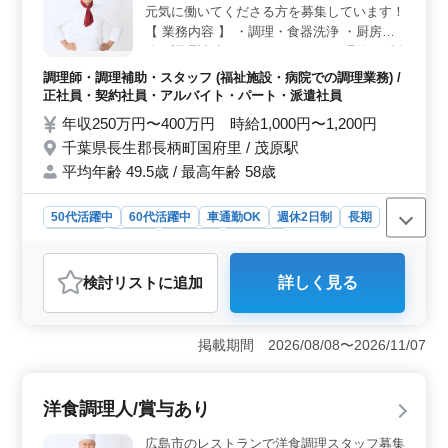
元気に働いてくださる方を募集しています！
仕事とプライベートのバランスを取りやすいです。
【 業務内容 】 ・調理・食器洗浄 ・厨房業
務・調理補助 ＊ ポイント！ ＊ ・週休2日制
・社会保険完備◎ ・車通勤可能！ 皆様から
調理師・調理補助・スタッフ (福祉施設・病院での調理業務) /
のご応募お待ちしております！
正社員・契約社員・アルバイト・パート・派遣社員
年収250万円〜400万円 時給1,000円〜1,200円
千葉県長生郡長柄町国府里 / 茂原駅
平均年齢 49.5歳 / 最高年齢 58歳
50代活躍中
60代活躍中
車通勤OK
週休2日制
長期
女性歓迎
正社員
契約社員
派遣社員
アルバイト・パート
調理師・調理補助・スタッフ
検討リスト
に追加
詳しく見る
おすすめポイント
＜中高年活躍中＞ この職場は50代、60代を含む中高年
層が活躍している職場です。経験豊富な世代が働きやす
掲載期間 2026/08/08〜2026/11/07
い職場であり、年齢を重ねた方々のスキルや調理経験を
評価している職場です。 ＜週休2日制と福利厚生＞
週休2日制、社会保険完備と、従業員のワークライフバラ
洋食調理人/賞与あり
ンスを重視した、安定した労働環境が整っておりま
す。 ＜車通勤可能＞ 施設は車通勤が可能で、通勤
広島市のレストランで洋食調理スタッフ募集