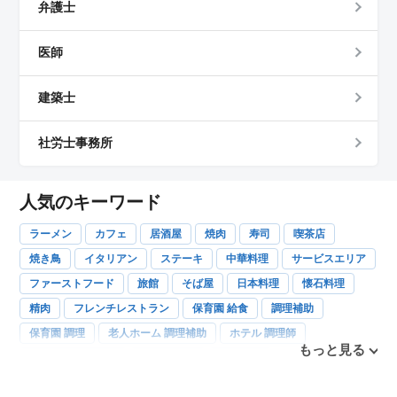
弁護士
医師
建築士
社労士事務所
人気のキーワード
ラーメン
カフェ
居酒屋
焼肉
寿司
喫茶店
焼き鳥
イタリアン
ステーキ
中華料理
サービスエリア
ファーストフード
旅館
そば屋
日本料理
懐石料理
精肉
フレンチレストラン
保育園 給食
調理補助
保育園 調理
老人ホーム 調理補助
ホテル 調理師
もっと見る
社員食堂 調理補助
和食 調理師
洋食調理