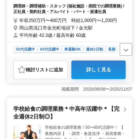
業務 ・店内清掃 ・調理補助 備考 ・社会保
調理師・調理補助・スタッフ (福祉施設・病院での調理業務) /
険完備 ・勤務時間応相談 ・50代、60代の採
正社員・契約社員・アルバイト・パート・派遣社員
用実績あり まずお気軽にお問い合わせくだ
年収250万円〜400万円 時給1,000円〜1,200円
さい。
岡山県浅口市金光町地頭下 / 金光駅
平均年齢 42.3歳 / 最高年齢 60歳
50代活躍中
60代活躍中
車通勤OK
週休2日制
長期
女性歓迎
正社員
契約社員
派遣社員
アルバイト・パート
調理師・調理補助・スタッフ
検討リスト
に追加
詳しく見る
おすすめポイント
＜中高年層活躍中＞ 岡山県浅口市にあるこのデイサー
ビスでは、50代、60代を含む中高年層の採用も積極的に
掲載期間 2026/08/08〜2026/11/07
行っています。調理経験が3年以上ある方は特に歓迎され
ており、資格不問で幅広い年齢層が活躍できる職場環境
です。 ＜柔軟な勤務体系＞ 勤務時間は相談に応じ
学校給食の調理業務＊中高年活躍中＊【完
て調整することも可能で、週休2日制を採用していま
全週休2日制◎】
す。 ワークライフバランスを重視する方や、プライベ
ートの時間を大切にしたい方に適しています。 ＜安
学校給食の調理業務！50〜60代活躍中！ 【
定した福利厚生＞ 社会保険が完備されており、長期で
業務内容 】 ・調理・食器洗浄 ・厨房業務・
安定して働きたい方にとって魅力的な条件を提供してい