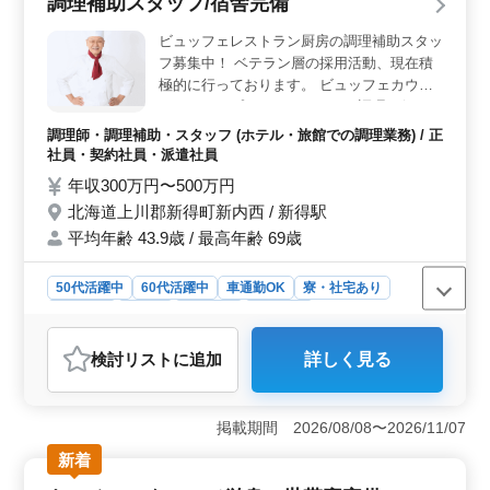
調理補助スタッフ/宿舎完備
＞ マイカー通勤が可能で、無料駐車場も完備されてい
ます。交通費は実費支給（上限なし）で、通勤の負担が
ビュッフェレストラン厨房の調理補助スタッ
軽減されます。車通勤が可能なため、公共交通機関の運
フ募集中！ ベテラン層の採用活動、現在積
行時間を気にせず通勤できる点がメリットです。 ＜
極的に行っております。 ビュッフェカウン
経験者歓迎の環境＞ 調理師資格を持つ方は条件面で優
ター（オープンキッチン）での調理を行って
遇されます。60代のベテランスタッフも活躍しており、
いただきます。 ◯主な業務内容 ・調理 ・盛
これまでの経験を活かして働くことができます。
調理師・調理補助・スタッフ (ホテル・旅館での調理業務) / 正
り付け ・仕込み ・食器洗浄、清掃 ・厨房業
社員・契約社員・派遣社員
務 ・調理補助 マイカー通勤OK。無料駐車
年収300万円〜500万円
場もあり、毎日の通勤ストレスも少なく済み
北海道上川郡新得町新内西 / 新得駅
ます。 現在50歳以上のベテラン料理人も活
平均年齢 43.9歳 / 最高年齢 69歳
躍中。 今までの経験を活かして、厨房で活
躍してみませんか？
50代活躍中
60代活躍中
車通勤OK
寮・社宅あり
女性歓迎
正社員
契約社員
派遣社員
調理師・調理補助・スタッフ
検討リスト
に追加
詳しく見る
おすすめポイント
＜ベテランの経験を活かせる職場＞ この求人は中高年
のベテラン料理人も活躍しており、調理経験が1年以上あ
掲載期間 2026/08/08〜2026/11/07
れば応募可能です。ビュッフェレストランのオープンキ
新着
ッチンで調理、盛り付け、仕込み、食器洗浄、清掃な
ど、調理全般の補助業務を担当します。これまでの経験