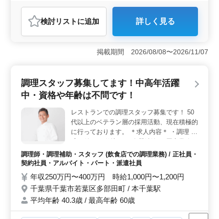
アルバイト・パート
調理師・調理補助・スタッフ
検討リスト
に追加
詳しく見る
おすすめポイント
＜福利厚生と働きやすさ＞ この職場は、福利厚生が充
実しており、社会保険完備で安心して長期間働ける環境
掲載期間 2026/08/08〜2026/11/07
です。また、勤務時間は応相談で、週休2日制を採用して
いるため、ワークライフバランスを保ちやすいで
す。 ＜アクセスと通勤の利便性＞ 勤務地は兵庫県
調理スタッフ募集してます！中高年活躍
神戸市長田区に位置し、車通勤も可能であり、通勤の選
中・資格や年齢は不問です！
択肢が多様なため、さまざまなライフスタイルに対応可
能です。 ＜経験を活かせる職場環境＞ この居酒屋
レストランでの調理スタッフ募集です！ 50
では、調理経験3年以上の経験者を求めており、50代、60
代以上のベテラン層の採用活動、現在積極的
代の採用実績があります。ベテラン層が活躍中であり、
これまでの経験を活かしてスキルを伸ばせる環境が整っ
に行っております。 ＊求人内容＊ ・調理 ・
ています。
盛り付け ・仕込み ・食器洗浄 ・厨房業務
・店内清掃 ・調理補助 備考 ・社会保険完備
調理師・調理補助・スタッフ (飲食店での調理業務) / 正社員・
・勤務時間応相談 ・50代、60代の採用実績
契約社員・アルバイト・パート・派遣社員
あり まずお気軽にお問い合わせください。
年収250万円〜400万円 時給1,000円〜1,200円
千葉県千葉市若葉区多部田町 / 本千葉駅
平均年齢 40.3歳 / 最高年齢 60歳