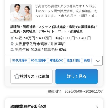
充実＞ 雇用保険や健康保険などの基本的な福利厚生が
サ高住での調理スタッフ募集です！ 50代以
完備されています。更に、通勤手当が実費支給されるた
上のベテラン層の採用活動、現在積極的に行
め、交通費の負担が軽減されます。
っております。 ＊求人内容＊ ・調理 ・盛り
付け ・仕込み ・食器洗浄 ・厨房業務 ・店
内清掃 ・調理補助 備考 ・社会保険完備 ・
調理師・調理補助・スタッフ (福祉施設・病院での調理業務) /
勤務時間応相談 ・50代、60代の採用実績あ
正社員・契約社員・アルバイト・パート・派遣社員
り まずお気軽にお問い合わせください。
年収250万円〜400万円 時給1,000円〜1,400円
大阪府泉佐野市鶴原 / 井原里駅
平均年齢 40.3歳 / 最高年齢 62歳
50代活躍中
60代活躍中
車通勤OK
週休2日制
長期
女性歓迎
正社員
契約社員
派遣社員
アルバイト・パート
調理師・調理補助・スタッフ
検討リスト
に追加
詳しく見る
おすすめポイント
＜中高年の活躍＞ 大阪府泉佐野市のこのサ高住では、
50代、60代の中高年層が活躍している職場です。経験豊
掲載期間 2026/08/08〜2026/11/07
富な中高年層も積極的に採用しております。 ＜経験
者優遇＞ 調理経験が3年以上ある方を対象としたこの求
人は、経験を活かしたい方にとって魅力的です。経験者
調理業務/宿舎完備
を優遇する採用ポリシーにより、スキルと知識を持つ方