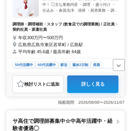
の利便性が高いです。 ストレスなく業務に専念できる
中！ ◯主な業務内容 ・調理 ・盛り付け ・
環境です。
仕込み ・食器洗浄、清掃 ・厨房業務 ・調理
補助 現在50歳以上のベテラン料理人も活躍
中。 今までの経験を活かして、厨房で活躍
調理師・調理補助・スタッフ (飲食店での調理業務) / 正社員・
してみませんか？ ＊賞与あり ＊昇給制度あ
契約社員・派遣社員
り ＊駅チカ ＊50歳以上活躍中 ＊60歳以上
年収300万円〜500万円
活躍中
広島県広島市東区若草町 / 広島駅
平均年齢 45.6歳 / 最高年齢 64歳
50代活躍中
60代活躍中
駅近
週休2日制
長期
残業なし・少なめ
女性歓迎
正社員
契約社員
派遣社員
調理師・調理補助・スタッフ
検討リスト
に追加
詳しく見る
おすすめポイント
＜キャリアの幅広さ＞ 年齢を問わず活躍できる環境が
整っています。特にシニア世代の経験豊富な料理人が活
掲載期間 2026/08/08〜2026/11/07
躍中で、長年の経験を活かして調理スキルをさらに磨け
ます。 ＜働きやすさ＞ 駅から徒歩圏内で通勤便
利。週休2日制、残業が少なく、プライベートとの両立が
サ高住で調理師募集中☆中高年活躍中・経
しやすい環境が整っています。また、賞与や昇給制度も
験者優遇◯
あり、安定した収入が期待できます。 ＜福利厚生の