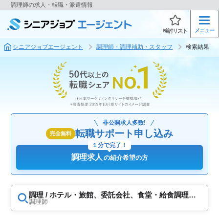
調理師の求人・転職・派遣情報
メニュー
検討リスト
シニアジョブエージェント
調理師・調理補助・スタッフ
検索結果
非公開求人多数!
転職サポート申し込み
完全無料
１分で完了！
調理求人
の紹介希望の方
調理 / ホテル・旅館、委託会社、食堂・給食調理、
福祉施設・病院調理、飲食店、食品工場
調理師