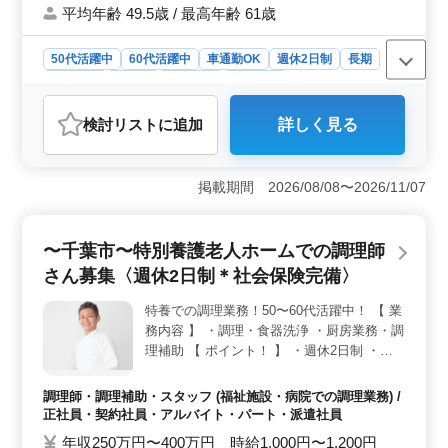
平均年齢 49.5歳 / 最高年齢 61歳
50代活躍中
60代活躍中
車通勤OK
週休2日制
長期
女性歓迎
正社員
契約社員
派遣社員
アルバイト・パート
調理師・調理補助・スタッフ
検討リスト
に追加
詳しく見る
おすすめポイント
＜週休2日の働きやすさ＞ この求人は、週休2日制を採
用しており、シフト制による柔軟な働き方が可能です。
掲載期間 2026/08/08〜2026/11/07
そのため、プライベートの時間を大切にしながら働け、
長期的に安定して勤務できる環境が整っています。
＜シニア世代の活躍＞ この勤務地は、シニア世代が活
〜千葉市〜特別養護老人ホームでの調理師
躍しやすい環境です。50代、60代の採用実績があり、経
さん募集〈週休2日制＊社会保険完備〉
験豊富な方々がそのスキルを活かして働ける職場で
す。 ＜充実した福利厚生＞ 社会保険完備はもちろ
特養での調理業務！50〜60代活躍中！ 【 業
ん、通勤手当の実費支給があり、車通勤も可能なため、
務内容 】 ・調理・食器洗浄 ・厨房業務・調
通勤の負担を軽減できます。
理補助 【 ポイント！ 】 ・週休2日制 ・社
会保険完備◎ ・車通勤可能！ ブランクのあ
る方もご応募可能！！ 皆様からのご応募お
調理師・調理補助・スタッフ (福祉施設・病院での調理業務) /
待ちしております！
正社員・契約社員・アルバイト・パート・派遣社員
年収250万円〜400万円 時給1,000円〜1,200円