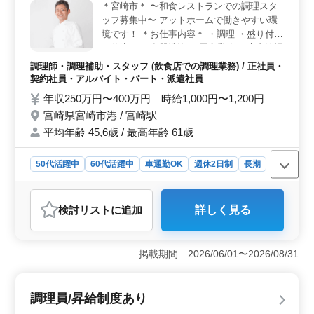
＊宮崎市＊ 〜和食レストランでの調理スタ
トホームな職場です。調理経験が3年以上あれば、ブラン
ッフ募集中〜 アットホームで働きやすい環
クのある方も歓迎しているため、安心して再スタートを
切ることができます。
境です！ ＊お仕事内容＊ ・調理 ・盛り付け
・仕込み ・食器洗浄 ・厨房業務 ・店内清掃
・調理補助 ＊ポイント＊ ・社会保険完備 ・
調理師・調理補助・スタッフ (飲食店での調理業務) / 正社員・
勤務時間応相談 ・50代、60代の採用実績あ
契約社員・アルバイト・パート・派遣社員
り ・週休2日制 今までの経験を生かして最
年収250万円〜400万円 時給1,000円〜1,200円
後の転職にしませんか？ 皆様のご応募お待
宮崎県宮崎市港 / 宮崎駅
ちしております！ ＼まずはお気軽にお問い
平均年齢 45,6歳 / 最高年齢 61歳
合わせください／
50代活躍中
60代活躍中
車通勤OK
週休2日制
長期
女性歓迎
正社員
契約社員
派遣社員
アルバイト・パート
調理師・調理補助・スタッフ
検討リスト
に追加
詳しく見る
おすすめポイント
＜働きやすさ＞ 週休2日シフト制で、仕事とプライベー
トのバランスを保ちやすいです。勤務時間応相談で、ラ
掲載期間 2026/06/01〜2026/08/31
イフスタイルに合わせて調整可能です。 ＜経験者歓
迎＞ 調理経験3年以上の経験者限定の求人です。これま
でのスキルを活かしながらさらに成長できる環境が整っ
調理員/昇給制度あり
ています。 ＜中高年の活躍＞ 50代、60代活躍中。