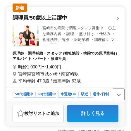
新着
調理員/50歳以上活躍中
宮崎市の病院で調理スタッフ募集中！ ◯主
な業務内容 ・調理 ・盛り付け ・仕込み ・
食器洗浄、清掃 ・厨房業務 ・調理補助 マイ
カー通勤OK。毎日の通勤ストレスも少なく
済みます。 ＊ブランクOK ＊昇給制度あり
調理師・調理補助・スタッフ (福祉施設・病院での調理業務) /
＊車通勤OK ＊50歳以上活躍中 ＊60歳以上
アルバイト・パート・派遣社員
活躍中
時給1,000円〜1,400円
宮崎県宮崎市城ヶ崎 / 南宮崎駅
平均年齢 47.0歳 / 最高年齢 63歳
50代活躍中
60代活躍中
車通勤OK
駅近
週休2日制
長期
残業なし・少なめ
女性歓迎
派遣社員
アルバイト・パート
調理師・調理補助・スタッフ
検討リスト
に追加
詳しく見る
おすすめポイント
＜経験不問・ブランクOK＞ 調理経験が1年以上あれば
応募可能で、ブランクがあっても問題ありません。中高