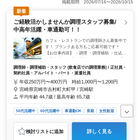
掲載期間 2026/07/16〜2026/10/15
あれば応募することができます。スキルがある方は、即
新着
戦力として活躍できる環境が整っています。 ＜柔軟
な働き方＞ シフトは相談に応じて柔軟に対応できま
ご経験活かしませんか調理スタッフ募集/
す。残業がなく、勤務時間も4時間程度のため、家庭やプ
中高年活躍・車通勤可！！
ライベートとの両立がしやすい環境です。車通勤も可能
で、敷地内の無料駐車場が利用できる点も魅力で
カフェ・レストランでの調理師さん募集中で
す。 ＜地域貢献とチームワーク＞ 地域に感動を提
す！ ブランクある方もご応募可能です＊
供することをみんなで目指し、チームワークのよい職場
です。心のこもった接客と美味しい料理を提供すること
【お仕事内容】 ・調理 ・調理補助 ・仕込み
で、地域の皆さんに喜ばれるお店作りに貢献できる点が
・厨房業務 ・店舗運営 など ＊備考＊ ・週
魅力です。
休2日シフト制 ・車通勤可能 ・社会保険完
調理師・調理補助・スタッフ (飲食店での調理業務) / 正社員・
備 ・交通費実費支給 ベテランならではのご
契約社員・アルバイト・パート・派遣社員
経験で、店舗を支えていきませんか？ まず
年収250万円〜400万円 時給1,000円〜1,200円
はお問い合わせください！
宮崎県宮崎市吉村町大町甲 / 宮崎駅
平均年齢 44,7歳 / 最高年齢 65,7歳
50代活躍中
60代活躍中
車通勤OK
長期
女性歓迎
正社員
契約社員
派遣社員
アルバイト・パート
調理師・調理補助・スタッフ
検討リスト
に追加
詳しく見る
おすすめポイント