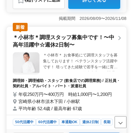
おすすめポイント
＜柔軟な勤務時間でライフワークバランスを重視＞ 勤
務時間の相談が可能で、シフト制による週休2日が確保さ
掲載期間 2026/08/09〜2026/11/08
れています。残業がないため、家庭やプライベートとの
新着
両立がしやすい環境です。勤務時間の柔軟性があるた
め、ライフスタイルに合わせた働き方ができます。
＊小林市＊調理スタッフ募集中です！〜中
＜高い報酬と充実した福利厚生＞ 賞与は前年度実績で4
高年活躍中☆週休2日制〜
ヶ月分支給されるため、安定した収入が期待できます。
福利厚生が整っており、長期的に安心して働くことがで
＊小林市＊ お食事処にて調理スタッフを募
きます。車通勤が可能で、無料駐車場が利用できる点も
集しております！ ベテランスタッフ活躍中
便利です。 ＜幅広い世代が活躍中＞ 調理経験が1年
以上あれば応募可能です。50代から60代のスタッフが活
です！ 培ってきた経験で若手を一緒に育て
躍しており、幅広い世代の方が働ける職場です。調理や
ていきませんか？ ＊お仕事内容＊ ・調理 ・
洗浄業務、配膳などの業務を通じて、チームワークを発
盛り付け ・仕込み ・食器洗浄 ・厨房業務
調理師・調理補助・スタッフ (飲食店での調理業務) / 正社員・
揮しながら働ける環境が整っています。
・店内清掃 ・調理補助 ＊ポイント＊ ・週休
契約社員・アルバイト・パート・派遣社員
2日制 ・社会保険完備 ・勤務時間応相談 ・
年収250万円〜400万円 時給1,000円〜1,200円
50代、60代の採用実績あり ・マイカー通勤
宮崎県小林市須木下田 / 小林駅
可能 ブランクのある方もご応募可能！ ＼ま
平均年齢 52.4歳 / 最高年齢 67歳
ずはお気軽にお問い合わせください／
50代活躍中
60代活躍中
車通勤OK
週休2日制
長期
女性歓迎
正社員
契約社員
派遣社員