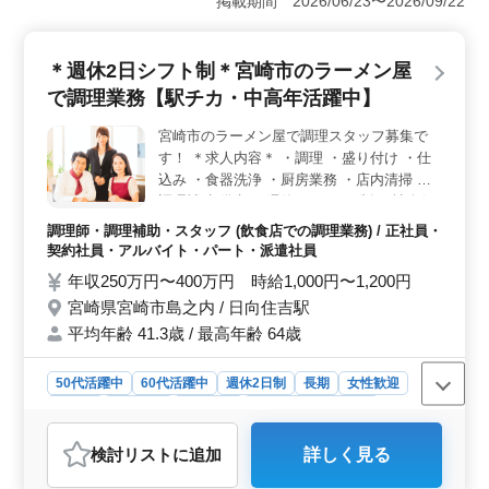
掲載期間 2026/06/23〜2026/09/22
ある方も歓迎されます。 ＜働きやすさ＞ 週休2日制
で勤務時間相談可能。交通手段も車通勤OK。働きやすい
環境で、勤務時間の調整もできます。 ＜経験活かす
＊週休2日シフト制＊宮崎市のラーメン屋
＞ 調理経験3年以上の方に最適。若手に技術を伝える機
で調理業務【駅チカ・中高年活躍中】
会もあります。
宮崎市のラーメン屋で調理スタッフ募集で
す！ ＊求人内容＊ ・調理 ・盛り付け ・仕
込み ・食器洗浄 ・厨房業務 ・店内清掃 ・
調理補助 備考 ・週休2日シフト制 ・社会保
険完備 ・勤務時間応相談 ・50代、60代の採
調理師・調理補助・スタッフ (飲食店での調理業務) / 正社員・
用実績あり 今まで培ってきた経験を若手に
契約社員・アルバイト・パート・派遣社員
教えていきませんか？ ブランクのある方も
年収250万円〜400万円 時給1,000円〜1,200円
ご応募可能！ ご応募お待ちしております☆
宮崎県宮崎市島之内 / 日向住吉駅
平均年齢 41.3歳 / 最高年齢 64歳
50代活躍中
60代活躍中
週休2日制
長期
女性歓迎
正社員
契約社員
派遣社員
アルバイト・パート
調理師・調理補助・スタッフ
検討リスト
に追加
詳しく見る
おすすめポイント