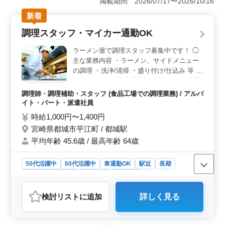
掲載期間 2026/07/17〜2026/10/16
年も活躍中で、年齢を気にせず働ける環境が整っていま
新着
す。 ＜通勤しやすい環境＞ 駅から近く、車通勤も
OK。駐車場も完備されており、毎日の通勤が快適です。
調理スタッフ・マイカー通勤OK
通勤手当の支給もあり、通勤の負担もカバーされま
す。 ＜働きやすい勤務体制＞ 週3〜5日の勤務で、
ラーメン屋で調理スタッフ募集中です！ ◯
週休二日制。シフト制で柔軟な働き方が可能です。残業
主な業務内容 ・ラーメン、サイドメニュー
も少なく、プライベートの時間も大切にできます。
の調理 ・洗浄/清掃 ・盛り付け/仕込み 等 ＊
マイカーOK ＊駐車場無料 ＊駅チカ ＊残業
なし 地域に密着した、アットホームな職場
調理師・調理補助・スタッフ (食品工場での調理業務) / アルバ
です。 ブランクがあっても安心してくださ
イト・パート・派遣社員
い。 誰でも活躍できる場が整っています。
時給1,000円〜1,400円
宮崎県都城市平江町 / 都城駅
平均年齢 45.6歳 / 最高年齢 64歳
50代活躍中
60代活躍中
車通勤OK
駅近
長期
残業なし・少なめ
女性歓迎
派遣社員
アルバイト・パート
調理師・調理補助・スタッフ
検討リスト
に追加
詳しく見る
おすすめポイント
＜シニアが活躍できる職場＞ シニア世代が多く活躍し
ている職場です。ブランクがあっても調理経験が1年以上