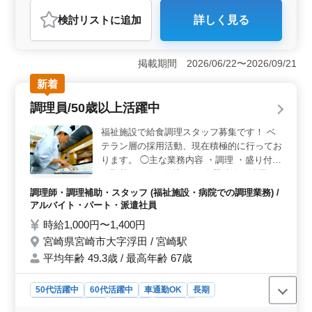
アルバイト・パート
調理師・調理補助・スタッフ
検討リスト
に追加
詳しく見る
おすすめポイント
＜経験者優遇＞ 調理経験3年以上の方を対象にしており
ます。職場ではベテランスタッフが活躍中です。経験を
掲載期間 2026/06/22〜2026/09/21
活かせ、若手の育成にも携われます。 ＜勤務環境
新着
＞ 週休2日制で、勤務時間応相談と柔軟な勤務も可能で
す。50代、60代の採用実績もあり、長期で安心して働け
調理員/50歳以上活躍中
る環境が整っています。 ＜通勤の利便性＞ マイカ
ー通勤が可能であり、通勤手当も実費支給されます。
福祉施設で給食調理スタッフ募集です！ ベ
社会保険完備など、福利厚生面も充実しております。
テラン層の採用活動、現在積極的に行ってお
ります。 ◯主な業務内容 ・調理 ・盛り付け
・野菜やお肉の仕込み ・食器洗浄、清掃 ・
調理指示 マイカー通勤OK。毎日の通勤スト
調理師・調理補助・スタッフ (福祉施設・病院での調理業務) /
レスも少なく済みます。 ※週休2日制 ※ブ
アルバイト・パート・派遣社員
ランクOK ※残業なし ※50代、60代の採用
時給1,000円〜1,400円
実績あり 現在50歳以上のベテラン料理人も
宮崎県宮崎市大字浮田 / 宮崎駅
活躍中。
平均年齢 49.3歳 / 最高年齢 67歳
50代活躍中
60代活躍中
車通勤OK
長期
残業なし・少なめ
女性歓迎
派遣社員