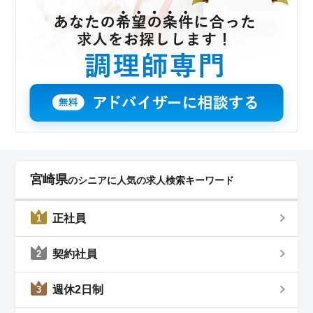
宮崎県
のシニアに人気の求人検索キーワード
正社員
1
契約社員
2
週休2日制
3