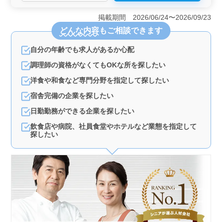
＜働きやすさと待遇＞ 車通勤OKで、通勤の負担が少ない
のが魅力です。また、賞与や昇給制度も充実しており、
掲載期間 2026/06/24〜2026/09/23
年収と安定した収入が見込めます。残業も少なく、週休
どんな内容
もご相談できます
二日制でオンオフの切り替えがしやすく、働きやすい環
境です。 ＜経験者におすすめ＞ 調理経験1年以上であ
自分の年齢でも求人があるか心配
れば応募可能。調理、仕込み、盛り付けなど和食調理全
般に関わるため、経験を活かしてスキルアップできる機
調理師の資格がなくてもOKな所を探したい
会が豊富です。旅館業務の一環として、幅広い業務に携
われる点も魅力です。 ＜幅広い年齢層が活躍＞ シニ
洋食や和食など専門分野を指定して探したい
ア世代が多く活躍している職場で、年齢に関係なく長く
宿舎完備の企業を探したい
働ける環境が整っています。チームワークを大切にし、
幅広い年代の方が協力し合いながら働いているため、新
日勤勤務ができる企業を探したい
しい環境でも安心して仕事に取り組めます。
飲食店や病院、社員食堂やホテルなど業態を指定して
探したい