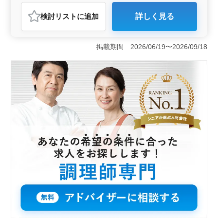
アルバイト・パート
調理師・調理補助・スタッフ
検討リスト
に追加
詳しく見る
おすすめポイント
＜働きやすさ＞ 週休2日制で残業がほとんどなく、長期
的に無理なく働ける環境です。さらにマイカー通勤OKで
掲載期間 2026/06/19〜2026/09/18
通勤時間や交通手段に悩むことなく働ける点も大きなメ
リットです。プライベートとの両立がしやすい職場で
す。 ＜経験を活かす＞ 50代・60代が多数活躍して
おり、特にベテラン層が歓迎される環境です。調理経験
が1年以上あれば即戦力として活躍できブランクがあって
もサポートが充実しているため、安心して再スタートを
切れます。 ＜安定した雇用＞ 社会保険完備で福利
厚生も充実しており、安心して働けます。また年齢に関
係なく積極的に採用される環境なので、長期的に安定し
た雇用を求める方におすすめです。