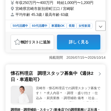
年収250万円〜400万円 時給1,000円〜1,200円
宮崎県宮崎市新別府町江口 / 宮崎駅
平均年齢 45.3歳 / 最高年齢 63歳
50代活躍中
60代活躍中
車通勤OK
長期
女性歓迎
正社員
契約社員
派遣社員
アルバイト・パート
調理師・調理補助・スタッフ
検討リスト
に追加
詳しく見る
おすすめポイント
＜交通の便利さ＞ 車通勤が可能で、アクセスしやすい
立地です。通勤が便利で、働きやすい環境が整っていま
掲載期間 2026/07/15〜2026/10/14
す。 ＜安定した雇用環境＞ 正社員からパートまで
多様な雇用形態を提供し、社会保険完備で安心して長期
間働ける環境が整っております。中高年も活躍中で、経
懐石料理店 調理スタッフ募集中《週休2
験を活かして活躍しております。 ＜働きやすいシフ
日・車通勤可》
ト制＞ 週3〜6日の勤務でのシフト制を採用していま
す。 ライフスタイルに合わせた勤務も可能です。
宮崎市・懐石料理店での調理スタッフ募集で
す！ ＊求人内容＊ ・調理 ・盛り付け ・仕
込み ・厨房業務 ・調理補助 備考 ・社会保
険完備 ・週休2日 ・車通勤可 ・交通費実費
支給 ・50代、60代の採用実績あり ベテラン
調理師・調理補助・スタッフ (飲食店での調理業務) / 正社員・