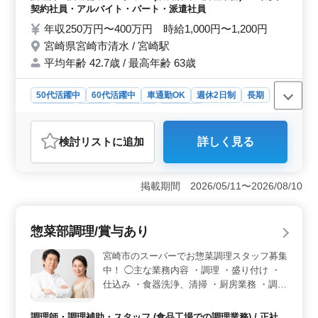
ならではの経験が詰まったおいしい料理を、
契約社員・アルバイト・パート・派遣社員
ぜひお客様に。 シニア層の採用活動、現在
年収250万円〜400万円 時給1,000円〜1,200円
積極的に行っております。 まずお気軽にお
宮崎県宮崎市清水 / 宮崎駅
問い合わせください。
平均年齢 42.7歳 / 最高年齢 63歳
50代活躍中
60代活躍中
車通勤OK
週休2日制
長期
女性歓迎
正社員
契約社員
派遣社員
アルバイト・パート
調理師・調理補助・スタッフ
検討リスト
に追加
詳しく見る
おすすめポイント
＜働きやすさ＞ 週休2日制と車通勤可の環境で、プライ
ベートの時間を確保しながら働けます。また、社会保険
掲載期間 2026/05/11〜2026/08/10
完備と交通費実費支給で、安心して勤務できます。
＜シニア層活躍中＞ 50代、60代の採用実績があるた
め、ベテランの経験が活かせます。シニア層も活躍中
惣菜部調理/賞与あり
で、幅広い年齢層の仲間と協力して働けます。 ＜経
験を活かせる＞ 調理経験を活かし、お客様に美味しい
宮崎市のスーパーでお惣菜調理スタッフ募集
料理を提供できる環境です。自分のスキルを高められま
中！ ◯主な業務内容 ・調理 ・盛り付け ・
す。
仕込み ・食器洗浄、清掃 ・厨房業務 ・調理
補助 マイカー通勤OK。毎日の通勤ストレス
も少なく済みます。 ＊賞与あり ＊車通勤
調理師・調理補助・スタッフ (食品工場での調理業務) / 正社