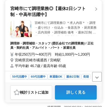
社会保険完備で安心して長期勤務可能。 福利厚生面も
充実しております。 ＜勤務地の利便性＞ 施設は宮
宮崎市にて調理業務◎【週休2日シフト
崎市に位置し、アクセスも良好。 車通勤も可能で、通
制・中高年活躍中】
勤しやすい環境です。
宮崎市にて調理業務◎ ＊求人内容＊ ・調理
・盛り付け ・仕込み ・食器洗浄 ・厨房業務
・店内清掃 ・調理補助 備考 ・週休2日制 ・
社会保険完備 ・勤務時間応相談 ・50代、60
代の採用実績あり 今まで培ってきた経験を
調理師・調理補助・スタッフ (委託会社での調理業務) / 正社
若手に教えていきませんか？ ブランクのあ
員・契約社員・アルバイト・パート・派遣社員
る方もご応募可能！ まずお気軽にお問い合
年収250万円〜400万円 時給1,000円〜1,200円
わせください。
宮崎県宮崎市橘通西 / 宮崎駅
平均年齢 46.7歳 / 最高年齢 65歳
50代活躍中
60代活躍中
車通勤OK
週休2日制
長期
女性歓迎
正社員
契約社員
派遣社員
アルバイト・パート
調理師・調理補助・スタッフ
検討リスト
に追加
詳しく見る
おすすめポイント
＜中高年活躍中＞ この求人はベテランの経験を活かす
絶好の機会。50代、60代の方々が活躍中で、ブランクの