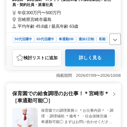
OK ＊ブランクOK ＊50歳以上活躍中 ＊60歳
員・契約社員・派遣社員
以上活躍中
年収300万円〜500万円
宮崎県宮崎市霧島
平均年齢 49.8歳 / 最高年齢 63歳
50代活躍中
60代活躍中
車通勤OK
週休2日制
長期
残業なし・少なめ
女性歓迎
正社員
契約社員
派遣社員
調理師・調理補助・スタッフ
検討リスト
に追加
詳しく見る
おすすめポイント
＜柔軟な働き方と通勤のしやすさ＞ 週休二日制で残業も
少なく、プライベートの時間を大切にできる環境です。
掲載期間 2026/07/09〜2026/10/08
さらに車通勤OKで、通勤時の負担も軽減されます。毎日
の通勤ストレスが少ないのは大きな魅力です。 ＜シ
ニア世代も積極的に活躍中＞ 幅広い年齢層の方が活躍す
保育園での給食調理のお仕事！＊宮崎市＊
る職場で、年齢を気にせず長期的に働けます。調理経験
［車通勤可能◯］
が1年以上あれば、ブランクがあっても問題なく再スター
トが可能です。年齢を重ねても活躍できる職場は、安心
保育園での調理業務☆ ＊お仕事内容＊ ・調
感があります。 ＜安定した収入と福利厚生の充実＞
理 ・調理補助 ＊備考＊ ・社会保険完備 ・
安定した収入が見込め、年2回の賞与もあります。各種社
会保険も完備しており、長期的に安定した生活を支える
車通勤可能◯ まずはお問い合わせくださ
環境が整っています。待遇面でも安心できる点が多いで