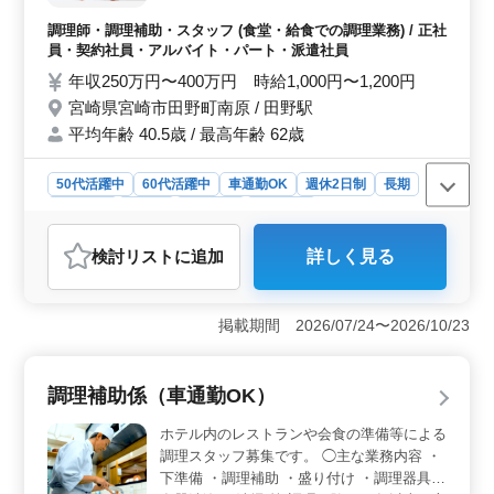
い！
す。
調理師・調理補助・スタッフ (食堂・給食での調理業務) / 正社
員・契約社員・アルバイト・パート・派遣社員
年収250万円〜400万円 時給1,000円〜1,200円
宮崎県宮崎市田野町南原 / 田野駅
平均年齢 40.5歳 / 最高年齢 62歳
50代活躍中
60代活躍中
車通勤OK
週休2日制
長期
女性歓迎
正社員
契約社員
派遣社員
アルバイト・パート
調理師・調理補助・スタッフ
検討リスト
に追加
詳しく見る
おすすめポイント
＜通勤利便性＞ 保育園は車通勤が可能で、通勤に便利
です。 勤務地にアクセスしやすく、働きやすい勤務環
掲載期間 2026/07/24〜2026/10/23
境です。 ＜働きやすい環境＞ 週休2日制で土日祝が
休み、有給休暇も取得しやすいため、プライベートと仕
事のバランスを大切にしたい方に最適です。また、社会
調理補助係（車通勤OK）
保険完備で福利厚生も充実しており、長期で安定して働
ける環境が整っています。 ＜多様な雇用形態＞ 正
ホテル内のレストランや会食の準備等による
社員、契約社員、アルバイト・パート、派遣社員と、多
調理スタッフ募集です。 ◯主な業務内容 ・
様な雇用形態があり、自分のライフスタイルやキャリア
下準備 ・調理補助 ・盛り付け ・調理器具、
プランに合わせた働き方を選択できます。 調理経験が3