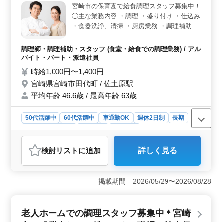
年齢を重ねた方々にも開かれた職場です。社会保険完備
宮崎市の保育園で給食調理スタッフ募集中！
で安心して長く働ける環境が整っています。
◯主な業務内容 ・調理 ・盛り付け ・仕込み
・食器洗浄、清掃 ・厨房業務 ・調理補助 調
理師資格お持ちの方、調理師経験20年以上
の方は条件面優遇します！ 培ってきた経
調理師・調理補助・スタッフ (食堂・給食での調理業務) / アル
験・スキルを若手に伝えていきませんか？
バイト・パート・派遣社員
＊昇給制度あり ＊車通勤OK ＊50歳以上活
時給1,000円〜1,400円
躍中 ＊60歳以上活躍中
宮崎県宮崎市田代町 / 佐土原駅
平均年齢 46.6歳 / 最高年齢 63歳
50代活躍中
60代活躍中
車通勤OK
週休2日制
長期
残業なし・少なめ
女性歓迎
派遣社員
アルバイト・パート
調理師・調理補助・スタッフ
検討リスト
に追加
詳しく見る
おすすめポイント
＜柔軟な働き方と昇給制度＞ 週3〜5日のシフト制で、プ
ライベートとの両立が可能です。さらに、昇給制度もあ
掲載期間 2026/05/29〜2026/08/28
り、あなたの努力が評価される仕組みが整っていま
す。 ＜経験者優遇とキャリアアップ＞ 20年以上の調
理経験がある方は条件面で優遇され、これまでのスキル
老人ホームでの調理スタッフ募集中＊宮崎
を若手に伝える場も提供されます。キャリアの継続と発