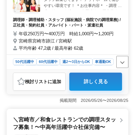
やすい環境です！ ＊お仕事内容＊ ・調理 ・
盛り付け ・仕込み ・食器洗浄 ・厨房業務
・調理補助 ＊ポイント＊ ・社会保険完備 ・
調理師・調理補助・スタッフ (福祉施設・病院での調理業務) /
勤務時間応相談 ・50代、60代の採用実績あ
正社員・契約社員・アルバイト・パート・派遣社員
り ・マイカー通勤可 ・中高年活躍中 ブラン
年収250万円〜400万円 時給1,000円〜1,200円
クのある方もご応募可能！ ＼まずお気軽に
宮崎県宮崎市跡江 / 宮崎駅
お問い合わせください／
平均年齢 47,2歳 / 最高年齢 62歳
50代活躍中
60代活躍中
週2〜3日からOK
車通勤OK
長期
残業なし・少なめ
男性歓迎
正社員
契約社員
派遣社員
アルバイト・パート
調理師・調理補助・スタッフ
検討リスト
に追加
詳しく見る
おすすめポイント
＜通勤の利便性＞ マイカー通勤が可能なため、遠方に
お住いの方や公共交通機関が不便な地域にお住いの方で
掲載期間 2026/05/26〜2026/08/25
も安心して通勤できます。通勤のストレスを軽減できま
す。 ＜柔軟な働き方＞ 勤務時間は相談可能で、週
2〜3日からの勤務もOKです。プライベートとのバランス
＼宮崎市／和食レストランでの調理スタッ
を大切にしながら働けるため、様々なライフステージの
フ募集！〜中高年活躍中☆社保完備〜
方が活躍できる環境が整っています。 ＜安定した職
場環境＞ 社会保険完備で、中高年の方が活躍中のアッ