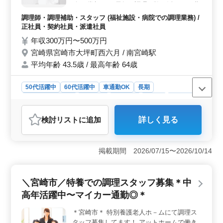
給 ＊賞与あり 長年の調理経験を活かせる職
の負担も軽減されます。各種保険が完備されており、安
場です！ ベテラン調理員さん、ぜひご応募
心して長く働ける環境が整っています。
調理師・調理補助・スタッフ (福祉施設・病院での調理業務) /
お待ちしております！
正社員・契約社員・派遣社員
年収300万円〜500万円
宮崎県宮崎市大坪町西六月 / 南宮崎駅
平均年齢 43.5歳 / 最高年齢 64歳
50代活躍中
60代活躍中
車通勤OK
長期
残業なし・少なめ
女性歓迎
男性歓迎
正社員
契約社員
派遣社員
調理師・調理補助・スタッフ
検討リスト
に追加
詳しく見る
おすすめポイント
＜経験を活かせる医院での調理業務＞ 普通食や刻み
食、ミキサー食の調理、食材の仕込み、材料の発注を担
掲載期間 2026/07/15〜2026/10/14
当します。調理経験を活かし、即戦力として活躍できま
す。 ＜残業少なめで無理のない勤務が可能＞ 残業
は月10時間程度と少なめで、勤務時間に収まる業務量で
＼宮崎市／特養での調理スタッフ募集＊中
す。体力面に配慮しながら、無理のない働き方ができま
高年活躍中〜マイカー通勤◎＊
す。 ＜車通勤OK＆待遇面も充実＞ マイカー通勤が
可能です。交通費支給や賞与があり、各種保険完備で安
＊宮崎市＊ 特別養護老人ホ－ムにて調理ス
心して勤務できる待遇がそろっています。
タッフ募集してます！ アットホームで働き