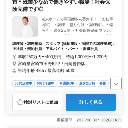
市＊残業少なめで働きやすい職場！社会保
展に最適です。 ＜働きやすい環境＞ 残業が少なく、
車通勤が可能なため、通勤も便利です。シニア世代の方
険完備です◎
が多く活躍しており、年齢を問わず働きやすい環境が整
っています。
老人ホームで調理師さん募集中！ ［お仕事
内容］ ・調理 ・盛り付け ・調理補助 ＊備
考＊ ・週休2日制 ・社会保険完備 ブランク
のある方もご応募可能！ 皆様からのご応募
お待ちしております！
調理師・調理補助・スタッフ (福祉施設・病院での調理業務) /
正社員・契約社員・アルバイト・パート・派遣社員
年収250万円〜400万円 時給1,000円〜1,200円
宮崎県宮崎市田野町甲 / 日向沓掛駅
平均年齢 43.5 / 最高年齢 50歳
50代活躍中
60代活躍中
車通勤OK
週休2日制
長期
女性歓迎
正社員
契約社員
派遣社員
アルバイト・パート
調理師・調理補助・スタッフ
検討リスト
に追加
詳しく見る
おすすめポイント
＜働きやすさ＞ 残業少なめでプライベートも充実。週
休2日制でしっかり休めます。ブランクがある方も歓迎し
掲載期間 2026/06/30〜2026/09/29
ており、復職もしやすい環境です。 ＜福利厚生＞