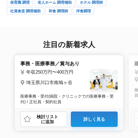
保育園 調理
老人ホーム 調理補助
ホテル 調理師
社員食堂 調理補助
和食 調理師
洋食調理
注目の新着求人
事務・医療事務／賞与あり
年収250万円〜400万円
埼玉県川口市南鳩ヶ谷
施
医療事務・受付(病院・クリニックでの医療事務・受
付) / 正社員・契約社員
検討リスト
詳しく見る
に追加