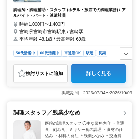
食器洗浄 ・清掃 等 調理経験が20年以上の方
年以上あれば応募可能で、年齢や問わず、幅広い世代が
優遇します。 60歳以上のベテランスタッフ
活躍できる職場です。
調理師・調理補助・スタッフ (ホテル・旅館での調理業務) / ア
活躍中！
ルバイト・パート・派遣社員
時給1,000円〜1,400円
宮崎県宮崎市宮崎駅東 / 宮崎駅
平均年齢 48.1歳 / 最高年齢 69歳
50代活躍中
60代活躍中
車通勤OK
駅近
長期
残業なし・少なめ
女性歓迎
派遣社員
アルバイト・パート
調理師・調理補助・スタッフ
検討リスト
に追加
詳しく見る
おすすめポイント
＜経験豊富な方を優遇＞ 調理経験が20年以上の方を優
遇しますので、長年の経験を活かして働くことができま
掲載期間 2026/07/04〜2026/10/03
す。ホテル内のレストランや会食の準備に携わること
で、さらなるスキルアップが期待できます。 ＜柔軟
な勤務時間＞ シフトは、週30時間未満の勤務時間の中
調理スタッフ／残業少なめ
で、相談に応じて柔軟に調整できます。そのため自分の
ライフスタイルに合わせて働けます。時間外勤務がない
医院の調理スタッフ ◯主な業務内容 ・普通
ため、プライベートの時間も大切にできます。 ＜働
食、刻み食、ミキサー食の調理 ・食材の仕
きやすい環境＞ 車通勤が可能な上、駅からも近く、通
込み ・材料の発注 ＊残業少なめ ＊交通費支
勤が便利です。通勤手当も実費支給されるので、通勤費