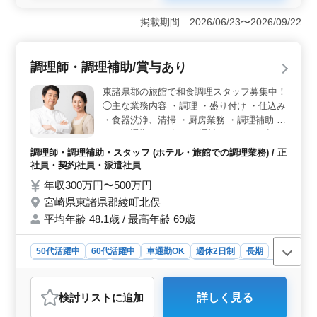
＜安定した勤務環境＞ 週休2日シフト制で、社会保険完
備。 福利厚生面も充実しており、安心して長く勤務で
掲載期間 2026/06/23〜2026/09/22
きます。 ＜中高年の活躍中＞ 50代や60代の採用実
績があり、ベテランの経験を活かせる環境。 厨房で活
躍し、若手への指導を行うこともあります。 ＜働き
調理師・調理補助/賞与あり
やすさ＞ 勤務時間相談可で、通勤手当支給もあり。
働きやすい環境が整っております。
東諸県郡の旅館で和食調理スタッフ募集中！
◯主な業務内容 ・調理 ・盛り付け ・仕込み
・食器洗浄、清掃 ・厨房業務 ・調理補助 マ
イカー通勤OK。毎日の通勤ストレスも少な
く済みます。 ＊賞与あり ＊昇給制度あり ＊
調理師・調理補助・スタッフ (ホテル・旅館での調理業務) / 正
車通勤OK ＊50歳以上活躍中 ＊60歳以上活
社員・契約社員・派遣社員
躍中
年収300万円〜500万円
宮崎県東諸県郡綾町北俣
平均年齢 48.1歳 / 最高年齢 69歳
50代活躍中
60代活躍中
車通勤OK
週休2日制
長期
残業なし・少なめ
女性歓迎
正社員
契約社員
派遣社員
調理師・調理補助・スタッフ
検討リスト
に追加
詳しく見る
おすすめポイント