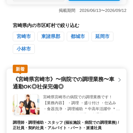
＜勤務地の利便性＞ アクセスが良く、車通勤も可能で
す。通勤のしやすさが魅力的で、日常のストレスを軽減
掲載期間 2026/06/13〜2026/09/12
できます。 ＜働きやすい環境＞ 週休2日のシフト制
で、夏季、年末年始の長期休暇もあり、プライベートと
のバランスが取りやすいです。社会保険完備で安心して
宮崎県内の市区町村で絞り込む
長期で働けます。 ＜経験を活かせる＞ 調理経験3年
宮崎市
東諸県郡
都城市
延岡市
以上ある方を対象としており、ブランクがある方も歓迎
します。 50代、60代も活躍中で、年齢を問わずチャレ
ンジできる職場です。
小林市
新着
《宮崎県宮崎市》〜病院での調理業務〜車
通勤OK◎社保完備◎
宮崎県宮崎市の病院での調理業務です！
【業務内容】 ・調理 ・盛り付け ・仕込み
・食器洗浄 ・調理補助 ＊中高年活躍中 ＊社
会保険完備 ＊経験者優遇 ＊車通勤OK 今ま
で培ってきた経験を若手に教えていきません
調理師・調理補助・スタッフ (福祉施設・病院での調理業務) /
か？ ブランクのある方もご応募可能！まず
正社員・契約社員・アルバイト・パート・派遣社員
はお気軽にお問い合わせください。