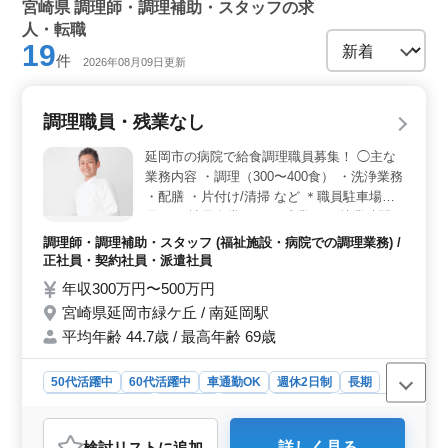
宮崎県 調理師・調理補助・スタッフの求
人・転職
19
件
2026年08月09日更新
調理職員・残業なし
延岡市の病院で給食調理職員募集！ ◯主な
業務内容 ・調理（300〜400食） ・洗浄業務
・配膳 ・片付け/清掃 など ＊職員駐車場利
用可 ＊社員食堂あり ＊残業なし 就業時間は
相談に応じます。 ライフワークバランスを
調理師・調理補助・スタッフ (福祉施設・病院での調理業務) /
重視して働いていただけます。
正社員・契約社員・派遣社員
年収300万円〜500万円
宮崎県延岡市緑ケ丘 / 南延岡駅
平均年齢 44.7歳 / 最高年齢 69歳
50代活躍中
60代活躍中
車通勤OK
週休2日制
長期
残業なし・少なめ
女性歓迎
正社員
契約社員
派遣社員
調理師・調理補助・スタッフ
検討リスト
に追加
詳しく見る