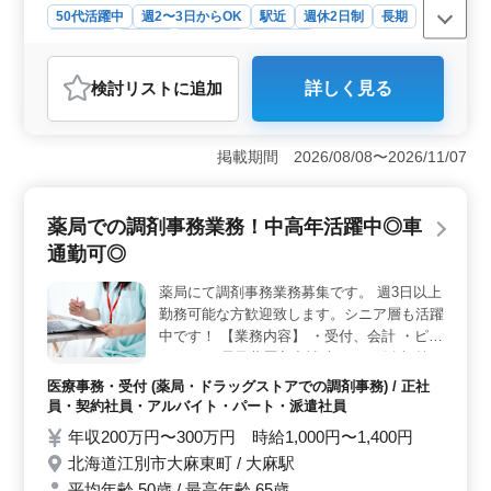
50代活躍中
週2〜3日からOK
駅近
週休2日制
長期
されます。正社員、契約社員、派遣社員の選択肢があ
り、自分のライフスタイルに合わせた働き方ができる点
女性歓迎
正社員
契約社員
派遣社員
も魅力です。中高年のベテランスタッフも活躍してお
アルバイト・パート
医療事務・受付
り、幅広い年齢層の方が長期にわたって安定したキャリ
検討リスト
に追加
詳しく見る
おすすめポイント
アを築ける環境が整っています。
＜経験を活かせる薬局での調剤事務業務＞ 調剤薬局に
おいて、受付や会計、ピッキングなどの調剤事務業務を
掲載期間 2026/08/08〜2026/11/07
担当します。中高年の方々が活躍できる環境で、経験を
活かして働けます。週3日以上の勤務が可能な方、大歓迎
です。シニア層も活躍中です！ ＜働きやすい環境で
薬局での調剤事務業務！中高年活躍中◎車
の待遇＞ 週休2日制で、土日祝休みのプライベートも充
通勤可◎
実させられます。大通駅から徒歩圏内の好立地に位置
し、通勤も便利です。交通手当も支給されます。さら
薬局にて調剤事務業務募集です。 週3日以上
に、給与面でも時給1,000円から1,300円と、働きがいが
勤務可能な方歓迎致します。シニア層も活躍
あります。 ＜シニア層が活躍できる企業＞ 平均年
齢50歳で、経験豊富なシニア層が多く在籍しています。
中です！ 【業務内容】 ・受付、会計 ・ピッ
医療業界でのキャリアを積みたい方、経験を活かして働
キング ・電子薬歴入力補助 ・OTC販売 等
きたい方に最適な環境です。安心して長く働ける職場で
正社員及びアルバイト・パートの募集です。
医療事務・受付 (薬局・ドラッグストアでの調剤事務) / 正社
す。
現在50代の方大募集！ 今までの経験を活か
員・契約社員・アルバイト・パート・派遣社員
して働ける方を募集！皆様の応募お待ちして
年収200万円〜300万円 時給1,000円〜1,400円
います！
北海道江別市大麻東町 / 大麻駅
平均年齢 50歳 / 最高年齢 65歳