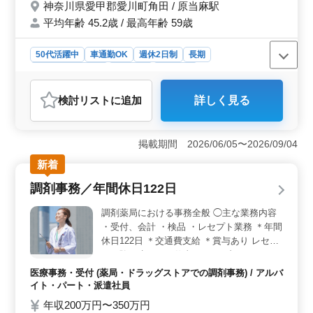
神奈川県愛甲郡愛川町角田 / 原当麻駅
平均年齢 45.2歳 / 最高年齢 59歳
50代活躍中
車通勤OK
週休2日制
長期
残業なし・少なめ
女性歓迎
派遣社員
アルバイト・パート
医療事務・受付
検討リスト
に追加
詳しく見る
おすすめポイント
＜働きやすい環境＞ 完全週休2日制（土日祝休み）で予
定が立てやすく、残業なしの勤務環境です。長期的に安
掲載期間 2026/06/05〜2026/09/04
定して働きながら、無理なく仕事と生活を両立できま
新着
す。 ＜経験を活かせる＞ 処方せん入力や保険請
求、来客・電話対応など幅広い業務を担当します。これ
調剤事務／年間休日122日
までの診療報酬請求経験を活かし、薬局受付事務として
即戦力で活躍できます。 ＜通勤＋待遇充実＞ 無料
調剤薬局における事務全般 ◯主な業務内容
駐車場完備でマイカー通勤が可能なため通勤しやすい環
・受付、会計 ・検品 ・レセプト業務 ＊年間
境です。交通費支給や社会保険など福利厚生も整ってお
休日122日 ＊交通費支給 ＊賞与あり レセプ
り、安心して長く働ける環境です。
ト経験が生きるお仕事です。 ブランクがあ
る方でも丁寧にお教えします！
医療事務・受付 (薬局・ドラッグストアでの調剤事務) / アルバ
イト・パート・派遣社員
年収200万円〜350万円