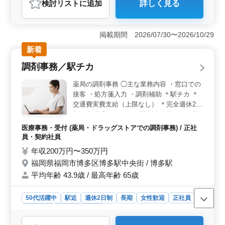
検討リスト
に追加
詳しく見る
おすすめポイント
＜ワークライフバランス重視の職場環境＞ 完全週休2日
制（土日祝休み）で年間休日122日と休日が充実。残業も
掲載期間 2026/07/30〜2026/10/29
月10時間程度と少なく、無理なく働けます。家庭やプラ
新着
イベートと両立しながら、安定した働き方を実現できま
す。 ＜経験を活かして長く活躍できる＞ 診療報酬
調剤事務／駅チカ
請求の経験があれば年齢関係なく応募可能。シニア人材
がこれまで培ったレセプト、調剤事務経験を即戦力とし
薬局の調剤事務 ◯主な業務内容 ・窓口での
て活かし、長期的に活躍できます。 ＜通勤・待遇面
接客 ・処方箋入力 ・調剤補助 ＊駅チカ ＊
の安心感＞ 南宇都宮駅から徒歩圏内で、車通勤も
交通費実費支給（上限なし） ＊完全週休2日
OK（無料駐車場あり）と通勤がしやすいです。賞与、交
制 経験豊富なベテラン調剤事務員さんを募
通費支給など待遇面も安定しています。
集します。 シニア世代が年齢を気にせず活
医療事務・受付 (薬局・ドラッグストアでの調剤事務) / 正社
躍する職場です。
員・契約社員
年収200万円〜350万円
福岡県福岡市博多区博多駅中央街 / 博多駅
平均年齢 43.9歳 / 最高年齢 65歳
50代活躍中
駅近
週休2日制
長期
女性歓迎
正社員
契約社員
医療事務・受付
おすすめポイント