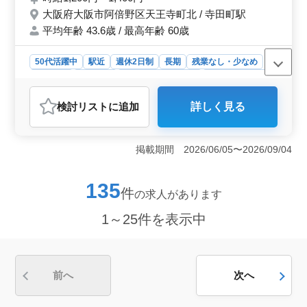
大阪府大阪市阿倍野区天王寺町北 / 寺田町駅
平均年齢 43.6歳 / 最高年齢 60歳
50代活躍中
駅近
週休2日制
長期
残業なし・少なめ
女性歓迎
派遣社員
アルバイト・パート
医療事務・受付
おすすめポイント
検討リスト
に追加
詳しく見る
＜駅近で通いやすい＞ 寺田町駅から徒歩圏内で通勤し
やすく、交通費支給もあるため通勤負担を抑えられる環
境です。完全週休2日制で予定も立てやすく働けま
掲載期間 2026/06/05〜2026/09/04
す。 ＜調剤事務経験を発揮できる＞ 受付、会計、
レセコン入力、電話対応など調剤薬局事務業務を担当し
ます。これまでのレセプト経験や事務スキルを活かして
135
件
の求人があります
活躍できます。 ＜残業なしで働きやすい＞ 残業な
しで無理なく勤務でき、社会保険など福利厚生も整って
1～25件を表示中
います。経験を活かしながら安心して長く働ける環境で
す。
前へ
次へ