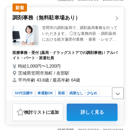
で働くスタッフも多く、永年勤続表彰など社員を大切に
新着
する制度があります。アットホームで安定した環境の
中、調剤事務の経験を活かしながら安心してキャリアを
調剤事務（無料駐車場あり）
築ける職場です。 ＜充実した福利厚生と休暇制度
＞ 賞与は年2回、前年度実績で計3.5ヶ月分としっかり
笠間市の調剤薬局で、調剤薬局事務を行って
支給される点が魅力です。さらに、有給取得率は約80％
いただきます。 ◯主な業務内容 ・調剤薬局
と高水準で、家庭やプライベートと両立した働き方が可
における処方箋受付業務 ・接客 ・レセプト
能です。育児休業や看護休暇の取得実績もあるため、ラ
作成、点検（ワード、エクセル使用） ・電
イフステージの変化にも柔軟に対応できます。 ＜便
話対応 ・清掃 ◎ブランクがある方にはスタ
利な立地と通勤条件＞ 徳島駅から徒歩圏内の好立地
医療事務・受付 (薬局・ドラッグストアでの調剤事務) / アルバ
ッフが丁寧に指導いたしますので安心してご
で、公共交通機関での通勤が便利です。車通勤も可能で
イト・パート・派遣社員
応募下さい。 ◎終業時間、日数について相
駐車場も完備されており、どんなライフスタイルの方で
時給1,000円〜1,200円
談に応じます。 ◎マイカー通勤：無料駐車
も通勤しやすい環境が整っています。徳島市中心部とい
茨城県笠間市旭町 / 友部駅
う立地の良さを活かし、通勤ストレスを軽減しながら快
場有り マイカー通勤OK！ 通勤ストレスも
適に働けます。
平均年齢 43.8歳 / 最高年齢 64歳
少なく、快適に働ける職場です。
50代活躍中
車通勤OK
長期
残業なし・少なめ
女性歓迎
派遣社員
アルバイト・パート
医療事務・受付
おすすめポイント
検討リスト
に追加
詳しく見る
＜マイカー通勤＆無料駐車場で通勤楽々＞ 無料駐車場
が完備されており、マイカー通勤が可能です。通勤のス
トレスを軽減できます。また、通勤手当も実費支給され