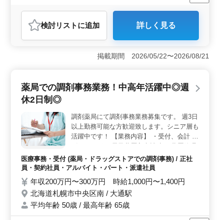
女性歓迎
正社員
契約社員
派遣社員
医療事務・受付
から400万円と、経験やスキルに応じた待遇が受けられる
ほか、賞与も年2回支給され、3.8ヶ月分と充実していま
おすすめポイント
す。さらに、通勤手当が月額5万円まで支給されるため、
検討リスト
に追加
詳しく見る
＜経験を活かしキャリアアップできる環境＞ この求人
交通費の心配もありません。福利厚生面でも、雇用保
は、調剤薬局事務の豊富な経験を持つ方に理想的な職場
険、労災保険、健康保険、厚生年金が完備されており、
です。診療報酬請求やレセプト業務、処方箋受付業務な
安心して働ける基盤が整っています。その他、年末年始
掲載期間 2026/05/22〜2026/08/21
ど、今までのキャリアで培ったスキルを最大限に発揮で
やGWなどの休暇制度も充実しており、仕事と生活のバラ
きる環境が整っています。特に、調剤薬局の運営に関わ
ンスを保ちながら、長期にわたって安定したキャリアを
る業務も担当するため、リーダーシップを発揮しながら
築くことが可能です。
薬局での調剤事務業務！中高年活躍中◎週
新たな挑戦ができる点が魅力です。医療事務経験者は優
遇されるため、これまでの実績を評価され、キャリアア
休2日制◎
ップを目指すことが可能です。 ＜魅力的な待遇と働
きやすい環境＞ 年収250万円〜400万円に加え、4ヶ月
調剤薬局にて調剤事務業務募集です。 週3日
分の賞与が支給されるため、安定した収入を得られま
以上勤務可能な方歓迎致します。シニア層も
す。港区麻布十番というアクセスの良い立地にあり、通
活躍中です！ 【業務内容】 ・受付、会計 ・
勤が便利です。また、年間休日が120日と充実しており、
ピッキング ・電子薬歴入力補助 ・薬歴管理
プライベートの時間もしっかり確保できます。勤務時間
・OTC販売 等 正社員及びアルバイト・パー
医療事務・受付 (薬局・ドラッグストアでの調剤事務) / 正社
は9時から20時の間で8時間程度、時間外労働も月平均10
トの募集です。現在50代の方大募集！ 今ま
員・契約社員・アルバイト・パート・派遣社員
時間と少なめです。残業が少なく、働きやすい職場環境
での経験を活かして働ける方を募集！皆様の
年収200万円〜300万円 時給1,000円〜1,400円
で、仕事と家庭の両立が可能です。 ＜安心の福利厚
応募お待ちしています。
生と長期的なキャリア＞ この求人では、雇用保険、労
北海道札幌市中央区南 / 大通駅
災保険、健康保険、厚生年金といった充実した福利厚生
平均年齢 50歳 / 最高年齢 65歳
が提供されており、長期的に安心して働けます。また、
通勤手当が月額3万円まで支給され、経済的な負担も軽減