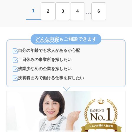
…
1
2
3
4
6
どんな内容
もご相談できます
自分の年齢でも求人があるか心配
土日休みの事業所を探したい
残業少なめの企業を探したい
扶養範囲内で働ける仕事を探したい