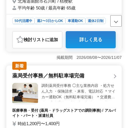
北海道函館市石川町 / 桔梗駅
平均年齢 50歳 / 最高年齢 65歳
50代活躍中
週2〜3日からOK
車通勤OK
週休2日制
長期
女性歓迎
正社員
契約社員
派遣社員
アルバイト・パート
医療事務・受付
検討リスト
に追加
詳しく見る
おすすめポイント
【調剤薬局での調剤事務業務】 中高年の方も活躍でき
る薬局にて、調剤事務業務の募集です。受付やピッキン
掲載期間 2026/08/08〜2026/11/07
グなどの業務を通じて、薬局運営に貢献しましょう。週3
新着
日以上の勤務が可能な方を歓迎します。 【働きやす
い環境での待遇】 車通勤可で、桔梗駅からもアクセス
薬局受付事務／無料駐車場完備
しやすい場所にあります。週休2日制で、土曜日の午後や
日曜日、祝日などしっかり休めます。給与は時給1,000
調剤薬局受付事務 ◯主な業務内容 ・処方せ
円〜1,300円で、年収220万円〜300万円となっていま
ん入力 ・保険請求 ・来客、電話対応 ＊マイ
す。 【医療業界での活躍】 医療業界での経験を活
カー通勤OK（無料駐車場完備） ＊交通費支
かし、薬局にて調剤事務業務に従事しましょう。平均年
給 ＊完全週休2日制（土日祝休み） 経験の
齢50歳のチームで、中高年の方が多数活躍しています。
豊富なスタッフさんを募集します。 幅広い
禁煙の環境で快適に働けるため、安心して長く働ける職
医療事務・受付 (薬局・ドラッグストアでの調剤事務) / アルバ
業務に対応可能な方、ぜひご応募ください。
場です。
イト・パート・派遣社員
時給1,200円〜1,400円