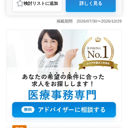
検討リスト
に追加
詳しく見る
＜通勤しやすさと安定した働き方＞ 博多駅からすぐの
駅チカ立地で、毎日の通勤負担を抑えられる点は大きな
魅力です。完全週休2日制に加え、各種休暇制度も整って
掲載期間 2026/07/30〜2026/10/29
おり、生活リズムを大切にしながら長期的に安定して働
けます。 ＜経験を活かせる調剤事務業務＞ 診療報
酬請求の経験があれば年齢関係なく応募可能です。これ
まで培ってきた調剤事務の経験をしっかり活かせます。
窓口対応や処方箋入力、調剤補助など、経験者には馴染
みのある実力を発揮できる業務内容です。 ＜シニア
世代安心の職場環境＞ 年齢を気にせず働ける、シニア
人材が活躍する職場です。福利厚生や社会保険も完備し
ています。賞与あり、交通費も上限なしで実費支給と待
遇面も安心です。長年の経験を活かしながら、負担や心
配の少ない環境で働きたい方におすすめの求人です。