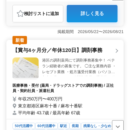
正社員
契約社員
派遣社員
医療事務・受付
おすすめポイント
検討リスト
に追加
詳しく見る
＜経験を最大限に活かせる環境＞ この求人は、調剤薬
局事務としての豊富な経験をお持ちの方に最適です。診
療報酬請求の経験が求められており、年数に関係なくそ
掲載期間 2026/05/22〜2026/08/21
のスキルを活かすことができます。業務内容としては、
受付やレセプト業務、調剤補助、医薬品の在庫管理・発
新着
注など、調剤事務の全般にわたり幅広い業務を担当する
【賞与4ヶ月分／年休120日】調剤事務
ため、今まで培ったスキルを存分に発揮できる環境で
す。また、勤務する薬局は川崎市内にあり、地域密着型
港区の調剤薬局にて調剤事務募集中！ ベテ
の温かい職場であることも魅力です。経験者だからこそ
ラン経験者の募集です。 ◯主な業務内容 ・
即戦力として貢献でき、日々の業務にやりがいを感じら
レセプト業務 ・処方箋受付業務（パソコン
れるはずです。 ＜働きやすさと安定感が魅力の職場
入力作業あり） ・他調剤薬局の運営及び付
＞ この職場は、川崎駅から徒歩圏内に位置しており、
随するすべての業務 調剤薬局等で医療事務
通勤が非常に便利です。さらに、残業がないため、ワー
医療事務・受付 (薬局・ドラッグストアでの調剤事務) / 正社
クライフバランスを重視する方にとっても理想的な環境
経験のある方は優遇いたします。 今まで培
員・契約社員・派遣社員
です。週5～6日の勤務で、シフト制により週休二日が確
ってきたスキルを発揮して頂ける方、ぜひご
年収250万円〜400万円
保されているため、プライベートとの両立も容易です。
応募ください！
東京都港区麻布十番 / 麻布十番駅
また、正社員、契約社員、派遣社員のいずれかの形態で
働くことができ、自分のライフスタイルに合った働き方
平均年齢 43.7歳 / 最高年齢 67歳
が選べる柔軟性が魅力です。働きやすさと安定した勤務
条件が整っているため、長期的に安心して働くことがで
50代活躍中
60代活躍中
駅近
長期
残業なし・少なめ
きます。 ＜充実した待遇と福利厚生＞ 年収250万円