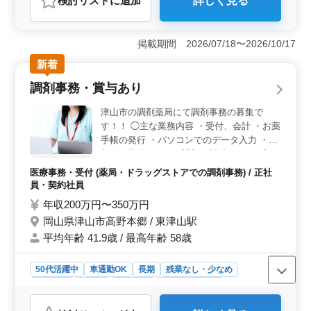
検討リスト
に追加
詳しく見る
おすすめポイント
＜経験を活かせる職場＞ この求人は、診療報酬請求の
経験があれば、資格不問で応募可能です。調剤薬局での
掲載期間 2026/07/18〜2026/10/17
実務経験をお持ちの方にとっては、これまでの知識やス
新着
キルを活かしながら活躍できる環境です。年数に関係な
く、経験が重視される点が魅力です。 ＜安定した給
調剤事務・賞与あり
与と賞与＞ 年収は250万円から400万円と幅広く設定さ
れており、さらに賞与が年3回支給されるため、頑張りが
津山市の調剤薬局にて調剤事務の募集で
しっかり評価されます。残業がない点も安心でき、ワー
す！！ ◯主な業務内容 ・受付、会計 ・お薬
クライフバランスを大切にしたい方には最適な職場で
手帳の発行 ・パソコンでのデータ入力 ・薬
す。 ＜柔軟な勤務時間と働きやすい環境＞ 勤務時
剤師の指示により、調剤の補助 ・レセプト
間の相談が可能で、自分に合った働き方が選べる点も魅
業務 ブランクOK！お気軽にご応募くださ
力です。車通勤も可能なので、通勤のストレスを軽減で
医療事務・受付 (薬局・ドラッグストアでの調剤事務) / 正社
い！ ※賞与あり ※マイカー通勤可能 ブラン
きます。中高年のベテランスタッフも多く活躍している
員・契約社員
クのある方でも周りが丁寧に教えてくれます
ため、安心して働けるアットホームな雰囲気がありま
年収200万円〜350万円
ので、安心してご応募ください。
す。
岡山県津山市高野本郷 / 東津山駅
平均年齢 41.9歳 / 最高年齢 58歳
50代活躍中
車通勤OK
長期
残業なし・少なめ
女性歓迎
正社員
契約社員
医療事務・受付
おすすめポイント