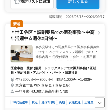
検討リスト
に追加
詳しく見る
＜働きやすさ＞ 残業が少なく、ブランクがある方も丁
寧なサポート体制が整っているため安心して働けます。
50代以上のスタッフも多数活躍しており、経験や年齢に
掲載期間 2026/06/18〜2026/09/17
関わらず長期的に働きやすい環境です。業務は多岐にわ
たりますが、アットホームな雰囲気の中で安心して取り
新着
組むことができます。 ＜通勤の利便性＞ マイカー
＊世田谷区＊調剤薬局での調剤事務〜中高
通勤が可能で駐車場も完備されており、地元で働きたい
方に便利な職場です。また、東津山駅からも通いやすい
年活躍中☆週休2日制〜
立地で、公共交通機関と車通勤のどちらも選べる柔軟性
があります。通勤にかかる負担が少ない点が、毎日快適
喜多見駅近くの調剤薬局にて調剤事務員募集
に働くための大きな魅力です。 ＜待遇・やりがい
中です！ ベテランスタッフ活躍中です！ ＊
＞ 賞与は年2回、計4ヶ月分の支給実績があり、安定し
業務内容＊ ①受付業務 ・会計 ・お薬手帳の
た収入が見込めます。診療報酬請求やレセプト業務の経
発行 ②レセプト業務 ③薬剤師の補助 ・ピッ
験を活かして活躍でき、これまでのスキルをしっかり評
キング業務 ・電子薬歴代行入力 ＊ポイント
医療事務・受付 (薬局・ドラッグストアでの調剤事務) / 正社
価してもらえる環境です。調剤薬局の一員として患者さ
＊ ・駅チカ ・週休2日制 ・中高年活躍中 ・
員・契約社員・アルバイト・パート・派遣社員
んの健康を支えるやりがいを感じられるポジションで
交通費支給 皆様のご応募お待ちしておりま
年収200万円〜300万円 時給1,000円〜1,400円
す。
す！ ＼まずはお気軽にお問い合わせくださ
東京都世田谷区喜多見 / 喜多見駅
い／
平均年齢 43.3歳 / 最高年齢 57歳
50代活躍中
駅近
週休2日制
長期
女性歓迎
正社員
契約社員
派遣社員
アルバイト・パート
医療事務・受付