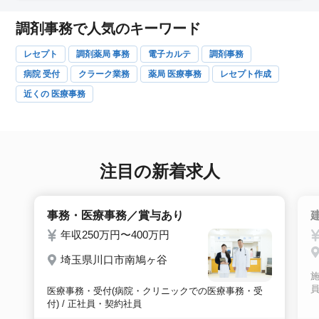
調剤事務で人気のキーワード
レセプト
調剤薬局 事務
電子カルテ
調剤事務
病院 受付
クラーク業務
薬局 医療事務
レセプト作成
近くの 医療事務
注目の新着求人
事務・医療事務／賞与あり
年収250万円〜400万円
埼玉県川口市南鳩ヶ谷
施
医療事務・受付(病院・クリニックでの医療事務・受
付) / 正社員・契約社員