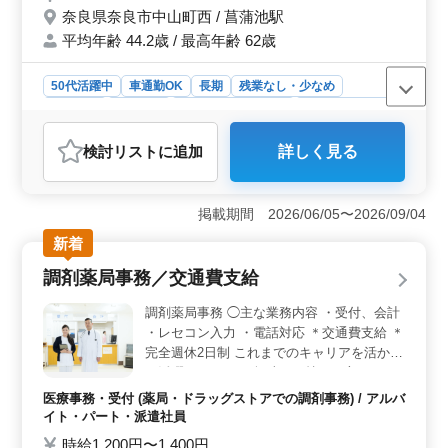
奈良県奈良市中山町西 / 菖蒲池駅
平均年齢 44.2歳 / 最高年齢 62歳
50代活躍中
車通勤OK
長期
残業なし・少なめ
女性歓迎
派遣社員
アルバイト・パート
医療事務・受付
おすすめポイント
検討リスト
に追加
詳しく見る
＜車通勤OKで通いやすい＞ マイカー通勤が可能で無料
駐車場も完備しており、通勤負担を抑えられる環境で
す。残業なしのため、無理なく安定した勤務を続けやす
掲載期間 2026/06/05〜2026/09/04
い職場です。 ＜調剤事務経験を活かせる＞ 処方箋
受付、データ入力、精算対応、レセプト業務などを担当
新着
します。これまでの調剤事務経験や診療報酬請求の知識
調剤薬局事務／交通費支給
を活かして活躍できます。 ＜安心の待遇で長く働け
る＞ 交通費実費支給で通勤面も安心です。社会保険な
調剤薬局事務 ◯主な業務内容 ・受付、会計
ど福利厚生も整っており、経験を活かしながら安心して
・レセコン入力 ・電話対応 ＊交通費支給 ＊
長く働ける環境です。
完全週休2日制 これまでのキャリアを活かし
て活躍できます。 興味をお持ちの方、ぜひ
お気軽にご応募ください。
医療事務・受付 (薬局・ドラッグストアでの調剤事務) / アルバ
イト・パート・派遣社員
時給1,200円〜1,400円