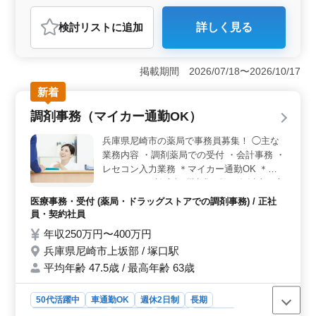
おすすめポイント
検討リスト
に追加
詳しく見る
＜働きやすさ＞ 残業がないため、ワークライフバラン
スが保てます。家族や趣味の時間を大切にしたい方には
最適です。通勤も便利で、最寄駅から徒歩圏内です。さ
掲載期間 2026/07/18〜2026/10/17
らに、週3〜5日勤務が選べるため、自分のペースで働く
ことができます。 ＜経験者優遇＞ 診療報酬請求経
新着
験者を募集しているため、これまでの経験を活かしてス
調剤事務（マイカー通勤OK）
ムーズに業務に取り組むことができます。中高年の方も
活躍中で、年齢に関係なく働きやすい環境が整っていま
兵庫県尼崎市の薬局で事務員募集！ ◯主な
す。アットホームな職場で、長期的に安定して働けま
業務内容 ・調剤薬局での受付 ・会計事務 ・
す。 ＜待遇面＞ 時給が1,200円から1,400円と高め
レセコン入力業務 ＊マイカー通勤OK ＊ブ
で、通勤手当も実費支給されます。週休2日制で、日曜日
ランクOK ＊診療報酬請求経験20年以上の方
や祝日もしっかり休めます。夏季休暇や年末年始、ゴー
優遇 ＊残業少なめ 50歳以上のベテランが活
ルデンウィークもあり、プライベートを充実させながら
医療事務・受付 (薬局・ドラッグストアでの調剤事務) / 正社
働くことができます。
躍中です！ 今までの経験を活かして働きま
員・契約社員
せんか？
年収250万円〜400万円
兵庫県尼崎市上坂部 / 塚口駅
平均年齢 47.5歳 / 最高年齢 63歳
50代活躍中
車通勤OK
週休2日制
長期
残業なし・少なめ
女性歓迎
正社員
契約社員