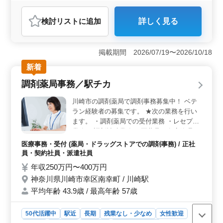
医療事務・受付
検討リスト
に追加
詳しく見る
おすすめポイント
＜安定した労働環境＞ 年収は250万円以上と安定した収
入が見込めます。通勤手当は実費支給（上限なし）で
掲載期間 2026/07/19〜2026/10/18
す。福利厚生も充実しており、各種保険が完備されてい
新着
るため、安心して働くことができます。 ＜働きやす
い職場環境＞ 週休2日制で、年間休日は120日ありま
調剤薬局事務／駅チカ
す。日曜日や祝日、夏季、年末年始の休暇も確保されて
いるため、プライベートの時間を大切にすることができ
川崎市の調剤薬局で調剤事務募集中！ ベテ
ます。残業は月10時間程度と少なめで、ワークライフバ
ラン経験者の募集です。 ★次の業務を行い
ランスを重視する方に適しています。 ＜スキルアッ
ます。 ・調剤薬局での受付業務 ・レセプト
プの機会＞ 調剤薬局での受付・会計事務、レセコン入
業務 ・調剤補助業務 ・医薬品の在庫管理、
力業務に携わることで、医療事務のスキルを磨くことが
発注 今までの経験を活かせる職場です！ 今
できます。必要資格や特定の学歴は不問で、診療報酬請
医療事務・受付 (薬局・ドラッグストアでの調剤事務) / 正社
まで培ってきたスキルを発揮して頂ける方、
求の経験があれば応募可能なため、経験を活かして新し
員・契約社員・派遣社員
ぜひご応募ください！
い挑戦をしたい方にぴったりです。
年収250万円〜400万円
神奈川県川崎市幸区南幸町 / 川崎駅
平均年齢 43.9歳 / 最高年齢 57歳
50代活躍中
駅近
長期
残業なし・少なめ
女性歓迎