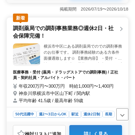
務日は会社のカレンダーに従い、夏季休暇や年末年始の
休暇もあります。 ＜業務内容＞ 調剤事務業務全般
掲載期間 2026/07/19〜2026/10/18
を行います。勤務地は高知市の薊野駅近くでアクセスも
良好です。調剤事務経験3年以上の方を対象としており、
新着
業務経験が活かせます。 ＜勤務体制＞ 社会保険完
調剤薬局での調剤事務業務◎週休2日・社
備で、交通費は全額支給されます。車通勤も可能で、通
勤の選択肢が広がります。また、中高年が活躍中で、多
会保障完備！
様な年齢層のスタッフが働いています。
横浜市中区にある調剤薬局でのでの調剤事務
のお仕事です。 調剤事務経験のある方条件
面優遇致します☆ 【業務内容】 ・受付 ・会
計 ・カルテ作成 ・電子カルテ入力 ・レセプ
ト作成 ・診療補助 等 ＊50代の方も活躍中！
医療事務・受付 (薬局・ドラッグストアでの調剤事務) / 正社
＊今までの経験を活かせる！ ＊向上心があ
員・契約社員・アルバイト・パート
り前向きに業務に取り組める方歓迎！ 皆様
年収200万円〜300万円 時給1,000円〜1,400円
のご応募お待ちしております♪♪♪
神奈川県横浜市中区山下町 / 関内駅
平均年齢 41.5歳 / 最高年齢 59歳
50代活躍中
週2〜3日からOK
駅近
週休2日制
長期
残業なし・少なめ
女性歓迎
正社員
契約社員
アルバイト・パート
医療事務・受付
検討リスト
に追加
詳しく見る