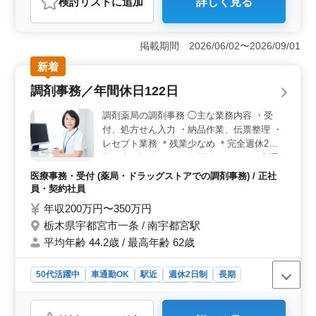
検討リスト
に追加
詳しく見る
＜基本的に残業なし・完全週休2日制＞ 残業は基本的に
ありません。水曜・木曜休みの完全週休2日制で、年間休
日110日です。勤務時間が安定しているため、生活リズム
掲載期間 2026/06/02〜2026/09/01
を崩さず働けます。駅から近く、通勤しやすい立地で
す。 ＜経験を活かせるお仕事＞ 受付・会計・お薬
新着
手帳の発行、レセプト業務、調剤補助まで担当します。
調剤事務／年間休日122日
診療報酬請求の経験がある方を募集します。豊富な経験
をお持ちの方が力を発揮できる環境です。 ＜働きや
調剤薬局の調剤事務 ◯主な業務内容 ・受
すい待遇＞ 交通費は実費（上限なし）で支給します。
付、処方せん入力 ・納品作業、伝票整理 ・
社会保険も完備しており整った待遇のもとで安心して長
レセプト業務 ＊残業少なめ ＊完全週休2日
期で働けます。
制（土日祝休み） ＊年間休日122日 ＊交通
費支給 ＊賞与あり 薬局を共に支えてくださ
医療事務・受付 (薬局・ドラッグストアでの調剤事務) / 正社
るベテラン調剤事務員さんを募集します。
員・契約社員
これまでの診療報酬請求経験を活かして活躍
年収200万円〜350万円
できる職場です。
栃木県宇都宮市一条 / 南宇都宮駅
平均年齢 44.2歳 / 最高年齢 62歳
50代活躍中
車通勤OK
駅近
週休2日制
長期
残業なし・少なめ
女性歓迎
正社員
契約社員
医療事務・受付