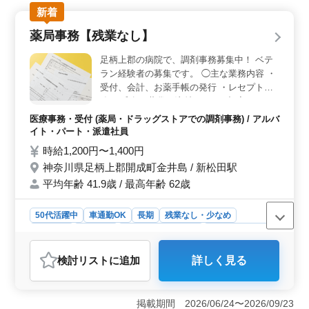
新着
ており、正社員や契約社員として安心して長期的に働け
る職場です。 ＜通勤が便利＞ 駅近で通勤が楽な
薬局事務【残業なし】
上、マイカー通勤も可能なため、公共交通機関や車のい
ずれでもストレスなく通勤ができます。堺市で働く上
足柄上郡の病院で、調剤事務募集中！ ベテ
で、アクセスの良さは大きな魅力です。 ＜幅広い経
ラン経験者の募集です。 ◯主な業務内容 ・
験者歓迎＞ 診療報酬請求の経験があれば、資格がなく
受付、会計、お薬手帳の発行 ・レセプト業
ても応募可能であり、ベテラン経験者やブランクがある
務 ・氏名を薬袋・注射ラベルへ記入する ・
方も安心して応募できる環境です。経験を活かし、長く
点滴を病棟へ運搬 ・電話対応 ブランク
活躍できる職場です。
医療事務・受付 (薬局・ドラッグストアでの調剤事務) / アルバ
OK！お気軽にご応募ください！ ※週休2日
イト・パート・派遣社員
制 ※マイカー通勤可能 ※残業なし 医療秘
時給1,200円〜1,400円
書・医療クラーク・病棟クラークなど、今ま
神奈川県足柄上郡開成町金井島 / 新松田駅
での経験を活かせる職場です！
平均年齢 41.9歳 / 最高年齢 62歳
50代活躍中
車通勤OK
長期
残業なし・少なめ
女性歓迎
派遣社員
アルバイト・パート
医療事務・受付
おすすめポイント
検討リスト
に追加
詳しく見る
＜経験を活かして働ける職場＞ 調剤事務やレセプト業
務の経験を活かせる環境が整っており、ベテランの方に
適しています。受付や会計、お薬手帳の発行など、幅広
掲載期間 2026/06/24〜2026/09/23