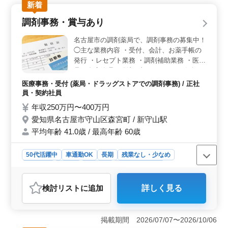
新着
間は8時30分〜13時、9時〜13時、17時〜21時のいずれか
から選択可能で、残業もないため、プライベートと仕事
調剤事務・賞与あり
のバランスを取りやすい環境です。完全週休二日制でシ
フト制となっているため、ライフスタイルに合わせて柔
名古屋市の調剤薬局で、調剤事務の募集中！
軟に働けます。 ＜年齢層の多様性と経験者歓迎＞
◯主な業務内容 ・受付、会計、お薬手帳の
この求人では、中高年のスタッフも多く活躍しているた
発行 ・レセプト業務 ・調剤補助業務 ・医薬
め、幅広い年齢層の方が働きやすい環境です。また、ブ
品の在庫管理、発注 ブランクOK！お気軽に
ランクのある方でも安心して復帰できる体制が整ってい
ご応募ください！ ※賞与あり ※マイカー通
ます。調剤事務の経験をお持ちの方であれば、特にスム
医療事務・受付 (薬局・ドラッグストアでの調剤事務) / 正社
勤可 今まで培ってきたスキルを発揮して頂
ーズに業務に取り組めるでしょう。経験年数は問われな
員・契約社員
ける方、ぜひご応募ください！
いため、自分のペースで仕事を進めることができま
年収250万円〜400万円
す。 ＜アットホームで協力的な職場環境＞ この職
愛知県名古屋市守山区森宮町 / 新守山駅
場はアットホームで、チームワークを重視した雰囲気が
特徴です。受付や処方せんの入力、レセプト請求、調剤
平均年齢 41.0歳 / 最高年齢 60歳
補助といった業務に携わりながら、仲間と協力して業務
を進められるため、未経験者やブランクがある方でも安
50代活躍中
車通勤OK
長期
残業なし・少なめ
心して働けます。また、長期的に安定して働ける点も魅
女性歓迎
正社員
契約社員
医療事務・受付
力的で、ベテラン世代のスタッフも活躍しているため、
安心感があります。
おすすめポイント
検討リスト
に追加
詳しく見る
＜通勤の利便性と働きやすさ＞ マイカー通勤が可能
で、新守山駅も近く、公共交通機関と車のどちらでも通
勤が便利です。さらに、残業がほとんどなく、ワークラ
掲載期間 2026/07/07〜2026/10/06
イフバランスを重視した働き方が可能です。仕事後のプ