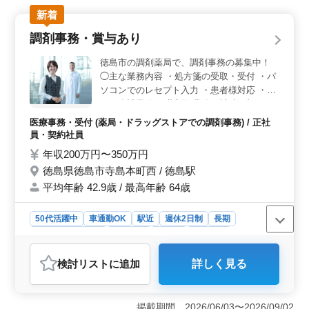
い業務に携わるため、これまで培ったスキルをフル活用
できます。医療秘書やクラークの経験がある方にもおす
新着
すめです。 ＜残業なしで働きやすい＞ この職場は
調剤事務・賞与あり
残業がなく、週休2日制を採用しているため、プライベー
トの時間を確保しやすいのが魅力です。家事や育児と両
徳島市の調剤薬局で、調剤事務の募集中！
立したい方にとって理想的な働き方ができます。ブラン
◯主な業務内容 ・処方箋の受取・受付 ・パ
クがある方でも安心して応募できる点もポイントで
ソコンでのレセプト入力 ・患者様対応 ・レ
す。 ＜通勤しやすい環境＞ マイカー通勤が可能な
ジ、会計業務 ・薬剤師業務の補助 ブランク
ため、公共交通機関に依存せず自分のペースで通勤でき
OK！お気軽にご応募ください！ ＊10年、20
ます。また、駅からのアクセスも良好で、通勤ストレス
医療事務・受付 (薬局・ドラッグストアでの調剤事務) / 正社
を軽減できます。50代のスタッフも活躍中の職場で、年
年勤務した場合永年勤続表彰 ＊有給取得率
員・契約社員
齢に関わらず長期的に安定して働ける点が魅力です。
約80％です。 ＊駅チカ シニア世代のベテラ
年収200万円〜350万円
ンスタッフも活躍中です。 アットホームで
徳島県徳島市寺島本町西 / 徳島駅
働きやすい職場です。
平均年齢 42.9歳 / 最高年齢 64歳
50代活躍中
車通勤OK
駅近
週休2日制
長期
残業なし・少なめ
女性歓迎
正社員
契約社員
医療事務・受付
検討リスト
に追加
詳しく見る
おすすめポイント
＜アットホームで働きやすい環境＞ 社員同士の仲が良
く、シニア世代も活躍中の職場です。10年、20年と長期
掲載期間 2026/06/03〜2026/09/02