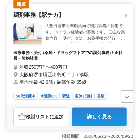
ライベート時間も充実させたい方におすすめです。
新着
＜経験が活かせる職場環境＞ 調剤事務に加え、診療報
調剤事務【駅チカ】
酬請求やレセプト業務など、これまでの医療事務経験を
存分に発揮できます。ブランクがある方でも歓迎される
大阪府堺市の調剤薬局で調剤事務の募集で
ため、安心して仕事に復帰できる環境です。 ＜安定
す。 ベテラン経験者の募集です。 ◯主な業
した待遇と長期雇用の安心感＞ 賞与があるため、日々
務内容 ・受付、会計、お薬手帳の発行 ・レ
の努力が報われやすい環境です。社会保険完備で、安定
セプト業務 ・調剤補助業務 ・医薬品の在庫
した給与体系と福利厚生が魅力。年収もスキル次第で幅
管理、発注 等 ブランクOK！お気軽にご応
広く設定されており、長期的に安心して働くことができ
医療事務・受付 (薬局・ドラッグストアでの調剤事務) / 正社
ます。
募ください！ マイカー通勤OK。 通勤スト
員・契約社員
レスも少なく、快適に働ける職場です！
年収250万円〜400万円
大阪府堺市堺区出島町二丁 / 湊駅
平均年齢 42.6歳 / 最高年齢 65歳
50代活躍中
車通勤OK
駅近
週休2日制
長期
残業なし・少なめ
女性歓迎
正社員
契約社員
医療事務・受付
検討リスト
に追加
詳しく見る
おすすめポイント
＜安定した勤務環境＞ 週休2日制で休日も充実してお
り、さらに残業がないためワークライフバランスを保ち
掲載期間 2026/06/23〜2026/09/22
やすい環境です。また、賞与や各種社会保険も完備され