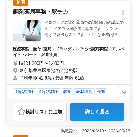
新着
調剤薬局事務・駅チカ
池袋エリアの調剤薬局での調剤事務の募集で
す！ ベテラン経験者の募集です。ブランク
明けで復帰もＯＫです。 ◯主な業務内容 ・
受付、アンケート回収 ・処方せん入力、会
計 ・レセコン（「ウィーメックス」を使
医療事務・受付 (薬局・ドラッグストアでの調剤事務) / アルバ
用）レセプト請求 ・その他椅子等の清掃 ・
イト・パート・派遣社員
調剤補助 ・その他庶務業務など シニア世代
時給1,200円〜1,400円
のベテランスタッフも活躍中です。 アット
東京都豊島区東池袋 / 池袋駅
ホームで働きやすい職場です。
平均年齢 42.9歳 / 最高年齢 61歳
50代活躍中
60代活躍中
駅近
週休2日制
長期
残業なし・少なめ
女性歓迎
派遣社員
アルバイト・パート
医療事務・受付
検討リスト
に追加
詳しく見る
おすすめポイント
＜働きやすさと通勤の利便性＞ 池袋駅から徒歩圏内の
ため、通勤が非常に便利です。電車通勤を希望する方に
掲載期間 2026/06/19〜2026/09/18
とって、駅チカの職場は大きな魅力です。また、勤務時