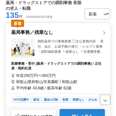
薬局・ドラッグストアでの調剤事務 長期
の求人・転職
135
件
2026年08月09日更新
新着
薬局事務／残業なし
調剤薬局での事務業務 ◯主な業務内容 ・受
付、会計、お薬手帳の発行 ・レセプト業務
・調剤補助業務 ＊残業なし ＊交通費実費支
給（上限なし） ＊完全週休2日制 薬局をと
もに支えるベテラン事務員さんを募集しま
医療事務・受付 (薬局・ドラッグストアでの調剤事務) / 正社
す。 診療報酬請求経験を活かしたい方、ぜ
員・契約社員
ひともご応募お待ちしております。
年収200万円〜350万円
和歌山県和歌山市美園町 / 和歌山駅
平均年齢 43.8歳 / 最高年齢 62歳
50代活躍中
駅近
週休2日制
長期
残業なし・少なめ
女性歓迎
正社員
契約社員
医療事務・受付
おすすめポイント