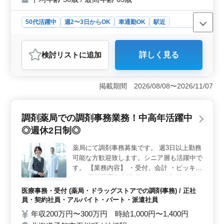
50代活躍中
週2〜3日からOK
車通勤OK
駅近
週休2日制
長期
女性歓迎
正社員
契約社員
派遣社員
アルバイト・パート
医療事務・受付
検討リスト
に追加
詳しく見る
おすすめポイント
【薬局での調剤事務業務】 中高年の方も活躍できる薬
局にて、調剤事務業務の募集です。受付やピッキングな
掲載期間 2026/08/08〜2026/11/07
どの業務を通じて、薬局運営に貢献しましょう。週3日以
上の勤務が可能な方を歓迎します。50代の方も大歓迎
で、経験を活かして新たな職場でのキャリアを積んでみ
調剤薬局での調剤事務業務！中高年活躍中
ませんか？ 【働きやすい環境での待遇】 車通勤可
◎週休2日制◎
で、大麻駅からもアクセスしやすい場所にあります。週
休2日制で、休日もしっかり確保されています。給与は時
薬局にて調剤事務募集です。 週3日以上勤務
給1,000円〜1,300円で、年収220万円〜300万円となって
可能な方歓迎致します。シニア層も活躍中で
います。通勤手当も支給されますので、通勤負担が軽減
されます。 【医療業界での活躍】 医療業界での経
す。 【業務内容】 ・受付、会計 ・ピッキン
験を活かし、薬局にて調剤事務業務に従事しましょう。
グ ・電子薬歴入力補助 ・OTC販売 等 患者
平均年齢50歳のチームで、中高年の方が多数活躍してい
さんから信頼され、親しまれる薬局を心がけ
医療事務・受付 (薬局・ドラッグストアでの調剤事務) / 正社
ます。禁煙の環境で快適に働けるため、安心して長く働
ています。 正社員及びアルバイト・パート
員・契約社員・アルバイト・パート・派遣社員
ける職場です。
の募集です。 今までの経験を活かして働け
年収200万円〜300万円 時給1,000円〜1,400円
る方を募集！皆様の応募お待ちしています！