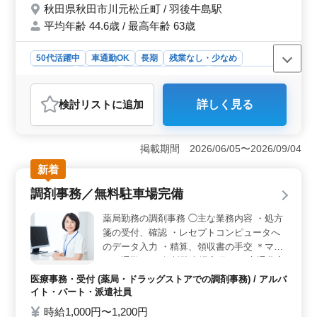
秋田県秋田市川元松丘町 / 羽後牛島駅
平均年齢 44.6歳 / 最高年齢 63歳
50代活躍中
車通勤OK
長期
残業なし・少なめ
女性歓迎
派遣社員
アルバイト・パート
医療事務・受付
おすすめポイント
検討リスト
に追加
詳しく見る
＜年間休日122日で働きやすい＞ 年間休日122日で土日
祝休みのため、予定を立てやすくプライベートも充実で
きます。年末年始休暇もあり、無理なくメリハリをつけ
掲載期間 2026/06/05〜2026/09/04
ながら長く勤務しやすい環境です。 ＜調剤事務経験
を活かせる＞ 受付・会計・検品・レセプト業務など幅
新着
広い業務を担当します。これまでの診療報酬請求経験を
調剤事務／無料駐車場完備
活用でき、ブランクがある方も経験を活かして活躍でき
る求人です。 ＜車通勤可能で安心待遇＞ 車通勤が
薬局勤務の調剤事務 ◯主な業務内容 ・処方
可能で通いやすく、交通費支給により通勤負担を抑えら
箋の受付、確認 ・レセプトコンピュータへ
れる環境です。賞与や社会保険など福利厚生も整ってお
のデータ入力 ・精算、領収書の手交 ＊マイ
り、安心して長く働ける環境です。
カー通勤OK（無料駐車場完備） ＊交通費実
費支給（上限なし） レセプトができる事務
医療事務・受付 (薬局・ドラッグストアでの調剤事務) / アルバ
員さんを募集します。 シニア世代が活躍し
イト・パート・派遣社員
ている薬局です。
時給1,000円〜1,200円