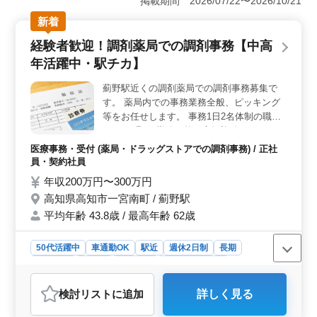
掲載期間 2026/07/22〜2026/10/21
るため、交通費の負担を気にすることなく働ける点も魅
力です。 ＜柔軟な勤務時間と働きやすい環境＞ 終
新着
業時間や日数の相談が可能なため、ライフスタイルに合
経験者歓迎！調剤薬局での調剤事務【中高
わせた働き方ができます。週3〜5日勤務で、家庭や他の
活動との両立がしやすく、特にブランクがある方でも安
年活躍中・駅チカ】
心して働ける環境です。 ＜安定した職場とサポート
体制＞ 経験がある方はもちろん、ブランクがあっても
薊野駅近くの調剤薬局での調剤事務募集で
ベテランスタッフが丁寧に指導してくれるため、どの業
す。 薬局内での事務業務全般、ピッキング
務も安心してスタートできます。医療業界での安定した
等をお任せします。 事務1日2名体制の職場
働き方を希望する方におすすめです。
です。 週5日勤務可能な方歓迎致します、お
気軽にご応募下さい。 ＊社会保険完備 ＊50
医療事務・受付 (薬局・ドラッグストアでの調剤事務) / 正社
代歓迎 ＊交通費全額支給
員・契約社員
年収200万円〜300万円
高知県高知市一宮南町 / 薊野駅
平均年齢 43.8歳 / 最高年齢 62歳
50代活躍中
車通勤OK
駅近
週休2日制
長期
女性歓迎
正社員
契約社員
医療事務・受付
おすすめポイント
検討リスト
に追加
詳しく見る
＜職場環境＞ 調剤薬局で勤務です。勤務は週5日で、勤