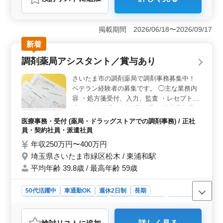
おすすめポイント
＜週休2日の調剤薬局での調剤事務業務募集＞ 神奈川県
横浜市中区山下町に位置する調剤薬局では、調剤事務の
掲載期間 2026/06/18〜2026/09/17
経験を活かしたスタッフを募集しています。週休2日制で
新着
ありながら、社会保障も完備されており、働きながら安
心して生活できます。 ＜業務内容＞ 受付、会計、
調剤薬局アシスタント／賞与あり
カルテ作成、電子カルテ入力、レセプト作成、診療補助
など、調剤事務に関連する業務を担当します。経験を活
さいたま市の調剤薬局で調剤事務募集中！
かして効率的に業務を遂行し、スムーズな医療サービス
ベテラン経験者の募集です。 ◯主な業務内
提供に貢献しましょう。 ＜応募をお待ちしています
容 ・処方箋受付、入力、監査 ・レセプト請
＞ 医療事務や調剤事務の経験がある方、また向上心を
求 ・帳票整理 ・消耗品管理 ・医薬品検品
持ち前向きに業務に取り組める方のご応募をお待ちして
シニア世代のベテランスタッフも活躍中で
います。50代の方も活躍中であり、これまでの経験を活
医療事務・受付 (薬局・ドラッグストアでの調剤事務) / 正社
す。 勤務時間についても相談可能です。ご
かして仕事に取り組める環境です。
員・契約社員・派遣社員
応募お待ちしています。
年収250万円〜400万円
埼玉県さいたま市緑区松木 / 東浦和駅
平均年齢 39.8歳 / 最高年齢 59歳
50代活躍中
車通勤OK
週休2日制
長期
残業なし・少なめ
女性歓迎
正社員
契約社員
派遣社員
医療事務・受付