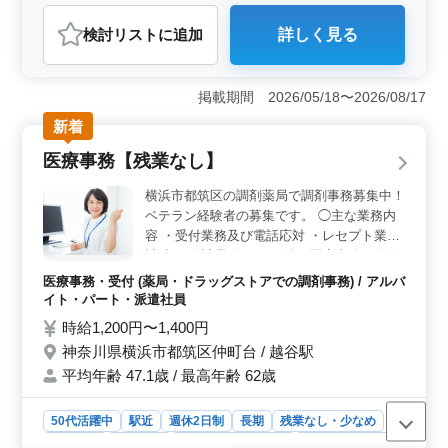
おすすめポイント
検討リスト
に追加
詳しく見る
＜勤務環境＞ 喜多見駅近くの調剤薬局での勤務。駅チ
カで通勤便利。週休2日制で仕事とプライベートのメリハ
リある働き方が可能です。 ＜業務内容＞ 受付業
掲載期間 2026/05/18〜2026/08/17
務、レセプト業務などをおまかせします。薬剤師の補助
も行い、幅広い業務で、経験が活かせます。 ＜待
新着
遇・福利厚生＞ 年収220万円〜300万円。 交通費支
医療事務【残業なし】
給、社会保険完備など、福利厚生面も充実しておりま
す。
横浜市都筑区の調剤薬局で調剤事務募集中！
ベテラン経験者の募集です。 ◯主な業務内
容 ・受付業務及び電話応対 ・レセプト業務
補助 ・会計業務 ・その他、医療事務に付随
する業務 シニア世代のベテランスタッフも
医療事務・受付 (薬局・ドラッグストアでの調剤事務) / アルバ
活躍中です。 アットホームで働きやすい職
イト・パート・派遣社員
場です。
時給1,200円〜1,400円
神奈川県横浜市都筑区仲町台 / 越谷駅
平均年齢 47.1歳 / 最高年齢 62歳
50代活躍中
駅近
週休2日制
長期
残業なし・少なめ
女性歓迎
派遣社員
アルバイト・パート
医療事務・受付