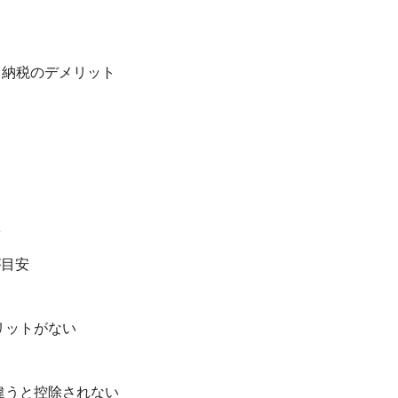
と納税のデメリット
安
が目安
リットがない
違うと控除されない