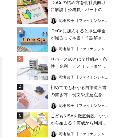
1
iDeCoの始め方を会社員向け
に解説｜公務員・パートの加
入条件も
岡地 綾子 【ファイナンシャル・プランナー】
2
iDeCoに加入すると厚生年金
が減るって本当！？誤解され
る理由や注意点を解説
岡地 綾子 【ファイナンシャル・プランナー】
3
リバース60とは？仕組み・条
件・金利・デメリットまでわ
かりやすく解説！
岡地 綾子 【ファイナンシャル・プランナー】
4
初めてでもわかる自筆遺言書
の書き方｜例文や注意点を総
まとめ！
岡地 綾子 【ファイナンシャル・プランナー】
5
こどもNISAを徹底解説！いつ
から始まる？何歳から利用で
きる？上限はいくら？
岡地 綾子 【ファイナンシャル・プランナー】