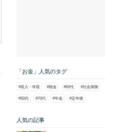
「お金」人気のタグ
#収入・年収
#税金
#60代
#社会保険
#50代
#70代
#年金
#定年後
人気の記事