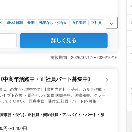
K
週休2日制
長期
残業なし・少なめ
女性歓迎
正社員
ト
医療事務・受付
詳しく見る
、週3日の勤務も可能なシフト制で、個々のライフスタイ
、残業が少ないことも大きな利点で、プライベートの時間
 職場では、男女比もほぼ均等であり、中高年の方々も多
掲載期間 2026/07/17〜2026/10/16
職員が働いている安心感がある職場です。 ＜通勤の利便
も支給されるため、通勤に関する負担が少なくなります。
《中高年活躍中・正社員パート募集中》
歳以上の方も活躍中です! 【業務内容】 ・受付、カルテ作成 ・
・レセプト点検 ・電子カルテ業務 医療事務、医療秘書、クラー
してください。 医療事務・受付(正社員・パート)を募集!
療事務・受付) / 正社員・契約社員・アルバイト・パート・派
00円〜1,400円