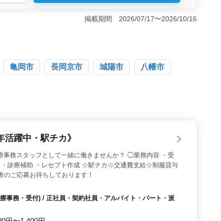
きます。また、職場は清潔で整備が行き届いており、心地
務スタイルの柔軟性＞ 週3日から勤務可能であり、正
掲載期間 2026/07/17〜2026/10/16
選択できます。また、車通勤が可能で、通勤の利便性も高
プライベートも充実させやすい環境です。 ＜中高年の
しており、同年代の方も多く働いています。経験を活かし
には特におすすめの職場です。
亀岡市
長岡京市
城陽市
八幡市
年活躍中・駅チカ》
療事務スタッフとして一緒に働きませんか？ ◯業務内容 ・受
計 ・診療補助 ・レセプト作成 ☆駅チカ☆交通費支給☆制服貸与
験者のご応募お待ちしております！
療事務・受付) / 正社員・契約社員・アルバイト・パート・派
00円〜1,400円