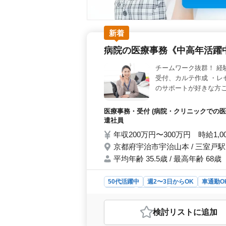
新着
病院の医療事務《中高年活躍
チームワーク抜群！ 経
受付、カルテ作成 ・レセ
のサポートが好きな方
医療事務・受付 (病院・クリニックでの医
遣社員
年収200万円〜300万円 時給1,0
京都府宇治市宇治山本 / 三室戸駅
平均年齢 35.5歳 / 最高年齢 68歳
50代活躍中
週2〜3日からOK
車通勤O
契約社員
派遣社員
アルバイト・パー
おすすめポイント
検討リスト
に追加
＜多様な雇用形態＞ この求人は正社