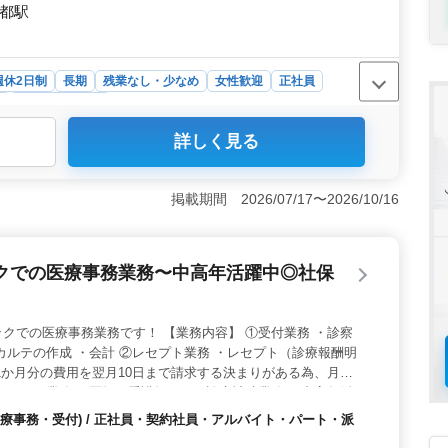
京都駅
週休2日制
長期
残業なし・少なめ
女性歓迎
正社員
ト
医療事務・受付
詳しく見る
て、受付業務、カルテの作成、レセコンの入力、会計業
理を行います。週3日から勤務が可能で、残業も少なめ。
い環境です。 ＜勤務形態の柔軟性＞ 様々な勤務形態が
掲載期間 2026/07/17〜2026/10/16
イト・パート、派遣社員として働くことが可能で、自分の
き方を選ぶことができます。週3日〜の勤務も可能なた
ます。 ＜中高年の活躍＞ 50歳以上の方も多く活躍し
クでの医療事務業務〜中高年活躍中◎社保
れまでの医療事務の経験を活かすことができます。
クでの医療事務業務です！ 【業務内容】 ①受付業務 ・診察
カルテの作成 ・会計 ②レセプト業務 ・レセプト（診療報酬明
1か月分の費用を翌月10日まで請求する決まりがある為、月
クラーク業務 ・医師・看護師などの診療補助業務 ＊中高年活
＊経験者優遇 中高年も活躍中の職場です！ 今までの経験を活か
療事務・受付) / 正社員・契約社員・アルバイト・パート・派
ださい。