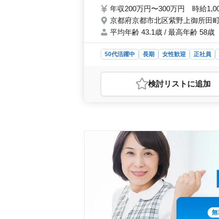
年収200万円〜300万円 時給1,0
京都府京都市北区紫野上御所田町 
平均年齢 43.1歳 / 最高年齢 58歳
50代活躍中
長期
女性歓迎
正社員
おすすめポイント
＜多様な雇用形態＞ 正社員から派遣
検討リスト
に追加
せた働き方が可能で、無理なく働け
医療事務やレセプト実務経験が5年以
力として働けます。 ＜福利厚生の
ます。また、実費での通勤手当支給も