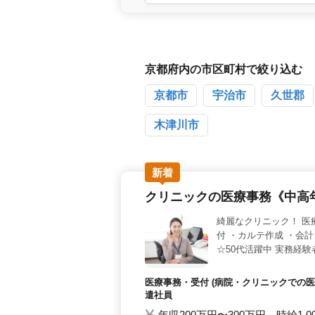
た環境で、快適に業務を行うことがで
よい空間での勤務が可能です。 ＜勤
社員からパートまで多様な雇用形態を
いです。週休2日制を採用しており、
活躍＞ ベテランシニアの方々が活躍
京都府内の市区町村で絞り込む
て働けるため、医療事務経験がある方
京都市
宇治市
久世郡
木津川市
新着
クリニックの医療事務《中高
綺麗なクリニック！ 医
付 ・カルテ作成 ・会
☆50代活躍中 実務経
医療事務・受付 (病院・クリニックでの医
遣社員
年収200万円〜300万円 時給1,0