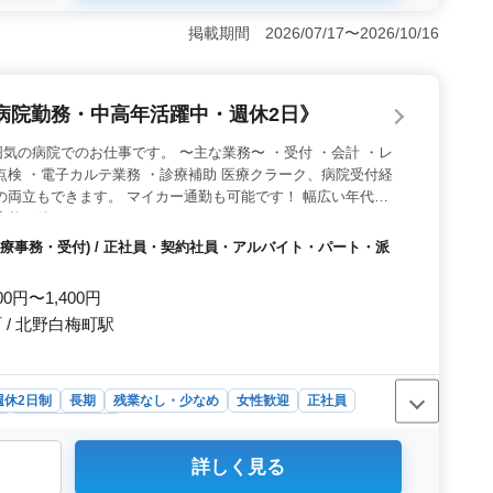
イルに合わせた働き方ができます。長期で働ける環境が用
職場です。 ＜経験者募集＞ 医療事務の経験が活かせる
掲載期間 2026/07/17〜2026/10/16
活躍中です。経験豊富な方には、受付やレセプト業務な
キルをフルに発揮できる環境が整っています。 ＜働きや
性が高いです。また、週休2日制で、年末年始などの長期
病院勤務・中高年活躍中・週休2日》
、仕事と私生活のバランスを保ちやすいです。
気の病院でのお仕事です。 〜主な業務〜 ・受付 ・会計 ・レ
点検 ・電子カルテ業務 ・診療補助 医療クラーク、病院受付経
の両立もできます。 マイカー通勤も可能です！ 幅広い年代の
応募お待ちしております。
療事務・受付) / 正社員・契約社員・アルバイト・パート・派
00円〜1,400円
/ 北野白梅町駅
週休2日制
長期
残業なし・少なめ
女性歓迎
正社員
ト
医療事務・受付
詳しく見る
するこの病院では、働くスタッフ間で温かく支え合う文化