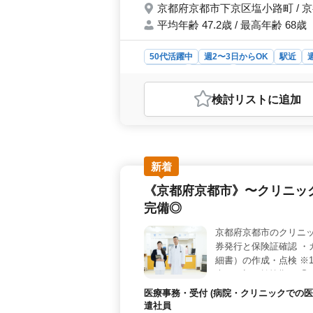
京都府京都市下京区塩小路町 / 
平均年齢 47.2歳 / 最高年齢 68歳
50代活躍中
週2〜3日からOK
駅近
契約社員
派遣社員
アルバイト・パー
おすすめポイント
検討リスト
に追加
＜仕事の内容と環境＞ 医療事務とし
務、レセプトの点検、電子カルテの管
仕事と私生活のバランスを保ちやす
選べます。正社員、契約社員、アルバ
ライフスタイルやニーズに合わせて働
新着
め、自分の時間を大切にしながら働け
《京都府京都市》〜クリニッ
ている職場です。年齢を気にせず、こ
完備◎
京都府京都市のクリニッ
券発行と保険証確認 ・
細書）の作成・点検 ※
末〜月初が繁忙期。 ③
躍中 ＊社会保険完備 
医療事務・受付 (病院・クリニックでの医
せる方、ぜひご応募く
遣社員