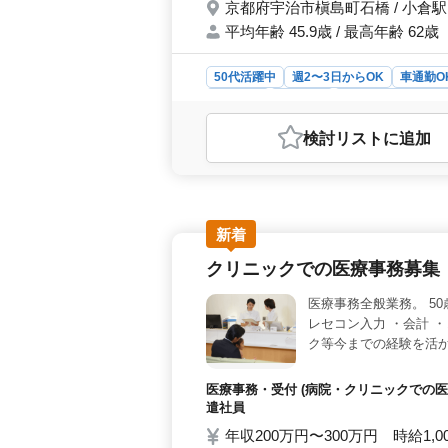
京都府宇治市槇島町石橋 / 小倉駅
平均年齢 45.9歳 / 最高年齢 62歳
50代活躍中
週2〜3日からOK
車通勤O
契約社員
派遣社員
アルバイト・パー
おすすめポイント
検討リスト
に追加
＜勤務条件の柔軟性＞ この職場では
ルに合わせた働き方が可能です。また
も大切にできます。 ＜職場環境＞
く活躍しています。幅広い年齢層の
性＞ 車通勤が可能であり、通勤手当
新着
クリニックでの医療事務募集
医療事務全般業務。 50
レセコン入力 ・会計 
ク等今までの経験を活か
医療事務・受付 (病院・クリニックでの医
遣社員
年収200万円〜300万円 時給1,0