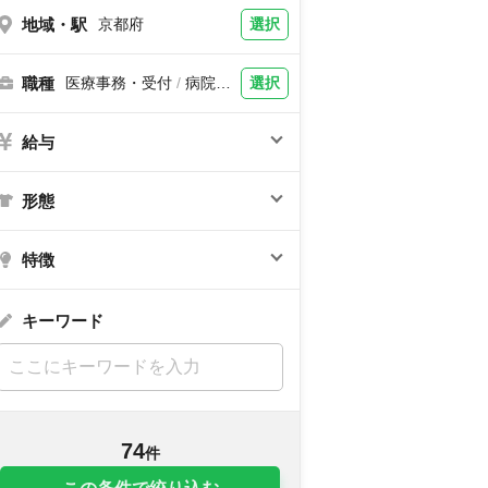
地域・駅
選択
京都府
職種
選択
医療事務・受付
/
病院事
務
給与
形態
特徴
キーワード
74
件