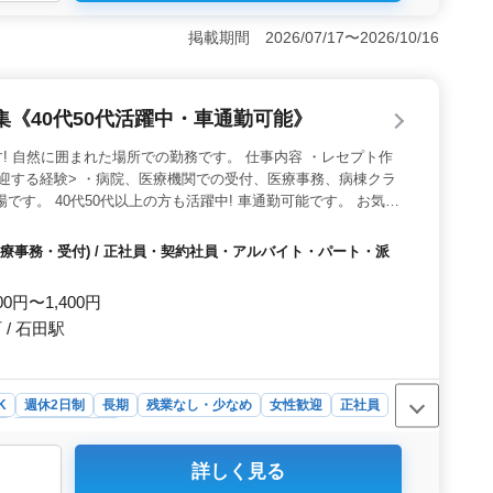
ムワークを重視し、それぞれの職員がお互いに学び合い、
＜勤務時間と休日＞ フルタイムからパートタイムまで幅
掲載期間 2026/07/17〜2026/10/16
タイルに合わせた働き方が可能です。週休2日制を採用し
っかりと休暇を取得できるので、仕事と私生活の両立がし
は北野白梅町駅から近く、アクセスが便利です。マイカー
《40代50代活躍中・車通勤可能》
力です。また、様々な年代の方が活躍中で、中高年のスタ
環境が整っています。
! 自然に囲まれた場所での勤務です。 仕事内容 ・レセプト作
<歓迎する経験> ・病院、医療機関での受付、医療事務、病棟クラ
です。 40代50代以上の方も活躍中! 車通勤可能です。 お気軽
い！
療事務・受付) / 正社員・契約社員・アルバイト・パート・派
00円〜1,400円
/ 石田駅
K
週休2日制
長期
残業なし・少なめ
女性歓迎
正社員
ト
医療事務・受付
詳しく見る
る病院で医療事務スタッフ募集です。職場は自然に囲まれ