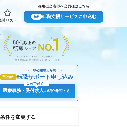
採用担当者様へ
会員様はこちら
転職支援サービスに申込む
無料
検討リスト
付
非公開求人多数!
転職サポート申し込み
完全無料
１分で完了！
医療事務・受付求人
の紹介希望の方
条件を変更する