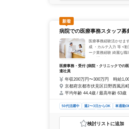
が根付いています。年齢関係なくチー
連携して仕事を進める環境です。 
広い勤務形態が選べ、個々のライフス
ており、年末年始や夏季休暇など、し
新着
やすいです。 ＜職場環境＞ 職場
病院での医療事務スタッフ募集
通勤も選択でき、通勤のしやすさが魅
ッフも多く、年齢を問わず働きやすい
医療事務経験活かせます
成 ・カルテ入力 等 
ーク業務経験 綺麗な職場
にお問い合わせくださ
医療事務・受付 (病院・クリニックでの医
遣社員
年収200万円〜300万円 時給1,0
京都府京都市伏見区日野西風呂町 
平均年齢 44.4歳 / 最高年齢 63歳
50代活躍中
週2〜3日からOK
車通勤O
契約社員
派遣社員
アルバイト・パー
おすすめポイント
検討リスト
に追加
＜職場環境＞ 京都市伏見区に位置す