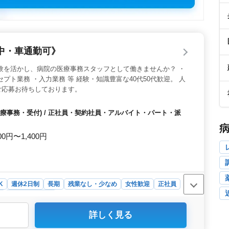
中・車通勤可》
験を活かし、病院の医療事務スタッフとして働きませんか？ ・
プト業務 ・入力業務 等 経験・知識豊富な40代50代歓迎。 人
ご応募お待ちしております。
療事務・受付) / 正社員・契約社員・アルバイト・パート・派
00円〜1,400円
K
週休2日制
長期
残業なし・少なめ
女性歓迎
正社員
ト
医療事務・受付
詳しく見る
員からパートまで、様々な雇用形態を選べます。週3日か