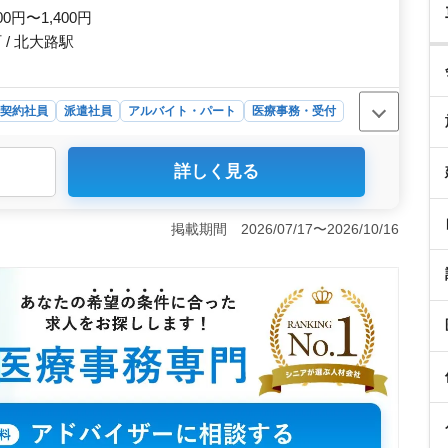
00円〜1,400円
/ 北大路駅
契約社員
派遣社員
アルバイト・パート
医療事務・受付
社員まで多様な雇用形態を提供し、ライフスタイルに合わ
詳しく見る
、長期的安定な勤務につながります。 ＜経験者募集＞
上ある方を募集するため、これまでの経験を活かして即戦
充実＞ 社会保険完備で、長期で安心して働くことができ
掲載期間 2026/07/17〜2026/10/16
あり、福利厚生面も充実しております。