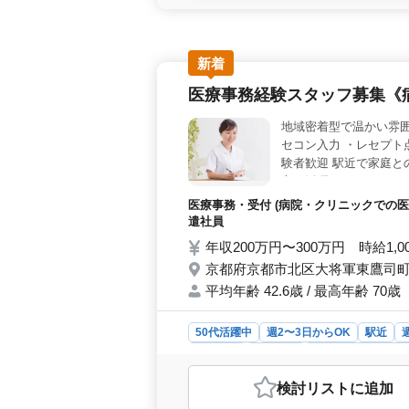
らの勤務も可能で、自分のライフスタ
意されており、無理なく続けられる
職場であり、シニア世代のスタッフが
ど、幅広い業務をお任せします。ス
新着
すい＞ 車通勤が可能で、通勤の利便
医療事務経験スタッフ募集《
休暇もしっかりと確保されているため
地域密着型で温かい雰囲
セコン入力 ・レセプト
験者歓迎 駅近で家庭と
方が活躍しています。 
医療事務・受付 (病院・クリニックでの医
遣社員
年収200万円〜300万円 時給1,0
京都府京都市北区大将軍東鷹司町 
平均年齢 42.6歳 / 最高年齢 70歳
50代活躍中
週2〜3日からOK
駅近
契約社員
派遣社員
アルバイト・パー
おすすめポイント
検討リスト
に追加
＜職場の雰囲気＞ 京都市北区に位置