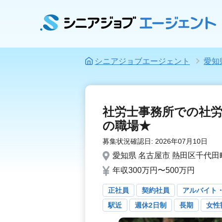
シニアジョブエージェント
愛知
社労士事務所での社
の職場★
募集状況確認日:
2026年07月10日
愛知県
名古屋市
熱田区千代田町
年収300万円〜500万円
正社員
契約社員
アルバイト
駅近
週休2日制
長期
女性