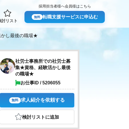
採用担当者様へ
会員様はこちら
転職支援サービスに申込む
無料
検討リスト
活かし最後の職場★
社労士事務所での社労士募
集★資格、経験活かし最後
の職場★
お仕事ID / 5206055
求人紹介を依頼する
無料
検討リスト
に追加