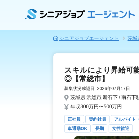
シニアジョブエージェント
茨城
スキルにより昇給可
◎【常総市】
募集状況確認日:
2026年07月17日
茨城県
常総市
新石下 / 南石下
年収300万円〜500万円
正社員
契約社員
アルバイト
車通勤OK
長期
女性歓迎