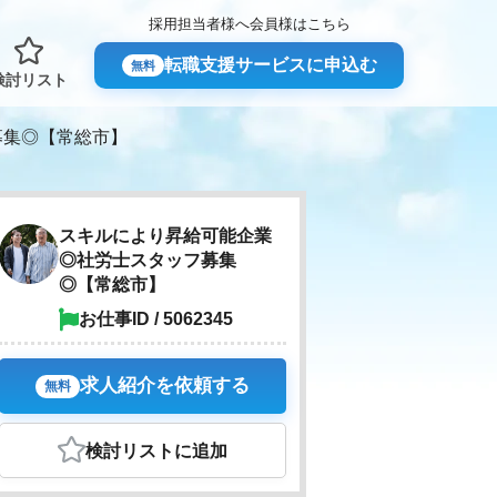
採用担当者様へ
会員様はこちら
転職支援サービスに申込む
無料
検討リスト
募集◎【常総市】
スキルにより昇給可能企業
◎社労士スタッフ募集
◎【常総市】
お仕事ID / 5062345
求人紹介を依頼する
無料
検討リスト
に追加