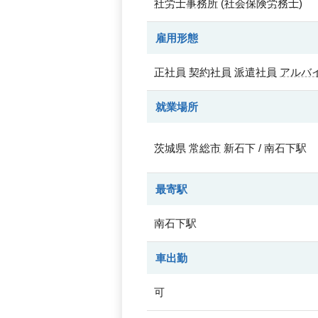
社労士事務所
(
社会保険労務士
)
雇用形態
正社員
契約社員
派遣社員
アルバ
就業場所
茨城県
常総市
新石下 / 南石下駅
最寄駅
南石下駅
車出勤
可