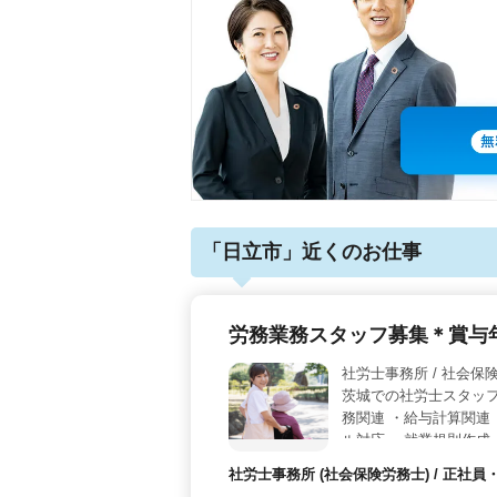
「日立市」近くのお仕事
労務業務スタッフ募集＊賞与
社労士事務所 / 
茨城での社労士スタッフ
務関連 ・給与計算関連
ル対応 ・就業規則作成
おります！
社労士事務所 (社会保険労務士) / 正