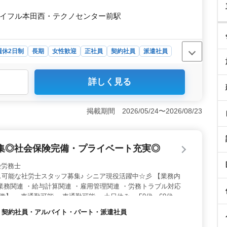
ジョイフル本田西・テクノセンター前駅
週休2日制
長期
女性歓迎
正社員
契約社員
派遣社員
詳しく見る
験を積むことが出来るので、社労士業務スキルを向上させ
助成金業務など、多岐にわたる業務に携わり、成長の機会
年2回支給で、マイカー通勤可能、社会保険完備などの
掲載期間 2026/05/24〜2026/08/23
る給与体系と柔軟な通勤手段で、働きやすい環境を提供し
日制や長期勤務、女性・50代・60代の活躍も歓迎してい
躍できる職場環境が整っています。成長意欲ある方を歓迎
集◎社会保険完備・プライベート充実◎
社会保険労務士
可能な社労士スタッフ募集♪ シニア現役活躍中☆彡 【業務内
業務関連 ・給与計算関連 ・雇用管理関連 ・労務トラブル対応
徴】 ・車通勤可能 ・車通勤可能 ・土日休み ・50代、60代現
経験を生かして一緒に成長しませんか？ 皆様のご応募お待ちし
社員・契約社員・アルバイト・パート・派遣社員