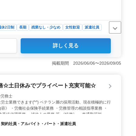
週休2日制
長期
残業なし・少なめ
女性歓迎
派遣社員
詳しく見る
イベートを重視したい方に最適です。土日祝休みで、残業
りやすい環境が整っています。 ＜経験を活かせる業務内
掲載期間 2026/06/06〜2026/09/05
加えて、ベテランの社労士と共に働けるため、経験者がさ
しやすい環境と高時給＞ 車通勤が可能で通勤
務☆土日休みでプライベート充実可能☆
されます。また、時給は1,200円～1,800円と高水準
る点が魅力です。シニア世代の方にも適した求人です。
社会保険労務士
労士業務できます(^^) ベテラン層の採用活動、現在積極的に行
内容》 ・労働社会保険手続業務 ・労務管理の相談指導業務 ・
決手続代理業務 ・補佐人の業務 等 《特徴》 ・車通勤可能 ・社
 今までの経験を後輩に継承しませんか？ 皆様のご応募お待ち
社員・契約社員・アルバイト・パート・派遣社員