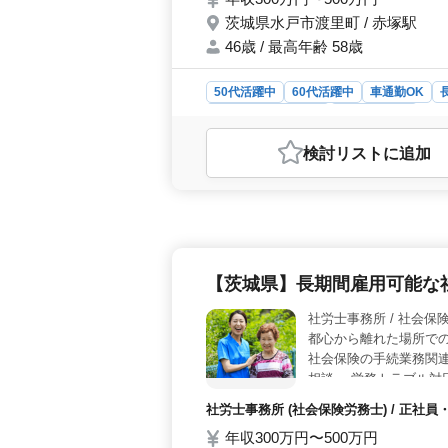
茨城県水戸市渡里町 / 赤塚駅
46歳 / 最高年齢 58歳
50代活躍中
60代活躍中
車通勤OK
アルバイト・パート
社労士事務所
おすすめポイント
検討リスト
に追加
＜やりがい＞ 社労士事務所経験者に
関係を築くことで、仕事へのやりがい
わたる業務を通じて、専門知識を最
＜働きやすさ＞ 土日休みや車通勤可
はワークライフバランスを実現しやす
きやすい環境で、仕事に集中できま
【茨城県】長期間雇用可能な
り、経験豊富な社労士としてキャリア
っており、定期的なスキルアップが期
社労士事務所 / 
が見込めます。
都心から離れた場所での
社会保険の手続業務関連
相談 ・労務トラブル対
・週休2日制 社会保険
社労士事務所 (社会保険労務士) / 正
年収300万円〜500万円