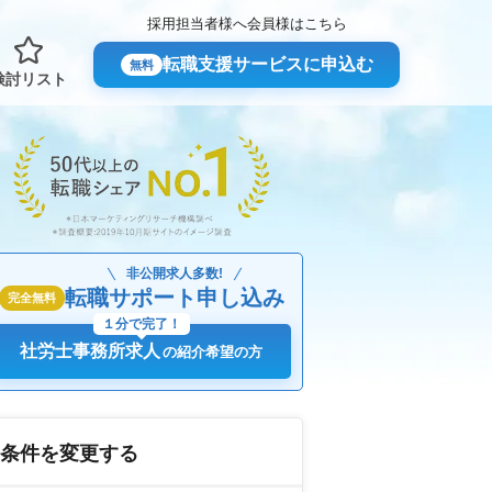
採用担当者様へ
会員様はこちら
転職支援サービスに申込む
無料
検討リスト
非公開求人多数!
転職サポート申し込み
完全無料
１分で完了！
社労士事務所求人
の紹介希望の方
条件を変更する