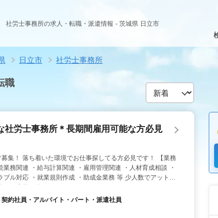
社労士事務所の求人・転職・派遣情報 - 茨城県 日立市
県
日立市
社労士事務所
転職
な社労士事務所＊長期間雇用可能な方必見
募集！ 落ち着いた環境でお仕事探してる方必見です！ 【業務
続業務関連 ・給与計算関連 ・雇用管理関連 ・人材育成相談 ・
ラブル対応 ・就業規則作成 ・助成金業務 等 少人数でアットホ
様のご応募お待ちしております！
社員・契約社員・アルバイト・パート・派遣社員