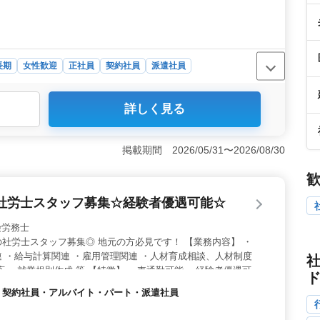
長期
女性歓迎
正社員
契約社員
派遣社員
詳しく見る
とって、クライアントの労務トラブル解決に携わり、信頼
を実感できます。雇用管理や就業規則の作成など、多岐に
大限に発揮し、企業や個人の課題解決に貢献できます。
掲載期間 2026/05/31〜2026/08/30
など、労働環境が整備されています。これにより、従業員
く、プライベートな時間も充実させることができます。働
す。 ＜キャリアアップ＞ シニアスタッフの活躍例があ
社労士スタッフ募集☆経験者優遇可能☆
を築くことが可能です。研修制度や柔軟な働き方支援が整
待できます。経験を活かしながらも、新たなスキルの獲得
社会保険労務士
社労士スタッフ募集◎ 地元の方必見です！ 【業務内容】 ・
 ・給与計算関連 ・雇用管理関連 ・人材育成相談、人材制度
応 ・就業規則作成 等 【特徴】 ・車通勤可能 ・経験者優遇可能
完備の充実した企業です★ 皆様のご応募お待ちしています★☆
社員・契約社員・アルバイト・パート・派遣社員