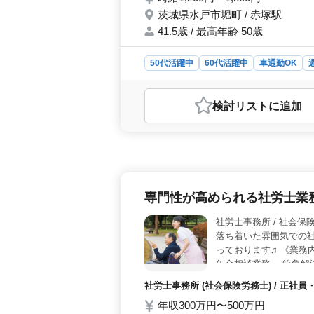
茨城県水戸市堀町 / 赤塚駅
41.5歳 / 最高年齢 50歳
50代活躍中
60代活躍中
車通勤OK
アルバイト・パート
社労士事務所
おすすめポイント
検討リスト
に追加
＜柔軟な勤務形態＞ 本求人は週3～5日の勤務が可能で、就業時間も1日5時間程度と短いた
め、家庭との両立を図りたい方やプラ
も一切ないため、規則的な生活を送
容＞ 社労士事務所での実務経験を活かせる業務が中心で、給与計算や社会保険関連の書類作成
など、スキルを存分に発揮できます。
らに成長できる環境が整っています。 ＜通勤
専門性が高められる社労士業
手当も支給されるため、通勤の負担が軽減
で、働いた分しっかりと収入を得られ
社労士事務所 / 
落ち着いた雰囲気での社
っております♫ 《業務
年金相談業務 ・紛争解
会保険完備 ・土日休み
社労士事務所 (社会保険労務士) / 正
しております★☆
年収300万円〜500万円