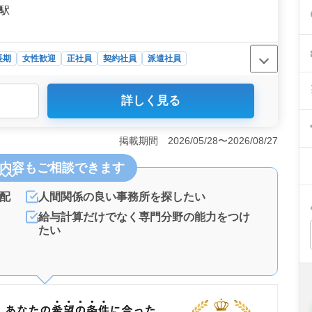
賀駅
長期
女性歓迎
正社員
契約社員
派遣社員
詳しく見る
城の社労士事務所が、ライフ・ワークバランスを大切にす
雇用可能な方にぴったりの環境で、地元でのお仕事をお探
ホームで安心の事務所＞ 業務内容は社会保険の手続業
掲載期間 2026/05/28〜2026/08/27
談、労務トラブル対応、就業規則作成、助成金業務など幅
内容
もご相談できます
でアットホームな雰囲気でお仕事ができます。 ＜福利厚
500万円まで幅広く、通勤手当は実費支給です。社会保険
。週5日の勤務で土日祝休み、年末年始や有給休暇も取得
配
人間関係の良い事務所を探したい
給与計算だけでなく専門分野の能力をつけ
たい