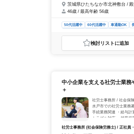
茨城県ひたちなか市北神敷台 / 
46歳 / 最高年齢 56歳
50代活躍中
60代活躍中
車通勤OK
アルバイト・パート
社労士事務所
おすすめポイント
検討リスト
に追加
＜地元での安定勤務＞ 茨城県ひたち
用を募集しています。都心から離れた
域への貢献を重視し、安定感のある
ています。社会保険や給与計算、雇用
対応、就業規則の作成など、多岐にわ
働きやすい環境が整っています。 
中小企業を支える社労士業務
は年収300万円〜500万円で、通勤
っており、働きながら安心して生活で
＋
社労士事務所 / 
水戸市での社労士業務募
手続業務関連 ・給与計
トラブル対応 ・就業規則
・車通勤可能 ブランク
社労士事務所 (社会保険労務士) / 正