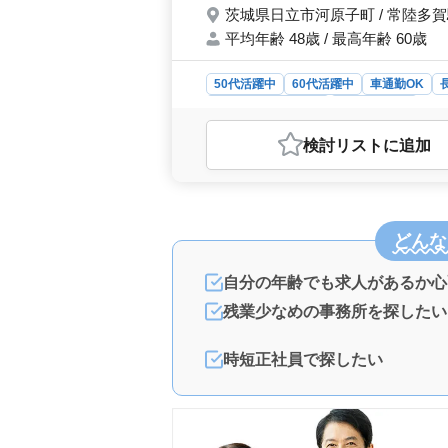
茨城県日立市河原子町 / 常陸多
平均年齢 48歳 / 最高年齢 60歳
50代活躍中
60代活躍中
車通勤OK
アルバイト・パート
社労士事務所
おすすめポイント
検討リスト
に追加
＜ワークライフバランスを重視＞ 茨
るスタッフを募集しています。長期間
しの方におすすめです。 ＜アット
務、給与計算、雇用管理、人材育成相
どんな
広い領域に対応しています。少人数
生と待遇＞ 給与は年収300万円から
完備といった福利厚生も整っています
自分の年齢でも求人があるか心
可能です。
残業少なめの事務所を探したい
時短正社員で探したい