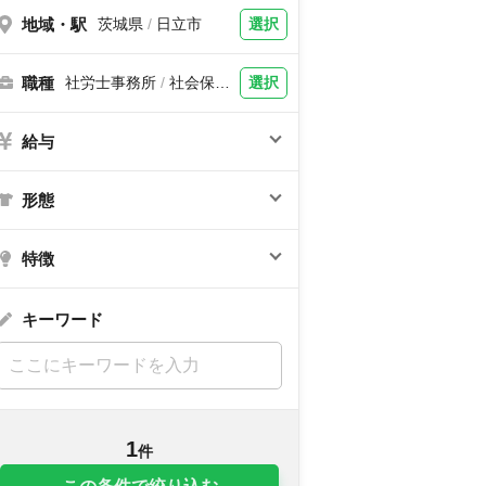
地域・駅
選択
茨城県
/
日立市
職種
選択
社労士事務所
/
社会保険
労務士、社労士補助
給与
形態
特徴
キーワード
1
件