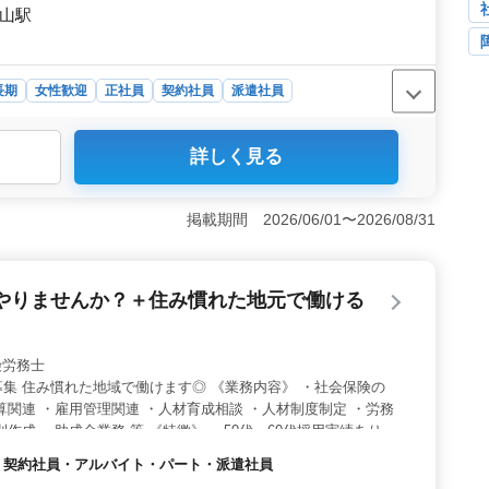
殿山駅
長期
女性歓迎
正社員
契約社員
派遣社員
詳しく見る
なか市北神敷台の殿山駅周辺で、社労士スタッフの長期雇
地で、地元の方々にとって理想的な働き方が可能です。地
職場でのお仕事です。 ＜経験者歓迎＞ 経験者を優遇し
掲載期間 2026/06/01〜2026/08/31
管理などの幅広い業務に携わりつつ、人材育成やトラブル
たるスキルを発揮できます。車通勤可能で、週休2日制の
＜充実の福利厚生＞ 社会保険完備の充実企業です。給与
やりませんか？＋住み慣れた地元で働ける
手当も実費支給しています。社会保険完備等の福利厚生が整
きる環境が整っています。
社会保険労務士
集 住み慣れた地域で働けます◎ 《業務内容》 ・社会保険の
算関連 ・雇用管理関連 ・人材育成相談 ・人材制度制定 ・労務
作成 ・助成金業務 等 《特徴》 ・50代、60代採用実績あり
があっても対応可能です◎ 皆様のご応募お待ちしております☆
社員・契約社員・アルバイト・パート・派遣社員