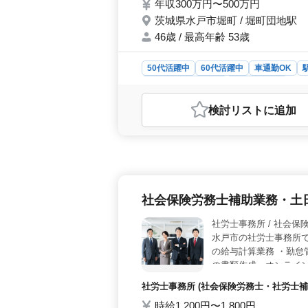
年収300万円〜500万円
茨城県水戸市堀町 / 堀町団地駅
46歳 / 最高年齢 53歳
50代活躍中
60代活躍中
車通勤OK
アルバイト・パート
社労士事務所
おすすめポイント
検討リスト
に追加
＜中小企業支援・地域密着＞ 中小企
地域社会に密着し、企業の発展に寄与
ャリアを築けます。 ＜多彩な業務経
や60代の経験者も活躍中です。車通
す。様々な業務に携わりながら、ス
住み慣れた地元での働き方＞ 水戸市
社会保険労務士補助業務・土
元でのコミュニティを大切にできる。
お気軽にご応募ください。
社労士事務所 
水戸市の社労士事務所で
の給与計算業務 ・勤怠
の書類作成、オンライン
通勤可 シニア世代のベ
社労士事務所 (社会保険労務士・社労士補
スキルを発揮して頂け
時給1,200円〜1,800円