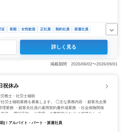
駅近
長期
女性歓迎
正社員
契約社員
派遣社員
詳しく見る
業を支えながら、地元水戸市堀町での働き方が可能です。
するやりがいを感じながら、住み慣れた地元で充実したキ
験・採用実績＞ 社労士業務全般に携わりながら、50代
掲載期間 2026/06/02〜2026/09/01
勤が可能で、ブランクのある方も丁寧にサポートしていま
キルを高め、安定した職場で長く働くチャンスです。 ＜
堀町での勤務で、仕事と生活のバランスを保ちながら、地
日祝休み
通勤ストレスなしで、安心して働けます。興味がある方は
/ 社会保険労務士・社労士補助
社労士補助業務を募集します。 ◯主な業務内容 ・顧客先企業
管理業務 ・顧客先社員の雇用契約書作成業務 ・社会保険関係
申請 ・電話応対 ・公官庁への書類提出など ※残業なし ※車
テラン社労士も活躍中の事務所です。 今まで培ってきた経験・
助) / アルバイト・パート・派遣社員
る方、ぜひご応募ください！