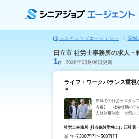
シニアジョブエージェント
茨城
日立市 社労士事務所の求人・
1
2026年08月06日更新
件
ライフ・ワークバランス重視
＊
茨城での社労士スタッフ
内容】 ・社会保険の手
人材制度制定 ・労務ト
ームな事務所です！ 皆
社労士事務所 (社会保険労務士) / 正
年収300万円〜500万円