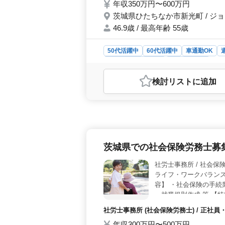
年収350万円〜600万円
茨城県ひたちなか市新光町 / 
46.9歳 / 最高年齢 55歳
50代活躍中
60代活躍中
車通勤OK
アルバイト・パート
社労士事務所
おすすめポイント
検討リスト
に追加
＜スキル向上＞ 労務業務の幅広い経
ることのできる職場です。給与計算や
が豊富です。 ＜福利厚生＞ 賞与は
福利厚生が整っています。安定感のあ
ます。 ＜働きやすい環境＞ 週休2
ます。柔軟な働き方や多様な人材が活
茨城県での社会保険労務士募
します。
社労士事務所 / 
ライフ・ワークバランス
容】 ・社会保険の手続
・就業規則作成 等 【特
役活躍中 今までの実務
社労士事務所 (社会保険労務士) / 正
ております★
年収300万円〜500万円