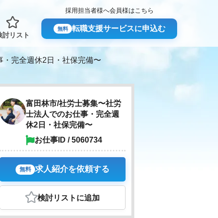
採用担当者様へ
会員様はこちら
転職支援サービスに申込む
無料
検討リスト
事・完全週休2日・社保完備〜
富田林市/社労士募集〜社労
士法人でのお仕事・完全週
休2日・社保完備〜
お仕事ID / 5060734
求人紹介を依頼する
無料
検討リスト
に追加