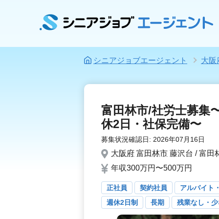
シニアジョブエージェント
大阪
富田林市/社労士募集
休2日・社保完備〜
募集状況確認日:
2026年07月16日
大阪府
富田林市
藤沢台 / 富田
年収300万円〜500万円
正社員
契約社員
アルバイト
週休2日制
長期
残業なし・少