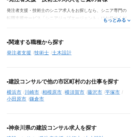
発注者支援・技術士のシニア求人をお探しなら、シニア専門の
転職支援サービス「シニアジョブエージェント」にお任せくだ
もっとみる
さい。50代・60代はもちろん、70代以上の方の転職支援実績も
豊富な私たちが、あなたの経験とスキルを活かせるお仕事探し
を徹底的にサポートします。この求人を含む
33,686
件（2026年
関連する職種から探す
8月9日現在）のシニア向け求人を保有しており、その多くが当
発注者支援
技術士
土木設計
サービスだけの非公開求人です。
ご利用の流れ
気になる求人がございましたら、まずは「求人紹介を依頼す
建設コンサルで他の市区町村のお仕事を探す
る」ボタンからご登録ください。シニア専門のキャリアアドバ
イザーが、これまでのご経歴やご希望を丁寧にヒアリングし、
横浜市
川崎市
相模原市
横須賀市
藤沢市
平塚市
職務経歴書の作成から面接対策、企業との条件交渉まで、転職
小田原市
鎌倉市
活動の全プロセスを無料でサポートいたします。
求人検索について
シニアジョブエージェントでは、豊富な求人情報の中から、あ
神奈川県の建設コンサル求人を探す
なたの希望に合ったお仕事を簡単に見つけられます。雇用形態