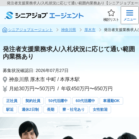
発注者支援業務求人/入札状況に応じて通い範囲内業務あり【シニアジョブエー
メニュー
検討リスト
シニアジョブエージェント
神奈川県
厚木市
発注者支援業務求人
発注者支援業務求人/入札状況に応じて通い範囲
内業務あり
募集状況確認日:
2026年07月27日
神奈川県
厚木市
中町 / 本厚木駅
月給30万円〜50万円
/
年収450万円〜650万円
正社員
契約社員
50代活躍中
60代活躍中
車通勤OK
駅近
週休2日制
長期
寮・社宅あり
女性歓迎