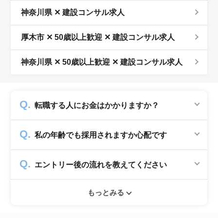
神奈川県 ✕ 建設コンサル求人
厚木市 ✕ 50歳以上歓迎 ✕ 建設コンサル求人
神奈川県 ✕ 50歳以上歓迎 ✕ 建設コンサル求人
転職する人にお金はかかりますか？
かかりません。求人企業から費用を頂いて運営
私の年齢でも採用されますか心配です
していますので、転職希望者の方からは費用は
一切発生致しません。
シニアジョブでは50歳以上の方を採用する企
エントリー後の流れを教えてください
業のみ掲載をしています。60代・70代以上の
就職実績も多数ありますので年齢に気負いせず
エントリー後はお電話にてキャリアアドバイザ
ぜひ紹介依頼へ進んでください。
もっとみる
ーとヒアリングのお時間を頂きます。その後希
望条件沿った求人をご案内させて頂きます。面