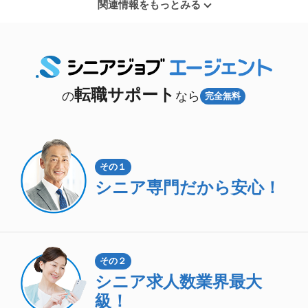
関連情報をもっとみる
転職サポート
の
なら
完全無料
その１
シニア専門
だから安心！
その２
シニア求人数
業界最大
級！