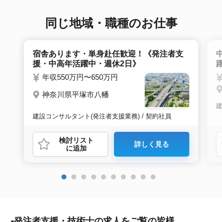
接調整や入社時の条件交渉など最後まで入社の
サポートをいたします。
同じ地域・職種のお仕事
宿舎あります・単身赴任歓迎！《発注者支
援・中高年活躍中・週休2日》
年収550万円〜650万円
神奈川県平塚市八幡
建
建設コンサルタント(発注者支援業務) / 契約社員
検討リスト
詳しく見る
に追加
発注者支援・技術士の求人をご覧の皆様