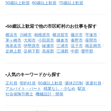
50歳以上歓迎
60歳以上歓迎
70歳以上歓迎
50歳以上歓迎で他の市区町村のお仕事を探す
横浜市
川崎市
相模原市
横須賀市
藤沢市
平塚市
茅ヶ崎市
大和市
小田原市
鎌倉市
秦野市
座間市
海老名市
伊勢原市
綾瀬市
三浦市
逗子市
南足柄市
足柄上郡
足柄下郡
高座郡
三浦郡
中郡
愛甲郡
人気のキーワードから探す
正社員
契約社員
60歳以上歓迎
週休2日制
派遣社員
アルバイト・パート
残業なし・少なめ
駅近
社会保険労務士
機械設計・開発