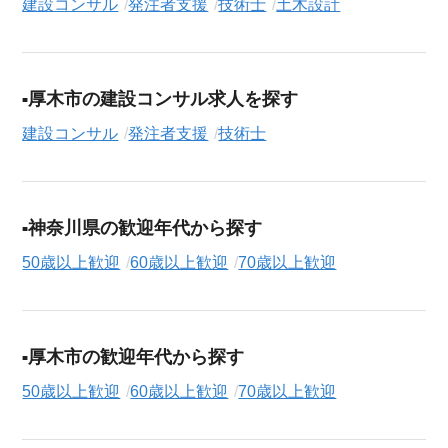
建設コンサル
発注者支援
技術士
土木設計
（
正社員
、
契約社員
、
アルバイト・パート
）や、勤務地、年
収・時給・日給、さらに
週休2日制
、
駅近
、
寮・社宅あり
といっ
たこだわり条件での絞り込み検索も可能です。
この発注者支援・技術士の求人にご興味をお持ちの方はもちろ
厚木市の建設コンサル求人を探す
ん、「まずは相談から始めたい」という方も、ぜひお気軽に
転
建設コンサル
発注者支援
技術士
職支援サービス（無料）
にお申し込みください。
神奈川県の歓迎年代から探す
50歳以上歓迎
60歳以上歓迎
70歳以上歓迎
厚木市の歓迎年代から探す
50歳以上歓迎
60歳以上歓迎
70歳以上歓迎