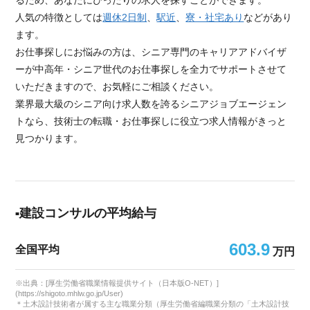
るため、あなたにぴったりの求人を探すことができます。
人気の特徴としては
週休2日制
、
駅近
、
寮・社宅あり
などがあり
ます。
お仕事探しにお悩みの方は、シニア専門のキャリアアドバイザ
ーが中高年・シニア世代のお仕事探しを全力でサポートさせて
いただきますので、お気軽にご相談ください。
業界最大級のシニア向け求人数を誇るシニアジョブエージェン
トなら、技術士の転職・お仕事探しに役立つ求人情報がきっと
見つかります。
建設コンサルの平均給与
603.9
全国平均
万円
※出典：[厚生労働省職業情報提供サイト（日本版O-NET）]
(https://shigoto.mhlw.go.jp/User)
＊土木設計技術者が属する主な職業分類（厚生労働省編職業分類の「土木設計技