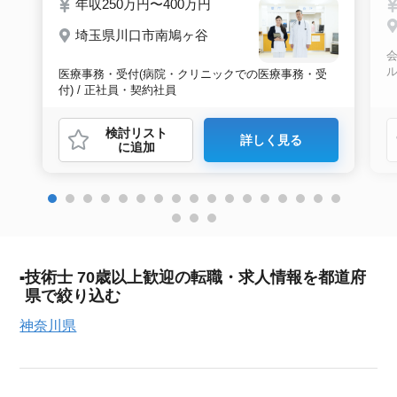
年収250万円〜400万円
埼玉県川口市南鳩ヶ谷
会
医療事務・受付(病院・クリニックでの医療事務・受
付) / 正社員・契約社員
検討リスト
詳しく見る
に追加
技術士 70歳以上歓迎の転職・求人情報を都道府
県で絞り込む
神奈川県