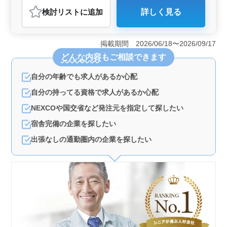
おすすめポイント
検討リスト
に追加
詳しく見る
＜働く環境＞ 神奈川県横浜市南区南太田に拠点を置く
建設コンサルティング企業では、1級土木施工管理技術者
の方々を急募しています。中高年からシニア世代の方々
掲載期間 2026/06/18〜2026/09/17
が積極的に採用されており、技術の経験を活かした仕事
どんな内容
もご相談できます
が可能です。交通費は全額支給されており、通勤も快適
です。 ＜キャリアチャンス＞ 建設コンサルや土木
自分の年齢でも求人があるか心配
施工管理の実務経験が3年以上ある方々にとって、キャリ
アアップのチャンスが豊富です。CAD操作やPCスキルを
自分の持ってる資格で求人があるか心配
活かして、道路や橋梁設計に関わるコンサルティング業
務に携わることができます。また、60代から70代までの
NEXCOや国交省など発注元を指定して探したい
方々も歓迎されています。 ＜報酬＆福利厚生＞ 年
宿舎完備の企業を探したい
収360万円〜650万円と、通勤手当の全額支給などの福利
厚生が整っています。週休2日制で土日祝が休みとなって
出張なしの通勤圏内の企業を探したい
おり、仕事とプライベートのバランスを大切にできま
す。時間外勤務も月平均20時間と比較的少なく、充実し
た労働環境が整っています。