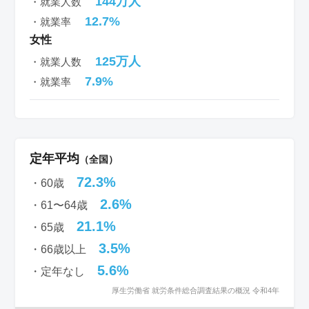
144万人
・就業人数
12.7%
・就業率
女性
125万人
・就業人数
7.9%
・就業率
定年平均
（全国）
72.3%
・60歳
2.6%
・61〜64歳
21.1%
・65歳
3.5%
・66歳以上
5.6%
・定年なし
厚生労働省 就労条件総合調査結果の概況 令和4年