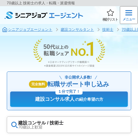
70歳以上 技術士の求人・転職・派遣情報
メニュー
検討リスト
シニアジョブエージェント
建設コンサルタント
技術士
70歳以上
非公開求人多数!
転職サポート申し込み
完全無料
１分で完了！
建設コンサル求人
の紹介希望の方
建設コンサル / 技術士
70歳以上歓迎