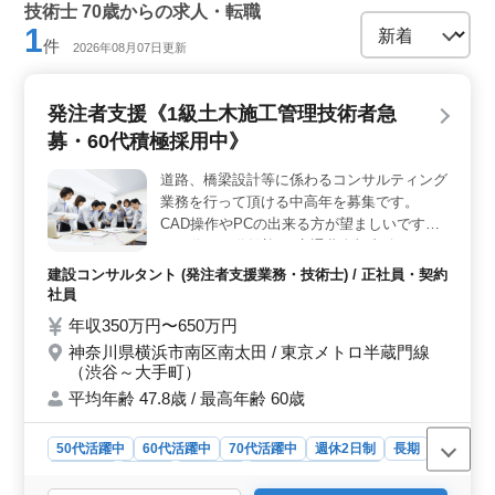
技術士 70歳からの求人・転職
1
件
2026年08月07日更新
発注者支援《1級土木施工管理技術者急
募・60代積極採用中》
道路、橋梁設計等に係わるコンサルティング
業務を行って頂ける中高年を募集です。
CAD操作やPCの出来る方が望ましいです。
＊60代〜70代歓迎 ＊交通費全額支給
建設コンサルタント (発注者支援業務・技術士) / 正社員・契約
社員
年収350万円〜650万円
神奈川県横浜市南区南太田 / 東京メトロ半蔵門線
（渋谷～大手町）
平均年齢 47.8歳 / 最高年齢 60歳
50代活躍中
60代活躍中
70代活躍中
週休2日制
長期
男性歓迎
正社員
契約社員
建設コンサルタント