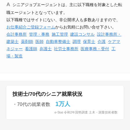
シニアジョブエージェントは、主に以下職種を対象とした転
職エージェントとなっています。
以下職種ではサイトにない、非公開求人も多数ありますので、
お仕事紹介ご登録フォーム
からお気軽にお問い合せ下さい。
会計事務所
管理・事務
施工管理
建設
コンサル
設計事務所・
建築士
薬剤師
医師
自動車
整備士
調理
保育士
介護
ケアマ
ネジャー
看護師
弁護士
社労士事務所
医療事務・受付
工
場・製造
技術士/70代のシニア就業状況
1万人
・70代の就業者数
e-Stat 令和2年国勢調査 土木・測量技術者数