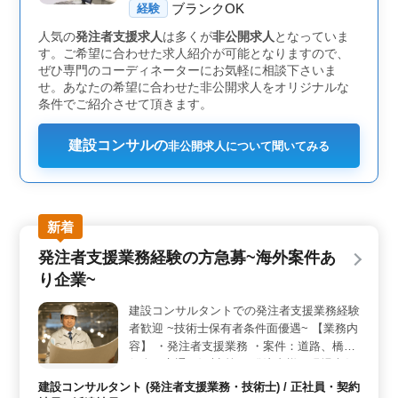
ブランクOK
年始、有給休暇などの休日が充実しています。
経験
人気の
発注者支援求人
は多くが
非公開求人
となっていま
す。ご希望に合わせた求人紹介が可能となりますので、
ぜひ専門のコーディネーターにお気軽に相談下さいま
せ。あなたの希望に合わせた非公開求人をオリジナルな
条件でご紹介させて頂きます。
建設コンサルの
非公開求人について聞いてみる
新着
発注者支援業務経験の方急募~海外案件あ
り企業~
建設コンサルタントでの発注者支援業務経験
者歓迎 ~技術士保有者条件面優遇~ 【業務内
容】 ・発注者支援業務 ・案件：道路、橋梁
保全、交通、河川 等 ・発注者様と現場責任
者の架け橋業務 ・現場調査、土木設計業務
建設コンサルタント (発注者支援業務・技術士) / 正社員・契約