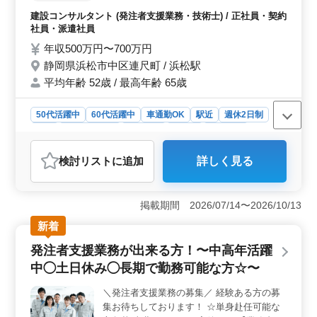
り、通勤手当や各種保険などが支給されます。月20時間
監督支援業務) ・工事管理(品質・工程・安
建設コンサルタント (発注者支援業務・技術士) / 正社員・契約
程度の残業もあり、ワークライフバランスを保ちながら
全)、施工計画、積算、設計変更 ・図面の作
社員・派遣社員
業務に取り組むことができます。
製、修正 ・現場での打ち合わせ、CAD操作
年収500万円〜700万円
あり ・資料作成業務 等 ＊車通勤可能 ＊単
静岡県浜松市中区連尺町 / 浜松駅
身用宿舎完備 ＊50代、60代歓迎 50代以上で
平均年齢 52歳 / 最高年齢 65歳
土木施工管理業務経験者の方、お気軽にお問
い合わせ下さい♪ ＼皆様のご応募お待ちして
おります／
50代活躍中
60代活躍中
車通勤OK
駅近
週休2日制
長期
寮・社宅あり
女性歓迎
正社員
契約社員
派遣社員
建設コンサルタント
検討リスト
に追加
詳しく見る
おすすめポイント
＜経験とキャリア＞ 静岡県浜松市中区連尺町におい
て、発注者支援業務の募集を行っています。中高年層の
掲載期間 2026/07/14〜2026/10/13
方が活躍する環境で、長期にわたって勤務できる方を求
新着
めています。工事監督支援業務や工事管理に携わりなが
ら、現場での打ち合わせやCAD操作など多彩な業務を行
発注者支援業務が出来る方！〜中高年活躍
います。 ＜優遇条件＞ 1級土木施工管理技士の資格
中◯土日休み◯長期で勤務可能な方☆〜
をお持ちで、土木施工管理業務経験または発注者支援業
務経験が6年以上ある方を歓迎します。CAD経験も必須で
＼発注者支援業務の募集／ 経験ある方の募
す。50代以上や60代の経験者を特に募集し、無料駐車場
集お待ちしております！ ☆単身赴任可能な
完備や社宅の用意もあり、快適な環境での勤務が可能で