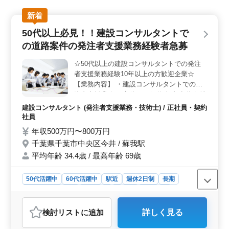
新着
50代以上必見！！建設コンサルタントで
の道路案件の発注者支援業務経験者急募
☆50代以上の建設コンサルタントでの発注
者支援業務経験10年以上の方歓迎企業☆
【業務内容】 ・建設コンサルタントでの発
注者支援業務 ・案件：一般道路/高速道路/地
下駐車場/電線共同溝/橋梁 等 ・調査,計画,設
建設コンサルタント (発注者支援業務・技術士) / 正社員・契約
計業務 ・交通量推計,事業評価,渋滞,事故調
社員
査,分析,交通特性分析業務 ・現場代表者と対
年収500万円〜800万円
話,発注者側と対話→人と話すのが得意な方
千葉県千葉市中央区今井 / 蘇我駅
急募 ・設計経験20年以上の方給与面優遇
平均年齢 34.4歳 / 最高年齢 69歳
【備考】 ・駅チカ(事務所次第では車通勤の
可能性あり) ・交通費支給 ・全国単身付に出
来る方募集 ・CAD操作(あれば尚可) ☆道路
50代活躍中
60代活躍中
駅近
週休2日制
長期
案件で調査,計画,設計業務経験20年以上年収
残業なし・少なめ
女性歓迎
正社員
契約社員
700万円補償!!☆ ◎女性の経験者の方もご応
建設コンサルタント
募お待ちしております
検討リスト
に追加
詳しく見る
おすすめポイント