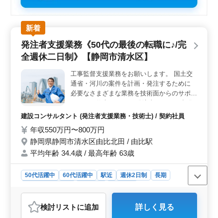
新着
発注者支援業務《50代の最後の転職に♪/完
全週休二日制》【静岡市清水区】
工事監督支援業務をお願いします。 国土交
通省・河川の案件を計画・発注するために
必要なさまざまな業務を技術面からのサポー
トするお仕事です。 ・発注者として工事発
注業務 ・的確に協力会社に指示確認をする
建設コンサルタント (発注者支援業務・技術士) / 契約社員
管理業務 ・請負工事の履行に必要となる資
年収550万円〜800万円
料作成 ・施工状況の照会及び確認 ・工事検
静岡県静岡市清水区由比北田 / 由比駅
査等への臨場 ・設計図書と工事現場の確認
60代の技術者も活躍中。
平均年齢 34.4歳 / 最高年齢 63歳
50代活躍中
60代活躍中
駅近
週休2日制
長期
残業なし・少なめ
男性歓迎
契約社員
建設コンサルタント
検討リスト
に追加
詳しく見る
おすすめポイント