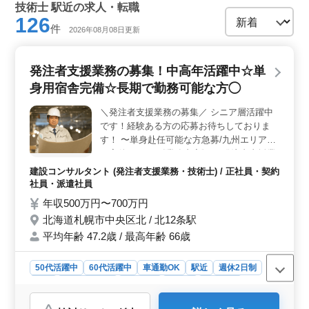
技術士 駅近の求人・転職
126
件
2026年08月08日更新
発注者支援業務の募集！中高年活躍中☆単
身用宿舎完備☆長期で勤務可能な方◯
＼発注者支援業務の募集／ シニア層活躍中
です！経験ある方の応募お待ちしておりま
す！ 〜単身赴任可能な方急募/九州エリアで
の案件あり〜 《業務内容》 ・発注者支援業
務(工事監督支援業務) ・工事管理(品質・工
建設コンサルタント (発注者支援業務・技術士) / 正社員・契約
程・安全)、施工計画、積算、設計変更 ・現
社員・派遣社員
場での打ち合わせ、CAD操作あり ・図面の
年収500万円〜700万円
作製，修正 ・資料作成業務 等 《条件面優遇
北海道札幌市中央区北 / 北12条駅
資格》 ・技術士(種類不問) ・RCCM(種類不
平均年齢 47.2歳 / 最高年齢 66歳
問) ◯単身用宿舎完備 ◯社会保険完備 資格
をお持ちの方は条件面優遇致します！ 5お気
軽にお問い合わせ下さい♪
50代活躍中
60代活躍中
車通勤OK
駅近
週休2日制
長期
寮・社宅あり
女性歓迎
正社員
契約社員
派遣社員
建設コンサルタント