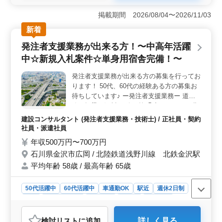
＜経験豊富な技術者必見！道路案件の発注者支援業務
＞ 50代以上の経験豊富な技術者の方々に、道路案件の
掲載期間 2026/08/04〜2026/11/03
発注者支援業務のチャンスです。一般道路や高速道路、
新着
地下駐車場など、幅広い案件に携わり、調査から設計ま
でを担当します。交通量推計や事業評価、渋滞や事故調
発注者支援業務が出来る方！〜中高年活躍
査など、高度な業務に取り組むことができます。 ＜
中☆新規入札案件☆単身用宿舎完備！〜
女性の方も大歓迎！働きやすい環境＞ 駅チカの事務所
での勤務で、駅からのアクセスも良好です。また、交通
発注者支援業務が出来る方の募集を行ってお
費の支給や全国単身赴任の可能性もあり、女性の方も活
ります！ 50代、60代の経験ある方の募集お
躍しやすい環境です。CAD操作の経験があれば尚可です
が、ブランクがあっても構いません。 ＜経験20年以
待ちしています♪ ー発注者支援業務ー 道
上の方への特別待遇あり＞ 設計経験が20年以上の方に
路、橋梁、河川、ダム 等 ◯主なエリア：北
は、給与面での特別待遇をご用意しています。豊富な経
陸地方全域案件ございます！！◯ 【業務内
建設コンサルタント (発注者支援業務・技術士) / 正社員・契約
験とスキルを活かし、更なるキャリアアップを目指す方
容】 ・発注者支援業務(工事監督支援業務)
社員・派遣社員
に最適な環境です。是非、お気軽にご応募ください。
・工事管理(品質・工程・安全)、施工計画、
年収500万円〜700万円
積算、設計変更 ・現場での打ち合わせ、
石川県金沢市広岡 / 北陸鉄道浅野川線 北鉄金沢駅
CAD操作あり ・資料作成業務 等 ＊備考＊
平均年齢 58歳 / 最高年齢 65歳
資格手当支給・単身赴任宿舎完備・週休2日
制・車通勤可能・駅徒歩圏内・社会保険完備
1級土木施工管理技士資格必須になります！
50代活躍中
60代活躍中
車通勤OK
駅近
週休2日制
お気軽にご相談ください！！
長期
寮・社宅あり
女性歓迎
正社員
契約社員
派遣社員
建設コンサルタント
検討リスト
に追加
詳しく見る