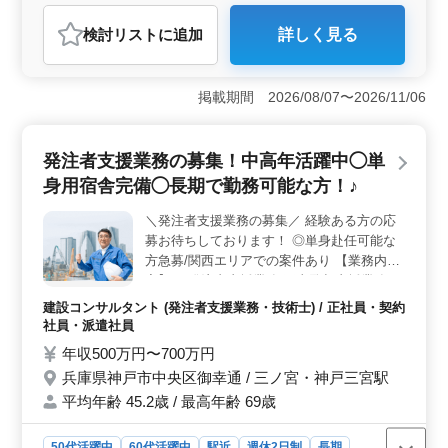
建設コンサルタント
検討リスト
に追加
詳しく見る
おすすめポイント
＜中高年の活躍を支援＞ 発注者支援業務において、経
験豊富な中高年の方々が活躍できる環境が整っていま
掲載期間 2026/08/07〜2026/11/06
す。特に50代や60代の経験者を歓迎し、1級土木施工管理
技士有資格者を求めています。経験を積んだ方々が、さ
らなるキャリアアップを目指して活躍できる場で
発注者支援業務の募集！中高年活躍中◯単
す。 ＜充実の勤務条件＞ 土日祝日がしっかりと休
身用宿舎完備◯長期で勤務可能な方！♪
みであり、週休2日制のもと、GW休暇や夏季休暇、年末
年始、有給休暇もしっかり取得できる体制が整っていま
＼発注者支援業務の募集／ 経験ある方の応
す。さらに、社宅も完備されており、通勤の負担を軽減
募お待ちしております！ ◎単身赴任可能な
できる環境が整っています。 ＜多様な業務領域＞
発注者支援業務においては、工事監督支援業務から工事
方急募/関西エリアでの案件あり 【業務内
管理、施工計画、積算、設計変更など多岐にわたる業務
容】 ・発注者支援業務(工事監督支援業務)
に携わることができます。また、CAD操作や資料作成業
・工事管理(品質・工程・安全)、施工計画、
建設コンサルタント (発注者支援業務・技術士) / 正社員・契約
務など、幅広いスキルを磨くことができます。
積算、設計変更 ・現場での打ち合わせ、
社員・派遣社員
CAD操作あり ・図面の作製，修正 ・資料作
年収500万円〜700万円
成業務 等 ＊社宅完備 ＊車通勤可能 ＊社会
兵庫県神戸市中央区御幸通 / 三ノ宮・神戸三宮駅
保険完備 ＊50代、60代歓迎 資格をお持ちの
平均年齢 45.2歳 / 最高年齢 69歳
方は条件面優遇致します！ 50代以上で土木
施工管理業務経験者の方お気軽にお問い合わ
せ下さい♪
50代活躍中
60代活躍中
駅近
週休2日制
長期