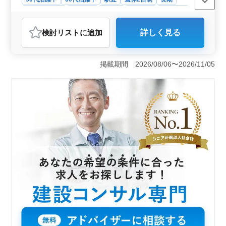
寮・社宅あり
女性歓迎
正社員
契約社員
派遣社員
建設コンサルタント
検討リスト
に追加
詳しく見る
おすすめポイント
＜中高年の活躍と長期勤務の安定性＞ この求人は中高
年の方が活躍している環境です。50代、60代の方も歓迎
掲載期間 2026/08/06〜2026/11/05
されており、年齢を気にせず応募できる点が魅力です。
また、長期で勤務可能な方が求められており、安定した
職場環境が期待できます。 ＜充実した福利厚生と単
身用宿舎の提供＞ 社宅が完備されており、単身赴任が
可能な方には非常に便利です。さらに、社会保険が完備
されており、福利厚生も充実しています。車通勤も可能
で、通勤の負担が軽減されます。 ＜駅近の立地と高
い年収＞ 勤務地は三ノ宮・神戸三宮駅から近く、通勤
に便利な立地です。年収は500万円から700万円と高水準
で、経験や資格によってはさらに優遇される可能性があ
ります。安定した収入を望む方に最適な求人です。