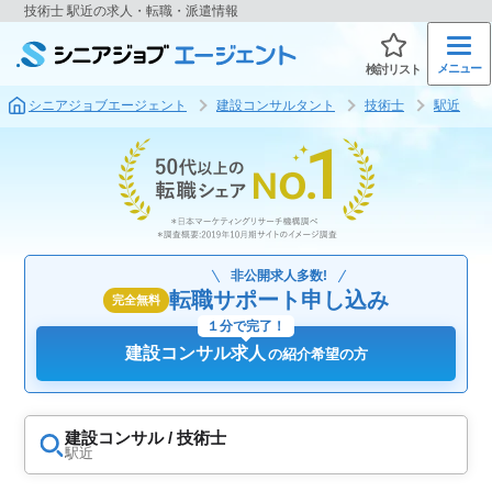
技術士 駅近の求人・転職・派遣情報
メニュー
検討リスト
シニアジョブエージェント
建設コンサルタント
技術士
駅近
非公開求人多数!
転職サポート申し込み
完全無料
１分で完了！
建設コンサル求人
の紹介希望の方
建設コンサル / 技術士
駅近