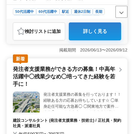
50代活躍中
60代活躍中
駅近
週休2日制
長期
残業なし・少なめ
男性歓迎
正社員
契約社員
建設コンサルタント
検討リスト
に追加
詳しく見る
おすすめポイント
＜60代設計技術者可＞ 経験豊富な方々のご応募をお待
ちしています。シニア世代の豊富な知識と経験を活か
掲載期間 2026/06/13〜2026/09/12
し、道路設計のプロジェクトに参加しませんか？安定し
新着
た環境で長く働ける職場です。 ＜だらだらとした残
業禁止＞ ワークライフバランスを大切にし、無理なく
発注者支援業務ができる方の募集！中高年
働ける環境を整えています。残業は少なめで効率的に業
活躍中◯残業少なめ◯培ってきた経験を若
務をこなしながら、プライベートの時間も充実させるこ
とができます。家庭や趣味との両立が可能です。 ＜
手に！
福岡市博多区上牟田の魅力＞ 福岡市博多区上牟田は交
通アクセスが良く、生活環境も充実しています。駅近で
発注者支援業務の募集を行っております！！
通勤便利な立地に加え、近隣には商業施設や自然公園も
経験ある方の応募お待ちしています☆ ◯単
あり、働きながら充実した生活を送ることができます。
身赴任可能な方急募◯ ◯関東地方で案件受
注中◯ 〜お仕事内容〜 ・発注者支援業務(工
事監督支援業務) ・工事管理(品質・工程・安
建設コンサルタント (発注者支援業務・技術士) / 正社員・契約
全)、施工計画、積算、設計変更 ・図面の作
社員・派遣社員
製、修正 ・現場での打ち合わせ ・CAD操作