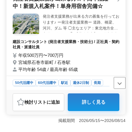
中！新規入札案件！単身用宿舎完備☆
方全域で展開される発注者支援業務は、道路や橋梁、河
川、ダムなどのプロジェクトに関わります。具体的な業
発注者支援業務が出来る方の募集を行ってお
務内容には、工事監督支援やCAD操作、資料作成などが
ります♪ ー発注者支援業務ー 道路、橋梁、
含まれます。経験6年以上の方や1級土木施工管理技士保
持者を積極的に募集しており、資格手当や社宅完備など
河川、ダム 等 ◯主なエリア：東北地方全域
福利厚生も充実しています。 ＜福利厚生＞ このポ
案件ございます◯ 【業務内容】 ・発注者支
ジションでは、正社員、契約社員、派遣社員の雇用形態
援業務(工事監督支援業務) ・工事管理(品
建設コンサルタント (発注者支援業務・技術士) / 正社員・契約
から選択できます。通勤手当の全額支給や社会保険完備
質・工程・安全)、施工計画、積算、設計変
社員・派遣社員
など、安心して働ける環境が整っています。また、週休2
更 ・現場での打ち合わせ、CAD操作あり ・
年収500万円〜700万円
日制や有給休暇、その他社内カレンダーによる休日が確
資料作成業務 等 ◯備考◯ 単身用宿舎完備・
保されており、ワークライフバランスを重視する方に最
宮城県石巻市穀町 / 石巻駅
資格手当支給・単身赴任宿舎完備・週休2日
適な環境です。
平均年齢 54歳 / 最高年齢 65歳
制・社会保険完備 1級土木施工管理技士資格
必須になります！ お気軽にご相談くださ
い！！
50代活躍中
60代活躍中
駅近
週休2日制
長期
寮・社宅あり
女性歓迎
正社員
契約社員
派遣社員
建設コンサルタント
検討リスト
に追加
詳しく見る
おすすめポイント
＜経験者優遇＞ 発注者支援業務の経験者を積極的に募
集しています。中高年の方々も活躍中で、新規入札案件
掲載期間 2026/05/15〜2026/08/14
が豊富です。東北地方全域での案件があり、地域に根ざ
した活動が可能です。単身用宿舎の完備や資格手当の支