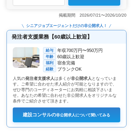
＜技術者の最終転職に＞ 50代からのキャリア転換をサ
ポートする理想のポジション。経験豊富な技術者が求め
掲載期間 2026/07/21〜2026/10/20
られる国土交通省案件の技術支援業務で、長年培ってき
た知識とスキルを活かしませんか？1級土木施工管理技士
シニアジョブエージェント
だけの非公開求人！
としての経験を存分に発揮できます。 ＜完全週休2日
制＞ 週末は家族や趣味に充てるための時間を確保でき
発注者支援業務【60歳以上歓迎】
ます。残業が少なめで、仕事とプライベートのバランス
を取りやすい環境です。安定した生活を築くための土台
年収700万円〜950万円
給与
が整っています。 ＜シニア活躍中＞ 60代の技術者
60歳以上歓迎
年齢
も多数活躍中で、経験豊富な方々が後輩の指導やチーム
宿舎完備
福利
のリーダーシップを担っています。自身のキャリアを振
ブランクOK
り返りながら、次世代の技術者に知識と経験を伝える喜
経験
びを味わえるでしょう。
人気の
発注者支援求人
は多くが
非公開求人
となっていま
す。ご希望に合わせた求人紹介が可能となりますので、
ぜひ専門のコーディネーターにお気軽に相談下さいま
せ。あなたの希望に合わせた非公開求人をオリジナルな
条件でご紹介させて頂きます。
建設コンサルの
非公開求人について聞いてみる