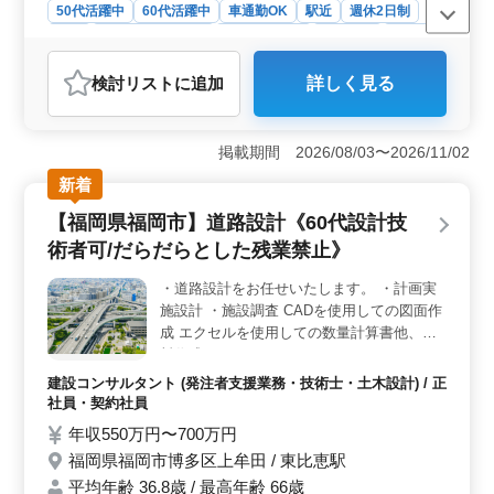
50代活躍中
60代活躍中
車通勤OK
駅近
週休2日制
長期
残業なし・少なめ
寮・社宅あり
女性歓迎
正社員
契約社員
派遣社員
建設コンサルタント
検討リスト
に追加
詳しく見る
おすすめポイント
＜好条件のポイント＞ 中高年が活躍できる環境で、土
日休みの勤務体制で発注者支援業務に携わるチャンスで
掲載期間 2026/08/03〜2026/11/02
す。年収500万円〜700万円の高給与や、正社員、契約社
新着
員、派遣社員の柔軟な雇用形態が用意されています。ま
た、残業が少なめであるため、ワークライフバランスを
【福岡県福岡市】道路設計《60代設計技
大切にする方にも最適です。 ＜業務内容＞ 主に東
術者可/だらだらとした残業禁止》
北エリア全域の道路、河川、橋梁、構造物などの案件に
おける発注者支援業務を担当します。工事管理やCAD操
・道路設計をお任せいたします。 ・計画実
作など幅広い業務があり、経験を活かしてスキルをさら
施設計 ・施設調査 CADを使用しての図面作
に磨くことができます。また、現場での打ち合わせや資
料作成など、コミュニケーション能力や文書作成能力も
成 エクセルを使用しての数量計算書他、資
求められます。 ＜歓迎条件＞ 1級土木施工管理技士
料作成
やRCCMなどの資格をお持ちの方や、土木施工管理業務
建設コンサルタント (発注者支援業務・技術士・土木設計) / 正
経験者、発注者支援業務経験者の方々が優遇されます。
社員・契約社員
50代以上の方々のご応募をお待ちしています。経験豊富
年収550万円〜700万円
な方々のご応募を歓迎し、活躍の場を広げていきましょ
う。
福岡県福岡市博多区上牟田 / 東比恵駅
平均年齢 36.8歳 / 最高年齢 66歳