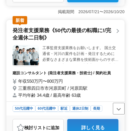
＜経験者の最後の転職に♪＞ 50代からの新たなスタート
を応援しています。国土交通省案件の技術支援業務で、
掲載期間 2026/07/21〜2026/10/20
長年培った経験と知識を活かせます。1級土木施工管理技
新着
士の資格や10年以上の経験を持つ方々に最適なポジショ
ンです。 ＜完全週休2日制＞ プライベートな時間を
発注者支援業務《50代の最後の転職に!/完
大切にできる環境です。週末は家族や趣味に充てること
全週休二日制》
ができ、残業も少なめで安心して働けます。心身の健康
を保ちながら、充実したライフスタイルを実現しましょ
工事監督支援業務をお願いします。 国土交
う。 ＜シニア活躍中＞ 60代の技術者も多数活躍中
通省・河川の案件を計画・発注するために
です。経験豊富な先輩たちとの交流から学び、後輩の指
導やチームのリーダーシップを担うことで、自身のキャ
必要なさまざまな業務を技術面からのサポー
リアをさらに高めることができます。
トするお仕事です。 ・発注者として工事発
注業務 ・請負工事の履行に必要となる資料
建設コンサルタント (発注者支援業務・技術士) / 契約社員
作成が中心業務 ・設計図書と工事現場の確
年収550万円〜800万円
認 60代の技術者も活躍中。
三重県四日市市河原田町 / 河原田駅
平均年齢 34.4歳 / 最高年齢 63歳
50代活躍中
60代活躍中
駅近
週休2日制
長期
残業なし・少なめ
男性歓迎
契約社員
建設コンサルタント
検討リスト
に追加
詳しく見る
おすすめポイント