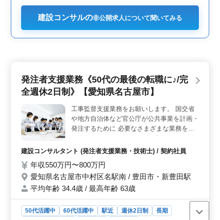
建設コンサルの
非公開求人について聞いてみる
発注者支援業務《50代の最後の転職に♪/完
全週休2日制》【愛知県名古屋市】
工事監督支援業務をお願いします。 国交省
や地方自治体など官公庁が公共事業を計画・
発注するために 必要なさまざまな業務を技
術面からのサポートするお仕事です。 ・発
注者として工事発注業務 ・的確に協力会社
建設コンサルタント (発注者支援業務・技術士) / 契約社員
に指示確認をする管理業務 ・請負工事の履
年収550万円〜800万円
行に必要となる資料作成 ・施工状況の照会
愛知県名古屋市中村区名駅南 / 豊田市・新豊田駅
及び確認 ・工事検査等への臨場 ・設計図書
と工事現場の確認 シニア層も活躍中です。
平均年齢 34.4歳 / 最高年齢 63歳
60代の技術者も活躍中。
50代活躍中
60代活躍中
駅近
週休2日制
長期