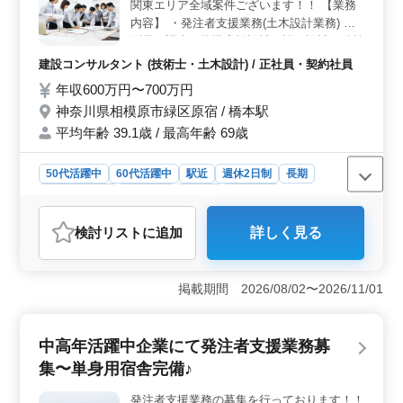
評価を行います。 ＜キャリアの発展が見込める＞
関東エリア全域案件ございます！！ 【業務
上下水道計画全般の業務に携わり、基本設計から詳細設
内容】 ・発注者支援業務(土木設計業務) ・
計まで幅広い経験を積むことができます。技術士資格を
測量、調査、指導実施設計、詳細設計、積算
活かし、建設コンサルタントとしてのキャリアを築いて
・現場での打ち合わせ、CAD操作あり ・資
建設コンサルタント (技術士・土木設計) / 正社員・契約社員
いくチャンスが豊富にあります。また、技術の向上やプ
料作成業務 等 ＊備考＊ 交通費支給 資格手
ロジェクトのリーダーシップを取る機会も提供し、自己
年収600万円〜700万円
当支給 単身赴任宿舎完備 社用車支給 週休2
成長とキャリアの発展をサポートします。
神奈川県相模原市緑区原宿 / 橋本駅
日制 《給与アップ資格》 ・技術士(上下水道
部門) ◎1級土木施工管理技士資格必須にな
平均年齢 39.1歳 / 最高年齢 69歳
ります ＊50代以上で発注支援業務経験10年
以上条件面優遇いたします ＊50代以上で土
50代活躍中
60代活躍中
駅近
週休2日制
長期
木施工管理業務経験者の方お気軽にお問い合
寮・社宅あり
女性歓迎
正社員
契約社員
わせ下さい ご応募お待ちしております
建設コンサルタント
検討リスト
に追加
詳しく見る
おすすめポイント
＜土木設計業務の建設コンサルタント募集＞ 神奈川県
相模原市緑区原宿にて、上下水道案件の土木設計業務を
掲載期間 2026/08/02〜2026/11/01
担当する建設コンサルタントを募集しています。関東エ
リアでの案件が多く、技術士保有者を積極的に求めてい
ます。優遇条件として50代以上の方で発注支援業務経験
中高年活躍中企業にて発注者支援業務募
が10年以上の方や土木施工管理業務経験者を歓迎しま
集〜単身用宿舎完備♪
す。 ＜業務内容と要件＞ 上下水道案件の発注者支
援業務を中心に、測量や設計、現場での打ち合わせ、
発注者支援業務の募集を行っております！！
CAD操作など幅広い業務を担当します。1級土木施工管理