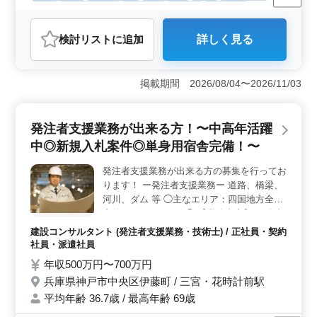
長期
寮・社宅あり
男性歓迎
正社員
契約社員
派遣社員
建設コンサルタント
検討リスト
に追加
詳しく見る
おすすめポイント
＜中高年活躍中＞ 50代、60代の方が多数活躍している
職場で、中高年の方も安心して働ける環境です。これま
掲載期間 2026/08/04〜2026/11/03
での経験を活かし、即戦力として活躍することができま
す。また、単身用宿舎が完備されているため、転居が必
要な方にも安心の待遇です。 ＜週休2日制でプライベ
発注者支援業務が出来る方！〜中高年活躍
ート充実＞ 週休2日制で土日祝日が休みのため、仕事と
中◎新規入札案件◎単身用宿舎完備！〜
プライベートの両立が可能です。年間休日が充実してお
り、家族との時間や趣味の時間を大切にしながら働くこ
発注者支援業務が出来る方の募集を行ってお
とができます。残業も月平均10時間程度と少なめなの
ります！ ー発注者支援業務ー 道路、橋梁、
で、体力的な負担も少ないです。 ＜高待遇と充実し
た福利厚生＞ 年収500万円から700万円と高待遇であ
河川、ダム 等 ◯主なエリア：四国地方全域
り、社会保険も完備されています。車通勤も可能で、交
案件ございます！！◯ 【業務内容】 ・発注
通費は全額支給されます。1級土木施工管理技士や技術
者支援業務(工事監督支援業務) ・工事管理
建設コンサルタント (発注者支援業務・技術士) / 正社員・契約
士、RCCM資格をお持ちの方は条件面で優遇されるた
(品質・工程・安全)、施工計画、積算、設計
社員・派遣社員
め、資格を活かして高収入を目指すことができます。
変更 ・現場での打ち合わせ、CAD操作あり
年収500万円〜700万円
・資料作成業務 等 《条件面優遇資格》 ・技
兵庫県神戸市中央区伊藤町 / 三宮・花時計前駅
術士(種類不問) ・RCCM(種類不問) ＊備考＊
平均年齢 36.7歳 / 最高年齢 69歳
資格手当支給・単身赴任宿舎完備・週休2日
制・社会保険完備 お気軽にご相談ください♪