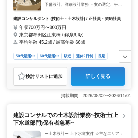
予備設計、詳細設計業務 ・案の選定、平面
図、縦横断面図、構造図の作成 ・計画概要
書、概略数量計算書、概算工事費等を作成な
建設コンサルタント (技術士・土木設計) / 正社員・契約社員
ど ※シニア層大歓迎！！
年収700万円〜900万円
東京都墨田区江東橋 / 錦糸町駅
平均年齢 45.2歳 / 最高年齢 66歳
50代活躍中
60代活躍中
駅近
週休2日制
長期
男性歓迎
正社員
契約社員
建設コンサルタント
おすすめポイント
検討リスト
に追加
詳しく見る
＜豊富な経験を活かせる＞ 10年以上の土木設計経験を
有する方を積極的に求めています。豊富な経験を持つシ
ニア層の方々も大歓迎です。当社では経験豊富な方々が
掲載期間 2026/08/02〜2026/11/01
チームを支え、新たな挑戦に取り組む環境が整っていま
す。自身の経験やノウハウを存分に活かし、高度な設計
業務に携わることができます。 ＜最高の就業場所を
建設コンサルでの土木設計業務~技術士(上
提供＞ 東京都墨田区江東橋に位置し、錦糸町駅に近い
理想的な勤務地です。駅からのアクセスが良好であり、
下水道部門)保有者急募~
通勤に便利な環境が整っています。また、年収700万円〜
900万円という魅力的な報酬をお約束し、成果に見合った
ー土木設計ー 上下水道案件 ☆主なエリア：