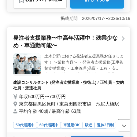
おすすめポイント
＜経験者優遇＞ 当社では、発注者支援業務の経験をお
持ちの方を積極的に募集しています。道路や橋梁、河
掲載期間 2026/07/17〜2026/10/16
川、ダムなど幅広いプロジェクトに携わることができま
す。特に、土木施工管理技士資格をお持ちの方は大歓迎
です。 ＜中高年活躍＞ 中高年の方々が活躍の場を
発注者支援業務〜中高年活躍中！残業少な
見つけられる職場です。50代や60代の経験豊富な方々
め・車通勤可能〜
が、当社での経験を活かし、新たなキャリアを築いてい
ます。年齢を問わず、ご自身の経験とスキルを活かして
土木分野における発注者支援業務お任せしま
活躍できる環境を整えています。 ＜働きやすさ◎
す！ 〜業務内容〜 ・発注者支援業務(工事監
＞ 当社では、新規入札案件も多数あります。また、社
宅や寮の完備、週休2日制、車通勤可能など、働きやすい
督支援業務) ・工事管理(品質・工程・安
環境が整っています。給与や福利厚生も充実しており、
全)、施工計画、積算、設計変更 ・現場での
安心して長く働ける環境が整っています。お気軽にご相
打ち合わせ、CAD操作あり ・資料作成業務
建設コンサルタント (発注者支援業務・技術士) / 正社員・契約
談ください。
等 ＊社宅完備 ＊車通勤可能 ＊社会保険完備
社員・派遣社員
＊50代、60代歓迎 〜主なエリア〜 関東地方
年収500万円〜700万円
全域案件ございます！ 1級土木施工管理技士
東京都目黒区原町 / 東急田園都市線 池尻大橋駅
有資格者優遇致します！ 50代以上で土木施
平均年齢 40歳 / 最高年齢 63歳
工管理業務経験者の方お気軽にお問い合わせ
下さい！
50代活躍中
60代活躍中
車通勤OK
駅近
週休2日制
長期
寮・社宅あり
男性歓迎
正社員
契約社員