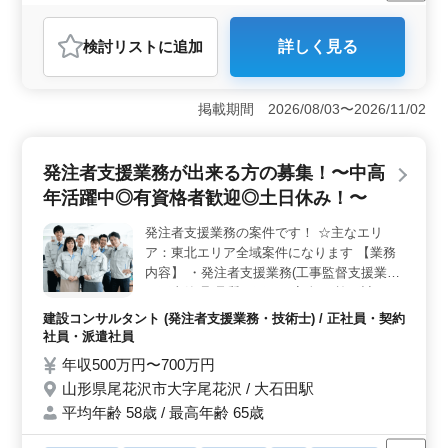
残業なし・少なめ
男性歓迎
契約社員
建設コンサルタント
検討リスト
に追加
詳しく見る
おすすめポイント
＜魅力ポイント＞ 名古屋市での発注者支援業務のポジ
ションです。官公庁向けの公共事業計画や発注における
掲載期間 2026/08/03〜2026/11/02
技術面のサポートを行います。シニア層も活躍できる環
境で、豊富な経験を活かせるお仕事です。 ＜福利厚
生＞ 年収550万円〜800万円の魅力的な給与に加え、通
発注者支援業務が出来る方の募集！〜中高
勤手当の全額支給、雇用・労災・健康・厚生などの福利
年活躍中◎有資格者歓迎◎土日休み！〜
厚生が整っています。また、車通勤可で無料駐車場も完
備されています。 ＜勤務条件＞ 完全週休2日制で働
発注者支援業務の案件です！ ☆主なエリ
きやすい環境が整っており、土日祝日や夏季休暇、年末
ア：東北エリア全域案件になります 【業務
年始、GWなどの休日が設定されています。月平均20時間
程度の残業があり、バランスの取れた働き方が可能で
内容】 ・発注者支援業務(工事監督支援業務)
す。
・工事管理(品質・工程・安全)、施工計画、
積算、設計変更 ・現場での打ち合わせ、
建設コンサルタント (発注者支援業務・技術士) / 正社員・契約
CAD操作あり ・図面の作製，修正 ・資料作
社員・派遣社員
成業務 ・その他関連業務 《条件面優遇資
年収500万円〜700万円
格》 ・技術士(種類不問) ・RCCM(種類不問)
山形県尾花沢市大字尾花沢 / 大石田駅
単身用宿舎完備です！ 50代以上で土木施工
平均年齢 58歳 / 最高年齢 65歳
管理業務経験者の方、お気軽にお問い合わせ
下さい♪