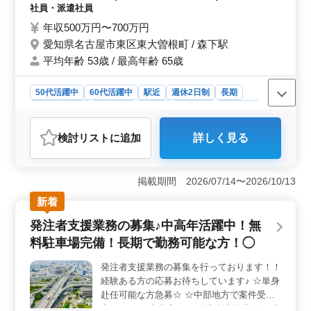
・CAD操作あり ・図面の作製，修正 ・資料
社員・派遣社員
作成業務 ・その他関連業務 ☆歓迎致します
年収500万円〜700万円
☆ ・50代、60代経験者 ・1級土木施工管理
愛知県名古屋市東区東大曽根町 / 森下駅
技士有資格者 社宅完備！！ お気軽にお問い
平均年齢 53歳 / 最高年齢 65歳
合わせ下さい♪
50代活躍中
60代活躍中
駅近
週休2日制
長期
寮・社宅あり
女性歓迎
正社員
契約社員
派遣社員
建設コンサルタント
検討リスト
に追加
詳しく見る
おすすめポイント
＜経験とキャリア＞ 愛知県名古屋市東区東大曽根町に
て、発注者支援業務の募集を行っています。中高年層が
掲載期間 2026/07/14〜2026/10/13
活躍する環境で、新規入札案件に携わる機会がありま
新着
す。東海エリア全域の案件に関与し、工事監督支援業務
を通じて、施工計画や品質管理など多岐にわたる業務に
発注者支援業務の募集♪中高年活躍中！無
参加することができます。 ＜優遇条件＞ 1級土木施
料駐車場完備！長期で勤務可能な方！◯
工管理技士の資格をお持ちで、土木施工管理業務経験ま
たは発注者支援業務経験が6年以上ある方を求めていま
発注者支援業務の募集を行っております！！
す。CAD経験も必要となります。特に50代や60代の経験
経験ある方の応募お待ちしています♪ ☆単身
者を歓迎し、社宅も完備していますので、安心して働く
ことができます。 ＜働きやすさ＞ 週休2日制で、土
赴任可能な方急募☆ ☆中部地方で案件受注
日祝が休みとなります。また、福利厚生も充実してお
中☆ 〜お仕事内容〜 ・発注者支援業務(工事