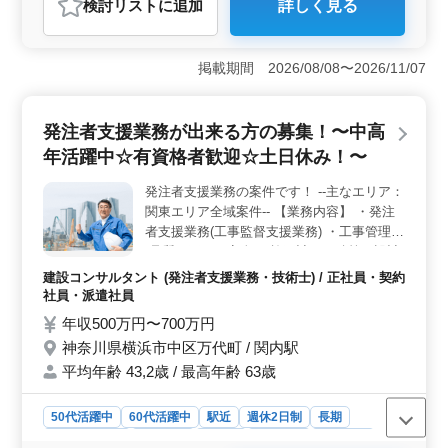
検討リスト
に追加
詳しく見る
おすすめポイント
＜経験者優遇＞ 発注者支援業務の経験をお持ちの方、
特に中高年の方々のご応募をお待ちしています。経験豊
掲載期間 2026/08/08〜2026/11/07
富な方々のご指導のもと、チームでの活躍を期待してい
ます。長年培ってきた知識や技術を活かし、新たなプロ
ジェクトに参加しませんか？九州エリアでの案件もあ
発注者支援業務が出来る方の募集！〜中高
り、新たな環境での活躍をお考えの方に最適です。
年活躍中☆有資格者歓迎☆土日休み！〜
＜充実した福利厚生＞ 当社では、週休2日制や無料駐車
場完備など、働きやすい環境を整えています。また、単
発注者支援業務の案件です！ --主なエリア：
身用宿舎の完備や社会保険の完備など、安心して長期間
関東エリア全域案件-- 【業務内容】 ・発注
働ける環境を提供しています。家族との時間も大切にで
きるので、ワークライフバランスを保ちながら活躍でき
者支援業務(工事監督支援業務) ・工事管理
ます。 ＜資格取得支援＞ 1級土木施工管理技士など
(品質・工程・安全)、施工計画、積算、設計
の資格をお持ちでない方も、ご相談いただければサポー
変更 ・現場での打ち合わせ、CAD操作あり
建設コンサルタント (発注者支援業務・技術士) / 正社員・契約
トいたします。技術士やRCCMの取得を目指す方には、
・図面の作製，修正 ・資料作成業務 ・その
社員・派遣社員
教育制度や資格手当などの支援を提供し、スキルアップ
他関連業務 ◯歓迎致します◯ ・50代、60代
年収500万円〜700万円
をサポートします。自己成長に向けて、当社で活躍しま
経験者 ・1級土木施工管理技士有資格者 社
せんか。
神奈川県横浜市中区万代町 / 関内駅
宅完備です！ 50代以上で土木施工管理業務
平均年齢 43,2歳 / 最高年齢 63歳
経験者の方、お気軽にお問い合わせ下さい♪
50代活躍中
60代活躍中
駅近
週休2日制
長期
寮・社宅あり
女性歓迎
正社員
契約社員
派遣社員