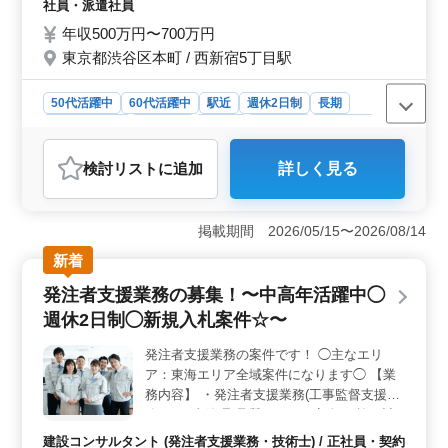
等 【備考】 ・交通費支給 ・完全週休2日制
社員・派遣社員
・技術士保有者給与面優遇 ・海外案件あり
年収500万円〜700万円
＊会社の方針や業務内容を学んでいただく為
東京都渋谷区本町 / 西新宿5丁目駅
に約1ヶ月程度(試用期間)国内の業務を行っ
ていただいてから海外での業務をお願いしま
す。 ☆建設コンサルタントでの発注者支援
50代活躍中
60代活躍中
駅近
週休2日制
長期
業務10年以上経験者で1級土木施工管理技士
寮・社宅あり
女性歓迎
正社員
契約社員
派遣社員
保有者優遇 ☆技術士(建設部門不問) 保有者
建設コンサルタント
急募 ◎ご応募お待ちしております！！
検討リスト
に追加
詳しく見る
おすすめポイント
＜グローバルキャリアのチャンス＞ 海外案件への参加
も可能で、グローバルに活躍できる環境が整っていま
掲載期間 2026/05/15〜2026/08/14
す。試用期間を経て、国内での業務を経験した後、海外
新着
プロジェクトに携わることができます。 ＜技術士保
有者優遇＞ 技術士（建設部門不問）をお持ちの方は条
発注者支援業務の募集！〜中高年活躍中◯
件面での優遇があります。専門知識を生かし、発注者様
週休2日制◯新規入札案件☆〜
と現場責任者の架け橋となる重要な役割を果たしていた
だければと思います。 ＜快適な労働環境＞ 西新宿5
発注者支援業務の案件です！ ◯主なエリ
丁目駅近くでの勤務で、駅からのアクセスも便利です。
ア：東海エリア全域案件になります◯ 【業
完全週休2日制で、単身用宿舎も完備しています。労働時
間は9:00〜17:30で、充実の休憩時間も確保されていま
務内容】 ・発注者支援業務(工事監督支援業
す。
務) ・工事管理(品質・工程・安全)、施工計
画、積算、設計変更 ・現場での打ち合わせ
建設コンサルタント (発注者支援業務・技術士) / 正社員・契約