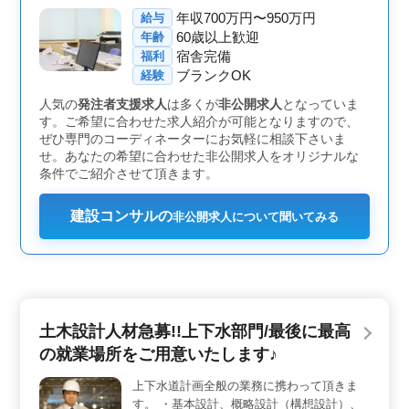
ライベートの充実も図れます。残業は少なめで、仕事と
年収700万円〜950万円
給与
プライベートの両立がしやすい環境です。 ＜応募条
60歳以上歓迎
年齢
件＞ 1級土木施工管理技士の資格が必須となります。ま
宿舎完備
福利
た、土木施工管理業務経験が6年以上ある方や、発注者支
ブランクOK
援業務経験がある方が歓迎されます。CAD経験者も求め
経験
られています。50代以上の方で経験が豊富な方は特に歓
人気の
発注者支援求人
は多くが
非公開求人
となっていま
迎されています。
す。ご希望に合わせた求人紹介が可能となりますので、
ぜひ専門のコーディネーターにお気軽に相談下さいま
せ。あなたの希望に合わせた非公開求人をオリジナルな
条件でご紹介させて頂きます。
建設コンサルの
非公開求人について聞いてみる
土木設計人材急募!!上下水部門/最後に最高
の就業場所をご用意いたします♪
上下水道計画全般の業務に携わって頂きま
す。 ・基本設計、概略設計（構想設計）、