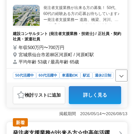
に携わることができます。1級土木施工管理技士の資格が
発注者支援業務が出来る方の募集！ 50代、
必須です。 ＜歓迎条件＞ 50代、60代の経験豊富な
60代の経験ある方の応募お待ちしています♪
方々のご応募をお待ちしています。1級土木施工管理技士
の資格をお持ちの方、または発注者支援業務の経験が豊
ー発注者支援業務ー 道路、橋梁、河川、ダ
富な方には特に優遇措置があります。経験者の方々から
ム 等 ◯主なエリア：東北地方全域案件ござ
のご応募をお待ちしています。
います！ 【業務内容】 ・発注者支援業務(工
建設コンサルタント (発注者支援業務・技術士) / 正社員・契約
事監督支援業務) ・工事管理(品質・工程・安
社員・派遣社員
全)、施工計画、積算、設計変更 ・現場での
年収500万円〜700万円
打ち合わせ、CAD操作あり ・資料作成業務
宮城県仙台市若林区河原町 / 河原町駅
等 ＊備考＊ 資格手当支給・単身赴任宿舎完
平均年齢 53歳 / 最高年齢 65歳
備・週休2日制・社会保険完備 お気軽にご相
談ください◎
50代活躍中
60代活躍中
車通勤OK
駅近
週休2日制
長期
寮・社宅あり
女性歓迎
正社員
契約社員
派遣社員
建設コンサルタント
検討リスト
に追加
詳しく見る
おすすめポイント
＜優良条件＞ 宮城県仙台市若林区の発注者支援業務ポ
ジションは、中高年世代にとって魅力的なオファーで
掲載期間 2026/05/14〜2026/08/13
す。年収500万円から700万円という高水準の給与に加え
新着
て、新規入札案件への参加や単身用宿舎の完備など、充
実した待遇が整っています。また、車通勤可で駅近の立
発注者支援業務が出来る方☆中高年活躍
地も利便性を高めています。 ＜業務内容＞ 東北地