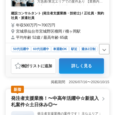
す。 ＜働きやすさ＞ 週休2日制で、土日祝が休みと
方急募/東北エリアでの案件あり 【業務内
なります。また、福利厚生も整っており、通勤手当や各
容】 ・発注者支援業務(工事監督支援業務)
種保険が支給されます。月15時間程度の残業があり、ワ
・工事管理(品質・工程・安全)、施工計画、
建設コンサルタント (発注者支援業務・技術士) / 正社員・契約
ークライフバランスを保ちながら仕事に取り組むことが
積算、設計変更 ・現場での打ち合わせ、
社員・派遣社員
できます。
CAD操作あり ・図面の作製，修正 ・資料作
年収500万円〜700万円
成業務 ・その他関連業務 ＊単身用宿舎完備
宮城県仙台市宮城野区榴岡 / 榴ヶ岡駅
＊社会保険完備 ＊50代、60代歓迎 資格をお
平均年齢 52歳 / 最高年齢 65歳
持ちの方は条件面優遇致します！ 50代以上
で土木施工管理業務経験者の方、お気軽にお
問い合わせ下さい♪
50代活躍中
60代活躍中
車通勤OK
駅近
週休2日制
長期
寮・社宅あり
女性歓迎
正社員
契約社員
派遣社員
建設コンサルタント
検討リスト
に追加
詳しく見る
おすすめポイント
＜業務内容の特徴＞ 宮城県仙台市宮城野区榴岡の建設
コンサル会社での発注者支援業務の募集です。工事監督
掲載期間 2026/07/16〜2026/10/15
支援や工事管理、CAD操作など幅広い業務を担当しま
新着
す。図面の作製や修正、資料作成など、発注者支援業務
全般に携わることができます。 ＜働きやすさ＞ 土
発注者支援業務！〜中高年活躍中☆新規入
日休みや週休2日制で、プライベートの時間を充実させる
札案件☆土日休み◎〜
ことができます。さらに、長期での勤務が可能であり、
単身用の宿舎も完備されています。車通勤も可能なの
発注者支援業務の案件です！ 主なエリア：
で、通勤の手段に合わせて働くことができます。 ＜