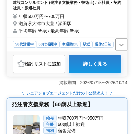
全)、施工計画、積算、設計変更 ・現場での
建設コンサルタント (発注者支援業務・技術士) / 正社員・契約
歓迎されています。
打ち合わせ、CAD操作あり ・図面の作製，
社員・派遣社員
修正 ・資料作成業務 等 ＊単身用宿舎完備
年収500万円〜700万円
＊車通勤可能 ＊社会保険完備 ＊50代、60代
滋賀県大津市大萱 / 瀬田駅
歓迎 資格をお持ちの方は条件面優遇致しま
平均年齢 55歳 / 最高年齢 65歳
す！ 50代以上で土木施工管理業務経験者の
方お気軽にお問い合わせ下さい！！
50代活躍中
60代活躍中
車通勤OK
駅近
週休2日制
長期
寮・社宅あり
女性歓迎
正社員
契約社員
派遣社員
建設コンサルタント
検討リスト
に追加
詳しく見る
おすすめポイント
＜業務内容＞ 滋賀県大津市大萱における発注者支援業
務の募集です。工事監督支援業務や工事管理、現場での
掲載期間 2026/07/15〜2026/10/14
打ち合わせ、CAD操作などを担当します。単身赴任可能
で、単身用の宿舎も完備されています。 ＜備考＞
シニアジョブエージェント
だけの非公開求人！
車通勤可能で、無料駐車場も完備されています。社会保
険も完備されており、50代や60代の方も歓迎されていま
発注者支援業務【60歳以上歓迎】
す。資格をお持ちの方は条件面で優遇されます。土木施
工管理業務経験者や発注者支援業務経験者を積極的に募
年収700万円〜950万円
給与
集しています。 ＜福利厚生＞ 通勤手当は全額支給
60歳以上歓迎
年齢
され、雇用・労災・健康・厚生の福利厚生が整っていま
宿舎完備
福利
す。週休2日制で、土日祝日やGW休暇、夏季休暇、年末