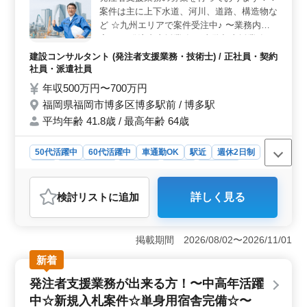
案件は主に上下水道、河川、道路、構造物な
技士資格とAutoCAD経験が必須であり、上下水道設計経
験が10年以上ある方を求めています。 ＜福利厚生と
ど ☆九州エリアで案件受注中♪ 〜業務内
勤務条件＞ 年収は600万円〜700万円で、交通費や資格
容〜 ・発注者支援業務(工事監督支援業務)
手当などの福利厚生が充実しています。勤務地は駅近
・工事管理(品質・工程・安全)、施工計画、
建設コンサルタント (発注者支援業務・技術士) / 正社員・契約
で、単身用宿舎も完備されています。週休2日制で休日も
積算、設計変更 ・図面の作製、修正 ・現場
社員・派遣社員
しっかりとられ就業時間は09:00〜18:00となっていま
での打ち合わせ、CAD操作あり ・資料作成
年収500万円〜700万円
す。
業務 等 ＊車通勤可能 ＊勤務日数応相談 ＊
福岡県福岡市博多区博多駅前 / 博多駅
50代、60代歓迎 《条件面優遇資格》 ・技術
平均年齢 41.8歳 / 最高年齢 64歳
士(種類不問) ・RCCM(種類不問) ◎1級土木
施工管理技士資格必須になります ＊50代以
上で発注支援業務経験10年以上条件面優遇
50代活躍中
60代活躍中
車通勤OK
駅近
週休2日制
いたします ＊50代以上で土木施工管理業務
長期
寮・社宅あり
男性歓迎
正社員
契約社員
経験者の方お気軽にお問い合わせ下さい 皆
派遣社員
建設コンサルタント
様の方ご応募お待ちしております！
検討リスト
に追加
詳しく見る
おすすめポイント
＜好条件のポイント＞ 年収500万円〜700万円の高給与
が魅力です。正社員、契約社員、派遣社員の雇用形態か
掲載期間 2026/08/02〜2026/11/01
ら選択可能であり、中高年の方々が活躍しています。ま
新着
た、単身用の宿舎が完備されており、車通勤も可能で
す。 ＜業務内容＞ 上下水道、河川、道路、構造物
発注者支援業務が出来る方！〜中高年活躍
などの案件における発注者支援業務を担当します。工事
中☆新規入札案件☆単身用宿舎完備☆〜
管理や施工計画、CAD操作、資料作成など、幅広い業務