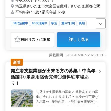
年収500万円〜700万円
・資料作成業務 等 ＊単身用宿舎完備 ＊社会
埼玉県さいたま市大宮区吉敷町 / さいたま新都心駅
保険完備 ＊50代、60代歓迎 50代以上で土木
平均年齢 52歳 / 最高年齢 65歳
施工管理業務経験者の方、お気軽にお問い合
わせ下さい♪ ＼皆様のご応募お待ちしており
ます／
50代活躍中
60代活躍中
駅近
週休2日制
長期
残業なし・少なめ
寮・社宅あり
女性歓迎
正社員
契約社員
派遣社員
建設コンサルタント
検討リスト
に追加
詳しく見る
おすすめポイント
＜業務内容の特徴＞ 埼玉県さいたま市大宮区吉敷町で
の建設コンサルの発注者支援業務に関する募集です。関
掲載期間 2026/07/16〜2026/10/15
東地方での案件があり、発注者支援業務に携わることが
新着
できます。道路や橋梁、河川などのプロジェクトに関与
し、工事監督支援業務から図面作成、現場打ち合わせ、
発注者支援業務が出来る方の募集！中高年
CAD操作など幅広い業務が期待されます。 ＜働きや
活躍中♪単身用宿舎完備◯無料駐車場あ
すさ＞ さいたま新都心駅から近く、アクセスが良い立
地です。単身用宿舎の完備や社会保険の完備など、働く
り！
環境が整っています。残業が少なめで、仕事とプライベ
ートの両立がしやすい環境が整っています。 ＜応募
＼発注者支援業務の募集／ 経験ある方の募
条件＞ 1級土木施工管理技士の資格が必須となります。
集お待ちしております◯ 〜単身赴任可能な
また、土木施工管理業務経験が6年以上ある方や、発注者
方急募〜 --業務内容-- ・発注者支援業務(工
支援業務経験がある方が歓迎されます。CAD経験者も求
事監督支援業務) ・工事管理(品質・工程・安
められています。50代以上の方で経験が豊富な方は特に