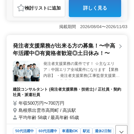
派遣社員
建設コンサルタント
検討リスト
に追加
詳しく見る
おすすめポイント
＜中高年の方に最適な環境＞ この求人は50代、60代の
方が多く活躍している職場です。長年の土木施工管理や
掲載期間 2026/08/04〜2026/11/03
発注者支援業務の経験を活かし、即戦力として働ける環
境が整っています。また、残業が月10時間程度と少なめ
なので、体力的にも無理なく働けます。 ＜好条件と
発注者支援業務が出来る方の募集！〜中高
充実した福利厚生＞ 年収が500万円から700万円と高待
年活躍中◎有資格者歓迎◎土日休み！〜
遇であり、さらに社宅が完備されているため、住まいの
心配もありません。車通勤も可能で、交通費は全額支給
発注者支援業務の案件です！ ☆主なエリ
されます。社会保険も完備されており、長期的に安心し
ア：中国エリア全域案件になります 【業務
て働ける環境です。 ＜多様な業務内容とキャリアア
ップの機会＞ 業務内容は発注者支援業務を中心に、工
内容】 ・発注者支援業務(工事監督支援業務)
事管理や施工計画、設計変更など多岐にわたります。関
・工事管理(品質・工程・安全)、施工計画、
東全域の案件に携わる機会があり、スキルアップやキャ
積算、設計変更 ・現場での打ち合わせ、
建設コンサルタント (発注者支援業務・技術士) / 正社員・契約
リアの幅を広げるチャンスがあります。
CAD操作あり ・図面の作製，修正 ・資料作
社員・派遣社員
成業務 ・その他関連業務 《条件面優遇資
年収500万円〜700万円
格》 ・技術士(種類不問) ・RCCM(種類不問)
島根県出雲市高岡町 / 高浜駅
単身用宿舎完備です！ 50代以上で土木施工
平均年齢 58歳 / 最高年齢 65歳
管理業務経験者の方、お気軽にお問い合わせ
下さい♪
50代活躍中
60代活躍中
車通勤OK
駅近
週休2日制