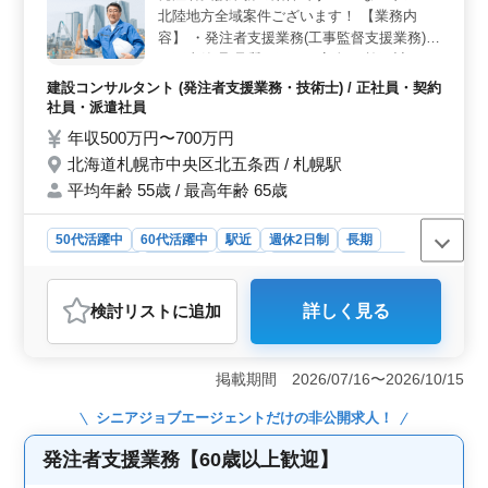
北陸地方全域案件ございます！ 【業務内
応募条件＞ 1級土木施工管理技士の資格を持ち、土木施
工管理業務経験や発注者支援業務経験が6年以上ある方を
容】 ・発注者支援業務(工事監督支援業務)
対象としています。CAD経験者は歓迎されます。資格を
・工事管理(品質・工程・安全)、施工計画、
持っている方は条件面で優遇されます。
積算、設計変更 ・現場での打ち合わせ、
建設コンサルタント (発注者支援業務・技術士) / 正社員・契約
CAD操作あり ・図面の作製，修正 ・資料作
社員・派遣社員
成業務 ・その他関連業務 【歓迎】 ＊50代、
年収500万円〜700万円
60代経験者 ＊単身用宿舎完備 ＊1級土木施
北海道札幌市中央区北五条西 / 札幌駅
工管理技士有資格者 50代以上で土木施工管
平均年齢 55歳 / 最高年齢 65歳
理業務経験者の方お気軽にお問い合わせ下さ
い！
50代活躍中
60代活躍中
駅近
週休2日制
長期
寮・社宅あり
女性歓迎
正社員
契約社員
派遣社員
建設コンサルタント
検討リスト
に追加
詳しく見る
おすすめポイント
＜業務内容の特徴＞ 北海道札幌市中央区北五条西での
建設コンサルの発注者支援業務に関する募集です。北陸
掲載期間 2026/07/16〜2026/10/15
地方全域での案件があります。工事監督支援業務や工事
管理、図面の作成修正など幅広い業務に携わることがで
シニアジョブエージェント
だけの非公開求人！
きます。 ＜働きやすさ＞ 札幌駅から近く、アクセ
スが良い立地です。単身用宿舎の完備や社会保険の完備
発注者支援業務【60歳以上歓迎】
など、働く環境が整っています。土日祝日が休みで、プ