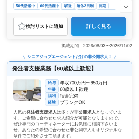
50代活躍中
60代活躍中
駅近
週休2日制
長期
寮・社宅あり
女性歓迎
正社員
契約社員
派遣社員
建設コンサルタント
検討リスト
に追加
詳しく見る
おすすめポイント
＜好条件のポイント＞ 中高年層が活躍できる環境で、
新規入札案件の発注者支援業務に携わるチャンスです。
掲載期間 2026/08/03〜2026/11/02
年収500万円〜700万円の高給与や、正社員、契約社員、
派遣社員の雇用形態が用意されています。また、駅近の
シニアジョブエージェント
だけの非公開求人！
便利な立地や単身用宿舎の完備など、快適な就業環境が
整っています。女性の方も歓迎される環境で、安心して
発注者支援業務【60歳以上歓迎】
働けることが特長です。 ＜業務内容＞ 主に四国地
方全域の道路、橋梁、河川、ダムなどの案件における発
年収700万円〜950万円
給与
注者支援業務を担当します。工事管理やCAD操作など幅
60歳以上歓迎
年齢
広い業務があり、経験を活かしてスキルを磨くことがで
宿舎完備
福利
きます。資格手当が支給されるなど、スキルアップをサ
ブランクOK
ポートする制度も整っています。 ＜歓迎条件＞ 1級
経験
土木施工管理技士やRCCMなどの資格をお持ちの方や、
人気の
発注者支援求人
は多くが
非公開求人
となっていま
土木施工管理業務経験者、発注者支援業務経験者の方々
す。ご希望に合わせた求人紹介が可能となりますので、
が歓迎されます。また、年齢に関係なく活躍できる環境
ぜひ専門のコーディネーターにお気軽に相談下さいま
で、中高年層の方々のご応募をお待ちしています。
せ。あなたの希望に合わせた非公開求人をオリジナルな
条件でご紹介させて頂きます。