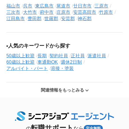
福山市
呉市
東広島市
尾道市
廿日市市
三原市
三次市
大竹市
府中市
庄原市
安芸高田市
竹原市
江田島市
豊田郡
世羅郡
安芸郡
神石郡
人気のキーワードから探す
50歳以上歓迎
長期
契約社員
正社員
派遣社員
60歳以上歓迎
車通勤OK
週休2日制
アルバイト・パート
溶接・塗装
関連情報をもっとみる
転職サポート
の
なら
完全無料