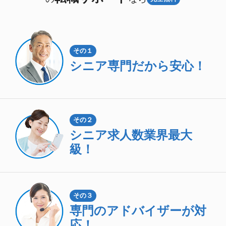
その１
シニア専門
だから安心！
その２
シニア求人数
業界最大
級！
その３
専門のアドバイザーが対
応！