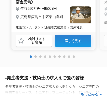
宿舎完備》
年収550万円〜650万円
広島県広島市中区東白島町
建
建設コンサルタント(発注者支援業務) / 契約社員
検討リスト
詳しく見る
に追加
発注者支援・技術士の求人をご覧の皆様
発注者支援・技術士のシニア求人をお探しなら、シニア専門の
転職支援サービス「シニアジョブエージェント」にお任せくだ
もっとみる
さい。50代・60代はもちろん、70代以上の方の転職支援実績も
豊富な私たちが、あなたの経験とスキルを活かせるお仕事探し