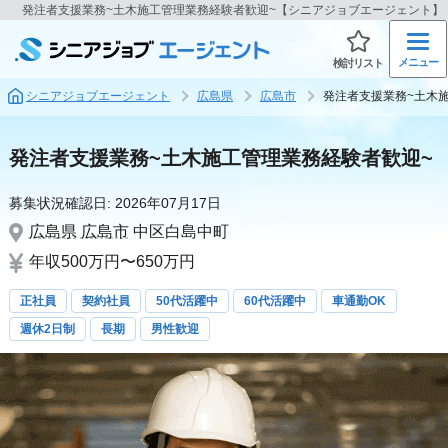
発注者支援業務~土木施工管理業務経験者歓迎~【シニアジョブエージェント】
メニュー
検討リスト
シニアジョブエージェント
広島県
広島市
発注者支援業務~土木
発注者支援業務~土木施工管理業務経験者歓迎~
募集状況確認日:
2026年07月17日
広島県
広島市
中区白島中町
年収500万円〜650万円
正社員
契約社員
50代活躍中
60代活躍中
車通勤OK
週休2日制
長期
男性歓迎