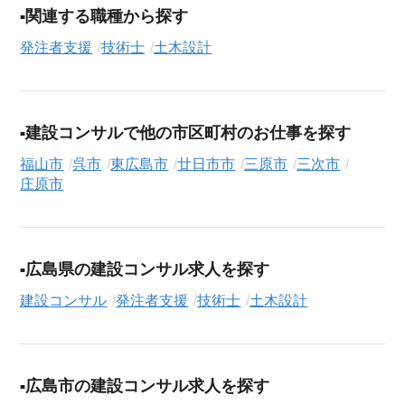
を徹底的にサポートします。この求人を含む
33,686
件（2026年
関連する職種から探す
8月7日現在）のシニア向け求人を保有しており、その多くが当
発注者支援
技術士
土木設計
サービスだけの非公開求人です。
ご利用の流れ
気になる求人がございましたら、まずは「求人紹介を依頼す
建設コンサルで他の市区町村のお仕事を探す
る」ボタンからご登録ください。シニア専門のキャリアアドバ
イザーが、これまでのご経歴やご希望を丁寧にヒアリングし、
福山市
呉市
東広島市
廿日市市
三原市
三次市
職務経歴書の作成から面接対策、企業との条件交渉まで、転職
庄原市
活動の全プロセスを無料でサポートいたします。
求人検索について
シニアジョブエージェントでは、豊富な求人情報の中から、あ
広島県の建設コンサル求人を探す
なたの希望に合ったお仕事を簡単に見つけられます。雇用形態
建設コンサル
発注者支援
技術士
土木設計
（
正社員
、
契約社員
、
アルバイト・パート
）や、勤務地、年
収・時給・日給、さらに
週休2日制
、
駅近
、
寮・社宅あり
といっ
たこだわり条件での絞り込み検索も可能です。
この発注者支援・技術士の求人にご興味をお持ちの方はもちろ
広島市の建設コンサル求人を探す