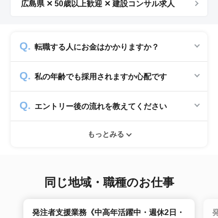
広島県 ✕ 50歳以上歓迎 ✕ 建設コンサル求人
転職する人にお金はかかりますか？
かかりません。求人企業から費用を頂いて運営
私の年齢でも採用されますか心配です
していますので、転職希望者の方からは費用は
一切発生致しません。
シニアジョブでは50歳以上の方を採用する企
エントリー後の流れを教えてください
業のみ掲載をしています。60代・70代以上の
就職実績も多数ありますので年齢に気負いせず
エントリー後はお電話にてキャリアアドバイザ
ぜひ紹介依頼へ進んでください。
もっとみる
ーとヒアリングのお時間を頂きます。その後希
望条件沿った求人をご案内させて頂きます。面
接調整や入社時の条件交渉など最後まで入社の
サポートをいたします。
同じ地域・職種のお仕事
発注者支援業務《中高年活躍中・週休2日・