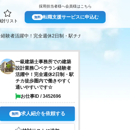
採用担当者様へ
会員様はこちら
転職支援サービスに申込む
無料
検討リスト
ン経験者活躍中！完全週休2日制・駅チカ徒歩圏内で働きやすく
一級建築士事務所での建築
設計業務◯ベテラン経験者
活躍中！完全週休2日制・駅
チカ徒歩圏内で働きやすく
通いやすいです☆
お仕事ID / 3452696
求人紹介を依頼する
無料