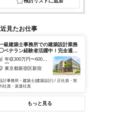
検討リスト
に追加
最近見たお仕事
一級建築士事務所での建築設計業務
◯ベテラン経験者活躍中！完全週休2
日制・駅チカ徒歩圏内で働きやすく
年収300万円〜600万
通いやすいです☆
円
東京都新宿区新宿
設計事務所・建築士(建築設計) / 正社員・契
約社員・派遣社員
もっと見る