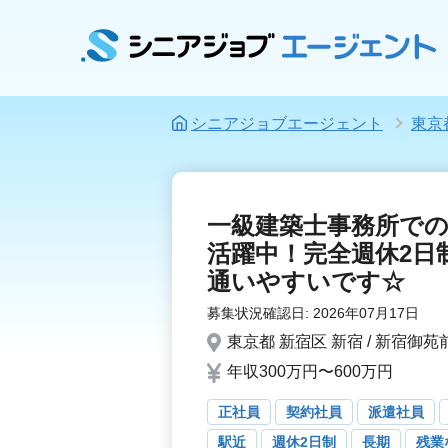
シニアジョブエージェント
東京
一級建築士事務所で
活躍中！完全週休2日
通いやすいです☆
募集状況確認日:
2026年07月17日
東京都
新宿区
新宿 / 新宿御苑
年収300万円〜600万円
正社員
契約社員
派遣社員
駅近
週休2日制
長期
残業