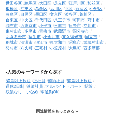
世田谷区
練馬区
大田区
足立区
江戸川区
杉並区
板橋区
江東区
葛飾区
品川区
北区
新宿区
中野区
豊島区
目黒区
墨田区
文京区
渋谷区
荒川区
台東区
中央区
千代田区
八王子市
町田市
府中市
調布市
西東京市
小平市
三鷹市
日野市
立川市
東村山市
多摩市
青梅市
武蔵野市
国分寺市
あきる野市
福生市
小金井市
東久留米市
国立市
稲城市
清瀬市
狛江市
東大和市
昭島市
武蔵村山市
羽村市
八丈町
三宅村
小笠原村
大島町
西多摩郡
人気のキーワードから探す
50歳以上歓迎
正社員
契約社員
60歳以上歓迎
週休2日制
派遣社員
アルバイト・パート
駅近
残業なし・少なめ
車通勤OK
関連情報をもっとみる