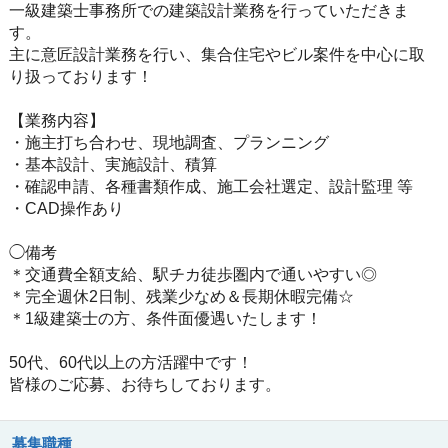
一級建築士事務所での建築設計業務を行っていただきま
す。
主に意匠設計業務を行い、集合住宅やビル案件を中心に取
り扱っております！
【業務内容】
・施主打ち合わせ、現地調査、プランニング
・基本設計、実施設計、積算
・確認申請、各種書類作成、施工会社選定、設計監理 等
・CAD操作あり
◯備考
＊交通費全額支給、駅チカ徒歩圏内で通いやすい◎
＊完全週休2日制、残業少なめ＆長期休暇完備☆
＊1級建築士の方、条件面優遇いたします！
50代、60代以上の方活躍中です！
皆様のご応募、お待ちしております。
募集職種