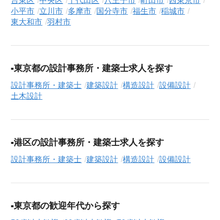
台東区
中央区
千代田区
八王子市
町田市
西東京市
シニアジョブエージェントでは、豊富な求人情報の中から、あ
小平市
立川市
多摩市
国分寺市
福生市
稲城市
なたの希望に合ったお仕事を簡単に見つけられます。雇用形態
東大和市
羽村市
（
正社員
、
契約社員
、
アルバイト・パート
）や、勤務地、年
収・時給・日給、さらに
週休2日制
、
駅近
、
寮・社宅あり
といっ
たこだわり条件での絞り込み検索も可能です。
東京都の設計事務所・建築士求人を探す
この建築設計の求人にご興味をお持ちの方はもちろん、「まず
設計事務所・建築士
建築設計
構造設計
設備設計
は相談から始めたい」という方も、ぜひお気軽に
転職支援サー
土木設計
ビス（無料）
にお申し込みください。
港区の設計事務所・建築士求人を探す
設計事務所・建築士
建築設計
構造設計
設備設計
東京都の歓迎年代から探す