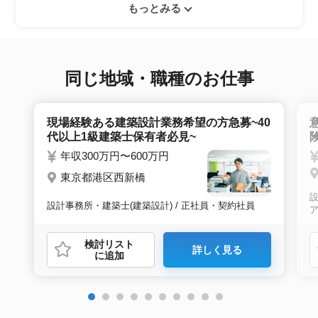
ぜひ紹介依頼へ進んでください。
もっとみる
ーとヒアリングのお時間を頂きます。その後希
望条件沿った求人をご案内させて頂きます。面
接調整や入社時の条件交渉など最後まで入社の
サポートをいたします。
同じ地域・職種のお仕事
現場経験ある建築設計業務希望の方急募~40
代以上1級建築士保有者必見~
年収300万円〜600万円
東京都港区西新橋
設
設計事務所・建築士(建築設計) / 正社員・契約社員
検討リスト
詳しく見る
に追加