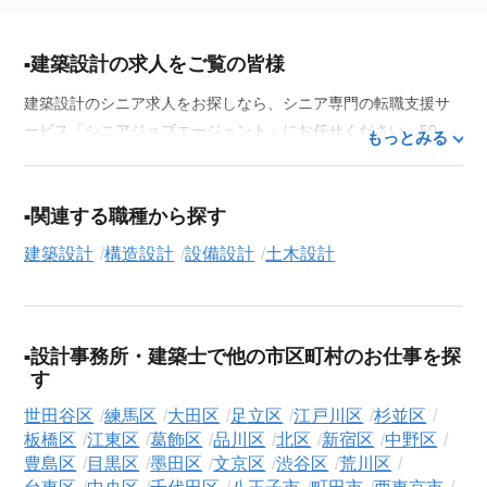
建築設計の求人をご覧の皆様
建築設計のシニア求人をお探しなら、シニア専門の転職支援サ
ービス「シニアジョブエージェント」にお任せください。50
もっとみる
代・60代はもちろん、70代以上の方の転職支援実績も豊富な私
たちが、あなたの経験とスキルを活かせるお仕事探しを徹底的
にサポートします。この求人を含む
33,686
件（2026年8月9日現
関連する職種から探す
在）のシニア向け求人を保有しており、その多くが当サービス
建築設計
構造設計
設備設計
土木設計
だけの非公開求人です。
ご利用の流れ
気になる求人がございましたら、まずは「求人紹介を依頼す
設計事務所・建築士で他の市区町村のお仕事を探
る」ボタンからご登録ください。シニア専門のキャリアアドバ
す
イザーが、これまでのご経歴やご希望を丁寧にヒアリングし、
職務経歴書の作成から面接対策、企業との条件交渉まで、転職
世田谷区
練馬区
大田区
足立区
江戸川区
杉並区
板橋区
江東区
葛飾区
品川区
北区
新宿区
中野区
活動の全プロセスを無料でサポートいたします。
豊島区
目黒区
墨田区
文京区
渋谷区
荒川区
求人検索について