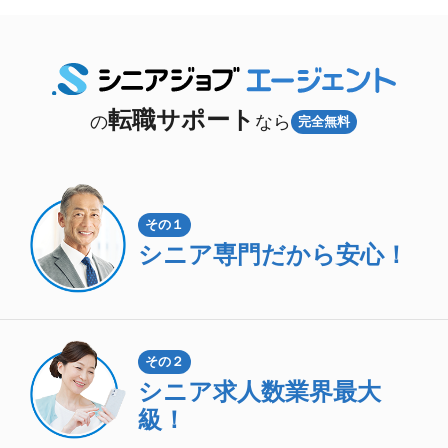
転職サポート
の
なら
完全無料
その１
シニア専門
だから安心！
その２
シニア求人数
業界最大
級！