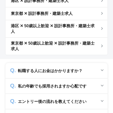
港区 ✕ 設計事務所・建築士求人
東京都 ✕ 設計事務所・建築士求人
港区 ✕ 50歳以上歓迎 ✕ 設計事務所・建築士求
人
東京都 ✕ 50歳以上歓迎 ✕ 設計事務所・建築士
求人
転職する人にお金はかかりますか？
かかりません。求人企業から費用を頂いて運営
私の年齢でも採用されますか心配です
していますので、転職希望者の方からは費用は
一切発生致しません。
シニアジョブでは50歳以上の方を採用する企
エントリー後の流れを教えてください
業のみ掲載をしています。60代・70代以上の
就職実績も多数ありますので年齢に気負いせず
エントリー後はお電話にてキャリアアドバイザ