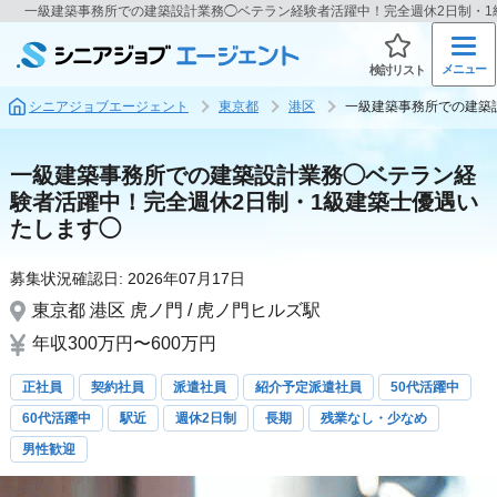
一級建築事務所での建築設計業務◯ベテラン経験者活躍中！完全週休2日制・
メニュー
検討リスト
シニアジョブエージェント
東京都
港区
一級建築事務所での建築
一級建築事務所での建築設計業務◯ベテラン経
験者活躍中！完全週休2日制・1級建築士優遇い
たします◯
募集状況確認日:
2026年07月17日
東京都
港区
虎ノ門 / 虎ノ門ヒルズ駅
年収300万円〜600万円
正社員
契約社員
派遣社員
紹介予定派遣社員
50代活躍中
60代活躍中
駅近
週休2日制
長期
残業なし・少なめ
男性歓迎