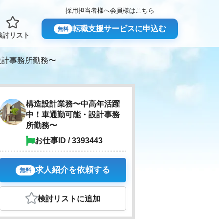
採用担当者様へ
会員様はこちら
転職支援サービスに申込む
無料
検討リスト
設計事務所勤務〜
構造設計業務〜中高年活躍
中！車通勤可能・設計事務
所勤務〜
お仕事ID / 3393443
求人紹介を依頼する
無料
検討リスト
に追加