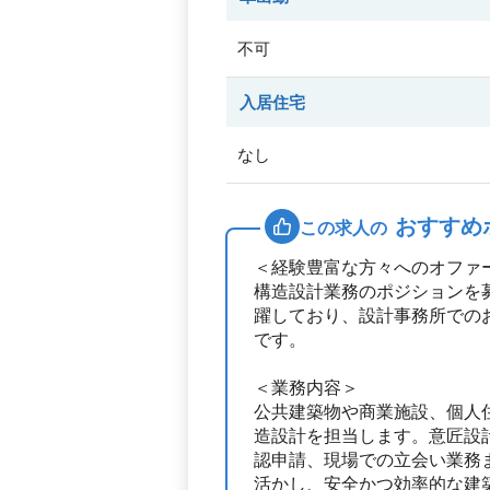
不可
入居住宅
なし
おすすめ
この求人の
＜経験豊富な方々へのオファ
構造設計業務のポジションを
躍しており、設計事務所での
です。
＜業務内容＞
公共建築物や商業施設、個人
造設計を担当します。意匠設
認申請、現場での立会い業務
活かし、安全かつ効率的な建