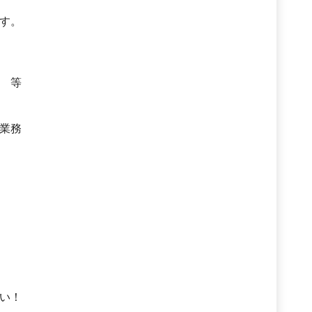
す。
 等
業務
！
い！