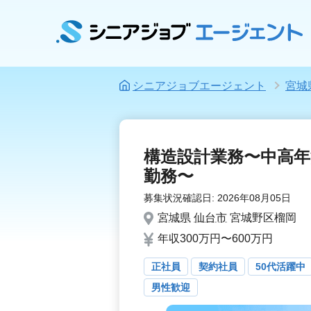
シニアジョブエージェント
宮城
構造設計業務〜中高年
勤務〜
募集状況確認日:
2026年08月05日
宮城県
仙台市
宮城野区榴岡
年収300万円〜600万円
正社員
契約社員
50代活躍中
男性歓迎