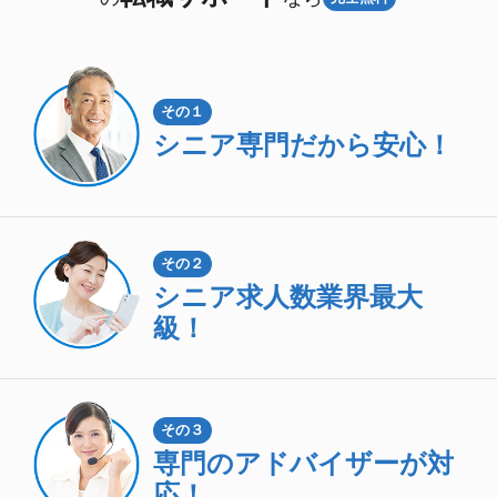
その１
シニア専門
だから安心！
その２
シニア求人数
業界最大
級！
その３
専門のアドバイザーが対
応！