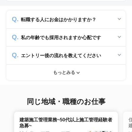
転職する人にお金はかかりますか？
かかりません。求人企業から費用を頂いて運営
私の年齢でも採用されますか心配です
していますので、転職希望者の方からは費用は
一切発生致しません。
シニアジョブでは50歳以上の方を採用する企
エントリー後の流れを教えてください
業のみ掲載をしています。60代・70代以上の
就職実績も多数ありますので年齢に気負いせず
エントリー後はお電話にてキャリアアドバイザ
ぜひ紹介依頼へ進んでください。
もっとみる
ーとヒアリングのお時間を頂きます。その後希
望条件沿った求人をご案内させて頂きます。面
接調整や入社時の条件交渉など最後まで入社の
サポートをいたします。
同じ地域・職種のお仕事
建築施工管理業務~50代以上施工管理経験者
急募~