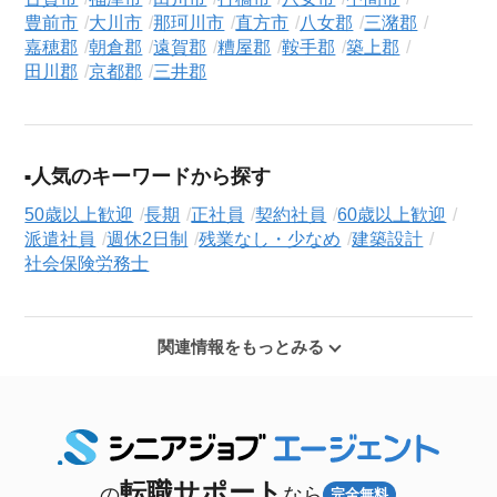
豊前市
大川市
那珂川市
直方市
八女郡
三潴郡
嘉穂郡
朝倉郡
遠賀郡
糟屋郡
鞍手郡
築上郡
田川郡
京都郡
三井郡
人気のキーワードから探す
50歳以上歓迎
長期
正社員
契約社員
60歳以上歓迎
派遣社員
週休2日制
残業なし・少なめ
建築設計
社会保険労務士
関連情報をもっとみる
転職サポート
の
なら
完全無料