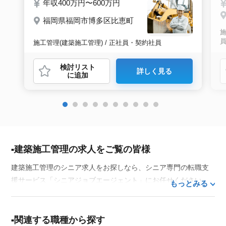
年収400万円〜600万円
福岡県福岡市博多区比恵町
施
施工管理(建築施工管理) / 正社員・契約社員
検討リスト
詳しく見る
に追加
建築施工管理の求人をご覧の皆様
建築施工管理のシニア求人をお探しなら、シニア専門の転職支
援サービス「シニアジョブエージェント」にお任せください。
もっとみる
50代・60代はもちろん、70代以上の方の転職支援実績も豊富な
私たちが、あなたの経験とスキルを活かせるお仕事探しを徹底
的にサポートします。この求人を含む
33,686
件（2026年8月7日
関連する職種から探す