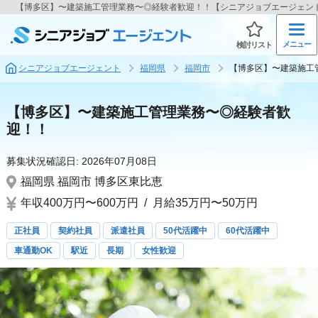
【博多区】〜建築施工管理業務〜◎経験者歓迎！！【シニアジョブエージェン
メニュー
検討リスト
シニアジョブエージェント
福岡県
福岡市
【博多区】〜建築施工
【博多区】〜建築施工管理業務〜◎経験者歓
迎！！
募集状況確認日:
2026年07月08日
福岡県
福岡市
博多区東比恵
年収400万円〜600万円
/
月給35万円〜50万円
正社員
契約社員
派遣社員
50代活躍中
60代活躍中
車通勤OK
駅近
長期
女性歓迎