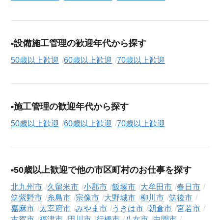
設備施工管理の歓迎年代から探す
50歳以上歓迎
60歳以上歓迎
70歳以上歓迎
施工管理の歓迎年代から探す
50歳以上歓迎
60歳以上歓迎
70歳以上歓迎
50歳以上歓迎で他の市区町村のお仕事を探す
北九州市
久留米市
小郡市
飯塚市
大牟田市
春日市
筑紫野市
糸島市
宗像市
大野城市
柳川市
筑後市
嘉麻市
太宰府市
みやま市
うきは市
朝倉市
宮若市
古賀市
福津市
田川市
行橋市
八女市
中間市