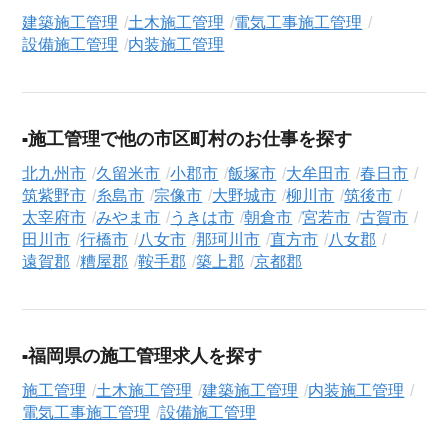
現在）のシニア向け求人を保有しており、その多くが当サービ
建築施工管理
土木施工管理
電気工事施工管理
スだけの非公開求人です。
設備施工管理
内装施工管理
ご利用の流れ
気になる求人がございましたら、まずは「求人紹介を依頼す
る」ボタンからご登録ください。シニア専門のキャリアアドバ
施工管理で他の市区町村のお仕事を探す
イザーが、これまでのご経歴やご希望を丁寧にヒアリングし、
職務経歴書の作成から面接対策、企業との条件交渉まで、転職
北九州市
久留米市
小郡市
飯塚市
大牟田市
春日市
活動の全プロセスを無料でサポートいたします。
筑紫野市
糸島市
宗像市
大野城市
柳川市
筑後市
太宰府市
みやま市
うきは市
朝倉市
宮若市
古賀市
求人検索について
田川市
行橋市
八女市
那珂川市
直方市
八女郡
シニアジョブエージェントでは、豊富な求人情報の中から、あ
遠賀郡
糟屋郡
鞍手郡
築上郡
京都郡
なたの希望に合ったお仕事を簡単に見つけられます。雇用形態
（
正社員
、
契約社員
、
アルバイト・パート
）や、勤務地、年
収・時給・日給、さらに
週休2日制
、
駅近
、
寮・社宅あり
といっ
福岡県の施工管理求人を探す
たこだわり条件での絞り込み検索も可能です。
施工管理
土木施工管理
建築施工管理
内装施工管理
この建築施工管理の求人にご興味をお持ちの方はもちろん、
電気工事施工管理
設備施工管理
「まずは相談から始めたい」という方も、ぜひお気軽に
転職支
援サービス（無料）
にお申し込みください。