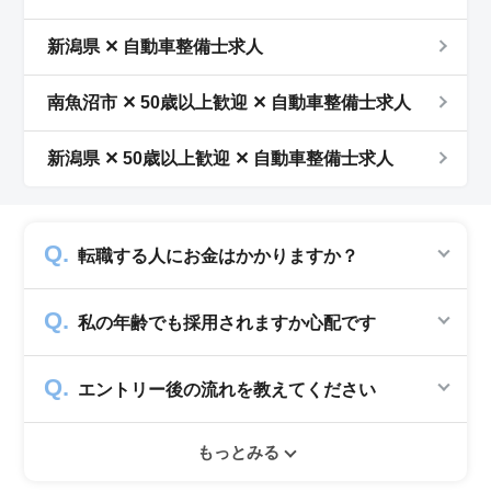
新潟県 ✕ 自動車整備士求人
南魚沼市 ✕ 50歳以上歓迎 ✕ 自動車整備士求人
新潟県 ✕ 50歳以上歓迎 ✕ 自動車整備士求人
転職する人にお金はかかりますか？
かかりません。求人企業から費用を頂いて運営
私の年齢でも採用されますか心配です
していますので、転職希望者の方からは費用は
一切発生致しません。
シニアジョブでは50歳以上の方を採用する企
エントリー後の流れを教えてください
業のみ掲載をしています。60代・70代以上の
就職実績も多数ありますので年齢に気負いせず
エントリー後はお電話にてキャリアアドバイザ
ぜひ紹介依頼へ進んでください。
もっとみる
ーとヒアリングのお時間を頂きます。その後希
望条件沿った求人をご案内させて頂きます。面