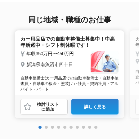
接調整や入社時の条件交渉など最後まで入社の
サポートをいたします。
同じ地域・職種のお仕事
カー用品店での自動車整備士募集中！中高
年活躍中・シフト制休暇です！
年収350万円〜450万円
新潟県南魚沼市四十日
査
自動車整備士(カー用品店での自動車整備士・自動車検
査員・自動車の板金・塗装) / 正社員・契約社員・アル
バイト・パート
検討リスト
詳しく見る
に追加