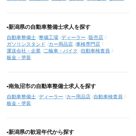
求人検索について
シニアジョブエージェントでは、豊富な求人情報の中から、あ
なたの希望に合ったお仕事を簡単に見つけられます。雇用形態
（
正社員
、
契約社員
、
アルバイト・パート
）や、勤務地、年
新潟県の自動車整備士求人を探す
収・時給・日給、さらに
週休2日制
、
駅近
、
寮・社宅あり
といっ
自動車整備士
整備工場
ディーラー
販売店
たこだわり条件での絞り込み検索も可能です。
ガソリンスタンド
カー用品店
車検専門店
運送会社・企業
二輪車・バイク
自動車検査員
このカー用品店・自動車検査員・板金・塗装の求人にご興味を
板金・塗装
お持ちの方はもちろん、「まずは相談から始めたい」という方
も、ぜひお気軽に
転職支援サービス（無料）
にお申し込みくだ
さい。
南魚沼市の自動車整備士求人を探す
自動車整備士
ディーラー
カー用品店
自動車検査員
板金・塗装
新潟県の歓迎年代から探す