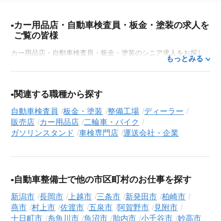
カー用品店・自動車検査員・板金・塗装の求人を
ご覧の皆様
カー用品店・自動車検査員・板金・塗装のシニア求人をお探し
もっとみる
なら、シニア専門の転職支援サービス「シニアジョブエージェ
ント」にお任せください。50代・60代はもちろん、70代以上の
方の転職支援実績も豊富な私たちが、あなたの経験とスキルを
関連する職種から探す
活かせるお仕事探しを徹底的にサポートします。この求人を含
自動車検査員
板金・塗装
整備工場
ディーラー
む
33,686
件（2026年8月10日現在）のシニア向け求人を保有し
販売店
カー用品店
二輪車・バイク
ており、その多くが当サービスだけの非公開求人です。
ガソリンスタンド
車検専門店
運送会社・企業
ご利用の流れ
気になる求人がございましたら、まずは「求人紹介を依頼す
る」ボタンからご登録ください。シニア専門のキャリアアドバ
自動車整備士で他の市区町村のお仕事を探す
イザーが、これまでのご経歴やご希望を丁寧にヒアリングし、
職務経歴書の作成から面接対策、企業との条件交渉まで、転職
新潟市
長岡市
上越市
三条市
新発田市
柏崎市
活動の全プロセスを無料でサポートいたします。
燕市
村上市
佐渡市
五泉市
阿賀野市
見附市
十日町市
糸魚川市
魚沼市
胎内市
小千谷市
妙高市