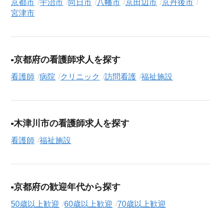
京都市
宇治市
向日市
八幡市
京田辺市
京丹後市
職務経歴書の作成から面接対策、企業との条件交渉まで、転職
宮津市
活動の全プロセスを無料でサポートいたします。
求人検索について
シニアジョブエージェントでは、豊富な求人情報の中から、あ
京都府の看護師求人を探す
なたの希望に合ったお仕事を簡単に見つけられます。雇用形態
看護師
病院
クリニック
訪問看護
福祉施設
（
正社員
、
契約社員
、
アルバイト・パート
）や、勤務地、年
収・時給・日給、さらに
週休2日制
、
駅近
、
寮・社宅あり
といっ
たこだわり条件での絞り込み検索も可能です。
この福祉施設の求人にご興味をお持ちの方はもちろん、「まず
木津川市の看護師求人を探す
は相談から始めたい」という方も、ぜひお気軽に
転職支援サー
看護師
福祉施設
ビス（無料）
にお申し込みください。
京都府の歓迎年代から探す
50歳以上歓迎
60歳以上歓迎
70歳以上歓迎