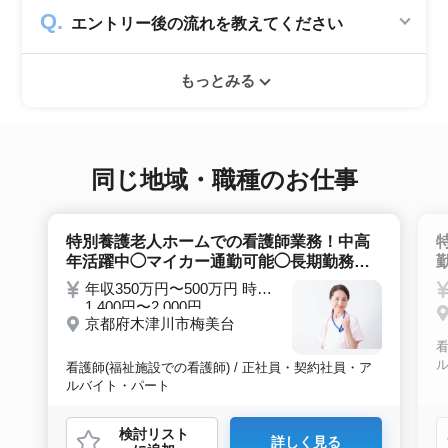
シニアジョブでは50歳以上の方を採用する企
エントリー後の流れを教えてください
業のみ掲載をしています。60代・70代以上の
就職実績も多数ありますので年齢に気負いせず
エントリー後はお電話にてキャリアアドバイザ
ぜひ紹介依頼へ進んでください。
もっとみる
ーとヒアリングのお時間を頂きます。その後希
望条件沿った求人をご案内させて頂きます。面
接調整や入社時の条件交渉など最後まで入社の
サポートをいたします。
同じ地域・職種のお仕事
特別養護老人ホームでの看護師業務！中高
年活躍中◯マイカー通勤可能◯長期勤務可
能な方！
年収350万円〜500万円 時給
1,400円〜2,000円
京都府木津川市梅美台
看
看護師(福祉施設での看護師) / 正社員・契約社員・ア
ルバイト・パート
検討リスト
詳しく見る