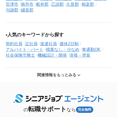
宮津市
南丹市
船井郡
乙訓郡
久世郡
相楽郡
与謝郡
綴喜郡
人気のキーワードから探す
契約社員
正社員
派遣社員
週休2日制
アルバイト・パート
残業なし・少なめ
車通勤OK
社会保険労務士
機械設計・開発
溶接・塗装
関連情報をもっとみる
転職サポート
の
なら
完全無料