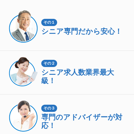
その１
シニア専門
だから安心！
その２
シニア求人数
業界最大
級！
その３
専門のアドバイザーが対
応！