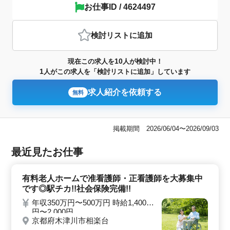
お仕事ID / 4624497
検討リスト
に追加
10
現在この求人を
人が検討中！
1
人がこの求人を「検討リストに追加」しています
求人紹介を依頼する
無料
掲載期間 2026/06/04〜2026/09/03
最近見たお仕事
有料老人ホームで准看護師・正看護師を大募集中
です◎駅チカ!!社会保険完備!!
年収350万円〜500万円 時給1,400
円〜2,000円
京都府木津川市相楽台