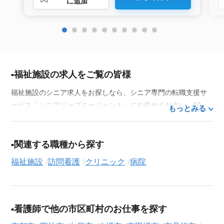
に追加
福祉施設の求人をご覧の皆様
福祉施設のシニア求人をお探しなら、シニア専門の転職支援サ
ービス「シニアジョブエージェント」にお任せください。50
もっとみる
代・60代はもちろん、70代以上の方の転職支援実績も豊富な私
たちが、あなたの経験とスキルを活かせるお仕事探しを徹底的
にサポートします。この求人を含む
33,686
件（2026年8月9日現
関連する職種から探す
在）のシニア向け求人を保有しており、その多くが当サービス
福祉施設
訪問看護
クリニック
病院
だけの非公開求人です。
ご利用の流れ
気になる求人がございましたら、まずは「求人紹介を依頼す
看護師で他の市区町村のお仕事を探す
る」ボタンからご登録ください。シニア専門のキャリアアドバ
イザーが、これまでのご経歴やご希望を丁寧にヒアリングし、