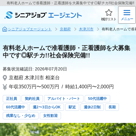
有料老人ホームで准看護師・正看護師を大募集中です◎駅チカ!!社会保険完備!
メニュー
検討リスト
シニアジョブエージェント
京都府
木津川市
有料老人ホームで准看
有料老人ホームで准看護師・正看護師を大募集
中です◎駅チカ!!社会保険完備!!
募集状況確認日:
2026年07月20日
京都府
木津川市
相楽台
年収350万円〜500万円
/
時給1,400円〜2,000円
正社員
契約社員
アルバイト・パート
50代活躍中
60代活躍中
週2〜3日からOK
駅近
週休2日制
長期
残業なし・少なめ
女性歓迎