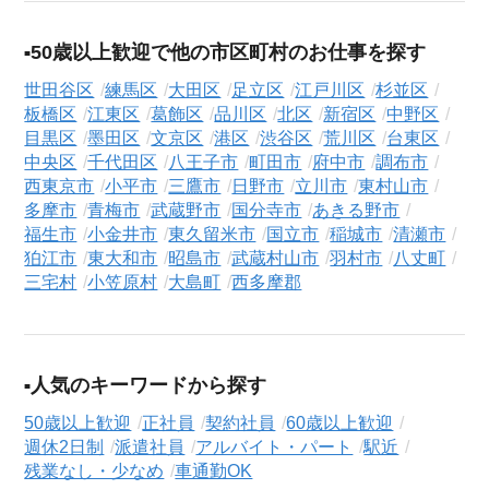
50歳以上歓迎で他の市区町村のお仕事を探す
世田谷区
練馬区
大田区
足立区
江戸川区
杉並区
板橋区
江東区
葛飾区
品川区
北区
新宿区
中野区
目黒区
墨田区
文京区
港区
渋谷区
荒川区
台東区
中央区
千代田区
八王子市
町田市
府中市
調布市
西東京市
小平市
三鷹市
日野市
立川市
東村山市
多摩市
青梅市
武蔵野市
国分寺市
あきる野市
福生市
小金井市
東久留米市
国立市
稲城市
清瀬市
狛江市
東大和市
昭島市
武蔵村山市
羽村市
八丈町
三宅村
小笠原村
大島町
西多摩郡
人気のキーワードから探す
50歳以上歓迎
正社員
契約社員
60歳以上歓迎
週休2日制
派遣社員
アルバイト・パート
駅近
残業なし・少なめ
車通勤OK