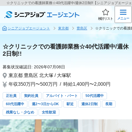
☆クリニックでの看護師業務☆40代活躍中/週休2日制!!【シニアジョブエージ
メニュー
検討リスト
シニアジョブエージェント
東京都
豊島区
☆クリニックでの看護師
☆クリニックでの看護師業務☆40代活躍中/週休
2日制!!
募集状況確認日:
2026年07月08日
東京都
豊島区
北大塚 / 大塚駅
年収350万円〜500万円
/
時給1,400円〜2,000円
正社員
契約社員
アルバイト・パート
50代活躍中
60代活躍中
週2〜3日からOK
駅近
週休2日制
長期
残業なし・少なめ
女性歓迎