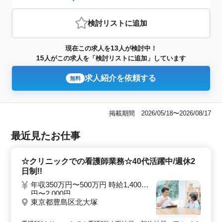
検討リスト
に追加
13
現在この求人を
人が検討中！
15
人がこの求人を「検討リストに追加」しています
求人紹介を依頼する
無料
掲載期間 2026/05/18〜2026/08/17
最近見たお仕事
☆クリニックでの看護師業務☆40代活躍中/週休2
日制!!
年収350万円〜500万円 時給1,400
円〜2,000円
東京都豊島区北大塚