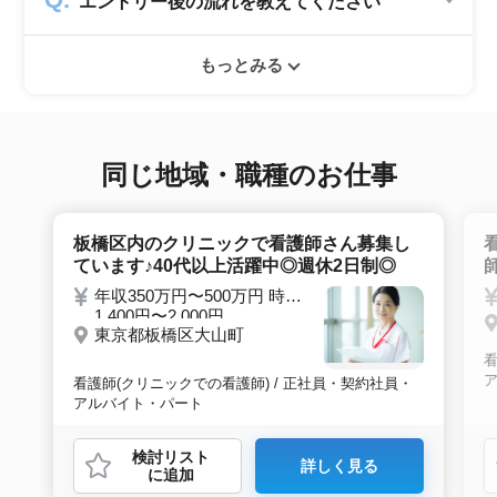
エントリー後の流れを教えてください
業のみ掲載をしています。60代・70代以上の
就職実績も多数ありますので年齢に気負いせず
エントリー後はお電話にてキャリアアドバイザ
ぜひ紹介依頼へ進んでください。
もっとみる
ーとヒアリングのお時間を頂きます。その後希
望条件沿った求人をご案内させて頂きます。面
接調整や入社時の条件交渉など最後まで入社の
サポートをいたします。
同じ地域・職種のお仕事
板橋区内のクリニックで看護師さん募集し
ています♪40代以上活躍中◎週休2日制◎
年収350万円〜500万円 時給
1,400円〜2,000円
東京都板橋区大山町
看
看護師(クリニックでの看護師) / 正社員・契約社員・
アルバイト・パート
検討リスト
詳しく見る
に追加