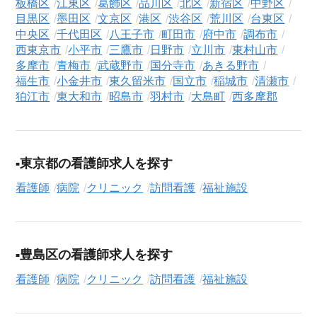
職務経歴書の作成から面接対策、企業との条件交渉まで、転職
板橋区
江東区
葛飾区
品川区
北区
新宿区
中野区
活動の全プロセスを無料でサポートいたします。
目黒区
墨田区
文京区
港区
渋谷区
荒川区
台東区
中央区
千代田区
八王子市
町田市
府中市
調布市
求人検索について
西東京市
小平市
三鷹市
日野市
立川市
東村山市
シニアジョブエージェントでは、豊富な求人情報の中から、あ
多摩市
青梅市
武蔵野市
国分寺市
あきる野市
なたの希望に合ったお仕事を簡単に見つけられます。雇用形態
福生市
小金井市
東久留米市
国立市
稲城市
清瀬市
狛江市
東大和市
昭島市
羽村市
大島町
西多摩郡
（
正社員
、
契約社員
、
アルバイト・パート
）や、勤務地、年
収・時給・日給、さらに
週休2日制
、
駅近
、
長期
といったこだわ
り条件での絞り込み検索も可能です。
このクリニックの求人にご興味をお持ちの方はもちろん、「ま
東京都の看護師求人を探す
ずは相談から始めたい」という方も、ぜひお気軽に
転職支援サ
看護師
病院
クリニック
訪問看護
福祉施設
ービス（無料）
にお申し込みください。
豊島区の看護師求人を探す
看護師
病院
クリニック
訪問看護
福祉施設