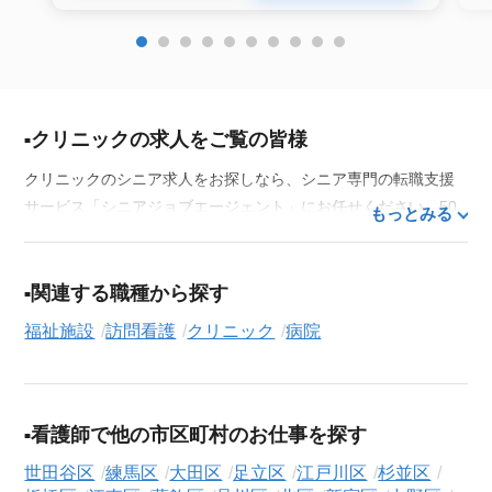
クリニックの求人をご覧の皆様
クリニックのシニア求人をお探しなら、シニア専門の転職支援
サービス「シニアジョブエージェント」にお任せください。50
もっとみる
代・60代はもちろん、70代以上の方の転職支援実績も豊富な私
たちが、あなたの経験とスキルを活かせるお仕事探しを徹底的
にサポートします。この求人を含む
33,686
件（2026年8月8日現
関連する職種から探す
在）のシニア向け求人を保有しており、その多くが当サービス
福祉施設
訪問看護
クリニック
病院
だけの非公開求人です。
ご利用の流れ
気になる求人がございましたら、まずは「求人紹介を依頼す
看護師で他の市区町村のお仕事を探す
る」ボタンからご登録ください。シニア専門のキャリアアドバ
イザーが、これまでのご経歴やご希望を丁寧にヒアリングし、
世田谷区
練馬区
大田区
足立区
江戸川区
杉並区