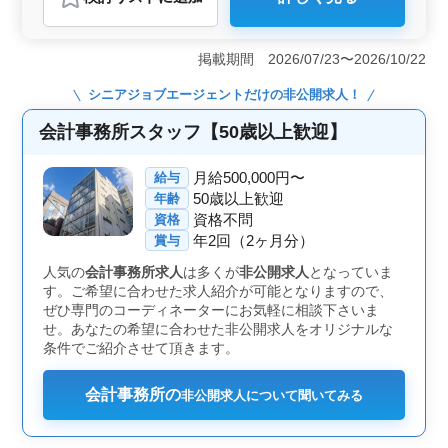
おすすめポイント
＜車通勤可能・残業少なめの魅力＞ 水戸駅周辺で車通
勤可能。繁忙期でも残業は少なめで、ワークライフバラ
掲載期間 2026/07/23〜2026/10/22
ンスを大切にできる環境です。クライアントの税務指導
や申告書類の作成業務を通じ、確かなスキルを発揮する
シニアジョブエージェント
だけの非公開求人！
ことが可能です。 ＜ベテラン経験者優遇と充実した
報酬＞ 50代のベテラン経験者歓迎しています。経験5年
会計事務所スタッフ【50歳以上歓迎】
以上の実績ある方にピッタリです。月収300万円〜450万
円の高水準な給与で、通勤手当も全額支給していま
月給500,000円〜
給与
す。 ＜福利厚生とキャリア形成＞ 雇用・労災・健
50歳以上歓迎
年齢
康・厚生など各種福利厚生も充実しています。複数名の
資格不問
資格
採用で、安定感のある職場です。育休や産休の制度も整
年2回（2ヶ月分）
備され、キャリア形成にも配慮されています。
賞与
人気の
会計事務所求人
は多くが
非公開求人
となっていま
す。ご希望に合わせた求人紹介が可能となりますので、
ぜひ専門のコーディネーターにお気軽に相談下さいま
せ。あなたの希望に合わせた非公開求人をオリジナルな
条件でご紹介させて頂きます。
会計事務所の
非公開求人について聞いてみる