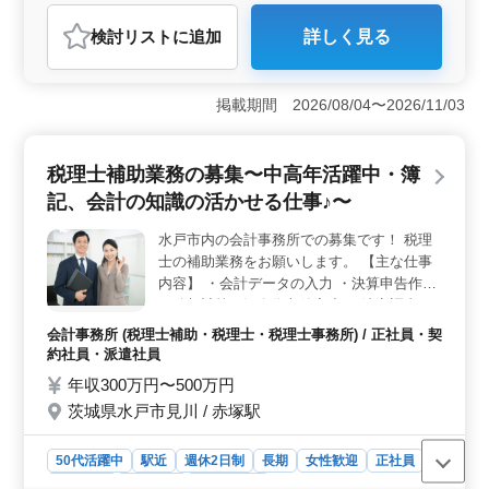
契約社員
派遣社員
アルバイト・パート
会計事務所
検討リスト
に追加
詳しく見る
おすすめポイント
＜経験者優遇＞ 実務経験3年以上が求められており、税
務や会計業務に精通した方を歓迎しています。税理士有
掲載期間 2026/08/04〜2026/11/03
資格者は特に優遇されます。確定申告や年末調整など、
幅広い業務に携われるチャンスです。 ＜多彩な雇用
形態＞ 正社員からパートまで柔軟な雇用形態を用意し
税理士補助業務の募集〜中高年活躍中・簿
ています。週2〜3日からの勤務も可能で、中高年層も積
記、会計の知識の活かせる仕事♪〜
極的に活躍しています。 ＜アットホームな職場環境
＞ 経験者が多く在籍し、アットホームな雰囲気で働け
水戸市内の会計事務所での募集です！ 税理
る環境です。40代や50代の方々が活躍中で、仲間と共に
士の補助業務をお願いします。 【主な仕事
成長できます。
内容】 ・会計データの入力 ・決算申告作業
・給与計算・源泉徴収簿入力 ・法定調書、
確定申告 ・内勤業務 ・来客、電話対応 中高
会計事務所 (税理士補助・税理士・税理士事務所) / 正社員・契
年・シニアベテラン経験者歓迎です！ 今ま
約社員・派遣社員
での経験を活かして頂ける方、ぜひご応募く
年収300万円〜500万円
ださい。
茨城県水戸市見川 / 赤塚駅
50代活躍中
駅近
週休2日制
長期
女性歓迎
正社員
契約社員
派遣社員
会計事務所