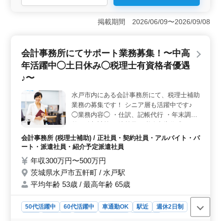
＜安定した収入と豊富な福利厚生＞ 年収は350万円から
600万円と幅広く設定されており、これまでの経験やスキ
掲載期間 2026/06/09〜2026/09/08
ルを最大限に評価してくれる職場です。また、賞与は年2
回、計3ヶ月分が支給されるため、安定した収入を得るこ
とが可能です。さらに、雇用保険、労災保険、健康保
会計事務所にてサポート業務募集！〜中高
険、厚生年金が完備されており、長期的なキャリアを考
年活躍中◯土日休み◯税理士有資格者優遇
える上でも安心です。通勤手当も支給され、経済的な負
担を軽減できます。 ＜働きやすい労働環境とワーク
♪〜
ライフバランス＞ この職場は完全週休二日制を採用し
ており、土日祝日にしっかりと休むことができます。さ
水戸市内にある会計事務所にて、税理士補助
らに、夏季休暇や年末年始休暇も充実しているため、年
業務の募集です！ シニア層も活躍中です♪
間を通じてしっかりとリフレッシュする時間が確保でき
◯業務内容◯ ・仕訳、記帳代行 ・年末調
ます。勤務時間は8時30分から17時00分、または9時00分
整、給与計算 ・決算及び税務申告作成 ・月
から17時30分と、始業時間に柔軟性があり、個々のライ
次巡回監査 ・税務相談 ・相続税・事業承継
会計事務所 (税理士補助) / 正社員・契約社員・アルバイト・パ
フスタイルに合わせた働き方が可能です。さらに、残業
コンサルティング ・その他関連業務 ＊水戸
ート・派遣社員・紹介予定派遣社員
は月平均10時間と少なく、無理のない働き方が実現でき
駅から徒歩10分 ＊年間休日数122日 職場、
ます。 ＜キャリアアップのチャンスと長期的な活躍
年収300万円〜500万円
スタッフともに明るい事務所です。能力に合
の場＞ このポジションは、会計事務所での経験を持つ
茨城県水戸市五軒町 / 水戸駅
わせお仕事をお願いしていきます！ 税理士
方を積極的に歓迎しており、中高年のベテラン層も活躍
平均年齢 53歳 / 最高年齢 65歳
資格保有者はもちろん、ブランクあり方も大
中です。これまでの豊富な経験を生かして、税理士補助
歓迎です◯ 皆様のご応募お待ちしておりま
業務に挑戦し、さらに専門的なスキルを磨くことができ
す☆
ます。また、税理士の指示の下で顧客訪問や会計税務処
50代活躍中
60代活躍中
車通勤OK
駅近
週休2日制
理の指導を行うなど、責任感のある業務に取り組むこと
長期
女性歓迎
正社員
契約社員
派遣社員