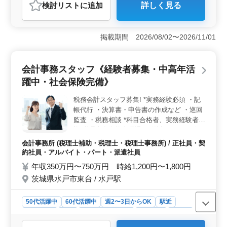
検討リスト
に追加
詳しく見る
おすすめポイント
＜経験者優遇・中高年向けのキャリアチャンス＞ 税
務・会計事務所の経験者を積極的に募集しています。税
掲載期間 2026/08/02〜2026/11/01
理士有資格者は優遇され、実務経験2年以上が求められま
す。中高年層の活躍が期待されます。 ＜高収入と充
実の福利厚生＞ 経験やスキルにより、年収350〜750万
会計事務スタッフ《経験者募集・中高年活
円となります。パート時給も1300〜1800円と高水準で
躍中・社会保険完備》
す。また、全額支給の通勤手当や充実した福利厚生を提
供しています。 ＜多彩な業務経験とサポート体制
税務会計スタッフ募集! *実務経験必須 ・記
＞ 入力業務から決算業務まで幅広い業務に携わり、意
帳代行 ・決算書・申告書の作成など ・巡回
欲のある方や科目合格者も歓迎されます。若い活気のあ
る職場で、資格取得のサポートも充実しています。
監査 ・税務相談 *科目合格者、実務経験者歓
迎 税理士有資格者優遇！ 付近は、コンビ
ニ、飲食店多数! 是非ご応募下さい!
会計事務所 (税理士補助・税理士・税理士事務所) / 正社員・契
約社員・アルバイト・パート・派遣社員
年収350万円〜750万円 時給1,200円〜1,800円
茨城県水戸市東台 / 水戸駅
50代活躍中
60代活躍中
週2〜3日からOK
駅近
週休2日制
長期
残業なし・少なめ
男性歓迎
正社員
契約社員
派遣社員
アルバイト・パート
会計事務所