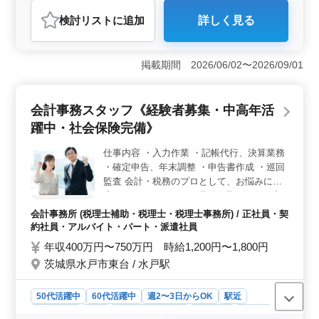
おすすめポイント
検討リスト
に追加
詳しく見る
＜中高年活躍中の税理士補助業務＞ 茨城県水戸市上水
戸にある税務会計スタッフを募集しています。記帳代行
や税務申告などの業務を通じて、顧客との信頼関係を築
掲載期間 2026/06/02〜2026/09/01
くことができる方を歓迎します。特に訪問業務経験者や
会計事務所での経験がある方、さらに科目合格者や試験
受験を目指している方は優遇されます。 ＜募集条件
会計事務スタッフ《経験者募集・中高年活
と待遇＞ 必要な資格や経験は特にありませんが、会計
事務所での経験がある方が歓迎されます。車通勤可能
躍中・社会保険完備》
で、時給は1100円以上です。通勤手当は全額支給され、
福利厚生も充実しています。 ＜会社概要＞ 会社の
仕事内容 ・入力作業 ・記帳代行、決算業務
平均年齢は40歳で、女性が10割を占める職場です。禁煙
・確定申告、年末調整 ・申告書作成 ・巡回
環境の中で税務業務や記帳代行、税務・会計コンサルテ
監査 会計・税務のプロとして、お悩みにお
ィングなどを行っています。学術研究や専門・技術サー
応えできるよう、 日々業務に取り組める方
ビス業に携わる方々のご応募をお待ちしています。
歓迎です! 応募資格:会計事務所実務経験3年
会計事務所 (税理士補助・税理士・税理士事務所) / 正社員・契
以上 税理士有資格者:優遇
約社員・アルバイト・パート・派遣社員
年収400万円〜750万円 時給1,200円〜1,800円
茨城県水戸市東台 / 水戸駅
50代活躍中
60代活躍中
週2〜3日からOK
駅近
週休2日制
長期
残業なし・少なめ
男性歓迎
正社員