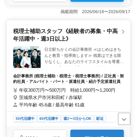
おすすめポイント
＜経験者優遇＞ 会計事務所経験者優遇！内勤メインの
掲載期間 2026/06/18〜2026/09/17
業務で、税務申告補助など幅広い経験が活かせま
す。 ＜中高年活躍中＞ 50代から60代まで幅広い年
齢層が活躍しています。シニアの方も歓迎され、経験を
税理士補助スタッフ《経験者の募集・中高
活かしやすい環境です。 ＜働きやすさ重視＞ 残業
年活躍中・週3日以上》
ゼロを目指し、事務所環境整備に力を入れています。仕
事とプライベートのバランスを大切にできる職場です。
日立駅ちかくの会計事務所 ≪はじめはきち
んと教育・指導致します≫ 残業はできる限
りなくし、あなたのライフスタイルを尊重し
ます。 【仕事内容】 ・月次決算書の作成 ・
税務申告の作成、チェック ・申告業務(税務
会計事務所 (税理士補助・税理士・税理士事務所) / 正社員・契
申告書の作成、提出) ・来客や問い合わせな
約社員・アルバイト・パート・派遣社員・紹介予定派遣社員
どの対応 ***************************** ※年齢・
年収300万円〜500万円 時給1,000円〜1,200円
学歴不問 業績好調につき増員募集 税理士の
茨城県水戸市河和田町 / 赤塚駅
方優遇致します。
平均年齢 45.6歳 / 最高年齢 61歳
50代活躍中
60代活躍中
週2〜3日からOK
駅近
週休2日制
長期
残業なし・少なめ
男性歓迎
正社員
契約社員
派遣社員
紹介予定派遣社員