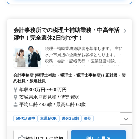
会計事務所での税理士補助業務・中高年活
躍中！完全週休2日制です！
税理士補助業務経験者を募集します。 主に
水戸市周辺の企業がお客様となります。 ・
税務・会計・記帳代行 ・医業経営相談、相
続税対策 ・不動産鑑定評価 ・社会福祉法人
経営相談 ・介護サ－ビス法人の設立，計画
会計事務所 (税理士補助・税理士・税理士事務所) / 正社員・契
・人事課代行業務 50代60代の会計事務所経
約社員・派遣社員
験者募集中、ブランクのある方も歓迎です！
年収300万円〜500万円
男性女性ともに活躍中の企業です、ぜひご応
茨城県水戸市見和 / 偕楽園駅
募ください！
平均年齢 48.6歳 / 最高年齢 60歳
50代活躍中
車通勤OK
週休2日制
長期
残業なし・少なめ
女性歓迎
正社員
契約社員
派遣社員
会計事務所
検討リスト
に追加
詳しく見る