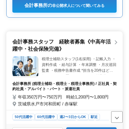
会計事務所の
非公開求人について聞いてみる
会計事務スタッフ 経験者募集《中高年活
躍中・社会保険完備》
税理士補助スタッフ(1名採用) ・記帳入力 ・
資料作成 ・給与計算 ・年末調整 ・月次巡回
監査 ・税務申告書作成 *担当を20件ほどお
任せします(経歴スキルによる) *従業員
数:13〜18名規模。駅チカ綺麗なオフィスで
会計事務所 (税理士補助・税理士・税理士事務所) / 正社員・契
す。 税理士の方優遇致します。
約社員・アルバイト・パート・派遣社員
年収350万円〜750万円 時給1,200円〜1,800円
茨城県水戸市河和田町 / 赤塚駅
50代活躍中
60代活躍中
週2〜3日からOK
駅近
週休2日制
長期
残業なし・少なめ
男性歓迎
正社員