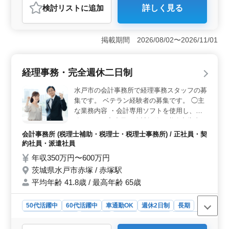
検討リスト
に追加
詳しく見る
おすすめポイント
＜経験者を積極募集・中高年向けの働きやすい環境＞
経験者を歓迎し、中高年の活躍を支援する環境です。実
掲載期間 2026/08/02〜2026/11/01
務経験2年以上が必要で、科目合格者も歓迎されま
す。 ＜高収入と充実の福利厚生＞ 経験やスキルに
より、年収350〜750万円となります。時給1300〜1800
経理事務・完全週休二日制
円のパート勤務も可能です。また、通勤手当や賞与な
ど、福利厚生も充実しています。 ＜幅広い業務経験
水戸市の会計事務所で経理事務スタッフの募
の機会＞ 記帳代行から巡回監査まで幅広い業務に携わ
集です。 ベテラン経験者の募集です。 ◯主
る機会があります。税務相談や決算書・申告書の作成な
な業務内容 ・会計専用ソフトを使用し、財
ど、多彩な案件があります。
務データの入力及び会計帳簿・税務申告書の
作成 ・パソコンソフトのワード、エクセル
会計事務所 (税理士補助・税理士・税理士事務所) / 正社員・契
を使用し、各書類の作成 ・担当のクライア
約社員・派遣社員
ントを巡回し、会計監査及び財務処理 ・業
年収350万円〜600万円
務上マイカー使用（ガソリン代別途支給）の
茨城県水戸市赤塚 / 赤塚駅
時もある 会計事務経験者の方、所得税及び
平均年齢 41.8歳 / 最高年齢 65歳
法人税確定申告書作成が可能な方優遇しま
す。 ぜひ今までの経験を活かして頂ける方
のご応募お待ちしております。
50代活躍中
60代活躍中
車通勤OK
週休2日制
長期
残業なし・少なめ
女性歓迎
正社員
契約社員
派遣社員
会計事務所