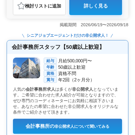
検討リスト
に追加
詳しく見る
おすすめポイント
＜働きやすい環境と完全週休二日制＞ この求人は、土
日祝日が完全に休める完全週休二日制で、仕事とプライ
掲載期間 2026/06/19〜2026/09/18
ベートの両立が図りやすい環境です。特に、残業が少な
く、月平均10時間以内であるため、家庭や趣味の時間も
シニアジョブエージェント
だけの非公開求人！
確保しやすいです。車通勤も可能で、通勤手当が支給さ
れるので、通勤にかかる負担も少ない点が魅力です。茨
会計事務所スタッフ【50歳以上歓迎】
城県内での安定した勤務を求める方に最適な環境で
す。 ＜ベテラン経験者歓迎と高い年収レンジ＞ 会
月給500,000円〜
給与
計事務所での経験があるベテランの方は特に歓迎されて
50歳以上歓迎
年齢
おり、今まで培ってきたスキルを存分に発揮できます。
資格不問
資格
所得税や法人税の確定申告書作成ができる方は条件面で
年2回（2ヶ月分）
優遇されるため、年収350万円から600万円と高い収入が
賞与
見込めます。さらに、賞与は年2回で、3.5ヶ月分と手厚
人気の
会計事務所求人
は多くが
非公開求人
となっていま
い報酬が得られる点も大きな魅力です。 ＜福利厚生
す。ご希望に合わせた求人紹介が可能となりますので、
と長期的なキャリアサポート＞ この求人では、雇用保
ぜひ専門のコーディネーターにお気軽に相談下さいま
険、労災保険、健康保険、厚生年金といった基本的な社
せ。あなたの希望に合わせた非公開求人をオリジナルな
会保険が完備されており、安心して働くことができま
条件でご紹介させて頂きます。
す。さらに、退職金共済にも加入しているため、長期的
なキャリア形成をサポートする仕組みが整っています。
会計事務の経験を活かしつつ、安定した雇用と福利厚生
会計事務所の
非公開求人について聞いてみる
を求める方にとって、理想的な職場環境です。