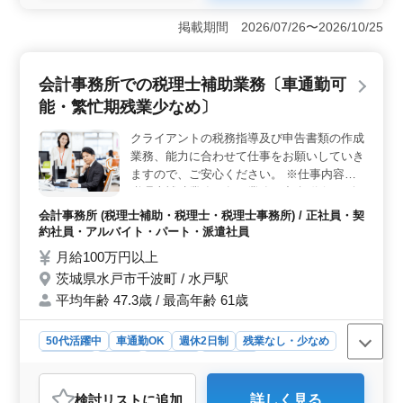
＜車通勤可能＞ 水戸市五軒町の偕楽園駅からの車通勤
が可能で、交通手段の選択肢が広がります。自家用車の
掲載期間 2026/07/26〜2026/10/25
利用ができるため、通勤時間やルートを自分で調整で
き、快適な通勤環境を確保できます。 ＜高収入＞
年収350万円〜500万円という高水準の給与が提示されて
会計事務所での税理士補助業務〔車通勤可
います。また、前年度実績で年2回の賞与支給があり、最
能・繁忙期残業少なめ〕
大で年間2.00ヶ月分または40万円〜100万円の支給が期待
できます。経験やスキルに応じて、高い収入を得ること
クライアントの税務指導及び申告書類の作成
ができます。 ＜残業少なめ＞ アットホームな雰囲
業務、能力に合わせて仕事をお願いしていき
気の事務所で業務がコントロールされており、残業は少
なめです。月平均で10時間程度の時間外勤務でありなが
ますので、ご安心ください。 ※仕事内容※
ら、週5日の就業日数で働くことができます。労働時間の
税理士補助業務の各種業務 ・記帳代行 ・会
バランスを取りながら、充実した職場環境で働けます。
計処理指導 ・税務監査、会計監査 ・経営指
会計事務所 (税理士補助・税理士・税理士事務所) / 正社員・契
導、コンサルタント ・各種申告書類の作成
約社員・アルバイト・パート・派遣社員
等 ◎50代のベテラン経験者歓迎 ◎残業少な
月給100万円以上
め
茨城県水戸市千波町 / 水戸駅
平均年齢 47.3歳 / 最高年齢 61歳
50代活躍中
車通勤OK
週休2日制
残業なし・少なめ
女性歓迎
正社員
契約社員
派遣社員
アルバイト・パート
会計事務所
検討リスト
に追加
詳しく見る