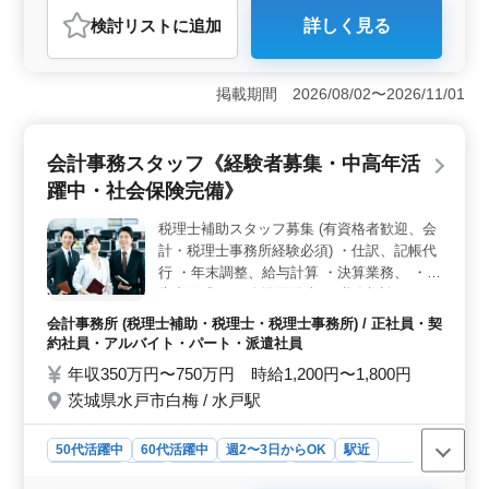
契約社員
派遣社員
アルバイト・パート
会計事務所
検討リスト
に追加
詳しく見る
おすすめポイント
＜中高年向けの経験者募集＞ 経験者を重視し、中高年
の活躍を支援しています。実務経験2年以上を持つ方を歓
掲載期間 2026/08/02〜2026/11/01
迎しており、税理士補助スタッフとしての業務をお任せ
します。 ＜高収入と福利厚生＞ 経験やスキルによ
り年収350〜750万円です。賞与や、全額支給の通勤手
会計事務スタッフ《経験者募集・中高年活
当、健康・厚生・雇用・労災保険が完備されており安心
躍中・社会保険完備》
して働けます。 ＜キャリアチャンスと働きやすさ
＞ 担当業務が20件ほどで、スキルや経験に応じて業務
税理士補助スタッフ募集 (有資格者歓迎、会
をお任せします。土日祝休みで、繁忙期以外は残業少な
計・税理士事務所経験必須) ・仕訳、記帳代
め、駅チカの綺麗なオフィスで快適な環境です。
行 ・年末調整、給与計算 ・決算業務、 ・申
告書作成 ・月次巡回監査 ・税務相談 ・コン
サルティング
会計事務所 (税理士補助・税理士・税理士事務所) / 正社員・契
約社員・アルバイト・パート・派遣社員
年収350万円〜750万円 時給1,200円〜1,800円
茨城県水戸市白梅 / 水戸駅
50代活躍中
60代活躍中
週2〜3日からOK
駅近
週休2日制
長期
残業なし・少なめ
男性歓迎
正社員