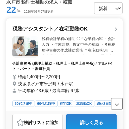
水戸市 税理士補助の求人・転職
22
件
2026年08月07日更新
税務アシスタント／在宅勤務OK
税務会計業務の補助 ◯主な業務内容 ・会計
入力 ・年末調整、確定申告の補助 ・各種税
務申告書の作成補助業務 ＊在宅勤務OK ＊
完全週休2日制（土日祝休み） ＊交通費支給
シニア世代のスタッフが活躍している職場で
会計事務所 (税理士補助・税理士・税理士事務所) / アルバイ
す！ 会計事務所勤務で積み重ねた知識やス
ト・パート・派遣社員
キルをぜひ発揮してください！
時給1,400円〜2,200円
茨城県水戸市米沢町 / 水戸駅
平均年齢 43.6歳 / 最高年齢 67歳
50代活躍中
60代活躍中
在宅OK
車通勤OK
週休2日制
長期
残業なし・少なめ
女性歓迎
男性歓迎
派遣社員
アルバイト・パート
会計事務所
検討リスト
に追加
詳しく見る
おすすめポイント