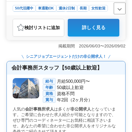
す。
50代活躍中
車通勤OK
週休2日制
長期
女性歓迎
正社員
契約社員
派遣社員
会計事務所
おすすめポイント
検討リスト
に追加
詳しく見る
＜アットホームな環境＞ 水戸市笠原町に位置する税理
士法人では、ベテラン税理士補助業務スタッフを募集し
ています。少人数制の事務所で、アットホームな雰囲気
掲載期間 2026/06/03〜2026/09/02
が自慢です。地域密着型のサービスを提供し、クライア
ントとの信頼関係を築くことを重視しています。 ＜
シニアジョブエージェント
だけの非公開求人！
経験者優遇＞ 会計事務所での実務経験が5年以上ある方
を歓迎します。経験豊富な方々のご応募をお待ちしてお
会計事務所スタッフ【50歳以上歓迎】
ります。また、50代以上の方々も積極的に活躍していま
すので、安心してご応募ください。 ＜働きやすさ抜
月給500,000円〜
給与
群＞ 年間休日120日以上という充実した休暇制度を設け
50歳以上歓迎
年齢
ており、週3〜5日の勤務で、土日祝や年末年始などの長
期休暇もしっかり確保されています。時間外労働も月10
資格不問
資格
時間程度と、ワークライフバランスを大切にする環境で
年2回（2ヶ月分）
賞与
す。
人気の
会計事務所求人
は多くが
非公開求人
となっていま
す。ご希望に合わせた求人紹介が可能となりますので、
ぜひ専門のコーディネーターにお気軽に相談下さいま
せ。あなたの希望に合わせた非公開求人をオリジナルな
条件でご紹介させて頂きます。