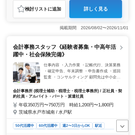
契約社員
派遣社員
アルバイト・パート
会計事務所
検討リスト
に追加
詳しく見る
おすすめポイント
＜経験とスキルを活かすキャリアチャンス＞ 税理士補
助スタッフを募集しています。実務経験2年以上を要し、
掲載期間 2026/08/02〜2026/11/01
経験者や科目合格者が歓迎されます。中高年層の方も積
極的に活躍できる環境です。 ＜高水準の報酬と充実
の福利厚生＞ 経験とスキルによって、年収350〜750万
会計事務スタッフ《経験者募集・中高年活
円を実現できます。パート時給も1300〜1800円と魅力的
躍中・社会保険完備》
です。全額支給の通勤手当や健康保険、厚生年金など、
充実した福利厚生を提供しています。 ＜多彩な業務
仕事内容 ・入力作業 ・記帳代行、決算業務
と充実の職場環境＞ 仕訳から税務相談まで多彩な業務
・確定申告、年末調整 ・申告書作成 ・巡回
に携わり、成長をサポートします。総合的な会計税務業
務に加え、起業支援にも力を入れる環境で活躍できま
監査 ・コンサルティング 顧問先は中小企業
す。
がメイン。 ベテラン先輩が多く在籍し、成
長できる環境です。意欲のある方歓迎。 応
会計事務所 (税理士補助・税理士・税理士事務所) / 正社員・契
募資格:会計事務所実務経験3年以上 税理士
約社員・アルバイト・パート・派遣社員
有資格者:優遇
年収350万円〜750万円 時給1,200円〜1,800円
茨城県水戸市城南 / 水戸駅
50代活躍中
60代活躍中
週2〜3日からOK
駅近
週休2日制
長期
残業なし・少なめ
男性歓迎
正社員