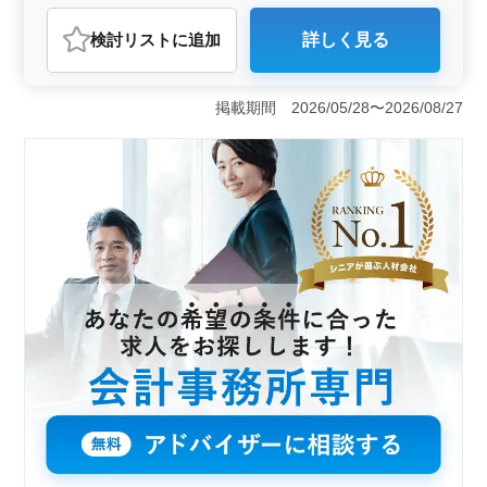
で、自己成長の機会が豊富にあります。年齢や学歴に関
紹介予定派遣社員
アルバイト・パート
会計事務所
係なく、チャレンジ精神を持った方が長期的にキャリア
検討リスト
に追加
詳しく見る
を築ける職場です。
おすすめポイント
＜経験者優遇の会計事務所サポート業務＞ この求人は
会計事務所でのサポート業務を募集しています。仕訳や
掲載期間 2026/05/28〜2026/08/27
記帳代行から年末調整、決算、税務申告作成まで幅広い
業務に携わります。明るい雰囲気の事務所で、スタッフ
一丸となって業務に取り組めます。経験者や税理士有資
格者は特に歓迎されます。 ＜土日休みでプライベー
トも充実＞ 週休2日制で土日休みのため、仕事とプライ
ベートの両立がしやすい環境です。また、年間休日数122
日という充実した休暇もあり、仕事とのバランスを取り
ながら働けます。 ＜明るい雰囲気の事務所で活躍
＞ 明るい職場環境で、スタッフ同士のコミュニケーシ
ョンも盛んです。能力に合わせた業務を担当し、スキル
アップを図れます。ブランクのある方も歓迎され、安心
して働ける環境が整っています。