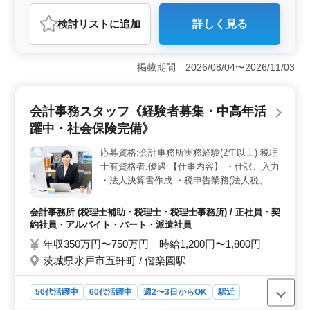
契約社員
派遣社員
アルバイト・パート
会計事務所
検討リスト
に追加
詳しく見る
おすすめポイント
＜成長の場＞ 中小企業の顧問先を主に担当し、コンサ
ルティング業務も行います。ベテランスタッフの支援の
掲載期間 2026/08/04〜2026/11/03
もと、スキルアップやキャリアの発展が期待できます。
年齢にかかわらず、意欲的な方を歓迎しています。
＜経験者に対する優遇＞ 実務経験3年以上の方を募集し
会計事務スタッフ《経験者募集・中高年活
ています。税務や会計業務に精通した経験者が求められ
躍中・社会保険完備》
ます。税理士有資格者は特に歓迎されるチャンスで
す。 ＜アットホームな環境＞ 地域密着型でアット
応募資格:会計事務所実務経験(2年以上) 税理
ホームな職場です。中高年層が活躍し、実力を発揮でき
士有資格者:優遇 【仕事内容】 ・仕訳、入力
る場を提供しています。
・法人決算書作成 ・税申告業務(法人税、相
続税、所得税) ・巡回監査 ・税務相談 指導
する社員がおりますので、 経験があれば、
会計事務所 (税理士補助・税理士・税理士事務所) / 正社員・契
すぐにお仕事に慣れると思います。 パート
約社員・アルバイト・パート・派遣社員
希望の方は週3〜 ご相談可能です(実務経験
年収350万円〜750万円 時給1,200円〜1,800円
必須)
茨城県水戸市五軒町 / 偕楽園駅
50代活躍中
60代活躍中
週2〜3日からOK
駅近
週休2日制
長期
残業なし・少なめ
男性歓迎
正社員