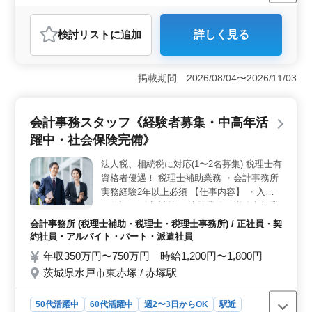
週休2日制
長期
残業なし・少なめ
男性歓迎
正社員
契約社員
派遣社員
アルバイト・パート
会計事務所
検討リスト
に追加
詳しく見る
おすすめポイント
＜経験者優遇＞ 実務経験2年以上を持つ方を歓迎してい
ます。税務や決算業務に携わりながら、経験を活かせる
掲載期間 2026/08/04〜2026/11/03
環境です。税理士有資格者は特に優遇されます。 ＜
幅広い雇用形態＞ 正社員からパートまで柔軟な雇用形
態を提供しています。週2〜3日からの勤務も可能で、中
会計事務スタッフ《経験者募集・中高年活
高年層も積極的に活躍中です。 ＜プライベートの確
躍中・社会保険完備》
保＞ 真面目で勉強熱心なスタッフが在籍し、プライベ
ートの時間も大切にできます。働きながら自己研鑽を重
法人税、相続税に対応(1〜2名募集) 税理士有
ねられる環境です。
資格者優遇！ 税理士補助業務 ・会計事務所
実務経験2年以上必須 【仕事内容】 ・入力
・仕訳 ・給与計算 ・決算業務、税務申告業
務 ・巡回監査 50代のベテランスタッフ多数
会計事務所 (税理士補助・税理士・税理士事務所) / 正社員・契
在籍 *パートをご希望の方は、週3からご相
約社員・アルバイト・パート・派遣社員
談いたします
年収350万円〜750万円 時給1,200円〜1,800円
茨城県水戸市東赤塚 / 赤塚駅
50代活躍中
60代活躍中
週2〜3日からOK
駅近