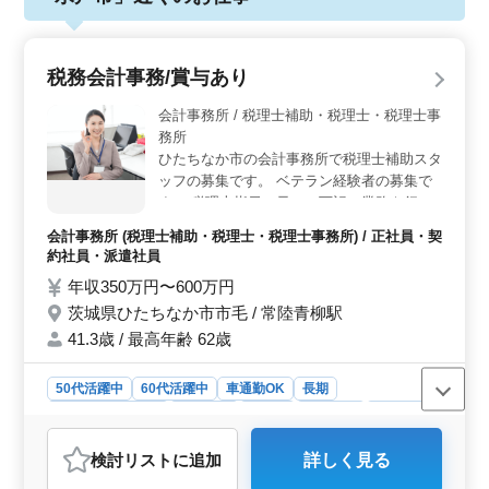
税務会計事務/賞与あり
会計事務所 / 税理士補助・税理士・税理士事
務所
ひたちなか市の会計事務所で税理士補助スタ
ッフの募集です。 ベテラン経験者の募集で
す。 税理士指示の元で、下記の業務を行っ
ていただきます。 ◯主な業務内容 ・顧問先
会計事務所 (税理士補助・税理士・税理士事務所) / 正社員・契
巡回業務（会計処理指導、会計監査） ・法
約社員・派遣社員
人及び個人の税務会計業務 ・各種税務申告
年収350万円〜600万円
書類の作成及び税務相談業務 ・会社設立、
茨城県ひたちなか市市毛 / 常陸青柳駅
事業承継等のサポート ・相続対策～相続税
申告業務 ・経営アドバイス 会計ソフトは主
41.3歳 / 最高年齢 62歳
にTKC・弥生会計を使用します。 ＊社有車
使用あり 税理士資格お持ちの方、会計事務
50代活躍中
60代活躍中
車通勤OK
長期
所経験10年以上の方は条件面優遇します！
残業なし・少なめ
女性歓迎
正社員
契約社員
派遣社員
希望条件・待遇相談して下さい。
会計事務所
検討リスト
に追加
詳しく見る
おすすめポイント