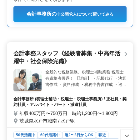
会計事務所の
非公開求人について聞いてみる
会計事務スタッフ《経験者募集・中高年活
躍中・社会保険完備》
全般的な税務業務、税理士補助業務 税理士
有資格者優遇！ 【詳細】 ・記帳代行 ・決算
書作成 ・資料作成 ・税務申告書作成 ・巡回
監査 個人事業主・中小企業をメインに、 税
務、経営アドバイスをいたしております。
会計事務所 (税理士補助・税理士・税理士事務所) / 正社員・契
約社員・アルバイト・パート・派遣社員
年収400万円〜750万円 時給1,200円〜1,800円
茨城県水戸市城南 / 水戸駅
50代活躍中
60代活躍中
週2〜3日からOK
駅近