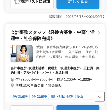
検討リスト
に追加
詳しく見る
アルバイト・パート
会計事務所
おすすめポイント
＜中高年活躍＞ 中高年の経験者が活躍できる環境で
掲載期間 2026/06/18〜2026/09/17
す。経験を活かし、安定したキャリアを築きません
か？ ＜経験者優遇＞ 会計事務所での経験が3年以上
ある方を歓迎します。経験を活かしてスキルアップを図
会計事務スタッフ《経験者募集・中高年活
りましょう！ ＜週3日以上＞ 週3日以上の勤務で、
躍中・社会保険完備》
柔軟な働き方が可能です。ライフスタイルに合わせて働
ける環境を整えています。
*税務・会計事務所経験必須 (1〜2名募集) 税
理士有資格者優遇！ ・入力業務 ・仕訳、記
帳代行 ・決算業務、年末調整 ・申告書作成
・月次巡回監査 ・税務相談 小さな企業〜大
きな企業まで手厚いサポートをします。 意
会計事務所 (税理士補助・税理士・税理士事務所) / 正社員・契
欲のある方、実務経験者、科目合格者歓迎!
約社員・アルバイト・パート・派遣社員
年収350万円〜750万円 時給1,200円〜1,800円
茨城県水戸市金町 / 偕楽園駅
50代活躍中
60代活躍中
週2〜3日からOK
駅近
週休2日制
長期
残業なし・少なめ
男性歓迎
正社員
契約社員
派遣社員
アルバイト・パート
会計事務所