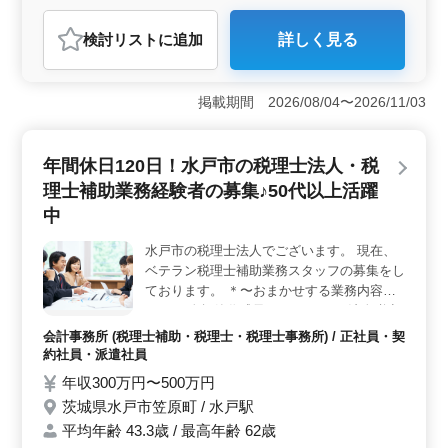
契約社員
派遣社員
アルバイト・パート
会計事務所
検討リスト
に追加
詳しく見る
おすすめポイント
＜経験者優遇＞ 実務経験2年以上を有する方を歓迎して
います。税務相談や決算業務など、幅広い業務に携われ
掲載期間 2026/08/04〜2026/11/03
ます。税理士有資格者は特に優遇されます。 ＜パー
トタイムの柔軟性＞ 週3日からの勤務も可能で、実務経
験がある方ならパートタイムでも応募可能です。指導す
年間休日120日！水戸市の税理士法人・税
る社員がいるため、すぐに業務に慣れることができま
理士補助業務経験者の募集♪50代以上活躍
す。 ＜多様な世代が活躍＞ 20代から60代まで幅広
い世代のスタッフが在籍しています。経験者だけでな
中
く、若手からベテランまでが活躍するアットホームな環
境です。
水戸市の税理士法人でございます。 現在、
ベテラン税理士補助業務スタッフの募集をし
ております。 ＊〜おまかせする業務内容〜
＊ ・月次帳簿作成及びチェック ・法人税申
告書の作成 ・決算書の作成 ・個人確定申告
会計事務所 (税理士補助・税理士・税理士事務所) / 正社員・契
書の作成 ・年末調整 等 ＊〜おまかせする業
約社員・派遣社員
務内容〜＊ ・会計ソフト：ICS ・年間休日
年収300万円〜500万円
120日以上 ・50代の新規採用実績有り！ 少
茨城県水戸市笠原町 / 水戸駅
人数制の事務所なので、とってもアットホー
平均年齢 43.3歳 / 最高年齢 62歳
ムが自慢です。 ご応募お待ちしておりま