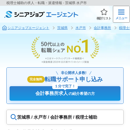
税理士補助の求人・転職・派遣情報 - 茨城県 水戸市
メニュー
検討リスト
シニアジョブエージェント
茨城県
水戸市
会計事務所
税理士
非公開求人多数!
転職サポート申し込み
完全無料
１分で完了！
会計事務所求人
の紹介希望の方
茨城県 / 水戸市 / 会計事務所 / 税理士補助