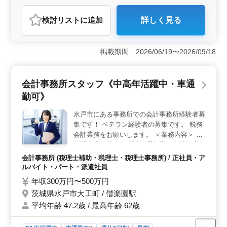
おすすめポイント
検討リスト
に追加
詳しく見る
＜魅力的なポイント＞ 税理士補助業務の募集です。中
高年からベテランの方まで幅広く活躍できる環境で、簿
記や会計の知識を活かせるやりがいのある仕事です。水
掲載期間 2026/06/19〜2026/09/18
戸市内の会計事務所でのお仕事で、赤塚駅からもアクセ
ス便利です。週休2日制や福利厚生も充実しており、長期
で安定して働けます。 ＜経験者歓迎＞ 経験者を歓
会計事務所スタッフ《中高年活躍中・車通
迎し、会計事務所での経験が5年以上ある方を募集してい
ます。決算申告作業や給与計算、法定調書の作成など幅
勤可》
広い業務に携わります。今までの経験を活かして、さら
なるスキルアップを目指しませんか。 ＜働く環境
水戸市にある事務所での会計事務所経験者募
＞ 水戸市内の会計事務所での勤務であり、環境は働き
集です！ ベテラン経験者の募集です。 税務
やすいです。週5日勤務で、土日祝はお休み。有給休暇や
会計業務をお願いします。 ＜業務内容＞ ・
夏季休業、年末年始などもしっかり取得できます。禁煙
顧問先巡回業務（会計処理指導、会計監査）
の環境で、健康面も配慮されています。経験を活かしな
・法人及び個人の税務会計業務 ・各種税務
会計事務所 (税理士補助・税理士・税理士事務所) / 正社員・ア
がら、安心して長く働ける環境です。
申告書類の作成及び税務相談業務 ・会社設
ルバイト・パート・派遣社員
立、事業承継等のサポート ・相続対策～相
年収300万円〜500万円
続税申告業務 ・経営アドバイス など ＜備考
茨城県水戸市大工町 / 偕楽園駅
＞ ・完全週休2日制 ・車通勤可 ・社会保険
平均年齢 47.2歳 / 最高年齢 62歳
完備 ・税理士条件優遇 ぜひ今までの経験を
活かしていただける方のご応募お待ちしてお
ります。