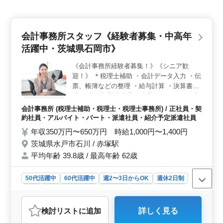
会計事務所スタッフ《経験者募集・中高年
活躍中・茨城県石岡市》
《会計事務所経験者募集！》《シニア歓
迎！》 ＊税理士補助 ・会計データ入力 ・伝
票、帳簿などの整理 ・給与計算 ・決算書作
成 ・税務申告補助 主に内勤メインのお仕事
になります。 皆さまが仕事に取り組みやす
会計事務所 (税理士補助・税理士・税理士事務所) / 正社員・契
いよう、 事務所環境整備にも取り組み、残
約社員・アルバイト・パート・派遣社員・紹介予定派遣社員
業ゼロを目指しています！ お客様の「成長
年収350万円〜650万円 時給1,000円〜1,400円
発展」を一緒にサポートしたい。 そうした
茨城県水戸市石川 / 赤塚駅
想いをお持ちの方は、是非ご応募ください！
平均年齢 39.8歳 / 最高年齢 62歳
税理士有資格者優遇！
50代活躍中
60代活躍中
週2〜3日からOK
週休2日制
長期
残業なし・少なめ
男性歓迎
正社員
契約社員
派遣社員
紹介予定派遣社員
アルバイト・パート
検討リスト
に追加
詳しく見る
会計事務所