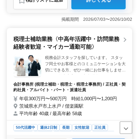
おすすめポイント
＜経験者の価値を活かす＞ 5年以上の会計事務所経験を
積んだ中高年の方々が重宝される環境です。長年の経験
掲載期間 2026/07/03〜2026/10/02
が、複雑な税務や会計業務において的確な判断を下す力
に繋がっています。これまでの実務経験を活かし、チー
ムの一員として安定した業務遂行に貢献しましょ
税理士補助業務〈中高年活躍中・訪問業務
う。 ＜働きやすい環境づくり＞ 週休2日制や少なめ
経験者歓迎・マイカー通勤可能〉
の残業で、ワークライフバランスを重視した働き方が可
能です。さらに、車通勤が可能なことや無料駐車場完備
税務会計スタッフを探しています。 スタッ
など、通勤のストレスを軽減する施策も整っています。
フ同士やお客様とのコミュニケーションを大
長期間にわたって安心して働ける環境が整っていま
す。 ＜男女共に活躍する職場＞ 男性6：女性4とい
切にできる方、ぜひ一緒にお仕事をしません
う比率で、男女共に活躍する風土があります。女性が働
か？ ＊仕事内容＊ ・記帳代行、ソフトへの
きやすい環境づくりにも力を入れており、多様な人材が
入力業務 ・決算/税務申告 ・顧客先への訪
会計事務所 (税理士補助・税理士・税理士事務所) / 正社員・契
活躍する職場です。
問/監査業務 ・その他税理士補助業務 ◯会計
約社員・アルバイト・パート・派遣社員
事務所での経験ある方歓迎 ◯科目合格され
年収300万円〜500万円 時給1,000円〜1,200円
ている方、試験受験を目指されている方優遇
茨城県水戸市上水戸 / 偕楽園駅
◯即戦力求む！50代以上のベテラン歓迎！
平均年齢 40歳 / 最高年齢 58歳
経験豊富なシニア世代の方も是非ご応募下さ
い！
50代活躍中
週休2日制
長期
女性歓迎
正社員
契約社員
派遣社員
アルバイト・パート
会計事務所