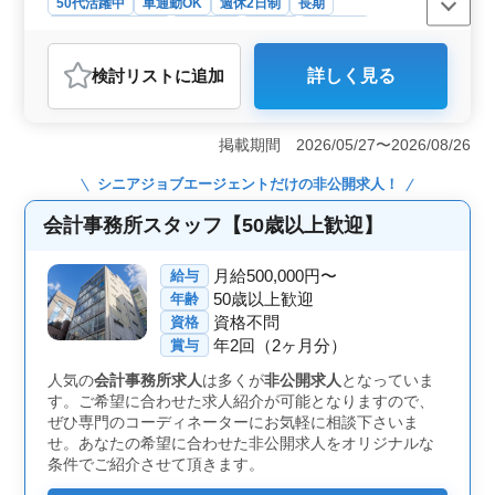
50代活躍中
車通勤OK
週休2日制
長期
残業なし・少なめ
女性歓迎
正社員
派遣社員
アルバイト・パート
会計事務所
検討リスト
に追加
詳しく見る
おすすめポイント
＜ベテランスタッフ募集＞ 水戸市で経験豊富な会計事
務所経験者を積極採用。 税務会計業務で経験を活か
掲載期間 2026/05/27〜2026/08/26
し、キャリアアップしていきませんか？ ＜車通勤
可・週休2日＞ 車通勤可でアクセスも便利。週休2日制
シニアジョブエージェント
だけの非公開求人！
でワークライフバランスを重視。 福利厚生面も充実し
ております。 ＜幅広い業務範囲＞ 税務会計、経営
会計事務所スタッフ【50歳以上歓迎】
アドバイス、相続対策まで多彩な業務に携わっていただ
きます。 さらにスキルを高められます。
月給500,000円〜
給与
50歳以上歓迎
年齢
資格不問
資格
年2回（2ヶ月分）
賞与
人気の
会計事務所求人
は多くが
非公開求人
となっていま
す。ご希望に合わせた求人紹介が可能となりますので、
ぜひ専門のコーディネーターにお気軽に相談下さいま
せ。あなたの希望に合わせた非公開求人をオリジナルな
条件でご紹介させて頂きます。