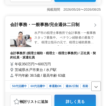
＜会計事務所経験を活かせる業務内容＞ 会計入力や年
末調整・確定申告の補助、各種税務申告書の作成補助な
掲載期間 2026/05/26〜2026/08/25
どを担当します。会計事務所での経験を活かしながら働
ける環境です。 ＜柔軟な働き方ができる勤務環境
＞ 在宅勤務に対応しており、状況に応じて柔軟に働け
会計事務・一般事務/完全週休二日制
ます。土日祝休みの完全週休2日制で、残業もありませ
ん。 ＜働きやすい職場環境＞ 交通費支給があり、
水戸市の税理士事務所で会計事務・一般事務
育児休業取得実績もあります。無理のない環境で長く働
スタッフ募集中。 ベテラン経験者の募集で
きやすい職場です。
す。 税理士指示の元で、税理士補助業務を
お願いします。 ◯主な業務内容 ・定期的な
顧客訪問による会計税務処理の指導 ・顧客
会計事務所 (税理士補助・税理士・税理士事務所) / 正社員・契
の経営状況把握とアドバイス ・記帳・デー
約社員・派遣社員
タ入力、領収書等の整理 ・試算表・決算書
年収350万円〜600万円
等の作成 ・来客・電話応対、文書作成等 ・
茨城県水戸市東台 / 水戸駅
書類の発送・編綴・整理、用品発注 ・事務
平均年齢 38.5歳 / 最高年齢 63歳
所内整理整頓 ＊忍耐力があり、チャレンジ
精神旺盛な方、歓迎です。 ＊勤務時間等、
配慮いたします。 現在50歳以上も活躍して
50代活躍中
60代活躍中
車通勤OK
週休2日制
長期
いる企業です。 ぜひ今までの経験を活かし
残業なし・少なめ
女性歓迎
正社員
契約社員
派遣社員
て頂ける方のご応募お待ちしております。
会計事務所
検討リスト
に追加
詳しく見る
おすすめポイント