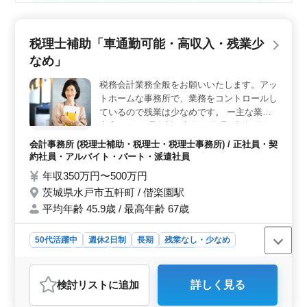
税理士補助「車通勤可能・高収入・残業少
なめ」
税務会計業務全般をお願いいたします。アッ
トホームな事務所で、業務をコントロールし
ているので残業は少なめです。 ー主な業務
内容ー ・経理資料の収集、整理、記帳代行
・届出書類等の作成補助 ・税務申告書 ・税
会計事務所 (税理士補助・税理士・税理士事務所) / 正社員・契
務会計に携わる業務全般 ◎自家用車使用可
約社員・アルバイト・パート・派遣社員
能 ◎ベテランの税務会計業務経験者歓迎 ◎
年収350万円〜500万円
税理士試験受験予定者の方優遇いたします。
茨城県水戸市五軒町 / 偕楽園駅
平均年齢 45.9歳 / 最高年齢 67歳
50代活躍中
週休2日制
長期
残業なし・少なめ
男性歓迎
正社員
契約社員
派遣社員
アルバイト・パート
会計事務所
検討リスト
に追加
詳しく見る
おすすめポイント