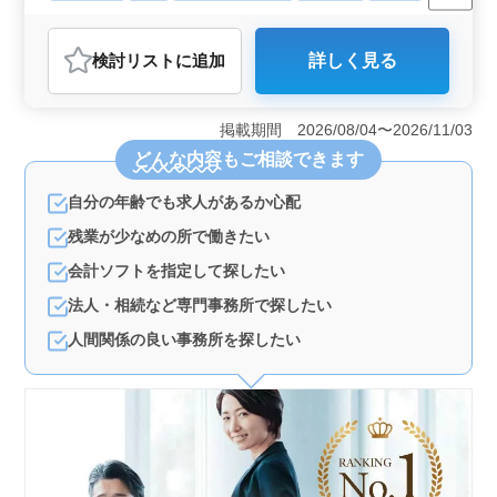
週休2日制
長期
残業なし・少なめ
男性歓迎
正社員
契約社員
派遣社員
アルバイト・パート
会計事務所
検討リスト
に追加
詳しく見る
おすすめポイント
＜経験者優遇＞ 経験者歓迎の求人で、法人税や相続税
の知識を活かすことができます。税理士有資格者は特に
掲載期間 2026/08/04〜2026/11/03
歓迎されます。 ＜中高年活躍中＞ 50代や60代のベ
どんな内容
もご相談できます
テランスタッフが多数在籍しています。幅広い経験を持
つ方々と協力し、成長できる環境です。 ＜福利厚生
自分の年齢でも求人があるか心配
充実＞ 健康保険・厚生年金・雇用保険・労災保険完備
しています。安心して長く働ける環境が整っています。
残業が少なめの所で働きたい
会計ソフトを指定して探したい
法人・相続など専門事務所で探したい
人間関係の良い事務所を探したい