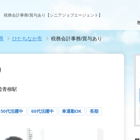
税務会計事務/賞与あり【シニアジョブエージェント】
県
ひたちなか市
税務会計事務/賞与あり
り
常陸青柳駅
50代活躍中
60代活躍中
車通勤OK
長期