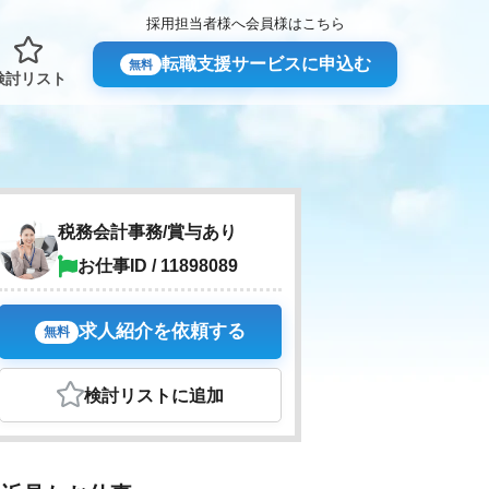
採用担当者様へ
会員様はこちら
転職支援サービスに申込む
無料
検討リスト
税務会計事務/賞与あり
お仕事ID / 11898089
求人紹介を依頼する
無料
検討リスト
に追加