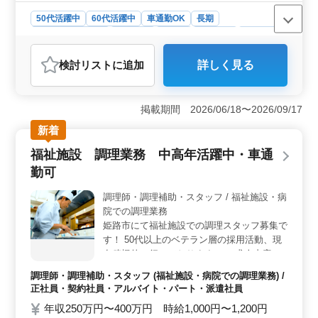
50代活躍中
60代活躍中
車通勤OK
長期
残業なし・少なめ
女性歓迎
正社員
契約社員
派遣社員
調理師・調理補助・スタッフ
検討リスト
に追加
詳しく見る
おすすめポイント
＜経験を活かせるベテラン向け求人＞ この求人では、
50代・60代のベテラン調理スタッフを積極的に募集して
掲載期間 2026/06/18〜2026/09/17
おり、長年の経験を活かして活躍できる環境です。調理
新着
経験が1年以上あれば応募可能で、和食・洋食どちらのス
キルも求められているため、幅広い経験者にとって魅力
福祉施設 調理業務 中高年活躍中・車通
的な職場です。 ＜残業少なめでプライベートも充実
勤可
＞ この職場では残業が少なく、月に10時間程度の時間
外労働しか発生しないため、ワークライフバランスが取
調理師・調理補助・スタッフ / 福祉施設・病
りやすいです。休みはシフト制で月に8日間、しっかりと
院での調理業務
休めるのも安心です。 ＜車通勤可能で通勤に便利な
立地＞ 車通勤が可能で、交通手段に困ることなく通勤
姫路市にて福祉施設での調理スタッフ募集で
ができます。通勤手当も実費で支給されるため、経済的
す！ 50代以上のベテラン層の採用活動、現
な負担も少なく、快適に働ける環境です。
在積極的に行っております。 ＊求人内容＊
・調理 ・盛り付け ・仕込み ・食器洗浄 ・
調理師・調理補助・スタッフ (福祉施設・病院での調理業務) /
厨房業務 ・店内清掃 ・調理補助 備考 ・週
正社員・契約社員・アルバイト・パート・派遣社員
休2日制 ・社会保険完備 ・勤務時間応相談
年収250万円〜400万円 時給1,000円〜1,200円
・50代、60代の採用実績あり 今まで培って