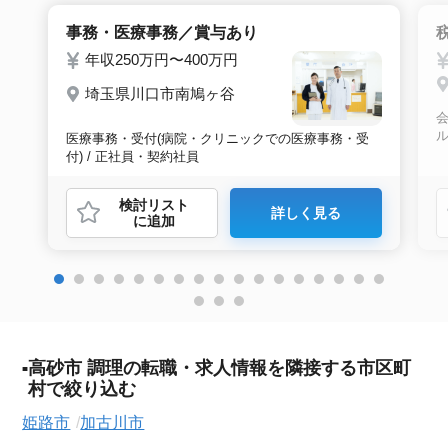
事務・医療事務／賞与あり
年収250万円〜400万円
埼玉県川口市南鳩ヶ谷
会
医療事務・受付(病院・クリニックでの医療事務・受
付) / 正社員・契約社員
検討リスト
詳しく見る
に追加
高砂市 調理の転職・求人情報を隣接する市区町
村で絞り込む
姫路市
加古川市