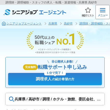
調理師・調理補助・スタッフの求人・転職・派遣情報 - 兵庫県 高砂市
メニュー
検討リスト
シニアジョブエージェント
兵庫県
高砂市
調理師・調理補助・ス
非公開求人多数!
転職サポート申し込み
完全無料
１分で完了！
調理求人
の紹介希望の方
兵庫県 / 高砂市 / 調理 / ホテル・旅館、委託会社、食
堂・給食調理、福祉施設・病院調理、飲食店、食品
工場