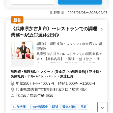
＜働きやすい環境＞ 残業なしの勤務で、決まった時間
帯で働きやすい環境です。日曜・祝日休みがあり、生活
掲載期間 2026/06/08〜2026/09/07
リズムを整えながら長期的に勤務できます。 ＜経験
新着
を活かせる＞ こども園の給食調理や栄養計算業務を担
当します。これまでの調理経験を活かし、子どもたちの
《兵庫県加古川市》〜レストランでの調理
食事を支える仕事で力を発揮できます。 ＜通勤＋待
業務〜駅近◎週休2日◎
遇充実＞ 無料駐車場完備でマイカー通勤が可能なため
通勤しやすい環境です。交通費支給や社会保険など福利
調理師・調理補助・スタッフ / 飲食店での調
厚生も整っており、安心して長く働ける環境です。
理業務
兵庫県加古川市のレストランでの調理業務で
す！ 【業務内容】 ・調理 ・盛り付け ・仕
込み ・食器洗浄 ・厨房業務 ・店内清掃 ・
調理補助 ＊中高年活躍中 ＊社会保険完備 ＊
調理師・調理補助・スタッフ (飲食店での調理業務) / 正社員・
経験者優遇 ＊駅近 ＊週休2日 今まで培って
契約社員・アルバイト・パート・派遣社員
きた経験を若手に教えていきませんか？ ブ
年収250万円〜400万円 時給1,000円〜1,200円
ランクのある方もご応募可能！まずはお気軽
兵庫県加古川市加古川町溝之口 / 加古川駅
にお問い合わせください。
43.2歳 / 最高年齢 63歳
50代活躍中
60代活躍中
駅近
週休2日制
長期
女性歓迎
正社員
契約社員
派遣社員