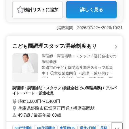
調理師・調理補助・スタッフ
検討リスト
に追加
詳しく見る
おすすめポイント
＜調理経験を活かせる職場＞ 調理経験が1年以上あれ
ば、これまでのスキルを十分に発揮できるポジションで
掲載期間 2026/07/22〜2026/10/21
す。和食レストランでのサービス業務を通じて、料理の
技術やお客様へのサービススキルをさらに磨くことがで
きます。 ＜働きやすい職場環境＞ 姫路駅からシャ
こども園調理スタッフ/昇給制度あり
トルバスが運行しており、車通勤も可能なので、アクセ
スも便利です。また、勤務時間や出勤日数に関しても相
調理師・調理補助・スタッフ / 委託会社での
談に応じてくれるため、個々のライフスタイルに合わせ
調理業務
た働き方ができるのも魅力です。 ＜安定した福利厚
姫路市の子ども園で給食調理スタッフ募集
生と長期的な働き方＞ 年間休日117日としっかり休みを
中！ ◯主な業務内容 ・調理 ・盛り付け ・
確保でき、賞与が年2回支給されるため、安定した収入も
仕込み ・食器洗浄、清掃 ・厨房業務 ・調理
期待できます。現在60代以上のベテランスタッフも活躍
補助 マイカー通勤OK。毎日の通勤ストレス
しており、長く働ける職場環境が整っています。
調理師・調理補助・スタッフ (委託会社での調理業務) / アルバ
も少なく済みます。 ＊昇給制度あり ＊車通
イト・パート・派遣社員
勤OK ＊50歳以上活躍中 ＊60歳以上活躍中
時給1,000円〜1,400円
兵庫県姫路市広畑区正門通 / 播磨高岡駅
49.7歳 / 最高年齢 69歳
50代活躍中
60代活躍中
車通勤OK
週休2日制
長期