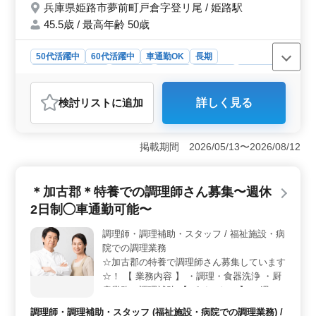
兵庫県姫路市夢前町戸倉字登リ尾 / 姫路駅
きた経験を若手に教えていきませんか？ ブ
ランクのある方もご応募可能！ まずお気軽
45.5歳 / 最高年齢 50歳
にお問い合わせください。
50代活躍中
60代活躍中
車通勤OK
長期
残業なし・少なめ
女性歓迎
正社員
契約社員
派遣社員
アルバイト・パート
調理師・調理補助・スタッフ
検討リスト
に追加
詳しく見る
おすすめポイント
＜中高年の活躍＞ この福祉施設では50代、60代が活躍
中で、中高年層がご経験を活かして活躍できる環境で
掲載期間 2026/05/13〜2026/08/12
す。長年の調理経験を持つ方におすすめの求人で
す。 ＜勤務条件の柔軟性＞ 勤務時間は応相談で、
週休2日制を採用しています。これにより、ライフスタイ
＊加古郡＊特養での調理師さん募集〜週休
ルに合わせた働き方が選べ、ワークライフバランスを保
2日制◯車通勤可能〜
ちやすい環境が整っています。 ＜通勤の利便性＞
車通勤が可能であるため、通勤のストレスが少なく、地
調理師・調理補助・スタッフ / 福祉施設・病
域によっては公共交通機関の利用が難しい方にとっても
院での調理業務
アクセスしやすい職場です。
☆加古郡の特養で調理師さん募集しています
☆！ 【 業務内容 】 ・調理・食器洗浄 ・厨
房業務・調理補助 【 ポイント！ 】 ・週休2
日制 ・社会保険完備◎ ・50代、60代の採用
調理師・調理補助・スタッフ (福祉施設・病院での調理業務) /