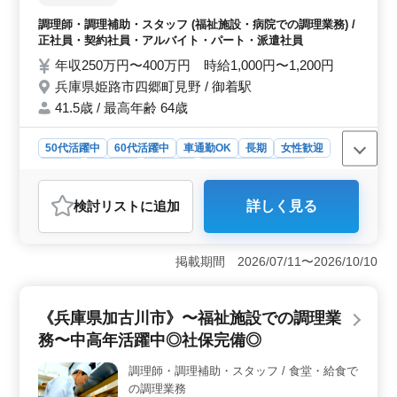
理 ・盛り付け ・食器洗浄 ・厨房業務 ・調
調理師・調理補助・スタッフ (福祉施設・病院での調理業務) /
理補助 ＊備考＊ ・4週8休制(シフト制) ・マ
正社員・契約社員・アルバイト・パート・派遣社員
イカー通勤OK！ ・社会保険完備 培ってき
年収250万円〜400万円 時給1,000円〜1,200円
た経験を活かし、活躍してみませんか？ ブ
兵庫県姫路市四郷町見野 / 御着駅
ランクのある方もご応募可能！ まずお気軽
にお問い合わせください。
41.5歳 / 最高年齢 64歳
50代活躍中
60代活躍中
車通勤OK
長期
女性歓迎
正社員
契約社員
派遣社員
アルバイト・パート
調理師・調理補助・スタッフ
検討リスト
に追加
詳しく見る
おすすめポイント
＜中高年活躍中＞ シニア世代活躍中の職場で経験を存
分に活かせます。 調理経験3年以上の方募集。ブランク
掲載期間 2026/07/11〜2026/10/10
のある方もOK。培った技術や知識を存分に発揮し、仕事
に取り組めます。 ＜働きやすい環境＞ 4週8休シフ
ト制での勤務なので、お休みもしっかり取れます。 働
《兵庫県加古川市》〜福祉施設での調理業
きやすく、長期間の勤務が可能な環境です。 ＜福利
務〜中高年活躍中◎社保完備◎
厚生が充実＞ 社会保険完備など、福利厚生面も充実し
ています。 安心して働ける環境を整えています。
調理師・調理補助・スタッフ / 食堂・給食で
の調理業務