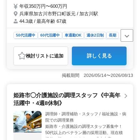
年収350万円〜600万円
兵庫県加古川市野口町坂元 / 加古川駅
44.3歳 / 最高年齢 67歳
50代活躍中
60代活躍中
車通勤OK
週休2日制
長期
残業なし・少なめ
女性歓迎
男性歓迎
正社員
契約社員
派遣社員
調理師・調理補助・スタッフ
検討リスト
に追加
詳しく見る
おすすめポイント
＜無理なく働ける勤務環境＞ 完全週休2日制で、年間休
日110日あります。基本的に残業もなく、無理なく働きや
掲載期間 2026/05/14〜2026/08/13
すい環境です。 ＜調理経験を活かせる業務内容＞
介護施設での調理業務全般を担当します。メニュー考案
や食材の仕入れ・発注、調理など、これまでの調理経験
姫路市◯介護施設の調理スタッフ《中高年
を活かせる仕事内容です。 ＜通勤しやすく安心して
活躍中・4週8休制》
働ける環境＞ 車通勤に対応しています。交通費支給、
賞与、社会保険完備など待遇面も整っており、安心して
調理師・調理補助・スタッフ / 福祉施設・病
働きやすい環境です。
院での調理業務
姫路市・介護施設の調理スタッフ募集中！
50代以上のベテラン層の採用活動、現在積
極的に行っております。 ＊求人内容＊ ・調