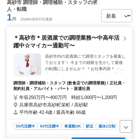
高砂市 調理師・調理補助・スタッフの求
人・転職
1
件
2026年08月07日更新
＊高砂市＊居酒屋での調理業務〜中高年活
躍中☆マイカー通勤可〜
高砂市内の居酒屋にて調理スタッフを募集し
ております！ 今までの経験を生かして最後
の転職にしませんか？ ＊お仕事内容＊ ・調
理 ・盛り付け ・仕込み ・食器洗浄 ・厨房
業務 ・店内清掃 ・調理補助 ＊ポイント＊
調理師・調理補助・スタッフ (飲食店での調理業務) / 正社員・
・社会保険完備 ・勤務時間応相談 ・50代、
契約社員・アルバイト・パート・派遣社員
60代の採用実績あり ・駅チカ ・車通勤可能
年収250万円〜400万円 時給1,000円〜1,200円
皆様のご応募お待ちしております！ ＼まず
兵庫県高砂市高砂町栄町 / 高砂駅
はお気軽にお問い合わせください／
平均年齢 42.4歳 / 最高年齢 66歳
50代活躍中
60代活躍中
車通勤OK
駅近
週休2日制
長期
女性歓迎
正社員
契約社員
派遣社員