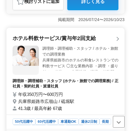
検討リスト
に追加
詳しく見る
おすすめポイント
＜職場環境の魅力＞ 兵庫県姫路市の飲食店で、駅近で
通勤に便利な立地です。ユニフォームが貸与され、ワイ
掲載期間 2026/07/24〜2026/10/23
ン勉強会やレクリエーションなどの楽しみもあるため、
働きやすい環境が整っています。 ＜柔軟な勤務形態
＞ アルバイト・パート・派遣社員のいずれも募集して
ホテル料飲サービス/賞与年2回支給
おり、週3〜5日のシフト制で働けます。就業時間も10時
00分〜22時00分の間で相談に応じるため、自分のライフ
調理師・調理補助・スタッフ / ホテル・旅館
スタイルに合わせた働き方が可能です。 ＜待遇・福
での調理業務
利厚生＞ 時給1,200円〜1,600円で、業績に応じて賞与
兵庫県姫路市のホテルの和食レストランでの
も支給されます。雇用・労災・健康・厚生保険も完備さ
料飲サービス ◯主な業務内容 ・調理 ・盛り
れており、福利厚生が充実しています。
付け ・仕込み ・食器洗浄、清掃 ＊姫路駅よ
りシャトルバスの運行があります。通勤用に
調理師・調理補助・スタッフ (ホテル・旅館での調理業務) / 正
もご利用いただけます。 ＊出勤日数、勤務
社員・契約社員・派遣社員
時間については相談に応じます。 現在60歳
年収350万円〜600万円
以上のベテラン料理人も活躍中。 今までの
兵庫県姫路市広嶺山 / 砥堀駅
経験を活かして、厨房で活躍してみません
か？
41.3歳 / 最高年齢 67歳
50代活躍中
60代活躍中
車通勤OK
週休2日制
長期
女性歓迎
正社員
契約社員
派遣社員