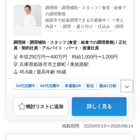
調理師・調理補助・スタッフ / 食堂・給食で
の調理業務
姫路市で給食調理できる方募集中！ ＊求人
内容＊ ・調理 ・盛り付け ・仕込み ・調理
補助 備考 ・週休2日制 ・社会保険完備 ・勤
務時間応相談 ・50代、60代の採用実績あり
調理師・調理補助・スタッフ (食堂・給食での調理業務) / 正社
今まで培ってきた経験を若手に教えていきま
員・契約社員・アルバイト・パート・派遣社員
せんか？ ご応募お待ちしております♪
年収250万円〜400万円 時給1,000円〜1,200円
兵庫県姫路市市之郷町 / 東姫路駅
45.6歳 / 最高年齢 66歳
50代活躍中
60代活躍中
車通勤OK
駅近
週休2日制
長期
女性歓迎
正社員
契約社員
派遣社員
アルバイト・パート
調理師・調理補助・スタッフ
検討リスト
に追加
詳しく見る
おすすめポイント
＜働きやすさ＞ 週休2日制で、勤務時間も相談可能。長
期で安定して働ける環境が整っています。また、駅近で
掲載期間 2026/05/15〜2026/08/14
車通勤もOKなので、通勤の便利さも魅力です。 ＜中
高年の活躍＞ 50代、60代の採用実績があり、年齢を気