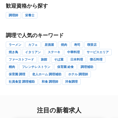
歓迎資格から探す
調理師
栄養士
調理で人気のキーワード
ラーメン
カフェ
居酒屋
焼肉
寿司
喫茶店
焼き鳥
イタリアン
ステーキ
中華料理
サービスエリア
ファーストフード
旅館
そば屋
日本料理
懐石料理
精肉
フレンチレストラン
保育園 給食
調理補助
保育園 調理
老人ホーム 調理補助
ホテル 調理師
社員食堂 調理補助
和食 調理師
洋食調理
注目の新着求人