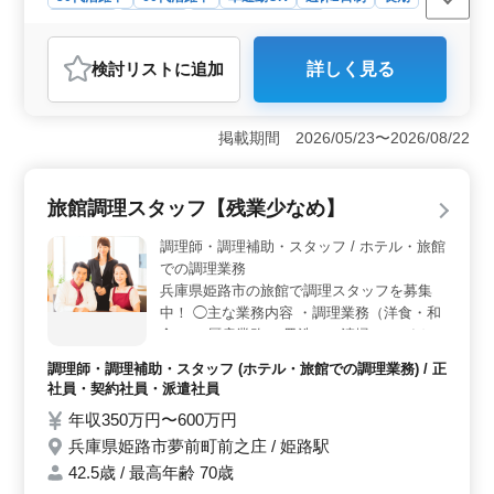
女性歓迎
派遣社員
アルバイト・パート
調理師・調理補助・スタッフ
検討リスト
に追加
詳しく見る
おすすめポイント
＜安定性と成長機会＞ 経験やスキルに応じて昇給制度
も適用されるため、長期的に安定した収入が期待できま
掲載期間 2026/05/23〜2026/08/22
す。各種保険も完備しており、安定した働き方が可能で
す。週休2日制に加え、有給休暇も取得できるため、ライ
フワークバランスも維持しやすいです。 ＜経験を活
旅館調理スタッフ【残業少なめ】
かせる環境＞ シニア世代のスタッフが既に活躍してお
り、調理経験が1年以上ある方にはスムーズに業務に取り
調理師・調理補助・スタッフ / ホテル・旅館
組める環境が整っています。特に、子ども園での給食調
での調理業務
理という役割は、社会貢献を実感できる場でもあり、や
兵庫県姫路市の旅館で調理スタッフを募集
りがいがあります。 ＜通勤の利便性と快適な職場
中！ ◯主な業務内容 ・調理業務（洋食・和
＞ マイカー通勤が可能で、毎日の通勤がストレスなく
食） ・厨房業務 ・皿洗い、清掃 ＊マイカー
行えます。通勤手当も月額10,000円まで支給されるた
通勤OK ＊残業少なめ ＊50歳以上活躍中 ベ
め、交通費の負担が軽減されます。駅からもアクセス可
調理師・調理補助・スタッフ (ホテル・旅館での調理業務) / 正
テラン層の採用活動、現在積極的に行ってお
能なため、交通手段に柔軟性があります。
社員・契約社員・派遣社員
ります。 今までの経験を活かして、厨房で
年収350万円〜600万円
活躍してみませんか？
兵庫県姫路市夢前町前之庄 / 姫路駅
42.5歳 / 最高年齢 70歳