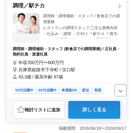
にせず活躍できる環境です。これまでの経験を活かし、
調理／駅チカ
若手への知識伝承をもできる職場です。 ＜待遇面
＞ 社会保険完備で、年収280万円～380万円の給与で
調理師・調理補助・スタッフ / 飲食店での調
す。通勤手当の実費支給もあり、安心して働ける環境が
理業務
整っています。
レストランの調理スタッフ ◯主な業務内容
・仕込み ・調理 ・片付け ＊駅チカ ＊賞与
あり ＊交通費支給 これまでの調理経験を存
分に発揮できる職場です！ 磨いてきた技術
調理師・調理補助・スタッフ (飲食店での調理業務) / 正社員・
をぜひ発揮してください！
契約社員・派遣社員
年収350万円〜600万円
兵庫県姫路市下寺町 / 京口駅
43.3歳 / 最高年齢 67歳
50代活躍中
60代活躍中
車通勤OK
駅近
長期
女性歓迎
男性歓迎
正社員
契約社員
派遣社員
調理師・調理補助・スタッフ
検討リスト
に追加
詳しく見る
おすすめポイント
＜経験を活かせる調理業務＞ 仕込みや調理、片付けな
どを担当します。これまでの調理経験を活かして活躍で
掲載期間 2026/06/18〜2026/09/17
きます。 ＜駅チカで通勤しやすい環境＞ 勤務地は