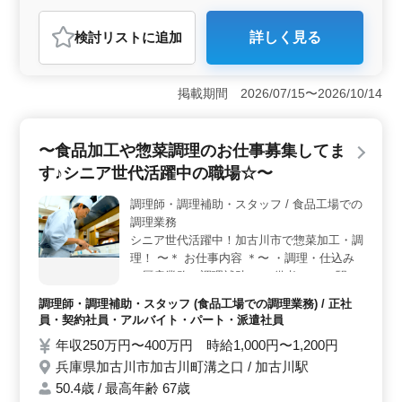
アルバイト・パート
調理師・調理補助・スタッフ
検討リスト
に追加
詳しく見る
おすすめポイント
＜勤務条件の利便性＞ 勤務地は加古川駅から近く、通
勤が便利です。週休2日制で、プライベートの時間を大切
掲載期間 2026/07/15〜2026/10/14
にできます。 ＜中高年活躍中＞ 50代、60代を含む
中高年の方々が活躍中です。経験者を募集し、ブランク
のある方も応募可能です。 ＜福利厚生と雇用形態
〜食品加工や惣菜調理のお仕事募集してま
＞ 社会保険完備など、福利厚生面も充実しておりま
す♪シニア世代活躍中の職場☆〜
す。 正社員からパートまで多様な雇用形態を提供して
おり、自身のライフスタイルに合わせた働き方が可能で
調理師・調理補助・スタッフ / 食品工場での
す。
調理業務
シニア世代活躍中！加古川市で惣菜加工・調
理！ 〜＊ お仕事内容 ＊〜 ・調理・仕込み
・厨房業務・調理補助 ＊＊備考＊＊ ・駅チ
カ◎ ・週休2日制 ・勤務時間応相談 ・社会
調理師・調理補助・スタッフ (食品工場での調理業務) / 正社
保険完備 皆様からのご応募お待ちしており
員・契約社員・アルバイト・パート・派遣社員
ます！
年収250万円〜400万円 時給1,000円〜1,200円
兵庫県加古川市加古川町溝之口 / 加古川駅
50.4歳 / 最高年齢 67歳