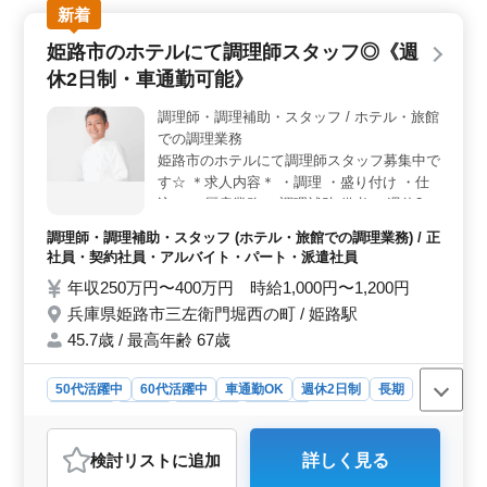
新着
京口駅から徒歩圏内にあり、通勤の負担を抑えながら勤
務できます。車通勤も可能で、通勤手段を選べま
姫路市のホテルにて調理師スタッフ◎《週
す。 ＜待遇の整った職場＞ 賞与あり、交通費支
休2日制・車通勤可能》
給、各種保険完備と待遇面も整っており、長期的に勤務
しやすい職場です。
調理師・調理補助・スタッフ / ホテル・旅館
での調理業務
姫路市のホテルにて調理師スタッフ募集中で
す☆ ＊求人内容＊ ・調理 ・盛り付け ・仕
込み ・厨房業務 ・調理補助 備考 ・週休2日
制 ・社会保険完備 ・勤務時間応相談 ・50
調理師・調理補助・スタッフ (ホテル・旅館での調理業務) / 正
代、60代の採用実績あり 今まで培ってきた
社員・契約社員・アルバイト・パート・派遣社員
経験を若手に教えていきませんか？ ご応募
年収250万円〜400万円 時給1,000円〜1,200円
お待ちしております。
兵庫県姫路市三左衛門堀西の町 / 姫路駅
45.7歳 / 最高年齢 67歳
50代活躍中
60代活躍中
車通勤OK
週休2日制
長期
女性歓迎
正社員
契約社員
派遣社員
アルバイト・パート
調理師・調理補助・スタッフ
検討リスト
に追加
詳しく見る
おすすめポイント