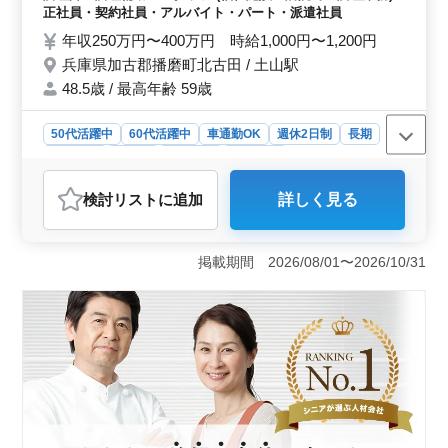
実績あり ブランクのある方もご応募可
正社員・契約社員・アルバイト・パート・派遣社員
能！！ まずはお問い合わせください♪
年収250万円〜400万円 時給1,000円〜1,200円
兵庫県加古郡播磨町北古田 / 土山駅
48.5歳 / 最高年齢 59歳
50代活躍中
60代活躍中
車通勤OK
週休2日制
長期
女性歓迎
正社員
契約社員
派遣社員
アルバイト・パート
調理師・調理補助・スタッフ
検討リスト
に追加
詳しく見る
おすすめポイント
＜経験者歓迎＞ 調理経験3年以上を求めており、ブラン
クのある方も応募可能です。 50代や60代も活躍中。幅
掲載期間 2026/08/01〜2026/10/31
広い年齢層の方が安心して働けます。幅広い経験を活か
せるチャンス！ ＜車通勤OK＞ 施設は土山駅から通
勤便利で、車通勤も可能。通勤ストレスを軽減できま
す。 ＜週休2日制＞ 週休2日制で、プライベートの
充実も図れます。仕事と生活のバランスが取りやすい環
境です。福利厚生面も充実しております。