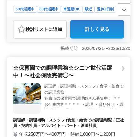
50代活躍中
60代活躍中
車通勤OK
駅近
週休2日制
長期
女性歓迎
正社員
契約社員
派遣社員
アルバイト・パート
調理師・調理補助・スタッフ
検討リスト
に追加
詳しく見る
おすすめポイント
＜シニア世代の活躍＞ この職場はシニア世代が活躍中
で、経験豊富な方々が多いです。 年齢や資格を問わ
掲載期間 2026/07/21〜2026/10/20
ず、調理経験を活かして働ける環境が整っていま
す。 ＜働きやすい条件＞ 週休2日制で勤務時間も相
談可能、さらに社会保険完備と、働きやすさに配慮した
☆保育園での調理業務☆シニア世代活躍
職場です。長期で安定して働きたい方や、ワークライフ
中！〜社会保険完備◯〜
バランスを大切にしたい方にもおすすめです。 ＜ア
クセスと通勤の便利さ＞ 車通勤もOKで無料駐車場が利
調理師・調理補助・スタッフ / 食堂・給食で
用できるため、通勤の利便性が高いです。 安心して業
の調理業務
務に専念できる環境です。
姫路市の保育園で調理師さん募集中！ ＊＊
お仕事内容＊＊＊＊ ・調理 ・盛り付け ・調
理補助 ＊＊備考＊＊ ・週休2日制 ・社会保
険完備 ・車通勤可能◯ ブランクのある方も
調理師・調理補助・スタッフ (食堂・給食での調理業務) / 正社
ご応募可能！ 皆様からのご応募お待ちして
員・契約社員・アルバイト・パート・派遣社員
おります！
年収250万円〜400万円 時給1,000円〜1,200円