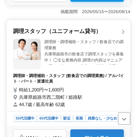
＜勤務環境＞ 姫路市のホテルで調理師スタッフ募
集！ 充実した福利厚生で、社会保険完備です。 経験
掲載期間 2026/05/15〜2026/08/14
豊富な50代、60代の方も活躍中。若手に経験を伝えるチ
ャンスです。 ＜ワークライフバランス＞ 週3〜6日
勤務で、時間外勤務も月10〜20時間程度。 ワークライ
調理スタッフ（ユニフォーム貸与）
フバランスの確保もできます。 ＜アクセス便利＞
ホテルは姫路市に位置し、姫路駅からのアクセスも可
調理師・調理補助・スタッフ / 飲食店での調
能。 さらに、車通勤も可能で通勤手当実費支給です。
理業務
兵庫県姫路市の飲食店で調理スタッフを募集
中！ ◯主な業務内容 調理の内容はマニュア
ル通りに進めるため特化した技術は必要あり
ません。 ・マニュアルに沿った調理 ・食器
調理師・調理補助・スタッフ (飲食店での調理業務) / アルバイ
洗浄、清掃 ・管理業務、運営業務 ※就業時
ト・パート・派遣社員
間・日数により加入保険は異なります。 ※
時給1,200円〜1,600円
年次有給休暇については採用時付与（付与日
兵庫県姫路市西二階町 / 姫路駅
数は採用月による） ※ユニフォーム貸与 ※
ワイン勉強会あり ※レクリエーションあり
44.7歳 / 最高年齢 62歳
（参加自由） ※試用期間終了時、当社お食
事券（33,000円分支給） ※賞与は、業績に
50代活躍中
60代活躍中
駅近
長期
残業なし・少なめ
より支給 業務内容、勤務体系に希望があれ
女性歓迎
派遣社員
アルバイト・パート
ば相談に応じます。 ライフスタイルに合っ
調理師・調理補助・スタッフ
た働き方も可能です！