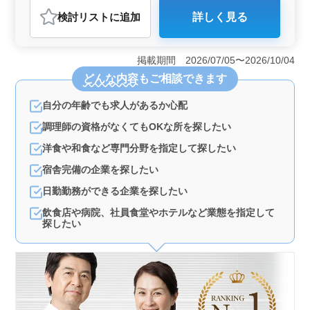
アルバイト・パート
調理師・調理補助・スタッフ
検討リスト
に追加
詳しく見る
おすすめポイント
＜経験活かせる＞ 調理経験3年以上を求めます。あなた
のスキルが活きる仕事内容で、自信を持って働けま
掲載期間 2026/07/05〜2026/10/04
す。 ＜安心の福利厚生＞ 社会保険完備で安心。勤
どんな内容
もご相談できます
務時間は相談可能で、調理経験豊富な中高年も活躍中。
車通勤OKで通勤もラクラク。 ＜働きやすさ＞ 駅チ
自分の年齢でも求人があるか心配
カでアクセス良好。週休2日制で休日もしっかり確保。
働きやすい条件が揃っております。
調理師の資格がなくてもOKな所を探したい
洋食や和食など専門分野を指定して探したい
宿舎完備の企業を探したい
日勤勤務ができる企業を探したい
飲食店や病院、社員食堂やホテルなど業態を指定して
探したい