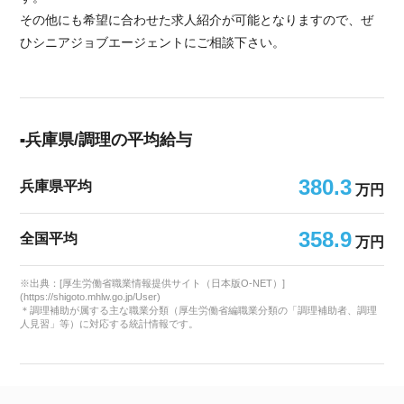
その他にも希望に合わせた求人紹介が可能となりますので、ぜ
ひシニアジョブエージェントにご相談下さい。
兵庫県/調理の平均給与
380.3
兵庫県平均
万円
358.9
全国平均
万円
※出典：[厚生労働省職業情報提供サイト（日本版O-NET）]
(https://shigoto.mhlw.go.jp/User)
＊調理補助が属する主な職業分類（厚生労働省編職業分類の「調理補助者、調理
人見習」等）に対応する統計情報です。