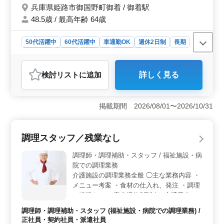
兵庫県姫路市御国野町御着 / 御着駅
48.5歳 / 最高年齢 64歳
50代活躍中
60代活躍中
車通勤OK
週休2日制
長期
女性歓迎
正社員
契約社員
派遣社員
アルバイト・パート
調理師・調理補助・スタッフ
検討リスト
に追加
詳しく見る
おすすめポイント
＜シニア世代活躍中＞ 保育園での調理業務。年齢不問
でシニアの方も活躍中です！ 社会保険完備で安心。車
掲載期間 2026/08/01〜2026/10/31
通勤もOKで便利です。 ＜幅広い雇用形態＞ 正社
員、契約社員、アルバイト・パート、派遣社員と多彩な
雇用形態があり、柔軟な働き方が可能です。 ＜調理
調理スタッフ／残業なし
経験者歓迎＞ 調理経験3年以上の方を募集、ブランクの
ある方もOKです。 週休2日制でプライベートも充実で
調理師・調理補助・スタッフ / 福祉施設・病
きます。
院での調理業務
介護施設の調理業務全般 ◯主な業務内容 ・
メニュー考案 ・食材の仕入れ、発注 ・調理
＊残業なし ＊完全週休2日制 ＊交通費支給
＊賞与あり 豊富な経験を活かせる職場で
調理師・調理補助・スタッフ (福祉施設・病院での調理業務) /
す。 シニア世代が活躍しています。
正社員・契約社員・派遣社員