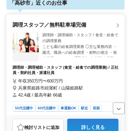
「高砂市」近くのお仕事
調理スタッフ／無料駐車場完備
調理師・調理補助・スタッフ / 食堂・給食で
の調理業務
こども園の給食調理業務 ◯主な業務内容 ・
園児、職員への給食調理 ・材料の発注 ・衛
生管理 ＊マイカー通勤OK（無料駐車場完
備） ＊交通費支給 ＊駅チカ ＊残業なし こ
調理師・調理補助・スタッフ (食堂・給食での調理業務) / 正社
れから共に働いてみませんか？ 即戦力とし
員・契約社員・派遣社員
て実力を活かせるお仕事です！
年収350万円〜600万円
兵庫県姫路市紺屋町 / 山陽姫路駅
42.4歳 / 最高年齢 66歳
50代活躍中
60代活躍中
車通勤OK
駅近
長期
残業なし・少なめ
女性歓迎
男性歓迎
正社員
契約社員
派遣社員
調理師・調理補助・スタッフ
検討リスト
に追加
詳しく見る
おすすめポイント