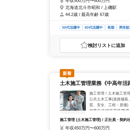
年収500万円〜600万円
北海道北斗市昭和 / 上磯駅
44.2歳 / 最高年齢 67歳
50代活躍中
60代活躍中
長期
男性歓
おすすめポイント
＜経験者優遇＞ 1級土木施工管理技
検討リスト
に追加
環境作業の施工管理を担当し、豊富な
との打ち合わせなど、総合的な業務
は、会社が寮を用意いたします。安心
で、ストレスなく仕事に専念できま
プロジェクトに携わります。経験を活
新着
とができます。
土木施工管理業務《中高年活
施工管理 / 土木施工管
公共土木工事(道路舗装
質、安全、工程・原価)
積書作成/積算業務(数
手配、協力会社との打
施工管理 (土木施工管理) / 正社員・契
年収450万円〜600万円