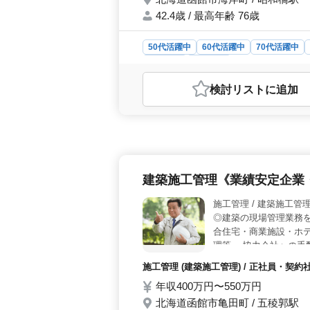
42.4歳 / 最高年齢 76歳
50代活躍中
60代活躍中
70代活躍中
派遣社員
施工管理
おすすめポイント
検討リスト
に追加
＜キャリア活用の魅力＞ 50歳以上
施工管理のスキルを存分に発揮できま
るため、経験を活かすだけでなくさら
れ、貢献度が高い役割を担えます。 
で、賞与はなんと年2回計7ヶ月分支
プライベートとの両立も実現可能です
建築施工管理《業績安定企業
険などの福利厚生も充実しており、
勤務地は函館市海岸町で、昭和橋駅か
施工管理 / 建築施工管
世帯用住居の提供もあるため、生活環
◎建築の現場管理業務を
く取れるため、無理なく働ける体制が
合住宅・商業施設・ホ
ポート体制が魅力です。
理等 ・協力会社への手
方もご安心ください！
施工管理 (建築施工管理) / 正社員・契約
年収400万円〜550万円
北海道函館市亀田町 / 五稜郭駅