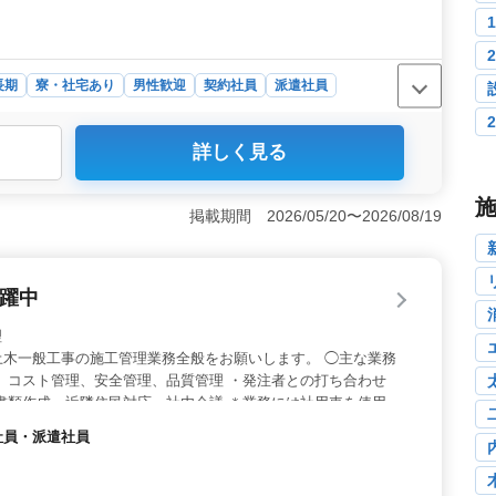
長期
寮・社宅あり
男性歓迎
契約社員
派遣社員
詳しく見る
人で、北海道の美しい自然を舞台に、幅広い土木工事に携
すさのポイント＞ 車通勤OKで、寮・社宅も完備して
5日勤務で安定した生活を送れます。 ＜会社の特徴
掲載期間 2026/05/20〜2026/08/19
年代が活躍するアットホームな環境です。次世代への技術継
活躍中
理
土木一般工事の施工管理業務全般をお願いします。 ◯主な業務
、コスト管理、安全管理、品質管理 ・発注者との打ち合わせ
書類作成、近隣住民対応、社内会議 ＊業務には社用車を使用し
可能で、働きやすい職場です。 ※完全週休2日制 ※資格手当あ
約社員・派遣社員
テランも活躍している企業です。 今までの経験を活かして頂ける
い！