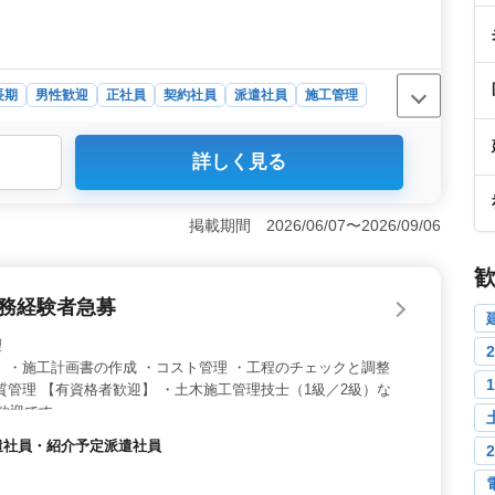
長期
男性歓迎
正社員
契約社員
派遣社員
施工管理
管理士技士２級以上の資格と、5年以上の経験を持つ方を
詳しく見る
る測量や施工管理業務を通じて、地域のインフラ整備に貢
品質の確保、工程管理の円滑化など、豊富な経験と高度な
ェッショナルとして活躍しましょう。 ＜柔軟な働き方
掲載期間 2026/06/07〜2026/09/06
期雇用です。週5日の勤務で、土日や夏季休暇、年末年
きません。また、長時間の勤務や残業も少なく、仕事とプ
環境です。安定した職場環境で、働きやすさを実感してく
業務経験者急募
北海道北斗市追分の土木工事業にて勤務です。平均年齢
す。男性7：女性3のバランスの良い職場で、チームワークを
理
。さらに、雇用条件として福利厚生が充実しており、安心
 ・施工計画書の作成 ・コスト管理 ・工程のチェックと調整
質管理 【有資格者歓迎】 ・土木施工管理技士（1級／2級）な
者歓迎です。
派遣社員・紹介予定派遣社員