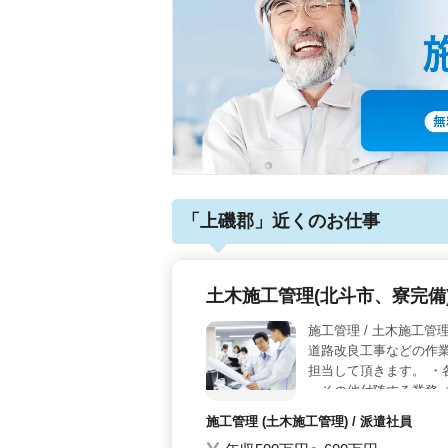
「上磯郡」近くのお仕事
土木施工管理(北斗市、寮完備
施工管理 / 土木施工管
道路改良工事などの作業
担当して頂きます。 ・
・その他付随する業務 
代、60代のベテランシ
施工管理 (土木施工管理) / 派遣社員
う。 ブランクの有る方