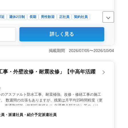
駅近
週休2日制
長期
男性歓迎
正社員
契約社員
詳しく見る
業での建築施工管理業務の求人です。長期的な安定性があ
環境となっています。 ＜多彩な案件＞ 様々な建築プロ
木造、鉄骨、コンクリートなど、幅広い建築物の管理を通
掲載期間 2026/07/05〜2026/10/04
OK＞ ブランクがある方も歓迎されています。経験を
る環境です。
工事・外壁改修・耐震改修」【中高年活躍
理
ンのアスファルト防水工事、耐震補強、改修・修繕工事の施工
。 数週間の出張もありますが、残業は月平均15時間程度（更
）、車通勤可能（無料駐車場あり,交通費全額支給）等のメリッ
ンも活躍しており、ブランクのある方や経験の少ない方もしっか
契約社員・派遣社員・紹介予定派遣社員
のでお気軽にご応募くださいませ。