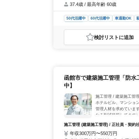
37.4歳 / 最高年齢 60歳
50代活躍中
60代活躍中
車通勤OK
施工管理
おすすめポイント
検討リスト
に追加
＜業績安定＞ 安定した業績を誇る企
り、中高年の方々が安心して働ける
ジェクトに携われる機会があります。
じてスキルを磨けます。 ＜ブランク
活かし、再び建築現場での活躍ができ
函館市で建築施工管理「防水
中】
施工管理 / 建築施工管
ホテルビル、マンショ
管理人材を求めています
なる削減目指してます
トあります。 ベテラ
施工管理 (建築施工管理) / 正社員・
り指導させて頂きます
年収300万円〜550万円