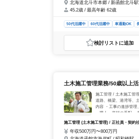
北海道北斗市本郷 / 新函館北斗駅
45.2歳 / 最高年齢 62歳
50代活躍中
60代活躍中
車通勤OK
紹介予定派遣社員
施工管理
おすすめポイント
検討リスト
に追加
＜仕事内容の魅力＞ 経験者優遇の求
わるチャンスがあります。 ＜働きや
います。福利厚生が充実しており、週
＞ 創業40年の実績があり、幅広い
承に注力しています。
土木施工管理業務/50歳以上
施工管理 / 土木施工管
道路、橋梁、港湾等、
内容 ・工事の進捗管理
・職人、資材の手配 ・
ます。 残マイカー通勤
施工管理 (土木施工管理) / 正社員・契
り 現在50歳以上のベ
年収500万円〜800万円
方、ぜひご応募くださ
北海道函館市海岸町 / 昭和橋駅