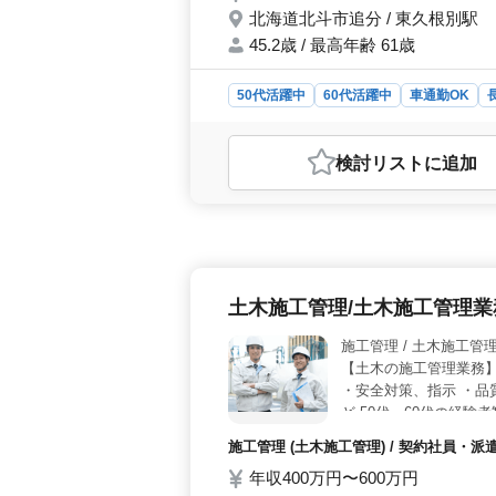
北海道北斗市追分 / 東久根別駅
45.2歳 / 最高年齢 61歳
50代活躍中
60代活躍中
車通勤OK
おすすめポイント
＜経験とスキルを活かす＞ 土木施工
検討リスト
に追加
募集しています。公共土木工事に関わ
献しませんか。業務において安全性や
スキルを活かし、信頼されるプロフ
＞ 車通勤可で、完全週休二日制の長
始、GWなどの休日をしっかり確保で
ライベートのバランスを大切にできる
土木施工管理/土木施工管理
ださい。 ＜安定した職場環境＞ 
45.2歳で、中高年の方々が活躍中で
施工管理 / 土木施工管
大切にしながら、業務に取り組みます
【土木の施工管理業務】
して働ける環境が整っています。
・安全対策、指示 ・品
ど 50代、60代の経験
施工管理 (土木施工管理) / 契約社員・
年収400万円〜600万円