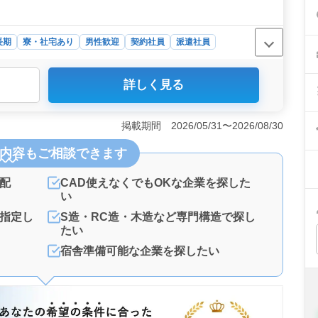
長期
寮・社宅あり
男性歓迎
契約社員
派遣社員
詳しく見る
豊富な方や資格保持者にとって、適しているポジションで
活躍できる環境が整っています。 ＜安定した職場環境＞
働き続けられる環境を提供しています。寮・社宅の用意や
掲載期間 2026/05/31〜2026/08/30
がいのある仕事内容＞ 注文住宅の施工管理を通じて、お
内容
もご相談できます
ら鉄骨造、RC造まで幅広い分野で活躍でき、やりがいを
配
CAD使えなくでもOKな企業を探した
い
指定し
S造・RC造・木造など専門構造で探し
たい
宿舎準備可能な企業を探したい