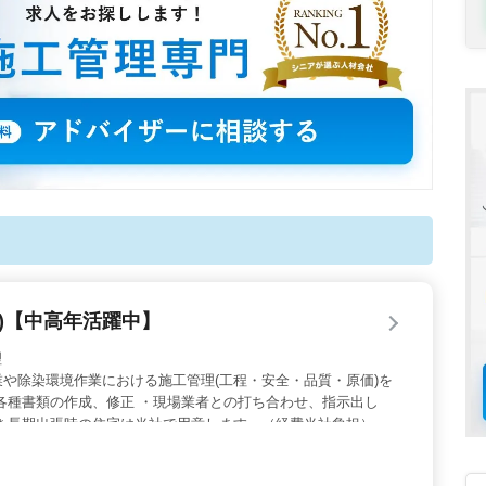
)【中高年活躍中】
理
や除染環境作業における施工管理(工程・安全・品質・原価)を
各種書類の作成、修正 ・現場業者との打ち合わせ、指示出し
＊長期出張時の住宅は当社で用意します。（経費当社負担） 50
ニアの方大歓迎です。 豊かな経験や技術を活かして働きましょ
も起き上がるにご応募下さい