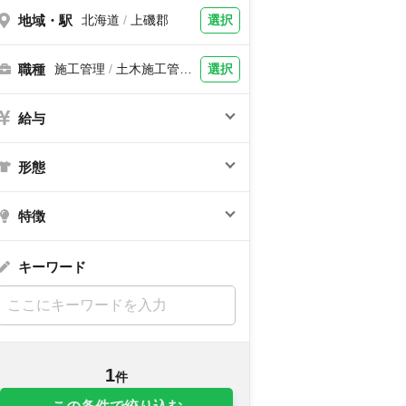
地域・駅
選択
北海道
/
上磯郡
職種
選択
施工管理
/
土木施工管
理、建築施工管理、内装
施工管理、電気工事施工
管理、設備施工管理
給与
形態
特徴
キーワード
1
件