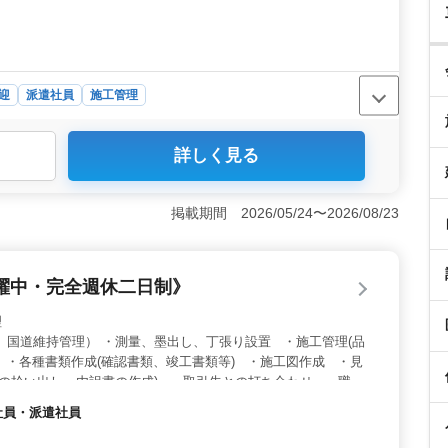
迎
派遣社員
施工管理
士の資格を持つ方を歓迎いたします。道路改良工事や除染
詳しく見る
経験を活かして活躍できます。各種書類の作成や現場業者
に携わることができます。 ＜住宅完備＞ 長期出張時に
して仕事に集中できる環境を提供します。経費は会社負担
掲載期間 2026/05/24〜2026/08/23
す。 ＜キャリアチャンス＞ 土木工事業の中で、幅広い
かし、さらなるスキルアップやキャリアの発展を目指すこ
躍中・完全週休二日制》
理
、国道維持管理） ・測量、墨出し、丁張り設置 ・施工管理(品
 ・各種書類作成(確認書類、竣工書類等) ・施工図作成 ・見
量の拾い出し、内訳書の作成) ・取引先との打ち合わせ ・職人
ち合わせ ・その他建築工事に関する付随業務を行います。
約社員・派遣社員