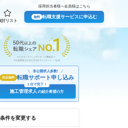
採用担当者様へ
会員様はこちら
転職支援サービスに申込む
無料
検討リスト
非公開求人多数!
転職サポート申し込み
完全無料
１分で完了！
施工管理求人
の紹介希望の方
条件を変更する