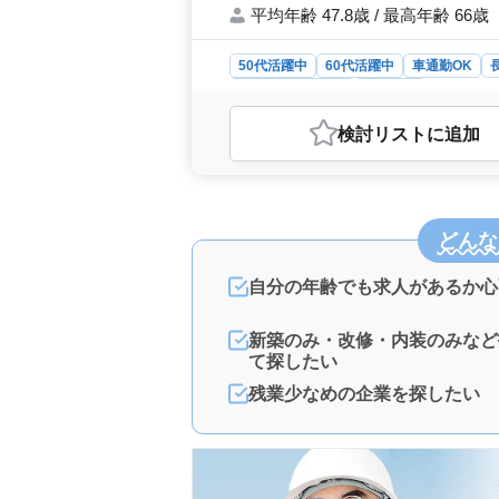
平均年齢 47.8歳 / 最高年齢 66歳
50代活躍中
60代活躍中
車通勤OK
紹介予定派遣社員
施工管理
おすすめポイント
検討リスト
に追加
＜中高年活躍中・資格者優遇＞ 経験
す。50代から60代の方が積極的に
契約形態や福利厚生を通じて、長期間
車通勤の許可もあります。 ＜やり
どんな
客様の夢を実現する仕事です。木造か
感じられます。
自分の年齢でも求人があるか心
新築のみ・改修・内装のみなど
て探したい
残業少なめの企業を探したい