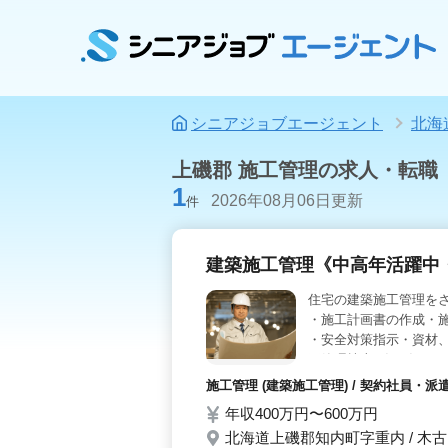
シニアジョブエージェント
北海
上磯郡 施工管理の求人・転職
1
2026年08月06日更新
件
建築施工管理《中高年活躍中
住宅の建築施工管理をさ
・施工計画書の作成・
・安全対策指示・資材、
工管理技士(1級/2級)
お客様との近い距離で
施工管理 (建築施工管理) / 契約社員・
ください。
年収400万円〜600万円
北海道上磯郡知内町字重内 / 木