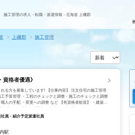
施工管理の求人・転職・派遣情報 - 北海道 上磯郡
道
上磯郡
施工管理
・資格者優遇》
れる方を募集しています! 【仕事内容】 注文住宅の施工管理
施工予算管理 ・工程のチェックと調整・施工のチェックと調整
職人の手配 ・変更への調整 など 【有資格者歓迎】 ・建築施
 ・建築士 など 木造、鉄骨造、RC造、得意分野をお任せします!
、やりがいがあります。 夢の実現のお手伝いをしたい方、応募
派遣社員・紹介予定派遣社員
古内駅