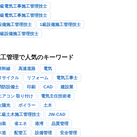
1級電気工事施工管理技士
2級電気工事施工管理技士
設備施工管理技士
1級設備施工管理技士
2級設備施工管理技士
施工管理で人気のキーワード
新幹線
高速道路
電気
リサイクル
リフォーム
電気工事士
消防設備士
印刷
CAD
建設業
エアコン 取り付け
電気主任技術者
太陽光
ボイラー
土木
二級土木施工管理技士
JW-CAD
内装
省エネ
港湾
品質管理
木造
配管工
設備管理
安全管理