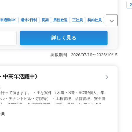
車通勤OK
週休2日制
長期
男性歓迎
正社員
契約社員
詳しく見る
のベテランが多数活躍している職場で、これまで培った土木
す。道路や橋梁、港湾など幅広い分野の施工管理に携われ
なるスキルアップも可能です。資格保持者は特に優遇さ
掲載期間 2026/07/16〜2026/10/15
＜充実した労働条件＞ 年収500万～800万円と高待遇
給されます。また、完全週休2日制で土日祝が休みとなり、
。交通費は上限なく支給されるほか、雇用・労災・健康保
・中高年活躍中》
長期的な安定を求める方に最適です。 ＜働きやすさ＞
らのアクセスも良好。車通勤が可能なほか、社用車支給や
理
境を整えやすい職場です。現場では休憩時間が120分と長
行って頂きます。 ・主な案件 （木造・S造・RC造/個人、集
整っています。シニア層も安心して働けるような柔軟なサ
テル・テナントビル・寺院等） ・工程管理、品質管理、安全管
配 ・資材発注 ・各種書類作成 ・積算、見積もり ブランクある
社員