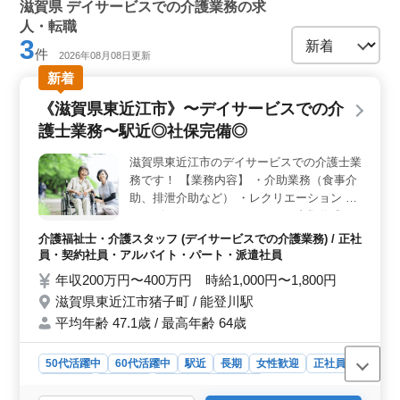
滋賀県 デイサービスでの介護業務の求
人・転職
3
件
2026年08月08日更新
新着
《滋賀県東近江市》〜デイサービスでの介
護士業務〜駅近◎社保完備◎
滋賀県東近江市のデイサービスでの介護士業
務です！ 【業務内容】 ・介助業務（食事介
助、排泄介助など） ・レクリエーション ・
リハビリテーションサポート ・書類作成、
書類整理 ・サービス利用者の家族との相
介護福祉士・介護スタッフ (デイサービスでの介護業務) / 正社
談、助言 ＊中高年活躍中 ＊社会保険完備 ＊
員・契約社員・アルバイト・パート・派遣社員
経験者優遇 ＊駅近 まずはお気軽にお問い合
年収200万円〜400万円 時給1,000円〜1,800円
わせください！ ご応募お待ちしておりま
滋賀県東近江市猪子町 / 能登川駅
す。
平均年齢 47.1歳 / 最高年齢 64歳
50代活躍中
60代活躍中
駅近
長期
女性歓迎
正社員
契約社員
派遣社員
アルバイト・パート