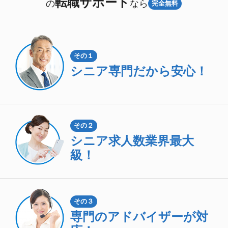
転職サポート
の
なら
完全無料
その１
シニア専門
だから安心！
その２
シニア求人数
業界最大
級！
その３
専門のアドバイザーが対