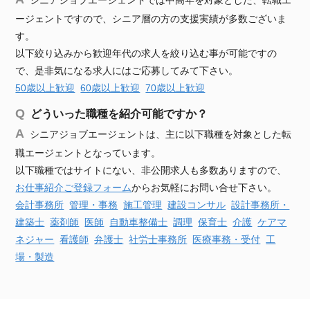
シニアジョブエージェントでは中高年を対象とした、転職エ
ージェントですので、シニア層の方の支援実績が多数ございま
す。
以下絞り込みから歓迎年代の求人を絞り込む事が可能ですの
で、是非気になる求人にはご応募してみて下さい。
50歳以上歓迎
60歳以上歓迎
70歳以上歓迎
どういった職種を紹介可能ですか？
シニアジョブエージェントは、主に以下職種を対象とした転
職エージェントとなっています。
以下職種ではサイトにない、非公開求人も多数ありますので、
お仕事紹介ご登録フォーム
からお気軽にお問い合せ下さい。
会計事務所
管理・事務
施工管理
建設
コンサル
設計事務所・
建築士
薬剤師
医師
自動車
整備士
調理
保育士
介護
ケアマ
ネジャー
看護師
弁護士
社労士事務所
医療事務・受付
工
場・製造