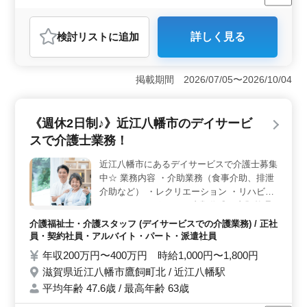
駅近
長期
女性歓迎
正社員
契約社員
派遣社員
アルバイト・パート
介護福祉士・介護スタッフ
検討リスト
に追加
詳しく見る
おすすめポイント
＜業務内容＞ デイサービスでのお仕事。 介助業務や
レクリエーション、リハビリテーションサポートまで
掲載期間 2026/07/05〜2026/10/04
様々な業務があります。ご経験を活かして、サービス利
用者の生活をサポートしましょう。 ＜アクセス良好
＞ 和邇駅から徒歩5分程度とアクセス良好。通勤がスム
《週休2日制♪》近江八幡市のデイサービ
ーズで、仕事とプライベートの両立もしやすい環境で
スで介護士業務！
す。 ＜ベテラン歓迎＞ 介護業務のベテランの方を
歓迎します。ご経験を生かして、デイサービスで充実し
近江八幡市にあるデイサービスで介護士募集
た働き方を実現しませんか？
中☆ 業務内容 ・介助業務（食事介助、排泄
介助など） ・レクリエーション ・リハビリ
テーションサポート ・書類作成、書類整理
・サービス利用者の家族との相談、助言 備
介護福祉士・介護スタッフ (デイサービスでの介護業務) / 正社
考 ＊シフト制(週3日以上相談可能) ＊交通費
員・契約社員・アルバイト・パート・派遣社員
実費支給 ＊夜勤業務なし 60代活躍中◎ まず
年収200万円〜400万円 時給1,000円〜1,800円
はお気軽にお問い合わせください！
滋賀県近江八幡市鷹飼町北 / 近江八幡駅
平均年齢 47.6歳 / 最高年齢 63歳