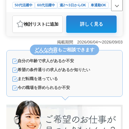
50代活躍中
60代活躍中
週2〜3日からOK
車通勤OK
週休2日制
長期
女性歓迎
正社員
契約社員
派遣社員
アルバイト・パート
介護福祉士・介護スタッフ
検討リスト
に追加
詳しく見る
おすすめポイント
＜週休2日制での働きやすさ＞ 週休2日のシフト制で、
働きやすい環境が整っており、プライベートとのバラン
掲載期間 2026/06/04〜2026/09/03
スを大切にしながら勤務できます。無理なく長期的に働
どんな内容
もご相談できます
ける点が魅力です。 ＜デイサービスにおける充実し
た業務内容＞ 食事介助や排泄介助などのから、レクリ
自分の年齢で求人があるか不安
エーションやリハビリテーションサポートまで、利用者
の方々の心身のサポートを行います。多岐にわたる業務
希望の条件通りの求人があるか知りたい
を通じて、専門性をさらに磨くことができます。 ＜
シニア層活躍中＞ 60代も活躍中で、経験豊富な中高年
まだ転職を迷っている
層がその経験を活かし、さらに成長できる環境がありま
今の職場を辞められるか不安
す。経験を積んだ方の応募を歓迎しており、安心してキ
ャリアを続けられる職場です。