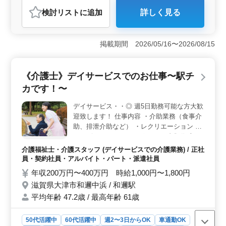
介護福祉士・介護スタッフ
検討リスト
に追加
詳しく見る
おすすめポイント
＜アクセスの利便性＞ 能登川駅から近いため、通勤が
便利です。日々のストレスを減らし、仕事に集中しやす
掲載期間 2026/05/16〜2026/08/15
くなります。 ＜雇用形態の多様性＞ 正社員、契約
社員、アルバイト・パート、派遣社員と多様な雇用形態
を用意しています。自分のライフスタイルやキャリアプ
《介護士》デイサービスでのお仕事〜駅チ
ランに合わせて選択できます。 ＜中高年活躍中＞
カです！〜
社会保険完備で、安心して長く働ける環境が整っていま
す。中高年が活躍中の職場であり、介護経験3年以上の経
デイサービス・・◎ 週5日勤務可能な方大歓
験を活かして活躍できる場所です。
迎致します！ 仕事内容 ・介助業務（食事介
助、排泄介助など） ・レクリエーション ・
リハビリテーションサポート ・書類作成、
書類整理 ・サービス利用者の家族との相
介護福祉士・介護スタッフ (デイサービスでの介護業務) / 正社
談、助言 等 ポイント 駅チカ(駅から徒歩5分
員・契約社員・アルバイト・パート・派遣社員
程) ご経験のあるベテランの方！ 是非ご応募
年収200万円〜400万円 時給1,000円〜1,800円
お待ちしております！
滋賀県大津市和邇中浜 / 和邇駅
平均年齢 47.2歳 / 最高年齢 61歳
50代活躍中
60代活躍中
週2〜3日からOK
車通勤OK