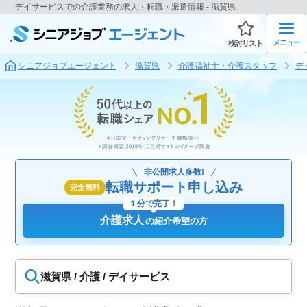
デイサービスでの介護業務の求人・転職・派遣情報 - 滋賀県
メニュー
検討リスト
シニアジョブエージェント
滋賀県
介護福祉士・介護スタッフ
デ
非公開求人多数!
転職サポート申し込み
完全無料
１分で完了！
介護求人
の紹介希望の方
滋賀県 / 介護 / デイサービス