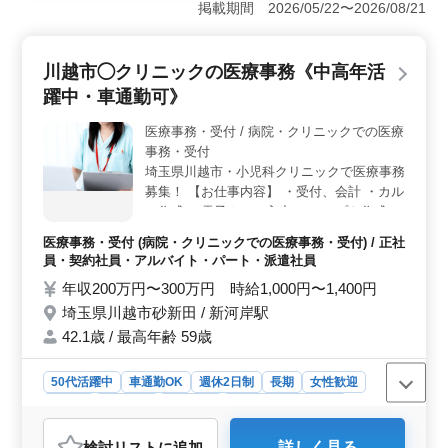
掲載期間 2026/05/22〜2026/08/21
を活かしたい方を歓迎します。中高年の方も活躍できる
環境です。 ＜業務内容＞ 受付や電話対応、会計業
務から、レセプトやカルテの作成、電子カルテの入力な
川越市◯クリニックの医療事務《中高年活
ど、幅広い医療事務業務を担当します。経験を活かし
て、病院での医療に貢献しませんか。 ＜働きやすさ
躍中・車通勤可》
＞ 週3日以上の勤務が可能で、土曜日の午後や日曜日な
ど、しっかり休みが確保されています。残業は少なめな
医療事務・受付 / 病院・クリニックでの医療
ので、家庭やプライベートとの両立がしやすい環境で
事務・受付
す。また、社会保険が完備されており、安心して働けま
埼玉県川越市・小児科クリニックで医療事務
す。
募集！ 【お仕事内容】 ・受付、会計 ・カル
テ作成 ・電子カルテ入力 ・レセプト作成、
点検 ・医師や看護師の診療補助 など ＊マイ
医療事務・受付 (病院・クリニックでの医療事務・受付) / 正社
カー通勤OK！（無料駐車場あり） ＊週休2
員・契約社員・アルバイト・パート・派遣社員
日 ＊社会保険完備 ＊交通費実費支給 医療事
年収200万円〜300万円 時給1,000円〜1,400円
務・医療秘書・クラーク・病院受付など、
埼玉県川越市砂新田 / 新河岸駅
今まで培われてきたご経験が活きる仕事で
す！ ご応募お待ちしております！
42.1歳 / 最高年齢 59歳
50代活躍中
車通勤OK
週休2日制
長期
女性歓迎
正社員
契約社員
派遣社員
アルバイト・パート
医療事務・受付
検討リスト
に追加
詳しく見る