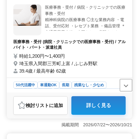
勤も可能なため通勤負担を軽減できます。安定した働き
医療事務・受付 / 病院・クリニックでの医療
方を重視する方に適しています。 ＜長期で勤務する
事務・受付
のに安心の待遇＞ 賞与、交通費支給、各種社会保険も
精神科病院の医療事務 ◯主な業務内容 ・電
完備しており、待遇が整っています。長期的に安心して
話、受付応対 ・レセプト業務 ・備品管理 ＊
腰を据えて働ける求人です。
交通費実費支給（上限なし） 病院をともに
支えてくださる医療事務を募集します。 こ
医療事務・受付 (病院・クリニックでの医療事務・受付) / アル
れまでの診療報酬請求が経験が活きる職場で
バイト・パート・派遣社員
す。
時給1,200円〜1,400円
埼玉県入間郡三芳町上富 / ふじみ野駅
39.4歳 / 最高年齢 62歳
50代活躍中
車通勤OK
長期
残業なし・少なめ
女性歓迎
派遣社員
アルバイト・パート
医療事務・受付
おすすめポイント
検討リスト
に追加
詳しく見る
＜経験を即戦力として活かせる環境＞ 診療報酬請求の
経験が年齢を重視します。受付や電話対応、レセプト業
務などを担当して頂きます。精神科病院の医療事務とし
掲載期間 2026/07/22〜2026/10/21
てこれまで培ってきたスキルをそのまま活かせる職場で
す。即戦力として安心してスタートできます。 ＜働
きやすさ重視の勤務条件＞ 残業なしで日祝休みのため