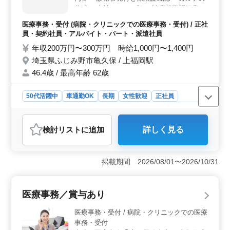
どの福利厚生が整っており、安心して長く働ける環境で
作成 ・会計 ・レセプト（診療報酬明細書）
す。また、働きやすい休日制度や充実した休憩時間があ
の作成・点検 ・医師・看護師などの診療補
医療事務・受付 (病院・クリニックでの医療事務・受付) / 正社
り、健康面やワークライフバランスの充実も図れます。
助業務 備考 車通勤可能 シフト制 経験重視
員・契約社員・アルバイト・パート・派遣社員
です！ ご応募お待ちしております♪
年収200万円〜300万円 時給1,000円〜1,400円
埼玉県ふじみ野市亀久保 / 上福岡駅
46.4歳 / 最高年齢 62歳
50代活躍中
車通勤OK
長期
女性歓迎
正社員
契約社員
派遣社員
アルバイト・パート
医療事務・受付
おすすめポイント
検討リスト
に追加
詳しく見る
＜車通勤可能◎＞ 車通勤が可能なので、通勤に便利で
す。交通のストレスを軽減して働けるのは魅力的で
す。 ＜医療事務業務＞ 診察券発行、保険証確認、
掲載期間 2026/08/01〜2026/10/31
カルテの作成、会計、レセプト作成など、病院での医療
事務業務を担当します。経験が活かせるポジションで
す。 ＜経験者歓迎＞ 医療事務経験やレセプト実務
医療事務／賞与あり
経験が5年以上ある方を募集しています。経験を活かして
安定した環境で働けます。
医療事務・受付 / 病院・クリニックでの医療
事務・受付