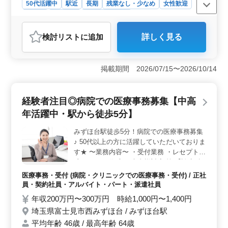
50代活躍中
駅近
長期
残業なし・少なめ
女性歓迎
正社員
契約社員
医療事務・受付
おすすめポイント
検討リスト
に追加
詳しく見る
＜ワークライフバランス重視＞ 残業は月10時間程度と
少なめで、日祝休み・年間休日113日と生活リズムを整え
やすい環境です。駅近で通勤負担も軽く、長く安定して
掲載期間 2026/07/15〜2026/10/14
働きたい方やプライベートと両立したい方に適した医療
事務求人です。 ＜経験を活かせるお仕事＞ 受付・
会計・カルテ管理・電話対応などを担当して頂きます。
経験者注目◎病院での医療事務募集【中高
医療事務としての経験を発揮して活躍でき、病院の顔と
して信頼されるやりがいがあります。 ＜シニアが活
年活躍中・駅から徒歩5分】
躍する職場で長期勤務可能＞ シニア世代が活躍する職
場です。交通費実費支給（上限なし）、福利厚生も完備
みずほ台駅徒歩5分！病院での医療事務募集
で待遇も充実。落ち着いた職場で経験を活かし、長期的
♪ 50代以上の方に活躍していただいておりま
に勤務を続けたい方におすすめです。
す★ 〜業務内容〜 ・受付業務 ・レセプト作
成 ・カルテ作成 ・患者様対応 等 【診療科
目】 内科、外科、整形外科、脳神経外科、
医療事務・受付 (病院・クリニックでの医療事務・受付) / 正社
大腸肛門ヘルニア科、呼吸器科、糖尿病・内
員・契約社員・アルバイト・パート・派遣社員
分泌内科、循環器内科、肝臓内科、甲状腺
年収200万円〜300万円 時給1,000円〜1,400円
科、歯科、麻酔科 〜特徴〜 ◎経験者優遇 ◎
埼玉県富士見市西みずほ台 / みずほ台駅
社会保険完備 ◎駅から徒歩5分 ◎週3以上勤
平均年齢 46歳 / 最高年齢 64歳
務歓迎 ベテランさん優遇致します◎お気軽