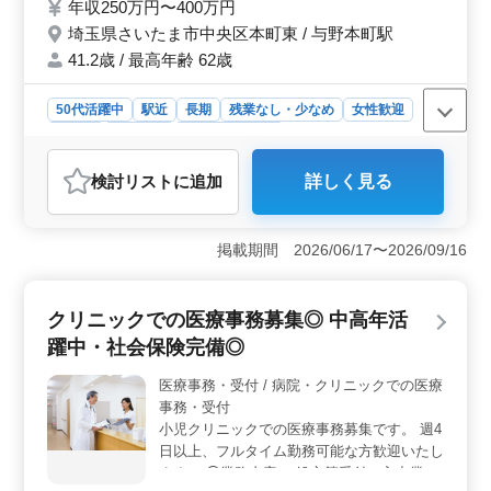
年収250万円〜400万円
テランスタッフも活躍中です。 これまで培
埼玉県さいたま市中央区本町東 / 与野本町駅
ってきたスキルを発揮して頂ける方、ぜひご
応募ください！
41.2歳 / 最高年齢 62歳
50代活躍中
駅近
長期
残業なし・少なめ
女性歓迎
正社員
契約社員
医療事務・受付
おすすめポイント
検討リスト
に追加
詳しく見る
＜駅近で通勤便利＞ この求人は与野本町駅から近い場
所にあり、通勤が非常に便利です。車通勤ができない方
でも、公共交通機関を利用して快適に通うことができま
掲載期間 2026/06/17〜2026/09/16
す。通勤時間を短縮できるため、プライベートの時間も
確保しやすいです。 ＜残業少なめで働きやすい＞
月の残業時間が約10時間程度と少なく、ワークライフバ
クリニックでの医療事務募集◎ 中高年活
ランスを重視する方におすすめです。年間休日も124日と
多く、休暇制度も充実しているため、リフレッシュしな
躍中・社会保険完備◎
がら働けます。家族との時間も大切にできる環境で
す。 ＜ベテランスタッフと働ける＞ シニア世代の
医療事務・受付 / 病院・クリニックでの医療
ベテランスタッフが活躍している職場です。豊富な経験
事務・受付
を持つ先輩方と一緒に働くことで、仕事のノウハウを学
小児クリニックでの医療事務募集です。 週4
びやすくなります。診療報酬請求の経験があれば、これ
日以上、フルタイム勤務可能な方歓迎いたし
までのスキルを存分に活かせる職場です。
ます。 ◯業務内容 ・処方箋受付の入力業務