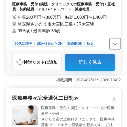
・レセプト作成 ・患者様対応 ・診療補助 ・
医療事務・受付 (病院・クリニックでの医療事務・受付) / 正社
受付、会計 ＊40代以上歓迎 ＊社会保険完備
員・契約社員・アルバイト・パート・派遣社員
＊アクセス便利 ベテランのスタッフさん募
年収200万円〜300万円 時給1,000円〜1,400円
集しております、お気軽にご応募下さい！
埼玉県さいたま市大宮区三橋 / JR大宮駅
39.5歳 / 最高年齢 58歳
50代活躍中
週2〜3日からOK
車通勤OK
駅近
週休2日制
残業なし・少なめ
女性歓迎
正社員
契約社員
派遣社員
アルバイト・パート
医療事務・受付
検討リスト
に追加
詳しく見る
おすすめポイント
＜経験者歓迎＞ 医療事務やレセプト実務経験者に理想
的な求人です。小児クリニックでの医療事務業務に携わ
掲載期間 2026/07/03〜2026/10/02
りながら、経験を活かしてスキルアップができます。中
高年の方も積極的に採用中で、経験豊富なベテランスタ
ッフが求められています。 ＜働きやすい環境＞ 週
医療事務≪完全週休二日制≫
4〜5日の柔軟な就業日数や、週休2日制が整っており、ワ
ークライフバランスを大切にできます。JR大宮駅からの
医療事務・受付 / 病院・クリニックでの医療
アクセスが良く、無料駐車場も完備され、通勤しやすい
事務・受付
環境が整っています。 ＜安定した雇用条件＞ 社会
さいたま市の皮膚科クリニックで、医療事務
保険完備で安心して働ける環境が整っています。年収220
募集中！ ベテラン経験者の募集です。 ◯主
万円〜280万円、時給1,000円〜1,300円といった魅力的な