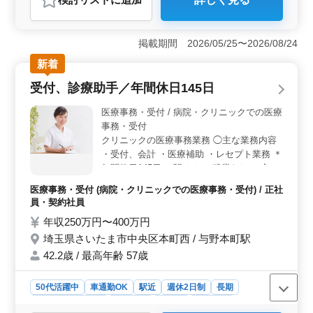
おすすめポイント
＜働きやすさ＞ マイカー通勤OK、無料駐車場ありで通
勤便利。週休2日制で休日もしっかり確保。 残業は月20
掲載期間 2026/05/25〜2026/08/24
時間程度で、ワークライフバランスを重視できま
新着
す。 ＜キャリア活用＞ 医療事務経験やレセプト実
務経験を活かせる仕事。 医師や看護師の診療補助な
受付、診療助手／年間休日145日
ど、多岐にわたる業務で、豊かな経験を活かせま
す。 ＜雇用条件＞ 正社員、契約社員、アルバイ
医療事務・受付 / 病院・クリニックでの医療
ト・パート、派遣社員など様々な雇用形態が選択可
事務・受付
能。 社会保険完備や交通費実費支給など、福利厚生面
クリニックの医療事務業務 ◯主な業務内容
も充実しています。
・受付、会計 ・医療補助 ・レセプト業務 ＊
年間休日145日 ＊駅チカ ＊残業なし ＊交通
費実費支給（上限なし） ＊賞与あり 経験豊
医療事務・受付 (病院・クリニックでの医療事務・受付) / 正社
富で、仕事を安心しておまかせできるベテラ
員・契約社員
ン医療事務さんを募集させて頂きます。 シ
年収250万円〜400万円
ニア人材がスキルや能力を活かして活躍する
埼玉県さいたま市中央区本町西 / 与野本町駅
職場です。
42.2歳 / 最高年齢 57歳
50代活躍中
車通勤OK
駅近
週休2日制
長期
残業なし・少なめ
女性歓迎
正社員
契約社員