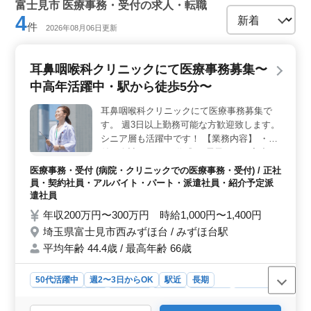
富士見市 医療事務・受付の求人・転職
4
件
2026年08月06日更新
耳鼻咽喉科クリニックにて医療事務募集〜
中高年活躍中・駅から徒歩5分〜
耳鼻咽喉科クリニックにて医療事務募集で
す。 週3日以上勤務可能な方歓迎致します。
シニア層も活躍中です！ 【業務内容】 ・受
付、会計 ・カルテ作成 ・電子カルテ入力 ・
診療補助 ＊駅近 ＊社会保険完備 ＊経験者優
医療事務・受付 (病院・クリニックでの医療事務・受付) / 正社
遇 正社員及びアルバイト・パートの募集で
員・契約社員・アルバイト・パート・派遣社員・紹介予定派
す、現在50代の方も活躍中！ 医療事務、医
遣社員
療秘書、クラーク等今までの経験を活かして
年収200万円〜300万円 時給1,000円〜1,400円
働ける方を募集！ 皆様のご応募お待ちして
埼玉県富士見市西みずほ台 / みずほ台駅
おります。
平均年齢 44.4歳 / 最高年齢 66歳
50代活躍中
週2〜3日からOK
駅近
長期
残業なし・少なめ
女性歓迎
正社員
契約社員
派遣社員
紹介予定派遣社員
アルバイト・パート
医療事務・受付