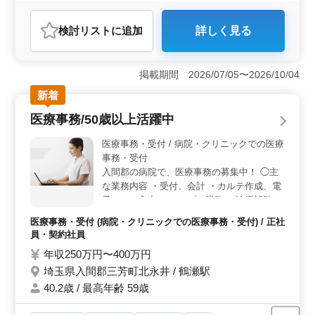
おすすめポイント
検討リスト
に追加
詳しく見る
＜車通勤可能＞ 車通勤が可能で、快適な通勤環境をご
提供します。通勤時間のストレスを軽減し、お仕事によ
り専念できます。 ＜シニア世代活躍中＞ 経験豊富
掲載期間 2026/07/05〜2026/10/04
なシニア世代が多く活躍している職場です。お互いの経
験を尊重し合いながら、協力して業務に取り組んでいま
新着
す。 ＜経験者募集＞ 医療事務経験やレセプト実務
医療事務/50歳以上活躍中
経験が豊富な方を歓迎します。あなたの経験を最大限に
活かし、クリニックでの医療事務のお仕事に取り組んで
医療事務・受付 / 病院・クリニックでの医療
みませんか？
事務・受付
入間郡の病院で、医療事務の募集中！ ◯主
な業務内容 ・受付、会計 ・カルテ作成、電
子カルテ入力 ・レセプト業務 ・診療補助業
務 ブランクOK！お気軽にご応募ください！
医療事務・受付 (病院・クリニックでの医療事務・受付) / 正社
※完全週休2日制 ※マイカー通勤可 マイカ
員・契約社員
ー通勤OK。 通勤ストレスも少なく、快適に
年収250万円〜400万円
働ける職場です！
埼玉県入間郡三芳町北永井 / 鶴瀬駅
40.2歳 / 最高年齢 59歳