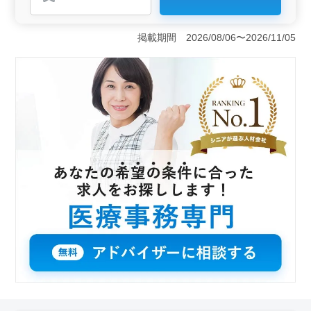
おすすめポイント
＜経験者優遇の病院事務＞ 医療事務経験者の方急募！
業務は多岐にわたり、一般内科、小児科、クリニックの
掲載期間 2026/08/06〜2026/11/05
医療事務を担当します。受付、会計、電話、予約、カル
テ管理、レセプト作成など、広範で充実した業務が期待
できます。 ＜車通勤の利便性＞ このクリニックで
の勤務は、川越駅からアクセスが良い好立地です。車通
勤も可能となっています。交通費は全額支給されるた
め、通勤の負担が軽減されます。 ＜働きやすい環境
＞ 週休2日制で、長期の雇用が見込まれるため、仕事と
生活のバランスが取りやすいです。女性の方も歓迎さ
れ、50代以上の経験豊富な方が活躍中です。また、充実
の福利厚生が整っており、安心してお仕事に集中できま
す。