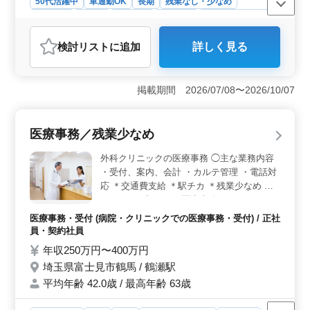
50代活躍中
車通勤OK
長期
残業なし・少なめ
女性歓迎
正社員
契約社員
派遣社員
紹介予定派遣社員
アルバイト・パート
医療事務・受付
検討リスト
に追加
詳しく見る
おすすめポイント
＜中高年向けキャリア＞ 病院医療事務の求人です！週3
日勤務からの柔軟な働き方ができる、中高年の方に最適
掲載期間 2026/07/08〜2026/10/07
な環境で、これまでにレセコン入力実務経験者の方や医
療事務経験をされてきた50代の方も活躍中です。 ＜
業務内容と募集条件＞ 医療事務業務全般となります。
医療事務／残業少なめ
受付、会計、カルテ作成、電子カルテ入力、診療補助に
携わっていただきます。アルバイト・正社員、幅広く採
外科クリニックの医療事務 ◯主な業務内容
用しておりご自身のご都合にあった働き方を選ぶことが
・受付、案内、会計 ・カルテ管理 ・電話対
できます。 ＜給与と福利厚生＞ 年収220万円〜280
応 ＊交通費支給 ＊駅チカ ＊残業少なめ ク
万円、時給1,000円〜1,300円となっています。柳瀬川駅
リニックの顔である医療事務を任せられるベ
近くで好立地です。車通勤も可能で無料駐車場もありま
テランスタッフを募集します。 シニアスタ
す！通勤手当も支給しており、雇用・労災・健康・厚生
医療事務・受付 (病院・クリニックでの医療事務・受付) / 正社
ッフが元気に活躍する職場です！
など各種福利厚生も充実しています。
員・契約社員
年収250万円〜400万円
埼玉県富士見市鶴馬 / 鶴瀬駅
平均年齢 42.0歳 / 最高年齢 63歳