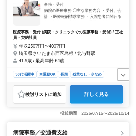
事務・受付
す。
病院の医療事務 ◯主な業務内容 ・受付、会
計 ・医療報酬請求業務 ・入院患者に関わる
各種業務 ※大宮駅より、通勤用送迎あり ＊
残業少なめ ＊交通費支給 ＊賞与あり 経験豊
医療事務・受付 (病院・クリニックでの医療事務・受付) / 正社
富なベテランシニアが活躍する職場です！
員・契約社員
これまで培った能力を今後も活かして活躍し
年収250万円〜400万円
たい方、ぜひご応募ください！
埼玉県さいたま市西区島根 / 北与野駅
41.9歳 / 最高年齢 64歳
50代活躍中
車通勤OK
長期
残業なし・少なめ
女性歓迎
正社員
契約社員
医療事務・受付
おすすめポイント
検討リスト
に追加
詳しく見る
＜経験を活かして長く働ける環境＞ 診療報酬請求の経
験があれば年齢問わず応募可能。シニアスタッフが活躍
しており、年齢に関わらず活躍できる職場です。医療事
掲載期間 2026/07/15〜2026/10/14
務として培ってきた実務力を、無理なく継続して発揮で
きる点は大きな魅力です。 ＜残業少なめ・通勤サポ
ートあり＞ 残業は月10時間程度と少なく、生活リズム
病院事務／交通費支給
を保ちやすい勤務環境です。駅からの送迎があり、車通