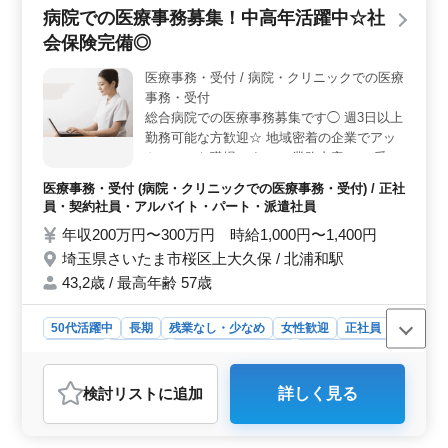
病院での医療事務募集！中高年活躍中☆社
大きな負担がなく、家庭やプライベートと両立しやすい
点も大きな魅力です。 ＜通勤・職場環境の安心感
会保険完備◎
＞ 交通費は実費支給で上限なし、車通勤も可能なため
通勤ストレスが少ない環境です。シニア活躍中の職場
医療事務・受付 / 病院・クリニックでの医療
で、落ち着いた雰囲気の中、長期的に安定して働けま
事務・受付
す。
総合病院での医療事務募集です◯ 週3日以上
勤務可能な方歓迎☆ 地域密着の企業でアッ
トホームな職場です！ 〜業務内容〜 ・受
付、電話対応、会計 ・レセプト作成 ・カル
医療事務・受付 (病院・クリニックでの医療事務・受付) / 正社
テ作成 ・電子カルテ入力 ・診療補助 ＊正社
員・契約社員・アルバイト・パート・派遣社員
員及びアルバイト・パートの募集！ ＊医療
年収200万円〜300万円 時給1,000円〜1,400円
秘書・医療クラーク・介護事務・病院受付等
埼玉県さいたま市桜区上大久保 / 北浦和駅
今までの経験を活かして働ける方！ 皆様の
ご応募お待ちしております♪
43,2歳 / 最高年齢 57歳
50代活躍中
長期
残業なし・少なめ
女性歓迎
正社員
契約社員
派遣社員
アルバイト・パート
医療事務・受付
おすすめポイント
検討リスト
に追加
詳しく見る
＜経験者優遇のポイント＞ 医療事務経験者を積極的に
募集しています。レセプト実務経験をお持ちの方や、医
療秘書・医療クラーク・介護事務・病院受付などの経験