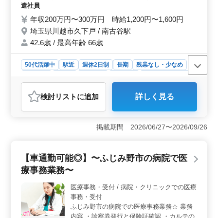
ト・パートの募集です、現在50代の方も活
遣社員
躍中！ 医療事務、医療秘書、クラーク等今
年収200万円〜300万円 時給1,200円〜1,600円
までの経験を活かして働ける方を募集！ 皆
埼玉県川越市久下戸 / 南古谷駅
様のご応募お待ちしております。
42.6歳 / 最高年齢 66歳
50代活躍中
駅近
週休2日制
長期
残業なし・少なめ
男性歓迎
正社員
契約社員
派遣社員
紹介予定派遣社員
アルバイト・パート
医療事務・受付
検討リスト
に追加
詳しく見る
おすすめポイント
＜駅近での医療事務募集＞ 整形外科クリニックにて医
療事務を募集中です。駅から徒歩5分の好立地で通勤ラク
掲載期間 2026/06/27〜2026/09/26
ラクです。週3日以上の勤務が可能で、中高年層も活躍中
です。柔軟なシフト制度が整っており、ライフスタイル
に合わせて働けます。 ＜経験を活かせる働き方＞
【車通勤可能◎】〜ふじみ野市の病院で医
受付や会計、カルテ作成からレセプト作成まで幅広い業
療事務業務〜
務を担当します。正社員からアルバイト・パートまで、
医療事務や医療秘書の経験を活かして働けるチャンスで
医療事務・受付 / 病院・クリニックでの医療
す。熟練した技術や経験を活かし、クリニックの医療サ
事務・受付
ービスの向上に貢献できる。 ＜福利厚生充実・安定
した環境＞ 年収200万円〜300万円、時給1,200円〜
ふじみ野市の病院での医療事務業務☆ 業務
1,600円です。通勤手当支給や雇用・労災・健康・厚生な
内容 ・診察券発行と保険証確認 ・カルテの