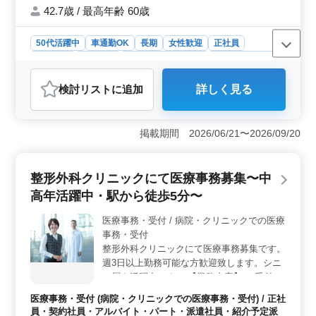
ませんか？ ご応募お待ちしております！
42.7歳 / 最高年齢 60歳
50代活躍中
車通勤OK
長期
女性歓迎
正社員
契約社員
派遣社員
アルバイト・パート
医療事務・受付
おすすめポイント
検討リスト
に追加
詳しく見る
＜働く環境＞ 車通勤可で駐車場無料。通勤便利なクリ
ニックでの医療事務の求人です。中高年活躍中の職場
で、経験を活かして新たなチャレンジができます。
掲載期間 2026/06/21〜2026/09/20
＜やりがい＞ 医療事務経験5年以上必須。受付やレセプ
ト作成など、専門スキルを活かして業務に携われま
す。 ＜福利厚生＞ 社会保険完備。働きやすい環境
整形外科クリニックにて医療事務募集〜中
で安心して勤務できます。 週3〜5日の勤務もOKで、ワ
ークライフバランスも大切にする職場です。
高年活躍中・駅から徒歩5分〜
医療事務・受付 / 病院・クリニックでの医療
事務・受付
整形外科クリニックにて医療事務募集です。
週3日以上勤務可能な方歓迎致します。シニ
ア層も活躍中です！ 【業務内容】 ・受付、
会計 ・カルテ作成 ・電子カルテ入力 ・レセ
医療事務・受付 (病院・クリニックでの医療事務・受付) / 正社
プト作成 ・診療補助 正社員及びアルバイ
員・契約社員・アルバイト・パート・派遣社員・紹介予定派