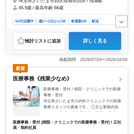
埼玉県さいたま市西区指扇領別所 / 指扇駅
45.9歳 / 最高年齢 66歳
50代活躍中
週2〜3日からOK
車通勤OK
駅近
週休2日制
長期
女性歓迎
正社員
契約社員
派遣社員
アルバイト・パート
医療事務・受付
検討リスト
に追加
詳しく見る
おすすめポイント
＜アクセスの良さ＞ 指扇駅から徒歩5分の好立地にある
クリニックでの医療事務募集しています。駅近なので通
掲載期間 2026/07/29〜2026/10/28
勤が便利で、アクセスの良さが中高年の方にも最適で
新着
す。地域に密着したクリニックならではのアットホーム
な雰囲気で働けます。 ＜キャリアアップのチャンス
医療事務《残業少なめ》
＞ 医療事務経験やレセプト実務経験が必要なため、ス
キルアップが期待できます。クリニックの特徴的な業務
医療事務・受付 / 病院・クリニックでの医療
に携わり、医療のプロフェッショナルとしてのスキルを
事務・受付
高めることが可能です。 ＜柔軟な働き方＞ 週3日以
埼玉県さいたま市の内科クリニックでの医療
上やフルタイムなど、働き方に柔軟性があります。車通
事務スタッフの募集です。 ◯主な業務内容
勤も可能で、ライフスタイルに合わせた働き方が叶いま
・カルテ作成 ・処方箋入力、発行 ・請求書
す。社会保険完備で安心して働ける環境が整っていま
作成 ・業務に関する資料作成等 訪問診療を
す。
医療事務・受付 (病院・クリニックでの医療事務・受付) / 正社
メインとする内科クリニックです来院された
員・契約社員
方の外来も行っております シニア世代のベ