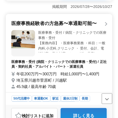
ラーク、介護事務、調剤事務などの経験を持つシニアも
掲載期間 2026/07/28〜2026/10/27
活躍しており、年齢面にとらわれることなく培った知識
を業務に活かせます。 ＜充実した勤務環境＞ 完全
週休2日制で、年間休日は123日としっかり確保。仕事と
医療事務経験者の方急募〜車通勤可能〜
プライベートとを両立しながら、長く働きたい方におす
すめです。 ＜病院の窓口を支えるやりがい＞ 入
医療事務・受付 / 病院・クリニックでの医療
院・外来・健診など、多くの患者様が訪れる受付窓口を
事務・受付
担当します。 経験を活かし、周囲と協力して患者様へ
【業務内容】 ・医療事務業務 ・科目：一般
の案内から事務処理まで幅広く携わり、病院の窓口を支
内科,小児科,クリニック ・ 受付、会計、電
える、大変やりがいのあるお仕事です。
話対応、予約対応、カルテ(紙・電子) ・レセ
プト作成（外来・入院）、診療補助 等 ・交
医療事務・受付 (病院・クリニックでの医療事務・受付) / 正社
通費全額支給 40代以上の医療事務経験者で
員・契約社員・アルバイト・パート・派遣社員
即日勤務できる方急募いたします 医療事務
年収200万円〜300万円 時給1,000円〜1,400円
に興味ある方ご応募お待ちしております。
埼玉県川越市菅原町 / 川越駅
45.9歳 / 最高年齢 70歳
50代活躍中
車通勤OK
駅近
週休2日制
長期
女性歓迎
正社員
契約社員
派遣社員
アルバイト・パート
医療事務・受付
検討リスト
に追加
詳しく見る