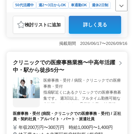
50代活躍中
週2〜3日からOK
車通勤OK
週休2日制
長期
残業なし・少なめ
女性歓迎
正社員
契約社員
派遣社員
アルバイト・パート
医療事務・受付
検討リスト
に追加
詳しく見る
おすすめポイント
＜中高年が活躍する職場環境＞ この求人は中高年の方
が多数活躍しており、年齢に関係なく働ける環境が整っ
掲載期間 2026/06/17〜2026/09/16
ています。資格が不要で、今までの医療事務の経験を活
かせるため、経験豊富な方にとって魅力的な職場で
す。 ＜柔軟な勤務体制と高待遇＞ 週2〜3日からの
クリニックでの医療事務業務〜中高年活躍
勤務が可能で、ライフスタイルに合わせた働き方が選べ
中・駅から徒歩5分〜
ます。正社員、契約社員、アルバイト・パート、派遣社
員と多様な雇用形態があり、時給1,000円〜1,400円、年
医療事務・受付 / 病院・クリニックでの医療
収200万円〜300万円と待遇も良好です。残業が少なく、
事務・受付
無理のない勤務体制も魅力的です。 ＜交通の利便性
と福利厚生＞ 新川岸駅からのアクセスが便利で、無料
指扇駅近くにあるクリニックでの医療事務募
駐車場も完備されているため、車通勤が可能です。交通
集です。 週3日以上、フルタイム勤務可能な
費も支給され、通勤にかかる負担が軽減されます。ま
方歓迎いたします。 ◯業務内容 ・診療報酬
た、社会保険完備で、福利厚生が充実しており、安心し
の入力業務 ・レセプト作成 ・患者様対応 等
医療事務・受付 (病院・クリニックでの医療事務・受付) / 正社
て働ける環境が整っています。これらの条件が働きやす
＊40代以上歓迎 ＊社会保険完備 ＊車通勤可
員・契約社員・アルバイト・パート・派遣社員
さをさらに高めています。
能 ベテランのスタッフさん募集しておりま
年収200万円〜300万円 時給1,000円〜1,400円
す、お気軽にご応募下さい！