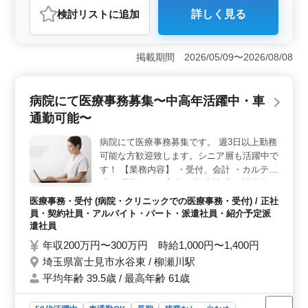
検討リスト
に追加
詳しく見る
おすすめポイント
＜アクセスの良さ＞ 最寄り駅から徒歩5分の便利な立地
で通勤が楽です。駅から近いので、仕事終わりの予定も
掲載期間 2026/05/09〜2026/08/08
立てやすく、プライベートの時間を有効に使えま
す。 ＜働きやすい環境＞ 週3日から勤務可能で、残
業も少なめなのでワークライフバランスが取りやすいで
病院にて医療事務募集〜中高年活躍中・車
す。社会保険完備で、正社員だけでなくアルバイトやパ
通勤可能〜
ートも募集しているため、自分のライフスタイルに合わ
せて働けます。 ＜経験を活かせる＞ 医療事務、医
病院にて医療事務募集です。 週3日以上勤務
療秘書、クラークなどの経験を活用できます。経験者優
可能な方歓迎致します。シニア層も活躍中で
遇で、これまでのスキルを発揮しやすい職場です。中高
年が活躍中の職場で、年齢に関係なく活躍できできま
す！ 【業務内容】 ・受付、会計 ・カルテ作
す。
成 ・電子カルテ入力 ・診療補助 正社員及び
アルバイト・パートの募集です、現在50代
医療事務・受付 (病院・クリニックでの医療事務・受付) / 正社
の方も活躍中！ 医療事務、医療秘書、クラ
員・契約社員・アルバイト・パート・派遣社員・紹介予定派
ーク等今までの経験を活かして働ける方を募
遣社員
集！ 皆様のご応募お待ちしております。
年収200万円〜300万円 時給1,000円〜1,400円
埼玉県富士見市水谷東 / 柳瀬川駅
平均年齢 39.5歳 / 最高年齢 61歳