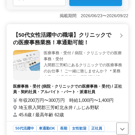
＜充実した休日制度＞ 完全週休2日制を採用しており、
年間休日は120日確保されており、長期休暇や特別休暇も
掲載期間 2026/06/23〜2026/09/22
充実しています。しっかりとリフレッシュする時間が確
保されるため、仕事とプライベートの両立が図りやすい
環境です。残業も少なく、働きやすい勤務形態が整って
【50代女性活躍中の職場】クリニックで
います。 ＜アットホームで働きやすい職場環境＞
の医療事務業務！車通勤可能！
スタッフ同士の仲が良く、アットホームな雰囲気の職場
です。定期的に食事会を開催しているため、チームワー
医療事務・受付 / 病院・クリニックでの医療
クを深めながら楽しく働ける環境です。育休・産休制度
事務・受付
も完備されており、ライフステージに合わせた働き方を
サポートしています。 ＜車通勤OK＆地域密着の働き
入間郡三芳町にあるクリニックでの医療事務
方＞ マイカー通勤が可能で、通勤の利便性が高いこと
のお仕事！ ご一緒に致しませんか？ ＊業務
も魅力です。公共交通機関の制限を気にせず通勤できる
内容＊ 診察券発行と保険証確認 カルテの作
ため、通勤時間を効率的に使いたい方に最適です。ま
成 会計 レセプト（診療報酬明細書）の作
医療事務・受付 (病院・クリニックでの医療事務・受付) / 正社
た、地域密着型の歯科医院であるため、地元で腰を据え
成・点検 医師・看護師などの診療補助業務
員・契約社員・アルバイト・パート・派遣社員
て長く働きたい方におすすめの求人です。
等 ＊ポイント＊ 車通勤可能 シニア世代歓迎
年収200万円〜300万円 時給1,000円〜1,400円
50代女性活躍中の職場 年齢ではなく経験の
埼玉県入間郡三芳町北永井 / ふじみ野駅
ある方歓迎致します！ 皆様のご応募お待ち
しております！
45.6歳 / 最高年齢 62歳
50代活躍中
車通勤OK
長期
女性歓迎
正社員
契約社員
派遣社員
アルバイト・パート
医療事務・受付