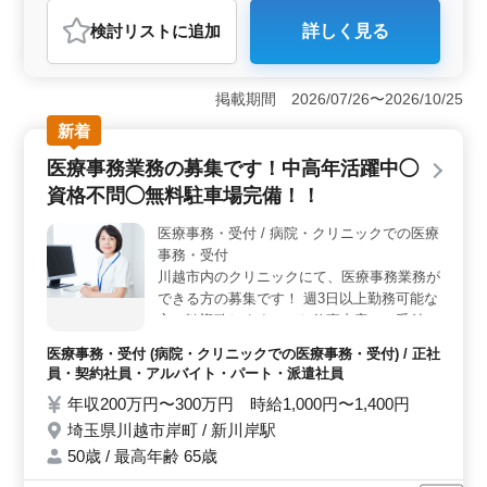
医療事務・受付
検討リスト
に追加
詳しく見る
おすすめポイント
＜年間休日145日×残業なしで私生活充実＞ 木・日・祝
休みの完全週休二日制に加え、夏季・年末年始休暇もあ
掲載期間 2026/07/26〜2026/10/25
り年間休日は145日。残業なしで定時退勤が可能なため、
新着
家庭や趣味の時間を大切にしながら無理なく働けます。
長く安定して続けたい方に最適な環境です。 ＜駅
医療事務業務の募集です！中高年活躍中◯
近・車通勤OKで通勤便利＞ 与野本町駅から徒歩圏内の
資格不問◯無料駐車場完備！！
好立地に加え、車通勤も可能。交通費は実費支給で上限
なしと、通勤面の負担が少ないのも魅力です。毎日の通
医療事務・受付 / 病院・クリニックでの医療
勤が快適なため、仕事へ集中しやすい職場です。 ＜
事務・受付
経験を活かして働ける職場＞ 診療報酬請求の経験があ
る方の募集です。少人数で落ち着いた職場で、培った医
川越市内のクリニックにて、医療事務業務が
療事務スキルを活かして即戦力として活躍できます。
できる方の募集です！ 週3日以上勤務可能な
方、歓迎致します！ --お仕事内容-- ・受付
・会計 ・レセプト作成 ・電子カルテ作成 ・
医療事務・受付 (病院・クリニックでの医療事務・受付) / 正社
診療補助 --診療科目-- 内科、小児科、皮膚
員・契約社員・アルバイト・パート・派遣社員
科、放射線科、麻酔科 等 ◯社会保険完備 ◯
年収200万円〜300万円 時給1,000円〜1,400円
無料駐車場完備 ◯シニア層歓迎 正社員及び
埼玉県川越市岸町 / 新川岸駅
アルバイト・パートの募集です！ 今までの
経験を活かして働ける方を募集！ 皆様の応
50歳 / 最高年齢 65歳
募お待ちしています♪