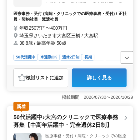
な業務内容 ・受付業務 ・患者様対応 ・電子
給与水準があります。雇用・労災・健康・厚生の充実も
カルテについての入力 ・パソコン基本操作
魅力の一つです。
医療事務・受付 (病院・クリニックでの医療事務・受付) / 正社
（入力程度）専用ソフトあり ・電話対応 ・
員・契約社員・派遣社員
会計業務 ・保険請求 など ＊ユニフォーム貸
年収250万円〜400万円
与。 ＊無料駐車場あり 医療秘書・医療クラ
埼玉県さいたま市大宮区三橋 / 大宮駅
ーク・病棟クラークなど、今までの経験を活
かせる職場です！ 今まで培ってきたスキル
38.8歳 / 最高年齢 58歳
を発揮して頂ける方、ぜひご応募ください！
50代活躍中
車通勤OK
週休2日制
長期
残業なし・少なめ
女性歓迎
正社員
契約社員
派遣社員
医療事務・受付
検討リスト
に追加
詳しく見る
おすすめポイント
＜働きやすい環境と安定した収入＞ 年収250万〜400万
円と安定した収入が見込めるほか、車通勤も可能で駐車
掲載期間 2026/07/30〜2026/10/29
場も無料提供されており、通勤負担が少ないのが魅力で
新着
す。完全週休二日制で、木曜日・日曜日・祝日が休みの
ため、ワークライフバランスを保ちながら働けます。通
50代活躍中♪大宮のクリニックで医療事務
勤手当も実費支給で、経済的なサポートも充実していま
募集【中高年活躍中・完全週休2日制】
す。 ＜経験を活かせる多様な業務内容＞ 受付や会
計、保険請求、電子カルテの入力といった幅広い医療事
医療事務・受付 / 病院・クリニックでの医療
務業務に携わるため、これまでの医療秘書やクラークと