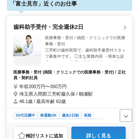
「富士見市」近くのお仕事
歯科助手受付・完全週休2日
医療事務・受付 / 病院・クリニックでの医療
事務・受付
三芳町の歯科医院で、歯科助手兼受付スタッ
フ募集中です。 ◯主な業務内容 ・簡単な診
療アシスト ・診療の準備、片付け ・会計 ・
予約を入れる ・電話対応 アットホームな雰
医療事務・受付 (病院・クリニックでの医療事務・受付) / 正社
囲気の職場です。 スタッフみんなで食事に
員・契約社員
行き、親睦を深めています。 ＊育休、産休
年収200万円〜350万円
制度完備 ＊完全週休2日 ＊年間休日120日
埼玉県入間郡三芳町藤久保 / 鶴瀬駅
＊マイカー通勤OK
46.1歳 / 最高年齢 62歳
50代活躍中
車通勤OK
週休2日制
長期
残業なし・少なめ
女性歓迎
正社員
契約社員
医療事務・受付
検討リスト
に追加
詳しく見る
おすすめポイント