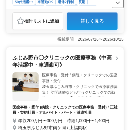
50代活躍中
車通勤OK
週休2日制
長期
残業なし・少なめ
女性歓迎
正社員
契約社員
医療事務・受付
検討リスト
に追加
詳しく見る
おすすめポイント
＜50代以上の経験者が活躍中の職場＞ 50歳以上のスタ
ッフが多く在籍しており、年齢に関係なく医療事務の経
掲載期間 2026/07/16〜2026/10/15
験をしっかり活かせる環境です。ブランクがある方でも
安心して働けるようなサポート体制が整っており、これ
までのキャリアを再度活かしたい方にぴったりの職場で
ふじみ野市◯クリニックの医療事務《中高
す。 ＜マイカー通勤OKで通勤ストレス軽減＞ マイ
年活躍中・車通勤可》
カー通勤が可能で、通勤にかかるストレスが軽減されま
す。公共交通機関に縛られることなく、自分のリズムで
医療事務・受付 / 病院・クリニックでの医療
通勤できるのは大きな魅力です。交通手当も支給され、
事務・受付
経済的負担も軽減されるため、通勤面での心配が少ない
職場です。 ＜残業少なめ・完全週休2日でプライベー
埼玉県ふじみ野市・クリニックで医療事務募
ト充実＞ 残業は月10時間程度と少なく、完全週休2日
集！ 訪問診療なども行うクリニックでの勤
制なので、仕事とプライベートを両立しやすい環境が整
務となります。 ◯お仕事内容 ・受付 ・カル
っています。有給休暇も取得しやすく、家族との時間や
テ作成 ・レセプト作成、点検 など ＊マイカ
医療事務・受付 (病院・クリニックでの医療事務・受付) / 正社
リフレッシュのための時間をしっかり確保できる点が長
ー通勤OK！（無料駐車場あり） ＊社会保険
員・契約社員・アルバイト・パート・派遣社員
期勤務を希望する方にとって非常に魅力的です。
完備 正社員及びアルバイト・パートの募集
年収200万円〜300万円 時給1,000円〜1,400円
です。 医療事務・介護事務・クラークな
埼玉県ふじみ野市鶴ケ岡 / 上福岡駅
ど、 今までのご経験を活かし、活躍してみ