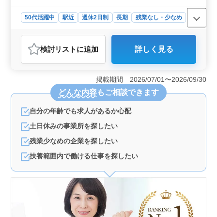
にご応募下さい！
50代活躍中
駅近
週休2日制
長期
残業なし・少なめ
女性歓迎
正社員
契約社員
派遣社員
アルバイト・パート
医療事務・受付
検討リスト
に追加
詳しく見る
おすすめポイント
＜病院での医療事務募集の特徴＞ 埼玉県富士見市西み
ずほ台に位置する病院で、医療事務の募集を行っていま
掲載期間 2026/07/01〜2026/09/30
す。経験豊富な方を歓迎し、中高年の方も活躍していま
どんな内容
もご相談できます
す。駅から徒歩5分の好立地で、通勤も便利です。 ＜
働きやすい環境＞ 通勤手当の支給もあり、経済的な面
自分の年齢でも求人があるか心配
でもサポートが充実しているのが魅力です。土曜日は午
前中のみの勤務で、休憩時間も充実しています。変形労
土日休みの事業所を探したい
働時間制を採用し、働きやすい環境です。 ＜会社情
報＞ 医療事務業務を行う企業で、平均年齢は46歳で
残業少なめの企業を探したい
す。女性が多く働いており、禁煙の職場環境で健康をサ
扶養範囲内で働ける仕事を探したい
ポートしています。経験豊富なスタッフとともに成長で
きる環境が整っています。