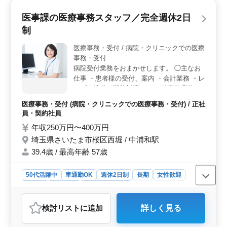
躍中。経験豊富な方にピッタリの環境です。 ＜柔軟
な働き方＞ 週3日以上、フルタイムも可能な働きやすい
医事課の医療事務スタッフ／完全週休2日
条件です。与野本町駅近くのアクセスが良く、通勤もス
制
ムーズとなります。勤務日数についても相談可能で、ラ
イフスタイルに合わせた働き方が叶います。 ＜福利
医療事務・受付 / 病院・クリニックでの医療
厚生充実＞ 社会保険完備や通勤手当全額支給など、雇
事務・受付
用・労災・健康・厚生など各種福利厚生も整っていま
す。シフト制で休日も取りやすく、安心して働ける環境
病院受付業務をおまかせします。 ◯主なお
が整っています。
仕事 ・患者様の受付、案内 ・会計業務 ・レ
セプト請求、返礼対応 ・その他事務業務全
般 など ＊年間休日123日 ＊マイカー通勤OK
医療事務・受付 (病院・クリニックでの医療事務・受付) / 正社
医療秘書、クラーク、介護事務、調剤事務な
員・契約社員
ど、 これまでの経験を活かし活躍中のシニ
年収250万円〜400万円
ア多数！ 入院、外来、健診など多くの患者
埼玉県さいたま市桜区西堀 / 中浦和駅
様が訪れる受付窓口を支えて頂ける方を募集
します。
39.4歳 / 最高年齢 57歳
50代活躍中
車通勤OK
週休2日制
長期
女性歓迎
正社員
契約社員
医療事務・受付
おすすめポイント
検討リスト
に追加
詳しく見る
＜これまでの経験を活かせる＞ 受付・会計・レセプト
請求・返礼対応などの業務を担当します。医療秘書やク