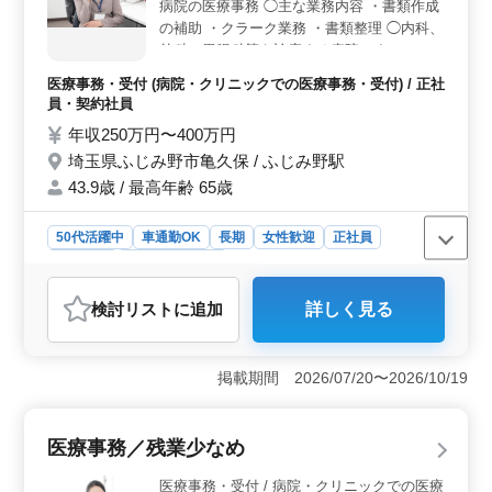
病院の医療事務 ◯主な業務内容 ・書類作成
の補助 ・クラーク業務 ・書類整理 ◯内科、
外科、胃腸科等を診療する病院です。 ＊賞
与あり ＊交通費実費支給（上限なし） これ
医療事務・受付 (病院・クリニックでの医療事務・受付) / 正社
までの職歴が活かせる職場です。 経験を存
員・契約社員
分に発揮してくださる方、ぜひご応募くださ
年収250万円〜400万円
い。
埼玉県ふじみ野市亀久保 / ふじみ野駅
43.9歳 / 最高年齢 65歳
50代活躍中
車通勤OK
長期
女性歓迎
正社員
契約社員
医療事務・受付
おすすめポイント
検討リスト
に追加
詳しく見る
＜経験を活かせる医療事務業務＞ 書類作成の補助やク
ラーク業務、書類整理を担当します。経験を存分に活か
して活躍できます。 ＜シニア世代が活躍する職場
掲載期間 2026/07/20〜2026/10/19
＞ シニア世代のスタッフが在籍しており、これまでの
経験を活かして働ける環境です。年齢に関係なく活躍で
きる職場で、落ち着いて業務に取り組めます。 ＜車
医療事務／残業少なめ
通勤OK＆待遇面も充実＞ マイカー通勤が可能です。交
通費は実費で支給（上限なし）、賞与も用意していま
医療事務・受付 / 病院・クリニックでの医療
す。各種保険も完備しており、安心して働ける環境で