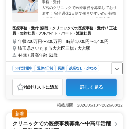
事務・受付
しての経験を活かせる環境です。専用の電子カルテソフ
トを使用するため、基本的なパソコン操作ができればス
大宮のクリニックで医療事務を募集しており
ムーズに業務に取り組めるでしょう。多様な業務経験を
ます！ 完全週休2日制で働きやすいのが特徴
通じてスキルアップを図りたい方にも理想的です。
☆残業もほぼありません！ 〜お仕事内容〜
＜落ち着いた職場環境＞ 皮膚科クリニックでの勤務と
◯クリニックの受付業務 ◯保険診療の会計
医療事務・受付 (病院・クリニックでの医療事務・受付) / 正社
なり、チームワークが重視されるアットホームな職場で
業務 ◯診療費の計算 ◯レセプト業務 等 〜
員・契約社員・アルバイト・パート・派遣社員
す。平均年齢が40代前後と、幅広い年代が活躍してお
特徴〜 ◎社会保険完備 ◎車通勤可 ◎残業ほ
り、中高年のベテランスタッフも多く在籍しているた
年収200万円〜300万円 時給1,000円〜1,400円
ぼなし ◎昇給・賞与あり ◎交通費支給 50代
め、安心して長く勤めやすい環境です。ユニフォーム貸
埼玉県さいたま市大宮区三橋 / 大宮駅
も歓迎♪あなたからのご応募お待ちしており
与もあり、安心して業務に集中できる体制が整っていま
ます！
44歳 / 最高年齢 61歳
す。
50代活躍中
週休2日制
長期
残業なし・少なめ
女性歓迎
正社員
契約社員
派遣社員
アルバイト・パート
医療事務・受付
検討リスト
に追加
詳しく見る
おすすめポイント
＜中高年活躍の魅力＞ このクリニックでは、中高年の
方々が活躍できる環境が整っています。経験豊富な方々
掲載期間 2026/05/13〜2026/08/12
が多く在籍しており、その経験や知識を活かしながら、
新着
安定した職場で働くことが可能です。 ＜完全週休2日
制の働きやすさ＞ 完全週休2日制という働き方が特徴で
クリニックでの医療事務募集〜中高年活躍
す。これにより、仕事とプライベートのバランスを取り