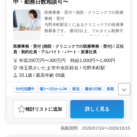
中・勤務日数相談可〜
やすくなっています。週末や祝日にリフレッシュする時
間を確保しながら、健康的な生活を送ることが可能で
医療事務・受付 / 病院・クリニックでの医療
す。 ＜車通勤可でアクセス便利＞ 車通勤が可能な
事務・受付
ため、通勤の利便性が高いです。また、大宮駅からも徒
歩圏内という好立地に位置しています。交通手段を選び
与野本町駅近くにあるクリニックでの医療事
やすい環境が整っており、通勤ストレスを軽減すること
務募集です。 週3日以上、フルタイム勤務可
ができます。
能な方歓迎いたします。 ◯業務内容 ・診療
報酬の入力業務 ・レセプト作成 ・患者様対
医療事務・受付 (病院・クリニックでの医療事務・受付) / 正社
応 等 ＊40代以上歓迎 ＊社会保険完備 ＊勤
員・契約社員・アルバイト・パート・派遣社員
務日数相談可 ベテランのスタッフさん募集
年収200万円〜300万円 時給1,000円〜1,400円
しております、お気軽にご応募下さい！
埼玉県さいたま市中央区鈴谷 / 与野本町駅
33.1歳 / 最高年齢 69歳
50代活躍中
週2〜3日からOK
駅近
週休2日制
長期
女性歓迎
正社員
契約社員
派遣社員
アルバイト・パート
医療事務・受付
検討リスト
に追加
詳しく見る
おすすめポイント
＜中高年歓迎＞ 中高年の方も歓迎です。医療事務やレ
セプト実務経験を活かし、クリニックでのお仕事に携わ
掲載期間 2026/07/16〜2026/10/15
っていただきます。。40代以上のベテランスタッフが活