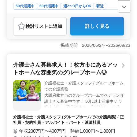
50代活躍中
60代活躍中
週2〜3日からOK
駅近
週休2日制
長期
女性歓迎
正社員
契約社員
派遣社員
アルバイト・パート
介護福祉士・介護スタッフ
検討リスト
に追加
詳しく見る
おすすめポイント
＜駅近で働きやすい環境＞ 茨木駅前に位置し、駅から
徒歩10分圏内と通勤も便利。地元の方にもオススメの勤
掲載期間 2026/06/24〜2026/09/23
務場所です。周辺には飲食店や買い物施設も多く、仕事
後の買い物や食事も楽しめます。疲れた体を癒す時間も
しっかり確保できます。 ＜年間休日110日＞ 週休2
介護士さん募集求人！！枚方市にあるアッ
日制で、年間110日の休日が確保されており、仕事とプラ
トホームな雰囲気のグループホーム◎
イベートの両立がしやすい環境が整っています。土日祝
はもちろん、有給休暇や年末年始など、休息を大切にし
介護福祉士・介護スタッフ / グループホーム
ながら働くことができます。休日を有効活用して、趣味
での介護業務
や家族との時間を充実させましょう。 ＜経験や資格
を活かせる＞ 介護経験1年以上やヘルパー2級以上の資
大阪府枚方市のグループホームでベテラン介
格を持つ方に向けた募集で、経験やスキルを活かしなが
護士さん募集中です！ 50代以上活躍中▽ ▽
ら、デイサービスでの介護業務に携わることができま
業務内容 ・看護師補助 ・生活援助 ・移動介
す。利用者の方々とのコミュニケーションを通じて、笑
助 ・介助業務（食事介助、排泄介助など）
介護福祉士・介護スタッフ (グループホームでの介護業務) / 正
顔と安心を提供しましょう。
・サービス利用者の家族との相談、助言 ・
社員・契約社員・アルバイト・パート・派遣社員
身体機能の維持・回復サポート ▽備考 ・シ
年収200万円〜400万円 時給1,000円〜1,800円
フト制(週3日以上相談可能) ・夜勤手当あり