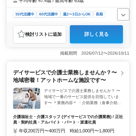
平均年齢 47.4歳 / 最高年齢 63歳
50代活躍中
60代活躍中
週2〜3日からOK
長期
女性歓迎
正社員
契約社員
派遣社員
アルバイト・パート
介護福祉士・介護スタッフ
検討リスト
に追加
詳しく見る
おすすめポイント
＜柔軟なシフト制度＞ 週3日以上のシフト制でライフス
タイルに合わせた働き方が可能です。早番・遅番といっ
掲載期間 2026/07/12〜2026/10/11
た幅広い時間帯で自分の生活に合わせた勤務が実現でき
ます。家庭や趣味、他の仕事との両立もしやすい環境で
す。 ＜経験を活かす多彩な業務＞ 介護経験1年以上
デイサービスで介護士業務しませんか？〜
の方を歓迎しています。身体機能の維持・回復サポート
地域密着！アットホームな施設です〜
や介護記録作成など、幅広い業務で経験を活かすことが
できます。さまざまなケースに対応することで自身のス
デイサービスで介護士業務しませんか？ 〜
キルをさらに高められます。 ＜充実した福利厚生
地域で一番のサービス提供を目指していま
＞ 実費交通費支給や雇用保険、労災保険など福利厚生
も整っています。また定期的な健康診断や禁煙の職場環
す〜 ＊業務内容＊ ・介助業務（食事介助、
境など健康面への配慮も行われています。働きながら自
排泄介助など） ・レクリエーション ・リハ
己の健康管理もサポートされ、安心して長く働ける環境
ビリテーションサポート ・書類作成、書類
介護福祉士・介護スタッフ (デイサービスでの介護業務) / 正社
が整っています。
整理 ・サービス利用者の家族との相談、助
員・契約社員・アルバイト・パート・派遣社員
言 など ＊備考＊ ・社会保険完備 ・交通費
年収200万円〜400万円 時給1,000円〜1,800円
支給 アットホームな施設です！ まずはお気