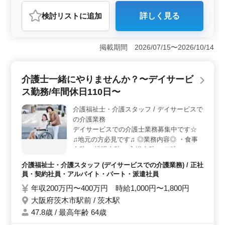
アルバイト・パート
介護福祉士・介護スタッフ
検討リスト
に追加
詳しく見る
おすすめポイント
＜経験豊富な方歓迎・50代以上も活躍中＞ 大阪府枚方
市中宮山戸町に位置するサービス付き高齢者向け住宅で
掲載期間 2026/07/15〜2026/10/14
は経験豊富な介護士を積極的に募集しています。幅広い
業務に携わりながら地域の高齢者の方々に安心と支援を
提供する重要な役割を果たします。 ＜働きやすい環
介護士一緒にやりませんか？〜デイサービ
境・福利厚生充実＞ 週2〜3日からの勤務も可能で交通
ス勤務/年間休日110日〜
費支給や社会保険完備など働きやすい環境が整っていま
す。さらに年収200万円から400万円、時給1,000円から
介護福祉士・介護スタッフ / デイサービスで
1,800円といった安定した待遇が提供され、長く安心して
の介護業務
働ける体制が整っています。 ＜積極採用中・ご応募
お待ちしています＞ 経験を活かして介護のプロフェッ
デイサービスでの介護士業務募集中です☆
ショナルとして成長したい方、地域の高齢者の方々に支
♫地元の方必見です♫ ◎業務内容◎ ・食事
えられながら働きたい方、ぜひ積極的にご応募くださ
介助 ・排泄介助 ・入浴介助 ・口腔ケア ・
い。地域に根ざした福祉の現場でやりがいのある仕事を
服薬介助 ・レクリエーションの企画・実行
介護福祉士・介護スタッフ (デイサービスでの介護業務) / 正社
共にしましょう。
・機能訓練の補助 等 ◎特徴◎ ・夜勤なし
員・契約社員・アルバイト・パート・派遣社員
・駅徒歩10分圏内 経験や資格を活かしたお
年収200万円〜400万円 時給1,000円〜1,800円
仕事です！ 皆様のご応募お待ちしておりま
大阪府茨木市駅前 / 茨木駅
す☆彡
47.8歳 / 最高年齢 64歳