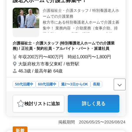
護老人ホームで介護士募集中！
も行います。資格手当や制服の支給、交通費の実費支給
介護福祉士・介護スタッフ / 特別養護老人ホ
もあります。 ＜働きやすさ＞ 夜勤なしで60代の
ームでの介護業務
方々も活躍中です。週休2日のシフト制で年間休日も120
日と充実しています。女性や50代・60代の方にとって働
枚方市にある特別養護老人ホームで介護士募
きやすい環境が整っています。地域の高齢者の方々に貢
集中！ 業務内容 ・介助業務（食事介助、排
献しながら充実感のあるお仕事ができます。
泄介助など） ・病室の清掃やシーツ交換 ・
看護師補助 ・生活援助 ・移動介助 ・入居者
介護福祉士・介護スタッフ (特別養護老人ホームでの介護業
の健康管理 ・身体機能の維持・回復サポー
務) / 正社員・契約社員・アルバイト・パート・派遣社員
ト ・介護記録作成 ・申し送り 備考 ＊シフ
年収200万円〜400万円 時給1,000円〜1,800円
ト制(週3日以上相談可能) ＊資格手当あり ＊
大阪府枚方市養父東町 / 牧野駅
制服支給 ＊交通費実費支給 ＊夜勤業務なし
60代活躍中◎ ご応募お待ちしております♪
46.3歳 / 最高年齢 64歳
50代活躍中
60代活躍中
週2〜3日からOK
長期
女性歓迎
正社員
契約社員
派遣社員
アルバイト・パート
介護福祉士・介護スタッフ
検討リスト
に追加
詳しく見る
おすすめポイント
＜キャリアチャレンジ＞ 大阪府枚方市にある特別養護
老人ホームでは経験豊富な介護士を募集しています。年
掲載期間 2026/05/25〜2026/08/24
間休日125日で働きやすい環境が整っています。資格手当
新着
も支給されるのでスキルを活かして新たなキャリアに挑