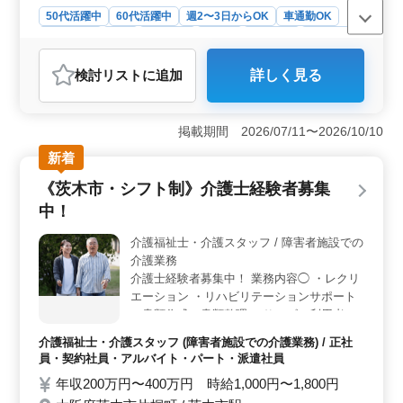
50代活躍中
60代活躍中
週2〜3日からOK
車通勤OK
週休2日制
長期
女性歓迎
正社員
契約社員
派遣社員
アルバイト・パート
介護福祉士・介護スタッフ
検討リスト
に追加
詳しく見る
おすすめポイント
＜夜勤なしのデイサービス勤務＞ 夜勤なしの勤務体制
で、仕事と生活のバランスを取りやすいです。 この求
掲載期間 2026/07/11〜2026/10/10
人はデイサービスでの勤務であり、利用者の送迎や入浴
新着
介助、食事介助、レクリエーション企画など多彩な業務
をおまかせします。 ＜経験者優遇制度あり＞ 経験
《茨木市・シフト制》介護士経験者募集
豊富な介護職の方にとって、経験者優遇制度があり、こ
中！
れまでの経験を活かして活躍でき、自身の経験を他のス
タッフに継承し、キャリアを積むチャンスです。 ＜
介護福祉士・介護スタッフ / 障害者施設での
社会保険完備＞ 社会保険が完備されており、安心して
介護業務
働くことができます。 業務に専念して取り組める勤務
環境です。
介護士経験者募集中！ 業務内容◯ ・レクリ
エーション ・リハビリテーションサポート
・書類作成、書類整理 ・サービス利用者の
家族との相談、助言 〜備考〜 ＊シフト制(週
介護福祉士・介護スタッフ (障害者施設での介護業務) / 正社
3日以上相談可能) ＊日勤のみ応相談 ＊交通
員・契約社員・アルバイト・パート・派遣社員
費実費支給 今までの経験を活かせる方募集
年収200万円〜400万円 時給1,000円〜1,800円
中☆ 皆様のご応募お待ちしております！