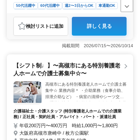
50代活躍中
60代活躍中
週2〜3日からOK
車通勤OK
長期
女性歓迎
正社員
契約社員
派遣社員
アルバイト・パート
介護福祉士・介護スタッフ
検討リスト
に追加
詳しく見る
おすすめポイント
＜特別養護老人ホームでの介護士募集＞ 大阪府高槻市
にある特別養護老人ホームで介護士を募集しています。
掲載期間 2026/07/15〜2026/10/14
積極的に50代以上の方を歓迎し、経験を重視した採用を
行っています。車通勤も可能なので通勤の負担を軽減で
きます。 ＜業務内容＞ 食事介助や排泄介助、病室
【シフト制♩】〜高槻市にある特別養護老
の清掃やシーツ交換、看護師補助など入居者の方々の生
人ホームで介護士募集中☆〜
活を支援する様々な業務に携わります。経験豊富な方や
シニア世代の方も活躍できる環境です。 ＜ポイント
高槻市にある特別養護老人ホームで介護士募
＞ 社会保険完備や資格手当など働く環境の整備が行わ
集中☆ 業務内容＊ ・介助業務（食事介助、
れています。特にシニア世代の方々に対して積極的に採
用しており、経験を活かして充実した介護の仕事に取り
排泄介助など） ・病室の清掃やシーツ交換
組みませんか。
・看護師補助 ・生活援助 ・移動介助 ・入居
者の健康管理 ・身体機能の維持・回復サポ
介護福祉士・介護スタッフ (特別養護老人ホームでの介護業
ート ・介護記録作成 ・申し送り シフト制
務) / 正社員・契約社員・アルバイト・パート・派遣社員
(週3日以上相談可能) 交通費実費支給 60代活
年収200万円〜400万円 時給1,000円〜1,800円
躍中！ 働きやすい環境です。 ご応募お待ち
大阪府高槻市唐崎中 / 枚方公園駅
しております♪