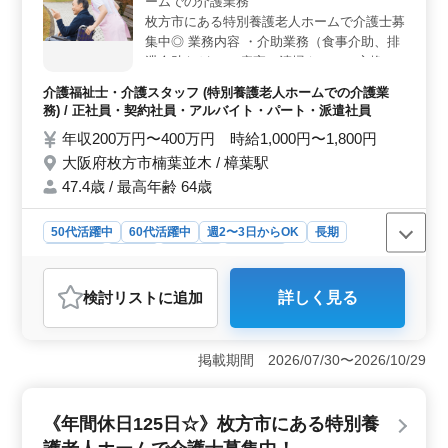
ームでの介護業務
厚生＞ 社会保険完備や交通費支給などの福利厚生が整
っています。安定した働き方ができる環境で介護のプロ
枚方市にある特別養護老人ホームで介護士募
フェッショナルとしてのキャリアを築きませんか。まず
集中◎ 業務内容 ・介助業務（食事介助、排
はお気軽にお問い合わせください。
泄介助など） ・病室の清掃やシーツ交換 ・
看護師補助 ・生活援助 ・移動介助 ・入居者
介護福祉士・介護スタッフ (特別養護老人ホームでの介護業
の健康管理 ・身体機能の維持・回復サポー
務) / 正社員・契約社員・アルバイト・パート・派遣社員
ト ・介護記録作成 ・申し送り ＊シフト制
年収200万円〜400万円 時給1,000円〜1,800円
(週3日以上相談可能) ＊資格手当あり ＊制服
大阪府枚方市楠葉並木 / 樟葉駅
支給 ＊交通費実費支給 ＊夜勤業務なし 60代
活躍中☆ 働きやすい環境です！ まずはお気
47.4歳 / 最高年齢 64歳
軽にお問い合わせください♩
50代活躍中
60代活躍中
週2〜3日からOK
長期
女性歓迎
正社員
契約社員
派遣社員
アルバイト・パート
介護福祉士・介護スタッフ
検討リスト
に追加
詳しく見る
おすすめポイント
＜夜勤なしの介護士募集＞ 枚方市に位置する特別養護
老人ホームで夜勤なしの介護士を募集しています。業務
掲載期間 2026/07/30〜2026/10/29
内容は多岐にわたり、シフト制で週3日以上相談可能で
す。安心して働ける職場で、ご経験を活かし新しいステ
ージを築いてみませんか。 ＜業務内容＞ 食事介助
《年間休日125日☆》枚方市にある特別養
から病室の清掃まで入居者の健康管理や生活援助に関わ
る業務を担当します。また介護記録作成や申し送りなど