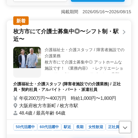
＜働きやすさ＞ 駅徒歩6分の好立地で通勤が便利です。
週2〜3日からの柔軟な勤務が可能で週休2日制が導入され
掲載期間 2026/05/16〜2026/08/15
ています。さらにシフト制でご自身の生活に合わせて働
新着
けるのでメリハリをつけた働き方ができます。 ＜業
務内容＞ サービス付き高齢者向け住宅での介護業務を
枚方市にて介護士募集中◎〜シフト制・駅
担当します。生活支援サービスとして清掃や洗濯などの
近〜
日常生活のサポートや身体支援サービスとして食事、入
浴、排せつなどの身体介助を行います。20年以上の経験
介護福祉士・介護スタッフ / 障害者施設での
を持つ方は即戦力として期待されます。 ＜成長と安
介護業務
定＞ ヘルパー2級（介護職員初任者研修）以上の資格と
介護経験1年以上が必要です。正社員、契約社員、アルバ
枚方市にて介護士募集中◎ アットホームな
イト・パート、派遣社員など様々な雇用形態がありま
施設です！ 《業務内容》 ・レクリエーショ
す。年間休日116日と休暇もしっかり確保されており、安
ン ・リハビリテーションサポート ・書類作
心して長期間働くことができます。
成、書類整理 ・サービス利用者の家族との
介護福祉士・介護スタッフ (障害者施設での介護業務) / 正社
相談、助言 〜備考〜 ＊シフト制(週3日以上
員・契約社員・アルバイト・パート・派遣社員
相談可能) ＊資格手当あり ＊交通費実費支給
年収200万円〜400万円 時給1,000円〜1,800円
＊夜勤業務なし 経験重視・中高年活躍中で
大阪府枚方市新町 / 枚方市駅
す◎ まずはお気軽にお問い合わせください♪
48.4歳 / 最高年齢 64歳
50代活躍中
60代活躍中
駅近
長期
女性歓迎
正社員
契約社員
派遣社員
アルバイト・パート