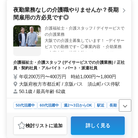
両立が図りやすい環境を整えています。 ＜業務内容
夜勤業務なしの介護職やりませんか？長期
とやりがい＞ 生活援助や安否確認、緊急時の対応から
間雇用の方必見です◎
レクリエーションまで多岐にわたる業務を担当します。
利用者とのコミュニケーションを通じて日々の生活を支
介護福祉士・介護スタッフ / デイサービスで
えることで、やりがいを感じながら働けます。経験を活
の介護業務
かし、利用者との信頼関係を築きましょう。 ＜福利
厚生と安心感＞ 社会保険完備、交通費支給、長期勤務
大阪での介護士募集しています！ −デイサー
可能など安心して働ける環境を整えています。福利厚生
ビスでの勤務です− ◯事業内容 ・介助業務
の充実も魅力の一つで安定感を持ってキャリアを積んで
（食事介助、排泄介助など） ・レクリエー
いけます。安心して働ける職場で、ご経験を活かし新し
ション ・リハビリテーションサポート ・書
介護福祉士・介護スタッフ (デイサービスでの介護業務) / 正社
いステージを築いてみませんか。
類作成、書類整理 ・サービス利用者の家族
員・契約社員・アルバイト・パート・派遣社員
との相談、助言 ◯備考 ・社会保険完備 ・交
年収200万円〜400万円 時給1,000円〜1,800円
通費実費支給 ・週休２日シフト制 今までの
大阪府枚方市都丘町 / 京阪バス 須山町バス停駅
経験や資格が活きるお仕事です♪ まずはお気
軽にお問い合わせください☆彡
50.1歳 / 最高年齢 62歳
50代活躍中
60代活躍中
週2〜3日からOK
駅近
長期
女性歓迎
正社員
契約社員
派遣社員
アルバイト・パート
介護福祉士・介護スタッフ
検討リスト
に追加
詳しく見る
おすすめポイント
＜夜勤業務なしの介護職＞ この求人は夜勤業務のない