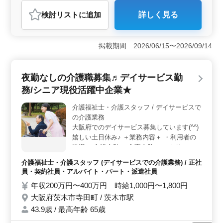
介護福祉士・介護スタッフ
検討リスト
に追加
詳しく見る
おすすめポイント
＜経験者求む！＞ 枚方市で介護士の求人募集。経験者
歓迎。1年以上の介護経験があり、ヘルパー2級以上の資
掲載期間 2026/06/15〜2026/09/14
格をお持ちの方を積極採用中。中高年活躍中の施設で
す。 ＜働きやすさ＞ アットホームな施設で、週3日
以上相談可能なシフト制。夜勤業務はありません。働き
夜勤なしの介護職募集♬デイサービス勤
やすさも◎。 ＜給与・福利厚生メリット＞ 年収240
務/シニア現役活躍中企業★
万円〜400万円。時給1,020円〜1,700円。資格手当も支給
で、通勤手当実費支給。雇用・労災・健康・厚生の社会
介護福祉士・介護スタッフ / デイサービスで
保険完備で、福利厚生も◎。キャリアを積みながら安定
の介護業務
収入も実現できます。
大阪府でのデイサービス募集しています(^^)
嬉しい土日休み♪ ＋業務内容＋ ・利用者の
送迎 ・入浴介助 ・食事介助 ・レクリエーシ
ョンの企画、実行 ・記録 等 ＋ポイント＋
介護福祉士・介護スタッフ (デイサービスでの介護業務) / 正社
・経験者優遇制度あり ・社会保険完備 今ま
員・契約社員・アルバイト・パート・派遣社員
で培ってきた経験を後輩に継承していきませ
年収200万円〜400万円 時給1,000円〜1,800円
んか？ 気になった方はお気軽にお問い合わ
大阪府茨木市寺田町 / 茨木市駅
せください☆彡
43.9歳 / 最高年齢 65歳