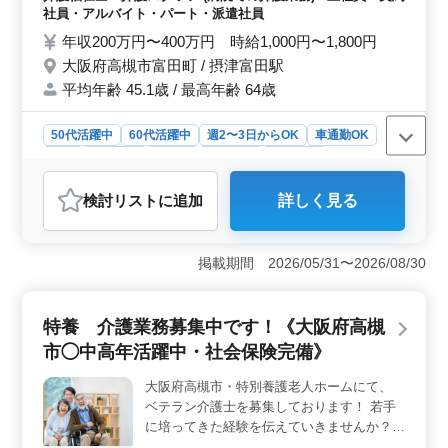
働くことができます。経験を活かし、新たなキャリアを
中高年活躍中 ・交通費支給 ・社会保険完備
社員・アルバイト・パート・派遣社員
築きたい方のご応募をお待ちしています。
・マイカー通勤可能 ＼まずはお気軽にお問
年収200万円〜400万円 時給1,000円〜1,800円
い合わせください／
大阪府高槻市富田町 / 摂津富田駅
平均年齢 45.1歳 / 最高年齢 64歳
50代活躍中
60代活躍中
週2〜3日からOK
車通勤OK
長期
女性歓迎
正社員
契約社員
派遣社員
アルバイト・パート
介護福祉士・介護スタッフ
検討リスト
に追加
詳しく見る
おすすめポイント
＜通勤の便利さ＞ 摂津富田駅からアクセス可能で、マ
イカー通勤も可能。忙しい日々の中でも、通勤のストレ
掲載期間 2026/05/31〜2026/08/30
スを減らすことができます。 ＜柔軟な雇用形態＞
正社員、契約社員、アルバイト・パート、派遣社員と多
様な雇用形態を用意。自分のライフスタイルに合わせた
特養 介護業務募集中です！《大阪府高槻
働き方が選べます。 ＜福利厚生＞ 中高年層が活躍
市◯中高年活躍中・社会保険完備》
中であり、経験豊富なスタッフが多いため、安心してス
キルアップができます。社会保険完備で、長期的に働き
大阪府高槻市・特別養護老人ホームにて、
やすい環境です。
ベテラン介護士を募集しております！ 若手
に培ってきた経験を伝えていきませんか？
ーお仕事内容ー ・介助業務（食事介助、排