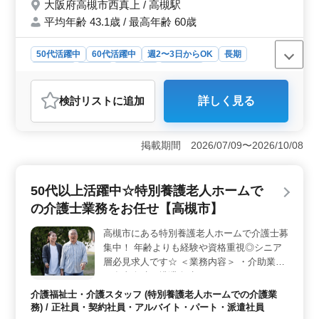
大阪府高槻市西真上 / 高槻駅
軽にお問い合わせください♪
平均年齢 43.1歳 / 最高年齢 60歳
50代活躍中
60代活躍中
週2〜3日からOK
長期
女性歓迎
正社員
契約社員
派遣社員
アルバイト・パート
介護福祉士・介護スタッフ
検討リスト
に追加
詳しく見る
おすすめポイント
＜アットホームな雰囲気＞ 地域に密着したデイサービ
スでアットホームな雰囲気が自慢です。利用者との信頼
掲載期間 2026/07/09〜2026/10/08
関係を築きながら温かいサポートを提供しています。職
場は家庭のような居心地の良さがあります。 ＜業務
内容＆働きやすさ＞ 介護業務の他にレクリエーション
50代以上活躍中☆特別養護老人ホームで
やリハビリテーションサポート、書類作成など多彩な業
の介護士業務をお任せ【高槻市】
務があります。週2〜3日からの勤務が可能で女性や50
代・60代の方々も多く活躍しています。地域に根ざした
高槻市にある特別養護老人ホームで介護士募
働き方ができます。 ＜給与＆福利厚生＞ 年収200万
集中！ 年齢よりも経験や資格重視◎シニア
円〜400万円、時給1,000円〜1,800円と働き方やスキルに
応じた給与設定があります。交通費支給や社会保険完備
層必見求人です☆ ＜業務内容＞ ・介助業務
などの福利厚生も整っています。長期的なキャリアを積
（食事介助、排泄介助など） ・レクリエー
むにも適した環境です。
ション ・リハビリテーションサポート ・書
介護福祉士・介護スタッフ (特別養護老人ホームでの介護業
類作成、書類整理 ・サービス利用者の家族
務) / 正社員・契約社員・アルバイト・パート・派遣社員
との相談、助言 等 〜備考〜 ・シフト制 ・