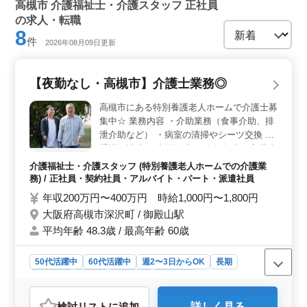
ーム、介護老人保健施設、訪問介護・訪問入浴、病
高槻市 介護福祉士・介護スタッフ 正社員
院、障害者施設、看護助手 / 正社員
の求人・転職
8
件
2026年08月09日更新
【夜勤なし・高槻市】介護士業務◎
高槻市にある特別養護老人ホームで介護士募
集中☆ 業務内容 ・介助業務（食事介助、排
泄介助など） ・病室の清掃やシーツ交換 ・
看護師補助 ・生活援助 ・移動介助 ・入居者
の健康管理 ・身体機能の維持・回復サポー
介護福祉士・介護スタッフ (特別養護老人ホームでの介護業
ト ・介護記録作成 備考◎ ＊シフト制(週3日
務) / 正社員・契約社員・アルバイト・パート・派遣社員
以上相談可能) ＊資格手当あり ＊制服支給
年収200万円〜400万円 時給1,000円〜1,800円
＊交通費実費支給 ＊夜勤業務なし 60代活躍
大阪府高槻市深沢町 / 御殿山駅
中◎ ご応募お待ちしております♪
平均年齢 48.3歳 / 最高年齢 60歳
50代活躍中
60代活躍中
週2〜3日からOK
長期
女性歓迎
正社員
契約社員
派遣社員
アルバイト・パート
介護福祉士・介護スタッフ
検討リスト
に追加
詳しく見る