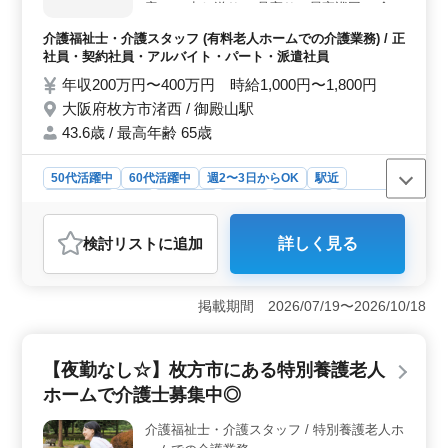
誰もが尊重され、活躍できる環境が整っています。また
容＊ ・申し送り ・見守り・居室巡回 ・食事
少人数でアットホームな雰囲気の職場なので安心して働
介助 ・入浴介助 ・排泄介助 ・ レクリエー
介護福祉士・介護スタッフ (有料老人ホームでの介護業務) / 正
ける環境が整っています。
ション ・業務記録の作成 など ＊備考＊ ・
社員・契約社員・アルバイト・パート・派遣社員
社会保険完備 ・交通費支給 ・駅チカ 皆様の
年収200万円〜400万円 時給1,000円〜1,800円
ご応募お待ちしております！ まずはお気軽
大阪府枚方市渚西 / 御殿山駅
にお問い合わせください！
43.6歳 / 最高年齢 65歳
50代活躍中
60代活躍中
週2〜3日からOK
駅近
週休2日制
長期
女性歓迎
正社員
契約社員
派遣社員
アルバイト・パート
介護福祉士・介護スタッフ
検討リスト
に追加
詳しく見る
おすすめポイント
＜安心のサービス提供＞ 枚方市渚西に位置する有料老
人ホームでの介護士を募集しています。アットホームな
掲載期間 2026/07/19〜2026/10/18
雰囲気の中で利用者の方々に安心と生きがいのある暮ら
しを提供します。豊かな経験を活かし、利用者との信頼
関係を築きましょう。 ＜多彩な雇用形態＞ 正社員
【夜勤なし☆】枚方市にある特別養護老人
からアルバイト・パート、派遣社員まで週2〜3日からの
ホームで介護士募集中◎
勤務も可能です。駅チカの便利な立地で通勤もストレス
なく、柔軟な働き方が可能です。また女性や50代・60代
介護福祉士・介護スタッフ / 特別養護老人ホ
の方々も活躍の場が広がっています。 ＜充実の福利