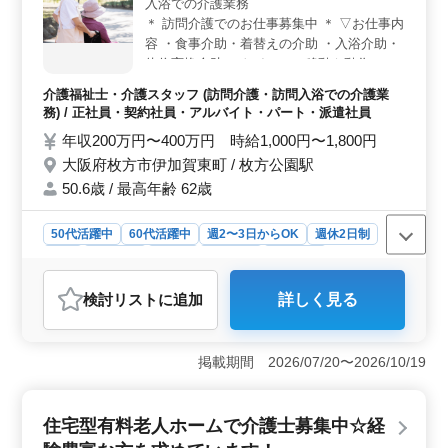
入浴での介護業務
週2〜3日からの勤務も可能で車通勤もOKです。社会保険
完備や交通費支給など福利厚生が整っています。また利
＊ 訪問介護でのお仕事募集中 ＊ ▽お仕事内
用者様とのコミュニケーションを大切にし、安心・快適
容 ・食事介助・着替えの介助 ・入浴介助・
な生活をサポートするやりがいのあるお仕事です。
体位変換介助 ・トイレへの移動や動作の介
助 ▽備考 ・完全週休2日制◯ 皆様からのご
介護福祉士・介護スタッフ (訪問介護・訪問入浴での介護業
応募おまちしております♪
務) / 正社員・契約社員・アルバイト・パート・派遣社員
年収200万円〜400万円 時給1,000円〜1,800円
大阪府枚方市伊加賀東町 / 枚方公園駅
50.6歳 / 最高年齢 62歳
50代活躍中
60代活躍中
週2〜3日からOK
週休2日制
長期
女性歓迎
正社員
契約社員
派遣社員
アルバイト・パート
介護福祉士・介護スタッフ
検討リスト
に追加
詳しく見る
おすすめポイント
＜魅力的な職場環境＞ 完全週休2日制で、仕事とプライ
ベートのバランスが取りやすく、長期にわたって無理な
掲載期間 2026/07/20〜2026/10/19
く働けます。また、特に50代から60代の方も活躍できる
環境であることが魅力です。多様な年齢層のスタッフが
協力し合い、アットホームな雰囲気を築いていま
住宅型有料老人ホームで介護士募集中☆経
す。 ＜やりがいのある介護職＞ 介護職は、高齢者