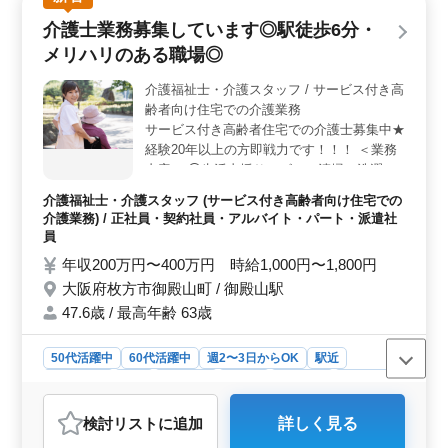
戦するチャンスです。 ＜業務内容＞ 食事や排泄の
介護士業務募集しています◎駅徒歩6分・
介助、病室の清掃、シーツ交換、看護師の補助、生活援
メリハリのある職場◎
助、移動介助、入居者の健康管理、身体機能の維持・回
復サポート、介護記録の作成、申し送りなど幅広い介護
介護福祉士・介護スタッフ / サービス付き高
業務を担当します。夜勤業務がなく、シフト制で週3日か
齢者向け住宅での介護業務
ら相談可能です。 ＜給与・福利厚生＞ 年収は200万
円から400万円、時給は1,000円から1,800円です。交通費
サービス付き高齢者住宅での介護士募集中★
の実費支給や制服支給など福利厚生も充実しています。
経験20年以上の方即戦力です！！！ ＜業務
週休2日制で年間休日は125日と多く、プライベートと仕
内容＞ ◯生活支援サービス（清掃、洗濯
事のバランスを取りながら働ける環境です。
等） ◯身体支援サービス（食事、入浴、排
介護福祉士・介護スタッフ (サービス付き高齢者向け住宅での
せつ等） ＜特徴＞ ◯年間休日116日 ◯シフ
介護業務) / 正社員・契約社員・アルバイト・パート・派遣社
ト制 ご自身の生活に合った時間に勤務でき
員
ます♬ 皆様のご応募是非お待ちしています
年収200万円〜400万円 時給1,000円〜1,800円
☆彡
大阪府枚方市御殿山町 / 御殿山駅
47.6歳 / 最高年齢 63歳
50代活躍中
60代活躍中
週2〜3日からOK
駅近
週休2日制
長期
女性歓迎
正社員
契約社員
派遣社員
アルバイト・パート
介護福祉士・介護スタッフ
検討リスト
に追加
詳しく見る
おすすめポイント