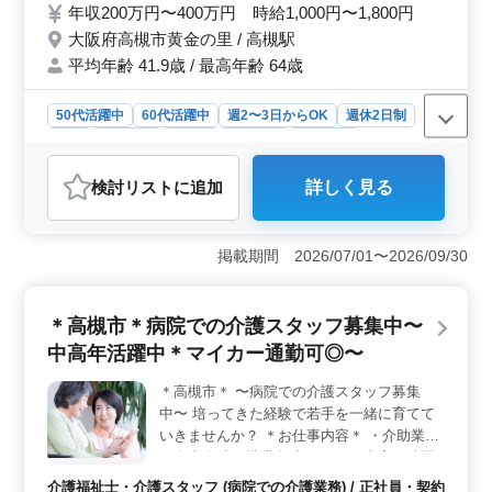
年収200万円〜400万円 時給1,000円〜1,800円
福利厚生充実 ・夜勤有り ・介護福祉士資格
大阪府高槻市黄金の里 / 高槻駅
保有者優遇 より良い環境づくりのために、
平均年齢 41.9歳 / 最高年齢 64歳
率先して行動できる方を求めています！ 気
になりましたらまずはお気軽にお問い合わせ
ください♩
50代活躍中
60代活躍中
週2〜3日からOK
週休2日制
長期
女性歓迎
正社員
契約社員
派遣社員
アルバイト・パート
介護福祉士・介護スタッフ
検討リスト
に追加
詳しく見る
おすすめポイント
＜シニア層の活躍が期待される特別養護老人ホームでの
介護士業務＞ 大阪府高槻市に位置する特別養護老人ホ
掲載期間 2026/07/01〜2026/09/30
ームでの介護士募集です。50代以上の方々が積極的に活
躍しており、経験や資格を重視する風土が根付いていま
す。シニア層の豊富な経験を活かし、より良い環境づく
＊高槻市＊病院での介護スタッフ募集中〜
りに貢献していただける方を求めています。 ＜幅広
中高年活躍中＊マイカー通勤可◎〜
い業務内容＞ 食事介助や排泄介助からレクリエーショ
ン、リハビリテーションサポートまで幅広い介護業務に
＊高槻市＊ 〜病院での介護スタッフ募集
携わることができます。また書類作成や家族との相談な
中〜 培ってきた経験で若手を一緒に育てて
ど、施設内での様々な業務に関わることができま
す。 ＜充実した福利厚生＞ 福利厚生が充実してお
いきませんか？ ＊お仕事内容＊ ・介助業務
り、シフト制で働きやすい環境が整えられています。通
（食事介助、排泄介助など） ・病室の清掃
勤手当や健康保険などもしっかりと支給され、安心して
やシーツ交換 ・看護師補助 ＊ポイント＊ ・
介護福祉士・介護スタッフ (病院での介護業務) / 正社員・契約