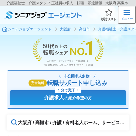
介護福祉士・介護スタッフ 正社員の求人・転職・派遣情報 - 大阪府 高槻市
メニュー
検討リスト
シニアジョブエージェント
大阪府
高槻市
介護福祉士・介護スタ
非公開求人多数!
転職サポート申し込み
完全無料
１分で完了！
介護求人
の紹介希望の方
大阪府 / 高槻市 / 介護 / 有料老人ホーム、サービス付
き高齢者向け住宅、ショートステイ、グループホー
ム、デイサービス、小規模多機能、特別養護老人ホ