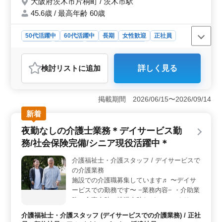
大阪府茨木市片桐町 / 茨木市駅
45.6歳 / 最高年齢 60歳
50代活躍中
60代活躍中
長期
女性歓迎
正社員
契約社員
派遣社員
アルバイト・パート
介護福祉士・介護スタッフ
検討リスト
に追加
詳しく見る
おすすめポイント
＜経験重視＞ 茨木市で介護士経験者募集中。 業務内
容はレクリエーションから相談まで幅広く、介護経験1年
掲載期間 2026/06/15〜2026/09/14
以上、ヘルパー2級以上の資格をお持ちの方だからこそお
新着
まかせできる内容です。 ＜働きやすい＞ シフト制
で週3日以上相談可能。日勤のみも応相談。交通費実費支
夜勤なしの介護士業務＊デイサービス勤
給。茨木市駅近くで通勤ラクラク。 50代・60代の方も
務/社会保険完備/シニア現役活躍中＊
活躍中の施設で、ご経験を活かして新しい環境で活動し
ませんか。 ＜給与・福利厚生＞ 年収240万円〜400
介護福祉士・介護スタッフ / デイサービスで
万円、時給1,100円〜1,780円。通勤手当実費支給。雇
の介護業務
用・労災・健康・厚生の社会保険完備で、福利厚生面も
◎。 安心して業務に取り組める環境です。 皆様のご
施設での介護職募集しています♬ 〜デイサ
応募お待ちしております。
ービスでの勤務です〜 −業務内容− ・介助業
務（食事介助、排泄介助など） ・レクリエ
ーション ・リハビリテーションサポート ・
介護福祉士・介護スタッフ (デイサービスでの介護業務) / 正社
書類作成、書類整理 ・サービス利用者の家