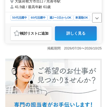
大阪府枚方市出口 / 光善寺駅
・交通費実費支給 お気軽にお問い合わせく
ださい＾＾ 入居者様の気持ちに寄り添える
41.9歳 / 最高年齢 61歳
方をお待ちしています！
50代活躍中
60代活躍中
週2〜3日からOK
車通勤OK
週休2日制
長期
女性歓迎
正社員
契約社員
派遣社員
アルバイト・パート
介護福祉士・介護スタッフ
検討リスト
に追加
詳しく見る
おすすめポイント
＜アットホームなグループホーム＞ 枚方市に位置する
アットホームな雰囲気のグループホームで入居者様と共
掲載期間 2026/07/26〜2026/10/25
に心温まるサポートを提供します。50代以上の経験豊富
な介護士が活躍する職場で利用者様の生活を支えるやり
がいのあるお仕事です。 ＜業務内容＞ 介護士の業
務は看護師補助から生活援助、移動介助、介助業務（食
事介助、排泄介助など）まで多岐にわたります。またサ
ービス利用者やその家族との相談、身体機能の維持・回
復サポートなども行います。 ＜福利厚生＞ シフト
制で週3日以上相談可能であり、夜勤手当もあります。車
通勤も可能で交通費は実費支給されます。また福利厚生
も整っており、安心して働くことができます。安心して
働ける職場で、ご経験を活かし新しいステージを築いて
みませんか。