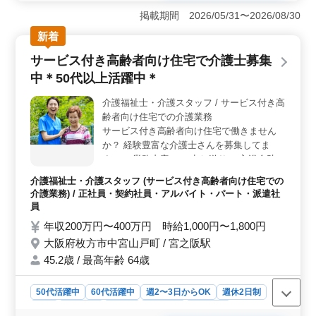
介護職を提供しています。デイサービスでの勤務であ
掲載期間 2026/05/31〜2026/08/30
り、利用者の日中の活動や生活サポートを行います。夜
新着
勤が苦手な方や家庭との両立を重視する方に適した職場
です。長期間働ける方を歓迎し、安定した雇用環境が整
サービス付き高齢者向け住宅で介護士募集
っています。 ＜大阪での介護士募集＞ この求人は
中＊50代以上活躍中＊
大阪府枚方市における介護士の募集です。都丘町に位置
する施設は、京阪バスの須山町バス停からアクセスしや
介護福祉士・介護スタッフ / サービス付き高
すい立地にあります。また、週2〜3日からの勤務も可能
齢者向け住宅での介護業務
で、柔軟な働き方が可能です。女性や50代・60代の方も
積極的に活躍しており、幅広い年齢層の方が活躍してい
サービス付き高齢者向け住宅で働きません
ます。 ＜事業内容＞ 主な業務は介助業務やレクリ
か？ 経験豊富な介護士さんを募集してま
エーション、リハビリテーションのサポートです。利用
す！ ＊業務内容＊ ・申し送り ・入浴介助
者の生活を支えるために、食事や排泄の介助から、楽し
・臥床介助 ・離床介助 ・食事介助 ・入居者
介護福祉士・介護スタッフ (サービス付き高齢者向け住宅での
い時間を提供するレクリエーションまで様々な活動に参
の見守り ・記録の記入 など ＊備考＊ ・社
介護業務) / 正社員・契約社員・アルバイト・パート・派遣社
加します。介護経験がある方や介護資格をお持ちの方は
会保険完備 ・交通費支給 50代以上積極採用
員
もちろん、これから介護の仕事に興味がある方も歓迎し
中です☆ 皆様のご応募お待ちしておりま
ています。
年収200万円〜400万円 時給1,000円〜1,800円
す！
大阪府枚方市中宮山戸町 / 宮之阪駅
45.2歳 / 最高年齢 64歳
50代活躍中
60代活躍中
週2〜3日からOK
週休2日制
長期
女性歓迎
正社員
契約社員
派遣社員