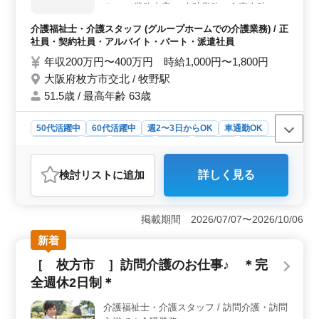
ことができます。 車通勤も可能です。枚方市駅からの
す〜 ・業務内容・ 介助業務（食事介助、排
アクセスが良好で通勤に便利な立地です。通勤手当の実
泄介助など） レクリエーション 書類作成、
介護福祉士・介護スタッフ (グループホームでの介護業務) / 正
費支給もあり、通勤の負担が軽減されます。
書類整理 サービス利用者の家族との相談、
社員・契約社員・アルバイト・パート・派遣社員
助言 等 ・ポイント・ 週2〜3日から可能◎
年収200万円〜400万円 時給1,000円〜1,800円
車通勤可能 ベテランさん大歓迎致します！
大阪府枚方市交北 / 牧野駅
皆様のご応募お待ちしております！
51.5歳 / 最高年齢 63歳
50代活躍中
60代活躍中
週2〜3日からOK
車通勤OK
週休2日制
長期
女性歓迎
正社員
契約社員
派遣社員
アルバイト・パート
介護福祉士・介護スタッフ
検討リスト
に追加
詳しく見る
おすすめポイント
＜働きやすさ＞ 週5日勤務可能な方を大歓迎し、車通勤
も可能です。週2〜3日からの勤務も可能なので柔軟な働
掲載期間 2026/07/07〜2026/10/06
き方ができます。女性や中高年の方も活躍中で、アット
新着
ホームな職場環境が整っています。週休2日制や長期勤務
が可能で安定した就業環境です。 ＜業務内容＞ 食
［ 枚方市 ］訪問介護のお仕事♪ ＊完
事介助や排泄介助、レクリエーション、書類作成などの
全週休2日制＊
介護業務に加えて利用者様や家族との相談や助言も行い
ます。幅広い業務を通じて利用者様の生活をサポート
介護福祉士・介護スタッフ / 訪問介護・訪問
し、その人らしい生活を支えます。 ＜ポイント＞