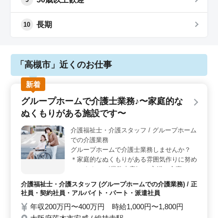
長期
10
「高槻市」近くのお仕事
新着
グループホームで介護士業務♪〜家庭的な
ぬくもりがある施設です〜
介護福祉士・介護スタッフ / グループホーム
での介護業務
グループホームで介護士業務しませんか？
＊家庭的なぬくもりがある雰囲気作りに努め
ています＊ 《業務内容》 ・入浴・食事・排
泄などの身体介助 ・個別支援計画の作成 ・
介護福祉士・介護スタッフ (グループホームでの介護業務) / 正
レクリエーション ・サービス利用者の家族
社員・契約社員・アルバイト・パート・派遣社員
のサポート など 《備考》 ・社会保険完備
年収200万円〜400万円 時給1,000円〜1,800円
・交通費支給 まずはお気軽にお問い合わせ
ください！ 皆様のご応募お待ちしておりま