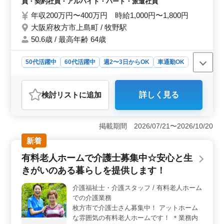
員・契約社員・アルバイト・パート・派遣社員
相談可能) ＊資格手当あり ＊交通費実費支給
年収200万円〜400万円 時給1,000円〜1,800円
勤務時間帯等、ご相談ください◎ 皆様のご
大阪府枚方市上島町 / 牧野駅
応募をお待ちしております♪
50.6歳 / 最高年齢 64歳
50代活躍中
60代活躍中
週2〜3日からOK
車通勤OK
長期
女性歓迎
正社員
契約社員
派遣社員
アルバイト・パート
介護福祉士・介護スタッフ
検討リスト
に追加
詳しく見る
おすすめポイント
＜夜勤なし・資格手当あり＞ 夜勤のない介護業務で睡
眠リズムを崩すことなく働けます。さらに介護職の資格
掲載期間 2026/07/21〜2026/10/20
を持っている方には手当が支給されるため経験やスキル
新着
を評価される環境が整っています。安心して働ける職場
で、ご経験を活かし新しいステージを築いてみません
有料老人ホームで介護士募集中☆安心と生
か。 ＜柔軟な勤務体制＞ 週3日以上の勤務が可能で
きがいのある暮らしを提供します！
シフト制度が採用されています。これにより自分の生活
スタイルや予定に合わせて働ける柔軟性があります。ま
介護福祉士・介護スタッフ / 有料老人ホーム
た勤務時間帯や曜日も相談可能なのでライフスタイルに
での介護業務
合わせた働き方が実現できます。 ＜中高年活躍中
＞ 50代から60代の方々が活躍しており、経験豊富な
枚方市で介護士さん募集中！ アットホーム
方々がチームを支えています。年齢や性別に関係なく、
な雰囲気の有料老人ホームです！ ＊業務内