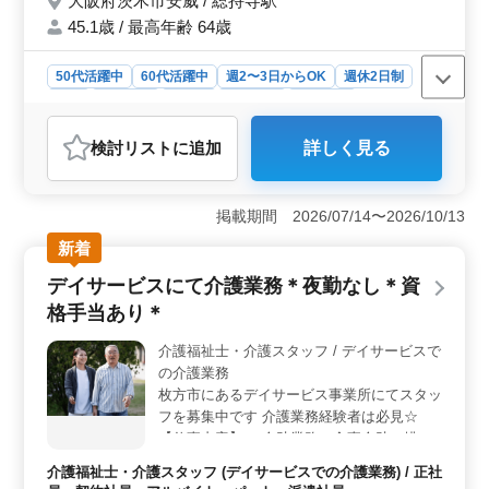
大阪府茨木市安威 / 総持寺駅
す！
45.1歳 / 最高年齢 64歳
50代活躍中
60代活躍中
週2〜3日からOK
週休2日制
長期
女性歓迎
正社員
契約社員
派遣社員
アルバイト・パート
介護福祉士・介護スタッフ
検討リスト
に追加
詳しく見る
おすすめポイント
＜家庭的なぬくもりがあるグループホームでの介護士業
務♪＞ 温かい雰囲気が自慢の施設で入浴や食事の介助か
掲載期間 2026/07/14〜2026/10/13
らレクリエーションまで幅広い業務を担当します。お一
新着
人おひとりの生活リズムや個別ニーズに合わせた支援を
提供し、利用者の生活の質を向上させることに貢献しま
デイサービスにて介護業務＊夜勤なし＊資
す。 ＜業務内容＞ 身体介助や個別支援計画の作
格手当あり＊
成、レクリエーションなどを通じて利用者の生活をサポ
ートします。また家族へのサポートも行い、利用者と家
介護福祉士・介護スタッフ / デイサービスで
族が安心して生活できるよう支えます。経験を活かし利
の介護業務
用者の笑顔や喜びに繋がるお手伝いを心掛けていま
す。 ＜ポイント＞ 週2〜3日からの勤務も可能で社
枚方市にあるデイサービス事業所にてスタッ
会保険完備です。総持寺駅からアクセス良好な立地に位
フを募集中です 介護業務経験者は必見☆
置し、安心して通勤できます。温かい雰囲気の職場でや
【仕事内容】 ・介助業務（食事介助、排泄
りがいを感じながら働きませんか。皆さまのご応募をお
介助など） ・生活援助 ・移動介助 ・レクリ
介護福祉士・介護スタッフ (デイサービスでの介護業務) / 正社
待ちしています。
エーションの実施 等 ＊シフト制(週3日以上