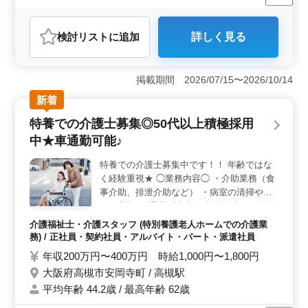
週休2日制
長期
女性歓迎
正社員
契約社員
派遣社員
アルバイト・パート
介護福祉士・介護スタッフ
検討リスト
に追加
詳しく見る
おすすめポイント
＜プライベート充実可能な職業＞ この求人は、プライ
ベートと仕事を両立させたい方におすすめです。週休2日
掲載期間 2026/07/15〜2026/10/14
制で週3日からの勤務も可能なため、プライベートの充実
新着
を図りながら、しっかりと仕事に取り組むことができま
す。 ＜シニア現役活躍中＞ また、この職場では50
特養での介護士募集◎50代以上積極採用
代や60代の方々が活躍している点が大きな魅力です。年
中★車通勤可能♪
齢に関係なく、経験と知識を活かして仕事に取り組むこ
とができる環境が整っています。 ＜業務内容＞ お
特養での介護士募集中です！！ 年齢ではな
まかせする介護士業務には、服薬介助から入浴介助、レ
く経験重視★ ◯業務内容◯ ・介助業務（食
クリエーションまで幅広い業務が含まれています。様々
な介助業務を通じて、利用者様の生活をサポートし、や
事介助、排泄介助など） ・病室の清掃やシ
りがいを感じられる仕事です。
ーツ交換 ・看護師補助 ・生活援助 ・移動介
助 ・入居者の健康管理 など ◯ポイント◯
介護福祉士・介護スタッフ (特別養護老人ホームでの介護業
・社会保険完備 ・資格手当あり シニア世代
務) / 正社員・契約社員・アルバイト・パート・派遣社員
積極採用しています＾＾ 皆様のご応募お待
年収200万円〜400万円 時給1,000円〜1,800円
ちしております！
大阪府高槻市安岡寺町 / 高槻駅
平均年齢 44.2歳 / 最高年齢 62歳