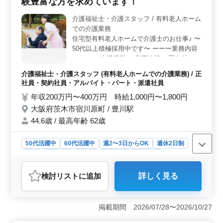
験豊富な方を求めています！
の生活を支え、笑顔を提供できるやりがいのある職業で
す。食事介助、着替えの介助、入浴介助など、高齢者の
介護福祉士・介護スタッフ / 有料老人ホーム
日常生活に密着した介護業務をおまかせし、1年以上の介
での介護業務
護経験とスキルを活かし、充実感を感じながら働けま
す。 ＜待遇＞ 給与水準も◯。また、福利厚生も整
住宅型有料老人ホームで介護士のお仕事♪ 〜
っており、雇用・労災・健康・厚生の社会保険完備で
50代以上積極採用中です〜 ーーー業務内容
す。
ーーー ・生活援助 ・安否確認 ・緊急時の対
応 ・レクリエーション ・申し送り など ー
介護福祉士・介護スタッフ (有料老人ホームでの介護業務) / 正
ーー備考ーーー ・社会保険完備 ・交通費支
社員・契約社員・アルバイト・パート・派遣社員
給 ・長期勤務可能 経験豊富な人材を求めて
年収200万円〜400万円 時給1,000円〜1,800円
います！ 皆様のご応募お待ちしておりま
大阪府茨木市宿川原町 / 豊川駅
す！
44.6歳 / 最高年齢 62歳
50代活躍中
60代活躍中
週2〜3日からOK
週休2日制
長期
女性歓迎
正社員
契約社員
派遣社員
アルバイト・パート
介護福祉士・介護スタッフ
検討リスト
に追加
詳しく見る
おすすめポイント
＜経験者優遇と働きやすさ＞ 経験豊富な方を特に歓迎
し、50代以上の方も積極採用中です。豊富な経験を活か
掲載期間 2026/07/28〜2026/10/27
しながら、さらにスキルを磨いていくチャンスです。ま
た週2〜3日からの柔軟な勤務も可能でプライベートとの