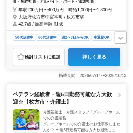
員・契約社員・アルバイト・パート・派遣社員
族との相談、助言 等 −特徴− ・年間休日111
年収200万円〜400万円 時給1,000円〜1,800円
日 ・車通勤可能 今までの生活を崩さずに転
大阪府枚方市中宮本町 / 枚方市駅
職できます◎ 皆様のご応募お待ちしていま
す☆彡
42.7歳 / 最高年齢 61歳
50代活躍中
60代活躍中
週2〜3日からOK
車通勤OK
週休2日制
長期
女性歓迎
正社員
契約社員
派遣社員
アルバイト・パート
介護福祉士・介護スタッフ
検討リスト
に追加
詳しく見る
おすすめポイント
＜デイサービスでの多様な介護業務＞ ヘルパー2級以上
の資格を持ち、介護経験1年以上の方に適した職場です。
掲載期間 2026/07/14〜2026/10/13
食事介助、排泄介助、レクリエーション、リハビリテー
ションサポートなど、様々な業務を通じて、介護技術を
深めることができます。50代、60代のシニア層も活躍中
ベテラン経験者・週5日勤務可能な方大歓
の働きやすい環境です。 ＜ワークライフバランスの
迎☆【枚方市・介護士】
充実＞ 正社員、契約社員、アルバイト、パート、派遣
社員など多様な雇用形態を提供しています。週3日からの
介護福祉士・介護スタッフ / グループホーム
勤務が可能で、夜勤がありません。年間休日は111日で、
での介護業務
仕事とプライベートとのバランスが取りやすく、健康的
な働き方が実現できます。 ＜安定した福利厚生＞
グループホームでの介護士のお仕事致しませ
社会保険が完備されており、安心して長期的に勤務する
んか？ 〜週5日勤務可能な方大歓迎致しま