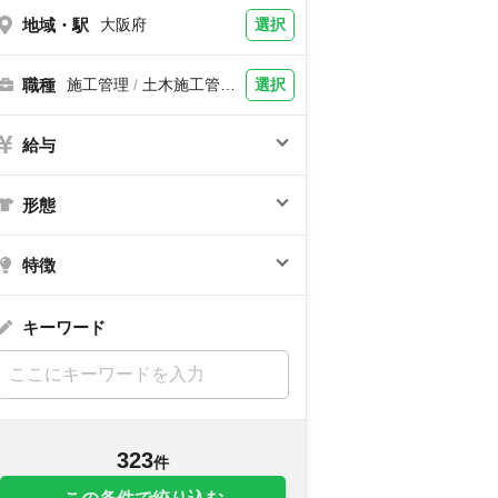
地域・駅
選択
大阪府
職種
選択
施工管理
/
土木施工管
理、建築施工管理、内装
施工管理、電気工事施工
管理、設備施工管理
給与
形態
特徴
キーワード
323
件