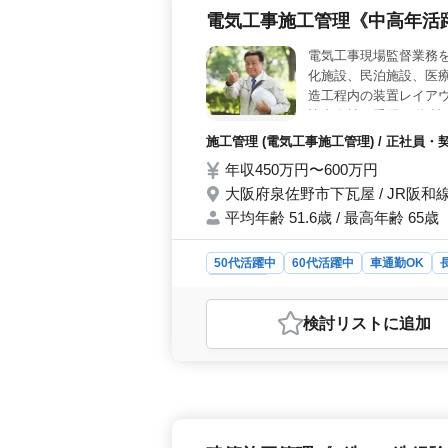
電気工事施工管理《中高年活
電気工事現場監督業務を
化施設、民泊施設、医療
造工程内の装置レイアウ
協力会社の手配 ・資材
原価） ・竣工図書作成 
施工管理 (電気工事施工管理) / 正社員・
の技術者活躍中。）
年収450万円〜600万円
大阪府泉佐野市下瓦屋 / JR阪和
平均年齢 51.6歳 / 最高年齢 65歳
50代活躍中
60代活躍中
車通勤OK
施工管理
おすすめポイント
検討リスト
に追加
＜電気工事管理の魅力＞ このポジシ
めで、電気工事現場の監督業務を担当
トがあります。 ＜経験者の歓迎＞ 
工事施工管理技士があれば尚可で、
働きやすい環境＞ 大阪府泉佐野市下
15時間と少なめで、全額支給の通勤