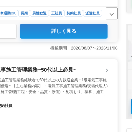
車通勤OK
長期
男性歓迎
正社員
契約社員
派遣社員
詳しく見る
シニア世代のスタッフが活躍しており、年齢に関係なくこ
長年培ってきた知識や技術を発揮しながら働けます。 ＜
土木工事における施工管理として、測量や図面作成、計画
掲載期間 2026/08/07〜2026/11/06
します。これまでの土木施工管理経験を活かして活躍でき
ける環境＞ 車通勤が可能で通勤手段を選べます。交通費
えて働けます。賞与を用意しており、雇用・労災・健康・
工事施工管理業務~50代以上必見~
るため、安心して長く働ける環境です。
宅施工管理業務経験者で50代以上の方歓迎企業 ~1級電気工事施
優遇~ 【主な業務内容】 ・電気工事施工管理業務(現場代理人)
 ・施工管理(工程・安全・品質・原価) ・見積もり、積算、施工計
成、施工図作成 等 ・打ち合わせ,現場清掃手伝い,近隣住民対応
能 ・作業着支給 ・交通費全額支給 ・資格手当てあり ＊50代
契約社員
経験15年以上条件面優遇 ＊50代以上の電気工事施工管理業務
問い合わせ下さい。ご応募お待ちしております