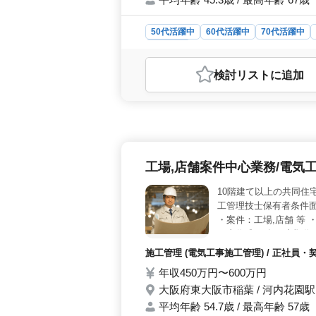
50代活躍中
60代活躍中
70代活躍中
施工管理
おすすめポイント
検討リスト
に追加
＜シニア世代が活躍している職場＞ 
れまでの経験を活かせる環境です。
経験を活かせる土木施工管理業務＞ 
表作成、品質・工程・安全管理を担当
ます。 ＜通勤しやすく安心して働
は実費で支給しており、通勤負担を抑
工場,店舗案件中心業務/電気
厚生年金などの各種保険を完備してい
10階建て以上の共同住
工管理技士保有者条件面
・案件：工場,店舗 等
画書作成 ・各種書類作
等 【備考】 ・車通勤可
施工管理 (電気工事施工管理) / 正社員・
以上の電気工事施工管理
年収450万円〜600万円
経験者募集 お気軽にお
大阪府東大阪市稲葉 / 河内花園駅
平均年齢 54.7歳 / 最高年齢 57歳