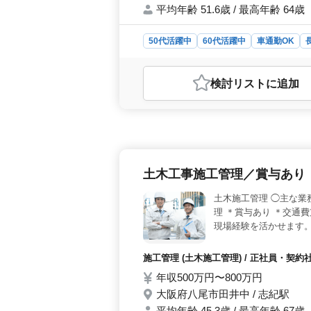
平均年齢 51.6歳 / 最高年齢 64歳
50代活躍中
60代活躍中
車通勤OK
おすすめポイント
＜経験とスキルを活かす場＞ 鉄骨工
検討リスト
に追加
活かし、派遣社員として即戦力として
が集まり、建設プロジェクトの成功
監督業務のほか、施工管理、工程管理
関わるあらゆる面で、経験と知識を活
を対象にしています。 ＜優遇条件
が10年以上の方には特別な優遇措置
土木工事施工管理／賞与あり
募集しており、即戦力としてご活躍い
土木施工管理 ◯主な業
理 ＊賞与あり ＊交通
現場経験を活かせます
施工管理 (土木施工管理) / 正社員・契
年収500万円〜800万円
大阪府八尾市田井中 / 志紀駅
平均年齢 45.3歳 / 最高年齢 67歳