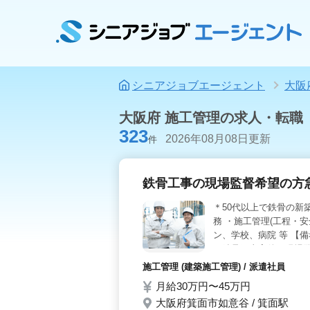
シニアジョブエージェント
大阪
大阪府 施工管理の求人・転職
323
2026年08月08日更新
件
鉄骨工事の現場監督希望の方急
＊50代以上で鉄骨の新
務 ・施工管理(工程・安
ン、学校、病院 等 【備
の鉄骨工事案件の現場監
ます。ご応募お待ちし
施工管理 (建築施工管理) / 派遣社員
月給30万円〜45万円
大阪府箕面市如意谷 / 箕面駅