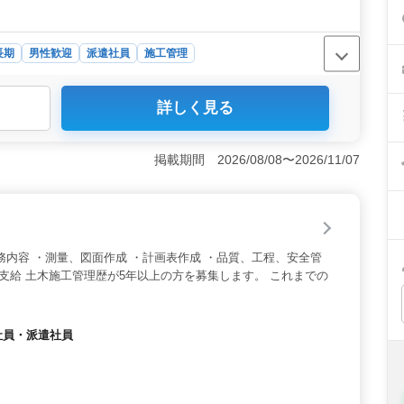
長期
男性歓迎
派遣社員
施工管理
事の現場監督を求める案件です。50代以上の方々の経験を
詳しく見る
ご活躍いただける環境を提供しています。経験豊富な方々
に貢献してください。 ＜多岐にわたる業務内容＞ 現場
、安全管理、品質管理などを担当します。建築物の建設に
掲載期間 2026/08/08〜2026/11/07
かしてください。また、鉄骨工事の経験が5年以上の方々
のご案内＞ 経験が豊富で、特に鉄骨工事の現場監督経験
が用意されています。さらに、派遣社員希望の方を積極的に
ただける方々のご応募をお待ちしています。
務内容 ・測量、図面作成 ・計画表作成 ・品質、工程、安全管
費支給 土木施工管理歴が5年以上の方を募集します。 これまでの
。
約社員・派遣社員