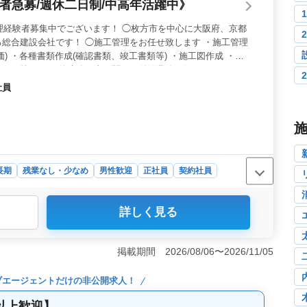
験者急募/週休二日制/中高年活躍中》
管理経験者募集中でございます！ ◯枚方市を中心に大阪府、京都
総合建設会社です！ ◯施工管理をお任せ致します ・施工管理
) ・各種書類作成(確認書類、竣工書類等) ・施工図作成 ・職
わせ等 ・その他建築工事に関する付随業務を行います。 ☆ベ
 ☆労務環境改善に取り組んでいます ※単身用宿舎あります
社員
長期
残業なし・少なめ
男性歓迎
正社員
契約社員
詳しく見る
施工管理の経験者にとって、週休2日制や残業少なめは大
方での採用なので、自身の状況に合わせた働き方が可能で
環境です。 ＜経験を活かす場＞ 中高年の方々も歓迎さ
掲載期間 2026/08/06〜2026/11/05
ます。50代60代の経験豊富な方々が、自身のキャリアを活
ができます。労務環境の改善にも注力し、働きやすさを追
ブエージェント
だけの非公開求人！
＞ 大阪府や京都府など、地域に根ざした事業展開が特徴
と生活の両立を実現できる点が魅力です。地域社会に貢献
以上歓迎】