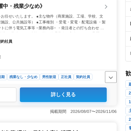
躍中・残業少なめ》
お任せいたします。 ●主な物件（商業施設、工場、学校、文
施設、公共施設等） ●工事種別 ・受電・変電・配電設備 ・製
トに伴う電気工事等 −業務内容− ・発注者との打ち合わせ ・
発注 ・見積もり、積算 ・施工管理業務（安全・工程・品質・
・CADでの図面修正業務 ※ベテランシニア歓迎（50代、60代
契約社員
線
長期
残業なし・少なめ
男性歓迎
正社員
契約社員
詳しく見る
ョンは、50代や60代の経験者にピッタリです。残業が少な
します。商業施設や公共施設など多岐にわたるプロジェク
5年以上の電気工事施工管理経験が必要です。1,2級電気
掲載期間 2026/08/07〜2026/11/06
ベテラン技術者の活躍が期待されるポジションです。 ＜
瓦屋での勤務で、JR阪和線が最寄り駅です。残業は月平均
手当や福利厚生も整っています。