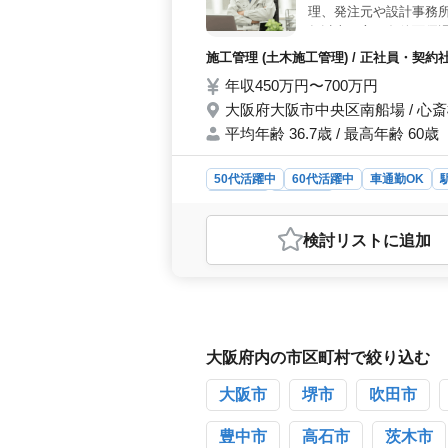
理、発注元や設計事務所
年以上の方は条件面優遇
者の力を必要としていま
施工管理 (土木施工管理) / 正社員・契
るベテラン層を歓迎ま
年収450万円〜700万円
大阪府大阪市中央区南船場 / 心
平均年齢 36.7歳 / 最高年齢 60歳
50代活躍中
60代活躍中
車通勤OK
派遣社員
施工管理
おすすめポイント
検討リスト
に追加
＜安心のキャリアサポート＞ 70歳
安心して長く活躍できる環境が整って
きる点が魅力です。 ＜働きやすい
との両立がしやすいです。残業も少な
であり、アクセスの便利さも魅力の一
は条件面で優遇され、豊富な経験を活
大阪府内の市区町村で絞り込む
携を通じて経験者の指導や育成にも力
大阪市
堺市
吹田市
豊中市
高石市
茨木市