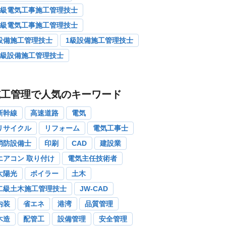
1級電気工事施工管理技士
2級電気工事施工管理技士
設備施工管理技士
1級設備施工管理技士
2級設備施工管理技士
施工管理で人気のキーワード
新幹線
高速道路
電気
リサイクル
リフォーム
電気工事士
消防設備士
印刷
CAD
建設業
エアコン 取り付け
電気主任技術者
太陽光
ボイラー
土木
二級土木施工管理技士
JW-CAD
内装
省エネ
港湾
品質管理
木造
配管工
設備管理
安全管理