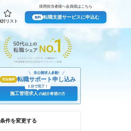
採用担当者様へ
会員様はこちら
転職支援サービスに申込む
無料
検討リスト
非公開求人多数!
転職サポート申し込み
完全無料
１分で完了！
施工管理求人
の紹介希望の方
条件を変更する