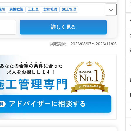
長期
男性歓迎
正社員
契約社員
施工管理
々が中心に活躍している環境で、長年の経験を活かして更な
詳しく見る
互いが切磋琢磨し合いながら、安定した職場でのキャリア
すさ＞ 長期の休暇や充実した福利厚生を備えた環境で、
が可能で、交通費も全額支給。資格手当や作業着の支給な
掲載期間 2026/08/07〜2026/11/06
テラン経験者優遇＞ 15年以上の経験を持つ方や1級電
条件面で優遇されます。安定した環境で更なるキャリアア