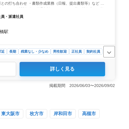
との打ち合わせ ・書類作成業務（日報、提出書類等）など 10
します！ 希望条件・待遇相談して下さい。 若い技術者が経験
す！ 最近60代技術者も採用しました。 年齢ではなく経験のあ
約社員・派遣社員
す。ぜひご応募下さい！
斎橋駅
駅近
長期
残業なし・少なめ
男性歓迎
正社員
契約社員
詳しく見る
までの継続雇用制度が導入されており、経験豊富な技術者が
います。年齢に関係なく長期的なキャリアプランを実現で
環境＞ 完全週休二日制が採用されており、プライベート
掲載期間 2026/06/03〜2026/09/02
めで、健康な労働環境が整っています。また車通勤が可能
つです。 ＜経験者の活躍を期待＞ 10年以上の経験者
かして仕事に取り組むことができます。若手技術者との連
を注ぎ、プロジェクトの成功に貢献してください。
東大阪市
枚方市
岸和田市
高槻市