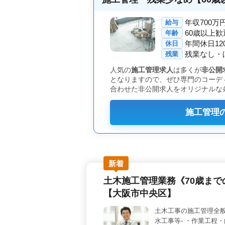
しながら建築施工管理の専門知識を活
年収700万
給与
60歳以上歓
年齢
年間休日1
休日
残業なし・
残業
人気の
施工管理求人
は多くが
非公開
となりますので、ぜひ専門のコーデ
合わせた非公開求人をオリジナルな
施工管理
新着
土木施工管理業務《70歳まで
【大阪市中央区】
土木工事の施工管理全般
水工事等- ・作業工程