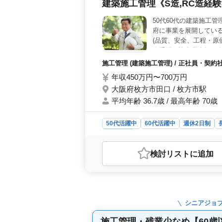
建築施工管理《S造,RC造経
50代60代の建築施工
府に事業を展開している
(品質、安全、工程・原価
人手配、協力業者打ち合
テラン層積極採用中です
施工管理 (建築施工管理) / 正社員・契約
年収450万円〜700万円
大阪府枚方市田口 / 枚方市駅
平均年齢 36.7歳 / 最高年齢 70歳
50代活躍中
60代活躍中
週休2日制
施工管理
おすすめポイント
検討リスト
に追加
＜安定した雇用と働きやすさ＞ 建築
きな魅力です。正社員・契約社員の両
す。長期的な雇用を望む方に最適な
れ、ベテラン層の積極採用を行ってい
かしながらさらなる成長を遂げること
シニアジョ
求しています。 ＜地域密着の魅力
です。地元での安定した雇用と、仕事
施工管理・残業少なめ【60歳