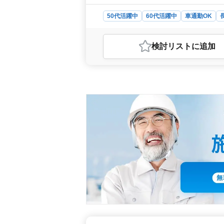
50代活躍中
60代活躍中
車通勤OK
おすすめポイント
＜ベテラン活躍中＞ 50代以上の方
検討リスト
に追加
るスキルアップを目指しませんか。お
を築きましょう。 ＜充実の働きや
働きやすさを追求しています。車通勤
ど、待遇面も充実しています。 ＜ベ
気工事施工管理技士を保有する方は、
ップを目指す方に最適な職場です。