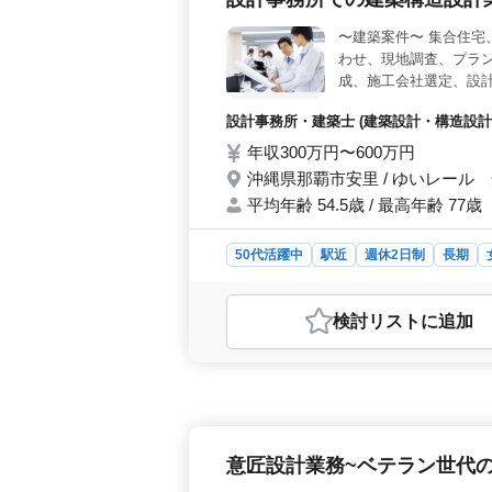
〜建築案件〜 集合住宅
わせ、現地調査、プラン
成、施工会社選定、設計監
・資格手当支給 ・駅徒
設計事務所・建築士 (建築設計・構造設計)
方募集しております ◯
年収300万円〜600万円
沖縄県那覇市安里 / ゆいレール
平均年齢 54.5歳 / 最高年齢 77歳
50代活躍中
駅近
週休2日制
長期
おすすめポイント
＜業務内容の特徴＞ この求人は、設
検討リスト
に追加
宅、店舗、工場、学校、公営住宅など
せや現地調査、構造計算や構造図面の
CAD操作も必要です。 ＜働きやす
給、資格手当の支給など、働く環境を
可能であり、週休2日制での柔軟な働
万円〜600万円という水準の給与が
意匠設計業務~ベテラン世代の
た、通勤手当の支給や福利厚生の充実