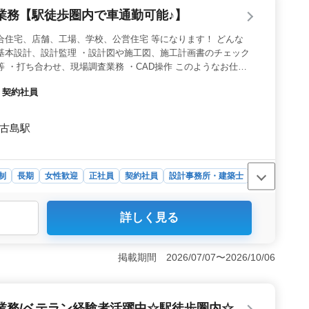
当も支給されます。さらに、年3回の賞与も魅力的です。福利
業務【駅徒歩圏内で車通勤可能♪】
康、厚生などの面で安心して働けます。
合住宅、店舗、工場、学校、公営住宅 等になります！ どんな
基本設計、設計監理 ・設計図や施工図、施工計画書のチェック
等 ・打ち合わせ、現場調査業務 ・CAD操作 このようなお仕事
ントは・・？ ・作業着支給 ・交通費支給 ・資格手当支給 ・週
・契約社員
 ・駅徒歩圏内 車通勤可能で駅徒歩圏内なので通いやすい環境に
士の方条件面優遇致します！女性の方も歓迎致します☆ 年齢より
います＼＾＾／♪ お気軽にお問い合わせください♪
 古島駅
制
長期
女性歓迎
正社員
契約社員
設計事務所・建築士
計事務所での建築意匠設計業務に関するものです。集合住
詳しく見る
、多岐にわたる建築案件に携わることができます。基本設
ど、幅広い業務に携わることができます。 ＜働きやすさ
給や交通費の支給など、働く環境を整えるための待遇が充
掲載期間 2026/07/07〜2026/10/06
通勤可能、さらに駅徒歩圏内という利便性の高い環境で働
生の魅力＞ 年収300万円〜600万円という水準の給与
ることができます。さらに、通勤手当の支給や福利厚生の
業務/ベテラン経験者活躍中☆駅徒歩圏内☆
ます。