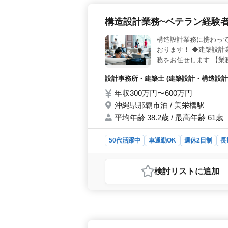
構造設計業務~ベテラン経験者
構造設計業務に携わっ
おります！ ◆建築設計
務をお任せします 【業
計算、構造図面、積算 
設計事務所・建築士 (建築設計・構造設計)
CAD操作あり ※備考
の資格取得応援！ ＊経
年収300万円〜600万円
ください！ ご応募お待
沖縄県那覇市泊 / 美栄橋駅
平均年齢 38.2歳 / 最高年齢 61歳
50代活躍中
車通勤OK
週休2日制
長
おすすめポイント
＜構造設計業務の特徴＞ 経験豊富な
検討リスト
に追加
事していただけます。1級建築士の方
業務内容と特色＞ 公園、運動施設、
計業務を担当し、施主との打ち合わせ
広い業務を行います。CAD操作も行
お持ちで、建築設計業務経験が6年以
収は300万円から600万円で、通勤