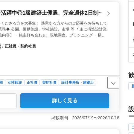
活躍中◎1級建築士優遇、完全週休2日制~
てくださる方を大募集！ 熱意ある方からのご応募をお待ちして
業務◆ 公園、運動施設、学校施設、市場 等 ＊主に構造設計業
務内容】 ・施主打ち合わせ、現地調査、プランニング ・構造
・確認申請、各種書類作成、施工会社選定、設計監理 等 ・
 / 正社員・契約社員
 作業着支給 交通費全額支給 ＊1級建築士急募！2級建築士の方
験豊富なシニア世代の方も活躍中！ ☆ お気軽にお問い合わせ
ちしております♪
期
女性歓迎
正社員
契約社員
設計事務所・建築士
ベテランの方々が活躍している環境で、構造設計業務に従
詳しく見る
は優遇され、完全週休2日制で働きやすい環境です。 ＜
学校施設、市場などの建築案件に携わります。主に構造設
から現地調査、プランニング、構造計算、設計監理まで幅
掲載期間 2026/07/19〜2026/10/18
います。 ＜応募条件と待遇＞ 2級建築士以上の資格を
上ある方を求めています。CAD経験者は歓迎されます。年
手当や福利厚生も充実しています。