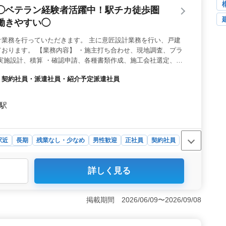
◯ベテラン経験者活躍中！駅チカ徒歩圏
働きやすい◯
計業務を行っていただきます。 主に意匠設計業務を行い、戸建
おります。 【業務内容】 ・施主打ち合わせ、現地調査、プラ
実施設計、積算 ・確認申請、各種書類作成、施工会社選定、設
あり ◯備考◯ 作業着支給 交通費全額支給、事務所も駅チカで通
社員・契約社員・派遣社員・紹介予定派遣社員
応募、お待ちしております！
園駅
駅近
長期
残業なし・少なめ
男性歓迎
正社員
契約社員
所・建築士
詳しく見る
計事務所で建築設計業務を担当します。駅チカの好立地
す。残業が少なく、プライベートとの両立がしやすい環境
計業務を中心に、戸建住宅などの設計に携わります。施主
掲載期間 2026/06/09〜2026/09/08
グ、基本設計、実施設計、積算、確認申請、設計監理な
操作も必要です。 ＜給与・福利厚生＞ 年収は300万円