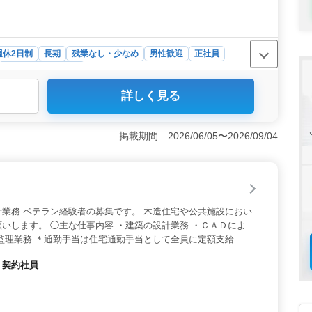
週休2日制
長期
残業なし・少なめ
男性歓迎
正社員
設計事務所・建築士
詳しく見る
ご応募歓迎！週休2日制で働きやすい環境を提供◎＞ 当
携わるプロフェッショナルを募集しています。水道や空調
参加し、豊富な経験を活かして活躍してください。 ＜業
掲載期間 2026/06/05〜2026/09/04
や現地調査から基本設計、実施設計、積算まで、設計業務
操作の経験がある方を歓迎し、効率的な業務遂行をサポート
方も多数活躍中で、経験豊富な方々との共同作業が期待されま
00万円から600万円となっており、通勤手当や賞与、福
休2日制であり、働きやすい環境を提供しています。ま
業務 ベテラン経験者の募集です。 木造住宅や公共施設におい
度と、ワークライフバランスを大切にしています。
いします。 ◯主な仕事内容 ・建築の設計業務 ・ＣＡＤによ
監理業務 ＊通勤手当は住宅通勤手当として全員に定額支給 現
いる企業です。 ぜひ今までの経験を活かして頂ける方のご応募
・契約社員