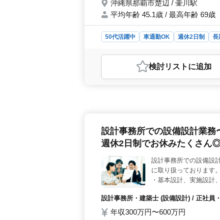
沖縄県那覇市楚辺 / 壷川駅
平均年齢 45.1歳 / 最高年齢 69歳
50代活躍中
車通勤OK
週休2日制
長
おすすめポイント
＜メリット＞ 沖縄市楚辺に拠点を置
検討リスト
に追加
の求人には多くの魅力があります。ま
た、建築の意匠設計経験者を対象にし
富な経験を活かし、新しいプロジェ
共施設、記念館、幼稚園などの建築意
合わせから現地調査、設計、積算、申
ます。CAD操作の経験を活かして、
設計事務所での設備設計業務
須の資格は2級建築士以上と普通自動車
尚可です。建築のプロフェッショナル
週休2日制でお休みたくさん
す方に最適なポジションです。
設計事務所での設備設
に取り扱っております。
・基本設計、実施設計、
・CAD操作あり ◯備
設計事務所・建築士 (設備設計) / 正
2日制 50代、60代
年収300万円〜600万円