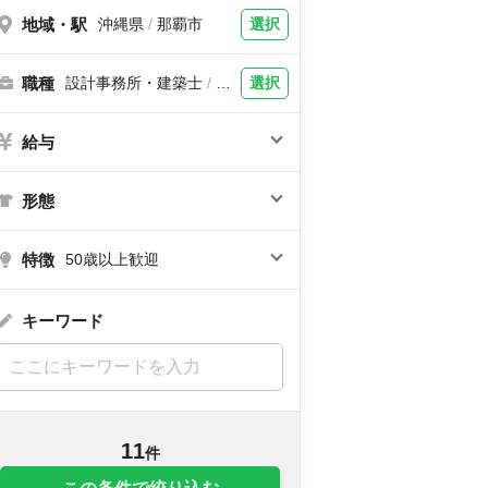
地域・駅
選択
沖縄県
/
那覇市
職種
選択
設計事務所・建築士
/
建
築設計、構造設計、設備
設計、土木設計
給与
形態
特徴
50歳以上歓迎
キーワード
11
件