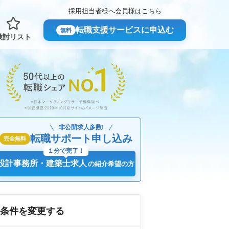
採用担当者様へ
会員様はこちら
転職支援サービスに申込む
無料
検討リスト
非公開求人多数!
転職サポート申し込み
完全無料
１分で完了！
設計事務所・建築士求人
の紹介希望の方
条件を変更する