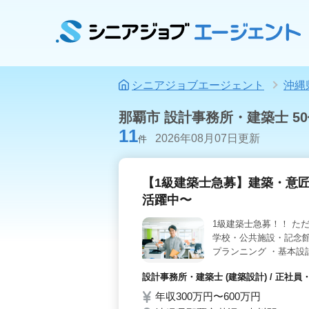
シニアジョブエージェント
沖縄
那覇市 設計事務所・建築士 5
11
2026年08月07日更新
件
【1級建築士急募】建築・意匠
活躍中〜
1級建築士急募！！ た
学校・公共施設・記念館
プランニング ・基本設
定、設計監理 等 ・CA
設計事務所・建築士 (建築設計) / 正社員
での経験を生かして働き
年収300万円〜600万円