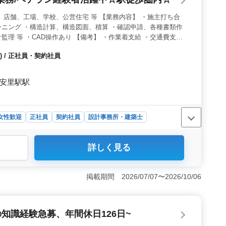
、店舗、工場、学校、公営住宅 等 【業務内容】 ・施主打ち合
ニング ・構造計算、構造図面、積算 ・確認申請、各種書類作
理 等 ・CAD操作あり 【備考】 ・作業着支給 ・交通費支給
歩圏内 ・週休2日制 ◯女性の方も歓迎 ◯年齢よりも経験のある
 / 正社員・契約社員
お気軽にお問い合わせください♪
 安里駅駅
女性歓迎
正社員
契約社員
設計事務所・建築士
計事務所での建築構造設計業務に関するものです。集合住
詳しく見る
、多様な建築案件に携わることができます。施主打ち合わ
作成、設計監理など、幅広い業務を担当します。また、
さの魅力＞ この求人では、作業着の支給や交通費の支
掲載期間 2026/07/07〜2026/10/06
整えるための待遇が整っています。駅徒歩圏内での勤務が
き方ができます。 ＜給与・福利厚生の魅力＞ 年収300
設定されており、安定した収入を得ることができます。ま
知識経験急募、年間休日126日~
など、働きやすい環境が整っています。