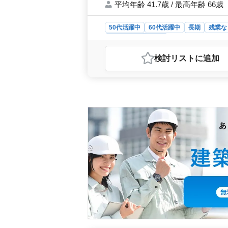
平均年齢 41.7歳 / 最高年齢 66歳
50代活躍中
60代活躍中
長期
残業な
設計事務所・建築士
おすすめポイント
検討リスト
に追加
＜安定した給与と充実の福利厚生＞ 本
円と、高い給与が魅力です。また賞与
る環境です。さらに、社会保険完備の
心配もありません。設計職としてのス
リアを築きたい方にも非常におすすめ
きます。 ＜ベテラン設計士が活躍
士がそのキャリアを最大限に活かせる
木造住宅や公共施設の意匠設計業務に
提供されています。特に設計経験に年
せる環境です。これまでの設計業務や
いを感じながら働けるでしょう。 
9時30分から夕方17時30分で、残
しながら働けます。週5～6日勤務で
ワークライフバランスも取りやすくな
や夏季休暇に加えて有給休暇も取得可