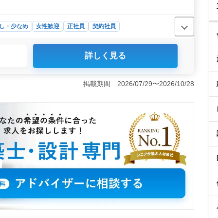
し・少なめ
女性歓迎
正社員
契約社員
詳しく見る
求人では、設計経験を重視した年収400万円から600万
は年2回支給され、最大70万円と、安定した収入を見込め
ほか、通勤手当が全員に定額で支給されるため、交通費の
掲載期間 2026/07/29〜2026/10/28
キルや経験がしっかりと評価される職場で、長期的なキャ
です。福利厚生の面でも安心して長く働けることが期待で
できる職場環境＞ このポジションでは、ベテランの設計
場として、特に中高年の方が多く活躍している職場です。
携わり、長年培った知識と経験をフルに発揮できる機会が
数の制限がないため、多様な経歴を持つ方がそのまま活か
建築監理の実績を活かしたいと考えている方には、やりが
＜働きやすい就業環境と柔軟な勤務体制＞ 就業時間は朝
業もなく、家族や趣味などプライベートの時間をしっかり確保
、隔週土曜日や日曜祝日が休日として設定されているため、
っています。さらに、長期休暇も充実しており、年末年始
能です。