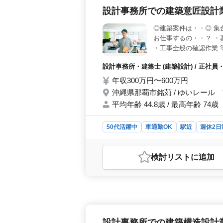
から600万円となっており、通勤手
設計事務所での建築意匠設計
厚生も充実しており、雇用、労災、健
◎建築案件は・・◎ 集
お仕事するの・・？ ・
・工事全般の確認作業 
をして頂きます☆ ポイ
設計事務所・建築士 (建築設計) / 正社員
休2日制 ・車通勤可能
なってます♪ 1級建築
年収300万円〜600万円
も経験のある方募集して
沖縄県那覇市銘苅 / ゆいレール
平均年齢 44.8歳 / 最高年齢 74歳
50代活躍中
車通勤OK
駅近
週休2日
おすすめポイント
＜業務内容の特徴＞ この求人は、設
検討リスト
に追加
宅、店舗、工場、学校、公営住宅など
計や設計監理、施工図のチェックな
の魅力＞ この求人では、作業着の支
実しています。また、週休2日制や車
くことができます。 ＜給与・福利厚
が設定されており、安定した収入を得
設計事務所での建築構造設計
充実など、働きやすい環境が整ってい