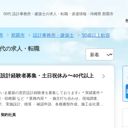
50代 設計事務所・建築士の求人・転職・派遣情報 - 沖縄県 那覇市
県
那覇市
設計事務所・建築士
50歳以上歓迎
0代の求人・転職
設計経験者募集・土日祝休み〜40代以上
だいま建築の意匠設計経験者を募集しております♪ ＊実績案件＊
・幼稚園 など ＊業務内容＊ ・施主打ち合わせ、現地調査、
計、実施設計、積算 ・確認申請、各種書類作成、施工会社選
D操作あり ◎無料駐車場完備 ◎交通費支給 ◎土日祝休み 今ま
・契約社員
ませんか？ ご応募お待ちしております！