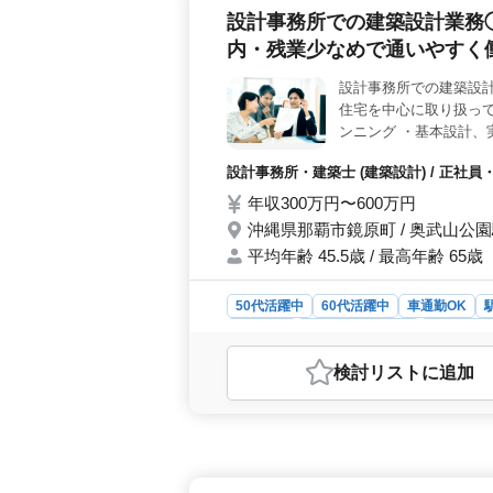
設計事務所での建築設計業務
内・残業少なめで通いやすく
設計事務所での建築設
住宅を中心に取り扱って
ンニング ・基本設計、
計監理 等 ・CAD操作
設計事務所・建築士 (建築設計) / 正
いやすいです 皆様のご
年収300万円〜600万円
沖縄県那覇市鏡原町 / 奥武山公
平均年齢 45.5歳 / 最高年齢 65歳
50代活躍中
60代活躍中
車通勤OK
派遣社員
紹介予定派遣社員
設計事務
おすすめポイント
検討リスト
に追加
＜働く環境＞ 沖縄県那覇市にある設
で、徒歩圏内にあるため通勤が便利で
です。 ＜業務内容＞ 主に意匠設
打ち合わせから現地調査、プランニン
ど、幅広い業務に携われます。CAD