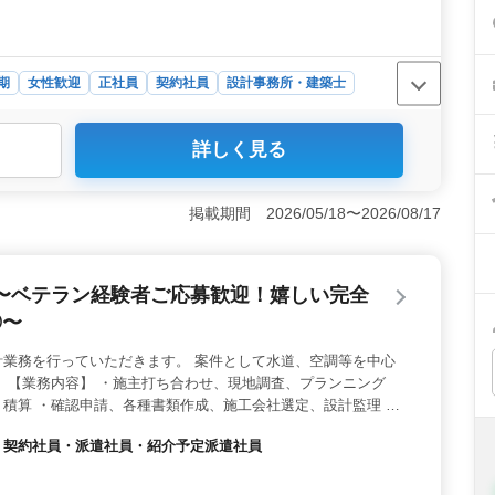
期
女性歓迎
正社員
契約社員
設計事務所・建築士
く建築設計事務所では、1級建築士を急募しています。こ
詳しく見る
ず、土日祝休みで長期間働ける環境が整っています。ま
ており、ベテランの方々を歓迎しています。これまでの豊
クトに取り組むチャンスです。 ＜業務内容＞ 学校、公
掲載期間 2026/05/18〜2026/08/17
匠設計を担当します。具体的な業務内容は、施主との打ち
請、書類作成、施工会社選定、設計監理など多岐にわたり
やりがいのある仕事に取り組めます。 ＜応募要件＞ 必
〜ベテラン経験者ご応募歓迎！嬉しい完全
運転免許。建築設計業務経験6年以上やCAD経験があれば
としてのスキルを磨きたい方、新しい環境での成長を目指
◎〜
計業務を行っていただきます。 案件として水道、空調等を中心
 【業務内容】 ・施主打ち合わせ、現地調査、プランニング
積算 ・確認申請、各種書類作成、施工会社選定、設計監理 等
考 ・作業着支給 ・交通費全額支給、マイカー通勤OK ・完全週休
社員・契約社員・派遣社員・紹介予定派遣社員
以上の方もご活躍中！ 皆様のご応募、お待ちしております！