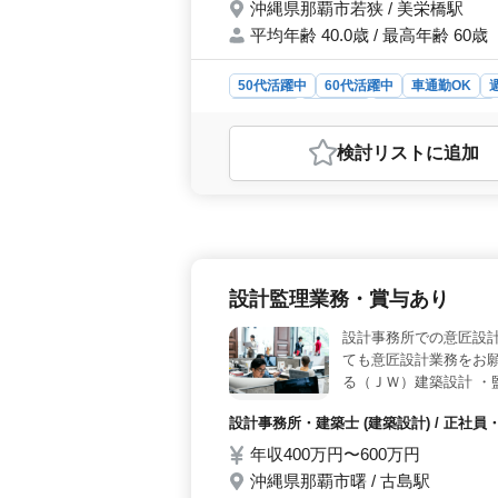
沖縄県那覇市若狭 / 美栄橋駅
平均年齢 40.0歳 / 最高年齢 60歳
50代活躍中
60代活躍中
車通勤OK
契約社員
派遣社員
紹介予定派遣社員
おすすめポイント
検討リスト
に追加
＜設備設計業務募集☆ベテラン経験者
社では設計事務所での設備設計業務に
などの設備に関するプロジェクトに
務内容と備考＞ 施主との打ち合わせ
全般に携わっていただきます。CAD
します。50代や60代のベテランの
設計監理業務・賞与あり
す。 ＜給与と福利厚生＞ 年収は3
利厚生なども充実しています。完全週
設計事務所での意匠設計
た、月平均での残業時間も10時間程
ても意匠設計業務をお願
る（ＪＷ）建築設計 ・
在50歳以上も活躍して
設計事務所・建築士 (建築設計) / 正社員
お待ちしております。
年収400万円〜600万円
沖縄県那覇市曙 / 古島駅