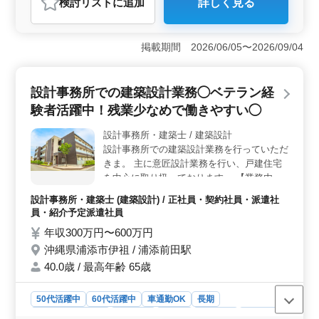
検討リスト
に追加
詳しく見る
おすすめポイント
＜魅力1：経験者優遇＞ 建築設計業務経験6年以上のベ
テランに最適な環境です。50代、60代の方々も積極的に
掲載期間 2026/06/05〜2026/09/04
活躍されており、豊富な経験を活かして新たな挑戦がで
きます。また、企業の平均年齢が45.5歳であり、経験者
が多く集まる環境で切磋琢磨できる点も魅力です。
設計事務所での建築設計業務◯ベテラン経
＜魅力2：働きやすさ＞ 完全週休2日制であり、残業は
験者活躍中！残業少なめで働きやすい◯
月平均20時間程度と少なめです。これにより、仕事とプ
ライベートのバランスを取りやすく、長期的に活躍する
設計事務所・建築士 / 建築設計
環境が整っています。また、休日も充実しており、土日
設計事務所での建築設計業務を行っていただ
や祝日、年末年始休暇、有給休暇などをしっかり取得で
きます。 ＜魅力3：キャリアサポート＞ 正社員・契
きま。 主に意匠設計業務を行い、戸建住宅
約社員・派遣社員など、様々な雇用形態が用意されてい
を中心に取り扱っております。 【業務内
ます。さらに、年3回の賞与や福利厚生の充実、交通費全
容】 ・施主打ち合わせ、現地調査、プラン
設計事務所・建築士 (建築設計) / 正社員・契約社員・派遣社
額支給など、働く環境を支える制度が整っています。企
ニング ・基本設計、実施設計、積算 ・確認
員・紹介予定派遣社員
業の規模も大きく、従業員数96人となっており、安定感
申請、各種書類作成、施工会社選定、設計監
のあるキャリアを築くことができます。
年収300万円〜600万円
理 等 ・CAD操作あり ◯備考 作業着支給 交
沖縄県浦添市伊祖 / 浦添前田駅
通費支給、マイカー通勤OK 残業少なめでプ
ライベートも充実 50代、60代以上の方もご
40.0歳 / 最高年齢 65歳
活躍中です。 皆様のご応募、お待ちしてお
ります。
50代活躍中
60代活躍中
車通勤OK
長期
残業なし・少なめ
女性歓迎
正社員
契約社員
派遣社員