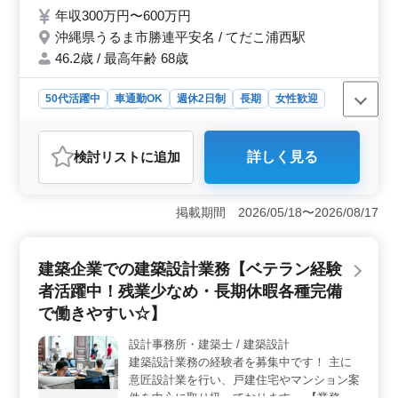
年収300万円〜600万円
種書類作成、施工会社選定、設計監理 等 ・
CAD操作あり ◎交通費支給 ◎資格手当支給
沖縄県うるま市勝連平安名 / てだこ浦西駅
◎土日祝休みでプライベート充実します 増
46.2歳 / 最高年齢 68歳
員のための募集です！どしどしご応募下さ
い！
50代活躍中
車通勤OK
週休2日制
長期
女性歓迎
正社員
契約社員
設計事務所・建築士
おすすめポイント
検討リスト
に追加
詳しく見る
＜好条件・メリット＞ 沖縄県うるま市勝連平安名にお
ける建築設計事務所で、土日祝休みの建築・意匠設計経
験者を募集しています。この求人は、以下の点で魅力的
掲載期間 2026/05/18〜2026/08/17
です。まず、週休2日制で土日祝がしっかり休める環境が
整っています。さらに、経験者が活躍できる環境を提供
しており、経験を活かしてスキルアップできるポジショ
建築企業での建築設計業務【ベテラン経験
ンです。 ＜業務内容＞ 民間・公共施設を中心にし
た建築の意匠設計業務を担当します。具体的な業務は、
者活躍中！残業少なめ・長期休暇各種完備
施主との打ち合わせから現地調査、プランニング、基本
で働きやすい☆】
設計、実施設計、積算、確認申請、書類作成、施工会社
選定、設計監理など多岐にわたります。CAD操作の経験
設計事務所・建築士 / 建築設計
を活かして、やりがいのあるプロジェクトに取り組むこ
建築設計業務の経験者を募集中です！ 主に
とができます。 ＜応募要件＞ 必須の資格は2級建築
意匠設計業を行い、戸建住宅やマンション案
士以上と普通自動車運転免許。また、建築設計業務経験6
件を中心に取り扱っております。 【業務内