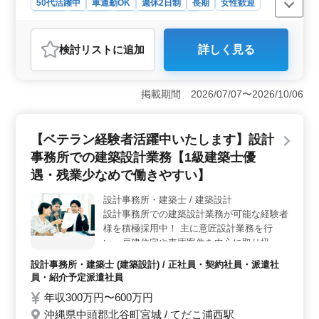
50代活躍中
車通勤OK
週休2日制
長期
女性歓迎
正社員
契約社員
設計事務所・建築士
おすすめポイント
検討リスト
に追加
詳しく見る
＜業務内容の特徴＞ この求人は、設計事務所での建築
意匠設計業務に関するものです。集合住宅、店舗、工
場、学校、公営住宅など、幅広い建築案件に携わること
掲載期間 2026/07/07〜2026/10/06
ができます。基本設計や設計監理、設計図や施工図のチ
ェック、現場調査業務など、多岐にわたる業務を担当し
ます。また、CAD操作も行います。 ＜働きやすさの
【ベテラン経験者活躍中いたします】設計
魅力＞ この求人では、作業着の支給や交通費の支給、
資格手当の支給など、働く環境を整えるための待遇が充
事務所での建築設計業務【1級建築士優
実しています。週休2日制や車通勤可能など、柔軟な働き
遇・残業少なめで働きやすい】
方が可能です。 ＜給与・福利厚生の魅力＞ 年収300
万円〜600万円という水準の給与が設定されており、安定
設計事務所・建築士 / 建築設計
した収入を得ることができます。さらに、通勤手当の支
設計事務所での建築設計業務が可能な経験者
給や福利厚生の充実など、働きやすい環境が整っていま
様を積極採用中！ 主に意匠設計業務を行
す。
い、戸建住宅や車庫案件を中心に取り扱って
おります。 【業務内容】 ・施主打ち合わ
設計事務所・建築士 (建築設計) / 正社員・契約社員・派遣社
せ、現地調査、プランニング ・基本設計、
員・紹介予定派遣社員
実施設計、積算 ・確認申請、各種書類作
年収300万円〜600万円
成、施工会社選定、設計監理 等 ・CAD操作
沖縄県中頭郡北谷町宮城 / てだこ浦西駅
あり ◯備考◯ ＊作業着支給あり ＊交通費全