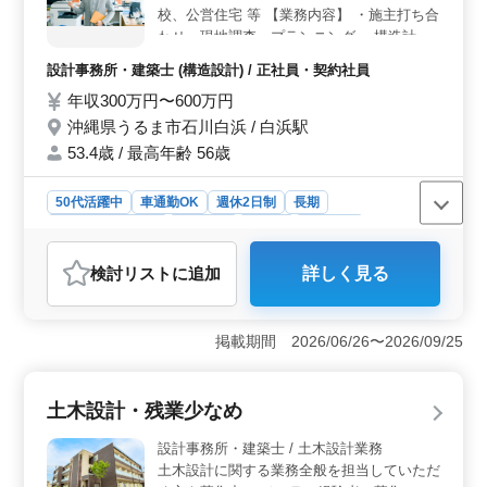
業着の支給や交通費全額支給、マイカー通勤の可否な
校、公営住宅 等 【業務内容】 ・施主打ち合
ど、働く上でのサポートが充実しています。さらに、賞
わせ、現地調査、プランニング ・構造計
与の支給や福利厚生の充実など、待遇面でも満足度の高
算、構造図面、積算 ・確認申請、各種書類
設計事務所・建築士 (構造設計) / 正社員・契約社員
い職場環境です。
作成、施工会社選定、設計監理 等 ・CAD操
年収300万円〜600万円
作あり ◯備考 交通費支給 資格手当支給 車
通勤可能 ー歓迎ー ＊40代以上建築設計業務
沖縄県うるま市石川白浜 / 白浜駅
経験者 ＊1級建築士 ご応募お待ちしており
53.4歳 / 最高年齢 56歳
ます
50代活躍中
車通勤OK
週休2日制
長期
残業なし・少なめ
女性歓迎
正社員
契約社員
設計事務所・建築士
検討リスト
に追加
詳しく見る
おすすめポイント
＜キャリアパスの豊富さ＞ 建築構造設計の豊富な経験
が求められる案件です。40代以上の方に適しており、長
掲載期間 2026/06/26〜2026/09/25
年のキャリアを活かせます。設計から施工監理までの一
連の業務を担当でき、スキルを磨くチャンスです。
＜多彩なプロジェクトチャンス＞ 集合住宅や店舗、学
土木設計・残業少なめ
校など幅広い建築案件に携われます。施主との打ち合わ
せから現地調査、CAD操作まで幅広い業務を経験でき、
設計事務所・建築士 / 土木設計業務
やりがいを感じられる環境です。 ＜働きやすさとキ
土木設計に関する業務全般を担当していただ
ャリアアップ支援＞ 週休2日制や残業少なめなど、働き