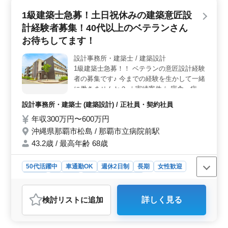
最適です。また、長期休暇も充実しており、リフレッシ
1級建築士急募！土日祝休みの建築意匠設
ュする機会がたくさんあります。 ＜幅広い業務内容
計経験者募集！40代以上のベテランさん
＞ 主に意匠設計業務を担当し、戸建住宅やマンション
案件など多彩なプロジェクトに携わることができます。
お待ちしてます！
基本設計から設計監理まで幅広い業務を経験でき、自身
のスキルアップに繋げることができます。 ＜充実の
設計事務所・建築士 / 建築設計
福利厚生＞ 作業着の支給や交通費全額支給、マイカー
1級建築士急募！！ ベテランの意匠設計経験
通勤の可否など、働く上でのサポートが充実していま
者の募集です♪ 今までの経験を生かして一緒
す。また、年収300万円から600万円という高水準な給与
に働きませんか？ ☆実績案件☆ 庁舎・病
体系や、賞与の支給など、待遇面でも満足度の高い職場
院・学校・保育園 など ☆業務内容☆ ・施主
環境です。
設計事務所・建築士 (建築設計) / 正社員・契約社員
打ち合わせ、現地調査、プランニング ・基
年収300万円〜600万円
本設計、実施設計、積算 ・確認申請、各種
書類作成、施工会社選定、設計監理 等 ・
沖縄県那覇市松島 / 那覇市立病院前駅
CAD操作あり ☆ポイント☆ ・交通費支給 ・
43.2歳 / 最高年齢 68歳
作業着支給 ・土日祝休み どしどしご応募お
待ちしております！
50代活躍中
車通勤OK
週休2日制
長期
女性歓迎
正社員
契約社員
設計事務所・建築士
おすすめポイント
検討リスト
に追加
詳しく見る
＜メリット＞ 沖縄市松島に位置する建築設計事務所で
は、1級建築士を急募中。この求人には多くの魅力があり
ます。まず、土日祝休みで長期にわたり働ける環境が整