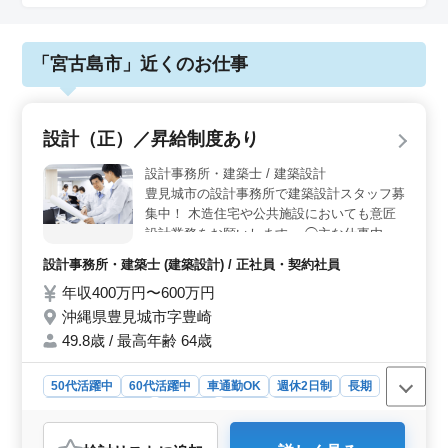
「宮古島市」近くのお仕事
設計（正）／昇給制度あり
設計事務所・建築士 / 建築設計
豊見城市の設計事務所で建築設計スタッフ募
集中！ 木造住宅や公共施設においても意匠
設計業務をお願いします。 ◯主な仕事内容
・施主打ち合わせ、現地調査、プランニング
設計事務所・建築士 (建築設計) / 正社員・契約社員
・基本設計、実施設計、積算 ・確認申請、
年収400万円〜600万円
各種書類作成、施工会社選定、設計監理 等
・CAD操作あり 現在50歳以上も活躍してい
沖縄県豊見城市字豊崎
る企業です。 ぜひ今までの経験を活かして
49.8歳 / 最高年齢 64歳
頂ける方のご応募お待ちしております。 ＊
賞与あり ＊昇給制度あり ＊車通勤OK ＊50
50代活躍中
60代活躍中
車通勤OK
週休2日制
長期
歳以上活躍中 ＊60歳以上活躍中
残業なし・少なめ
女性歓迎
正社員
契約社員
設計事務所・建築士