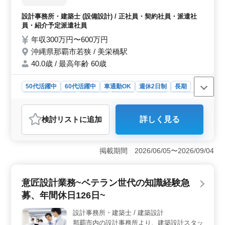
取り扱っております。 【業務内容】 ・施主
CAD経験があれば尚可です。積極的なチームで、自身の
打ち合わせ、現地調査、プランニング ・基
経験を活かしてプロジェクトに取り組める環境です。
設計事務所・建築士 (設備設計) / 正社員・契約社員・派遣社
本設計、実施設計、積算 ・確認申請、各種
員・紹介予定派遣社員
書類作成、施工会社選定、設計監理 等 ・
年収300万円〜600万円
CAD操作あり ◯備考 ・作業着支給 ・交通費
沖縄県那覇市若狭 / 美栄橋駅
全額支給、マイカー通勤OK ・完全週休2日
制 50代、60代以上の方もご活躍中！ 皆様の
40.0歳 / 最高年齢 60歳
ご応募、お待ちしております！
50代活躍中
60代活躍中
車通勤OK
週休2日制
長期
残業なし・少なめ
男性歓迎
正社員
契約社員
派遣社員
紹介予定派遣社員
設計事務所・建築士
検討リスト
に追加
詳しく見る
おすすめポイント
＜設備設計業務募集☆ベテラン経験者ご応募歓迎！週休2
日制で働きやすい環境を提供◎＞ 当社では設計事務所
掲載期間 2026/06/05〜2026/09/04
での設備設計業務に携わるプロフェッショナルを募集し
ています。水道や空調などの設備に関するプロジェクト
に参加し、豊富な経験を活かして活躍してくださ
意匠設計業務~ベテラン世代の知識経験急
い。 ＜業務内容と備考＞ 施主との打ち合わせや現
募、年間休日126日~
地調査から基本設計、実施設計、積算まで、設計業務全
般に携わっていただきます。CAD操作の経験がある方を
設計事務所・建築士 / 建築設計
歓迎し、効率的な業務遂行をサポートします。50代や60
那覇市内の設計事務所より、建築設計スタッ
代のベテランの方も多数活躍中で、経験豊富な方々との