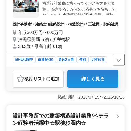
す。年齢に関係なく、個々の経験やスキルを活かせる環
構造設計業務に携わってくださる方を大募
境が整っています。
集！ 熱意ある方からのご応募をお待ちして
おります！ ◆建築設計業務◆ 公園、運動施
設、学校施設、市場 等 ＊主に構造設計業務
設計事務所・建築士 (建築設計・構造設計) / 正社員・契約社員
をお任せします 【業務内容】 ・施主打ち合
年収300万円〜600万円
わせ、現地調査、プランニング ・構造計
算、構造図面、積算 ・確認申請、各種書類
沖縄県那覇市泊 / 美栄橋駅
作成、施工会社選定、設計監理 等 ・CAD操
38.2歳 / 最高年齢 61歳
作あり ※備考 作業着支給 交通費全額支給
＊1級建築士急募！2級建築士の方の資格取
50代活躍中
車通勤OK
週休2日制
長期
女性歓迎
得応援！ ＊経験豊富なシニア世代の方も活
正社員
契約社員
設計事務所・建築士
躍中！ ☆ お気軽にお問い合わせくださ
い！ ご応募お待ちしております♪
おすすめポイント
検討リスト
に追加
詳しく見る
＜構造設計業務の特徴＞ 経験豊富なベテランの方々が
活躍している環境で、構造設計業務に従事していただけ
ます。1級建築士の方は優遇され、完全週休2日制で働き
掲載期間 2026/07/19〜2026/10/18
やすい環境です。 ＜業務内容と特色＞ 公園、運動
施設、学校施設、市場などの建築案件に携わります。主
に構造設計業務を担当し、施主との打ち合わせから現地
設計事務所での建築構造設計業務/ベテラ
調査、プランニング、構造計算、設計監理まで幅広い業
務を行います。CAD操作も行います。 ＜応募条件と
ン経験者活躍中☆駅徒歩圏内☆
待遇＞ 2級建築士以上の資格をお持ちで、建築設計業務