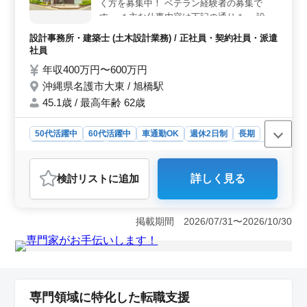
く方を募集中！ ベテラン経験者の募集で
やすい環境が整っています。資格手当や交通費支給など
す。 ＊主な仕事内容は下記の通り＊ ・設計
の福利厚生も充実。50代も活躍中の職場で、安定したキ
業務 ・測量業務 ・橋梁及び構造物点検業務
ャリアを築けます。
設計事務所・建築士 (土木設計業務) / 正社員・契約社員・派遣
土木に必要な有資格者は優遇いたします。
社員
希望条件・待遇相談して下さい。
年収400万円〜600万円
沖縄県名護市大東 / 旭橋駅
45.1歳 / 最高年齢 62歳
50代活躍中
60代活躍中
車通勤OK
週休2日制
長期
残業なし・少なめ
女性歓迎
正社員
契約社員
派遣社員
設計事務所・建築士
検討リスト
に追加
詳しく見る
おすすめポイント
＜ベテラン経験者が活躍できる環境＞ 中高年の経験豊
富な設計士が活躍している職場で、年齢に関わらずこれ
掲載期間 2026/07/31〜2026/10/30
までのキャリアを存分に活かすことができる点が特徴で
す。土木設計の有資格者には優遇制度があり、橋梁や構
造物の点検など専門知識を持つ方にとって、即戦力とし
て活躍できる環境が整っています。ベテランとしての経
験を評価されながら、沖縄県で地域に根ざした設計業務
に従事できます。 ＜安定した収入と働きやすい勤務
専門領域に特化した転職支援