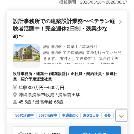
掲載期間 2026/05/18〜2026/08/17
っています。また、建築の意匠設計経験者を対象にして
おり、経験豊富なベテランの方々を歓迎しています。こ
れまでの経験を活かして、新たなキャリアを築くチャン
設計事務所での建築設計業務〜ベテラン経
スです。 ＜業務内容＞ 庁舎、病院、学校、保育園
などの建築意匠設計を担当します。具体的な業務内容
験者活躍中！完全週休2日制・残業少な
は、施主との打ち合わせから現地調査、設計、積算、申
め〜
請、各種書類作成、施工会社選定、設計監理など幅広
く、やりがいのある仕事です。CAD操作の経験が活かせ
設計事務所・建築士 / 建築設計
ます。 ＜応募要件＞ 必須の資格は2級建築士以上と
設計事務所での建築設計業務を行っていただ
普通自動車運転免許。建築設計業務経験6年以上やCAD経
きます。 案件として戸建住宅、集合住宅等
験があれば尚可です。建築のプロフェッショナルとして
を中心に取り扱っております。 【業務内
のスキルを磨きたい方、新しい環境での成長を目指す方
容】 ・施主打ち合わせ、現地調査、プラン
に最適なポジションです。
設計事務所・建築士 (建築設計) / 正社員・契約社員・派遣社
ニング ・基本設計、実施設計、積算 ・確認
員・紹介予定派遣社員
申請、各種書類作成、施工会社選定、設計監
年収300万円〜600万円
理 等 ・CAD操作あり ◯備考 ・作業着支給
沖縄県浦添市牧港 / 浦添前田駅
あり ・交通費全額支給あり、マイカーでの
通勤OK ・完全週休2日制、残業月10時間程
45.5歳 / 最高年齢 65歳
度と少なめ 50代、60代以上の方もご活躍
中！ 皆様のご応募、お待ちしております！
50代活躍中
60代活躍中
車通勤OK
週休2日制
長期
残業なし・少なめ
男性歓迎
正社員
契約社員
派遣社員
紹介予定派遣社員
設計事務所・建築士