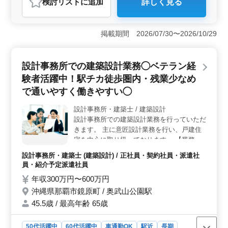
検討リスト
に追加
詳しく見る
おすすめポイント
＜経験を活かせる環境＞ シニア世代の方も活躍中の職場
で、豊富な経験を活かした即戦力として貢献いただけま
掲載期間 2026/07/30〜2026/10/29
す。公共施設や木造住宅の設計など、多様な案件に携わ
る機会もあり、培ったスキルを十分に発揮できる環境で
す。 ＜充実した給与・昇給制度＞ 高水準な給与に加
設計事務所での建築設計業務◯ベテラン経
え、昇給・賞与制度も整っており、長期的に安定した収
験者活躍中！駅チカ徒歩圏内・残業少なめ
入が見込めます。経験に応じた評価が得られるため、モ
チベーションを高く保てます。 ＜ライフワークバラ
で通いやすく働きやすい◯
ンスに配慮＞ 週休2日制で、残業も月10時間程度と少な
めなため、プライベートとの両立が可能です。休暇制度
設計事務所・建築士 / 建築設計
も充実しており、無理なく働きやすい環境が整っていま
設計事務所での建築設計業務を行っていただ
す。
きます。 主に意匠設計業務を行い、戸建住
宅を中心に取り扱っております。 【業務内
容】 ・施主打ち合わせ、現地調査、プラン
設計事務所・建築士 (建築設計) / 正社員・契約社員・派遣社
ニング ・基本設計、実施設計、積算 ・確認
員・紹介予定派遣社員
申請、各種書類作成、施工会社選定、設計監
年収300万円〜600万円
理 等 ・CAD操作あり ◯備考◯ 作業着支給
沖縄県那覇市鏡原町 / 奥武山公園駅
交通費全額支給、事務所も駅チカで通いやす
いです 皆様のご応募、お待ちしておりま
45.5歳 / 最高年齢 65歳
す！
50代活躍中
60代活躍中
車通勤OK
駅近
長期