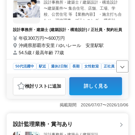
経験が6年以上ある方を求めています。CAD経験者は歓迎
設計事務所・建築士 / 建築設計・構造設計
されます。年収は300万円から600万円で、通勤手当や福
〜建築案件〜 集合住宅、店舗、工場、学
利厚生も充実しています。
校、公営住宅 等 【業務内容】 ・施主打ち合
わせ、現地調査、プランニング ・構造計
算、構造図面、積算 ・確認申請、各種書類
設計事務所・建築士 (建築設計・構造設計) / 正社員・契約社員
作成、施工会社選定、設計監理 等 ・CAD操
年収300万円〜600万円
作あり 【備考】 ・作業着支給 ・交通費支給
・資格手当支給 ・駅徒歩圏内 ・週休2日制
沖縄県那覇市安里 / ゆいレール 安里駅駅
◯女性の方も歓迎 ◯年齢よりも経験のある
54.5歳 / 最高年齢 77歳
方募集しております ◯お気軽にお問い合わ
せください♪
50代活躍中
駅近
週休2日制
長期
女性歓迎
正社員
契約社員
設計事務所・建築士
おすすめポイント
検討リスト
に追加
詳しく見る
＜業務内容の特徴＞ この求人は、設計事務所での建築
構造設計業務に関するものです。集合住宅、店舗、工
場、学校、公営住宅など、多様な建築案件に携わること
掲載期間 2026/07/07〜2026/10/06
ができます。施主打ち合わせや現地調査、構造計算や構
造図面の作成、設計監理など、幅広い業務を担当しま
す。また、CAD操作も必要です。 ＜働きやすさの魅
設計監理業務・賞与あり
力＞ この求人では、作業着の支給や交通費の支給、資
格手当の支給など、働く環境を整えるための待遇が整っ
設計事務所・建築士 / 建築設計