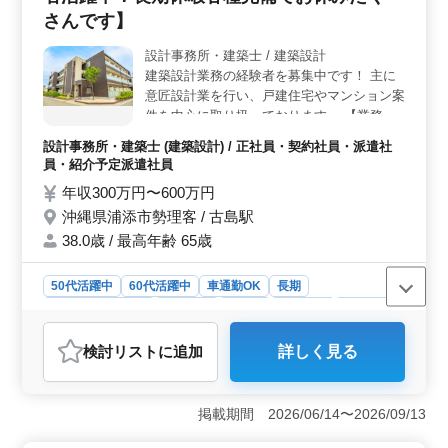
圏内という利便性の高い環境で働くことができま
さんです】
す。 ＜給与・福利厚生の魅力＞ 年収300万円〜600
万円という水準の給与が設定されており、安定した収入
設計事務所・建築士 / 建築設計
を得ることができます。さらに、通勤手当の支給や福利
建築設計業務の経験者を募集中です！ 主に
厚生の充実など、働きやすい環境が整っています。
意匠設計業を行い、戸建住宅やマンション案
件を中心に取り扱っております。 【業務内
容】 ・施主打ち合わせ、現地調査、プラン
設計事務所・建築士 (建築設計) / 正社員・契約社員・派遣社
ニング ・基本設計、実施設計、積算 ・確認
員・紹介予定派遣社員
申請、各種書類作成、施工会社選定、設計監
年収300万円〜600万円
理 等 ・CAD操作あり ◯備考 作業着支給！
沖縄県浦添市勢理客 / 古島駅
交通費全額支給、マイカー通勤OK◎ 残業少
なめ、長期休暇もしっかり完備☆ 50代、60
38.0歳 / 最高年齢 65歳
代以上の方もご活躍中です！ 皆様のご応
募、お待ちしております！
50代活躍中
60代活躍中
車通勤OK
長期
残業なし・少なめ
男性歓迎
正社員
契約社員
派遣社員
紹介予定派遣社員
設計事務所・建築士
検討リスト
に追加
詳しく見る
おすすめポイント
＜ベテラン経験者の活躍と豊富な休暇制度＞ 建築企業
において、経験豊富な方々が活躍できる環境を提供して
掲載期間 2026/06/14〜2026/09/13
います。残業がほぼないため、仕事とプライベートの両
立がしやすく、ワークライフバランスを大切にする方に