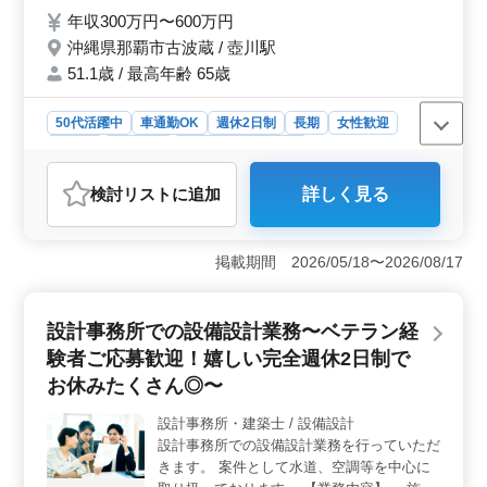
ランニング 基本設計、実施設計、積算 確認
年収300万円〜600万円
申請、各種書類作成、施工会社選定、設計監
理 等 CAD操作あり ◯資格手当支給 ◯車通
沖縄県那覇市古波蔵 / 壺川駅
勤可 ◯土日祝休み 40代以上が活躍している
51.1歳 / 最高年齢 65歳
職場です。 ぜひ、一緒にはたらきません
か？ 皆様のご応募、お待ちしております！
50代活躍中
車通勤OK
週休2日制
長期
女性歓迎
正社員
契約社員
設計事務所・建築士
おすすめポイント
検討リスト
に追加
詳しく見る
＜好条件・メリット＞ 沖縄県那覇市古波蔵における建
築設計事務所で、土日祝休みの建築意匠設計経験者を急
募しています。この求人は、以下の点で魅力的です。ま
掲載期間 2026/05/18〜2026/08/17
ず、週休2日制で土日祝がしっかり休める環境が整ってい
ます。さらに、中高年が活躍する職場であり、経験豊富
な方が自身のキャリアをさらに伸ばせる環境です。
設計事務所での設備設計業務〜ベテラン経
＜業務内容＞ 個人住宅や共同住宅、福祉施設など多彩
な設計実績を持つプロジェクトに携わります。施主との
験者ご応募歓迎！嬉しい完全週休2日制で
打ち合わせから現地調査、プランニング、基本設計、実
お休みたくさん◎〜
施設計、積算、確認申請、書類作成、施工会社選定、設
計監理など、幅広い業務に携われます。CAD操作のスキ
設計事務所・建築士 / 設備設計
ルも活かせます。 ＜応募要件＞ 1級建築士の資格を
設計事務所での設備設計業務を行っていただ
持つ方は優遇されますが、2級建築士以上と普通自動車運
きます。 案件として水道、空調等を中心に
転免許が必要です。また、建築設計業務経験6年以上や