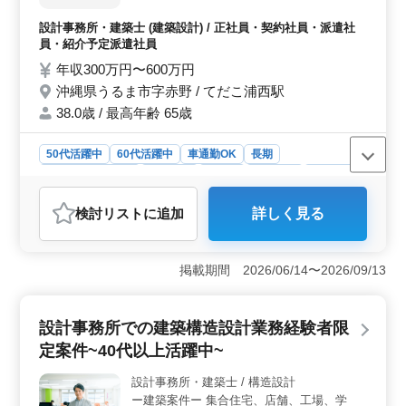
年以上やCAD経験があれば尚可です。建築のプロとして
容】 ・施主打ち合わせ、現地調査、プラン
スキルアップを目指す方、新しい環境で活躍したい方に
設計事務所・建築士 (建築設計) / 正社員・契約社員・派遣社
ニング ・基本設計、実施設計、積算 ・確認
最適な求人です。
員・紹介予定派遣社員
申請、各種書類作成、施工会社選定、設計監
年収300万円〜600万円
理 等 ・CAD操作あり ◯備考 作業着支給！
沖縄県うるま市字赤野 / てだこ浦西駅
交通費全額支給、マイカー通勤OK◎ 残業少
なめ、長期休暇もしっかり完備☆ 50代、60
38.0歳 / 最高年齢 65歳
代以上の方もご活躍中です！ 皆様のご応
募、お待ちしております！
50代活躍中
60代活躍中
車通勤OK
長期
残業なし・少なめ
男性歓迎
正社員
契約社員
派遣社員
紹介予定派遣社員
設計事務所・建築士
検討リスト
に追加
詳しく見る
おすすめポイント
＜ベテラン経験者の活躍と働きやすい環境＞ 建築企業
において、経験豊富な方々が活躍できる環境を整えてい
掲載期間 2026/06/14〜2026/09/13
ます。残業が少なく、長期休暇も充実しており、ワーク
ライフバランスを重視した働き方が実現できます。車通
勤が可能なので、通勤時間もストレスなく過ごせま
設計事務所での建築構造設計業務経験者限
す。 ＜幅広い業務内容＞ 意匠設計業務を中心に、
定案件~40代以上活躍中~
戸建住宅やマンション案件など幅広いプロジェクトに携
わることができます。基本設計から実施設計、積算、設
設計事務所・建築士 / 構造設計
計監理まで一貫して業務を担当し、経験を活かしながら
ー建築案件ー 集合住宅、店舗、工場、学
スキルアップを図れます。 ＜充実の福利厚生＞ 作