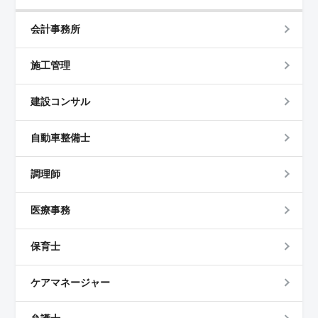
条件＞ この職種は年収400万円〜600万円と収入面でも
安定が期待でき、さらに賞与が年2回支給されるため生活
基盤も安定します。また、週休2日制で残業が少なく、月
会計事務所
平均10時間程度のため、ワークライフバランスを重視し
た働き方が可能です。車通勤も可能で、通勤手当も支給
施工管理
されるなど、移動に配慮した支援も充実しており、沖縄
でのライフスタイルに合った働きやすい環境です。
＜多様な業務内容でスキルアップのチャンス＞ 設計や
建設コンサル
測量業務、橋梁や構造物の点検業務など幅広い土木業務
に携われるため、土木技術者としてのスキルをさらに磨
ける環境です。土木分野における様々な経験を積みなが
自動車整備士
ら、専門知識を深めていくことができるため、プロとし
ての成長を目指したい方にも最適なポジションです。仕
調理師
事の充実感とともに、自身の技術力をさらに高められる
点も魅力です。
医療事務
保育士
ケアマネージャー