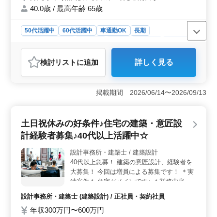
額支給、マイカー通勤OK！ ＊残業少なめで
40.0歳 / 最高年齢 65歳
働きやすい環境です◎ 50代、60代以上の方
もご活躍中！1級建築士の方は優遇いたしま
50代活躍中
60代活躍中
車通勤OK
長期
す！ 皆様のご応募、お待ちしております！
残業なし・少なめ
男性歓迎
正社員
契約社員
派遣社員
紹介予定派遣社員
設計事務所・建築士
検討リスト
に追加
詳しく見る
おすすめポイント
＜経験者優遇の働きやすい環境＞ 建築設計業界におい
て、ベテラン経験者が活躍できる環境を提供していま
掲載期間 2026/06/14〜2026/09/13
す。残業が少なく、安定した勤務体制で、長く働き続け
られる職場です。1級建築士の方には特に優遇措置を設
け、豊富な経験を活かして活躍できます。 ＜幅広い
土日祝休みの好条件♪住宅の建築・意匠設
業務内容＞ 意匠設計業務を中心に、戸建住宅や車庫案
計経験者募集♪40代以上活躍中☆
件など様々なプロジェクトに携わることができます。施
主との打ち合わせから積算、設計監理まで幅広い業務を
設計事務所・建築士 / 建築設計
経験できるため、スキルアップやキャリアの拡大につな
40代以上急募！ 建築の意匠設計、経験者を
がります。 ＜充実の福利厚生＞ 交通費全額支給や
マイカー通勤OKなど、通勤面でのサポートが充実してい
大募集！ 今回は増員による募集です！ ＊実
ます。さらに、残業が少なめであるため、仕事とプライ
績案件＊ 住宅がメインです♪ ＊業務内容＊
ベートの両立がしやすく、ワークライフバランスを重視
施主打ち合わせ、現地調査、プランニング
設計事務所・建築士 (建築設計) / 正社員・契約社員
する方に最適な環境です。
基本設計、実施設計、積算 確認申請、各種
年収300万円〜600万円
書類作成、施工会社選定、設計監理 等 CAD