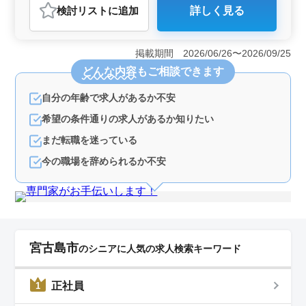
検討リスト
に追加
詳しく見る
おすすめポイント
＜ベテラン経験者活躍＞ 豊富な経験を持つ方々が活躍
できる環境を整えています。長年のキャリアを活かし、
掲載期間 2026/06/26〜2026/09/25
高度な建築設計業務に携わるチャンスです。また、50代
どんな内容
もご相談できます
や60代以上の方も多く在籍し、幅広い年齢層が活動して
います。 ＜残業少なめ＞ 残業は少なめに抑えられ
自分の年齢で求人があるか不安
ており、プライベートな時間を大切にできます。長期休
暇の取得も柔軟であり、ワークライフバランスが充実し
希望の条件通りの求人があるか知りたい
ています。また、車通勤も可能で、通勤ストレスを軽減
します。 ＜働きやすい環境＞ 設計事務所での建築
まだ転職を迷っている
設計業務を担当し、充実した職場環境で業務に取り組み
今の職場を辞められるか不安
ます。交通費の支給や駐車場の完備など、働きやすい環
境が整っています。技術や経験を活かし、さらなるスキ
ルアップを目指しましょう。
宮古島市
のシニアに人気の求人検索キーワード
正社員
1