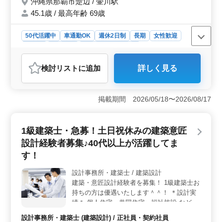
沖縄県那覇市楚辺 / 壷川駅
◎交通費支給 ◎土日祝休み 今までの経験を
45.1歳 / 最高年齢 69歳
生かして働きませんか？ ご応募お待ちして
おります！
50代活躍中
車通勤OK
週休2日制
長期
女性歓迎
正社員
契約社員
設計事務所・建築士
おすすめポイント
検討リスト
に追加
詳しく見る
＜メリット＞ 沖縄市楚辺に拠点を置く建築設計事務所
では、1級建築士を急募しています。この求人には多くの
魅力があります。まず、土日祝休みで長期間働ける環境
掲載期間 2026/05/18〜2026/08/17
が整っています。また、建築の意匠設計経験者を対象に
しており、ベテランの方々を歓迎しています。これまで
の豊富な経験を活かし、新しいプロジェクトに取り組む
1級建築士・急募！土日祝休みの建築意匠
チャンスです。 ＜業務内容＞ 学校、公共施設、記
念館、幼稚園などの建築意匠設計を担当します。具体的
設計経験者募集♪40代以上が活躍してま
な業務内容は、施主との打ち合わせから現地調査、設
す！
計、積算、申請、書類作成、施工会社選定、設計監理な
ど多岐にわたります。CAD操作の経験を活かして、やり
設計事務所・建築士 / 建築設計
がいのある仕事に取り組めます。 ＜応募要件＞ 必
建築・意匠設計経験者を募集！ 1級建築士お
須の資格は2級建築士以上と普通自動車運転免許。建築設
持ちの方は優遇いたします＾＾！ ＊設計実
計業務経験6年以上やCAD経験があれば尚可です。建築の
績＊ 個人住宅・共同住宅・福祉施設 など ＊
プロフェッショナルとしてのスキルを磨きたい方、新し
業務内容＊ 施主打ち合わせ、現地調査、プ
い環境での成長を目指す方に最適なポジションです。
設計事務所・建築士 (建築設計) / 正社員・契約社員