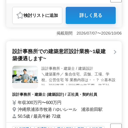
契約社員
設計事務所・建築士
おすすめポイント
検討リスト
に追加
詳しく見る
＜業務内容の特徴＞ この求人は、設計事務所での建築
構造設計業務に関するものです。集合住宅、店舗、工
場、学校、公営住宅など、多岐にわたる建築案件に携わ
掲載期間 2026/07/07〜2026/10/06
ることができます。施主との打ち合わせから現地調査、
構造計算や図面作成、積算、さらには確認申請や設計監
理まで、幅広い業務を担当します。 ＜働きやすさの
設計事務所での建築意匠設計業務~1級建
魅力＞ この求人では、作業着の支給や交通費の支給、
さらには資格手当の支給など、働く環境を整えるための
築優遇します~
待遇が充実しています。また、車通勤が可能であり、駅
徒歩圏内に位置するので通勤に便利です。 ＜給与・
設計事務所・建築士 / 建築設計
福利厚生の魅力＞ 年収300万円〜600万円という水準の
＼建築案件／ 集合住宅、店舗、工場、学
給与が設定されており、安定した収入を得ることができ
校、公営住宅 等 業務内容は・・？ ☆基本設
ます。さらに、通勤手当の支給や福利厚生の充実など、
計、設計監理 ☆設計図や施工図、施工計画
働きやすい環境が整っています。
書のチェック ☆工事全般の確認作業 等 ☆打
設計事務所・建築士 (建築設計) / 正社員・契約社員
ち合わせ、現場調査業務 ☆CAD操作 ポイン
年収300万円〜600万円
トは・・？ ☆作業着支給 ☆交通費支給 ☆資
格手当支給 ☆週休2日制 ☆車通勤可能 1級建
沖縄県浦添市牧港 / ゆいレール 浦添前田駅
築士の方条件面優遇致します♪ 女性の方も歓
50.5歳 / 最高年齢 72歳
迎！年齢よりも経験のある方募集しておりま
す！ お気軽にお問い合わせください♪