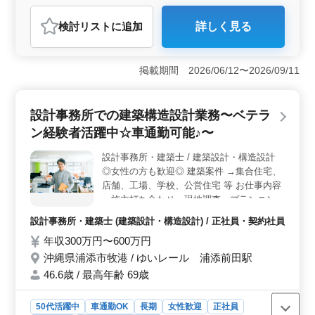
紹介予定派遣社員
設計事務所・建築士
検討リスト
に追加
詳しく見る
おすすめポイント
＜建築設計のプロが輝く設計事務所＞ 沖縄県浦添市伊
祖に位置する当設計事務所では、建築設計業務において
掲載期間 2026/06/12〜2026/09/11
豊富な経験を持つベテランの方々が活躍しています。残
業が少なく、プライベートを大切にしながら働ける環境
を提供しています。 ＜多彩な業務内容＞ 施主との
設計事務所での建築構造設計業務〜ベテラ
打ち合わせから現地調査、プランニング、基本設計、実
ン経験者活躍中☆車通勤可能♪〜
施設計、積算、確認申請、各種書類作成、施工会社選
定、設計監理など、建築設計業務全般を担当します。
設計事務所・建築士 / 建築設計・構造設計
CADの操作も行い、クオリティの高い設計を実現しま
◎女性の方も歓迎◎ 建築案件 →集合住宅、
す。 ＜経験者のみ募集＞ 2級建築士以上の資格と普
通自動車運転免許をお持ちの方、そして建築設計業務経
店舗、工場、学校、公営住宅 等 お仕事内容
験6年以上を有する方を募集しています。CADの経験者で
→施主打ち合わせ、現地調査、プランニング
あれば、種類は問いません。50代や60代以上の方も多数
→構造計算、構造図面、積算 →確認申請、
設計事務所・建築士 (建築設計・構造設計) / 正社員・契約社員
活躍中です。
各種書類作成、施工会社選定、設計監理 等
年収300万円〜600万円
→CAD操作あり 備考 →作業着支給 →交通費
支給 →資格手当支給 →車通勤可能 年齢より
沖縄県浦添市牧港 / ゆいレール 浦添前田駅
も経験のある方募集しております＼＾＾／
46.6歳 / 最高年齢 69歳
お気軽にお問い合わせください♪
50代活躍中
車通勤OK
長期
女性歓迎
正社員