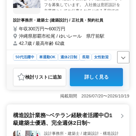
共同作業が期待されます。 ＜給与と福利厚生＞ 年
フを募集しています。 入社後は意匠設計を
収は300万円から600万円となっており、通勤手当や賞
主業務としてお仕事をお任せする予定です。
与、福利厚生なども充実しています。完全週休2日制であ
●建築設計業務● 公共施設、学校施設、共同
設計事務所・建築士 (建築設計) / 正社員・契約社員
り、働きやすい環境を提供しています。また、月平均で
住宅、一般事務所 etc. 【業務内容】 ・取引
の残業時間も10時間程度と、ワークライフバランスを大
年収300万円〜600万円
先との打ち合わせ、現地調査、プランニング
切にしています。
・基本設計、実施設計、積算 ・確認申請、
沖縄県那覇市松尾 / ゆいレール 県庁前駅
各種書類作成、施工会社選定、設計監理 等
42.7歳 / 最高年齢 62歳
・CAD操作あり ＊備考 作業着支給 ◯土日
祝休み！年間休日126日！ ◯通勤に便利な立
50代活躍中
車通勤OK
週休2日制
長期
女性歓迎
地です。マイカー通勤もOK！ ◯1級建築士
正社員
契約社員
設計事務所・建築士
をお持ちの方は条件面優遇します(資格手当
有) ◎60代以上の方も歓迎！経験豊かなベテ
おすすめポイント
検討リスト
に追加
詳しく見る
ラン世代からのご応募をお待ちしています♪
＜ベテラン経験者のニーズに応える＞ 経験6年以上の方
にふさわしい建築設計業務で、豊富な知識と技術を活か
せます。高い専門性が求められる公共施設や学校施設な
掲載期間 2026/07/20〜2026/10/19
ど幅広いプロジェクトに携わり、成長を続けられる環境
です。 ＜働きやすい環境＞ 年間休日126日と土日祝
休みで、メリハリある働き方が可能です。沖縄県那覇市
構造設計業務~ベテラン経験者活躍中◎1
内の設計事務所は、ゆいレール県庁前駅近くの好立地。
車通勤も可能で、通勤ストレスを軽減します。 ＜ベ
級建築士優遇、完全週休2日制~
テラン世代の活躍支援＞ 50代以上の経験豊かな方も歓
迎！1級建築士をお持ちの方には特に優遇制度がありま
設計事務所・建築士 / 建築設計・構造設計