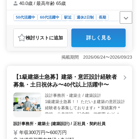
通費全額支給、事務所は駅チカ徒歩圏内で通
40.0歳 / 最高年齢 65歳
いやすい◎ ＊1級建築士急募、条件面優遇い
たします☆ 50代、60代以上の経験者様もご
50代活躍中
60代活躍中
駅近
週休2日制
長期
活躍中です！ 皆様のご応募、お待ちしてお
残業なし・少なめ
男性歓迎
正社員
契約社員
派遣社員
ります！
紹介予定派遣社員
設計事務所・建築士
検討リスト
に追加
詳しく見る
おすすめポイント
＜好条件のポイント＞ 設計事務所での建築設計業務の
募集です。ベテラン経験者が活躍中で、完全週休2日制で
掲載期間 2026/06/24〜2026/09/23
残業も少なめです。駅チカで徒歩圏内に位置し、交通費
全額支給で通勤も便利です。長期休暇も充実しており、
働きやすい環境です。 ＜業務内容のハイライト＞
【1級建築士急募】建築・意匠設計経験者
意匠設計業務をメインに行い、戸建住宅案件を取り扱っ
募集・土日祝休み〜40代以上活躍中〜
ています。施主打ち合わせから設計監理まで幅広い業務
を担当し、CAD操作も必要です。経験者を優遇し、1級建
設計事務所・建築士 / 建築設計
築士の方を急募しています。 ＜働き方の特徴＞ 週5
1級建築士急募！！ ただいま建築の意匠設計
日勤務で土日祝日が休みであり、年末年始や夏季休暇、
GW休暇も取得可能です。残業は月平均10時間程度で、長
経験者を募集しております♪ ＊実績案件＊
時間労働はありません。アットホームな雰囲気の中で、
学校・公共施設・記念館・幼稚園 など ＊業
働きやすい環境が整っています。
務内容＊ ・施主打ち合わせ、現地調査、プ
設計事務所・建築士 (建築設計) / 正社員・契約社員
ランニング ・基本設計、実施設計、積算 ・
年収300万円〜600万円
確認申請、各種書類作成、施工会社選定、設
計監理 等 ・CAD操作あり ◎無料駐車場完備