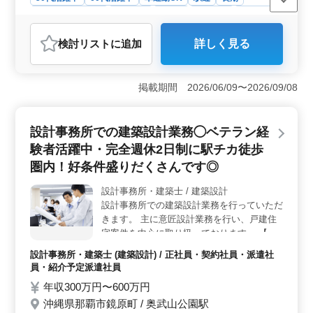
残業なし・少なめ
男性歓迎
正社員
契約社員
派遣社員
紹介予定派遣社員
設計事務所・建築士
検討リスト
に追加
詳しく見る
おすすめポイント
＜働く環境＞ 沖縄県那覇市にある設計事務所で建築設
計業務を担当します。駅チカの好立地で、徒歩圏内にあ
掲載期間 2026/06/09〜2026/09/08
るため通勤が便利です。残業が少なく、プライベートと
の両立がしやすい環境です。 ＜業務内容＞ 主に意
匠設計業務を中心に、戸建住宅などの設計に携わりま
設計事務所での建築設計業務◯ベテラン経
す。施主打ち合わせから現地調査、プランニング、基本
験者活躍中・完全週休2日制に駅チカ徒歩
設計、実施設計、積算、確認申請、設計監理など、幅広
い業務に携われます。CAD操作も必要です。 ＜給
圏内！好条件盛りだくさんです◎
与・福利厚生＞ 年収は300万円から600万円となってお
り、通勤手当も支給されます。さらに、年3回の賞与も魅
設計事務所・建築士 / 建築設計
力的です。福利厚生も充実しており、雇用、労災、健
設計事務所での建築設計業務を行っていただ
康、厚生などの面で安心して働けます。
きます。 主に意匠設計業務を行い、戸建住
宅案件を中心に取り扱っております。 【業
務内容】 ・施主打ち合わせ、現地調査、プ
設計事務所・建築士 (建築設計) / 正社員・契約社員・派遣社
ランニング ・基本設計、実施設計、積算 ・
員・紹介予定派遣社員
確認申請、各種書類作成、施工会社選定、設
年収300万円〜600万円
計監理 等 ・CAD操作あり ◯備考 ＊完全週
沖縄県那覇市鏡原町 / 奥武山公園駅
休2日制、残業少なめ＆長期休暇完備！ ＊交