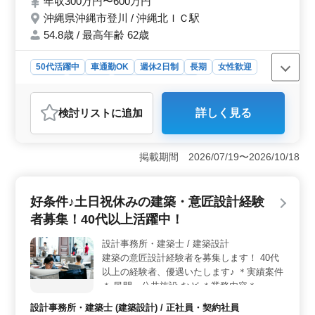
年収300万円〜600万円
していきます 【業務内容】 ・施主打ち合わ
せ、現地調査、プランニング ・基本設計、
沖縄県沖縄市登川 / 沖縄北ＩＣ駅
実施設計、積算 ・確認申請、各種書類作
54.8歳 / 最高年齢 62歳
成、施工会社選定、設計監理 等 ・CAD操作
あり ・その他電話対応業務等 ＊作業着支給
50代活躍中
車通勤OK
週休2日制
長期
女性歓迎
します ＊年間休日127日、マイカー通勤可能
正社員
契約社員
設計事務所・建築士
(無料駐車場有)、社会保険完備♪ ☆経験豊富
なシニア世代の方歓迎、ぜひご応募ください
おすすめポイント
検討リスト
に追加
詳しく見る
☆
＜意匠設計業務の特徴＞ 経験豊富なベテランの方々が
活躍している環境で、意匠設計業務に従事していただけ
ます。1級建築士の方は条件面で優遇されます。年間休日
掲載期間 2026/07/19〜2026/10/18
127日と働きやすい環境が整っています。 ＜業務内容
と特色＞ 公共施設からオフィスビル、アパート、商業
施設まで幅広い建築案件に携わります。主に意匠設計業
好条件♪土日祝休みの建築・意匠設計経験
務を担当し、施主との打ち合わせから現地調査、プラン
ニング、基本設計、実施設計、設計監理まで幅広い業務
者募集！40代以上活躍中！
を行います。CAD操作も行います。 ＜応募条件と待
遇＞ 2級建築士以上の資格をお持ちで、建築設計業務経
設計事務所・建築士 / 建築設計
験が6年以上ある方を求めています。CAD経験者は歓迎さ
建築の意匠設計経験者を募集します！ 40代
れます。年収は300万円から600万円で、通勤手当や福利
以上の経験者、優遇いたします♪ ＊実績案件
厚生も充実しています。
＊ 民間・公共施設 など ＊業務内容＊ ・施
主打ち合わせ、現地調査、プランニング ・
設計事務所・建築士 (建築設計) / 正社員・契約社員
基本設計、実施設計、積算 ・確認申請、各