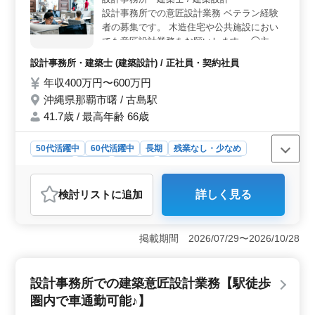
ています。駅徒歩圏内での勤務が可能であり、週休2日制
設計事務所での意匠設計業務 ベテラン経験
での柔軟な働き方ができます。 ＜給与・福利厚生の
者の募集です。 木造住宅や公共施設におい
魅力＞ 年収300万円〜600万円という水準の給与が設定
ても意匠設計業務をお願いします。 ◯主な
されており、安定した収入を得ることができます。ま
仕事内容 ・建築の設計業務 ・ＣＡＤによる
た、通勤手当の支給や福利厚生の充実など、働きやすい
設計事務所・建築士 (建築設計) / 正社員・契約社員
環境が整っています。
（ＪＷ）建築設計 ・監理業務 ＊通勤手当は
年収400万円〜600万円
住宅通勤手当として全員に定額支給 現在50
歳以上も活躍している企業です。 ぜひ今ま
沖縄県那覇市曙 / 古島駅
での経験を活かして頂ける方のご応募お待ち
41.7歳 / 最高年齢 66歳
しております。
50代活躍中
60代活躍中
長期
残業なし・少なめ
女性歓迎
正社員
契約社員
設計事務所・建築士
おすすめポイント
検討リスト
に追加
詳しく見る
＜安定した給与と充実の福利厚生＞ 本求人では、設計
経験を重視した年収400万円から600万円と、高い給与が
魅力です。また賞与は年2回支給され、最大70万円と、安
掲載期間 2026/07/29〜2026/10/28
定した収入を見込める環境です。さらに、社会保険完備
のほか、通勤手当が全員に定額で支給されるため、交通
費の心配もありません。設計職としてのスキルや経験が
設計事務所での建築意匠設計業務【駅徒歩
しっかりと評価される職場で、長期的なキャリアを築き
たい方にも非常におすすめです。福利厚生の面でも安心
圏内で車通勤可能♪】
して長く働けることが期待できます。 ＜ベテラン設