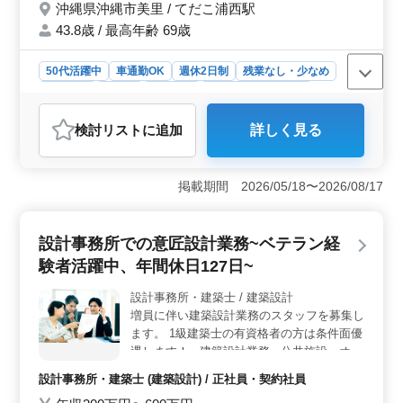
操作 1級建築士お持ちの方優遇◯ 車通勤可
沖縄県沖縄市美里 / てだこ浦西駅
◯ 交通費支給◯ 土日祝休み◯ ご応募、お待
43.8歳 / 最高年齢 69歳
ちしております。
50代活躍中
車通勤OK
週休2日制
残業なし・少なめ
女性歓迎
正社員
契約社員
設計事務所・建築士
おすすめポイント
検討リスト
に追加
詳しく見る
＜メリット＞ 沖縄市美里にある建築設計事務所では、
建築の意匠設計経験者を積極的に募集中。中高年の方に
も好条件で活躍の機会を提供しています。土日祝休みで
掲載期間 2026/05/18〜2026/08/17
働きやすさも魅力です。 ＜業務内容＞ 住宅を中心
とした建築の意匠設計業務を行います。施主との打ち合
わせから現地調査、プランニング、設計、積算、申請、
設計事務所での意匠設計業務~ベテラン経
書類作成、施工会社選定、設計監理など幅広い業務を担
当します。 ＜応募要件＞ 必須の資格は2級建築士以
験者活躍中、年間休日127日~
上と普通自動車運転免許。建築設計業務経験6年以上や
CAD経験があれば尚可です。1級建築士保有者は特に優遇
設計事務所・建築士 / 建築設計
されます。
増員に伴い建築設計業務のスタッフを募集し
ます。 1級建築士の有資格者の方は条件面優
遇します！ ●建築設計業務● 公共施設…オフ
ィスビル...アパート...プラント...商業施設
設計事務所・建築士 (建築設計) / 正社員・契約社員
etc. ＊意匠設計業務をメインに業務をお願い