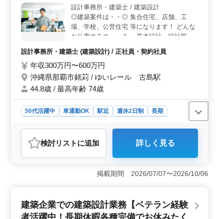
計士が活躍できる職場環境＞ このポジションでは、ベ
設計事務所・建築士 / 建築設計
テランの設計士がそのキャリアを最大限に活かせる場と
◎建築案件は・・◎ 集合住宅、店舗、工
して、特に中高年の方が多く活躍している職場です。木
場、学校、公営住宅 等になります！ どんな
造住宅や公共施設の意匠設計業務に携わり、長年培った
お仕事するの・・？ ・基本設計、設計監理
知識と経験をフルに発揮できる機会が提供されていま
・設計図や施工図、施工計画書のチェック
設計事務所・建築士 (建築設計) / 正社員・契約社員
す。特に設計経験に年数の制限がないため、多様な経歴
・工事全般の確認作業 等 ・打ち合わせ、現
を持つ方がそのまま活かせる環境です。これまでの設計
年収300万円〜600万円
場調査業務 ・CAD操作 このようなお仕事を
業務や建築監理の実績を活かしたいと考えている方に
して頂きます☆ ポイントは・・？ ・作業着
沖縄県那覇市銘苅 / ゆいレール 古島駅
は、やりがいを感じながら働けるでしょう。 ＜働き
支給 ・交通費支給 ・資格手当支給 ・週休2
44.8歳 / 最高年齢 74歳
やすい就業環境と柔軟な勤務体制＞ 就業時間は朝9時30
日制 ・車通勤可能 ・駅徒歩圏内 車通勤可能
分から夕方17時30分で、残業もなく、家族や趣味などプ
で駅徒歩圏内なので通いやすい環境になって
ライベートの時間をしっかり確保しながら働けます。週5
50代活躍中
車通勤OK
駅近
週休2日制
長期
ます♪ 1級建築士の方条件面優遇致します！
～6日勤務で、隔週土曜日や日曜祝日が休日として設定さ
女性歓迎
正社員
契約社員
設計事務所・建築士
女性の方も歓迎致します☆ 年齢よりも経験
れているため、ワークライフバランスも取りやすくなっ
のある方募集しています＼＾＾／♪ お気軽に
ています。さらに、長期休暇も充実しており、年末年始
おすすめポイント
検討リスト
に追加
詳しく見る
お問い合わせください♪
や夏季休暇に加えて有給休暇も取得可能です。
＜業務内容の特徴＞ この求人は、設計事務所での建築
意匠設計業務に関するものです。集合住宅、店舗、工
場、学校、公営住宅など、多岐にわたる建築案件に携わ
掲載期間 2026/07/07〜2026/10/06
ることができます。基本設計や設計監理、施工図のチェ
ックなど、幅広い業務に携わることができます。 ＜
働きやすさの魅力＞ この求人では、作業着の支給や交
建築企業での建築設計業務【ベテラン経験
通費の支給など、働く環境を整えるための待遇が充実し
ています。また、週休2日制や車通勤可能、さらに駅徒歩
者活躍中！長期休暇各種完備でお休みたく