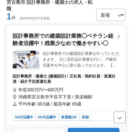
宮古島市 設計事務所・建築士の求人・転
職
1
件
2026年08月07日更新
設計事務所での建築設計業務◯ベテラン経
験者活躍中！残業少なめで働きやすい◯
設計事務所での建築設計業務を行っていただ
きます。 主に意匠設計業務を行い、戸建住
宅案件を中心に取り扱っております。 【業
務内容】 ・施主打ち合わせ、現地調査、プ
設計事務所・建築士 (建築設計) / 正社員・契約社員・派遣社
ランニング ・基本設計、実施設計、積算 ・
員・紹介予定派遣社員
確認申請、各種書類作成、施工会社選定、設
計監理 等 ・CAD操作あり ◯備考 ＊作業着
年収300万円〜600万円
支給 ＊交通費全額支給、マイカー通勤OK
沖縄県宮古島市平良字下里 / 美栄橋駅
＊残業少なめ、長期休暇各種完備 50代、60
平均年齢 38.5歳 / 最高年齢 65歳
代以上の方も活躍中 皆様のご応募、お待ち
しております。
50代活躍中
60代活躍中
車通勤OK
長期
残業なし・少なめ
男性歓迎
正社員
契約社員
派遣社員
紹介予定派遣社員
設計事務所・建築士